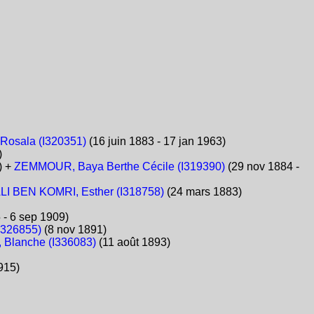
Rosala (I320351)
(16 juin 1883 - 17 jan 1963)
)
) +
ZEMMOUR, Baya Berthe Cécile (I319390)
(29 nov 1884 -
LI BEN KOMRI, Esther (I318758)
(24 mars 1883)
 - 6 sep 1909)
I326855)
(8 nov 1891)
, Blanche (I336083)
(11 août 1893)
915)