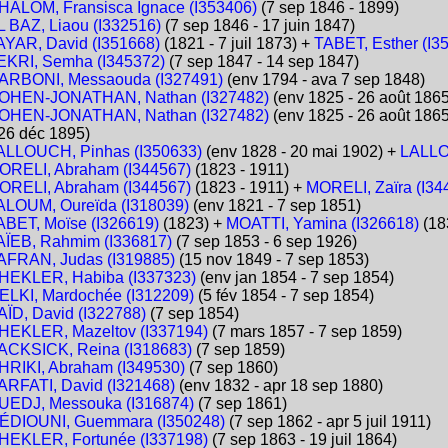
HALOM, Fransisca Ignace (I353406)
(7 sep 1846 - 1899)
L BAZ, Liaou (I332516)
(7 sep 1846 - 17 juin 1847)
AYAR, David (I351668)
(1821 - 7 juil 1873) +
TABET, Esther (I3
EKRI, Semha (I345372)
(7 sep 1847 - 14 sep 1847)
ARBONI, Messaouda (I327491)
(env 1794 - ava 7 sep 1848)
OHEN-JONATHAN, Nathan (I327482)
(env 1825 - 26 août 1865
OHEN-JONATHAN, Nathan (I327482)
(env 1825 - 26 août 186
 26 déc 1895)
ALLOUCH, Pinhas (I350633)
(env 1828 - 20 mai 1902) +
LALLO
ORELI, Abraham (I344567)
(1823 - 1911)
ORELI, Abraham (I344567)
(1823 - 1911) +
MORELI, Zaïra (I34
ALOUM, Oureïda (I318039)
(env 1821 - 7 sep 1851)
ABET, Moïse (I326619)
(1823) +
MOATTI, Yamina (I326618)
(18
AÏEB, Rahmim (I336817)
(7 sep 1853 - 6 sep 1926)
AFRAN, Judas (I319885)
(15 nov 1849 - 7 sep 1853)
HEKLER, Habiba (I337323)
(env jan 1854 - 7 sep 1854)
ELKI, Mardochée (I312209)
(5 fév 1854 - 7 sep 1854)
AÏD, David (I322788)
(7 sep 1854)
HEKLER, Mazeltov (I337194)
(7 mars 1857 - 7 sep 1859)
ACKSICK, Reina (I318683)
(7 sep 1859)
HRIKI, Abraham (I349530)
(7 sep 1860)
ARFATI, David (I321468)
(env 1832 - apr 18 sep 1880)
UEDJ, Messouka (I316874)
(7 sep 1861)
ÉDIOUNI, Guemmara (I350248)
(7 sep 1862 - apr 5 juil 1911)
HEKLER, Fortunée (I337198)
(7 sep 1863 - 19 juil 1864)