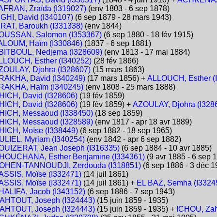
AFRAN, Zraïda (I319027)
(env 1803 - 6 sep 1878)
BGHI, David (I340107)
(6 sep 1879 - 28 mars 1943)
IRAT, Baroukh (I331338)
(env 1844)
OUSSAN, Salomon (I353367)
(6 sep 1880 - 18 fév 1915)
ALOUM, Haïm (I330846)
(1837 - 6 sep 1881)
BITBOUL, Nedjema (I328609)
(env 1813 - 17 mai 1884)
LLOUCH, Esther (I340252)
(28 fév 1866)
ZOULAY, Djohra (I328607)
(15 mars 1863)
RAKHA, David (I340249)
(17 mars 1856) +
ALLOUCH, Esther (
RAKHA, Haïm (I340245)
(env 1808 - 25 mars 1888)
HICH, David (I328606)
(19 fév 1859)
HICH, David (I328606)
(19 fév 1859) +
AZOULAY, Djohra (I328
HICH, Messaoud (I338450)
(18 sep 1859)
HICH, Messaoud (I328589)
(env 1817 - apr 18 avr 1889)
HICH, Moïse (I338449)
(6 sep 1882 - 18 sep 1965)
ULIEL, Myriam (I340254)
(env 1842 - apr 6 sep 1882)
OUIZERAT, Jean Joseph (I316335)
(6 sep 1884 - 10 avr 1885)
HOUCHANA, Esther Benjamine (I334361)
(9 avr 1885 - 6 sep 
OHEN-TANNOUDJI, Zerdouda (I318851)
(6 sep 1886 - 3 déc 1
ASSIS, Moïse (I332471)
(14 juil 1861)
ASSIS, Moïse (I332471)
(14 juil 1861) +
EL BAZ, Semha (I3324
HALIFA, Jacob (I343152)
(6 sep 1886 - 7 sep 1943)
AHTOUT, Joseph (I324443)
(15 juin 1859 - 1935)
AHTOUT, Joseph (I324443)
(15 juin 1859 - 1935) +
ICHOU, Zah