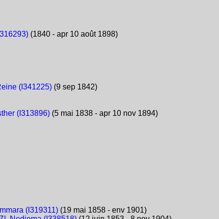
I316293)
(1840 - apr 10 août 1898)
eine (I341225)
(9 sep 1842)
ther (I313896)
(5 mai 1838 - apr 10 nov 1894)
mmara (I319311)
(19 mai 1858 - env 1901)
, Nedjema (I338518)
(12 juin 1853 - 8 nov 1904)