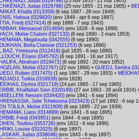
CHKÉNAZI, Judas (I329798)
(25 nov 1855 - 21 mai 1905)
CHKÉNAZI, Judas (I329798)
(25 nov 1855 - 21 mai 1905) +
BEN
ARKAT, Khalfa (I313359)
(6 sep 1887 - 28 nov 1949)
ENIS, Haloua (I329820)
(env 1849 - apr 6 sep 1887)
TTIA, Fredj (I327414)
(6 sep 1888 - 7 sep 1943)
ABBAH, Messaoud (I314694)
(env 1828 - 6 sep 1888)
YACH, Moïse Chalom (I327133)
(6 sep 1890 - 2 mars 1953)
HEMAMA, Megdouda (I342555)
(6 sep 1890)
OUKHAN, Bella Clarisse (I321253)
(6 sep 1890)
L BAZ, Ymmouna (I312418)
(juil 1835 - 6 sep 1890)
LLOUCH, Éliaou (I345792)
(6 sep 1891 - 16 avr 1917)
HALIFA, Abraham (I319472)
(6 sep 1892 - 20 mars 1952)
HOZLAN, Moïse (I322767)
(22 nov 1866) +
GUEDJ, Semha (I3
UEDJ, Ruben (I317475)
(1 sep 1867 - 29 nov 1953) +
MÉÏOHAS,
ADJADJ, Turkia (I318939)
(env 1828)
ÉÏOHAS, Djohra (I321719)
(24 juin 1865 - 17 sep 1965)
ERBIB, Khalfallah Sion (I320149)
(27 avr 1863 - 28 août 1924)
MSELLEM, Nessim (I334420)
(env 1841 - 6 sep 1894)
HRENASSIA, Julie Tchekouna (I323423)
(17 juil 1892 - 6 sep 
EN TOLILA, Moïse (I321908)
(6 sep 1895 - 22 jan 1939)
HEMAMA, Liaou (I314899)
(env 1841 - 6 sep 1895)
ERBIB, Fredj (I343951)
(env 1844 - 6 sep 1895)
OHEN, Toubou (I353726)
(env 1822 - 6 sep 1896)
HRIKI, Louise (I322025)
(6 sep 1897)
LASKAR, Judas (I338046)
(env 1843 - 6 sep 1897)