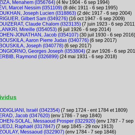
ZIZA, Menahem (I356764)
(4 fév 1904 - 6 sep 1994)
ÉVI, Marcel Nessim (I351109)
(8 déc 1911 - 6 sep 1995)
OUKHAN, Joseph Lucien (I318863)
(2 déc 1917 - 6 sep 2004)
RIGUER, Gilbert Sam (I349276)
(16 oct 1947 - 6 sep 2009)
OUIZERAT, Claude Chalom (I323135)
(7 juin 1923 - 6 sep 2011
LANKRI, Mireille (I354053)
(6 juil 1926 - 6 sep 2014)
OHEN-JONATHAN, Jacob (I354107)
(30 juil 1930 - 6 sep 2016
BOUSKILA, Aaron Pierre Judas (I340776)
(6 sep 2017)
BOUSKILA, Joseph (I340778)
(6 sep 2017)
ONGIORNO, Georges Joseph (I353804)
(2 avr 1926 - 6 sep 20
ERBIB, Raymond (I326899)
(24 mai 1931 - 6 sep 2018)
ividus
ODIGLIANI, Israël (I342354)
(7 sep 1724 - ent 1784 et 1809)
ERAD, Jacob (I347620)
(env 1786 - 7 sep 1840)
OHEN-SOLAL, Messaoud Prosper (I322920)
(env 1787 - 7 sep
UEDJ, Raphaël (I317847)
(7 sep 1845 - 29 nov 1913)
ZOULAY, Messaoud (I322907)
(env 1784 - 7 sep 1846)