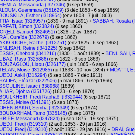
HEMLA, Messaouda (I327346)
(6 sep 1859)
ALOUM, Guemmara (I351629)
(3 déc 1858 - 6 sep 1859)
BOUSKILA, Esther (I318954)
(env 1808 - 7 juil 1863)
TTIA, Isaac (I318957)
(1839 - 9 mai 1891) +
SABBAH, Rosala (
ARFATI, Simon (I323824)
(6 sep 1860)
ORELI, Samuel (I324651)
(1828 - 2 avr 1887)
RAÏ, Oureïda (I322679)
(6 sep 1862)
AKKOUCHE, Rachel (I313751)
(env 1825 - 6 sep 1863)
ENLISAH, Reine (I341225)
(9 sep 1842)
ESSIS, Chebabi (I341216)
(1830 - 1 août 1889) +
BENLISAH, R
L BAZ, Raya (I325886)
(env 1822 - 6 sep 1863)
BOUZAGLOU, Liaou (I326177)
(juin 1865 - 6 sep 1866)
TELAN, Moïse (I312985)
(juil 1833 - 10 nov 1894) +
MOATTI, Es
UEDJ, Askil (I315294)
(6 sep 1866 - 7 déc 1911)
HALIFA, Éléazar (I322506)
(5 mai 1866 - 6 sep 1866)
SSOULINE, Isaac (I338968)
(1839)
AHAR, Djohra (I351726)
(1823 - 6 sep 1870)
BOULKHEIR, Fredj Raphaël (I332044)
(6 sep 1872)
ESSIS, Moïse (I341391)
(6 sep 1873)
OHEN-BAKRI, Semha (I323349)
(6 sep 1874)
BOUDARHAM, Tamo (I335145)
(6 sep 1875)
HRIEF, Messaoud (I347824)
(6 sep 1875 - 19 sep 1875)
UEDJ, Fredj (I319310)
(2 août 1853 - 29 jan 1916)
UEDJ, Fredj (I319310)
(2 août 1853 - 29 jan 1916) +
DRAÏ, Gue
ASPORTAS, David (I338517)
(1848 - 4 juin 1910) +
ACHKÉNAZI