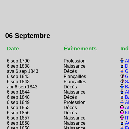
06 Septembre
Date
Évènements
Ind
6 sep 1790
Profession
A
6 sep 1838
Naissance
D
ava 6 sep 1843
Décès
G
6 sep 1843
Fiançailles
G
6 sep 1843
Fiançailles
S
apr 6 sep 1843
Décès
B
6 sep 1844
Naissance
A
6 sep 1848
Décès
B
6 sep 1849
Profession
A
6 sep 1853
Décès
A
6 sep 1856
Décès
K
6 sep 1857
Naissance
I
6 sep 1858
Naissance
A
6 sep 1858
Naissance
F