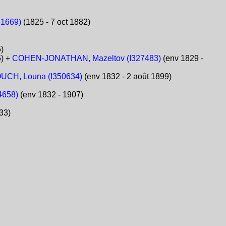
51669)
(1825 - 7 oct 1882)
)
5) +
COHEN-JONATHAN, Mazeltov (I327483)
(env 1829 -
UCH, Louna (I350634)
(env 1832 - 2 août 1899)
4658)
(env 1832 - 1907)
33)