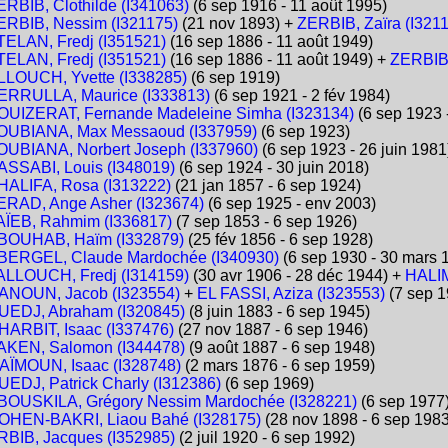
ERBIB, Clothilde (I341063)
(6 sep 1916 - 11 août 1995)
ERBIB, Nessim (I321175)
(21 nov 1893) +
ZERBIB, Zaïra (I321
TELAN, Fredj (I351521)
(16 sep 1886 - 11 août 1949)
TELAN, Fredj (I351521)
(16 sep 1886 - 11 août 1949) +
ZERBIB
LLOUCH, Yvette (I338285)
(6 sep 1919)
ERRULLA, Maurice (I333813)
(6 sep 1921 - 2 fév 1984)
OUIZERAT, Fernande Madeleine Simha (I323134)
(6 sep 1923 
OUBIANA, Max Messaoud (I337959)
(6 sep 1923)
OUBIANA, Norbert Joseph (I337960)
(6 sep 1923 - 26 juin 1981
ASSABI, Louis (I348019)
(6 sep 1924 - 30 juin 2018)
HALIFA, Rosa (I313222)
(21 jan 1857 - 6 sep 1924)
ERAD, Ange Asher (I323674)
(6 sep 1925 - env 2003)
AÏEB, Rahmim (I336817)
(7 sep 1853 - 6 sep 1926)
BOUHAB, Haïm (I332879)
(25 fév 1856 - 6 sep 1928)
BERGEL, Claude Mardochée (I340930)
(6 sep 1930 - 30 mars 
ALLOUCH, Fredj (I314159)
(30 avr 1906 - 28 déc 1944) +
HALIM
ANOUN, Jacob (I323554)
+
EL FASSI, Aziza (I323553)
(7 sep 1
UEDJ, Abraham (I320845)
(8 juin 1883 - 6 sep 1945)
HARBIT, Isaac (I337476)
(27 nov 1887 - 6 sep 1946)
AKEN, Salomon (I344478)
(9 août 1887 - 6 sep 1948)
AÏMOUN, Isaac (I328748)
(2 mars 1876 - 6 sep 1959)
UEDJ, Patrick Charly (I312386)
(6 sep 1969)
BOUSKILA, Grégory Nessim Mardochée (I328221)
(6 sep 1977
OHEN-BAKRI, Liaou Bahé (I328175)
(28 nov 1898 - 6 sep 1983
RBIB, Jacques (I352985)
(2 juil 1920 - 6 sep 1992)