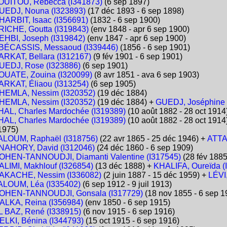
OUITOU, Rébecca (I341873)
(6 sep 1897)
UEDJ, Nouna (I323893)
(17 déc 1893 - 6 sep 1898)
HARBIT, Isaac (I356691)
(1832 - 6 sep 1900)
RICHE, Goutta (I319843)
(env 1848 - apr 6 sep 1900)
EHBI, Joseph (I319842)
(env 1847 - apr 6 sep 1900)
BÉCASSIS, Messaoud (I339446)
(1856 - 6 sep 1901)
ARKAT, Bellara (I312167)
(9 fév 1901 - 6 sep 1901)
UEDJ, Rose (I323886)
(6 sep 1901)
OUATE, Zouina (I320099)
(8 avr 1851 - ava 6 sep 1903)
ARKAT, Éliaou (I313254)
(6 sep 1905)
HEMLA, Nessim (I320352)
(19 déc 1884)
HEMLA, Nessim (I320352)
(19 déc 1884) +
GUEDJ, Joséphine 
HAL, Charles Mardochée (I319389)
(10 août 1882 - 28 oct 1914
HAL, Charles Mardochée (I319389)
(10 août 1882 - 28 oct 1914
1975)
ALOUM, Raphaël (I318756)
(22 avr 1865 - 25 déc 1946) +
ATTA
NAHORY, David (I312046)
(24 déc 1860 - 6 sep 1909)
OHEN-TANNOUDJI, Diamanti Valentine (I317545)
(28 fév 1885
ALIMI, Makhlouf (I326854)
(13 déc 1888) +
KHALIFA, Oureïda (
AKACHE, Nessim (I336082)
(2 juin 1887 - 15 déc 1959) +
LÉVI
ALOUM, Léa (I335402)
(6 sep 1912 - 9 juil 1913)
OHEN-TANNOUDJI, Gonsala (I317729)
(18 nov 1855 - 6 sep 1
ALKA, Reina (I356984)
(env 1850 - 6 sep 1915)
L BAZ, René (I338915)
(6 nov 1915 - 6 sep 1916)
ELKI, Bénina (I344793)
(15 oct 1915 - 6 sep 1916)