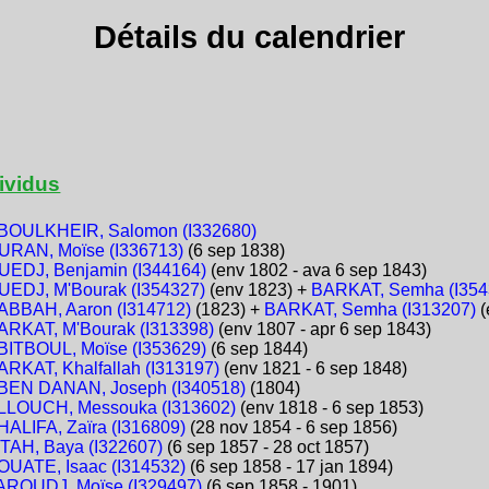
Détails du calendrier
ividus
BOULKHEIR, Salomon (I332680)
URAN, Moïse (I336713)
(6 sep 1838)
UEDJ, Benjamin (I344164)
(env 1802 - ava 6 sep 1843)
UEDJ, M'Bourak (I354327)
(env 1823) +
BARKAT, Semha (I354
ABBAH, Aaron (I314712)
(1823) +
BARKAT, Semha (I313207)
(
ARKAT, M'Bourak (I313398)
(env 1807 - apr 6 sep 1843)
BITBOUL, Moïse (I353629)
(6 sep 1844)
ARKAT, Khalfallah (I313197)
(env 1821 - 6 sep 1848)
BEN DANAN, Joseph (I340518)
(1804)
LLOUCH, Messouka (I313602)
(env 1818 - 6 sep 1853)
HALIFA, Zaïra (I316809)
(28 nov 1854 - 6 sep 1856)
TTAH, Baya (I322607)
(6 sep 1857 - 28 oct 1857)
OUATE, Isaac (I314532)
(6 sep 1858 - 17 jan 1894)
AROUDJ, Moïse (I329497)
(6 sep 1858 - 1901)