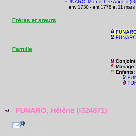
FUNARO, Mardochée Angelo (I3
env 1730 - ent 1778 et 11 mars
Frères et sœurs
FUNARO, 
FUNARO,
Famille
Conjoint
Mariage
Enfants
:
FUN
FUN
FUNARO, Hélène (I324871)