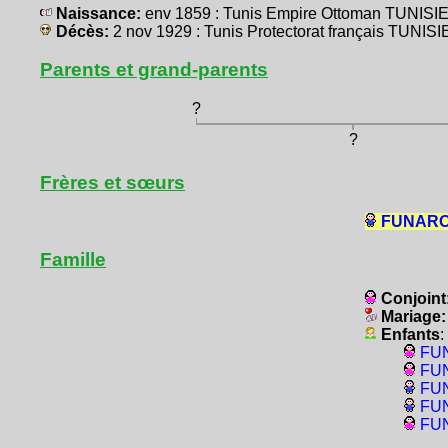
Naissance:
env 1859 : Tunis Empire Ottoman TUNISIE
Décès:
2 nov 1929 : Tunis Protectorat français TUNISI
Parents et grand-parents
?
?
Frères et sœurs
FUNARO,
Famille
Conjoint
Mariage
Enfants
:
FUN
FUN
FUN
FUN
FUN