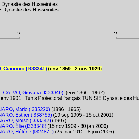
 Dynastie des Husseinites
E Dynastie des Husseinites
?
?
 Giacomo (I333341)
(env 1859 - 2 nov 1929)
:
CALVO, Giovana (I333340)
(env 1866 - 1962)
:
env 1901 : Tunis Protectorat français TUNISIE Dynastie des Hu
ARO, Marie (I335220)
(1896 - 1965)
ARO, Esther (I338755)
(19 sep 1905 - 15 oct 2001)
ARO, Moïse (I333342)
(1907)
ARO, Élie (I333348)
(15 nov 1909 - 30 jan 2000)
ARO, Hélène (I324871)
(25 mai 1912 - 8 juin 2005)