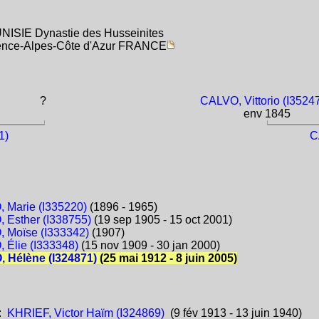
TUNISIE Dynastie des Husseinites
ovence-Alpes-Côte d'Azur FRANCE
?
CALVO, Vittorio (I3524
env 1845
1)
C
Marie (I335220)
(1896 - 1965)
Esther (I338755)
(19 sep 1905 - 15 oct 2001)
 Moïse (I333342)
(1907)
Élie (I333348)
(15 nov 1909 - 30 jan 2000)
 Hélène (I324871)
(25 mai 1912 - 8 juin 2005)
:
KHRIEF, Victor Haïm (I324869)
(9 fév 1913 - 13 juin 1940)