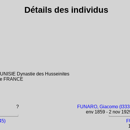
Détails des individus
 TUNISIE Dynastie des Husseinites
ance FRANCE
?
FUNARO, Giacomo (I333
env 1859 - 2 nov 192
45)
F
1