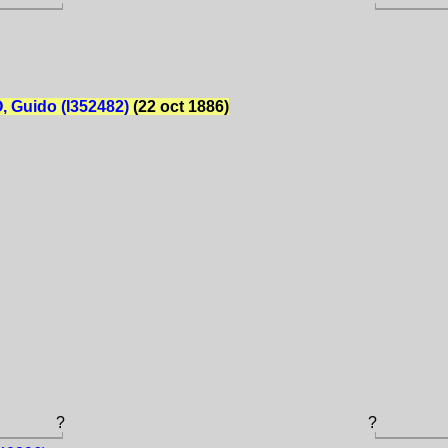
 Guido (I352482)
(22 oct 1886)
?
?