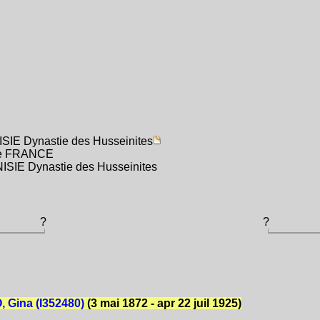
SIE Dynastie des Husseinites
ance FRANCE
UNISIE Dynastie des Husseinites
?
?
 Gina (I352480)
(3 mai 1872 - apr 22 juil 1925)