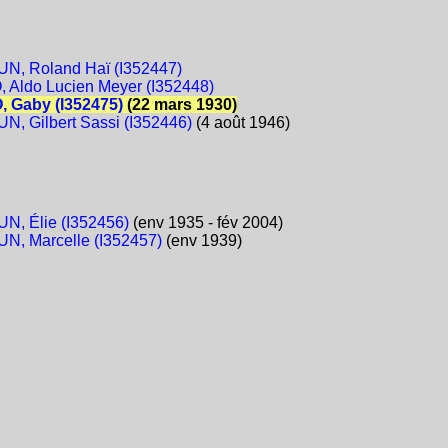
, Roland Haï (I352447)
Aldo Lucien Meyer (I352448)
 Gaby (I352475)
(22 mars 1930)
, Gilbert Sassi (I352446)
(4 août 1946)
, Élie (I352456)
(env 1935 - fév 2004)
, Marcelle (I352457)
(env 1939)