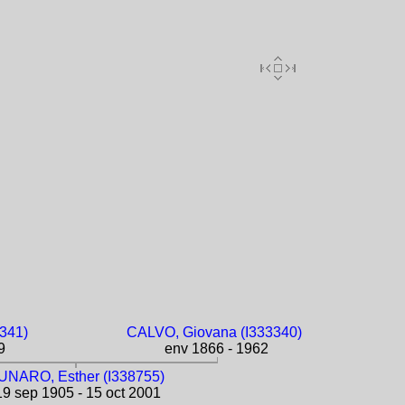
341)
CALVO, Giovana (I333340)
9
env 1866 - 1962
UNARO, Esther (I338755)
9 sep 1905 - 15 oct 2001