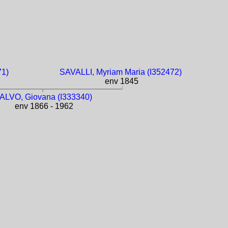
71)
SAVALLI, Myriam Maria (I352472)
env 1845
ALVO, Giovana (I333340)
env 1866 - 1962