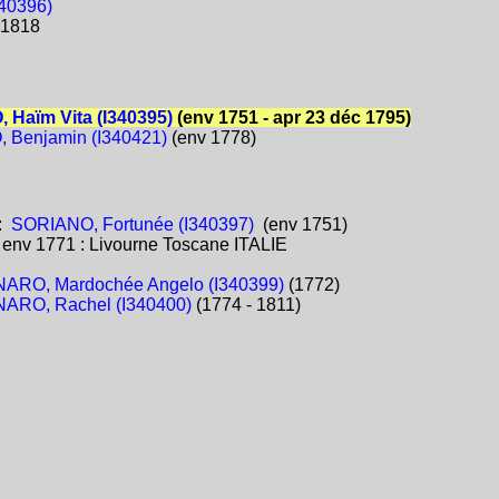
40396)
 1818
Haïm Vita (I340395)
(env 1751 - apr 23 déc 1795)
 Benjamin (I340421)
(env 1778)
:
SORIANO, Fortunée (I340397)
(env 1751)
:
env 1771 : Livourne Toscane ITALIE
ARO, Mardochée Angelo (I340399)
(1772)
ARO, Rachel (I340400)
(1774 - 1811)