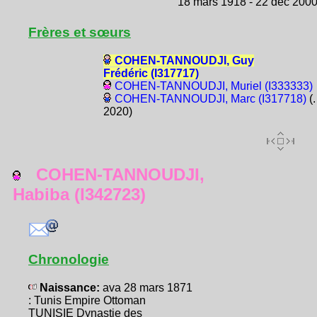
18 mars 1918 - 22 déc 200
Frères et sœurs
COHEN-TANNOUDJI, Guy
Frédéric (I317717)
COHEN-TANNOUDJI, Muriel (I333333)
COHEN-TANNOUDJI, Marc (I317718)
(.
2020)
COHEN-TANNOUDJI,
Habiba (I342723)
Chronologie
Naissance:
ava 28 mars 1871
: Tunis Empire Ottoman
TUNISIE Dynastie des