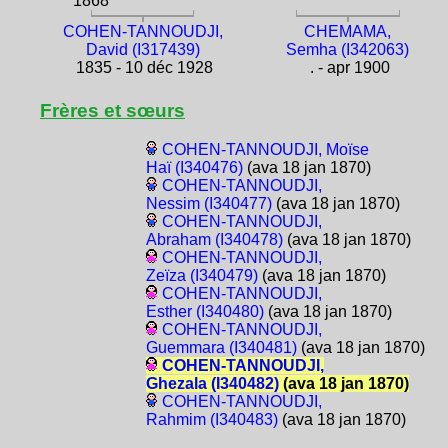
1868
COHEN-TANNOUDJI,
CHEMAMA,
David (I317439)
Semha (I342063)
1835 - 10 déc 1928
. - apr 1900
Frères et sœurs
COHEN-TANNOUDJI, Moïse
Haï (I340476)
(ava 18 jan 1870)
COHEN-TANNOUDJI,
Nessim (I340477)
(ava 18 jan 1870)
COHEN-TANNOUDJI,
Abraham (I340478)
(ava 18 jan 1870)
COHEN-TANNOUDJI,
Zeïza (I340479)
(ava 18 jan 1870)
COHEN-TANNOUDJI,
Esther (I340480)
(ava 18 jan 1870)
COHEN-TANNOUDJI,
Guemmara (I340481)
(ava 18 jan 1870)
COHEN-TANNOUDJI,
Ghezala (I340482)
(ava 18 jan 1870)
COHEN-TANNOUDJI,
Rahmim (I340483)
(ava 18 jan 1870)