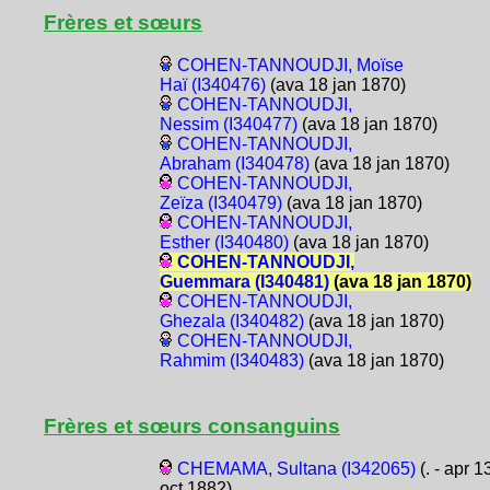
Frères et sœurs
COHEN-TANNOUDJI, Moïse
Haï (I340476)
(ava 18 jan 1870)
COHEN-TANNOUDJI,
Nessim (I340477)
(ava 18 jan 1870)
COHEN-TANNOUDJI,
Abraham (I340478)
(ava 18 jan 1870)
COHEN-TANNOUDJI,
Zeïza (I340479)
(ava 18 jan 1870)
COHEN-TANNOUDJI,
Esther (I340480)
(ava 18 jan 1870)
COHEN-TANNOUDJI,
Guemmara (I340481)
(ava 18 jan 1870)
COHEN-TANNOUDJI,
Ghezala (I340482)
(ava 18 jan 1870)
COHEN-TANNOUDJI,
Rahmim (I340483)
(ava 18 jan 1870)
Frères et sœurs consanguins
CHEMAMA, Sultana (I342065)
(. - apr 1
oct 1882)