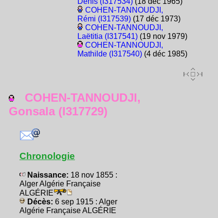
Denis (I317534)
(18 déc 1965)
COHEN-TANNOUDJI,
Rémi (I317539)
(17 déc 1973)
COHEN-TANNOUDJI,
Laëtitia (I317541)
(19 nov 1979)
COHEN-TANNOUDJI,
Mathilde (I317540)
(4 déc 1985)
COHEN-TANNOUDJI,
Gonsala (I317729)
Chronologie
Naissance:
18 nov 1855 :
Alger Algérie Française
ALGÉRIE
Décès:
6 sep 1915 : Alger
Algérie Française ALGÉRIE