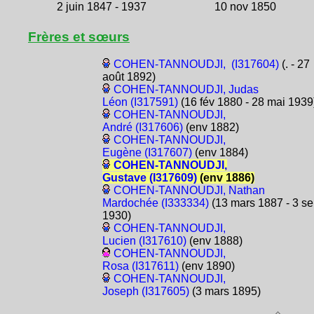
2 juin 1847 - 1937
10 nov 1850
Frères et sœurs
COHEN-TANNOUDJI, (I317604)
(. - 27
août 1892)
COHEN-TANNOUDJI, Judas
Léon (I317591)
(16 fév 1880 - 28 mai 1939
COHEN-TANNOUDJI,
André (I317606)
(env 1882)
COHEN-TANNOUDJI,
Eugène (I317607)
(env 1884)
COHEN-TANNOUDJI,
Gustave (I317609)
(env 1886)
COHEN-TANNOUDJI, Nathan
Mardochée (I333334)
(13 mars 1887 - 3 s
1930)
COHEN-TANNOUDJI,
Lucien (I317610)
(env 1888)
COHEN-TANNOUDJI,
Rosa (I317611)
(env 1890)
COHEN-TANNOUDJI,
Joseph (I317605)
(3 mars 1895)