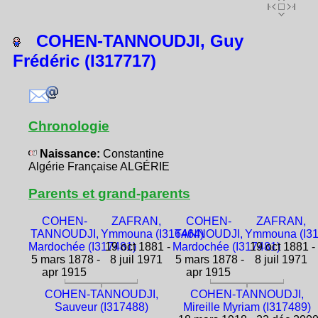
COHEN-TANNOUDJI, Guy
Frédéric (I317717)
Chronologie
Naissance:
Constantine
Algérie Française ALGÉRIE
Parents et grand-parents
COHEN-
ZAFRAN,
COHEN-
ZAFRAN,
TANNOUDJI,
Ymmouna (I316464)
TANNOUDJI,
Ymmouna (I31
Mardochée (I317481)
19 oct 1881 -
Mardochée (I317481)
19 oct 1881 -
5 mars 1878 -
8 juil 1971
5 mars 1878 -
8 juil 1971
apr 1915
apr 1915
COHEN-TANNOUDJI,
COHEN-TANNOUDJI,
Sauveur (I317488)
Mireille Myriam (I317489)