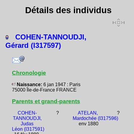
Détails des individus
COHEN-TANNOUDJI,
Gérard (I317597)
Chronologie
Naissance:
6 jan 1947 : Paris
75000 Île-de-France FRANCE
Parents et grand-parents
COHEN-
?
ATELAN,
?
TANNOUDJI,
Mardochée (I317596)
Judas
env 1880
Léon (I317591)