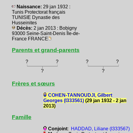
Naissance:
29 jan 1932 :
Tunis Protectorat français
TUNISIE Dynastie des
Husseinites
Décès:
2 jan 2013 : Bobigny
93000 Seine-Saint-Denis Île-de-
France FRANCE
Parents et grand-parents
?
?
?
?
?
?
Frères et sœurs
COHEN-TANNOUDJI, Gilbert
Georges (I333561)
(29 jan 1932 - 2 jan
2013)
Famille
Conjoint
:
HADDAD, Liliane (I333567)