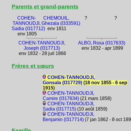
Parents et grand-parents
COHEN-
CHEMOUIL,
?
?
TANNOUDJI,
Ghezala (I333591)
Sadia (I317712)
env 1811
env 1805
COHEN-TANNOUDJI,
ALBO, Rosa (I317633)
Joseph (I317713)
env 1832 - apr 1899
env 1832 - 28 juil 1866
Frères et sœurs
COHEN-TANNOUDJI,
Gonsala (I317729)
(18 nov 1855 - 6 sep
1915)
COHEN-TANNOUDJI,
Camire (I317634)
(21 mars 1858)
COHEN-TANNOUDJI,
Sadia (I317715)
(10 août 1859)
COHEN-TANNOUDJI,
Benjamin (I317714)
(7 jan 1862 - 8 oct 189
Famille