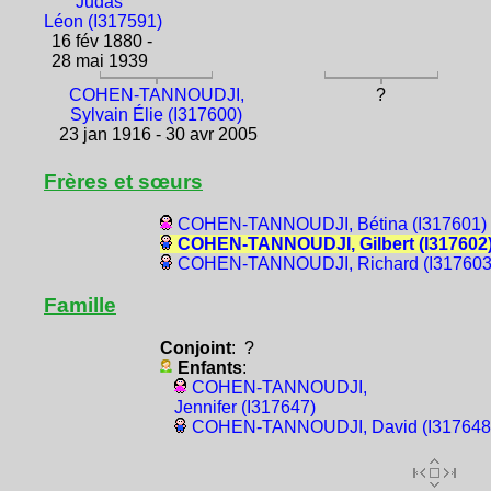
Judas
Léon (I317591)
16 fév 1880 -
28 mai 1939
COHEN-TANNOUDJI,
?
Sylvain Élie (I317600)
23 jan 1916 - 30 avr 2005
Frères et sœurs
COHEN-TANNOUDJI, Bétina (I317601)
COHEN-TANNOUDJI, Gilbert (I317602
COHEN-TANNOUDJI, Richard (I317603
Famille
Conjoint
: ?
Enfants
:
COHEN-TANNOUDJI,
Jennifer (I317647)
COHEN-TANNOUDJI, David (I317648