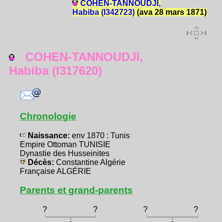
COHEN-TANNOUDJI,
Habiba (I342723)
(ava 28 mars 1871)
COHEN-TANNOUDJI,
Habiba (I317620)
Chronologie
Naissance:
env 1870 : Tunis
Empire Ottoman TUNISIE
Dynastie des Husseinites
Décès:
Constantine Algérie
Française ALGÉRIE
Parents et grand-parents
?
?
?
?