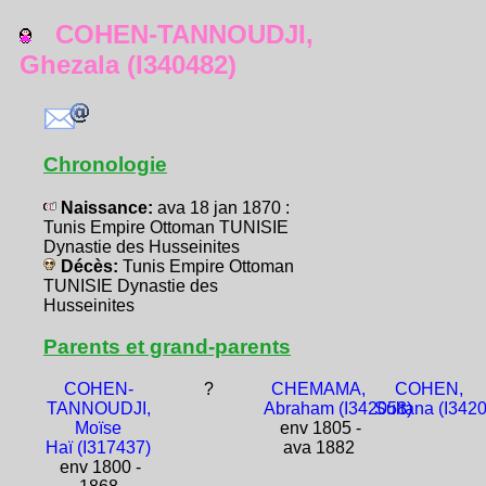
COHEN-TANNOUDJI,
Ghezala (I340482)
Chronologie
Naissance:
ava 18 jan 1870 :
Tunis Empire Ottoman TUNISIE
Dynastie des Husseinites
Décès:
Tunis Empire Ottoman
TUNISIE Dynastie des
Husseinites
Parents et grand-parents
COHEN-
?
CHEMAMA,
COHEN,
TANNOUDJI,
Abraham (I342058)
Sultana (I342
Moïse
env 1805 -
Haï (I317437)
ava 1882
env 1800 -