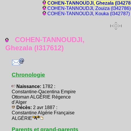
COHEN-TANNOUDJI, Ghezala (I34278
COHEN-TANNOUDJI, Zouiza (I342786)
COHEN-TANNOUDJI, Kouka (I342787)
COHEN-TANNOUDJI,
Ghezala (I317612)
Chronologie
Naissance:
1782 :
Constantine-Qacentina Empire
Ottoman ALGÉRIE Régence
d’Alger
Décès:
2 avr 1887 :
Constantine Algérie Française
ALGÉRIE
Parents et grand-parents