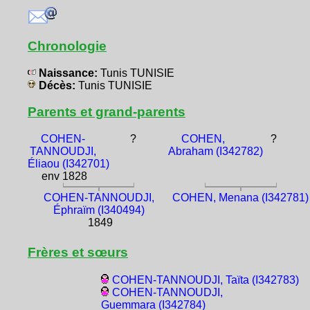
Chronologie
Naissance:
Tunis TUNISIE
Décès:
Tunis TUNISIE
Parents et grand-parents
COHEN-
?
COHEN,
?
TANNOUDJI,
Abraham (I342782)
Éliaou (I342701)
env 1828
COHEN-TANNOUDJI,
COHEN, Menana (I342781)
Éphraïm (I340494)
1849
Frères et sœurs
COHEN-TANNOUDJI, Taïta (I342783)
COHEN-TANNOUDJI,
Guemmara (I342784)