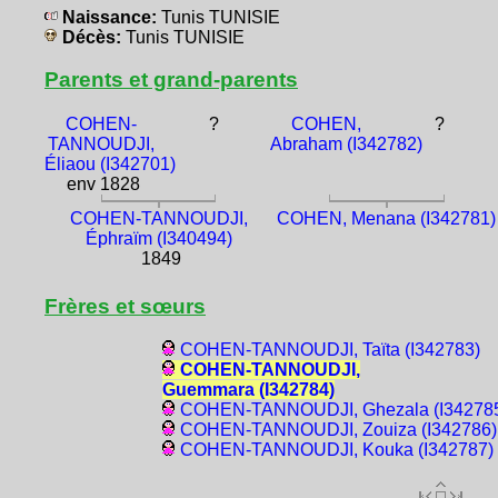
Naissance:
Tunis TUNISIE
Décès:
Tunis TUNISIE
Parents et grand-parents
COHEN-
?
COHEN,
?
TANNOUDJI,
Abraham (I342782)
Éliaou (I342701)
env 1828
COHEN-TANNOUDJI,
COHEN, Menana (I342781)
Éphraïm (I340494)
1849
Frères et sœurs
COHEN-TANNOUDJI, Taïta (I342783)
COHEN-TANNOUDJI,
Guemmara (I342784)
COHEN-TANNOUDJI, Ghezala (I34278
COHEN-TANNOUDJI, Zouiza (I342786)
COHEN-TANNOUDJI, Kouka (I342787)