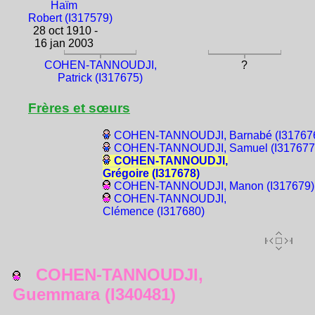
Haïm
Robert (I317579)
28 oct 1910 -
16 jan 2003
COHEN-TANNOUDJI,
?
Patrick (I317675)
Frères et sœurs
COHEN-TANNOUDJI, Barnabé (I31767
COHEN-TANNOUDJI, Samuel (I317677
COHEN-TANNOUDJI,
Grégoire (I317678)
COHEN-TANNOUDJI, Manon (I317679)
COHEN-TANNOUDJI,
Clémence (I317680)
COHEN-TANNOUDJI,
Guemmara (I340481)