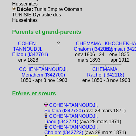
Husseinites
Décès:
Tunis Empire Ottoman
TUNISIE Dynastie des
Husseinites
Parents et grand-parents
COHEN-
?
CHEMAMA,
KHOCHEKHA
TANNOUDJI,
Chalom (I342051)
Khomsa (I342
Éliaou (I342701)
env 1806 - 24
env 1835 -
env 1828
mars 1893
apr 1912
COHEN-TANNOUDJI,
CHEMAMA,
Menahem (I342700)
Rachel (I342118)
1850 - apr 3 nov 1903
env 1850 - 3 nov 1903
Frères et sœurs
COHEN-TANNOUDJI,
Sultana (I342720)
(ava 28 mars 1871)
COHEN-TANNOUDJI,
Liaou (I342721)
(ava 28 mars 1871)
COHEN-TANNOUDJI,
Chalom (I342722)
(ava 28 mars 1871)