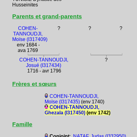
Husseinites
Parents et grand-parents
COHEN-
?
?
?
TANNOUDJI,
Moïse (I317409)
env 1684 -
ava 1769
COHEN-TANNOUDJI,
?
Josué (I317434)
1716 - avr 1796
Frères et sœurs
COHEN-TANNOUDJI,
Moïse (I317435)
(env 1740)
COHEN-TANNOUDJI,
Ghezala (I317450)
(env 1742)
Famille
Conjoint
:
NATAF, Judas (I332950)