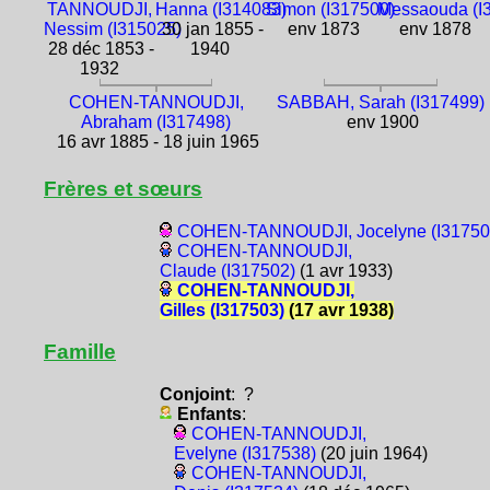
TANNOUDJI,
Hanna (I314083)
Simon (I317500)
Messaouda (I
Nessim (I315025)
30 jan 1855 -
env 1873
env 1878
28 déc 1853 -
1940
1932
COHEN-TANNOUDJI,
SABBAH, Sarah (I317499)
Abraham (I317498)
env 1900
16 avr 1885 - 18 juin 1965
Frères et sœurs
COHEN-TANNOUDJI, Jocelyne (I31750
COHEN-TANNOUDJI,
Claude (I317502)
(1 avr 1933)
COHEN-TANNOUDJI,
Gilles (I317503)
(17 avr 1938)
Famille
Conjoint
: ?
Enfants
:
COHEN-TANNOUDJI,
Evelyne (I317538)
(20 juin 1964)
COHEN-TANNOUDJI,