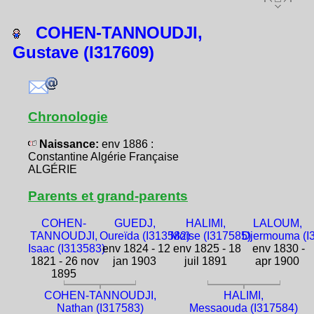
COHEN-TANNOUDJI,
Gustave (I317609)
Chronologie
Naissance:
env 1886 :
Constantine Algérie Française
ALGÉRIE
Parents et grand-parents
COHEN-
GUEDJ,
HALIMI,
LALOUM,
TANNOUDJI,
Oureïda (I313582)
Moïse (I317585)
Djermouma (I
Isaac (I313583)
env 1824 - 12
env 1825 - 18
env 1830 -
1821 - 26 nov
jan 1903
juil 1891
apr 1900
1895
COHEN-TANNOUDJI,
HALIMI,
Nathan (I317583)
Messaouda (I317584)