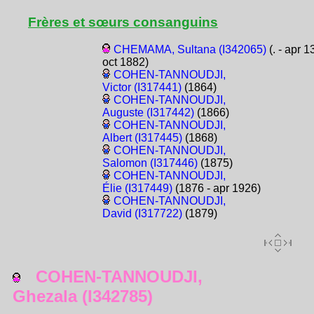
Frères et sœurs consanguins
CHEMAMA, Sultana (I342065)
(. - apr 1
oct 1882)
COHEN-TANNOUDJI,
Victor (I317441)
(1864)
COHEN-TANNOUDJI,
Auguste (I317442)
(1866)
COHEN-TANNOUDJI,
Albert (I317445)
(1868)
COHEN-TANNOUDJI,
Salomon (I317446)
(1875)
COHEN-TANNOUDJI,
Élie (I317449)
(1876 - apr 1926)
COHEN-TANNOUDJI,
David (I317722)
(1879)
COHEN-TANNOUDJI,
Ghezala (I342785)