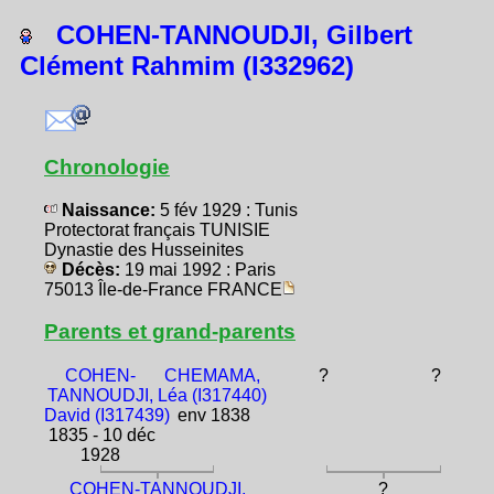
COHEN-TANNOUDJI, Gilbert
Clément Rahmim (I332962)
Chronologie
Naissance:
5 fév 1929 : Tunis
Protectorat français TUNISIE
Dynastie des Husseinites
Décès:
19 mai 1992 : Paris
75013 Île-de-France FRANCE
Parents et grand-parents
COHEN-
CHEMAMA,
?
?
TANNOUDJI,
Léa (I317440)
David (I317439)
env 1838
1835 - 10 déc
1928
COHEN-TANNOUDJI,
?