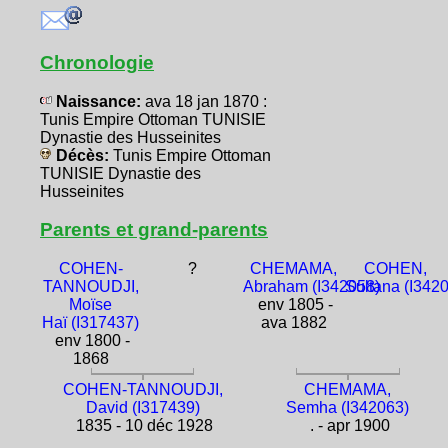
Chronologie
Naissance:
ava 18 jan 1870 :
Tunis Empire Ottoman TUNISIE
Dynastie des Husseinites
Décès:
Tunis Empire Ottoman
TUNISIE Dynastie des
Husseinites
Parents et grand-parents
COHEN-
?
CHEMAMA,
COHEN,
TANNOUDJI,
Abraham (I342058)
Sultana (I342
Moïse
env 1805 -
Haï (I317437)
ava 1882
env 1800 -
1868
COHEN-TANNOUDJI,
CHEMAMA,
David (I317439)
Semha (I342063)
1835 - 10 déc 1928
. - apr 1900