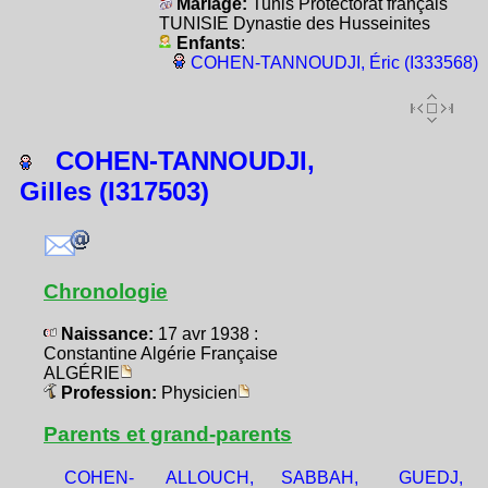
Mariage:
Tunis Protectorat français
TUNISIE Dynastie des Husseinites
Enfants
:
COHEN-TANNOUDJI, Éric (I333568)
COHEN-TANNOUDJI,
Gilles (I317503)
Chronologie
Naissance:
17 avr 1938 :
Constantine Algérie Française
ALGÉRIE
Profession:
Physicien
Parents et grand-parents
COHEN-
ALLOUCH,
SABBAH,
GUEDJ,