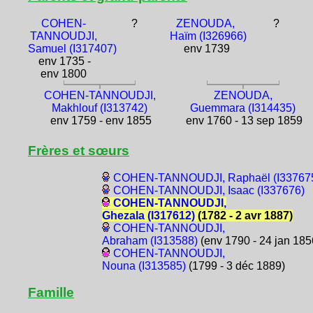
COHEN-
?
ZENOUDA,
?
TANNOUDJI,
Haïm (I326966)
Samuel (I317407)
env 1739
env 1735 -
env 1800
COHEN-TANNOUDJI,
ZENOUDA,
Makhlouf (I313742)
Guemmara (I314435)
env 1759 - env 1855
env 1760 - 13 sep 1859
Frères et sœurs
COHEN-TANNOUDJI, Raphaël (I33767
COHEN-TANNOUDJI, Isaac (I337676)
COHEN-TANNOUDJI,
Ghezala (I317612)
(1782 - 2 avr 1887)
COHEN-TANNOUDJI,
Abraham (I313588)
(env 1790 - 24 jan 185
COHEN-TANNOUDJI,
Nouna (I313585)
(1799 - 3 déc 1889)
Famille