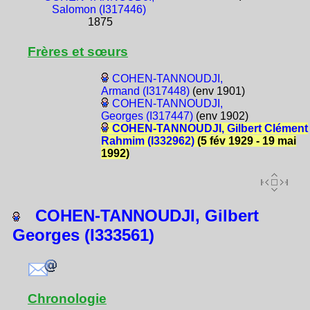
Salomon (I317446)
1875
Frères et sœurs
COHEN-TANNOUDJI,
Armand (I317448)
(env 1901)
COHEN-TANNOUDJI,
Georges (I317447)
(env 1902)
COHEN-TANNOUDJI, Gilbert Clément
Rahmim (I332962)
(5 fév 1929 - 19 mai
1992)
COHEN-TANNOUDJI, Gilbert
Georges (I333561)
Chronologie