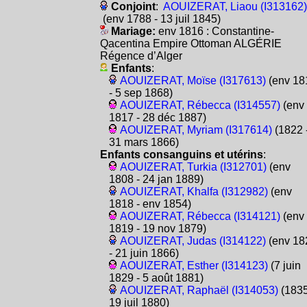
Conjoint
:
AOUIZERAT, Liaou (I313162)
(env 1788 - 13 juil 1845)
Mariage:
env 1816 : Constantine-
Qacentina Empire Ottoman ALGÉRIE
Régence d’Alger
Enfants
:
AOUIZERAT, Moïse (I317613)
(env 18
- 5 sep 1868)
AOUIZERAT, Rébecca (I314557)
(env
1817 - 28 déc 1887)
AOUIZERAT, Myriam (I317614)
(1822 
31 mars 1866)
Enfants consanguins et utérins
:
AOUIZERAT, Turkia (I312701)
(env
1808 - 24 jan 1889)
AOUIZERAT, Khalfa (I312982)
(env
1818 - env 1854)
AOUIZERAT, Rébecca (I314121)
(env
1819 - 19 nov 1879)
AOUIZERAT, Judas (I314122)
(env 18
- 21 juin 1866)
AOUIZERAT, Esther (I314123)
(7 juin
1829 - 5 août 1881)
AOUIZERAT, Raphaël (I314053)
(1835
19 juil 1880)