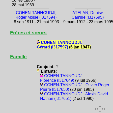
16 fév 1880 -
28 mai 1939
COHEN-TANNOUDJI,
ATELAN, Denise
Roger Moïse (I317594)
Camille (I317595)
8 sep 1911 - 21 mai 1993
9 mars 1912 - 23 mars 199
Frères et sœurs
COHEN-TANNOUDJI,
Gérard (I317597)
(6 jan 1947)
Famille
Conjoint
: ?
Enfants
:
COHEN-TANNOUDJI,
Florence (I317649)
(9 juil 1966)
COHEN-TANNOUDJI, Olivier Roger
Pierre (I317650)
(20 jan 1985)
COHEN-TANNOUDJI, Alexis David
Nathan (I317651)
(2 oct 1990)