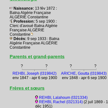
Naissance:
13 fév 1872 :
Batna Algérie Française
ALGÉRIE Constantine
Profession:
5 sep 1900 :
Clerc d'avoué Batna Algérie
Française ALGÉRIE
Constantine
Décès:
9 sep 1933 : Batna
Algérie Française ALGÉRIE
Constantine
Parents et grand-parents
?
?
?
?
REHBI, Joseph (I319842)
ARICHE, Goutta (I319843)
env 1847 - apr 6 sep 1900
env 1848 - apr 6 sep 1900
Frères et sœurs
REHBI, Lalahoum (I321334)
REHBI, Rachel (I321314)
(2 juil 1869 - 
déc 1951)