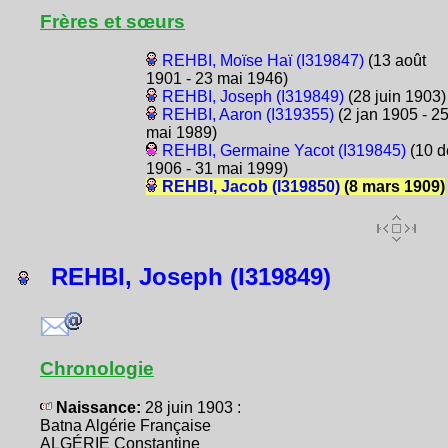
Frères et sœurs
REHBI, Moïse Haï (I319847)
(13 août
1901 - 23 mai 1946)
REHBI, Joseph (I319849)
(28 juin 1903)
REHBI, Aaron (I319355)
(2 jan 1905 - 2
mai 1989)
REHBI, Germaine Yacot (I319845)
(10 d
1906 - 31 mai 1999)
REHBI, Jacob (I319850)
(8 mars 1909)
REHBI, Joseph (I319849)
Chronologie
Naissance:
28 juin 1903 :
Batna Algérie Française
ALGÉRIE Constantine