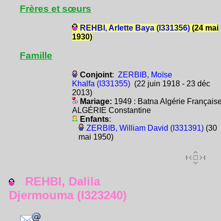
Frères et sœurs
REHBI, Arlette Baya (I331356)
(24 mai
1930)
Famille
Conjoint
:
ZERBIB, Moïse
Khalfa (I331355)
(22 juin 1918 - 23 déc
2013)
Mariage:
1949 : Batna Algérie Français
ALGÉRIE Constantine
Enfants
:
ZERBIB, William David (I331391)
(30
mai 1950)
REHBI, Dalila
Djermouma (I323240)