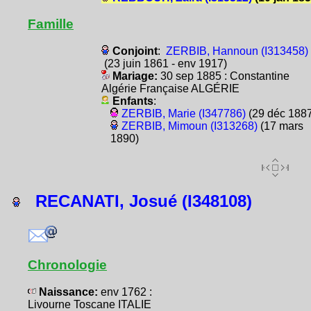
Famille
Conjoint
:
ZERBIB, Hannoun (I313458)
(23 juin 1861 - env 1917)
Mariage:
30 sep 1885 : Constantine
Algérie Française ALGÉRIE
Enfants
:
ZERBIB, Marie (I347786)
(29 déc 1887
ZERBIB, Mimoun (I313268)
(17 mars
1890)
RECANATI, Josué (I348108)
Chronologie
Naissance:
env 1762 :
Livourne Toscane ITALIE