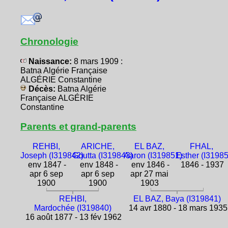
Chronologie
Naissance:
8 mars 1909 :
Batna Algérie Française
ALGÉRIE Constantine
Décès:
Batna Algérie
Française ALGÉRIE
Constantine
Parents et grand-parents
REHBI,
ARICHE,
EL BAZ,
FHAL,
Joseph (I319842)
Goutta (I319843)
Aaron (I319851)
Esther (I3198
env 1847 -
env 1848 -
env 1846 -
1846 - 1937
apr 6 sep
apr 6 sep
apr 27 mai
1900
1900
1903
REHBI,
EL BAZ, Baya (I319841)
Mardochée (I319840)
14 avr 1880 - 18 mars 1935
16 août 1877 - 13 fév 1962