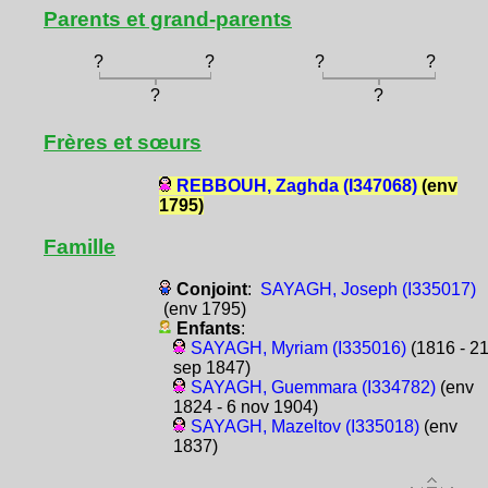
Parents et grand-parents
?
?
?
?
?
?
Frères et sœurs
REBBOUH, Zaghda (I347068)
(env
1795)
Famille
Conjoint
:
SAYAGH, Joseph (I335017)
(env 1795)
Enfants
:
SAYAGH, Myriam (I335016)
(1816 - 2
sep 1847)
SAYAGH, Guemmara (I334782)
(env
1824 - 6 nov 1904)
SAYAGH, Mazeltov (I335018)
(env
1837)