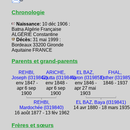
Chronologie
Naissance:
10 déc 1906 :
Batna Algérie Française
ALGÉRIE Constantine
Décès:
31 mai 1999 :
Bordeaux 33200 Gironde
Aquitaine FRANCE
Parents et grand-parents
REHBI,
ARICHE,
EL BAZ,
FHAL,
Joseph (I319842)
Goutta (I319843)
Aaron (I319851)
Esther (I3198
env 1847 -
env 1848 -
env 1846 -
1846 - 1937
apr 6 sep
apr 6 sep
apr 27 mai
1900
1900
1903
REHBI,
EL BAZ, Baya (I319841)
Mardochée (I319840)
14 avr 1880 - 18 mars 1935
16 août 1877 - 13 fév 1962
Frères et sœurs