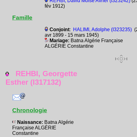
REHBI, David Moïse Avner (I323242)
(2
fév 1912)
Famille
Conjoint
:
HALIMI, Adolphe (I323235)
(
avr 1899 - 15 mars 1945)
Mariage:
Batna Algérie Française
ALGÉRIE Constantine
REHBI, Georgette
Esther (I317132)
Chronologie
Naissance:
Batna Algérie
Française ALGÉRIE
Constantine