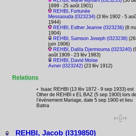
REHBI, Marie Myriam (I323233)
(30 d
1899 - 25 août 1901)
REHBI, Fortunée
Messaouda (I323234)
(3 fév 1902 - 5 aoû
1944)
REHBI, Esther Jeanne (I323236)
(8 ma
1904)
REHBI, Samson Joseph (I323238)
(26
juin 1906)
REHBI, Dalila Djermouma (I323240)
(
août 1909 - 23 fév 1983)
REHBI, David Moïse
Avner (I323242)
(23 fév 1912)
Relations
• Isaac REHBI (13 fév 1872 - 9 sep 1933) est
Other de REHBI x EL BAZ (5 sep 1900) lors d
l'évènement Mariage, date 5 sep 1900 et lieu
Batna
REHBI, Jacob (I319850)