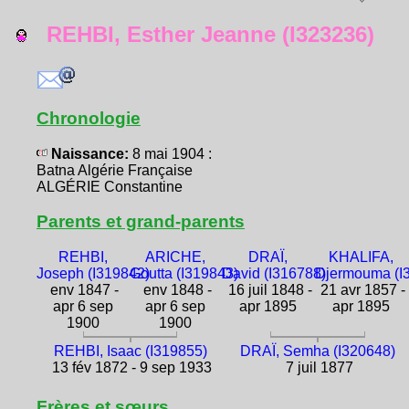
REHBI, Esther Jeanne (I323236)
Chronologie
Naissance:
8 mai 1904 :
Batna Algérie Française
ALGÉRIE Constantine
Parents et grand-parents
REHBI,
ARICHE,
DRAÏ,
KHALIFA,
Joseph (I319842)
Goutta (I319843)
David (I316788)
Djermouma (I
env 1847 -
env 1848 -
16 juil 1848 -
21 avr 1857 -
apr 6 sep
apr 6 sep
apr 1895
apr 1895
1900
1900
REHBI, Isaac (I319855)
DRAÏ, Semha (I320648)
13 fév 1872 - 9 sep 1933
7 juil 1877
Frères et sœurs