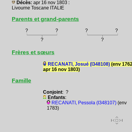
Décès:
apr 16 nov 1803 :
Livourne Toscane ITALIE
Parents et grand-parents
?
?
?
?
?
?
Frères et sœurs
RECANATI, Josué (I348108)
(env 1762
apr 16 nov 1803)
Famille
Conjoint
: ?
Enfants
:
RECANATI, Pessola (I348107)
(env
1783)