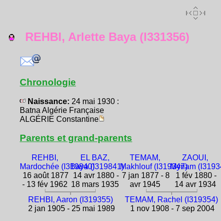
REHBI, Arlette Baya (I331356)
Chronologie
Naissance:
24 mai 1930 :
Batna Algérie Française
ALGÉRIE Constantine
Parents et grand-parents
REHBI,
EL BAZ,
TEMAM,
ZAOUI,
Mardochée (I319840)
Baya (I319841)
Makhlouf (I319347)
Myriam (I3193
16 août 1877
14 avr 1880 -
7 jan 1877 - 8
1 fév 1880 -
- 13 fév 1962
18 mars 1935
avr 1945
14 avr 1934
REHBI, Aaron (I319355)
TEMAM, Rachel (I319354)
2 jan 1905 - 25 mai 1989
1 nov 1908 - 7 sep 2004