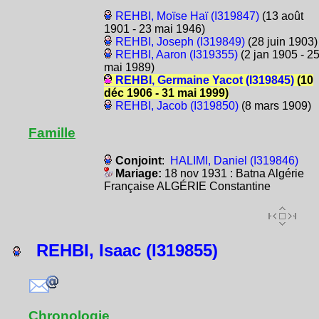
REHBI, Moïse Haï (I319847)
(13 août
1901 - 23 mai 1946)
REHBI, Joseph (I319849)
(28 juin 1903)
REHBI, Aaron (I319355)
(2 jan 1905 - 2
mai 1989)
REHBI, Germaine Yacot (I319845)
(10
déc 1906 - 31 mai 1999)
REHBI, Jacob (I319850)
(8 mars 1909)
Famille
Conjoint
:
HALIMI, Daniel (I319846)
Mariage:
18 nov 1931 : Batna Algérie
Française ALGÉRIE Constantine
REHBI, Isaac (I319855)
Chronologie