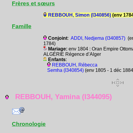
Frères et sœurs
REBBOUH, Simon (I340856)
(env 1784
Famille
Conjoint
:
ADDI, Nedjema (I340857)
(e
1784)
Mariage:
env 1804 : Oran Empire Ottom
ALGÉRIE Régence d’Alger
Enfants
:
REBBOUH, Rébecca
Semha (I340854)
(env 1805 - 1 déc 1884
REBBOUH, Yamina (I344095)
Chronologie