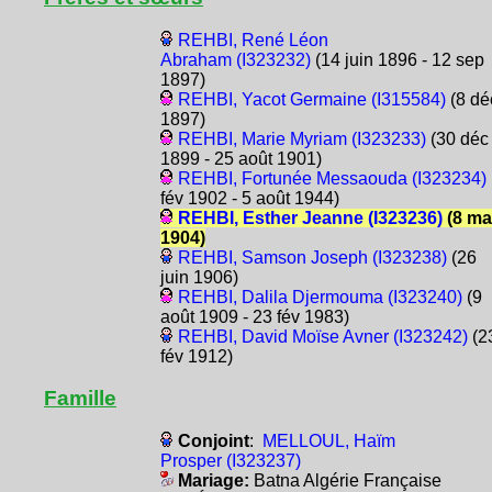
REHBI, René Léon
Abraham (I323232)
(14 juin 1896 - 12 sep
1897)
REHBI, Yacot Germaine (I315584)
(8 dé
1897)
REHBI, Marie Myriam (I323233)
(30 déc
1899 - 25 août 1901)
REHBI, Fortunée Messaouda (I323234)
fév 1902 - 5 août 1944)
REHBI, Esther Jeanne (I323236)
(8 ma
1904)
REHBI, Samson Joseph (I323238)
(26
juin 1906)
REHBI, Dalila Djermouma (I323240)
(9
août 1909 - 23 fév 1983)
REHBI, David Moïse Avner (I323242)
(2
fév 1912)
Famille
Conjoint
:
MELLOUL, Haïm
Prosper (I323237)
Mariage:
Batna Algérie Française