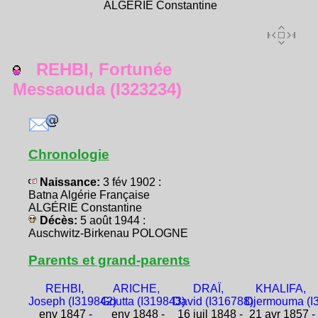
ALGÉRIE Constantine
REHBI, Fortunée
Messaouda (I323234)
Chronologie
Naissance:
3 fév 1902 :
Batna Algérie Française
ALGÉRIE Constantine
Décès:
5 août 1944 :
Auschwitz-Birkenau POLOGNE
Parents et grand-parents
REHBI,
ARICHE,
DRAÏ,
KHALIFA,
Joseph (I319842)
Goutta (I319843)
David (I316788)
Djermouma (I
env 1847 -
env 1848 -
16 juil 1848 -
21 avr 1857 -