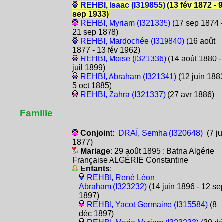
REHBI, Isaac (I319855)
(13 fév 1872 - 
sep 1933)
REHBI, Myriam (I321335)
(17 sep 1874 
21 sep 1878)
REHBI, Mardochée (I319840)
(16 août
1877 - 13 fév 1962)
REHBI, Moïse (I321336)
(14 août 1880 -
juil 1899)
REHBI, Abraham (I321341)
(12 juin 1883
5 oct 1885)
REHBI, Zahra (I321337)
(27 avr 1886)
Famille
Conjoint
:
DRAÏ, Semha (I320648)
(7 ju
1877)
Mariage:
29 août 1895 : Batna Algérie
Française ALGÉRIE Constantine
Enfants
:
REHBI, René Léon
Abraham (I323232)
(14 juin 1896 - 12 se
1897)
REHBI, Yacot Germaine (I315584)
(8
déc 1897)