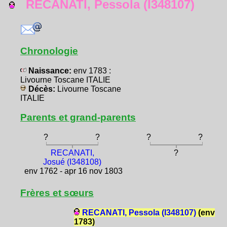
RECANATI, Pessola (I348107)
Chronologie
Naissance:
env 1783 :
Livourne Toscane ITALIE
Décès:
Livourne Toscane
ITALIE
Parents et grand-parents
?
?
?
?
RECANATI,
?
Josué (I348108)
env 1762 - apr 16 nov 1803
Frères et sœurs
RECANATI, Pessola (I348107)
(env
1783)