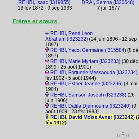
REHBI, Isaac (I319855)
DRAÏ, Semha (I320648)
13 fév 1872 - 9 sep 1933
7 juil 1877
Frères et sœurs
REHBI, René Léon
Abraham (I323232)
(14 juin 1896 - 12 sep
1897)
REHBI, Yacot Germaine (I315584)
(8 dé
1897)
REHBI, Marie Myriam (I323233)
(30 déc
1899 - 25 août 1901)
REHBI, Fortunée Messaouda (I323234)
fév 1902 - 5 août 1944)
REHBI, Esther Jeanne (I323236)
(8 mai
1904)
REHBI, Samson Joseph (I323238)
(26
juin 1906)
REHBI, Dalila Djermouma (I323240)
(9
août 1909 - 23 fév 1983)
REHBI, David Moïse Avner (I323242)
(
fév 1912)