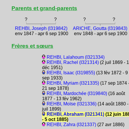
Parents et grand-parents
?
?
?
?
REHBI, Joseph (I319842)
ARICHE, Goutta (I319843)
env 1847 - apr 6 sep 1900
env 1848 - apr 6 sep 1900
Frères et sœurs
REHBI, Lalahoum (I321334)
REHBI, Rachel (I321314)
(2 juil 1869 - 
déc 1951)
REHBI, Isaac (I319855)
(13 fév 1872 - 9
sep 1933)
REHBI, Myriam (I321335)
(17 sep 1874 
21 sep 1878)
REHBI, Mardochée (I319840)
(16 août
1877 - 13 fév 1962)
REHBI, Moïse (I321336)
(14 août 1880 -
juil 1899)
REHBI, Abraham (I321341)
(12 juin 18
- 5 oct 1885)
REHBI, Zahra (I321337)
(27 avr 1886)