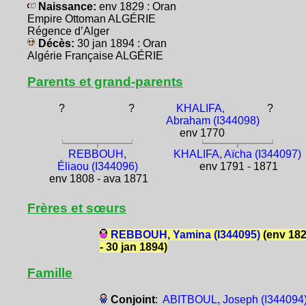
Naissance:
env 1829 : Oran
Empire Ottoman ALGÉRIE
Régence d’Alger
Décès:
30 jan 1894 : Oran
Algérie Française ALGÉRIE
Parents et grand-parents
?
?
KHALIFA,
?
Abraham (I344098)
env 1770
REBBOUH,
KHALIFA, Aïcha (I344097)
Éliaou (I344096)
env 1791 - 1871
env 1808 - ava 1871
Frères et sœurs
REBBOUH, Yamina (I344095)
(env 18
- 30 jan 1894)
Famille
Conjoint
:
ABITBOUL, Joseph (I344094