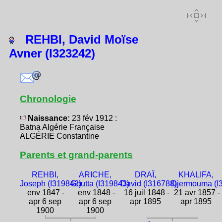
REHBI, David Moïse
Avner (I323242)
Chronologie
Naissance:
23 fév 1912 :
Batna Algérie Française
ALGÉRIE Constantine
Parents et grand-parents
REHBI,
ARICHE,
DRAÏ,
KHALIFA,
Joseph (I319842)
Goutta (I319843)
David (I316788)
Djermouma (I
env 1847 -
env 1848 -
16 juil 1848 -
21 avr 1857 -
apr 6 sep
apr 6 sep
apr 1895
apr 1895
1900
1900