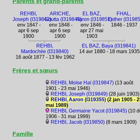
Parents et grand-parents
REHBI,
ARICHE,
EL BAZ,
FHAL,
Joseph (I319842)
Goutta (I319843)
Aaron (I319851)
Esther (I3198
env 1847 -
env 1848 -
env 1846 -
1846 - 1937
apr 6 sep
apr 6 sep
apr 27 mai
1900
1900
1903
REHBI,
EL BAZ, Baya (I319841)
Mardochée (I319840)
14 avr 1880 - 18 mars 1935
16 août 1877 - 13 fév 1962
Frères et sœurs
REHBI, Moïse Haï (I319847)
(13 août
1901 - 23 mai 1946)
REHBI, Joseph (I319849)
(28 juin 1903)
REHBI, Aaron (I319355)
(2 jan 1905 - 2
mai 1989)
REHBI, Germaine Yacot (I319845)
(10 d
1906 - 31 mai 1999)
REHBI, Jacob (I319850)
(8 mars 1909)
Famille