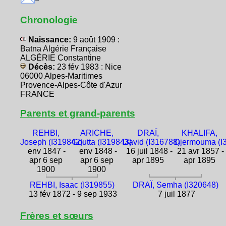
Chronologie
Naissance:
9 août 1909 :
Batna Algérie Française
ALGÉRIE Constantine
Décès:
23 fév 1983 : Nice
06000 Alpes-Maritimes
Provence-Alpes-Côte d'Azur
FRANCE
Parents et grand-parents
REHBI,
ARICHE,
DRAÏ,
KHALIFA,
Joseph (I319842)
Goutta (I319843)
David (I316788)
Djermouma (I
env 1847 -
env 1848 -
16 juil 1848 -
21 avr 1857 -
apr 6 sep
apr 6 sep
apr 1895
apr 1895
1900
1900
REHBI, Isaac (I319855)
DRAÏ, Semha (I320648)
13 fév 1872 - 9 sep 1933
7 juil 1877
Frères et sœurs