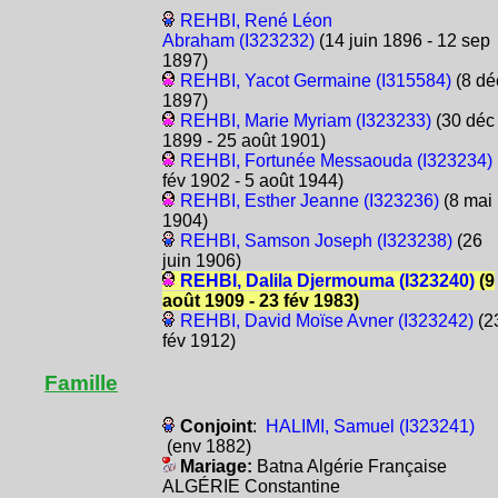
REHBI, René Léon
Abraham (I323232)
(14 juin 1896 - 12 sep
1897)
REHBI, Yacot Germaine (I315584)
(8 dé
1897)
REHBI, Marie Myriam (I323233)
(30 déc
1899 - 25 août 1901)
REHBI, Fortunée Messaouda (I323234)
fév 1902 - 5 août 1944)
REHBI, Esther Jeanne (I323236)
(8 mai
1904)
REHBI, Samson Joseph (I323238)
(26
juin 1906)
REHBI, Dalila Djermouma (I323240)
(9
août 1909 - 23 fév 1983)
REHBI, David Moïse Avner (I323242)
(2
fév 1912)
Famille
Conjoint
:
HALIMI, Samuel (I323241)
(env 1882)
Mariage:
Batna Algérie Française
ALGÉRIE Constantine