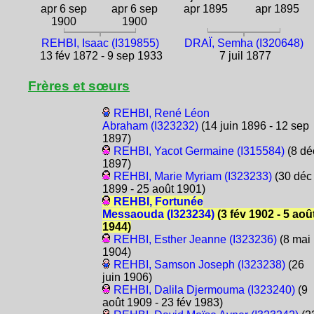
apr 6 sep
apr 6 sep
apr 1895
apr 1895
1900
1900
REHBI, Isaac (I319855)
DRAÏ, Semha (I320648)
13 fév 1872 - 9 sep 1933
7 juil 1877
Frères et sœurs
REHBI, René Léon
Abraham (I323232)
(14 juin 1896 - 12 sep
1897)
REHBI, Yacot Germaine (I315584)
(8 dé
1897)
REHBI, Marie Myriam (I323233)
(30 déc
1899 - 25 août 1901)
REHBI, Fortunée
Messaouda (I323234)
(3 fév 1902 - 5 aoû
1944)
REHBI, Esther Jeanne (I323236)
(8 mai
1904)
REHBI, Samson Joseph (I323238)
(26
juin 1906)
REHBI, Dalila Djermouma (I323240)
(9
août 1909 - 23 fév 1983)