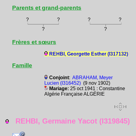
Parents et grand-parents
?
?
?
?
?
?
Frères et sœurs
REHBI, Georgette Esther (I317132)
Famille
Conjoint
:
ABRAHAM, Meyer
Lucien (I316452)
(9 nov 1902)
Mariage:
25 oct 1941 : Constantine
Algérie Française ALGÉRIE
REHBI, Germaine Yacot (I319845)