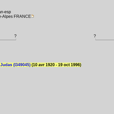
an-esp
ône-Alpes FRANCE
?
?
Judas (I349045)
(10 avr 1920 - 19 oct 1996)