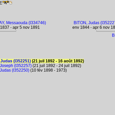
IE
Y, Messaouda (I334746)
BITON, Judas (I35222
1837 - apr 5 nov 1891
env 1844 - apr 6 nov 1
B
Judas (I352251)
(21 juil 1892 - 16 août 1892)
oseph (I352257)
(21 juil 1892 - 24 juil 1892)
udas (I352250)
(10 fév 1898 - 1973)