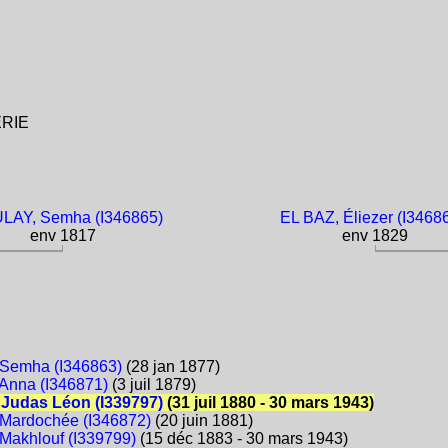
ÉRIE
LAY, Semha (I346865)
EL BAZ, Éliezer (I3468
env 1817
env 1829
Semha (I346863)
(28 jan 1877)
Anna (I346871)
(3 juil 1879)
Judas Léon (I339797)
(31 juil 1880 - 30 mars 1943)
Mardochée (I346872)
(20 juin 1881)
akhlouf (I339799)
(15 déc 1883 - 30 mars 1943)