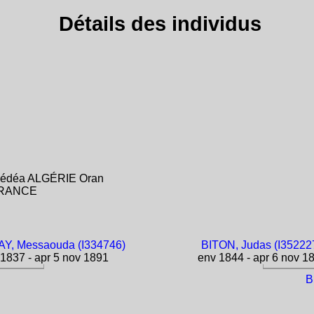
Détails des individus
e Médéa ALGÉRIE Oran
 FRANCE
Y, Messaouda (I334746)
BITON, Judas (I35222
1837 - apr 5 nov 1891
env 1844 - apr 6 nov 1
B