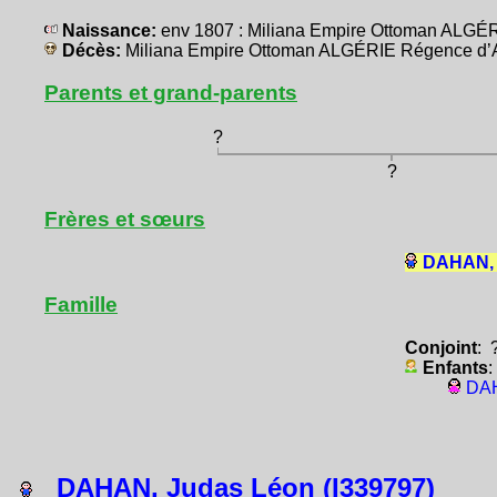
Naissance:
env 1807 : Miliana Empire Ottoman ALGÉ
Décès:
Miliana Empire Ottoman ALGÉRIE Régence d’
Parents et grand-parents
?
?
Frères et sœurs
DAHAN, 
Famille
Conjoint
: 
Enfants
:
DAH
DAHAN, Judas Léon (I339797)