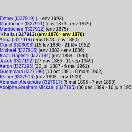
sther (I327919)
(. - env 1992)
Mardochée (I327911)
(env 1873 - env 1875)
Mardochée (I327912)
(env 1875)
halfa (I327913)
(env 1876 - env 1878)
Anna (I327914)
(env 1878 - env 1880)
uriel (I326093)
(15 fév 1880 - 21 fév 1952)
ichaël (I327915)
(env 1882 - env 1886)
saac Baptiste (I327194)
(env 1884 - 1948)
acob (I327192)
(27 nov 1885 - 11 sep 1949)
aron (I327193)
(20 juil 1887 - 6 mai 1961)
Guemmara (I327196)
(13 oct 1891 - 8 mars 1962)
sther (I327916)
(env 1893 - env 1909)
braham Alexandre (I327917)
(6 mai 1895 - 7 avr 1898)
dolphe Abraham Mickaël (I327195)
(30 déc 1899 - 16 juin 195