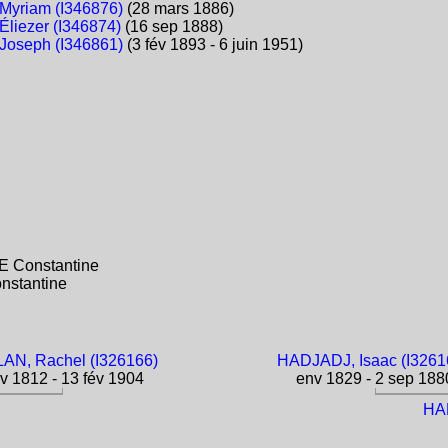
yriam (I346876)
(28 mars 1886)
liezer (I346874)
(16 sep 1888)
oseph (I346861)
(3 fév 1893 - 6 juin 1951)
IE Constantine
nstantine
AN, Rachel (I326166)
HADJADJ, Isaac (I3261
v 1812 - 13 fév 1904
env 1829 - 2 sep 188
)
HA