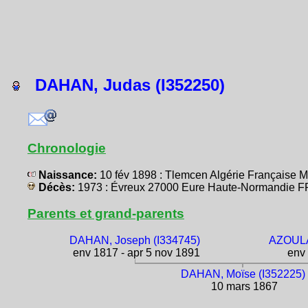
DAHAN, Judas (I352250)
Chronologie
Naissance:
10 fév 1898 : Tlemcen Algérie Français
Décès:
1973 : Évreux 27000 Eure Haute-Normandie
Parents et grand-parents
DAHAN, Joseph (I334745)
AZOULA
env 1817 - apr 5 nov 1891
env 
DAHAN, Moïse (I352225)
10 mars 1867