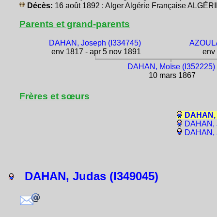
Décès:
16 août 1892 : Alger Algérie Française ALGÉR
Parents et grand-parents
DAHAN, Joseph (I334745)
AZOULA
env 1817 - apr 5 nov 1891
env 
DAHAN, Moïse (I352225)
10 mars 1867
Frères et sœurs
DAHAN, 
DAHAN, J
DAHAN, J
DAHAN, Judas (I349045)