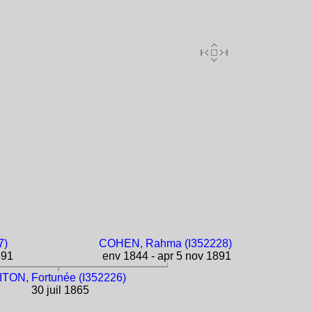
7)
COHEN, Rahma (I352228)
891
env 1844 - apr 5 nov 1891
ITON, Fortunée (I352226)
30 juil 1865