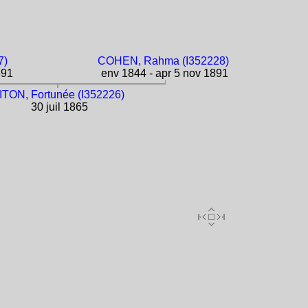
7)
COHEN, Rahma (I352228)
891
env 1844 - apr 5 nov 1891
ITON, Fortunée (I352226)
30 juil 1865