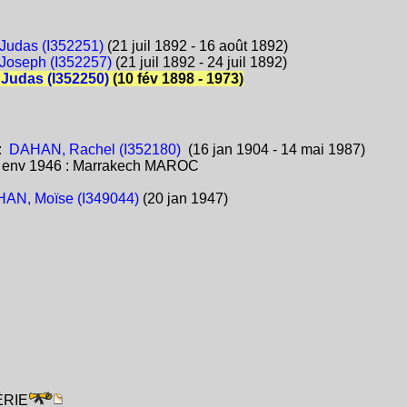
udas (I352251)
(21 juil 1892 - 16 août 1892)
oseph (I352257)
(21 juil 1892 - 24 juil 1892)
Judas (I352250)
(10 fév 1898 - 1973)
:
DAHAN, Rachel (I352180)
(16 jan 1904 - 14 mai 1987)
:
env 1946 : Marrakech MAROC
AN, Moïse (I349044)
(20 jan 1947)
GÉRIE