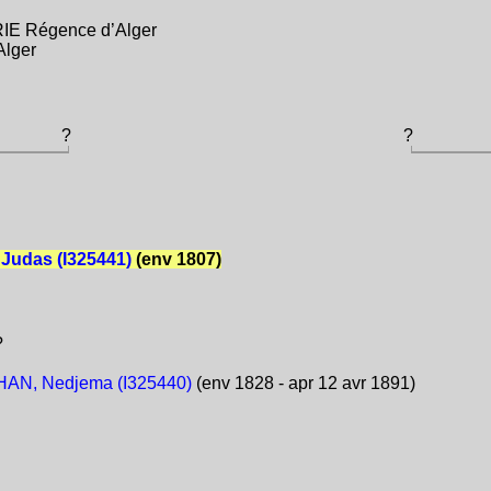
RIE Régence d’Alger
Alger
?
?
Judas (I325441)
(env 1807)
?
AN, Nedjema (I325440)
(env 1828 - apr 12 avr 1891)