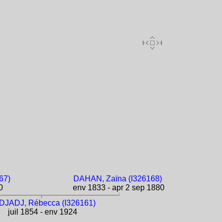
67)
DAHAN, Zaïna (I326168)
0
env 1833 - apr 2 sep 1880
DJADJ, Rébecca (I326161)
juil 1854 - env 1924