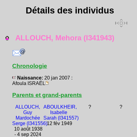
Détails des individus
ALLOUCH, Mehora (I341943)
Chronologie
Naissance:
20 jan 2007 :
Afoula ISRAËL
Parents et grand-parents
ALLOUCH,
ABOULKHEIR,
?
?
Guy
Isabelle
Mardochée
Sarah (I341557)
Serge (I341556)
12 fév 1949
10 août 1938
- 4 sep 2024