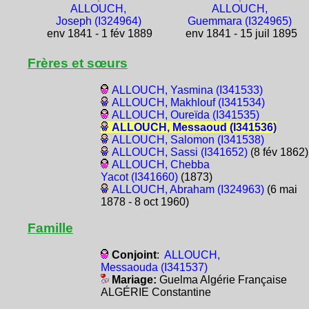
ALLOUCH,
ALLOUCH,
Joseph (I324964)
Guemmara (I324965)
env 1841 - 1 fév 1889
env 1841 - 15 juil 1895
Frères et sœurs
ALLOUCH, Yasmina (I341533)
ALLOUCH, Makhlouf (I341534)
ALLOUCH, Oureïda (I341535)
ALLOUCH, Messaoud (I341536)
ALLOUCH, Salomon (I341538)
ALLOUCH, Sassi (I341652)
(8 fév 1862)
ALLOUCH, Chebba
Yacot (I341660)
(1873)
ALLOUCH, Abraham (I324963)
(6 mai
1878 - 8 oct 1960)
Famille
Conjoint
:
ALLOUCH,
Messaouda (I341537)
Mariage:
Guelma Algérie Française
ALGÉRIE Constantine