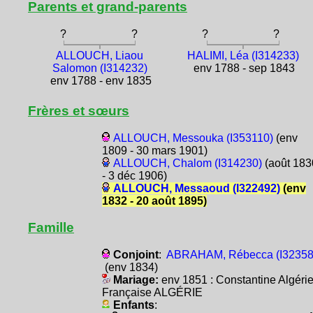
Parents et grand-parents
?
?
?
?
ALLOUCH, Liaou
HALIMI, Léa (I314233)
Salomon (I314232)
env 1788 - sep 1843
env 1788 - env 1835
Frères et sœurs
ALLOUCH, Messouka (I353110)
(env
1809 - 30 mars 1901)
ALLOUCH, Chalom (I314230)
(août 183
- 3 déc 1906)
ALLOUCH, Messaoud (I322492)
(env
1832 - 20 août 1895)
Famille
Conjoint
:
ABRAHAM, Rébecca (I32358
(env 1834)
Mariage:
env 1851 : Constantine Algéri
Française ALGÉRIE
Enfants
: