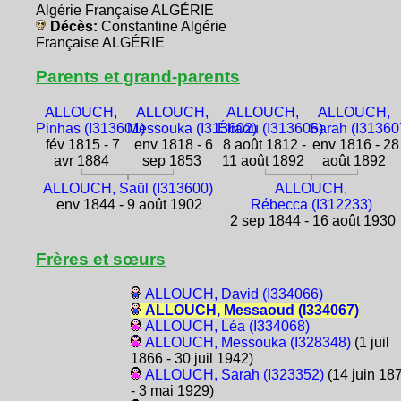
Algérie Française ALGÉRIE
Décès:
Constantine Algérie
Française ALGÉRIE
Parents et grand-parents
ALLOUCH,
ALLOUCH,
ALLOUCH,
ALLOUCH,
Pinhas (I313601)
Messouka (I313602)
Éliaou (I313606)
Sarah (I31360
fév 1815 - 7
env 1818 - 6
8 août 1812 -
env 1816 - 28
avr 1884
sep 1853
11 août 1892
août 1892
ALLOUCH, Saül (I313600)
ALLOUCH,
env 1844 - 9 août 1902
Rébecca (I312233)
2 sep 1844 - 16 août 1930
Frères et sœurs
ALLOUCH, David (I334066)
ALLOUCH, Messaoud (I334067)
ALLOUCH, Léa (I334068)
ALLOUCH, Messouka (I328348)
(1 juil
1866 - 30 juil 1942)
ALLOUCH, Sarah (I323352)
(14 juin 18
- 3 mai 1929)