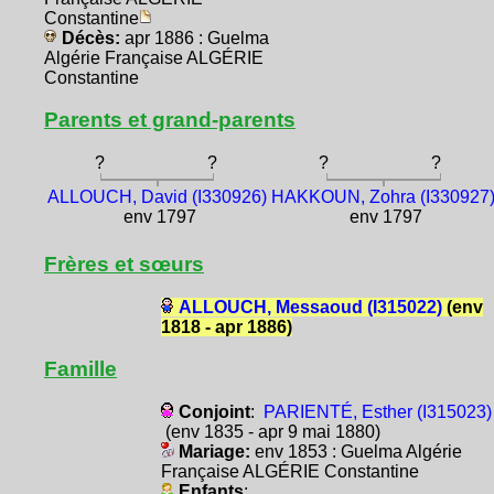
Constantine
Décès:
apr 1886 : Guelma
Algérie Française ALGÉRIE
Constantine
Parents et grand-parents
?
?
?
?
ALLOUCH, David (I330926)
HAKKOUN, Zohra (I330927
env 1797
env 1797
Frères et sœurs
ALLOUCH, Messaoud (I315022)
(env
1818 - apr 1886)
Famille
Conjoint
:
PARIENTÉ, Esther (I315023)
(env 1835 - apr 9 mai 1880)
Mariage:
env 1853 : Guelma Algérie
Française ALGÉRIE Constantine
Enfants
: