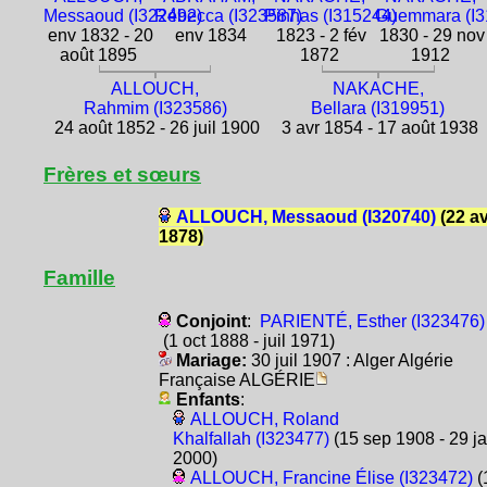
Messaoud (I322492)
Rébecca (I323587)
Pinhas (I315244)
Guemmara (I3
env 1832 - 20
env 1834
1823 - 2 fév
1830 - 29 nov
août 1895
1872
1912
ALLOUCH,
NAKACHE,
Rahmim (I323586)
Bellara (I319951)
24 août 1852 - 26 juil 1900
3 avr 1854 - 17 août 1938
Frères et sœurs
ALLOUCH, Messaoud (I320740)
(22 av
1878)
Famille
Conjoint
:
PARIENTÉ, Esther (I323476)
(1 oct 1888 - juil 1971)
Mariage:
30 juil 1907 : Alger Algérie
Française ALGÉRIE
Enfants
:
ALLOUCH, Roland
Khalfallah (I323477)
(15 sep 1908 - 29 j
2000)
ALLOUCH, Francine Élise (I323472)
(