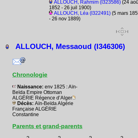
ALLOUCH, Rahmim (I323586)
(24 aoû
1852 - 26 juil 1900)
ALLOUCH, Léa (I322491)
(5 mars 185
- 26 nov 1889)
ALLOUCH, Messaoud (I346306)
Chronologie
Naissance:
env 1825 : Aïn-
Beïda Empire Ottoman
ALGÉRIE Régence d’Alger
Décès:
Aïn-Beïda Algérie
Française ALGÉRIE
Constantine
Parents et grand-parents