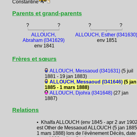
Constantine
Parents et grand-parents
?
?
?
?
ALLOUCH,
ALLOUCH, Esther (I341630
Abraham (I341629)
env 1851
env 1841
Frères et sœurs
ALLOUCH, Messaoud (I341631)
(5 juil
1881 - 19 jan 1883)
ALLOUCH, Messaoud (I341646)
(5 jan
1885 - 1 mars 1888)
ALLOUCH, Djohra (I341648)
(27 jan
1887)
Relations
• Khalfa ALLOUCH (env 1845 - apr 2 avr 1902
est Other de Messaoud ALLOUCH (5 jan 1885
1 mars 1888) lors de l'évènement Décès, date