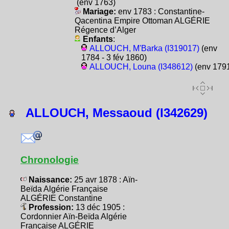
(env 1763)
Mariage:
env 1783 : Constantine-
Qacentina Empire Ottoman ALGÉRIE
Régence d’Alger
Enfants
:
ALLOUCH, M'Barka (I319017)
(env
1784 - 3 fév 1860)
ALLOUCH, Louna (I348612)
(env 179
ALLOUCH, Messaoud (I342629)
Chronologie
Naissance:
25 avr 1878 : Aïn-
Beïda Algérie Française
ALGÉRIE Constantine
Profession:
13 déc 1905 :
Cordonnier Aïn-Beïda Algérie
Française ALGÉRIE