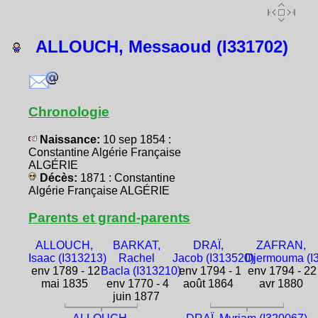
ALLOUCH, Messaoud (I331702)
Chronologie
Naissance:
10 sep 1854 :
Constantine Algérie Française
ALGÉRIE
Décès:
1871 : Constantine
Algérie Française ALGÉRIE
Parents et grand-parents
ALLOUCH,
BARKAT,
DRAÏ,
ZAFRAN,
Isaac (I313213)
Rachel
Jacob (I313520)
Djermouma (I
env 1789 - 12
Bacla (I313210)
env 1794 - 1
env 1794 - 22
mai 1835
env 1770 - 4
août 1864
avr 1880
juin 1877