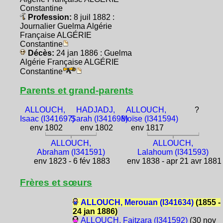
Constantine
Profession:
8 juil 1882 :
Journalier Guelma Algérie
Française ALGÉRIE
Constantine
Décès:
24 jan 1886 : Guelma
Algérie Française ALGÉRIE
Constantine
Parents et grand-parents
ALLOUCH,
HADJADJ,
ALLOUCH,
?
Isaac (I341697)
Sarah (I341698)
Moïse (I341594)
env 1802
env 1802
env 1817
ALLOUCH,
ALLOUCH,
Abraham (I341591)
Lalahoum (I341593)
env 1823 - 6 fév 1883
env 1838 - apr 21 avr 1881
Frères et sœurs
ALLOUCH, Merouan (I341634)
(1855 -
24 jan 1886)
ALLOUCH, Faitzara (I341592)
(30 nov