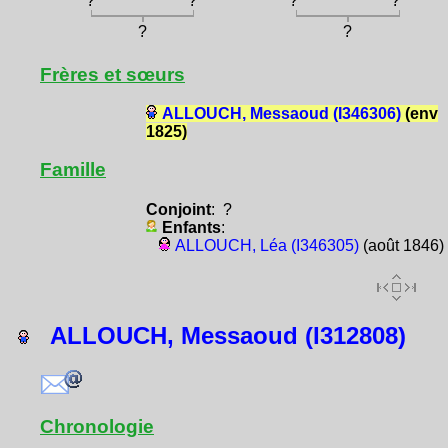
?
?
?
?
?
?
Frères et sœurs
ALLOUCH, Messaoud (I346306)
(env
1825)
Famille
Conjoint
: ?
Enfants
:
ALLOUCH, Léa (I346305)
(août 1846)
ALLOUCH, Messaoud (I312808)
Chronologie