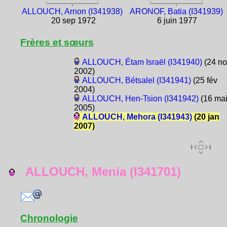
ALLOUCH, Arnon (I341938)
ARONOF, Batia (I341939)
20 sep 1972
6 juin 1977
Frères et sœurs
ALLOUCH, Étam Israël (I341940)
(24 no
2002)
ALLOUCH, Bétsalel (I341941)
(25 fév
2004)
ALLOUCH, Hen-Tsion (I341942)
(16 ma
2005)
ALLOUCH, Mehora (I341943)
(20 jan
2007)
ALLOUCH, Menia (I341701)
Chronologie