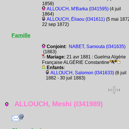
1858)
ALLOUCH, M'Barka (I341595)
(4 juil
1864)
ALLOUCH, Éliaou (I341611)
(5 mai 1872
22 sep 1872)
Famille
Conjoint
:
NABET, Samouta (I341635)
(1863)
Mariage:
21 avr 1881 : Guelma Algérie
Française ALGÉRIE Constantine
Enfants
:
ALLOUCH, Salomon (I341633)
(6 juil
1882 - 30 juil 1883)
ALLOUCH, Meshi (I341989)