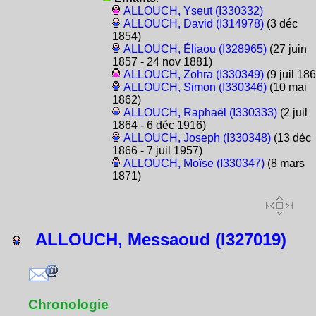
ALLOUCH, Yseut (I330332)
ALLOUCH, David (I314978)
(3 déc
1854)
ALLOUCH, Éliaou (I328965)
(27 juin
1857 - 24 nov 1881)
ALLOUCH, Zohra (I330349)
(9 juil 186
ALLOUCH, Simon (I330346)
(10 mai
1862)
ALLOUCH, Raphaël (I330333)
(2 juil
1864 - 6 déc 1916)
ALLOUCH, Joseph (I330348)
(13 déc
1866 - 7 juil 1957)
ALLOUCH, Moïse (I330347)
(8 mars
1871)
ALLOUCH, Messaoud (I327019)
Chronologie