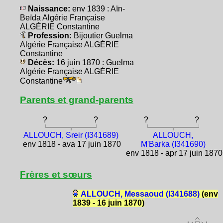
Naissance:
env 1839 : Aïn-
Beïda Algérie Française
ALGÉRIE Constantine
Profession:
Bijoutier Guelma
Algérie Française ALGÉRIE
Constantine
Décès:
16 juin 1870 : Guelma
Algérie Française ALGÉRIE
Constantine
Parents et grand-parents
?
?
?
?
ALLOUCH, Sreir (I341689)
ALLOUCH,
env 1818 - ava 17 juin 1870
M'Barka (I341690)
env 1818 - apr 17 juin 1870
Frères et sœurs
ALLOUCH, Messaoud (I341688)
(env
1839 - 16 juin 1870)