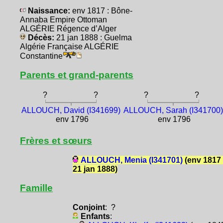
Naissance:
env 1817 : Bône-
Annaba Empire Ottoman
ALGÉRIE Régence d’Alger
Décès:
21 jan 1888 : Guelma
Algérie Française ALGÉRIE
Constantine
Parents et grand-parents
?
?
?
?
ALLOUCH, David (I341699)
ALLOUCH, Sarah (I341700)
env 1796
env 1796
Frères et sœurs
ALLOUCH, Menia (I341701)
(env 1817 
21 jan 1888)
Famille
Conjoint
: ?
Enfants
: