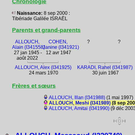
Chronologie
Naissance:
8 sep 2000 :
Tibériade Galilée ISRAËL
Parents et grand-parents
ALLOUCH,
COHEN,
?
?
Alain (I341558)
Janine (I341921)
27 jan 1945 -
12 avr 1947
août 2022
ALLOUCH, Alex (I341925)
KARADI, Rahel (I341987)
24 mars 1970
30 juin 1967
Frères et sœurs
ALLOUCH, Illan (I341988)
(1 mai 1997)
ALLOUCH, Meshi (I341989)
(8 sep 200
ALLOUCH, Amitai (I341990)
(9 déc 200