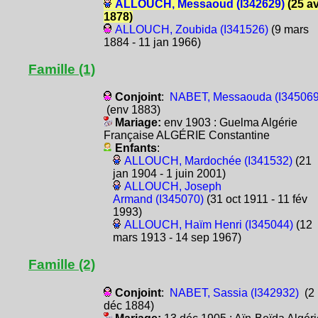
ALLOUCH, Messaoud (I342629)
(25 av
1878)
ALLOUCH, Zoubida (I341526)
(9 mars
1884 - 11 jan 1966)
Famille (1)
Conjoint
:
NABET, Messaouda (I345069
(env 1883)
Mariage:
env 1903 : Guelma Algérie
Française ALGÉRIE Constantine
Enfants
:
ALLOUCH, Mardochée (I341532)
(21
jan 1904 - 1 juin 2001)
ALLOUCH, Joseph
Armand (I345070)
(31 oct 1911 - 11 fév
1993)
ALLOUCH, Haïm Henri (I345044)
(12
mars 1913 - 14 sep 1967)
Famille (2)
Conjoint
:
NABET, Sassia (I342932)
(2
déc 1884)