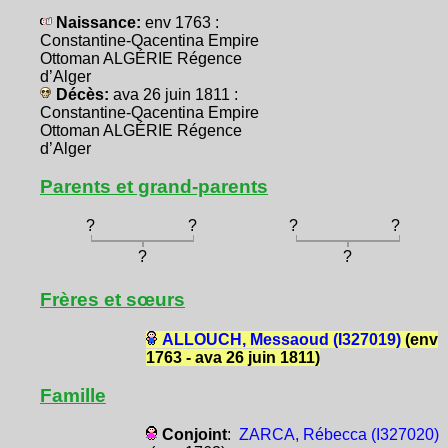
Naissance:
env 1763 :
Constantine-Qacentina Empire
Ottoman ALGÉRIE Régence
d’Alger
Décès:
ava 26 juin 1811 :
Constantine-Qacentina Empire
Ottoman ALGÉRIE Régence
d’Alger
Parents et grand-parents
?
?
?
?
?
?
Frères et sœurs
ALLOUCH, Messaoud (I327019)
(env
1763 - ava 26 juin 1811)
Famille
Conjoint
:
ZARCA, Rébecca (I327020)