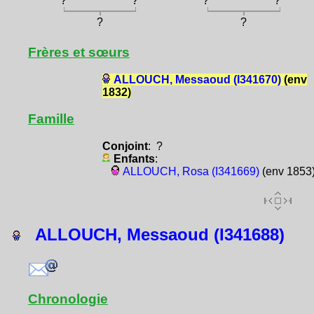
?
?
?
?
?
?
Frères et sœurs
ALLOUCH, Messaoud (I341670)
(env
1832)
Famille
Conjoint
: ?
Enfants
:
ALLOUCH, Rosa (I341669)
(env 1853
ALLOUCH, Messaoud (I341688)
Chronologie