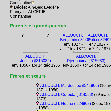
Constantine
Décès:
Aïn-Beïda Algérie
Française ALGÉRIE
Constantine
Parents et grand-parents
?
?
ALLOUCH,
ALLOUCH,
Benjamin (I324958)
Dahlia (I3249
env 1827 -
env 1827 -
apr 7 fév 1877
apr 7 fév 1877
ALLOUCH,
ALLOUCH,
Joseph (I315032)
Djermouma (I315033)
env 1850 - apr 14 déc 1905
env 1850 - apr 14 déc 1905
Frères et sœurs
ALLOUCH, Mardochée (I341906)
(10 av
1871 - 1956)
ALLOUCH, Oureïda (I314568)
(29 mars
1873)
ALLOUCH, Nouna (I324962)
(2 déc 187
- 1958)