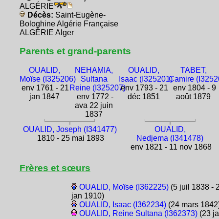
ALGÉRIE
Décès:
Saint-Eugène-
Bologhine Algérie Française
ALGÉRIE Alger
Parents et grand-parents
OUALID,
NEHAMIA,
OUALID,
TABET,
Moïse (I325206)
Sultana
Isaac (I325201)
Camire (I3252
env 1761 - 21
Reine (I325207)
env 1793 - 21
env 1804 - 9
jan 1847
env 1772 -
déc 1851
août 1879
ava 22 juin
1837
OUALID, Joseph (I341477)
OUALID,
1810 - 25 mai 1893
Nedjema (I341478)
env 1821 - 11 nov 1868
Frères et sœurs
OUALID, Moïse (I362225)
(5 juil 1838 - 
jan 1910)
OUALID, Isaac (I362234)
(24 mars 1842
OUALID, Reine Sultana (I362373)
(23 j