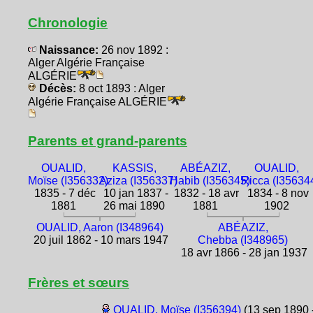
Chronologie
Naissance:
26 nov 1892 :
Alger Algérie Française
ALGÉRIE
Décès:
8 oct 1893 : Alger
Algérie Française ALGÉRIE
Parents et grand-parents
OUALID,
KASSIS,
ABÉAZIZ,
OUALID,
Moïse (I356332)
Aziza (I356337)
Habib (I356345)
Ricca (I35634
1835 - 7 déc
10 jan 1837 -
1832 - 18 avr
1834 - 8 nov
1881
26 mai 1890
1881
1902
OUALID, Aaron (I348964)
ABÉAZIZ,
20 juil 1862 - 10 mars 1947
Chebba (I348965)
18 avr 1866 - 28 jan 1937
Frères et sœurs
OUALID, Moïse (I356394)
(13 sep 1890 