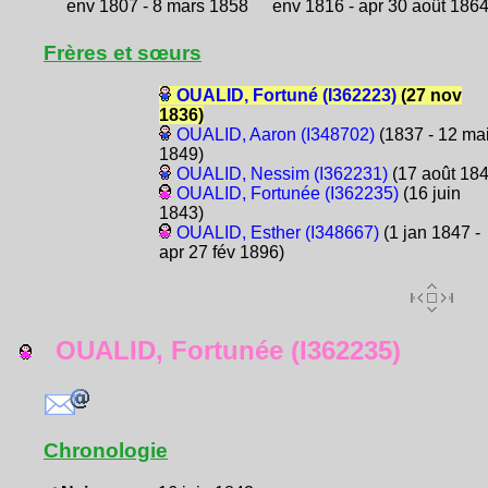
env 1807 - 8 mars 1858
env 1816 - apr 30 août 186
Frères et sœurs
OUALID, Fortuné (I362223)
(27 nov
1836)
OUALID, Aaron (I348702)
(1837 - 12 ma
1849)
OUALID, Nessim (I362231)
(17 août 184
OUALID, Fortunée (I362235)
(16 juin
1843)
OUALID, Esther (I348667)
(1 jan 1847 -
apr 27 fév 1896)
OUALID, Fortunée (I362235)
Chronologie