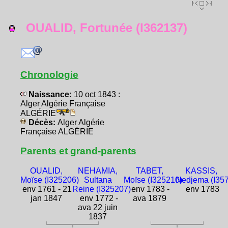
OUALID, Fortunée (I362137)
Chronologie
Naissance:
10 oct 1843 :
Alger Algérie Française
ALGÉRIE
Décès:
Alger Algérie
Française ALGÉRIE
Parents et grand-parents
OUALID,
NEHAMIA,
TABET,
KASSIS,
Moïse (I325206)
Sultana
Moïse (I325210)
Nedjema (I35
env 1761 - 21
Reine (I325207)
env 1783 -
env 1783
jan 1847
env 1772 -
ava 1879
ava 22 juin
1837