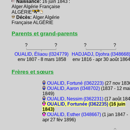
Naissance:
16 juin 1843 :
Alger Algérie Française
ALGÉRIE
Décès:
Alger Algérie
Française ALGÉRIE
Parents et grand-parents
?
?
?
?
OUALID, Éliaou (I324779)
HADJADJ, Djohra (I348668
env 1807 - 8 mars 1858
env 1816 - apr 30 août 186
Frères et sœurs
OUALID, Fortuné (I362223)
(27 nov 183
OUALID, Aaron (I348702)
(1837 - 12 ma
1849)
OUALID, Nessim (I362231)
(17 août 184
OUALID, Fortunée (I362235)
(16 juin
1843)
OUALID, Esther (I348667)
(1 jan 1847 -
apr 27 fév 1896)