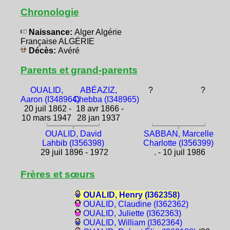
Chronologie
Naissance:
Alger Algérie
Française ALGÉRIE
Décès:
Avéré
Parents et grand-parents
OUALID,
ABÉAZIZ,
?
?
Aaron (I348964)
Chebba (I348965)
20 juil 1862 -
18 avr 1866 -
10 mars 1947
28 jan 1937
OUALID, David
SABBAN, Marcelle
Lahbib (I356398)
Charlotte (I356399)
29 juil 1896 - 1972
. - 10 juil 1986
Frères et sœurs
OUALID, Henry (I362358)
OUALID, Claudine (I362362)
OUALID, Juliette (I362363)
OUALID, William (I362364)