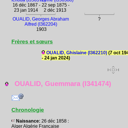
16 déc 1867 -
22 sep 1875 -
23 jan 1914
2 déc 1913
OUALID, Georges Abraham
?
Alfred (I362204)
1903
Frères et sœurs
OUALID, Ghislaine (I362210)
(7 oct 19
- 24 jan 2024)
OUALID, Guemmara (I341474)
Chronologie
Naissance:
26 déc 1858 :
Alger Algérie Française