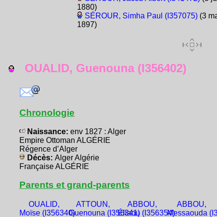
1880)
SÉROUR, Simha Paul (I357075)
(3 ma
1897)
OUALID, Guenouna (I356402)
Chronologie
Naissance:
env 1827 : Alger
Empire Ottoman ALGÉRIE
Régence d’Alger
Décès:
Alger Algérie
Française ALGÉRIE
Parents et grand-parents
OUALID,
ATTOUN,
ABBOU,
ABBOU,
Moïse (I356340)
Guenouna (I356341)
Éliaou (I356354)
Messaouda (I