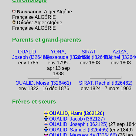
Naissance:
Alger Algérie
Française ALGÉRIE
Décès:
Alger Algérie
Française ALGÉRIE
Parents et grand-parents
OUALID,
YONA,
SIRAT,
AZIZA,
Joseph (I326460)
Messaouda (I326459)
Samuel (I326463)
Rachel (I3264
env 1785
env 1795 -
env 1803
env 1803
apr 13 sep
1838
OUALID, Moïse (I326461)
SIRAT, Rachel (I326462)
env 1822 - 16 déc 1876
env 1824 - 7 mars 1903
Frères et sœurs
OUALID, Haïm (I362126)
OUALID, Jacob (I362127)
OUALID, Joseph (I362125)
(27 sep 1844
OUALID, Samuel (I326465)
(env 1849)
OUALID, Messaouda (I326466)
(26 jan