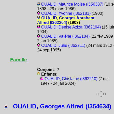
OUALID, Maurice Moïse (I356387)
(10 s
1898 - 29 mars 1986)
OUALID, Yvonne (I362183)
(1900)
OUALID, Georges Abraham
Alfred (I362204)
(1903)
OUALID, Denise Aziza (I362194)
(15 jui
1904)
OUALID, Valérie (I362184)
(22 fév 1909 
2 jan 1985)
OUALID, Julie (I362211)
(24 mars 1912 
24 sep 1995)
Famille
Conjoint
: ?
Enfants
:
OUALID, Ghislaine (I362210)
(7 oct
1947 - 24 jan 2024)
OUALID, Georges Alfred (I354634)