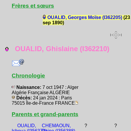
Frères et sœurs
OUALID, Georges Moïse (I362205)
(23
sep 1890)
OUALID, Ghislaine (I362210)
Chronologie
Naissance:
7 oct 1947 : Alger
Algérie Française ALGÉRIE
Décès:
24 jan 2024 : Paris
75015 Île-de-France FRANCE
Parents et grand-parents
OUALID,
CHEMAOUN,
?
?
Ichoua (I356372)
Reine (I356388)