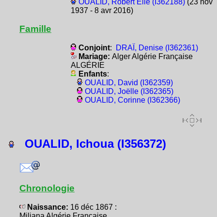
OUALID, Robert Élie (I362188)
(23 nov
1937 - 8 avr 2016)
Famille
Conjoint
:
DRAÏ, Denise (I362361)
Mariage:
Alger Algérie Française
ALGÉRIE
Enfants
:
OUALID, David (I362359)
OUALID, Joëlle (I362365)
OUALID, Corinne (I362366)
OUALID, Ichoua (I356372)
Chronologie
Naissance:
16 déc 1867 :
Miliana Algérie Française