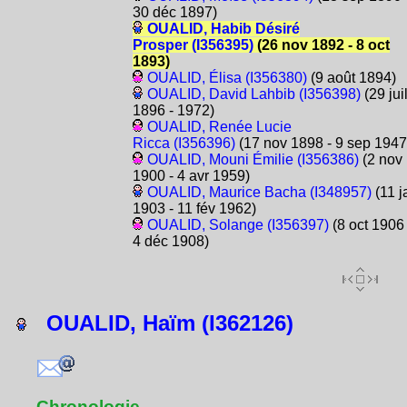
30 déc 1897)
OUALID, Habib Désiré
Prosper (I356395)
(26 nov 1892 - 8 oct
1893)
OUALID, Élisa (I356380)
(9 août 1894)
OUALID, David Lahbib (I356398)
(29 jui
1896 - 1972)
OUALID, Renée Lucie
Ricca (I356396)
(17 nov 1898 - 9 sep 1947
OUALID, Mouni Émilie (I356386)
(2 nov
1900 - 4 avr 1959)
OUALID, Maurice Bacha (I348957)
(11 j
1903 - 11 fév 1962)
OUALID, Solange (I356397)
(8 oct 1906 
4 déc 1908)
OUALID, Haïm (I362126)
Chronologie