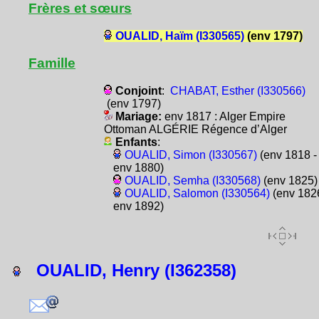
Frères et sœurs
OUALID, Haïm (I330565)
(env 1797)
Famille
Conjoint
:
CHABAT, Esther (I330566)
(env 1797)
Mariage:
env 1817 : Alger Empire
Ottoman ALGÉRIE Régence d’Alger
Enfants
:
OUALID, Simon (I330567)
(env 1818 -
env 1880)
OUALID, Semha (I330568)
(env 1825)
OUALID, Salomon (I330564)
(env 1826
env 1892)
OUALID, Henry (I362358)