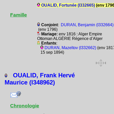
OUALID, Fortunée (I332665)
(env 1796
Famille
Conjoint
:
DURAN, Benjamin (I332664)
(env 1796)
Mariage:
env 1816 : Alger Empire
Ottoman ALGÉRIE Régence d’Alger
Enfants
:
DURAN, Mazeltov (I332662)
(env 1817
15 sep 1894)
OUALID, Frank Hervé
Maurice (I348962)
Chronologie