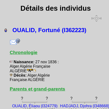
Détails des individus
OUALID, Fortuné (I362223)
Chronologie
Naissance:
27 nov 1836 :
Alger Algérie Française
ALGÉRIE
Décès:
Alger Algérie
Française ALGÉRIE
Parents et grand-parents
?
?
?
?
OUALID, Éliaou (I324779)
HADJADJ, Djohra (I348668