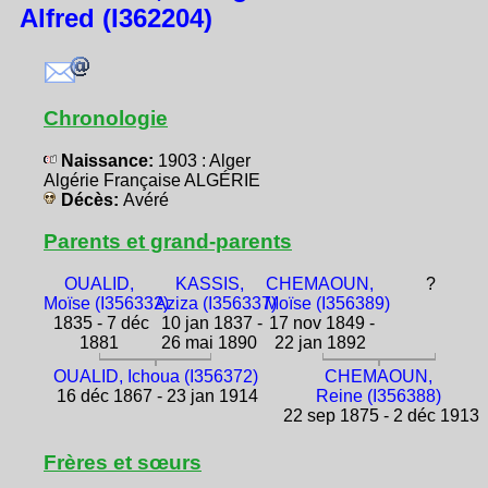
Alfred (I362204)
Chronologie
Naissance:
1903 : Alger
Algérie Française ALGÉRIE
Décès:
Avéré
Parents et grand-parents
OUALID,
KASSIS,
CHEMAOUN,
?
Moïse (I356332)
Aziza (I356337)
Moïse (I356389)
1835 - 7 déc
10 jan 1837 -
17 nov 1849 -
1881
26 mai 1890
22 jan 1892
OUALID, Ichoua (I356372)
CHEMAOUN,
16 déc 1867 - 23 jan 1914
Reine (I356388)
22 sep 1875 - 2 déc 1913
Frères et sœurs