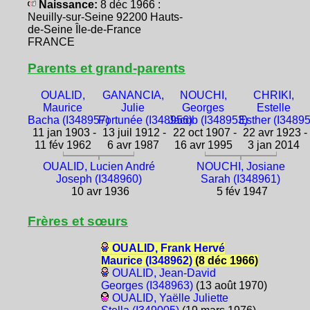
Naissance:
8 déc 1966 :
Neuilly-sur-Seine 92200 Hauts-
de-Seine Île-de-France
FRANCE
Parents et grand-parents
OUALID,
GANANCIA,
NOUCHI,
CHRIKI,
Maurice
Julie
Georges
Estelle
Bacha (I348957)
Fortunée (I348956)
Jacob (I348953)
Esther (I3489
11 jan 1903 -
13 juil 1912 -
22 oct 1907 -
22 avr 1923 -
11 fév 1962
6 avr 1987
16 avr 1995
3 jan 2014
OUALID, Lucien André
NOUCHI, Josiane
Joseph (I348960)
Sarah (I348961)
10 avr 1936
5 fév 1947
Frères et sœurs
OUALID, Frank Hervé
Maurice (I348962)
(8 déc 1966)
OUALID, Jean-David
Georges (I348963)
(13 août 1970)
OUALID, Yaëlle Juliette