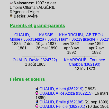
Naissance:
1907 : Alger
Empire Ottoman ALGÉRIE
Régence d’Alger
Décès:
Avéré
Parents et grand-parents
OUALID,
KASSIS,
KHARROUBI,
ABITBOUL,
Moïse (I356332)
Aziza (I356337)
Haïm (I362191)
Rachel (I3621
1835 - 7 déc
10 jan 1837 -
env 1852 -
env 1852 -
1881
26 mai 1890
apr 8 avr
apr 7 avr
1892
1892
OUALID, David (I324722)
KHARROUBI, Fortunée
1 août 1865
Chabba (I362190)
13 fév 1873
Frères et sœurs
OUALID, Albert (I362219)
(1893)
OUALID, Alice Aziza (I362215)
(16 mars
1895)
OUALID, Émile (I362196)
(21 sep 1899)
OUALID, Félicie (I362201)
(10 déc 1901