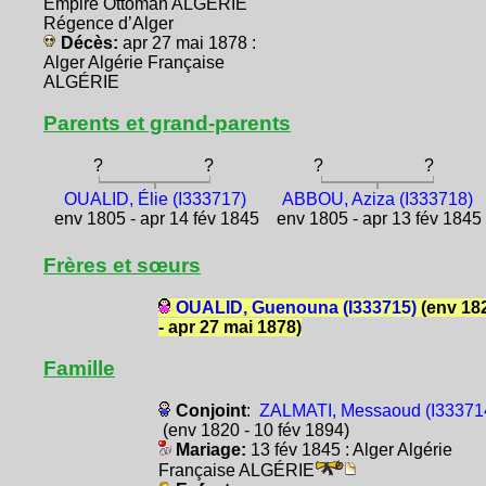
Empire Ottoman ALGÉRIE
Régence d’Alger
Décès:
apr 27 mai 1878 :
Alger Algérie Française
ALGÉRIE
Parents et grand-parents
?
?
?
?
OUALID, Élie (I333717)
ABBOU, Aziza (I333718)
env 1805 - apr 14 fév 1845
env 1805 - apr 13 fév 1845
Frères et sœurs
OUALID, Guenouna (I333715)
(env 18
- apr 27 mai 1878)
Famille
Conjoint
:
ZALMATI, Messaoud (I33371
(env 1820 - 10 fév 1894)
Mariage:
13 fév 1845 : Alger Algérie
Française ALGÉRIE