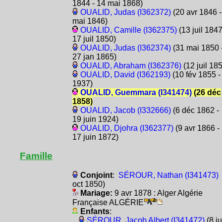
1844 - 14 mai 1868)
OUALID, Judas (I362372)
(20 avr 1846 -
mai 1846)
OUALID, Camille (I362375)
(13 juil 1847
17 juil 1850)
OUALID, Judas (I362374)
(31 mai 1850 
27 jan 1865)
OUALID, Abraham (I362376)
(12 juil 18
OUALID, David (I362193)
(10 fév 1855 -
1937)
OUALID, Guemmara (I341474)
(26 déc
1858)
OUALID, Jacob (I332666)
(6 déc 1862 -
19 juin 1924)
OUALID, Djohra (I362377)
(9 avr 1866 -
17 juin 1872)
Famille
Conjoint
:
SÉROUR, Nathan (I341473)
oct 1850)
Mariage:
9 avr 1878 : Alger Algérie
Française ALGÉRIE
Enfants
:
SÉROUR, Jacob Albert (I341472)
(8 ju