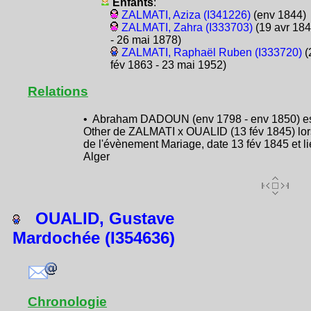
Enfants
:
ZALMATI, Aziza (I341226)
(env 1844)
ZALMATI, Zahra (I333703)
(19 avr 18
- 26 mai 1878)
ZALMATI, Raphaël Ruben (I333720)
(
fév 1863 - 23 mai 1952)
Relations
• Abraham DADOUN (env 1798 - env 1850) e
Other de ZALMATI x OUALID (13 fév 1845) lor
de l'évènement Mariage, date 13 fév 1845 et l
Alger
OUALID, Gustave
Mardochée (I354636)
Chronologie