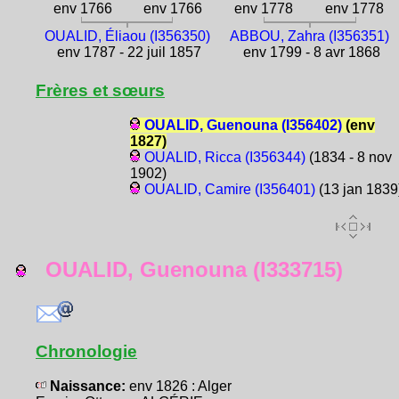
env 1766
env 1766
env 1778
env 1778
OUALID, Éliaou (I356350)
ABBOU, Zahra (I356351)
env 1787 - 22 juil 1857
env 1799 - 8 avr 1868
Frères et sœurs
OUALID, Guenouna (I356402)
(env
1827)
OUALID, Ricca (I356344)
(1834 - 8 nov
1902)
OUALID, Camire (I356401)
(13 jan 1839
OUALID, Guenouna (I333715)
Chronologie
Naissance:
env 1826 : Alger