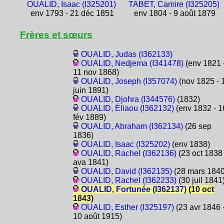
OUALID, Isaac (I325201)
TABET, Camire (I325205)
env 1793 - 21 déc 1851
env 1804 - 9 août 1879
Frères et sœurs
OUALID, Judas (I362133)
OUALID, Nedjema (I341478)
(env 1821 
11 nov 1868)
OUALID, Joseph (I357074)
(nov 1825 - 
juin 1891)
OUALID, Djohra (I344576)
(1832)
OUALID, Éliaou (I362132)
(env 1832 - 1
fév 1889)
OUALID, Abraham (I362134)
(26 sep
1836)
OUALID, Isaac (I325202)
(env 1838)
OUALID, Rachel (I362136)
(23 oct 1838 
ava 1841)
OUALID, David (I362135)
(28 mars 1840
OUALID, Rachel (I362233)
(30 juil 1841
OUALID, Fortunée (I362137)
(10 oct
1843)
OUALID, Esther (I325197)
(23 avr 1846 
10 août 1915)