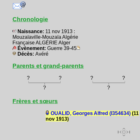
Chronologie
Naissance:
11 nov 1913 :
Mouzaïaville-Mouzaïa Algérie
Française ALGÉRIE Alger
Évènement:
Guerre 39-45
Décès:
Avéré
Parents et grand-parents
?
?
?
?
?
?
Frères et sœurs
OUALID, Georges Alfred (I354634)
(11
nov 1913)