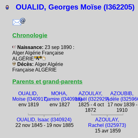
OUALID, Georges Moïse (I362205)
Chronologie
Naissance:
23 sep 1890 :
Alger Algérie Française
ALGÉRIE
Décès:
Alger Algérie
Française ALGÉRIE
Parents et grand-parents
OUALID,
MOHA,
AZOULAY,
AZOUBIB,
Moïse (I340917)
Camire (I340918)
Israël (I322929)
Adèle (I32596
env 1819
env 1827
1825 - 4 oct
17 nov 1839 -
1872
1910
OUALID, Isaac (I340924)
AZOULAY,
22 nov 1845 - 19 nov 1885
Rachel (I325973)
15 avr 1859