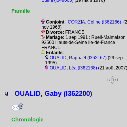
Stella (I349005)
(19 mars 1976)
Famille
Conjoint
:
CORZIA, Céline (I362166)
(2
nov 1968)
Divorce:
FRANCE
Mariage:
1 sep 1991 : Rueil-Malmaison
92500 Hauts-de-Seine Île-de-France
FRANCE
Enfants
:
OUALID, Raphaël (I362167)
(29 sep
1995)
OUALID, Léa (I362168)
(21 août 2007
OUALID, Gaby (I362200)
Chronologie