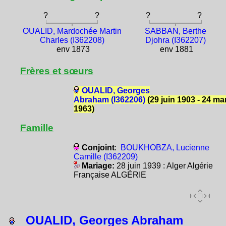
?
?
?
?
OUALID, Mardochée Martin
SABBAN, Berthe
Charles (I362208)
Djohra (I362207)
env 1873
env 1881
Frères et sœurs
OUALID, Georges
Abraham (I362206)
(29 juin 1903 - 24 ma
1963)
Famille
Conjoint
:
BOUKHOBZA, Lucienne
Camille (I362209)
Mariage:
28 juin 1939 : Alger Algérie
Française ALGÉRIE
OUALID, Georges Abraham