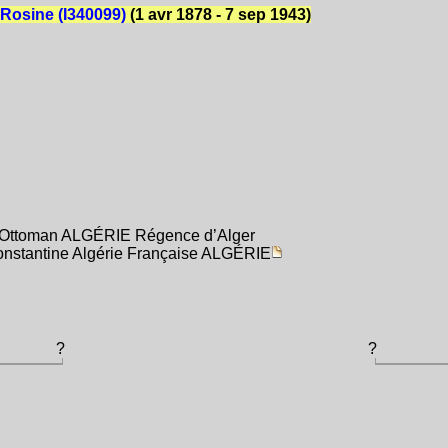
Rosine (I340099)
(1 avr 1878 - 7 sep 1943)
e Ottoman ALGÉRIE Régence d’Alger
onstantine Algérie Française ALGÉRIE
?
?