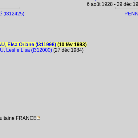
6 août 1928 - 29 déc 1
é (I312425)
PENNE
, Elsa Oriane (I311998)
(10 fév 1983)
, Leslie Lisa (I312000)
(27 déc 1984)
quitaine FRANCE