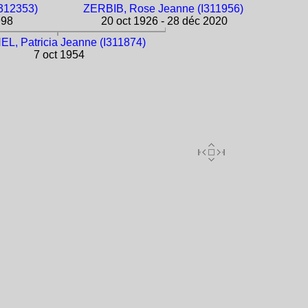
312353)
ZERBIB, Rose Jeanne (I311956)
998
20 oct 1926 - 28 déc 2020
L, Patricia Jeanne (I311874)
7 oct 1954