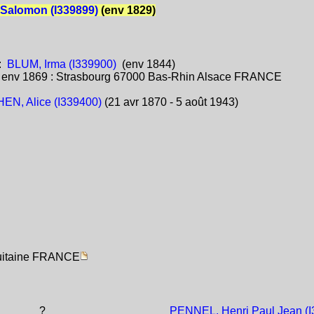
Salomon (I339899)
(env 1829)
:
BLUM, Irma (I339900)
(env 1844)
:
env 1869 : Strasbourg 67000 Bas-Rhin Alsace FRANCE
EN, Alice (I339400)
(21 avr 1870 - 5 août 1943)
quitaine FRANCE
?
PENNEL, Henri Paul Jean (I