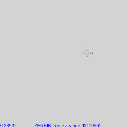
312353)
ZERBIB, Rose Jeanne (I311956)