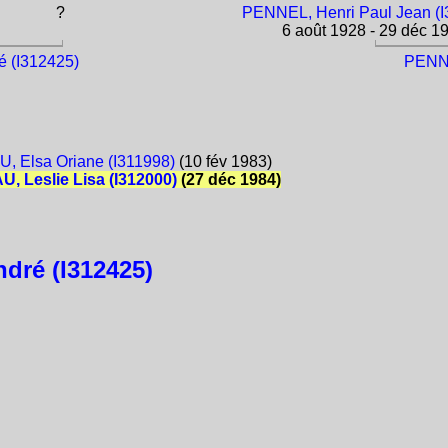
?
PENNEL, Henri Paul Jean (I
6 août 1928 - 29 déc 1
é (I312425)
PENNE
, Elsa Oriane (I311998)
(10 fév 1983)
, Leslie Lisa (I312000)
(27 déc 1984)
dré (I312425)