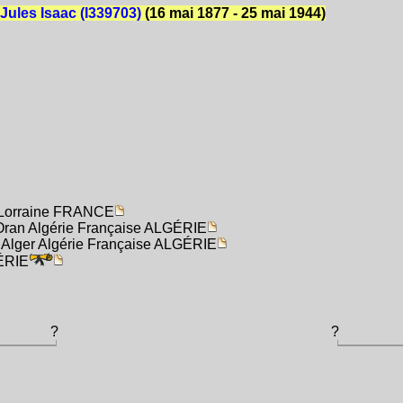
ules Isaac (I339703)
(16 mai 1877 - 25 mai 1944)
e Lorraine FRANCE
 Oran Algérie Française ALGÉRIE
l Alger Algérie Française ALGÉRIE
GÉRIE
?
?