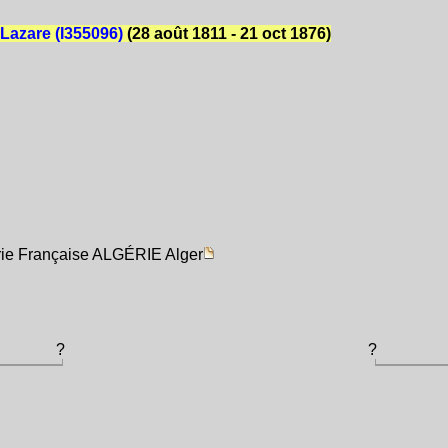
azare (I355096)
(28 août 1811 - 21 oct 1876)
rie Française ALGÉRIE Alger
?
?