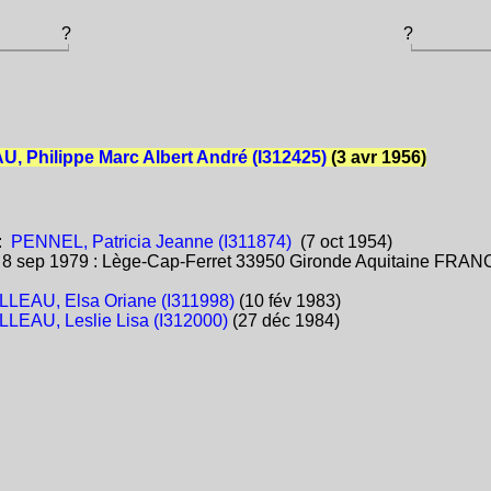
?
?
, Philippe Marc Albert André (I312425)
(3 avr 1956)
:
PENNEL, Patricia Jeanne (I311874)
(7 oct 1954)
:
8 sep 1979 : Lège-Cap-Ferret 33950 Gironde Aquitaine FRA
LLEAU, Elsa Oriane (I311998)
(10 fév 1983)
LLEAU, Leslie Lisa (I312000)
(27 déc 1984)