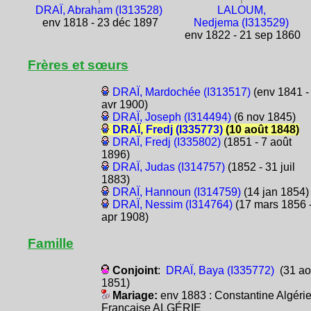
DRAÏ, Abraham (I313528)
LALOUM,
env 1818 - 23 déc 1897
Nedjema (I313529)
env 1822 - 21 sep 1860
Frères et sœurs
DRAÏ, Mardochée (I313517)
(env 1841 -
avr 1900)
DRAÏ, Joseph (I314494)
(6 nov 1845)
DRAÏ, Fredj (I335773)
(10 août 1848)
DRAÏ, Fredj (I335802)
(1851 - 7 août
1896)
DRAÏ, Judas (I314757)
(1852 - 31 juil
1883)
DRAÏ, Hannoun (I314759)
(14 jan 1854)
DRAÏ, Nessim (I314764)
(17 mars 1856 
apr 1908)
Famille
Conjoint
:
DRAÏ, Baya (I335772)
(31 ao
1851)
Mariage:
env 1883 : Constantine Algéri
Française ALGÉRIE