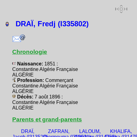
DRAÏ, Fredj (I335802)
Chronologie
Naissance:
1851 :
Constantine Algérie Française
ALGÉRIE
Profession:
Commerçant
Constantine Algérie Française
ALGÉRIE
Décès:
7 août 1896 :
Constantine Algérie Française
ALGÉRIE
Parents et grand-parents
DRAÏ,
ZAFRAN,
LALOUM,
KHALIFA,
Jacob (I313520)
Djermouma (I313521)
Abraham (I314755)
Djohra (I3147