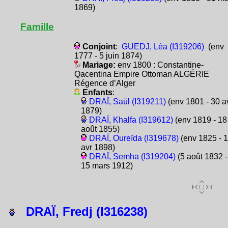
1869)
Famille
Conjoint
:
GUEDJ, Léa (I319206)
(env
1777 - 5 juin 1874)
Mariage:
env 1800 : Constantine-
Qacentina Empire Ottoman ALGÉRIE
Régence d’Alger
Enfants
:
DRAÏ, Saül (I319211)
(env 1801 - 30 a
1879)
DRAÏ, Khalfa (I319612)
(env 1819 - 18
août 1855)
DRAÏ, Oureïda (I319678)
(env 1825 - 
avr 1898)
DRAÏ, Semha (I319204)
(5 août 1832 -
15 mars 1912)
DRAÏ, Fredj (I316238)