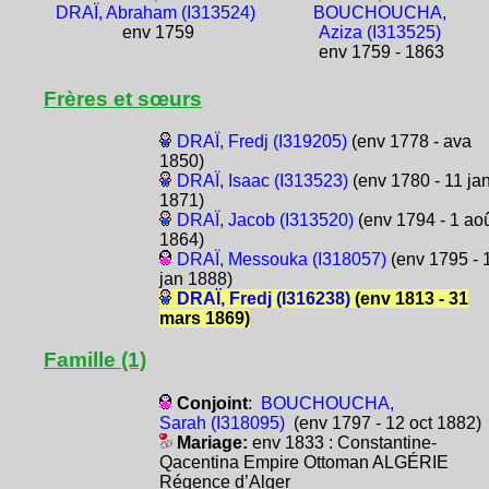
DRAÏ, Abraham (I313524)
BOUCHOUCHA,
env 1759
Aziza (I313525)
env 1759 - 1863
Frères et sœurs
DRAÏ, Fredj (I319205)
(env 1778 - ava
1850)
DRAÏ, Isaac (I313523)
(env 1780 - 11 ja
1871)
DRAÏ, Jacob (I313520)
(env 1794 - 1 ao
1864)
DRAÏ, Messouka (I318057)
(env 1795 - 
jan 1888)
DRAÏ, Fredj (I316238)
(env 1813 - 31
mars 1869)
Famille (1)
Conjoint
:
BOUCHOUCHA,
Sarah (I318095)
(env 1797 - 12 oct 1882)
Mariage:
env 1833 : Constantine-
Qacentina Empire Ottoman ALGÉRIE
Régence d’Alger