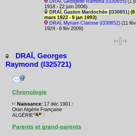
DRAÏ, Georgette Ramona (I330655)
(1 j
1918 - 22 juin 2006)
DRAÏ, Gaston Mardochée (I330651)
(8
mars 1922 - 9 jan 1993)
DRAÏ, Myriam Clarisse (I330652)
(11 fév
1924 - 6 fév 2009)
DRAÏ, Georges
Raymond (I325721)
Chronologie
Naissance:
17 déc 1901 :
Oran Algérie Française
ALGÉRIE
Parents et grand-parents