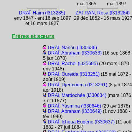
mai 1865
mai 1897
DRAÏ, Haïm (I313285)
ZAFRAN, Rosa (I313284)
env 1847 - ent 16 sep 1897
29 déc 1852 - 16 mars 192
et 16 mars 1927
Frères et sœurs
DRAÏ, Nanou (I330636)
DRAÏ, Abraham (I330633)
(16 sep 1868 
5 jan 1870)
DRAÏ, Rachel (I325685)
(20 mars 1870 -
env 1948)
DRAÏ, Oureïda (I313251)
(15 mai 1872 -
août 1909)
DRAÏ, Djermouma (I313261)
(8 jan 1874
apr 1918)
DRAÏ, Mardochée (I330634)
(mars 1876 
7 oct 1877)
DRAÏ, Yasmina (I330646)
(29 avr 1878)
DRAÏ, Abraham (I330649)
(1 nov 1880 -
fév 1940)
DRAÏ, Ichoua Eugène (I330637)
(11 aoû
1882 - 27 juil 1884)