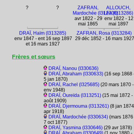
?
?
ZAFRAN,
ALLOUCH,
Mardochée (I312706)
Léa (I313286)
avr 1822 - 29
env 1822 - 12
mai 1865
mai 1897
DRAÏ, Haïm (I313285)
ZAFRAN, Rosa (I313284)
env 1847 - ent 16 sep 1897
29 déc 1852 - 16 mars 192
et 16 mars 1927
Frères et sœurs
DRAÏ, Nanou (I330636)
DRAÏ, Abraham (I330633)
(16 sep 1868 
5 jan 1870)
DRAÏ, Rachel (I325685)
(20 mars 1870 -
env 1948)
DRAÏ, Oureïda (I313251)
(15 mai 1872 -
août 1909)
DRAÏ, Djermouma (I313261)
(8 jan 1874
apr 1918)
DRAÏ, Mardochée (I330634)
(mars 1876 
7 oct 1877)
DRAÏ, Yasmina (I330646)
(29 avr 1878)
DRAÏ, Abraham (I330649)
(1 nov 1880 -