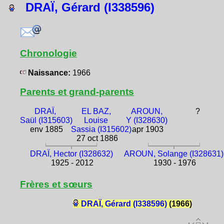
DRAÏ, Gérard (I338596)
Chronologie
Naissance:
1966
Parents et grand-parents
DRAÏ,
EL BAZ,
AROUN,
?
Saül (I315603)
Louise
Y (I328630)
env 1885
Sassia (I315602)
apr 1903
27 oct 1886
DRAÏ, Hector (I328632)
AROUN, Solange (I328631)
1925 - 2012
1930 - 1976
Frères et sœurs
DRAÏ, Gérard (I338596)
(1966)