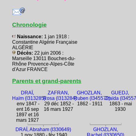
Chronologie
Naissance:
1 jan 1918 :
Constantine Algérie Française
ALGÉRIE
Décès:
22 juin 2006 :
Marseille 13011 Bouches-du-
Rhône Provence-Alpes-Côte
d'Azur FRANCE
Parents et grand-parents
DRAÏ,
ZAFRAN,
GHOZLAN,
GUEDJ,
Haïm (I313285)
Rosa (I313284)
Ruben (I345572)
Zraïda (I3455
env 1847 -
29 déc 1852 -
1862 - 1911
1863 - mai
ent 16 sep
16 mars 1927
1930
1897 et 16
mars 1927
DRAÏ, Abraham (I330649)
GHOZLAN,
1 nov 1880 - fév 1940
Rachel (I330650)