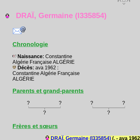
DRAÏ, Germaine (I335854)
Chronologie
Naissance:
Constantine
Algérie Française ALGÉRIE
Décès:
ava 1962 :
Constantine Algérie Française
ALGÉRIE
Parents et grand-parents
?
?
?
?
?
?
Frères et sœurs
DRAÏ, Germaine (I335854)
(. - ava 1962