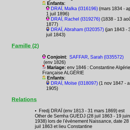
Enfants
:
DRAÏ, Malka (I316196)
(mars 1834 - a
1 juil 1896)
DRAÏ, Rachel (I319276)
(1838 - 13 ao
1877)
DRAÏ, Abraham (I320357)
(jan 1843 - 
juil 1843)
Famille (2)
Conjoint
:
SAFFAR, Sarah (I335572)
(env 1826)
Mariage:
env 1846 : Constantine Algéri
Française ALGÉRIE
Enfants
:
DRAÏ, Moïse (I318097)
(1 nov 1847 - a
1905)
Relations
• Fredj DRAÏ (env 1813 - 31 mars 1869) est
Other de Semha GUEDJ (28 juil 1863 - 19 juin
1938) lors de l'évènement Naissance, date 28
juil 1863 et lieu Constantine