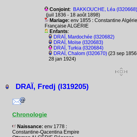
Conjoint
:
BAKKOUCHE, Léa (I320668
(juil 1836 - 18 août 1898)
Mariage:
env 1855 : Constantine Algéri
Française ALGÉRIE
Enfants
:
DRAÏ, Mardochée (I320682)
DRAÏ, Moïse (I320683)
DRAÏ, Turkia (I320684)
DRAÏ, Chalom (I320670)
(23 sep 1856 
28 jan 1924)
DRAÏ, Fredj (I319205)
Chronologie
Naissance:
env 1778 :
Constantine-Qacentina Empire