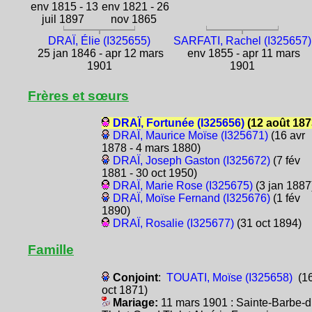
env 1815 - 13
env 1821 - 26
juil 1897
nov 1865
DRAÏ, Élie (I325655)
SARFATI, Rachel (I325657)
25 jan 1846 - apr 12 mars
env 1855 - apr 11 mars
1901
1901
Frères et sœurs
DRAÏ, Fortunée (I325656)
(12 août 187
DRAÏ, Maurice Moïse (I325671)
(16 avr
1878 - 4 mars 1880)
DRAÏ, Joseph Gaston (I325672)
(7 fév
1881 - 30 oct 1950)
DRAÏ, Marie Rose (I325675)
(3 jan 1887
DRAÏ, Moïse Fernand (I325676)
(1 fév
1890)
DRAÏ, Rosalie (I325677)
(31 oct 1894)
Famille
Conjoint
:
TOUATI, Moïse (I325658)
(1
oct 1871)
Mariage:
11 mars 1901 : Sainte-Barbe-d