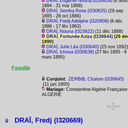
DRAÏ, Eugénie Nouna (I330639)
(6 août
1884 - 31 mai 1888)
DRAÏ, Semha Rose (I330635)
(29 sep
1885 - 28 oct 1886)
DRAÏ, Fredj Adolphe (I320908)
(6 déc
1886 - 17 fév 1963)
DRAÏ, Nouna (I323622)
(11 déc 1888)
DRAÏ, Fortunée Aziza (I330644)
(29 dé
1890)
DRAÏ, Julie Léa (I330640)
(25 nov 1892)
DRAÏ, Ichoua (I330638)
(27 fév 1895 - 9
mars 1895)
Famille
Conjoint
:
ZERBIB, Chalom (I330645)
(11 jan 1900)
Mariage:
Constantine Algérie Française
ALGÉRIE
DRAÏ, Fredj (I320669)