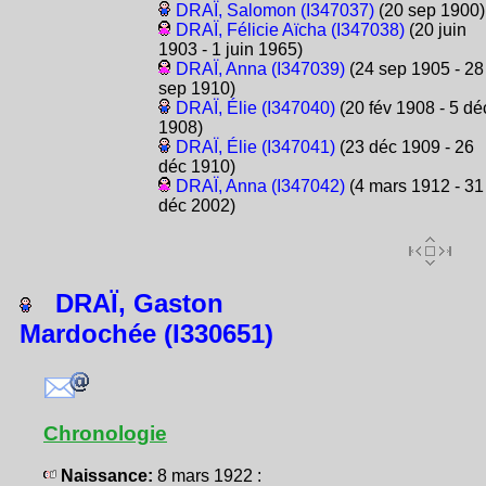
DRAÏ, Salomon (I347037)
(20 sep 1900)
DRAÏ, Félicie Aïcha (I347038)
(20 juin
1903 - 1 juin 1965)
DRAÏ, Anna (I347039)
(24 sep 1905 - 28
sep 1910)
DRAÏ, Élie (I347040)
(20 fév 1908 - 5 dé
1908)
DRAÏ, Élie (I347041)
(23 déc 1909 - 26
déc 1910)
DRAÏ, Anna (I347042)
(4 mars 1912 - 31
déc 2002)
DRAÏ, Gaston
Mardochée (I330651)
Chronologie
Naissance:
8 mars 1922 :