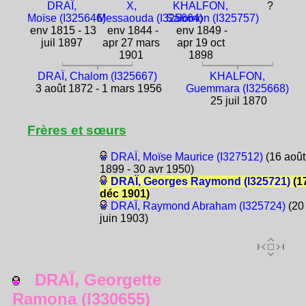
DRAÏ,
X,
KHALFON,
?
Moïse (I325646)
Messaouda (I325664)
Salomon (I325757)
env 1815 - 13
env 1844 -
env 1849 -
juil 1897
apr 27 mars
apr 19 oct
1901
1898
DRAÏ, Chalom (I325667)
KHALFON,
3 août 1872 - 1 mars 1956
Guemmara (I325668)
25 juil 1870
Frères et sœurs
DRAÏ, Moïse Maurice (I327512)
(16 août
1899 - 30 avr 1950)
DRAÏ, Georges Raymond (I325721)
(1
déc 1901)
DRAÏ, Raymond Abraham (I325724)
(20
juin 1903)
DRAÏ, Georgette
Ramona (I330655)