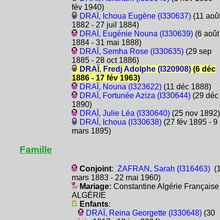
fév 1940)
DRAÏ, Ichoua Eugène (I330637)
(11 aoû
1882 - 27 juil 1884)
DRAÏ, Eugénie Nouna (I330639)
(6 août
1884 - 31 mai 1888)
DRAÏ, Semha Rose (I330635)
(29 sep
1885 - 28 oct 1886)
DRAÏ, Fredj Adolphe (I320908)
(6 déc
1886 - 17 fév 1963)
DRAÏ, Nouna (I323622)
(11 déc 1888)
DRAÏ, Fortunée Aziza (I330644)
(29 déc
1890)
DRAÏ, Julie Léa (I330640)
(25 nov 1892)
DRAÏ, Ichoua (I330638)
(27 fév 1895 - 9
mars 1895)
Famille
Conjoint
:
ZAFRAN, Sarah (I316463)
(
mars 1883 - 22 mai 1960)
Mariage:
Constantine Algérie Française
ALGÉRIE
Enfants
:
DRAÏ, Reina Georgette (I330648)
(30