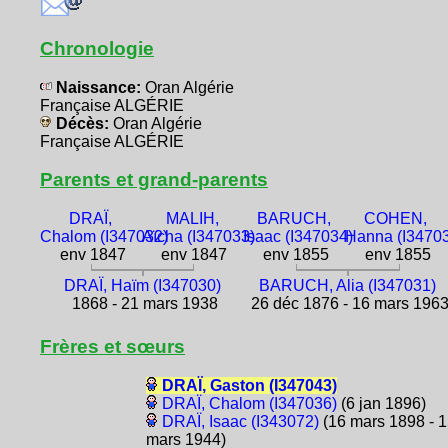
Chronologie
Naissance:
Oran Algérie
Française ALGÉRIE
Décès:
Oran Algérie
Française ALGÉRIE
Parents et grand-parents
DRAÏ,
MALIH,
BARUCH,
COHEN,
Chalom (I347032)
Aïcha (I347033)
Isaac (I347034)
Hanna (I3470
env 1847
env 1847
env 1855
env 1855
DRAÏ, Haïm (I347030)
BARUCH, Alia (I347031)
1868 - 21 mars 1938
26 déc 1876 - 16 mars 196
Frères et sœurs
DRAÏ, Gaston (I347043)
DRAÏ, Chalom (I347036)
(6 jan 1896)
DRAÏ, Isaac (I343072)
(16 mars 1898 - 
mars 1944)