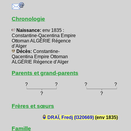
Chronologie
Naissance:
env 1835 :
Constantine-Qacentina Empire
Ottoman ALGÉRIE Régence
d’Alger
Décès:
Constantine-
Qacentina Empire Ottoman
ALGÉRIE Régence d’Alger
Parents et grand-parents
?
?
?
?
?
?
Frères et sœurs
DRAÏ, Fredj (I320669)
(env 1835)
Famille