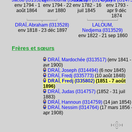
env 1794 - 1
env 1794 - 22
env 1782 - 16
env 1793 -
août 1864
avr 1880
juil 1845
apr 9 déc
1874
DRAÏ, Abraham (I313528)
LALOUM,
env 1818 - 23 déc 1897
Nedjema (I313529)
env 1822 - 21 sep 1860
Frères et sœurs
DRAÏ, Mardochée (I313517)
(env 1841 -
avr 1900)
DRAÏ, Joseph (I314494)
(6 nov 1845)
DRAÏ, Fredj (I335773)
(10 août 1848)
DRAÏ, Fredj (I335802)
(1851 - 7 août
1896)
DRAÏ, Judas (I314757)
(1852 - 31 juil
1883)
DRAÏ, Hannoun (I314759)
(14 jan 1854)
DRAÏ, Nessim (I314764)
(17 mars 1856 
apr 1908)