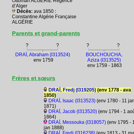
Ottoman ALGÉRIE Régence
d’Alger
Décès:
ava 1850 :
Constantine Algérie Française
ALGÉRIE
Parents et grand-parents
?
?
?
?
DRAÏ, Abraham (I313524)
BOUCHOUCHA,
env 1759
Aziza (I313525)
env 1759 - 1863
Frères et sœurs
DRAÏ, Fredj (I319205)
(env 1778 - ava
1850)
DRAÏ, Isaac (I313523)
(env 1780 - 11 ja
1871)
DRAÏ, Jacob (I313520)
(env 1794 - 1 ao
1864)
DRAÏ, Messouka (I318057)
(env 1795 - 
jan 1888)
DRAÏ, Fredj (I316238)
(env 1813 - 31 ma