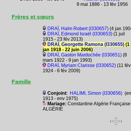
9 mai 1886 - 13 fév 1956
Frères et sœurs
DRAÏ, Haïm Robert (I330657)
(4 jan 190
DRAÏ, Edmond Israël (I330653)
(1 juil
1915 - 23 fév 2013)
DRAÏ, Georgette Ramona (I330655)
(1
jan 1918 - 22 juin 2006)
DRAÏ, Gaston Mardochée (I330651)
(8
mars 1922 - 9 jan 1993)
DRAÏ, Myriam Clarisse (I330652)
(11 fév
1924 - 6 fév 2009)
Famille
Conjoint
:
HALIMI, Simon (I330656)
(en
1913 - env 1975)
Mariage:
Constantine Algérie Française
ALGÉRIE