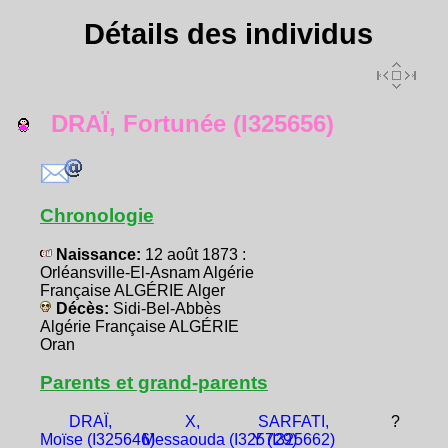
Détails des individus
DRAÏ, Fortunée (I325656)
Chronologie
Naissance:
12 août 1873 :
Orléansville-El-Asnam Algérie
Française ALGÉRIE Alger
Décès:
Sidi-Bel-Abbès
Algérie Française ALGÉRIE
Oran
Parents et grand-parents
DRAÏ,
X,
SARFATI,
?
Moïse (I325646)
Messaouda (I325729)
Y (I325662)