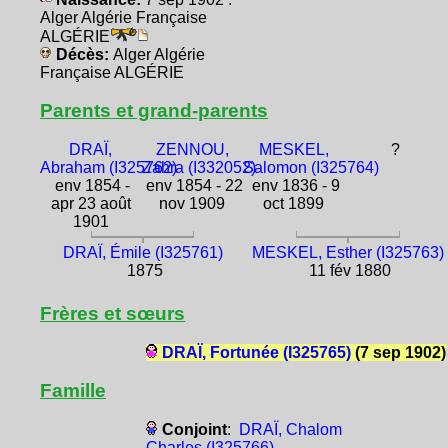
Alger Algérie Française
ALGÉRIE
Décès:
Alger Algérie
Française ALGÉRIE
Parents et grand-parents
DRAÏ,
ZENNOU,
MESKEL,
?
Abraham (I325762)
Zahra (I332052)
Salomon (I325764)
env 1854 -
env 1854 - 22
env 1836 - 9
apr 23 août
nov 1909
oct 1899
1901
DRAÏ, Émile (I325761)
MESKEL, Esther (I325763)
1875
11 fév 1880
Frères et sœurs
DRAÏ, Fortunée (I325765)
(7 sep 1902)
Famille
Conjoint
:
DRAÏ, Chalom
Charles (I325766)