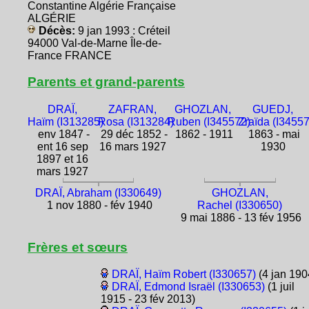
Constantine Algérie Française
ALGÉRIE
Décès:
9 jan 1993 : Créteil
94000 Val-de-Marne Île-de-
France FRANCE
Parents et grand-parents
DRAÏ,
ZAFRAN,
GHOZLAN,
GUEDJ,
Haïm (I313285)
Rosa (I313284)
Ruben (I345572)
Zraïda (I3455
env 1847 -
29 déc 1852 -
1862 - 1911
1863 - mai
ent 16 sep
16 mars 1927
1930
1897 et 16
mars 1927
DRAÏ, Abraham (I330649)
GHOZLAN,
1 nov 1880 - fév 1940
Rachel (I330650)
9 mai 1886 - 13 fév 1956
Frères et sœurs
DRAÏ, Haïm Robert (I330657)
(4 jan 190
DRAÏ, Edmond Israël (I330653)
(1 juil
1915 - 23 fév 2013)