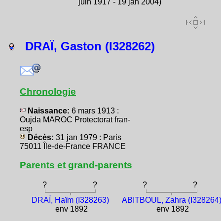
juin 1917 - 19 jan 2004)
DRAÏ, Gaston (I328262)
Chronologie
Naissance:
6 mars 1913 :
Oujda MAROC Protectorat fran-
esp
Décès:
31 jan 1979 : Paris
75011 Île-de-France FRANCE
Parents et grand-parents
?
?
?
?
DRAÏ, Haïm (I328263)
ABITBOUL, Zahra (I328264
env 1892
env 1892