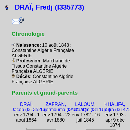
DRAÏ, Fredj (I335773)
Chronologie
Naissance:
10 août 1848 :
Constantine Algérie Française
ALGÉRIE
Profession:
Marchand de
Tissus Constantine Algérie
Française ALGÉRIE
Décès:
Constantine Algérie
Française ALGÉRIE
Parents et grand-parents
DRAÏ,
ZAFRAN,
LALOUM,
KHALIFA,
Jacob (I313520)
Djermouma (I313521)
Abraham (I314755)
Djohra (I3147
env 1794 - 1
env 1794 - 22
env 1782 - 16
env 1793 -
août 1864
avr 1880
juil 1845
apr 9 déc
1874