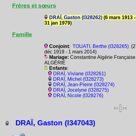
Frères et sœurs
DRAÏ, Gaston (I328262)
(6 mars 1913 -
31 jan 1979)
Famille
Conjoint
:
TOUATI, Berthe (I328265)
(2
déc 1919 - 1 mars 2014)
Mariage:
Constantine Algérie Française
ALGÉRIE
Enfants
:
DRAÏ, Viviane (I328261)
DRAÏ, Michel (I328273)
DRAÏ, Jean-Pierre (I328274)
DRAÏ, Jocelyne (I328275)
DRAÏ, Nicole (I328276)
DRAÏ, Gaston (I347043)