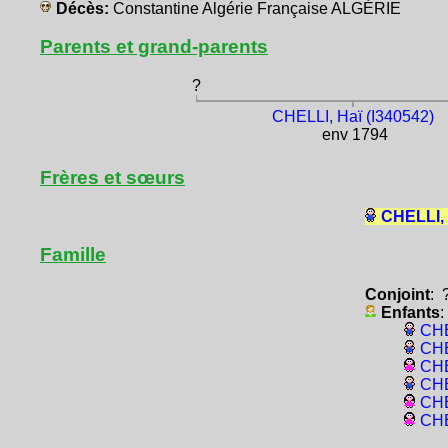
Décès:
Constantine Algérie Française ALGÉRIE
Parents et grand-parents
?
CHELLI, Haï (I340542)
env 1794
Frères et sœurs
CHELLI,
Famille
Conjoint
: 
Enfants
:
CHE
CHE
CHE
CHE
CHE
CHE