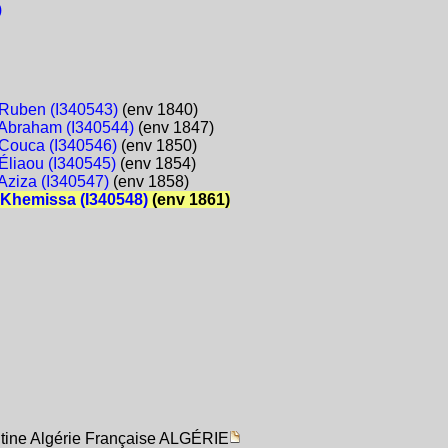
)
Ruben (I340543)
(env 1840)
Abraham (I340544)
(env 1847)
Couca (I340546)
(env 1850)
Éliaou (I340545)
(env 1854)
Aziza (I340547)
(env 1858)
Khemissa (I340548)
(env 1861)
ntine Algérie Française ALGÉRIE