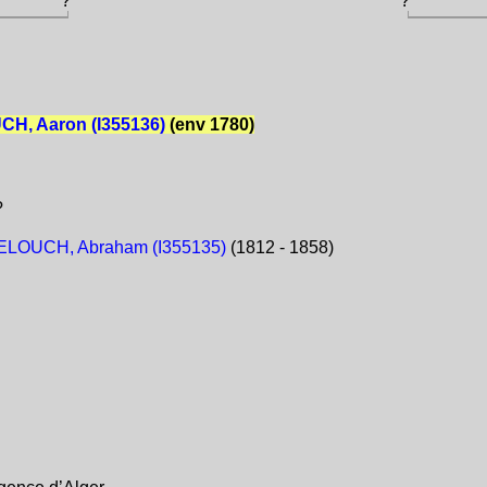
?
?
H, Aaron (I355136)
(env 1780)
?
LOUCH, Abraham (I355135)
(1812 - 1858)