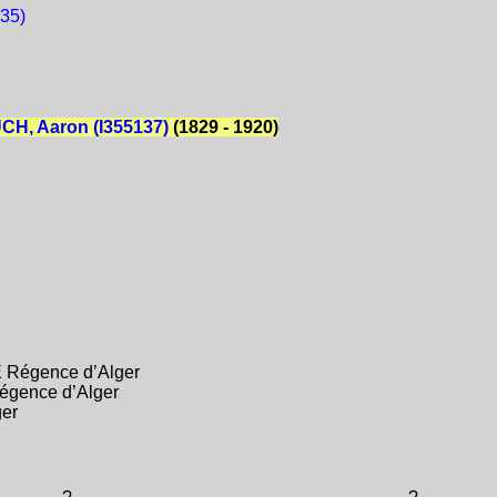
35)
H, Aaron (I355137)
(1829 - 1920)
 Régence d’Alger
égence d’Alger
er