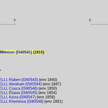
?
?
 Mimoun (I340541)
(1815)
?
LLI, Ruben (I340543)
(env 1840)
LLI, Abraham (I340544)
(env 1847)
LLI, Couca (I340546)
(env 1850)
LLI, Éliaou (I340545)
(env 1854)
LLI, Aziza (I340547)
(env 1858)
LLI, Khemissa (I340548)
(env 1861)