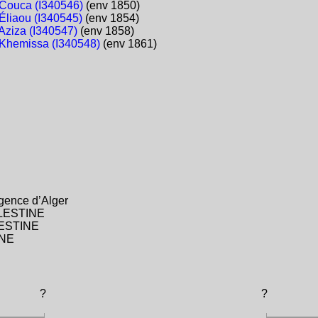
Couca (I340546)
(env 1850)
Éliaou (I340545)
(env 1854)
Aziza (I340547)
(env 1858)
Khemissa (I340548)
(env 1861)
gence d’Alger
ALESTINE
LESTINE
INE
?
?