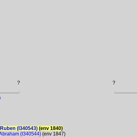
?
?
)
Ruben (I340543)
(env 1840)
Abraham (I340544)
(env 1847)