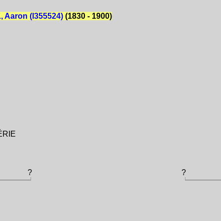
 Aaron (I355524)
(1830 - 1900)
GÉRIE
?
?