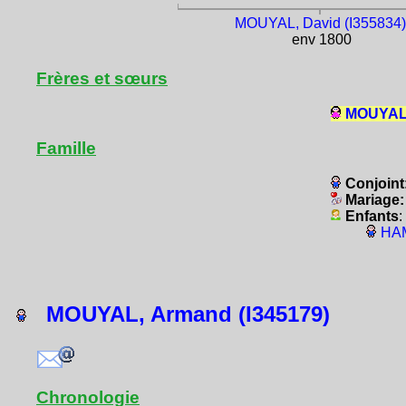
MOUYAL, David (I355834)
env 1800
Frères et sœurs
MOUYAL,
Famille
Conjoint
Mariage
Enfants
:
HAM
MOUYAL, Armand (I345179)
Chronologie