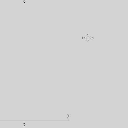
?
?
?