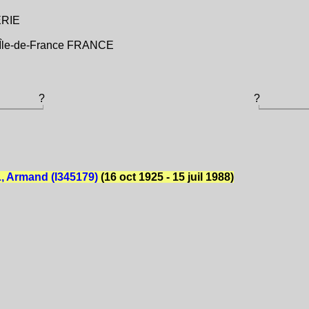
ÉRIE
e Île-de-France FRANCE
?
?
 Armand (I345179)
(16 oct 1925 - 15 juil 1988)