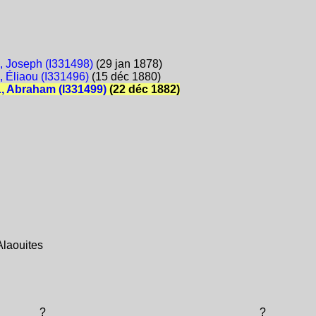
Joseph (I331498)
(29 jan 1878)
Éliaou (I331496)
(15 déc 1880)
 Abraham (I331499)
(22 déc 1882)
Alaouites
?
?