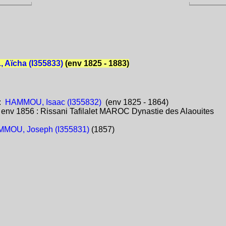
 Aïcha (I355833)
(env 1825 - 1883)
:
HAMMOU, Isaac (I355832)
(env 1825 - 1864)
:
env 1856 : Rissani Tafilalet MAROC Dynastie des Alaouites
MOU, Joseph (I355831)
(1857)