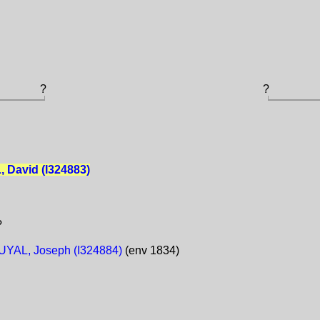
?
?
 David (I324883)
?
YAL, Joseph (I324884)
(env 1834)