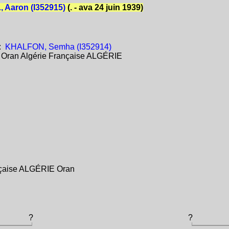
 Aaron (I352915)
(. - ava 24 juin 1939)
:
KHALFON, Semha (I352914)
:
Oran Algérie Française ALGÉRIE
ançaise ALGÉRIE Oran
?
?