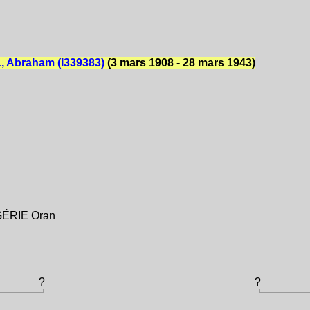
 Abraham (I339383)
(3 mars 1908 - 28 mars 1943)
LGÉRIE Oran
?
?