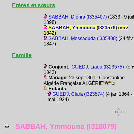
Frères et sœurs
SABBAH, Djohra (I335407)
(1833 - 9 jui
1898)
SABBAH, Ymmouna (I323576)
(env
1842)
SABBAH, Messaouda (I335408)
(24 fév
1847)
Famille
Conjoint
:
GUEDJ, Liaou (I323575)
(en
1842)
Mariage:
23 sep 1861 : Constantine
Algérie Française ALGÉRIE
Enfants
:
GUEDJ, Clara (I323574)
(4 jan 1864 - 
mai 1924)
SABBAH, Ymmouna (I318079)