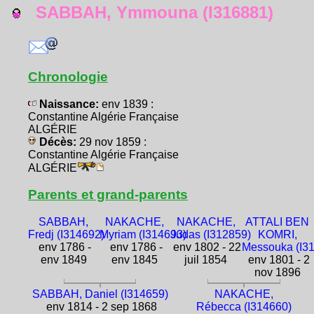
SABBAH, Ymmouna (I316881)
Chronologie
Naissance:
env 1839 :
Constantine Algérie Française
ALGÉRIE
Décès:
29 nov 1859 :
Constantine Algérie Française
ALGÉRIE
Parents et grand-parents
SABBAH,
NAKACHE,
NAKACHE,
ATTALI BEN
Fredj (I314692)
Myriam (I314693)
Judas (I312859)
KOMRI,
env 1786 -
env 1786 -
env 1802 - 22
Messouka (I3
env 1849
env 1845
juil 1854
env 1801 - 2
nov 1896
SABBAH, Daniel (I314659)
NAKACHE,
env 1814 - 2 sep 1868
Rébecca (I314660)