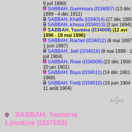
9 juil 1890)
SABBAH, Guemmara (I334007)
(13 déc
1889 - 4 déc 1911)
SABBAH, Khalfa (I334014)
(27 déc 189
SABBAH, Ichoua (I334013)
(2 jan 1894)
SABBAH, Yasmina (I334008)
(12 avr
1896 - 19 mai 1896)
SABBAH, Rachel (I334012)
(6 mai 1897
1 juin 1897)
SABBAH, Joël (I334016)
(8 mai 1898 - 
juil 1904)
SABBAH, Rose (I334009)
(22 déc 1900 
20 jan 1901)
SABBAH, Baya (I334011)
(14 déc 1901 
1968)
SABBAH, Fredj (I334010)
(18 juin 1904 
11 août 1904)
SABBAH, Yasmina
Léontine (I337693)