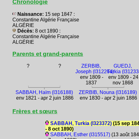
Chronologie
Naissance:
15 sep 1847 :
Constantine Algérie Française
ALGÉRIE
Décès:
8 oct 1890 :
Constantine Algérie Française
ALGÉRIE
Parents et grand-parents
?
?
ZERBIB,
GUEDJ,
Joseph (I312264)
Turkia (I31233
env 1809 -
env 1809 - 24
1837
nov 1868
SABBAH, Haïm (I316188)
ZERBIB, Nouna (I316189)
env 1821 - apr 2 juin 1886
env 1830 - apr 2 juin 1886
Frères et sœurs
SABBAH, Turkia (I323372)
(15 sep 18
- 8 oct 1890)
SABBAH, Esther (I315517)
(13 août 18