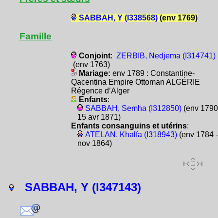
SABBAH, Y (I338568)
(env 1769)
Famille
Conjoint
:
ZERBIB, Nedjema (I314741)
(env 1763)
Mariage:
env 1789 : Constantine-
Qacentina Empire Ottoman ALGÉRIE
Régence d’Alger
Enfants
:
SABBAH, Semha (I312850)
(env 1790
15 avr 1871)
Enfants consanguins et utérins
:
ATELAN, Khalfa (I318943)
(env 1784 -
nov 1864)
SABBAH, Y (I347143)