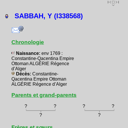
SABBAH, Y (I338568)
Chronologie
Naissance:
env 1769 :
Constantine-Qacentina Empire
Ottoman ALGÉRIE Régence
d’Alger
Décès:
Constantine-
Qacentina Empire Ottoman
ALGÉRIE Régence d’Alger
Parents et grand-parents
?
?
?
?
?
?
Frères et sœurs