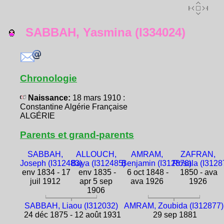
SABBAH, Yasmina (I334024)
Chronologie
Naissance:
18 mars 1910 :
Constantine Algérie Française
ALGÉRIE
Parents et grand-parents
SABBAH,
ALLOUCH,
AMRAM,
ZAFRAN,
Joseph (I312483)
Baya (I312485)
Benjamin (I312878)
Rosala (I3128
env 1834 - 17
env 1835 -
6 oct 1848 -
1850 - ava
juil 1912
apr 5 sep
ava 1926
1926
1906
SABBAH, Liaou (I312032)
AMRAM, Zoubida (I312877)
24 déc 1875 - 12 août 1931
29 sep 1881