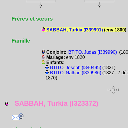
?
?
Frères et sœurs
SABBAH, Turkia (I339991)
(env 1800)
Famille
Conjoint
:
BTITO, Judas (I339990)
(180
Mariage:
env 1820
Enfants
:
BTITO, Joseph (I340495)
(1821)
BTITO, Nathan (I339986)
(1827 - 7 dé
1870)
SABBAH, Turkia (I323372)