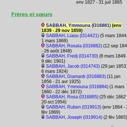
env 1827 - 31 juil 1865
Frères et sœurs
SABBAH, Ymmouna (I316881)
(env
1839 - 29 nov 1859)
SABBAH, Liaou (I314421)
(5 mars 1844 
1 mars 1869)
SABBAH, Rosala (I316882)
(12 sep 18
- 26 août 1848)
SABBAH, Fredj (I314730)
(8 mars 1849 
9 déc 1901)
SABBAH, Jacob (I314743)
(29 jan 1853 
6 mars 1924)
SABBAH, Diamanti (I316883)
(11 jan
1856 - 21 avr 1925)
SABBAH, Ymmouna (I316884)
(1 mars
1860 - 22 déc 1872)
SABBAH, Rosa (I316885)
(25 déc 1862 
20 oct 1954)
SABBAH, Ruben (I319913)
(env 1864 - 
fév 1869)
SABBAH, Joseph (I319914)
(2 fév 1865