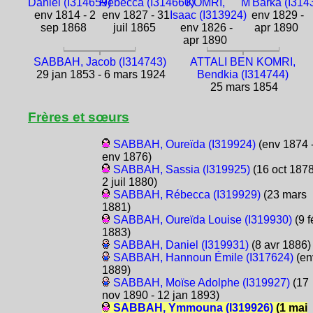
Daniel (I314659)
Rébecca (I314660)
KOMRI,
M'Barka (I314
env 1814 - 2
env 1827 - 31
Isaac (I313924)
env 1829 -
sep 1868
juil 1865
env 1826 -
apr 1890
apr 1890
SABBAH, Jacob (I314743)
ATTALI BEN KOMRI,
29 jan 1853 - 6 mars 1924
Bendkia (I314744)
25 mars 1854
Frères et sœurs
SABBAH, Oureïda (I319924)
(env 1874 
env 1876)
SABBAH, Sassia (I319925)
(16 oct 1878
2 juil 1880)
SABBAH, Rébecca (I319929)
(23 mars
1881)
SABBAH, Oureïda Louise (I319930)
(9 f
1883)
SABBAH, Daniel (I319931)
(8 avr 1886)
SABBAH, Hannoun Émile (I317624)
(en
1889)
SABBAH, Moïse Adolphe (I319927)
(17
nov 1890 - 12 jan 1893)
SABBAH, Ymmouna (I319926)
(1 mai