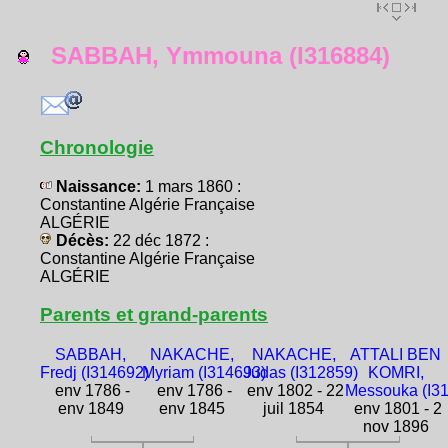
SABBAH, Ymmouna (I316884)
Chronologie
Naissance:
1 mars 1860 :
Constantine Algérie Française
ALGÉRIE
Décès:
22 déc 1872 :
Constantine Algérie Française
ALGÉRIE
Parents et grand-parents
SABBAH,
NAKACHE,
NAKACHE,
ATTALI BEN
Fredj (I314692)
Myriam (I314693)
Judas (I312859)
KOMRI,
env 1786 -
env 1786 -
env 1802 - 22
Messouka (I3
env 1849
env 1845
juil 1854
env 1801 - 2
nov 1896