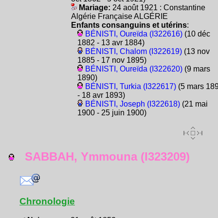
Mariage:
24 août 1921 : Constantine
Algérie Française ALGÉRIE
Enfants consanguins et utérins
:
BÉNISTI, Oureïda (I322616)
(10 déc
1882 - 13 avr 1884)
BÉNISTI, Chalom (I322619)
(13 nov
1885 - 17 nov 1895)
BÉNISTI, Oureïda (I322620)
(9 mars
1890)
BÉNISTI, Turkia (I322617)
(5 mars 18
- 18 avr 1893)
BÉNISTI, Joseph (I322618)
(21 mai
1900 - 25 juin 1900)
SABBAH, Ymmouna (I323209)
Chronologie