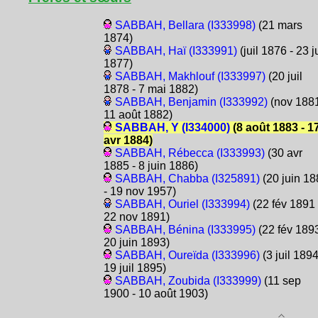
SABBAH, Bellara (I333998)
(21 mars
1874)
SABBAH, Haï (I333991)
(juil 1876 - 23 ju
1877)
SABBAH, Makhlouf (I333997)
(20 juil
1878 - 7 mai 1882)
SABBAH, Benjamin (I333992)
(nov 1881
11 août 1882)
SABBAH, Y (I334000)
(8 août 1883 - 1
avr 1884)
SABBAH, Rébecca (I333993)
(30 avr
1885 - 8 juin 1886)
SABBAH, Chabba (I325891)
(20 juin 18
- 19 nov 1957)
SABBAH, Ouriel (I333994)
(22 fév 1891 
22 nov 1891)
SABBAH, Bénina (I333995)
(22 fév 1893
20 juin 1893)
SABBAH, Oureïda (I333996)
(3 juil 1894
19 juil 1895)
SABBAH, Zoubida (I333999)
(11 sep
1900 - 10 août 1903)