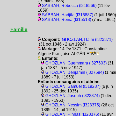
- 7 mars 1883)
SABBAH, Rébecca (I318566)
(11 fév
1859)
SABBAH, Hadjila (I316887)
(1 juil 1860)
SABBAH, Reina (I315518)
(7 mai 1861)
Famille
Conjoint
:
GHOZLAN, Haïm (I323371)
(31 oct 1846 - 2 avr 1924)
Mariage:
14 fév 1871 : Constantine
Algérie Française ALGÉRIE
Enfants
:
GHOZLAN, Guemmara (I327603)
(31
jan 1887 - 5 nov 1947)
GHOZLAN, Benjamin (I327594)
(1 ma
1889 - 7 juil 1953)
Enfants consanguins et utérins
:
GHOZLAN, Samuel (I319287)
(6 juin
1892 - 25 déc 1935)
GHOZLAN, Joseph (I323374)
(1 déc
1893 - 1963)
GHOZLAN, Nessim (I323375)
(26 oct
1895 - 14 juil 1915)
GHOZLAN, Pinhas (I323376)
(11 avr