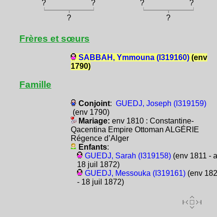
?
?
?
?
?
?
Frères et sœurs
SABBAH, Ymmouna (I319160)
(env
1790)
Famille
Conjoint
:
GUEDJ, Joseph (I319159)
(env 1790)
Mariage:
env 1810 : Constantine-
Qacentina Empire Ottoman ALGÉRIE
Régence d’Alger
Enfants
:
GUEDJ, Sarah (I319158)
(env 1811 - a
18 juil 1872)
GUEDJ, Messouka (I319161)
(env 18
- 18 juil 1872)