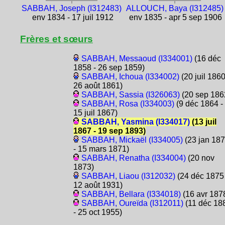
SABBAH, Joseph (I312483)
ALLOUCH, Baya (I312485)
env 1834 - 17 juil 1912
env 1835 - apr 5 sep 1906
Frères et sœurs
SABBAH, Messaoud (I334001)
(16 déc
1858 - 26 sep 1859)
SABBAH, Ichoua (I334002)
(20 juil 1860
26 août 1861)
SABBAH, Sassia (I326063)
(20 sep 186
SABBAH, Rosa (I334003)
(9 déc 1864 -
15 juil 1867)
SABBAH, Yasmina (I334017)
(13 juil
1867 - 19 sep 1893)
SABBAH, Mickaël (I334005)
(23 jan 18
- 15 mars 1871)
SABBAH, Renatha (I334004)
(20 nov
1873)
SABBAH, Liaou (I312032)
(24 déc 1875 
12 août 1931)
SABBAH, Bellara (I334018)
(16 avr 187
SABBAH, Oureïda (I312011)
(11 déc 18
- 25 oct 1955)