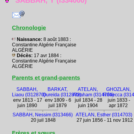
SABBAH, Y (I334000)
Chronologie
Naissance:
8 août 1883 :
Constantine Algérie Française
ALGÉRIE
Décès:
17 avr 1884 :
Constantine Algérie Française
ALGÉRIE
Parents et grand-parents
SABBAH,
BARKAT,
ATELAN,
GHOZLAN,
Liaou (I312870)
Oureïda (I312873)
Abraham (I314704)
Rébecca (I31
env 1813 - 17
env 1809 - 6
juil 1834 - 28
juin 1833 -
juin 1890
juil 1879
juin 1904
apr 1872
SABBAH, Nessim (I313466)
ATELAN, Esther (I314703)
20 juil 1848
27 juin 1856 - 11 nov 1912
Frères et sœurs