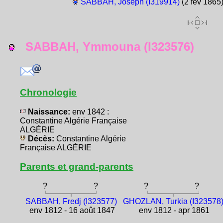
SABBAH, Joseph (I319914)
(2 fév 1865
SABBAH, Ymmouna (I323576)
Chronologie
Naissance:
env 1842 :
Constantine Algérie Française
ALGÉRIE
Décès:
Constantine Algérie
Française ALGÉRIE
Parents et grand-parents
?
?
?
?
SABBAH, Fredj (I323577)
GHOZLAN, Turkia (I323578
env 1812 - 16 août 1847
env 1812 - apr 1861