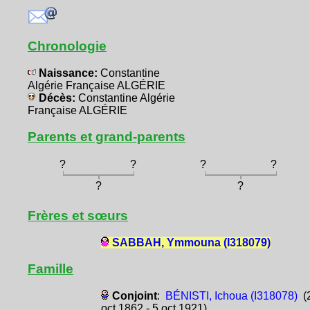
Chronologie
Naissance:
Constantine
Algérie Française ALGÉRIE
Décès:
Constantine Algérie
Française ALGÉRIE
Parents et grand-parents
?
?
?
?
?
?
Frères et sœurs
SABBAH, Ymmouna (I318079)
Famille
Conjoint
:
BÉNISTI, Ichoua (I318078)
(
oct 1862 - 5 oct 1921)