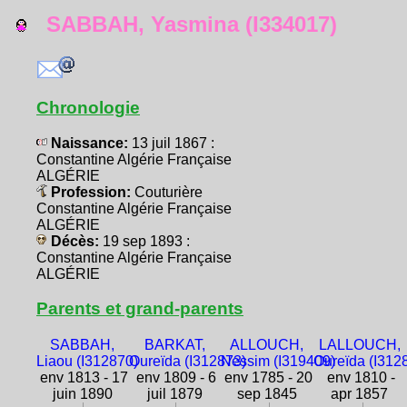
SABBAH, Yasmina (I334017)
Chronologie
Naissance:
13 juil 1867 :
Constantine Algérie Française
ALGÉRIE
Profession:
Couturière
Constantine Algérie Française
ALGÉRIE
Décès:
19 sep 1893 :
Constantine Algérie Française
ALGÉRIE
Parents et grand-parents
SABBAH,
BARKAT,
ALLOUCH,
LALLOUCH,
Liaou (I312870)
Oureïda (I312873)
Nessim (I319409)
Oureïda (I312
env 1813 - 17
env 1809 - 6
env 1785 - 20
env 1810 -
juin 1890
juil 1879
sep 1845
apr 1857