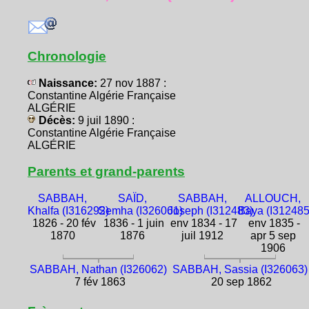
Chronologie
Naissance:
27 nov 1887 :
Constantine Algérie Française
ALGÉRIE
Décès:
9 juil 1890 :
Constantine Algérie Française
ALGÉRIE
Parents et grand-parents
SABBAH,
SAÏD,
SABBAH,
ALLOUCH,
Khalfa (I316292)
Semha (I326061)
Joseph (I312483)
Baya (I312485
1826 - 20 fév
1836 - 1 juin
env 1834 - 17
env 1835 -
1870
1876
juil 1912
apr 5 sep
1906
SABBAH, Nathan (I326062)
SABBAH, Sassia (I326063)
7 fév 1863
20 sep 1862