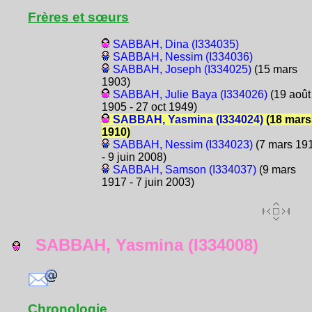
Frères et sœurs
SABBAH, Dina (I334035)
SABBAH, Nessim (I334036)
SABBAH, Joseph (I334025)
(15 mars
1903)
SABBAH, Julie Baya (I334026)
(19 août
1905 - 27 oct 1949)
SABBAH, Yasmina (I334024)
(18 mars
1910)
SABBAH, Nessim (I334023)
(7 mars 19
- 9 juin 2008)
SABBAH, Samson (I334037)
(9 mars
1917 - 7 juin 2003)
SABBAH, Yasmina (I334008)
Chronologie