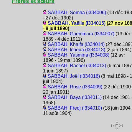
Frères et sœurs
SABBAH, Semha (I334006)
(13 déc 18
- 27 déc 1902)
SABBAH, Yaëlle (I334015)
(27 nov 18
- 9 juil 1890)
SABBAH, Guemmara (I334007)
(13 déc
1889 - 4 déc 1911)
SABBAH, Khalfa (I334014)
(27 déc 189
SABBAH, Ichoua (I334013)
(2 jan 1894)
SABBAH, Yasmina (I334008)
(12 avr
1896 - 19 mai 1896)
SABBAH, Rachel (I334012)
(6 mai 1897
1 juin 1897)
SABBAH, Joël (I334016)
(8 mai 1898 - 
juil 1904)
SABBAH, Rose (I334009)
(22 déc 1900 
20 jan 1901)
SABBAH, Baya (I334011)
(14 déc 1901 
1968)
SABBAH, Fredj (I334010)
(18 juin 1904 
11 août 1904)