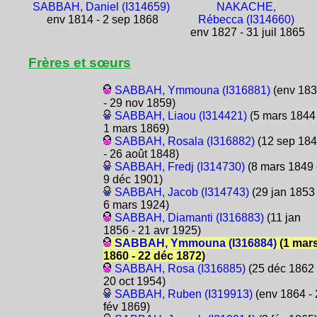
SABBAH, Daniel (I314659)
NAKACHE,
env 1814 - 2 sep 1868
Rébecca (I314660)
env 1827 - 31 juil 1865
Frères et sœurs
SABBAH, Ymmouna (I316881)
(env 18
- 29 nov 1859)
SABBAH, Liaou (I314421)
(5 mars 1844 
1 mars 1869)
SABBAH, Rosala (I316882)
(12 sep 18
- 26 août 1848)
SABBAH, Fredj (I314730)
(8 mars 1849 
9 déc 1901)
SABBAH, Jacob (I314743)
(29 jan 1853 
6 mars 1924)
SABBAH, Diamanti (I316883)
(11 jan
1856 - 21 avr 1925)
SABBAH, Ymmouna (I316884)
(1 mar
1860 - 22 déc 1872)
SABBAH, Rosa (I316885)
(25 déc 1862 
20 oct 1954)
SABBAH, Ruben (I319913)
(env 1864 - 
fév 1869)