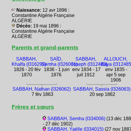
Naissance:
12 avr 1896 :
Constantine Algérie Française
ALGÉRIE
Décès:
19 mai 1896 :
Constantine Algérie Française
ALGÉRIE
Parents et grand-parents
SABBAH,
SAÏD,
SABBAH,
ALLOUCH,
Khalfa (I316292)
Semha (I326061)
Joseph (I312483)
Baya (I312485
1826 - 20 fév
1836 - 1 juin
env 1834 - 17
env 1835 -
1870
1876
juil 1912
apr 5 sep
1906
SABBAH, Nathan (I326062)
SABBAH, Sassia (I326063)
7 fév 1863
20 sep 1862
Frères et sœurs
SABBAH, Semha (I334006)
(13 déc 18
- 27 déc 1902)
SABBAH, Yaëlle (I334015)
(27 nov 1887