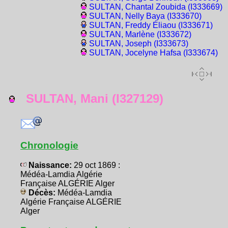
SULTAN, Chantal Zoubida (I333669)
SULTAN, Nelly Baya (I333670)
SULTAN, Freddy Éliaou (I333671)
SULTAN, Marlène (I333672)
SULTAN, Joseph (I333673)
SULTAN, Jocelyne Hafsa (I333674)
SULTAN, Mani (I327129)
Chronologie
Naissance:
29 oct 1869 :
Médéa-Lamdia Algérie
Française ALGÉRIE Alger
Décès:
Médéa-Lamdia
Algérie Française ALGÉRIE
Alger