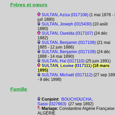
Frères et sœurs
SULTAN, Aziza (I317106)
(1 mai 1878 - 
juil 1880)
SULTAN, Joseph (I315430)
(10 août
1880)
SULTAN, Oureïda (I317107)
(24 déc
1882)
SULTAN, Benjamin (I317108)
(21 mai
1885 - 12 juin 1886)
SULTAN, Benjamin (I317109)
(24 déc
1888 - 14 mai 1890)
SULTAN, Haï (I317110)
(25 juin 1891)
SULTAN, Louise (I317111)
(18 mars
1895)
SULTAN, Michaël (I317112)
(27 sep 18
- 9 déc 1898)
Famille
Conjoint
:
BOUCHOUCHA,
Sassi (I327663)
(27 sep 1892)
Mariage:
Constantine Algérie Française
ALGÉRIE