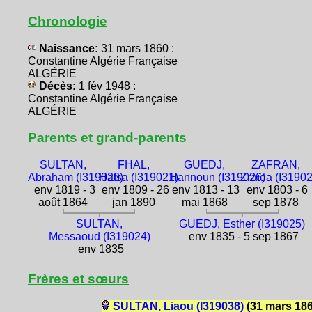
Chronologie
Naissance:
31 mars 1860 :
Constantine Algérie Française
ALGÉRIE
Décès:
1 fév 1948 :
Constantine Algérie Française
ALGÉRIE
Parents et grand-parents
SULTAN,
FHAL,
GUEDJ,
ZAFRAN,
Abraham (I319020)
Hafsa (I319021)
Hannoun (I319026)
Zraïda (I3190
env 1819 - 3
env 1809 - 26
env 1813 - 13
env 1803 - 6
août 1864
jan 1890
mai 1868
sep 1878
SULTAN,
GUEDJ, Esther (I319025)
Messaoud (I319024)
env 1835 - 5 sep 1867
env 1835
Frères et sœurs
SULTAN, Liaou (I319038)
(31 mars 18