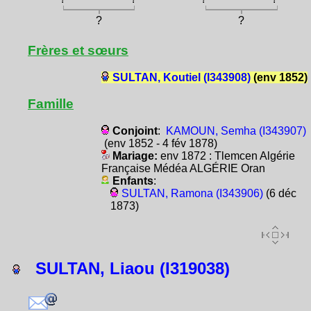
?
?
Frères et sœurs
SULTAN, Koutiel (I343908)
(env 1852)
Famille
Conjoint
:
KAMOUN, Semha (I343907)
(env 1852 - 4 fév 1878)
Mariage:
env 1872 : Tlemcen Algérie
Française Médéa ALGÉRIE Oran
Enfants
:
SULTAN, Ramona (I343906)
(6 déc
1873)
SULTAN, Liaou (I319038)