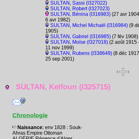
SULTAN, Sassi (I327022)
SULTAN, Robert (I327023)
SULTAN, Bénina (I316983)
(27 avr 1904
6 avr 1982)
SULTAN, Michel Michaël (I316984)
(9 d
1905)
SULTAN, Gabriel (I316985)
(7 fév 1908)
SULTAN, Moïse (I327018)
(2 août 1915 
11 nov 1999)
SULTAN, Rubens (I338649)
(8 déc 1917
25 sep 2001)
SULTAN, Kelfoun (I325715)
Chronologie
Naissance:
env 1828 : Souk-
Ahras Empire Ottoman
ALGÉRIE Régence d'Alger