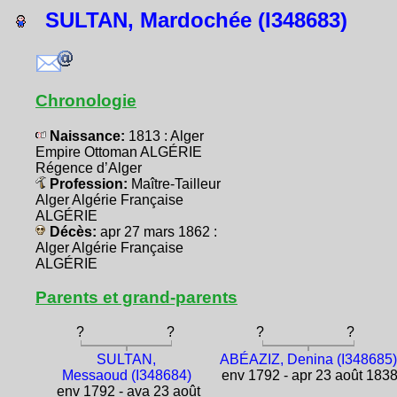
SULTAN, Mardochée (I348683)
Chronologie
Naissance:
1813 : Alger
Empire Ottoman ALGÉRIE
Régence d’Alger
Profession:
Maître-Tailleur
Alger Algérie Française
ALGÉRIE
Décès:
apr 27 mars 1862 :
Alger Algérie Française
ALGÉRIE
Parents et grand-parents
?
?
?
?
SULTAN,
ABÉAZIZ, Denina (I348685)
Messaoud (I348684)
env 1792 - apr 23 août 183
env 1792 - ava 23 août