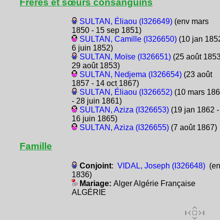
Frères et sœurs consanguins
SULTAN, Éliaou (I326649)
(env mars
1850 - 15 sep 1851)
SULTAN, Camille (I326650)
(10 jan 1852
6 juin 1852)
SULTAN, Moïse (I326651)
(25 août 1853
29 août 1853)
SULTAN, Nedjema (I326654)
(23 août
1857 - 14 oct 1867)
SULTAN, Éliaou (I326652)
(10 mars 18
- 28 juin 1861)
SULTAN, Aziza (I326653)
(19 jan 1862 -
16 juin 1865)
SULTAN, Aziza (I326655)
(7 août 1867)
Famille
Conjoint
:
VIDAL, Joseph (I326648)
(en
1836)
Mariage:
Alger Algérie Française
ALGÉRIE