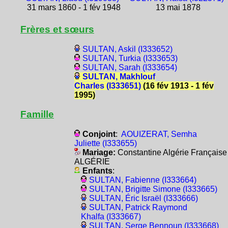
31 mars 1860 - 1 fév 1948
13 mai 1878
Frères et sœurs
SULTAN, Askil (I333652)
SULTAN, Turkia (I333653)
SULTAN, Sarah (I333654)
SULTAN, Makhlouf
Charles (I333651)
(16 fév 1913 - 1 fév
1995)
Famille
Conjoint
:
AOUIZERAT, Semha
Juliette (I333655)
Mariage:
Constantine Algérie Française
ALGÉRIE
Enfants
:
SULTAN, Fabienne (I333664)
SULTAN, Brigitte Simone (I333665)
SULTAN, Éric Israël (I333666)
SULTAN, Patrick Raymond
Khalfa (I333667)
SULTAN, Serge Bennoun (I333668)