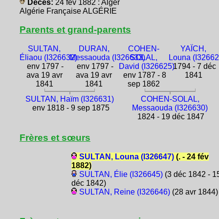
Décès:
24 fév 1882 : Alger
Algérie Française ALGÉRIE
Parents et grand-parents
SULTAN,
DURAN,
COHEN-
YAÏCH,
Éliaou (I326632)
Messaouda (I326633)
SOLAL,
Louna (I32662
env 1797 -
env 1797 -
David (I326625)
1794 - 7 déc
ava 19 avr
ava 19 avr
env 1787 - 8
1841
1841
1841
sep 1862
SULTAN, Haïm (I326631)
COHEN-SOLAL,
env 1818 - 9 sep 1875
Messaouda (I326630)
1824 - 19 déc 1847
Frères et sœurs
SULTAN, Louna (I326647)
(. - 24 fév
1882)
SULTAN, Élie (I326645)
(3 déc 1842 - 1
déc 1842)
SULTAN, Reine (I326646)
(28 avr 1844)