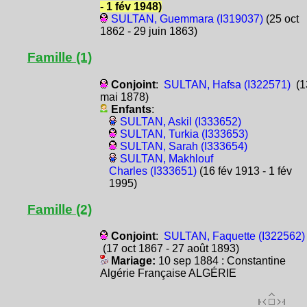
- 1 fév 1948)
SULTAN, Guemmara (I319037)
(25 oct
1862 - 29 juin 1863)
Famille (1)
Conjoint
:
SULTAN, Hafsa (I322571)
(1
mai 1878)
Enfants
:
SULTAN, Askil (I333652)
SULTAN, Turkia (I333653)
SULTAN, Sarah (I333654)
SULTAN, Makhlouf
Charles (I333651)
(16 fév 1913 - 1 fév
1995)
Famille (2)
Conjoint
:
SULTAN, Faquette (I322562)
(17 oct 1867 - 27 août 1893)
Mariage:
10 sep 1884 : Constantine
Algérie Française ALGÉRIE