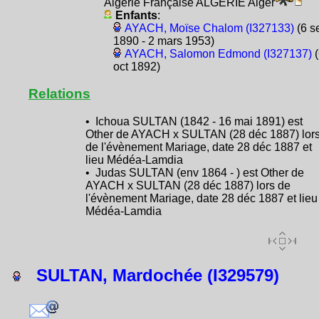
Algérie Française ALGÉRIE Alger
Enfants
:
AYACH, Moïse Chalom (I327133)
(6 s
1890 - 2 mars 1953)
AYACH, Salomon Edmond (I327137)
(
oct 1892)
Relations
• Ichoua SULTAN (1842 - 16 mai 1891) est
Other de AYACH x SULTAN (28 déc 1887) lor
de l'évènement Mariage, date 28 déc 1887 et
lieu Médéa-Lamdia
• Judas SULTAN (env 1864 - ) est Other de
AYACH x SULTAN (28 déc 1887) lors de
l'évènement Mariage, date 28 déc 1887 et lieu
Médéa-Lamdia
SULTAN, Mardochée (I329579)