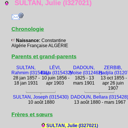
SULTAN, Julie (I327021)
Chronologie
Naissance:
Constantine
Algérie Française ALGÉRIE
Parents et grand-parents
SULTAN,
LÉVI,
DADOUN,
ZERBIB,
Rahmim (I315431)
Baya (I315432)
Moïse (I312462)
Hadjila (I3120
28 jan 1857 -
10 juin 1856 -
1825 - 13
13 oct 1855 -
18 jan 1931
apr 1903
mars 1901
apr 26 juin
1907
SULTAN, Joseph (I315430)
DADOUN, Bellara (I315428
10 août 1880
13 août 1880 - mars 1967
Frères et sœurs
SULTAN, Julie (I327021)