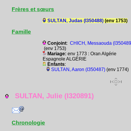
Frères et sœurs
SULTAN, Judas (I350488)
(env 1753)
Famille
Conjoint
:
CHICH, Messaouda (I350489
(env 1753)
Mariage:
env 1773 : Oran Algérie
Espagnole ALGÉRIE
Enfants
:
SULTAN, Aaron (I350487)
(env 1774)
SULTAN, Julie (I320891)
Chronologie