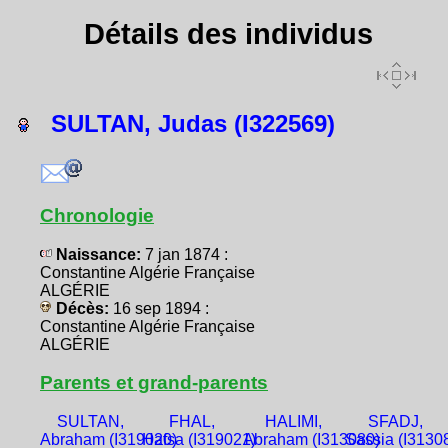
Détails des individus
SULTAN, Judas (I322569)
Chronologie
Naissance:
7 jan 1874 :
Constantine Algérie Française
ALGÉRIE
Décès:
16 sep 1894 :
Constantine Algérie Française
ALGÉRIE
Parents et grand-parents
SULTAN,
FHAL,
HALIMI,
SFADJ,
Abraham (I319020)
Hafsa (I319021)
Abraham (I313080)
Sassia (I3130