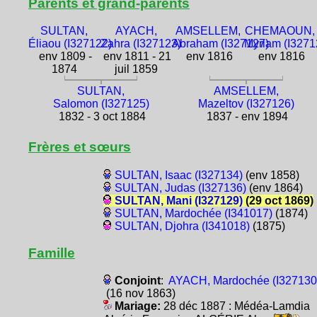
Parents et grand-parents
SULTAN,
AYACH,
AMSELLEM,
CHEMAOUN,
Éliaou (I327122)
Zahra (I327123)
Abraham (I327127)
Myriam (I3271
env 1809 -
env 1811 - 21
env 1816
env 1816
1874
juil 1859
SULTAN,
AMSELLEM,
Salomon (I327125)
Mazeltov (I327126)
1832 - 3 oct 1884
1837 - env 1894
Frères et sœurs
SULTAN, Isaac (I327134)
(env 1858)
SULTAN, Judas (I327136)
(env 1864)
SULTAN, Mani (I327129)
(29 oct 1869)
SULTAN, Mardochée (I341017)
(1874)
SULTAN, Djohra (I341018)
(1875)
Famille
Conjoint
:
AYACH, Mardochée (I327130
(16 nov 1863)
Mariage:
28 déc 1887 : Médéa-Lamdia