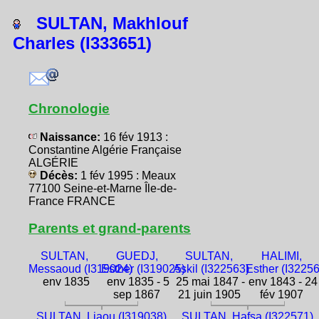
SULTAN, Makhlouf
Charles (I333651)
Chronologie
Naissance:
16 fév 1913 :
Constantine Algérie Française
ALGÉRIE
Décès:
1 fév 1995 : Meaux
77100 Seine-et-Marne Île-de-
France FRANCE
Parents et grand-parents
SULTAN,
GUEDJ,
SULTAN,
HALIMI,
Messaoud (I319024)
Esther (I319025)
Askil (I322563)
Esther (I3225
env 1835
env 1835 - 5
25 mai 1847 -
env 1843 - 24
sep 1867
21 juin 1905
fév 1907
SULTAN, Liaou (I319038)
SULTAN, Hafsa (I322571)