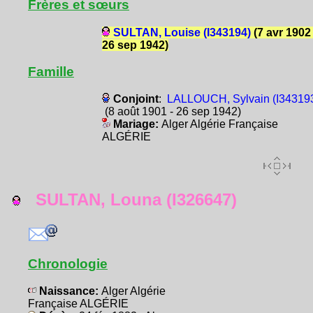
Frères et sœurs
SULTAN, Louise (I343194)
(7 avr 1902 
26 sep 1942)
Famille
Conjoint
:
LALLOUCH, Sylvain (I34319
(8 août 1901 - 26 sep 1942)
Mariage:
Alger Algérie Française
ALGÉRIE
SULTAN, Louna (I326647)
Chronologie
Naissance:
Alger Algérie
Française ALGÉRIE