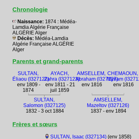
Chronologie
Naissance:
1874 : Médéa-
Lamdia Algérie Française
ALGÉRIE Alger
Décès:
Médéa-Lamdia
Algérie Française ALGÉRIE
Alger
Parents et grand-parents
SULTAN,
AYACH,
AMSELLEM,
CHEMAOUN,
Éliaou (I327122)
Zahra (I327123)
Abraham (I327127)
Myriam (I3271
env 1809 -
env 1811 - 21
env 1816
env 1816
1874
juil 1859
SULTAN,
AMSELLEM,
Salomon (I327125)
Mazeltov (I327126)
1832 - 3 oct 1884
1837 - env 1894
Frères et sœurs
SULTAN, Isaac (I327134)
(env 1858)