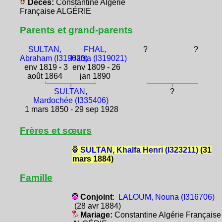
Décès:
Constantine Algérie
Française ALGÉRIE
Parents et grand-parents
SULTAN,
FHAL,
?
?
Abraham (I319020)
Hafsa (I319021)
env 1819 - 3
env 1809 - 26
août 1864
jan 1890
SULTAN,
?
Mardochée (I335406)
1 mars 1850 - 29 sep 1928
Frères et sœurs
SULTAN, Khalfa Henri (I323211)
(31
mars 1884)
Famille
Conjoint
:
LALOUM, Nouna (I316706)
(28 avr 1884)
Mariage:
Constantine Algérie Française