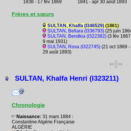
1838 - 17 fév 1869
1841 - apr 30 août 1893
Frères et sœurs
SULTAN, Khalfa (I346529)
(1861)
SULTAN, Bellara (I336793)
(25 juin 186
SULTAN, Bendkia (I322382)
(3 fév 1867
9 mai 1931)
SULTAN, Rosa (I322745)
(21 oct 1869 -
29 août 1893)
SULTAN, Khalfa Henri (I323211)
Chronologie
Naissance:
31 mars 1884 :
Constantine Algérie Française
ALGÉRIE