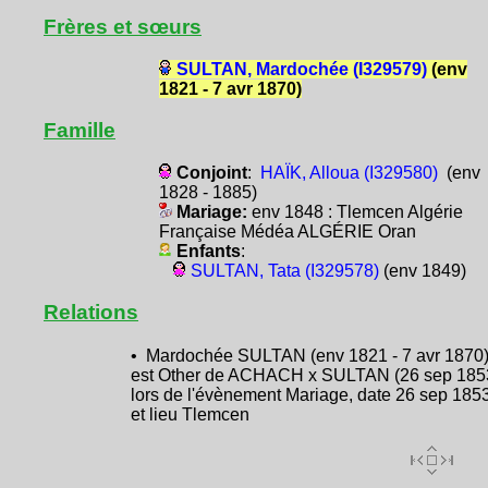
Frères et sœurs
SULTAN, Mardochée (I329579)
(env
1821 - 7 avr 1870)
Famille
Conjoint
:
HAÏK, Alloua (I329580)
(env
1828 - 1885)
Mariage:
env 1848 : Tlemcen Algérie
Française Médéa ALGÉRIE Oran
Enfants
:
SULTAN, Tata (I329578)
(env 1849)
Relations
• Mardochée SULTAN (env 1821 - 7 avr 1870
est Other de ACHACH x SULTAN (26 sep 185
lors de l'évènement Mariage, date 26 sep 185
et lieu Tlemcen