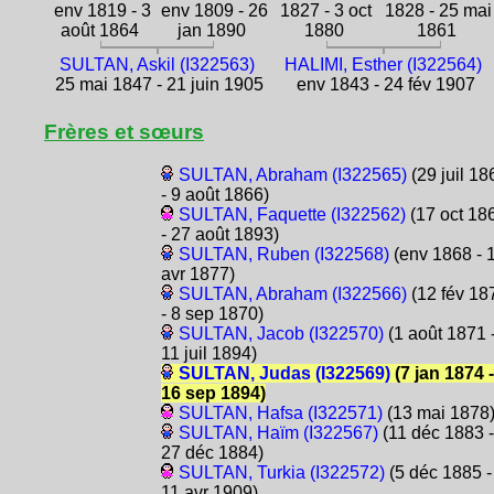
env 1819 - 3
env 1809 - 26
1827 - 3 oct
1828 - 25 mai
août 1864
jan 1890
1880
1861
SULTAN, Askil (I322563)
HALIMI, Esther (I322564)
25 mai 1847 - 21 juin 1905
env 1843 - 24 fév 1907
Frères et sœurs
SULTAN, Abraham (I322565)
(29 juil 18
- 9 août 1866)
SULTAN, Faquette (I322562)
(17 oct 18
- 27 août 1893)
SULTAN, Ruben (I322568)
(env 1868 - 
avr 1877)
SULTAN, Abraham (I322566)
(12 fév 18
- 8 sep 1870)
SULTAN, Jacob (I322570)
(1 août 1871 
11 juil 1894)
SULTAN, Judas (I322569)
(7 jan 1874 -
16 sep 1894)
SULTAN, Hafsa (I322571)
(13 mai 1878
SULTAN, Haïm (I322567)
(11 déc 1883 -
27 déc 1884)
SULTAN, Turkia (I322572)
(5 déc 1885 -
11 avr 1909)