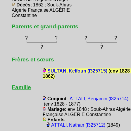
Décès:
1862 : Souk-Ahras
Algérie Française ALGÉRIE
Constantine
Parents et grand-parents
?
?
?
?
?
?
Frères et sœurs
SULTAN, Kelfoun (I325715)
(env 1828 
1862)
Famille
Conjoint
:
ATTALI, Benjamin (I325714)
(env 1828 - 1877)
Mariage:
env 1848 : Souk-Ahras Algérie
Française ALGÉRIE Constantine
Enfants
:
ATTALI, Nathan (I325712)
(1849)