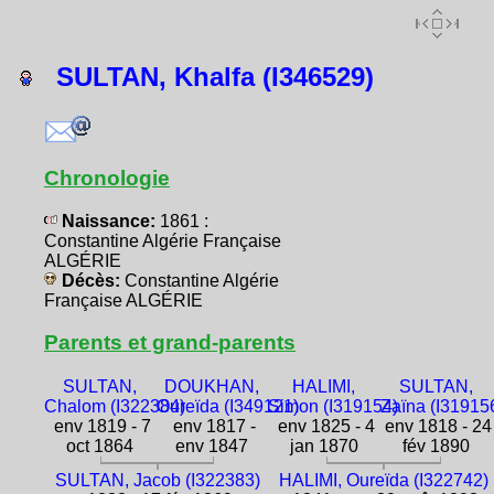
SULTAN, Khalfa (I346529)
Chronologie
Naissance:
1861 :
Constantine Algérie Française
ALGÉRIE
Décès:
Constantine Algérie
Française ALGÉRIE
Parents et grand-parents
SULTAN,
DOUKHAN,
HALIMI,
SULTAN,
Chalom (I322384)
Oureïda (I349121)
Simon (I319154)
Zaïna (I31915
env 1819 - 7
env 1817 -
env 1825 - 4
env 1818 - 24
oct 1864
env 1847
jan 1870
fév 1890
SULTAN, Jacob (I322383)
HALIMI, Oureïda (I322742)