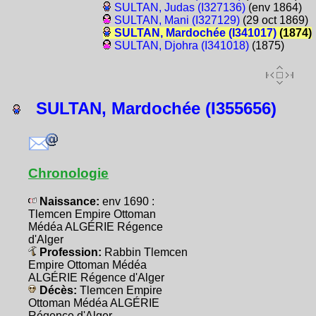
SULTAN, Judas (I327136)
(env 1864)
SULTAN, Mani (I327129)
(29 oct 1869)
SULTAN, Mardochée (I341017)
(1874)
SULTAN, Djohra (I341018)
(1875)
SULTAN, Mardochée (I355656)
Chronologie
Naissance:
env 1690 :
Tlemcen Empire Ottoman
Médéa ALGÉRIE Régence
d'Alger
Profession:
Rabbin Tlemcen
Empire Ottoman Médéa
ALGÉRIE Régence d'Alger
Décès:
Tlemcen Empire
Ottoman Médéa ALGÉRIE
Régence d'Alger