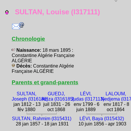
SULTAN, Louise (I317111)
Chronologie
Naissance:
18 mars 1895 :
Constantine Algérie Française
ALGÉRIE
Décès:
Constantine Algérie
Française ALGÉRIE
Parents et grand-parents
SULTAN,
GUEDJ,
LÉVI,
LALOUM,
Joseph (I316186)
Aziza (I316185)
Judas (I317113)
Nedjema (I31
jan 1812 - 13
juil 1831 - 26
env 1799 - 6
env 1817 - 8
fév 1880
oct 1868
juin 1889
oct 1864
SULTAN, Rahmim (I315431)
LÉVI, Baya (I315432)
28 jan 1857 - 18 jan 1931
10 juin 1856 - apr 1903