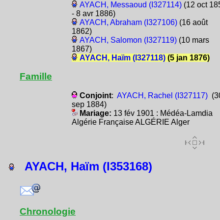
AYACH, Messaoud (I327114)
(12 oct 18
- 8 avr 1886)
AYACH, Abraham (I327106)
(16 août
1862)
AYACH, Salomon (I327119)
(10 mars
1867)
AYACH, Haïm (I327118)
(5 jan 1876)
Famille
Conjoint
:
AYACH, Rachel (I327117)
(3
sep 1884)
Mariage:
13 fév 1901 : Médéa-Lamdia
Algérie Française ALGÉRIE Alger
AYACH, Haïm (I353168)
Chronologie