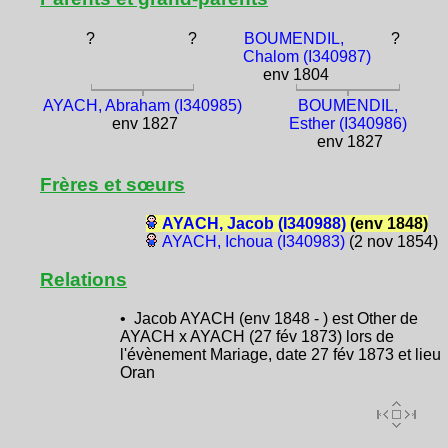
?
?
BOUMENDIL,
?
Chalom (I340987)
env 1804
AYACH, Abraham (I340985)
BOUMENDIL,
env 1827
Esther (I340986)
env 1827
Frères et sœurs
AYACH, Jacob (I340988)
(env 1848)
AYACH, Ichoua (I340983)
(2 nov 1854)
Relations
• Jacob AYACH (env 1848 - ) est Other de
AYACH x AYACH (27 fév 1873) lors de
l'évènement Mariage, date 27 fév 1873 et lieu
Oran