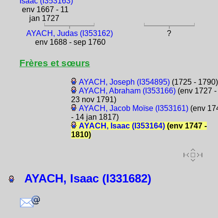
Isaac (I353163)
env 1667 - 11
jan 1727
AYACH, Judas (I353162)
?
env 1688 - sep 1760
Frères et sœurs
AYACH, Joseph (I354895)
(1725 - 1790)
AYACH, Abraham (I353166)
(env 1727 -
23 nov 1791)
AYACH, Jacob Moïse (I353161)
(env 17
- 14 jan 1817)
AYACH, Isaac (I353164)
(env 1747 -
1810)
AYACH, Isaac (I331682)