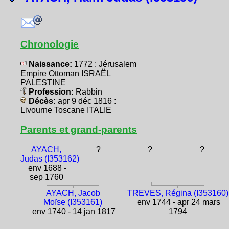
Chronologie
Naissance:
1772 : Jérusalem
Empire Ottoman ISRAËL
PALESTINE
Profession:
Rabbin
Décès:
apr 9 déc 1816 :
Livourne Toscane ITALIE
Parents et grand-parents
AYACH,
?
?
?
Judas (I353162)
env 1688 -
sep 1760
AYACH, Jacob
TREVES, Régina (I353160)
Moïse (I353161)
env 1744 - apr 24 mars
env 1740 - 14 jan 1817
1794