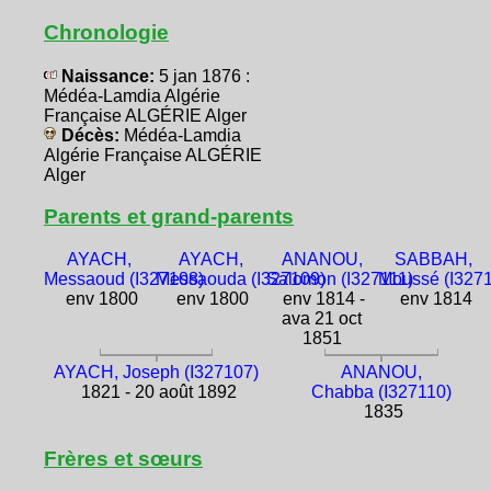
Chronologie
Naissance:
5 jan 1876 :
Médéa-Lamdia Algérie
Française ALGÉRIE Alger
Décès:
Médéa-Lamdia
Algérie Française ALGÉRIE
Alger
Parents et grand-parents
AYACH,
AYACH,
ANANOU,
SABBAH,
Messaoud (I327108)
Messaouda (I327109)
Salomon (I327111)
Moussé (I3271
env 1800
env 1800
env 1814 -
env 1814
ava 21 oct
1851
AYACH, Joseph (I327107)
ANANOU,
1821 - 20 août 1892
Chabba (I327110)
1835
Frères et sœurs