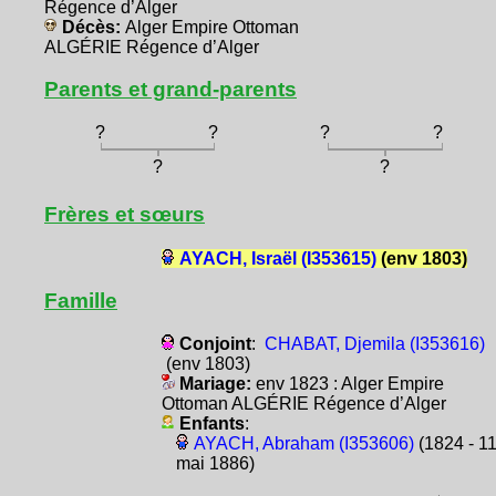
Régence d’Alger
Décès:
Alger Empire Ottoman
ALGÉRIE Régence d’Alger
Parents et grand-parents
?
?
?
?
?
?
Frères et sœurs
AYACH, Israël (I353615)
(env 1803)
Famille
Conjoint
:
CHABAT, Djemila (I353616)
(env 1803)
Mariage:
env 1823 : Alger Empire
Ottoman ALGÉRIE Régence d’Alger
Enfants
:
AYACH, Abraham (I353606)
(1824 - 1
mai 1886)