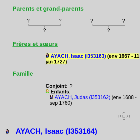
Parents et grand-parents
?
?
?
?
?
?
Frères et sœurs
AYACH, Isaac (I353163)
(env 1667 - 11
jan 1727)
Famille
Conjoint
: ?
Enfants
:
AYACH, Judas (I353162)
(env 1688 -
sep 1760)
AYACH, Isaac (I353164)