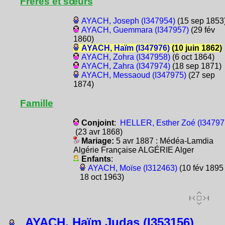
Frères et sœurs
AYACH, Joseph (I347954)
(15 sep 1853
AYACH, Guemmara (I347957)
(29 fév
1860)
AYACH, Haïm (I347976)
(10 juin 1862)
AYACH, Zohra (I347958)
(6 oct 1864)
AYACH, Zahra (I347974)
(18 sep 1871)
AYACH, Messaoud (I347975)
(27 sep
1874)
Famille
Conjoint
:
HELLER, Esther Zoé (I34797
(23 avr 1868)
Mariage:
5 avr 1887 : Médéa-Lamdia
Algérie Française ALGÉRIE Alger
Enfants
:
AYACH, Moïse (I312463)
(10 fév 1895 
18 oct 1963)
AYACH, Haïm Judas (I353156)