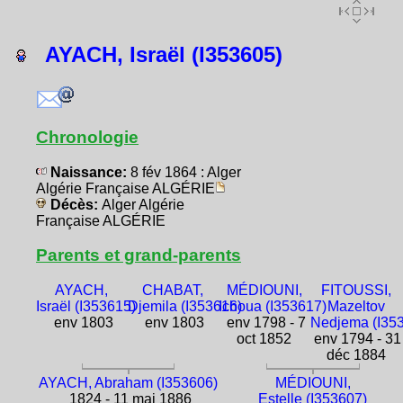
AYACH, Israël (I353605)
Chronologie
Naissance:
8 fév 1864 : Alger
Algérie Française ALGÉRIE
Décès:
Alger Algérie
Française ALGÉRIE
Parents et grand-parents
AYACH,
CHABAT,
MÉDIOUNI,
FITOUSSI,
Israël (I353615)
Djemila (I353616)
Ichoua (I353617)
Mazeltov
env 1803
env 1803
env 1798 - 7
Nedjema (I35
oct 1852
env 1794 - 31
déc 1884
AYACH, Abraham (I353606)
MÉDIOUNI,
1824 - 11 mai 1886
Estelle (I353607)