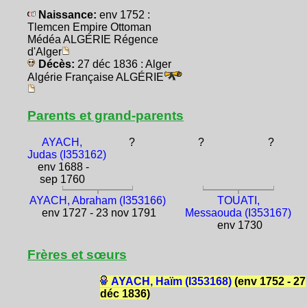
Naissance:
env 1752 :
Tlemcen Empire Ottoman
Médéa ALGÉRIE Régence
d'Alger
Décès:
27 déc 1836 : Alger
Algérie Française ALGÉRIE
Parents et grand-parents
AYACH,
?
?
?
Judas (I353162)
env 1688 -
sep 1760
AYACH, Abraham (I353166)
TOUATI,
env 1727 - 23 nov 1791
Messaouda (I353167)
env 1730
Frères et sœurs
AYACH, Haïm (I353168)
(env 1752 - 27
déc 1836)