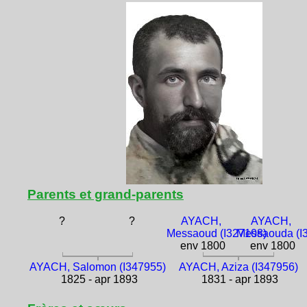
Parents et grand-parents
?
?
AYACH,
AYACH,
Messaoud (I327108)
Messaouda (I
env 1800
env 1800
AYACH, Salomon (I347955)
AYACH, Aziza (I347956)
1825 - apr 1893
1831 - apr 1893