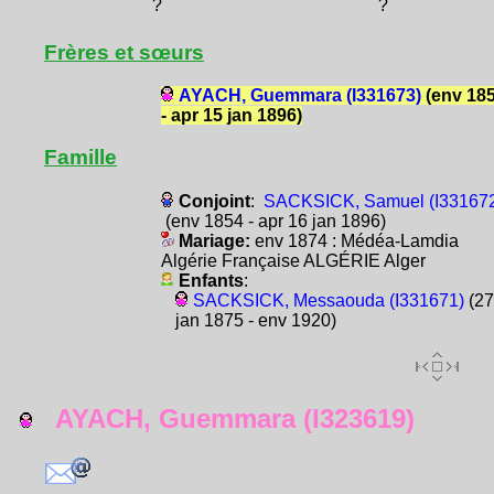
?
?
Frères et sœurs
AYACH, Guemmara (I331673)
(env 18
- apr 15 jan 1896)
Famille
Conjoint
:
SACKSICK, Samuel (I33167
(env 1854 - apr 16 jan 1896)
Mariage:
env 1874 : Médéa-Lamdia
Algérie Française ALGÉRIE Alger
Enfants
:
SACKSICK, Messaouda (I331671)
(27
jan 1875 - env 1920)
AYACH, Guemmara (I323619)