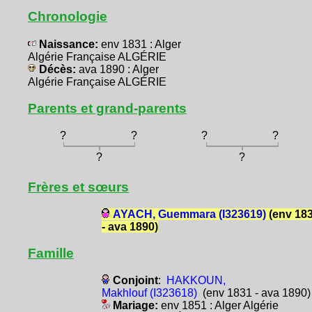
Chronologie
Naissance:
env 1831 : Alger
Algérie Française ALGÉRIE
Décès:
ava 1890 : Alger
Algérie Française ALGÉRIE
Parents et grand-parents
?
?
?
?
?
?
Frères et sœurs
AYACH, Guemmara (I323619)
(env 18
- ava 1890)
Famille
Conjoint
:
HAKKOUN,
Makhlouf (I323618)
(env 1831 - ava 1890)
Mariage:
env 1851 : Alger Algérie