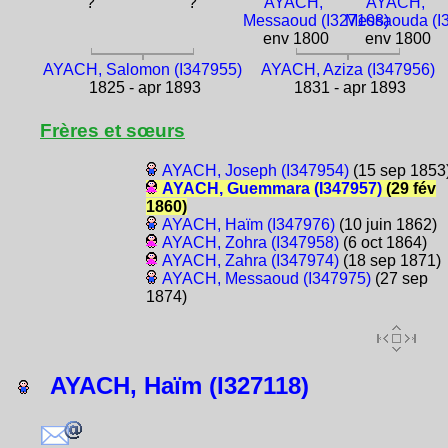
?
?
AYACH,
AYACH,
Messaoud (I327108)
Messaouda (I
env 1800
env 1800
AYACH, Salomon (I347955)
AYACH, Aziza (I347956)
1825 - apr 1893
1831 - apr 1893
Frères et sœurs
AYACH, Joseph (I347954)
(15 sep 1853
AYACH, Guemmara (I347957)
(29 fév
1860)
AYACH, Haïm (I347976)
(10 juin 1862)
AYACH, Zohra (I347958)
(6 oct 1864)
AYACH, Zahra (I347974)
(18 sep 1871)
AYACH, Messaoud (I347975)
(27 sep
1874)
AYACH, Haïm (I327118)