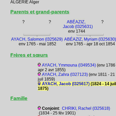
ALGÉRIE Alger
Parents et grand-parents
?
?
ABÉAZIZ,
?
Jacob (I325631)
env 1744
AYACH, Salomon (I325629)
ABÉAZIZ, Myriam (I325630)
env 1765 - mai 1852
env 1765 - apr 18 oct 1854
Frères et sœurs
AYACH, Ymmouna (I349534)
(env 1786 
apr 2 avr 1855)
AYACH, Zahra (I327123)
(env 1811 - 21
juil 1859)
AYACH, Jacob (I325617)
(1824 - 14 juil
1875)
Famille
Conjoint
:
CHRIKI, Rachel (I325618)
(1834 - 25 fév 1901)