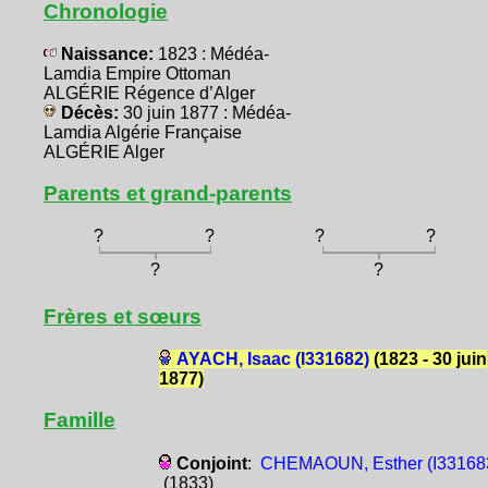
Chronologie
Naissance:
1823 : Médéa-
Lamdia Empire Ottoman
ALGÉRIE Régence d’Alger
Décès:
30 juin 1877 : Médéa-
Lamdia Algérie Française
ALGÉRIE Alger
Parents et grand-parents
?
?
?
?
?
?
Frères et sœurs
AYACH, Isaac (I331682)
(1823 - 30 juin
1877)
Famille
Conjoint
:
CHEMAOUN, Esther (I33168
(1833)