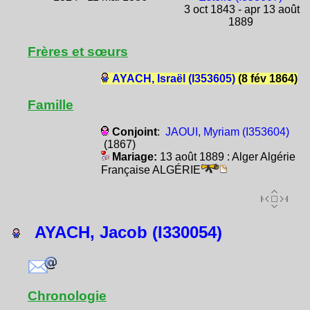
3 oct 1843 - apr 13 août
1889
Frères et sœurs
AYACH, Israël (I353605)
(8 fév 1864)
Famille
Conjoint
:
JAOUI, Myriam (I353604)
(1867)
Mariage:
13 août 1889 : Alger Algérie
Française ALGÉRIE
AYACH, Jacob (I330054)
Chronologie