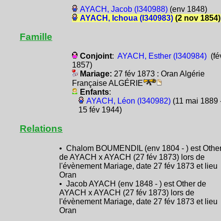
AYACH, Jacob (I340988)
(env 1848)
AYACH, Ichoua (I340983)
(2 nov 1854)
Famille
Conjoint
:
AYACH, Esther (I340984)
(fé
1857)
Mariage:
27 fév 1873 : Oran Algérie
Française ALGÉRIE
Enfants
:
AYACH, Léon (I340982)
(11 mai 1889 
15 fév 1944)
Relations
• Chalom BOUMENDIL (env 1804 - ) est Othe
de AYACH x AYACH (27 fév 1873) lors de
l'évènement Mariage, date 27 fév 1873 et lieu
Oran
• Jacob AYACH (env 1848 - ) est Other de
AYACH x AYACH (27 fév 1873) lors de
l'évènement Mariage, date 27 fév 1873 et lieu
Oran