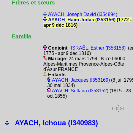
Frères et sœurs
AYACH, Joseph David (I354894)
AYACH, Haïm Judas (I353156)
(1772 -
apr 9 déc 1816)
Famille
Conjoint
:
ISRAËL, Esther (I353153)
(e
1775 - apr 9 déc 1816)
Mariage:
24 mars 1794 : Nice 06000
Alpes-Maritimes Provence-Alpes-Côte
d'Azur FRANCE
Enfants
:
AYACH, Jacques (I353169)
(8 juil 179
30 mai 1834)
AYACH, Sultana (I353152)
(1815 - 23
oct 1855)
AYACH, Ichoua (I340983)