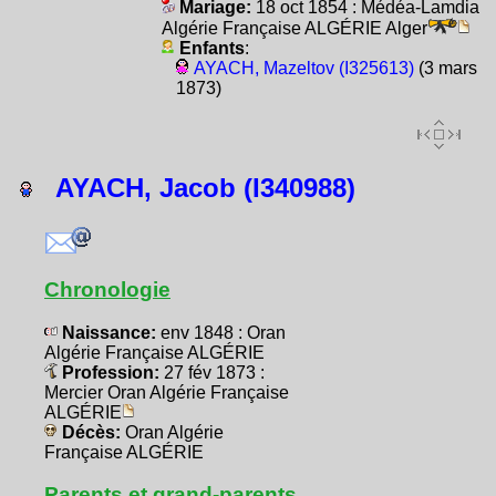
Mariage:
18 oct 1854 : Médéa-Lamdia
Algérie Française ALGÉRIE Alger
Enfants
:
AYACH, Mazeltov (I325613)
(3 mars
1873)
AYACH, Jacob (I340988)
Chronologie
Naissance:
env 1848 : Oran
Algérie Française ALGÉRIE
Profession:
27 fév 1873 :
Mercier Oran Algérie Française
ALGÉRIE
Décès:
Oran Algérie
Française ALGÉRIE
Parents et grand-parents