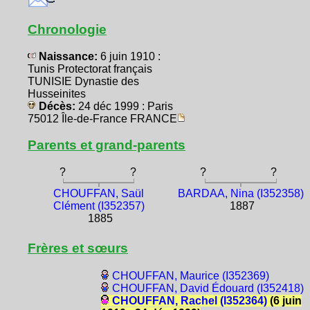
Chronologie
Naissance:
6 juin 1910 :
Tunis Protectorat français
TUNISIE Dynastie des
Husseinites
Décès:
24 déc 1999 : Paris
75012 Île-de-France FRANCE
Parents et grand-parents
?
?
?
?
CHOUFFAN, Saül
BARDAA, Nina (I352358)
Clément (I352357)
1887
1885
Frères et sœurs
CHOUFFAN, Maurice (I352369)
CHOUFFAN, David Édouard (I352418)
CHOUFFAN, Rachel (I352364)
(6 juin