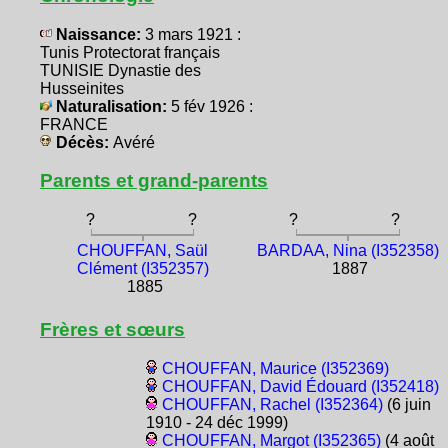
Naissance:
3 mars 1921 :
Tunis Protectorat français
TUNISIE Dynastie des
Husseinites
Naturalisation:
5 fév 1926 :
FRANCE
Décès:
Avéré
Parents et grand-parents
?
?
?
?
CHOUFFAN, Saül
BARDAA, Nina (I352358)
Clément (I352357)
1887
1885
Frères et sœurs
CHOUFFAN, Maurice (I352369)
CHOUFFAN, David Édouard (I352418)
CHOUFFAN, Rachel (I352364)
(6 juin
1910 - 24 déc 1999)
CHOUFFAN, Margot (I352365)
(4 août