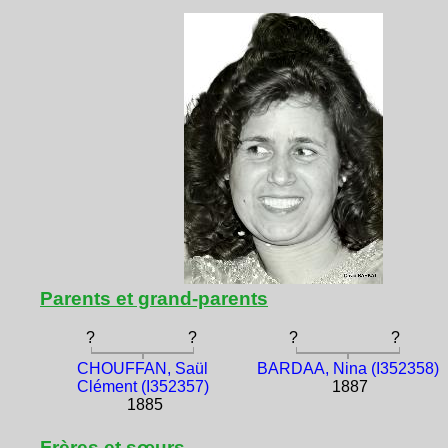
Parents et grand-parents
?
?
?
?
CHOUFFAN, Saül
BARDAA, Nina (I352358)
Clément (I352357)
1887
1885
Frères et sœurs