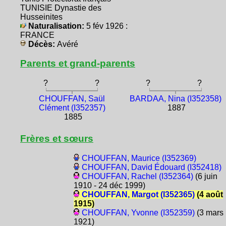
TUNISIE Dynastie des
Husseinites
Naturalisation:
5 fév 1926 :
FRANCE
Décès:
Avéré
Parents et grand-parents
?
?
?
?
CHOUFFAN, Saül
BARDAA, Nina (I352358)
Clément (I352357)
1887
1885
Frères et sœurs
CHOUFFAN, Maurice (I352369)
CHOUFFAN, David Édouard (I352418)
CHOUFFAN, Rachel (I352364)
(6 juin
1910 - 24 déc 1999)
CHOUFFAN, Margot (I352365)
(4 août
1915)
CHOUFFAN, Yvonne (I352359)
(3 mars
1921)