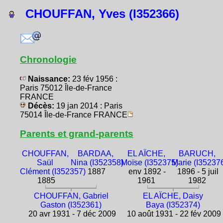
CHOUFFAN, Yves (I352366)
Chronologie
Naissance:
23 fév 1956 :
Paris 75012 Île-de-France
FRANCE
Décès:
19 jan 2014 : Paris
75014 Île-de-France FRANCE
Parents et grand-parents
CHOUFFAN,
BARDAA,
EL AÏCHE,
BARUCH,
Saül
Nina (I352358)
Moïse (I352375)
Marie (I35237
Clément (I352357)
1887
env 1892 -
1896 - 5 juil
1885
1961
1982
CHOUFFAN, Gabriel
EL AÏCHE, Daisy
Gaston (I352361)
Baya (I352374)
20 avr 1931 - 7 déc 2009
10 août 1931 - 22 fév 2009