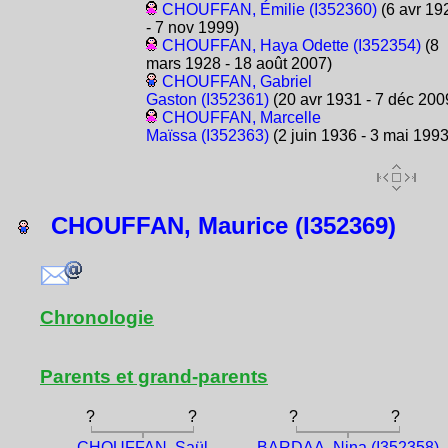
CHOUFFAN, Émilie (I352360)
(6 avr 19
- 7 nov 1999)
CHOUFFAN, Haya Odette (I352354)
(8
mars 1928 - 18 août 2007)
CHOUFFAN, Gabriel
Gaston (I352361)
(20 avr 1931 - 7 déc 200
CHOUFFAN, Marcelle
Maïssa (I352363)
(2 juin 1936 - 3 mai 1993
CHOUFFAN, Maurice (I352369)
Chronologie
Parents et grand-parents
?
?
?
?
CHOUFFAN, Saül
BARDAA, Nina (I352358)