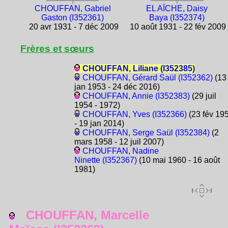
CHOUFFAN, Gabriel
EL AÏCHE, Daisy
Gaston (I352361)
Baya (I352374)
20 avr 1931 - 7 déc 2009
10 août 1931 - 22 fév 2009
Frères et sœurs
CHOUFFAN, Liliane (I352385)
CHOUFFAN, Gérard Saül (I352362)
(13
jan 1953 - 24 déc 2016)
CHOUFFAN, Annie (I352383)
(29 juil
1954 - 1972)
CHOUFFAN, Yves (I352366)
(23 fév 19
- 19 jan 2014)
CHOUFFAN, Serge Saül (I352384)
(2
mars 1958 - 12 juil 2007)
CHOUFFAN, Nadine
Ninette (I352367)
(10 mai 1960 - 16 août
1981)
CHOUFFAN, Marcelle