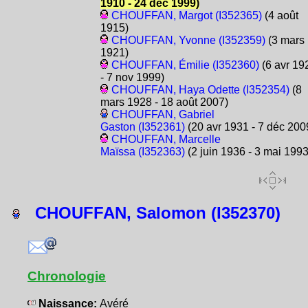
1910 - 24 déc 1999)
CHOUFFAN, Margot (I352365)
(4 août
1915)
CHOUFFAN, Yvonne (I352359)
(3 mars
1921)
CHOUFFAN, Émilie (I352360)
(6 avr 19
- 7 nov 1999)
CHOUFFAN, Haya Odette (I352354)
(8
mars 1928 - 18 août 2007)
CHOUFFAN, Gabriel
Gaston (I352361)
(20 avr 1931 - 7 déc 200
CHOUFFAN, Marcelle
Maïssa (I352363)
(2 juin 1936 - 3 mai 1993
CHOUFFAN, Salomon (I352370)
Chronologie
Naissance:
Avéré