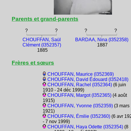
Parents et grand-parents
?
?
?
?
CHOUFFAN, Saül
BARDAA, Nina (I352358)
Clément (I352357)
1887
1885
Frères et sœurs
CHOUFFAN, Maurice (I352369)
CHOUFFAN, David Édouard (I352418)
CHOUFFAN, Rachel (I352364)
(6 juin
1910 - 24 déc 1999)
CHOUFFAN, Margot (I352365)
(4 août
1915)
CHOUFFAN, Yvonne (I352359)
(3 mars
1921)
CHOUFFAN, Émilie (I352360)
(6 avr 19
- 7 nov 1999)
CHOUFFAN, Haya Odette (I352354)
(8