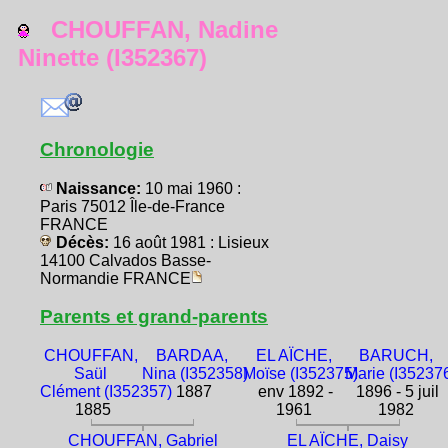
CHOUFFAN, Nadine
Ninette (I352367)
Chronologie
Naissance:
10 mai 1960 :
Paris 75012 Île-de-France
FRANCE
Décès:
16 août 1981 : Lisieux
14100 Calvados Basse-
Normandie FRANCE
Parents et grand-parents
CHOUFFAN,
BARDAA,
EL AÏCHE,
BARUCH,
Saül
Nina (I352358)
Moïse (I352375)
Marie (I35237
Clément (I352357)
1887
env 1892 -
1896 - 5 juil
1885
1961
1982
CHOUFFAN, Gabriel
EL AÏCHE, Daisy