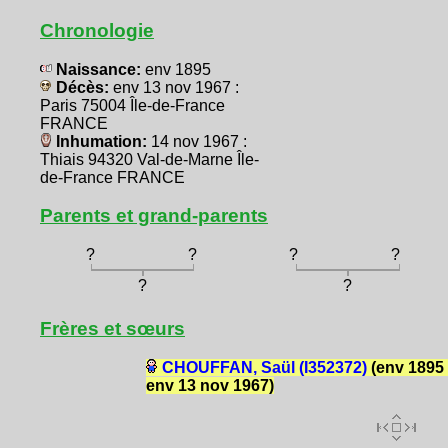
Chronologie
Naissance:
env 1895
Décès:
env 13 nov 1967 :
Paris 75004 Île-de-France
FRANCE
Inhumation:
14 nov 1967 :
Thiais 94320 Val-de-Marne Île-
de-France FRANCE
Parents et grand-parents
?
?
?
?
?
?
Frères et sœurs
CHOUFFAN, Saül (I352372)
(env 1895 
env 13 nov 1967)