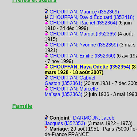
CHOUFFAN, Maurice (I352369)
CHOUFFAN, David Édouard (I352418)
CHOUFFAN, Rachel (I352364)
(6 juin
1910 - 24 déc 1999)
CHOUFFAN, Margot (I352365)
(4 août
1915)
CHOUFFAN, Yvonne (I352359)
(3 mars
1921)
CHOUFFAN, Émilie (I352360)
(6 avr 19
- 7 nov 1999)
CHOUFFAN, Haya Odette (I352354)
(8
mars 1928 - 18 août 2007)
CHOUFFAN, Gabriel
Gaston (I352361)
(20 avr 1931 - 7 déc 200
CHOUFFAN, Marcelle
Maïssa (I352363)
(2 juin 1936 - 3 mai 1993
Famille
Conjoint
:
DARMOUN, Jacob
Jacques (I352353)
(3 mars 1922 - 1973)
Mariage:
29 août 1951 : Paris 75000 Île-
de-France FRANCE