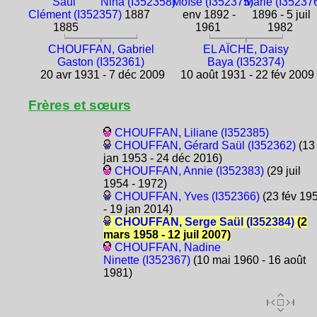
Saül
Nina (I352358)
Moïse (I352375)
Marie (I35237
Clément (I352357)
1887
env 1892 -
1896 - 5 juil
1885
1961
1982
CHOUFFAN, Gabriel
EL AÏCHE, Daisy
Gaston (I352361)
Baya (I352374)
20 avr 1931 - 7 déc 2009
10 août 1931 - 22 fév 2009
Frères et sœurs
CHOUFFAN, Liliane (I352385)
CHOUFFAN, Gérard Saül (I352362)
(13
jan 1953 - 24 déc 2016)
CHOUFFAN, Annie (I352383)
(29 juil
1954 - 1972)
CHOUFFAN, Yves (I352366)
(23 fév 19
- 19 jan 2014)
CHOUFFAN, Serge Saül (I352384)
(2
mars 1958 - 12 juil 2007)
CHOUFFAN, Nadine
Ninette (I352367)
(10 mai 1960 - 16 août
1981)