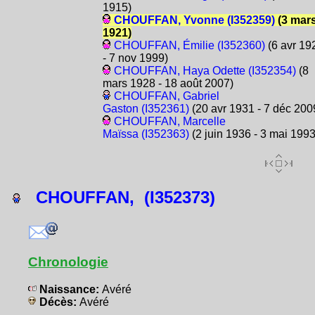
1915)
CHOUFFAN, Yvonne (I352359)
(3 mar
1921)
CHOUFFAN, Émilie (I352360)
(6 avr 19
- 7 nov 1999)
CHOUFFAN, Haya Odette (I352354)
(8
mars 1928 - 18 août 2007)
CHOUFFAN, Gabriel
Gaston (I352361)
(20 avr 1931 - 7 déc 200
CHOUFFAN, Marcelle
Maïssa (I352363)
(2 juin 1936 - 3 mai 1993
CHOUFFAN, (I352373)
Chronologie
Naissance:
Avéré
Décès:
Avéré