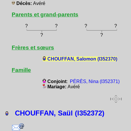
Décès:
Avéré
Parents et grand-parents
?
?
?
?
?
?
Frères et sœurs
CHOUFFAN, Salomon (I352370)
Famille
Conjoint
:
PÉRÈS, Nina (I352371)
Mariage:
Avéré
CHOUFFAN, Saül (I352372)