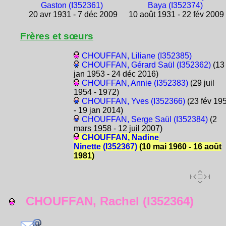
Gaston (I352361)
Baya (I352374)
20 avr 1931 - 7 déc 2009
10 août 1931 - 22 fév 2009
Frères et sœurs
CHOUFFAN, Liliane (I352385)
CHOUFFAN, Gérard Saül (I352362)
(13
jan 1953 - 24 déc 2016)
CHOUFFAN, Annie (I352383)
(29 juil
1954 - 1972)
CHOUFFAN, Yves (I352366)
(23 fév 19
- 19 jan 2014)
CHOUFFAN, Serge Saül (I352384)
(2
mars 1958 - 12 juil 2007)
CHOUFFAN, Nadine
Ninette (I352367)
(10 mai 1960 - 16 août
1981)
CHOUFFAN, Rachel (I352364)