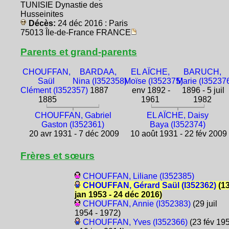
TUNISIE Dynastie des
Husseinites
Décès:
24 déc 2016 : Paris
75013 Île-de-France FRANCE
Parents et grand-parents
CHOUFFAN,
BARDAA,
EL AÏCHE,
BARUCH,
Saül
Nina (I352358)
Moïse (I352375)
Marie (I35237
Clément (I352357)
1887
env 1892 -
1896 - 5 juil
1885
1961
1982
CHOUFFAN, Gabriel
EL AÏCHE, Daisy
Gaston (I352361)
Baya (I352374)
20 avr 1931 - 7 déc 2009
10 août 1931 - 22 fév 2009
Frères et sœurs
CHOUFFAN, Liliane (I352385)
CHOUFFAN, Gérard Saül (I352362)
(1
jan 1953 - 24 déc 2016)
CHOUFFAN, Annie (I352383)
(29 juil
1954 - 1972)
CHOUFFAN, Yves (I352366)
(23 fév 19