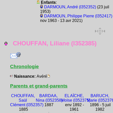
Enfants
:
DARMOUN, André (I352352)
(23 juil
1953)
DARMOUN, Philippe Pierre (I352417)
nov 1963 - 13 avr 2021)
CHOUFFAN, Liliane (I352385)
Chronologie
Naissance:
Avéré
Parents et grand-parents
CHOUFFAN,
BARDAA,
EL AÏCHE,
BARUCH,
Saül
Nina (I352358)
Moïse (I352375)
Marie (I35237
Clément (I352357)
1887
env 1892 -
1896 - 5 juil
1885
1961
1982