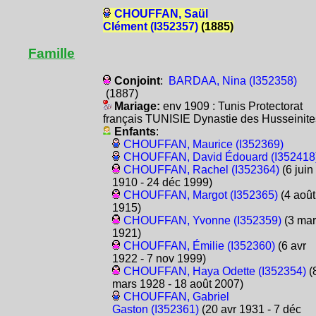
CHOUFFAN, Saül
Clément (I352357)
(1885)
Famille
Conjoint
:
BARDAA, Nina (I352358)
(1887)
Mariage:
env 1909 : Tunis Protectorat
français TUNISIE Dynastie des Husseinite
Enfants
:
CHOUFFAN, Maurice (I352369)
CHOUFFAN, David Édouard (I352418
CHOUFFAN, Rachel (I352364)
(6 juin
1910 - 24 déc 1999)
CHOUFFAN, Margot (I352365)
(4 août
1915)
CHOUFFAN, Yvonne (I352359)
(3 mar
1921)
CHOUFFAN, Émilie (I352360)
(6 avr
1922 - 7 nov 1999)
CHOUFFAN, Haya Odette (I352354)
(
mars 1928 - 18 août 2007)
CHOUFFAN, Gabriel
Gaston (I352361)
(20 avr 1931 - 7 déc