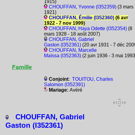
1915)
CHOUFFAN, Yvonne (I352359)
(3 mars
1921)
CHOUFFAN, Émilie (I352360)
(6 avr
1922 - 7 nov 1999)
CHOUFFAN, Haya Odette (I352354)
(8
mars 1928 - 18 août 2007)
CHOUFFAN, Gabriel
Gaston (I352361)
(20 avr 1931 - 7 déc 200
CHOUFFAN, Marcelle
Maïssa (I352363)
(2 juin 1936 - 3 mai 1993
Famille
Conjoint
:
TOUITOU, Charles
Salomon (I352391)
Mariage:
Avéré
CHOUFFAN, Gabriel
Gaston (I352361)