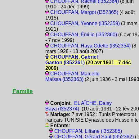
CHOUFFAN, Rachel (I352364)
(6 juin
1910 - 24 déc 1999)
CHOUFFAN, Margot (I352365)
(4 août
1915)
CHOUFFAN, Yvonne (I352359)
(3 mars
1921)
CHOUFFAN, Émilie (I352360)
(6 avr 19
- 7 nov 1999)
CHOUFFAN, Haya Odette (I352354)
(8
mars 1928 - 18 août 2007)
CHOUFFAN, Gabriel
Gaston (I352361)
(20 avr 1931 - 7 déc
2009)
CHOUFFAN, Marcelle
Maïssa (I352363)
(2 juin 1936 - 3 mai 1993
Famille
Conjoint
:
EL AÏCHE, Daisy
Baya (I352374)
(10 août 1931 - 22 fév 200
Mariage:
7 avr 1952 : Tunis Protectorat
français TUNISIE Dynastie des Husseinite
Enfants
:
CHOUFFAN, Liliane (I352385)
CHOUFFAN, Gérard Saül (I352362)
(