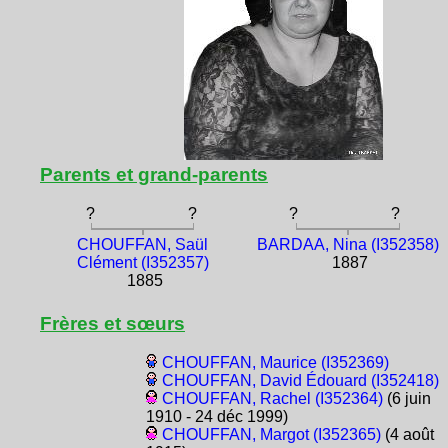
Parents et grand-parents
?
?
?
?
CHOUFFAN, Saül
BARDAA, Nina (I352358)
Clément (I352357)
1887
1885
Frères et sœurs
CHOUFFAN, Maurice (I352369)
CHOUFFAN, David Édouard (I352418)
CHOUFFAN, Rachel (I352364)
(6 juin
1910 - 24 déc 1999)
CHOUFFAN, Margot (I352365)
(4 août