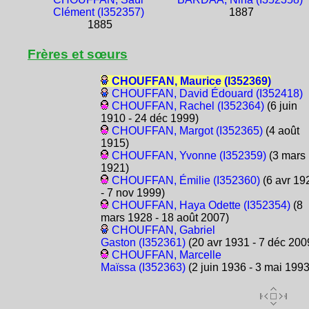
Clément (I352357)
1887
1885
Frères et sœurs
CHOUFFAN, Maurice (I352369)
CHOUFFAN, David Édouard (I352418)
CHOUFFAN, Rachel (I352364)
(6 juin
1910 - 24 déc 1999)
CHOUFFAN, Margot (I352365)
(4 août
1915)
CHOUFFAN, Yvonne (I352359)
(3 mars
1921)
CHOUFFAN, Émilie (I352360)
(6 avr 19
- 7 nov 1999)
CHOUFFAN, Haya Odette (I352354)
(8
mars 1928 - 18 août 2007)
CHOUFFAN, Gabriel
Gaston (I352361)
(20 avr 1931 - 7 déc 200
CHOUFFAN, Marcelle
Maïssa (I352363)
(2 juin 1936 - 3 mai 1993