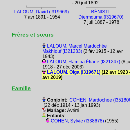
- 20 juil 1892
LALOUM, David (I319669)
BÉNISTI,
7 avr 1891 - 1954
Djermouma (I319670)
7 juil 1887 - 1978
Frères et sœurs
LALOUM, Marcel Mardochée
Makhlouf (I321233)
(2 fév 1915 - 12 avr
1943)
LALOUM, Hamina Éliane (I321247)
(8 j
1918 - 27 déc 2003)
LALOUM, Olga (I319671)
(12 avr 1923 
avr 2019)
Famille
Conjoint
:
COHEN, Mardochée (I35180
(22 déc 1914 - 13 jan 1993)
Mariage:
Avéré
Enfants
:
COHEN, Sylvie (I338678)
(1955)