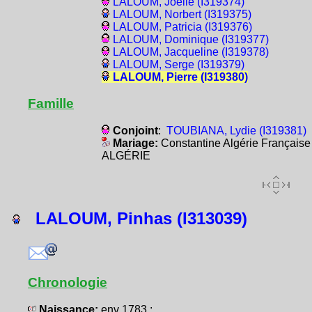
LALOUM, Joëlle (I319374)
LALOUM, Norbert (I319375)
LALOUM, Patricia (I319376)
LALOUM, Dominique (I319377)
LALOUM, Jacqueline (I319378)
LALOUM, Serge (I319379)
LALOUM, Pierre (I319380)
Famille
Conjoint
:
TOUBIANA, Lydie (I319381)
Mariage:
Constantine Algérie Française
ALGÉRIE
LALOUM, Pinhas (I313039)
Chronologie
Naissance:
env 1783 :