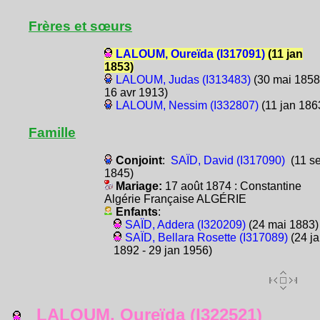
Frères et sœurs
LALOUM, Oureïda (I317091)
(11 jan
1853)
LALOUM, Judas (I313483)
(30 mai 1858
16 avr 1913)
LALOUM, Nessim (I332807)
(11 jan 186
Famille
Conjoint
:
SAÏD, David (I317090)
(11 s
1845)
Mariage:
17 août 1874 : Constantine
Algérie Française ALGÉRIE
Enfants
:
SAÏD, Addera (I320209)
(24 mai 1883)
SAÏD, Bellara Rosette (I317089)
(24 ja
1892 - 29 jan 1956)
LALOUM, Oureïda (I322521)