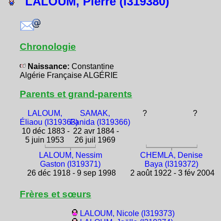
LALOUM, Pierre (I319380)
Chronologie
Naissance:
Constantine
Algérie Française ALGÉRIE
Parents et grand-parents
LALOUM,
SAMAK,
?
?
Éliaou (I319363)
Fanida (I319366)
10 déc 1883 -
22 avr 1884 -
5 juin 1953
26 juil 1969
LALOUM, Nessim
CHEMLA, Denise
Gaston (I319371)
Baya (I319372)
26 déc 1918 - 9 sep 1998
2 août 1922 - 3 fév 2004
Frères et sœurs
LALOUM, Nicole (I319373)