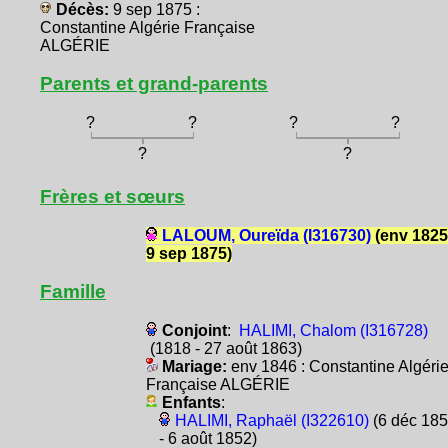
Décès:
9 sep 1875 :
Constantine Algérie Française
ALGÉRIE
Parents et grand-parents
?
?
?
?
?
?
Frères et sœurs
LALOUM, Oureïda (I316730)
(env 1825
9 sep 1875)
Famille
Conjoint
:
HALIMI, Chalom (I316728)
(1818 - 27 août 1863)
Mariage:
env 1846 : Constantine Algéri
Française ALGÉRIE
Enfants
:
HALIMI, Raphaël (I322610)
(6 déc 18
- 6 août 1852)