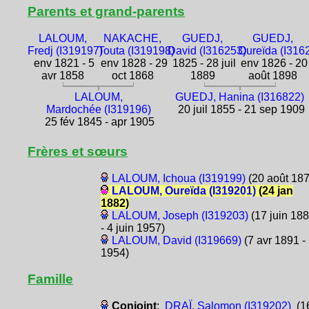
Parents et grand-parents
LALOUM,
NAKACHE,
GUEDJ,
GUEDJ,
Fredj (I319197)
Touta (I319198)
David (I316253)
Oureïda (I316
env 1821 - 5
env 1828 - 29
1825 - 28 juil
env 1826 - 20
avr 1858
oct 1868
1889
août 1898
LALOUM,
GUEDJ, Hanina (I316822)
Mardochée (I319196)
20 juil 1855 - 21 sep 1909
25 fév 1845 - apr 1905
Frères et sœurs
LALOUM, Ichoua (I319199)
(20 août 187
LALOUM, Oureïda (I319201)
(24 jan
1882)
LALOUM, Joseph (I319203)
(17 juin 18
- 4 juin 1957)
LALOUM, David (I319669)
(7 avr 1891 -
1954)
Famille
Conjoint
:
DRAÏ, Salomon (I319202)
(1