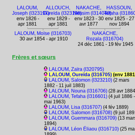
LALOUM,
ALLOUCH,
NAKACHE,
HASSOUN,
Joseph (I323197)
Oureïda (I323198)
Nessim (I314040)
Tefaha (I3186
env 1826 -
env 1829 -
env 1823 - 30
env 1825 - 27
apr 1881
apr 1881
avr 1877
nov 1894
LALOUM, Moïse (I316703)
NAKACHE,
30 avr 1854 - apr 1910
Rozala (I316704)
24 déc 1861 - 19 fév 1945
Frères et sœurs
LALOUM, Zaïra (I320795)
LALOUM, Oureïda (I316705)
(env 1881
LALOUM, Salomon (I323210)
(2 mars
1882 - 11 juil 1883)
LALOUM, Nouna (I316706)
(28 avr 1884
LALOUM, Tefaha (I316601)
(4 juil 1886 -
mai 1963)
LALOUM, Lisa (I316707)
(4 fév 1889)
LALOUM, Salomon (I316708)
(9 juil 189
LALOUM, Guemmara (I316709)
(13 mar
1894)
LALOUM, Léon Éliaou (I316710)
(25 ma
1899)