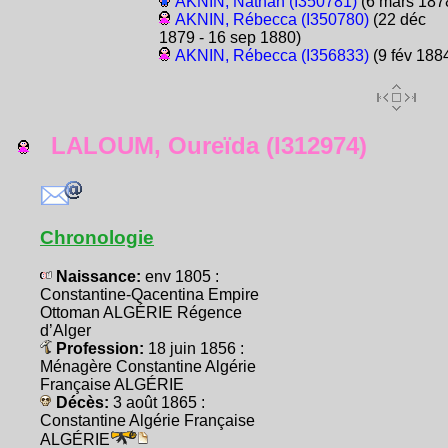
AKNIN, Nathan (I350781)
(6 mars 187
AKNIN, Rébecca (I350780)
(22 déc
1879 - 16 sep 1880)
AKNIN, Rébecca (I356833)
(9 fév 188
LALOUM, Oureïda (I312974)
Chronologie
Naissance:
env 1805 :
Constantine-Qacentina Empire
Ottoman ALGÉRIE Régence
d’Alger
Profession:
18 juin 1856 :
Ménagère Constantine Algérie
Française ALGÉRIE
Décès:
3 août 1865 :
Constantine Algérie Française
ALGÉRIE