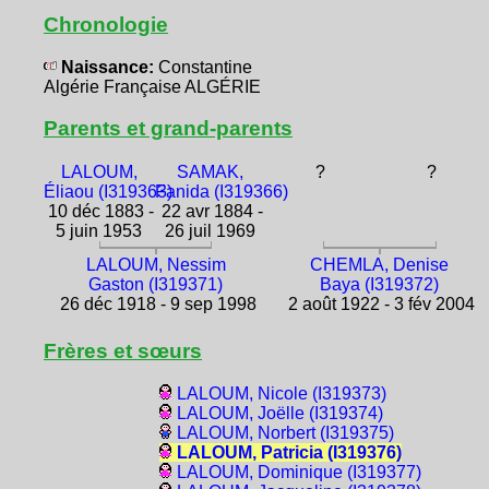
Chronologie
Naissance:
Constantine
Algérie Française ALGÉRIE
Parents et grand-parents
LALOUM,
SAMAK,
?
?
Éliaou (I319363)
Fanida (I319366)
10 déc 1883 -
22 avr 1884 -
5 juin 1953
26 juil 1969
LALOUM, Nessim
CHEMLA, Denise
Gaston (I319371)
Baya (I319372)
26 déc 1918 - 9 sep 1998
2 août 1922 - 3 fév 2004
Frères et sœurs
LALOUM, Nicole (I319373)
LALOUM, Joëlle (I319374)
LALOUM, Norbert (I319375)
LALOUM, Patricia (I319376)
LALOUM, Dominique (I319377)