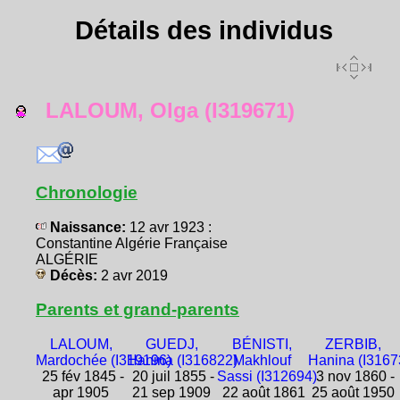
Détails des individus
LALOUM, Olga (I319671)
Chronologie
Naissance:
12 avr 1923 :
Constantine Algérie Française
ALGÉRIE
Décès:
2 avr 2019
Parents et grand-parents
LALOUM,
GUEDJ,
BÉNISTI,
ZERBIB,
Mardochée (I319196)
Hanina (I316822)
Makhlouf
Hanina (I3167
25 fév 1845 -
20 juil 1855 -
Sassi (I312694)
3 nov 1860 -
apr 1905
21 sep 1909
22 août 1861
25 août 1950