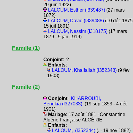
20 juin 1922)
LALOUM, Esther (I339487)
(27 mars
1872)
LALOUM, David (I339488)
(10 déc 1875
15 juil 1891)
LALOUM, Nessim (I318175)
(17 mars
1879 - 9 jan 1919)
Famille (1)
Conjoint
: ?
Enfants
:
LALOUM, Khalfallah (I352343)
(9 fév
1903)
Famille (2)
Conjoint
:
KHARROUBI,
Bendkia (I327033)
(19 sep 1853 - 4 déc
1901)
Mariage:
17 août 1881 : Constantine
Algérie Française ALGÉRIE
Enfants
:
LALOUM, (I352344)
(. - 19 nov 1882)