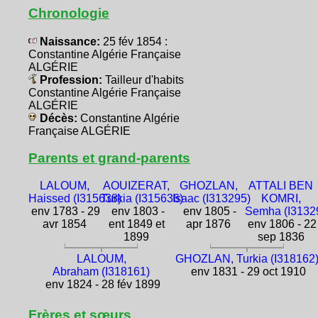
Chronologie
Naissance:
25 fév 1854 :
Constantine Algérie Française
ALGÉRIE
Profession:
Tailleur d'habits
Constantine Algérie Française
ALGÉRIE
Décès:
Constantine Algérie
Française ALGÉRIE
Parents et grand-parents
LALOUM,
AOUIZERAT,
GHOZLAN,
ATTALI BEN
Haissed (I315638)
Turkia (I315636)
Isaac (I313295)
KOMRI,
env 1783 - 29
env 1803 -
env 1805 -
Semha (I3132
avr 1854
ent 1849 et
apr 1876
env 1806 - 22
1899
sep 1836
LALOUM,
GHOZLAN, Turkia (I318162
Abraham (I318161)
env 1831 - 29 oct 1910
env 1824 - 28 fév 1899
Frères et sœurs