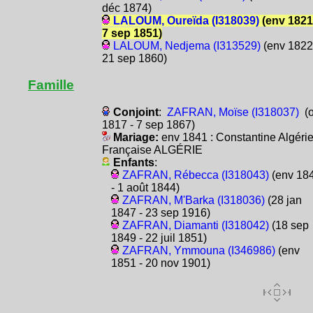
déc 1874)
LALOUM, Oureïda (I318039)
(env 1821
7 sep 1851)
LALOUM, Nedjema (I313529)
(env 1822
21 sep 1860)
Famille
Conjoint
:
ZAFRAN, Moïse (I318037)
(o
1817 - 7 sep 1867)
Mariage:
env 1841 : Constantine Algéri
Française ALGÉRIE
Enfants
:
ZAFRAN, Rébecca (I318043)
(env 18
- 1 août 1844)
ZAFRAN, M'Barka (I318036)
(28 jan
1847 - 23 sep 1916)
ZAFRAN, Diamanti (I318042)
(18 sep
1849 - 22 juil 1851)
ZAFRAN, Ymmouna (I346986)
(env
1851 - 20 nov 1901)