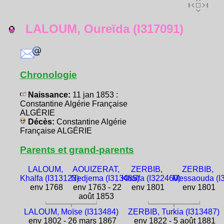
LALOUM, Oureïda (I317091)
Chronologie
Naissance:
11 jan 1853 :
Constantine Algérie Française
ALGÉRIE
Décès:
Constantine Algérie
Française ALGÉRIE
Parents et grand-parents
LALOUM,
AOUIZERAT,
ZERBIB,
ZERBIB,
Khalfa (I313123)
Nedjema (I313485)
Khalfa (I322460)
Messaouda (I
env 1768
env 1763 - 22
env 1801
env 1801
août 1853
LALOUM, Moïse (I313484)
ZERBIB, Turkia (I313487)
env 1802 - 26 mars 1867
env 1822 - 5 août 1881