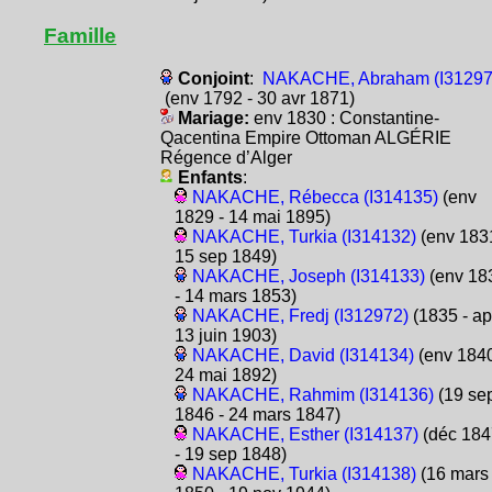
Famille
Conjoint
:
NAKACHE, Abraham (I31297
(env 1792 - 30 avr 1871)
Mariage:
env 1830 : Constantine-
Qacentina Empire Ottoman ALGÉRIE
Régence d’Alger
Enfants
:
NAKACHE, Rébecca (I314135)
(env
1829 - 14 mai 1895)
NAKACHE, Turkia (I314132)
(env 1831
15 sep 1849)
NAKACHE, Joseph (I314133)
(env 18
- 14 mars 1853)
NAKACHE, Fredj (I312972)
(1835 - ap
13 juin 1903)
NAKACHE, David (I314134)
(env 1840
24 mai 1892)
NAKACHE, Rahmim (I314136)
(19 se
1846 - 24 mars 1847)
NAKACHE, Esther (I314137)
(déc 184
- 19 sep 1848)
NAKACHE, Turkia (I314138)
(16 mars