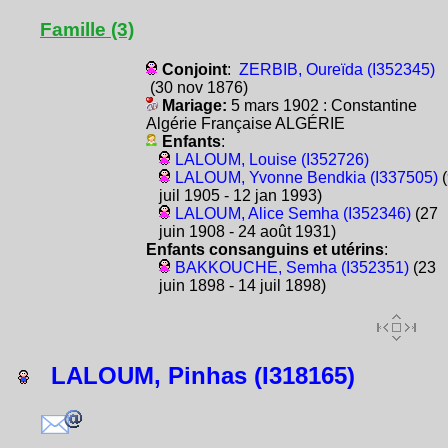
Famille (3)
Conjoint
:
ZERBIB, Oureïda (I352345)
(30 nov 1876)
Mariage:
5 mars 1902 : Constantine
Algérie Française ALGÉRIE
Enfants
:
LALOUM, Louise (I352726)
LALOUM, Yvonne Bendkia (I337505)
(
juil 1905 - 12 jan 1993)
LALOUM, Alice Semha (I352346)
(27
juin 1908 - 24 août 1931)
Enfants consanguins et utérins
:
BAKKOUCHE, Semha (I352351)
(23
juin 1898 - 14 juil 1898)
LALOUM, Pinhas (I318165)