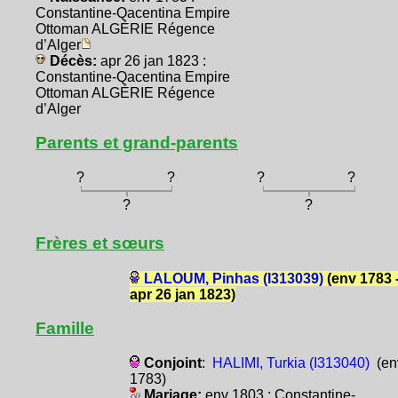
Constantine-Qacentina Empire
Ottoman ALGÉRIE Régence
d’Alger
Décès:
apr 26 jan 1823 :
Constantine-Qacentina Empire
Ottoman ALGÉRIE Régence
d’Alger
Parents et grand-parents
?
?
?
?
?
?
Frères et sœurs
LALOUM, Pinhas (I313039)
(env 1783 
apr 26 jan 1823)
Famille
Conjoint
:
HALIMI, Turkia (I313040)
(en
1783)
Mariage:
env 1803 : Constantine-