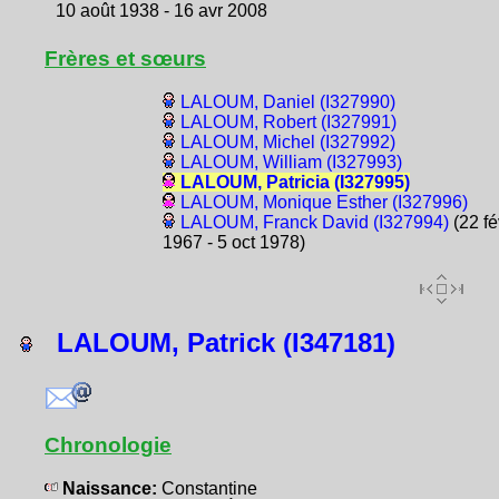
10 août 1938 - 16 avr 2008
Frères et sœurs
LALOUM, Daniel (I327990)
LALOUM, Robert (I327991)
LALOUM, Michel (I327992)
LALOUM, William (I327993)
LALOUM, Patricia (I327995)
LALOUM, Monique Esther (I327996)
LALOUM, Franck David (I327994)
(22 fé
1967 - 5 oct 1978)
LALOUM, Patrick (I347181)
Chronologie
Naissance:
Constantine