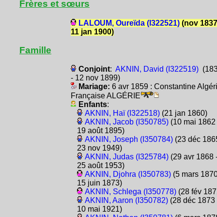
Frères et sœurs
LALOUM, Oureïda (I322521)
(nov 1837
11 jan 1900)
Famille
Conjoint
:
AKNIN, David (I322519)
(18
- 12 nov 1899)
Mariage:
6 avr 1859 : Constantine Algér
Française ALGÉRIE
Enfants
:
AKNIN, Haï (I322518)
(21 jan 1860)
AKNIN, Jacob (I350785)
(10 mai 1862 
19 août 1895)
AKNIN, Joseph (I350784)
(23 déc 1865
23 nov 1949)
AKNIN, Judas (I325784)
(29 avr 1868 
25 août 1953)
AKNIN, Djohra (I350783)
(5 mars 1870
15 juin 1873)
AKNIN, Schlega (I350778)
(28 fév 187
AKNIN, Aaron (I350782)
(28 déc 1873 
10 mai 1921)