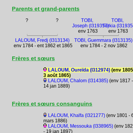
Parents et grand-parents
?
?
TOBI,
TOBI,
Joseph (I319357)
Turkia (I31935
env 1763
env 1763
LALOUM, Fredj (I313134)
TOBI, Guemmara (I313135)
env 1784 - ent 1862 et 1865
env 1784 - 2 nov 1862
Frères et sœurs
LALOUM, Oureïda (I312974)
(env 1805
3 août 1865)
LALOUM, Chalom (I314385)
(env 1817 -
14 jan 1889)
Frères et sœurs consanguins
LALOUM, Khalfa (I321277)
(env 1801 - 
mars 1886)
LALOUM, Messouka (I338965)
(env 182
- 19 jan 1897)