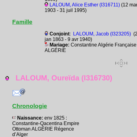
LALOUM, Alice Esther (I316711)
(12 ma
1903 - 31 juil 1995)
Famille
Conjoint
:
LALOUM, Jacob (I323205)
(
jan 1863 - 9 avr 1940)
Mariage:
Constantine Algérie Française
ALGÉRIE
LALOUM, Oureïda (I316730)
Chronologie
Naissance:
env 1825 :
Constantine-Qacentina Empire
Ottoman ALGÉRIE Régence
d’Alger