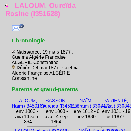
LALOUM, Oureïda
Rosine (I351628)
Chronologie
Naissance:
19 mars 1877 :
Guelma Algérie Française
ALGÉRIE Constantine
Décès:
24 mai 1877 : Guelma
Algérie Française ALGÉRIE
Constantine
Parents et grand-parents
LALOUM,
SASSON,
NAÏM,
PARIENTÉ,
Haïm (I345016)
Oureïda (I345017)
Éphraïm (I330847)
Aziza (I33084
env 1803 -
env 1803 -
env 1812 - 6
env 1831 - 19
ava 14 sep
ava 14 sep
nov 1880
oct 1877
1864
1864
LALOUM, Haïm (I330846)
NAÏM, Yacot (I330843)