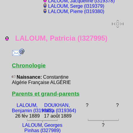
LALOUM, Jacqueline (I319378)
LALOUM, Serge (I319379)
LALOUM, Pierre (I319380)
LALOUM, Patricia (I327995)
Chronologie
Naissance:
Constantine
Algérie Française ALGÉRIE
Parents et grand-parents
LALOUM,
DOUKHAN,
?
?
Benjamin (I319362)
Hafsa (I319364)
26 fév 1889
17 août 1889
LALOUM, Georges
?
Pinhas (I327989)