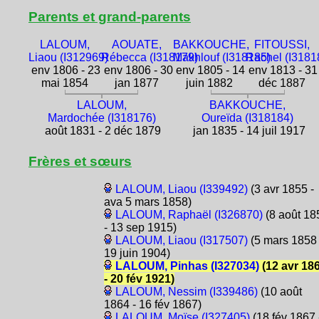
Parents et grand-parents
LALOUM,
AOUATE,
BAKKOUCHE,
FITOUSSI,
Liaou (I312969)
Rébecca (I318179)
Makhlouf (I318185)
Rachel (I3181
env 1806 - 23
env 1806 - 30
env 1805 - 14
env 1813 - 31
mai 1854
jan 1877
juin 1882
déc 1887
LALOUM,
BAKKOUCHE,
Mardochée (I318176)
Oureïda (I318184)
août 1831 - 2 déc 1879
jan 1835 - 14 juil 1917
Frères et sœurs
LALOUM, Liaou (I339492)
(3 avr 1855 -
ava 5 mars 1858)
LALOUM, Raphaël (I326870)
(8 août 18
- 13 sep 1915)
LALOUM, Liaou (I317507)
(5 mars 1858 
19 juin 1904)
LALOUM, Pinhas (I327034)
(12 avr 18
- 20 fév 1921)
LALOUM, Nessim (I339486)
(10 août
1864 - 16 fév 1867)
LALOUM, Moïse (I327405)
(18 fév 1867 