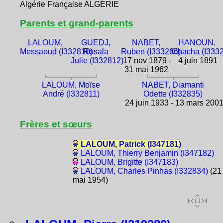
Algérie Française ALGÉRIE
Parents et grand-parents
LALOUM,
GUEDJ,
NABET,
HANOUN,
Messaoud (I332810)
Rosala
Ruben (I333266)
Chacha (I333
Julie (I332812)
17 nov 1879 -
4 juin 1891
31 mai 1962
LALOUM, Moïse
NABET, Diamanti
André (I332811)
Odette (I332835)
24 juin 1933 - 13 mars 200
Frères et sœurs
LALOUM, Patrick (I347181)
LALOUM, Thierry Benjamin (I347182)
LALOUM, Brigitte (I347183)
LALOUM, Charles Pinhas (I332834)
(21
mai 1954)