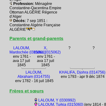
Profession:
Ménagère
Constantine-Qacentina Empire
Ottoman ALGÉRIE Régence
d’Alger
Décès:
7 sep 1851 :
Constantine Algérie Française
ALGÉRIE
Parents et grand-parents
LALOUM,
X,
?
?
Mardochée (I315061)
Hafsa (I315062)
env 1761 -
env 1761 -
ava 17 juil
ava 17 juil
1845
1845
LALOUM,
KHALIFA, Djohra (I314756)
Abraham (I314755)
env 1793 - apr 9 déc 1874
env 1782 - 16 juil 1845
Frères et sœurs
LALOUM, Y (I330992)
LALOUM, Turkia (I315060)
(env 1814 - 