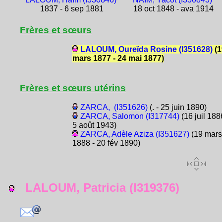
1837 - 6 sep 1881
18 oct 1848 - ava 1914
Frères et sœurs
LALOUM, Oureïda Rosine (I351628)
(1
mars 1877 - 24 mai 1877)
Frères et sœurs utérins
ZARCA, (I351626)
(. - 25 juin 1890)
ZARCA, Salomon (I317744)
(16 juil 188
5 août 1943)
ZARCA, Adèle Aziza (I351627)
(19 mars
1888 - 20 fév 1890)
LALOUM, Patricia (I319376)