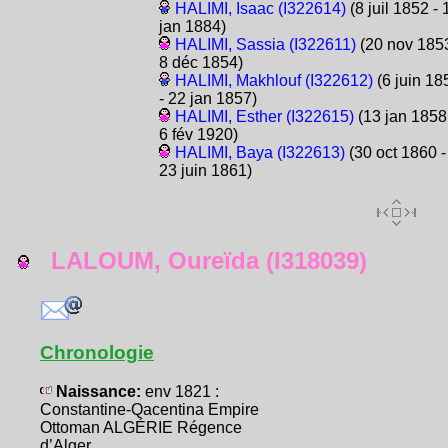
HALIMI, Isaac (I322614)
(8 juil 1852 - 
jan 1884)
HALIMI, Sassia (I322611)
(20 nov 1853
8 déc 1854)
HALIMI, Makhlouf (I322612)
(6 juin 18
- 22 jan 1857)
HALIMI, Esther (I322615)
(13 jan 1858
6 fév 1920)
HALIMI, Baya (I322613)
(30 oct 1860 -
23 juin 1861)
LALOUM, Oureïda (I318039)
Chronologie
Naissance:
env 1821 :
Constantine-Qacentina Empire
Ottoman ALGÉRIE Régence
d’Alger