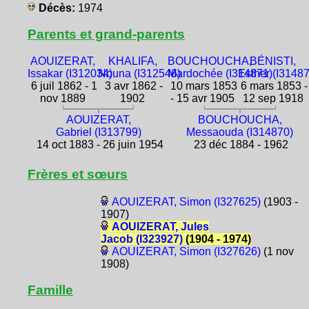
Décès:
1974
Parents et grand-parents
AOUIZERAT,
KHALIFA,
BOUCHOUCHA,
BÉNISTI,
Issakar (I312034)
Nouna (I312546)
Mardochée (I314871)
Esther (I3148
6 juil 1862 - 1
3 avr 1862 -
10 mars 1853
6 mars 1853 -
nov 1889
1902
- 15 avr 1905
12 sep 1918
AOUIZERAT,
BOUCHOUCHA,
Gabriel (I313799)
Messaouda (I314870)
14 oct 1883 - 26 juin 1954
23 déc 1884 - 1962
Frères et sœurs
AOUIZERAT, Simon (I327625)
(1903 -
1907)
AOUIZERAT, Jules
Jacob (I323927)
(1904 - 1974)
AOUIZERAT, Simon (I327626)
(1 nov
1908)
Famille