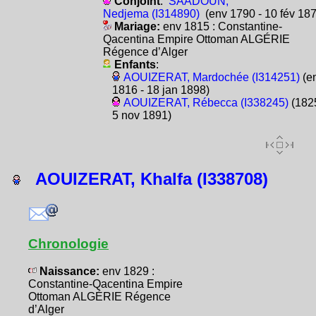
Conjoint
:
SAADOUN,
Nedjema (I314890)
(env 1790 - 10 fév 187
Mariage:
env 1815 : Constantine-
Qacentina Empire Ottoman ALGÉRIE
Régence d’Alger
Enfants
:
AOUIZERAT, Mardochée (I314251)
(e
1816 - 18 jan 1898)
AOUIZERAT, Rébecca (I338245)
(1825
5 nov 1891)
AOUIZERAT, Khalfa (I338708)
Chronologie
Naissance:
env 1829 :
Constantine-Qacentina Empire
Ottoman ALGÉRIE Régence
d’Alger