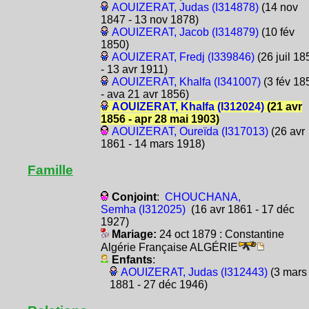
AOUIZERAT, Judas (I314878)
(14 nov
1847 - 13 nov 1878)
AOUIZERAT, Jacob (I314879)
(10 fév
1850)
AOUIZERAT, Fredj (I339846)
(26 juil 18
- 13 avr 1911)
AOUIZERAT, Khalfa (I341007)
(3 fév 18
- ava 21 avr 1856)
AOUIZERAT, Khalfa (I312024)
(21 avr
1856 - apr 28 mai 1903)
AOUIZERAT, Oureïda (I317013)
(26 avr
1861 - 14 mars 1918)
Famille
Conjoint
:
CHOUCHANA,
Semha (I312025)
(16 avr 1861 - 17 déc
1927)
Mariage:
24 oct 1879 : Constantine
Algérie Française ALGÉRIE
Enfants
:
AOUIZERAT, Judas (I312443)
(3 mars
1881 - 27 déc 1946)