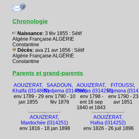
Chronologie
Naissance:
3 fév 1855 : Sétif
Algérie Française ALGÉRIE
Constantine
Décès:
ava 21 avr 1856 : Sétif
Algérie Française ALGÉRIE
Constantine
Parents et grand-parents
AOUIZERAT,
SAADOUN,
AOUIZERAT,
FITOUSSI,
Khalfa (I314889)
Nedjema (I314890)
Pinhas (I314253)
Ramona (I314
env 1789 - 29
env 1790 - 10
env 1798 -
env 1790 - 23
jan 1855
fév 1876
ent 16 sep
avr 1851
1840 et 1843
AOUIZERAT,
AOUIZERAT,
Mardochée (I314251)
Hafsa (I314252)
env 1816 - 18 jan 1898
env 1826 - 26 juil 1896