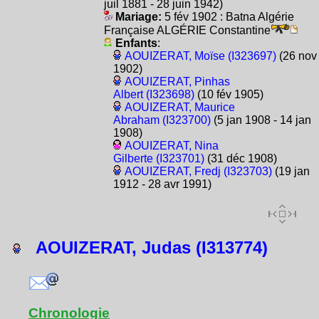
juil 1881 - 28 juin 1942)
Mariage:
5 fév 1902 : Batna Algérie
Française ALGÉRIE Constantine
Enfants
:
AOUIZERAT, Moïse (I323697)
(26 nov
1902)
AOUIZERAT, Pinhas
Albert (I323698)
(10 fév 1905)
AOUIZERAT, Maurice
Abraham (I323700)
(5 jan 1908 - 14 jan
1908)
AOUIZERAT, Nina
Gilberte (I323701)
(31 déc 1908)
AOUIZERAT, Fredj (I323703)
(19 jan
1912 - 28 avr 1991)
AOUIZERAT, Judas (I313774)
Chronologie