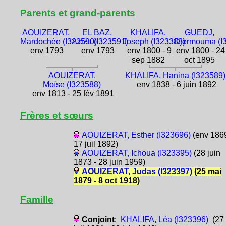
Parents et grand-parents
AOUIZERAT,
EL BAZ,
KHALIFA,
GUEDJ,
Mardochée (I323590)
Aziza (I323591)
Joseph (I323388)
Djermouma (I
env 1793
env 1793
env 1800 - 9
env 1800 - 24
sep 1882
oct 1895
AOUIZERAT,
KHALIFA, Hanina (I323589)
Moïse (I323588)
env 1838 - 6 juin 1892
env 1813 - 25 fév 1891
Frères et sœurs
AOUIZERAT, Esther (I323696)
(env 1869
17 juil 1892)
AOUIZERAT, Ichoua (I323395)
(28 juin
1873 - 28 juin 1959)
AOUIZERAT, Judas (I323397)
(25 mai
1879 - 8 oct 1918)
Famille
Conjoint
:
KHALIFA, Léa (I323396)
(27