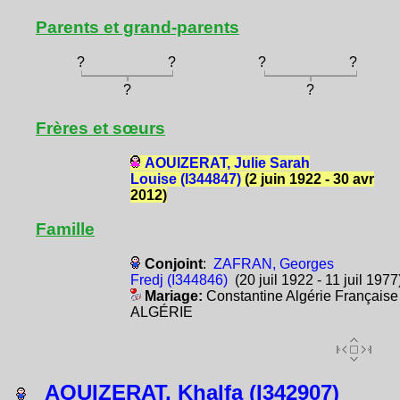
Parents et grand-parents
?
?
?
?
?
?
Frères et sœurs
AOUIZERAT, Julie Sarah
Louise (I344847)
(2 juin 1922 - 30 avr
2012)
Famille
Conjoint
:
ZAFRAN, Georges
Fredj (I344846)
(20 juil 1922 - 11 juil 1977
Mariage:
Constantine Algérie Française
ALGÉRIE
AOUIZERAT, Khalfa (I342907)