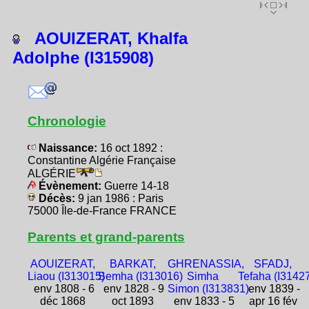
AOUIZERAT, Khalfa
Adolphe (I315908)
Chronologie
Naissance:
16 oct 1892 :
Constantine Algérie Française
ALGÉRIE
Évènement:
Guerre 14-18
Décès:
9 jan 1986 : Paris
75000 Île-de-France FRANCE
Parents et grand-parents
AOUIZERAT,
BARKAT,
GHRENASSIA,
SFADJ,
Liaou (I313015)
Semha (I313016)
Simha
Tefaha (I3142
env 1808 - 6
env 1828 - 9
Simon (I313831)
env 1839 -
déc 1868
oct 1893
env 1833 - 5
apr 16 fév