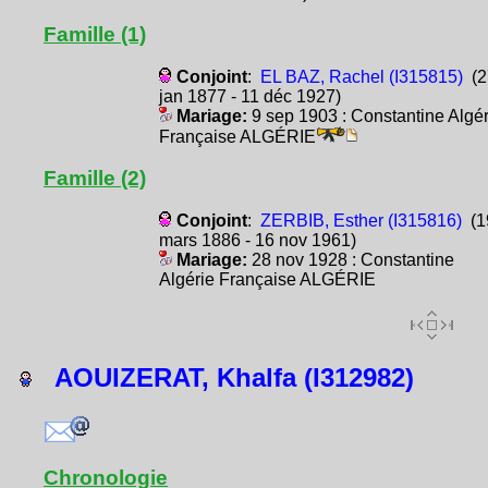
Famille (1)
Conjoint
:
EL BAZ, Rachel (I315815)
(2
jan 1877 - 11 déc 1927)
Mariage:
9 sep 1903 : Constantine Algér
Française ALGÉRIE
Famille (2)
Conjoint
:
ZERBIB, Esther (I315816)
(1
mars 1886 - 16 nov 1961)
Mariage:
28 nov 1928 : Constantine
Algérie Française ALGÉRIE
AOUIZERAT, Khalfa (I312982)
Chronologie