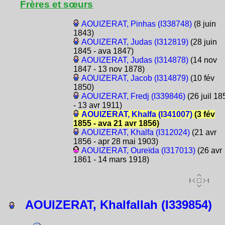
Frères et sœurs
AOUIZERAT, Pinhas (I338748)
(8 juin
1843)
AOUIZERAT, Judas (I312819)
(28 juin
1845 - ava 1847)
AOUIZERAT, Judas (I314878)
(14 nov
1847 - 13 nov 1878)
AOUIZERAT, Jacob (I314879)
(10 fév
1850)
AOUIZERAT, Fredj (I339846)
(26 juil 18
- 13 avr 1911)
AOUIZERAT, Khalfa (I341007)
(3 fév
1855 - ava 21 avr 1856)
AOUIZERAT, Khalfa (I312024)
(21 avr
1856 - apr 28 mai 1903)
AOUIZERAT, Oureïda (I317013)
(26 avr
1861 - 14 mars 1918)
AOUIZERAT, Khalfallah (I339854)