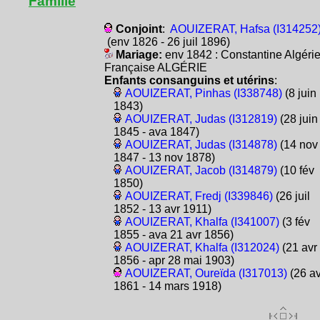
Famille
Conjoint
:
AOUIZERAT, Hafsa (I314252
(env 1826 - 26 juil 1896)
Mariage:
env 1842 : Constantine Algéri
Française ALGÉRIE
Enfants consanguins et utérins
:
AOUIZERAT, Pinhas (I338748)
(8 juin
1843)
AOUIZERAT, Judas (I312819)
(28 juin
1845 - ava 1847)
AOUIZERAT, Judas (I314878)
(14 nov
1847 - 13 nov 1878)
AOUIZERAT, Jacob (I314879)
(10 fév
1850)
AOUIZERAT, Fredj (I339846)
(26 juil
1852 - 13 avr 1911)
AOUIZERAT, Khalfa (I341007)
(3 fév
1855 - ava 21 avr 1856)
AOUIZERAT, Khalfa (I312024)
(21 avr
1856 - apr 28 mai 1903)
AOUIZERAT, Oureïda (I317013)
(26 av
1861 - 14 mars 1918)