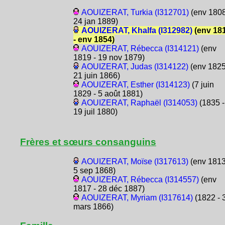
AOUIZERAT, Turkia (I312701)
(env 1808
24 jan 1889)
AOUIZERAT, Khalfa (I312982)
(env 18
- env 1854)
AOUIZERAT, Rébecca (I314121)
(env
1819 - 19 nov 1879)
AOUIZERAT, Judas (I314122)
(env 1825
21 juin 1866)
AOUIZERAT, Esther (I314123)
(7 juin
1829 - 5 août 1881)
AOUIZERAT, Raphaël (I314053)
(1835 -
19 juil 1880)
Frères et sœurs consanguins
AOUIZERAT, Moïse (I317613)
(env 1813
5 sep 1868)
AOUIZERAT, Rébecca (I314557)
(env
1817 - 28 déc 1887)
AOUIZERAT, Myriam (I317614)
(1822 - 
mars 1866)