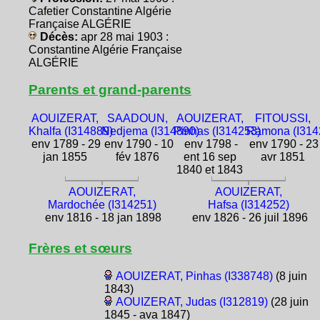
Cafetier Constantine Algérie
Française ALGÉRIE
Décès:
apr 28 mai 1903 :
Constantine Algérie Française
ALGÉRIE
Parents et grand-parents
AOUIZERAT,
SAADOUN,
AOUIZERAT,
FITOUSSI,
Khalfa (I314889)
Nedjema (I314890)
Pinhas (I314253)
Ramona (I314
env 1789 - 29
env 1790 - 10
env 1798 -
env 1790 - 23
jan 1855
fév 1876
ent 16 sep
avr 1851
1840 et 1843
AOUIZERAT,
AOUIZERAT,
Mardochée (I314251)
Hafsa (I314252)
env 1816 - 18 jan 1898
env 1826 - 26 juil 1896
Frères et sœurs
AOUIZERAT, Pinhas (I338748)
(8 juin
1843)
AOUIZERAT, Judas (I312819)
(28 juin
1845 - ava 1847)