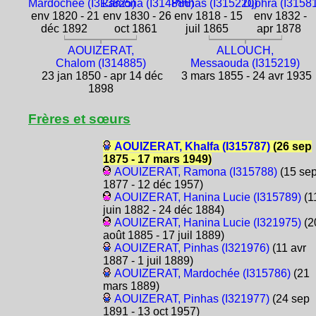
Mardochée (I313825)
Ramona (I314886)
Pinhas (I315220)
Djohra (I3158
env 1820 - 21
env 1830 - 26
env 1818 - 15
env 1832 -
déc 1892
oct 1861
juil 1865
apr 1878
AOUIZERAT,
ALLOUCH,
Chalom (I314885)
Messaouda (I315219)
23 jan 1850 - apr 14 déc
3 mars 1855 - 24 avr 1935
1898
Frères et sœurs
AOUIZERAT, Khalfa (I315787)
(26 sep
1875 - 17 mars 1949)
AOUIZERAT, Ramona (I315788)
(15 se
1877 - 12 déc 1957)
AOUIZERAT, Hanina Lucie (I315789)
(1
juin 1882 - 24 déc 1884)
AOUIZERAT, Hanina Lucie (I321975)
(2
août 1885 - 17 juil 1889)
AOUIZERAT, Pinhas (I321976)
(11 avr
1887 - 1 juil 1889)
AOUIZERAT, Mardochée (I315786)
(21
mars 1889)
AOUIZERAT, Pinhas (I321977)
(24 sep
1891 - 13 oct 1957)