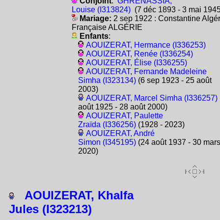
Conjoint
:
GHRENASSIA,
Louise (I313824)
(7 déc 1893 - 3 mai 1945
Mariage:
2 sep 1922 : Constantine Algér
Française ALGÉRIE
Enfants
:
AOUIZERAT, Hermance (I336253)
AOUIZERAT, Renée (I336254)
AOUIZERAT, Élise (I336255)
AOUIZERAT, Fernande Madeleine
Simha (I323134)
(6 sep 1923 - 25 août
2003)
AOUIZERAT, Marcel Simha (I336257)
août 1925 - 28 août 2000)
AOUIZERAT, Paulette
Zraïda (I336256)
(1928 - 2023)
AOUIZERAT, André
Simon (I345195)
(24 août 1937 - 30 mar
2020)
AOUIZERAT, Khalfa
Jules (I323213)