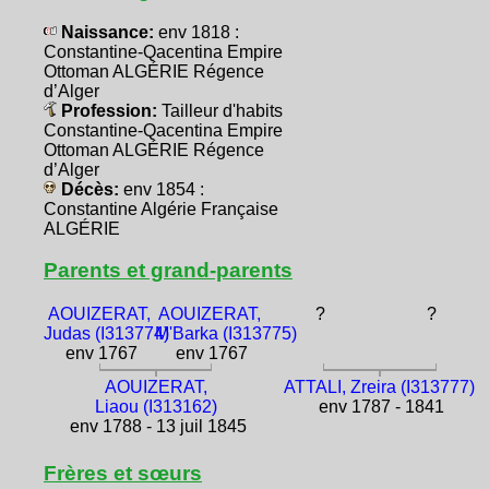
Naissance:
env 1818 :
Constantine-Qacentina Empire
Ottoman ALGÉRIE Régence
d’Alger
Profession:
Tailleur d'habits
Constantine-Qacentina Empire
Ottoman ALGÉRIE Régence
d’Alger
Décès:
env 1854 :
Constantine Algérie Française
ALGÉRIE
Parents et grand-parents
AOUIZERAT,
AOUIZERAT,
?
?
Judas (I313774)
M'Barka (I313775)
env 1767
env 1767
AOUIZERAT,
ATTALI, Zreira (I313777)
Liaou (I313162)
env 1787 - 1841
env 1788 - 13 juil 1845
Frères et sœurs