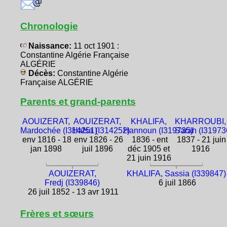
Chronologie
Naissance:
11 oct 1901 :
Constantine Algérie Française
ALGÉRIE
Décès:
Constantine Algérie
Française ALGÉRIE
Parents et grand-parents
AOUIZERAT,
AOUIZERAT,
KHALIFA,
KHARROUBI,
Mardochée (I314251)
Hafsa (I314252)
Hannoun (I319735)
Sarah (I31973
env 1816 - 18
env 1826 - 26
1836 - ent
1837 - 21 juin
jan 1898
juil 1896
déc 1905 et
1916
21 juin 1916
AOUIZERAT,
KHALIFA, Sassia (I339847)
Fredj (I339846)
6 juil 1866
26 juil 1852 - 13 avr 1911
Frères et sœurs