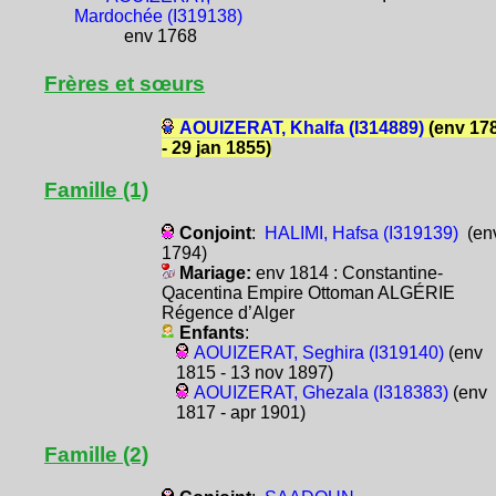
Mardochée (I319138)
env 1768
Frères et sœurs
AOUIZERAT, Khalfa (I314889)
(env 17
- 29 jan 1855)
Famille (1)
Conjoint
:
HALIMI, Hafsa (I319139)
(en
1794)
Mariage:
env 1814 : Constantine-
Qacentina Empire Ottoman ALGÉRIE
Régence d’Alger
Enfants
:
AOUIZERAT, Seghira (I319140)
(env
1815 - 13 nov 1897)
AOUIZERAT, Ghezala (I318383)
(env
1817 - apr 1901)
Famille (2)