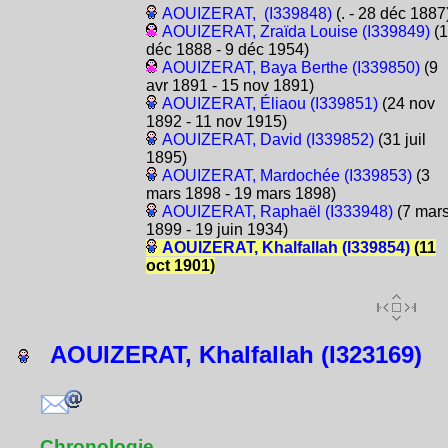
AOUIZERAT, (I339848)
(. - 28 déc 1887
AOUIZERAT, Zraïda Louise (I339849)
(1
déc 1888 - 9 déc 1954)
AOUIZERAT, Baya Berthe (I339850)
(9
avr 1891 - 15 nov 1891)
AOUIZERAT, Éliaou (I339851)
(24 nov
1892 - 11 nov 1915)
AOUIZERAT, David (I339852)
(31 juil
1895)
AOUIZERAT, Mardochée (I339853)
(3
mars 1898 - 19 mars 1898)
AOUIZERAT, Raphaël (I333948)
(7 mar
1899 - 19 juin 1934)
AOUIZERAT, Khalfallah (I339854)
(11
oct 1901)
AOUIZERAT, Khalfallah (I323169)
Chronologie