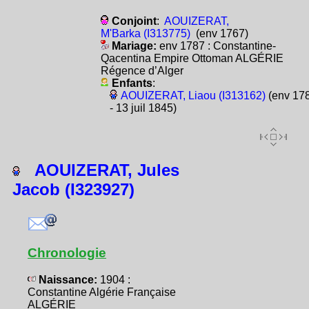
Conjoint
:
AOUIZERAT,
M'Barka (I313775)
(env 1767)
Mariage:
env 1787 : Constantine-
Qacentina Empire Ottoman ALGÉRIE
Régence d’Alger
Enfants
:
AOUIZERAT, Liaou (I313162)
(env 17
- 13 juil 1845)
AOUIZERAT, Jules
Jacob (I323927)
Chronologie
Naissance:
1904 :
Constantine Algérie Française
ALGÉRIE