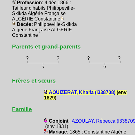
Profession:
4 déc 1866 :
Tailleur d'habits Philippeville-
Skikda Algérie Française
ALGÉRIE Constantine
Décès:
Philippeville-Skikda
Algérie Française ALGÉRIE
Constantine
Parents et grand-parents
?
?
?
?
?
?
Frères et sœurs
AOUIZERAT, Khalfa (I338708)
(env
1829)
Famille
Conjoint
:
AZOULAY, Rébecca (I338709
(env 1831)
Mariage:
1865 : Constantine Algérie