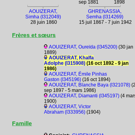
sep 1881
1898
AOUIZERAT,
GHRENASSIA,
Simha (I312049)
Semha (I314269)
28 juin 1860
15 juil 1867 - 7 juin 1942
Frères et sœurs
AOUIZERAT, Oureïda (I345200)
(30 jan
1889)
AOUIZERAT, Khalfa
Adolphe (I315908)
(16 oct 1892 - 9 jan
1986)
AOUIZERAT, Émile Pinhas
Gaston (I345196)
(16 oct 1894)
AOUIZERAT, Blanche Baya (I321078)
(
sep 1897 - 5 mars 1986)
AOUIZERAT, Diamanti (I345197)
(4 mar
1900)
AOUIZERAT, Victor
Abraham (I333956)
(1904)
Famille