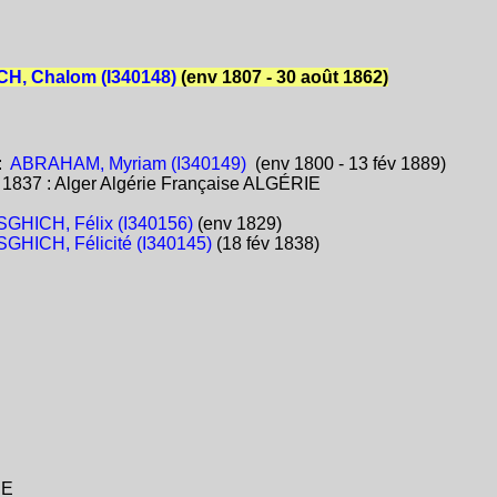
H, Chalom (I340148)
(env 1807 - 30 août 1862)
:
ABRAHAM, Myriam (I340149)
(env 1800 - 13 fév 1889)
:
1837 : Alger Algérie Française ALGÉRIE
GHICH, Félix (I340156)
(env 1829)
GHICH, Félicité (I340145)
(18 fév 1838)
IE