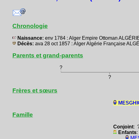
Chronologie
Naissance:
env 1784 : Alger Empire Ottoman ALGÉRI
Décès:
ava 28 oct 1857 : Alger Algérie Française ALG
Parents et grand-parents
?
?
Frères et sœurs
MESGHIC
Famille
Conjoint
: 
Enfants
:
MES