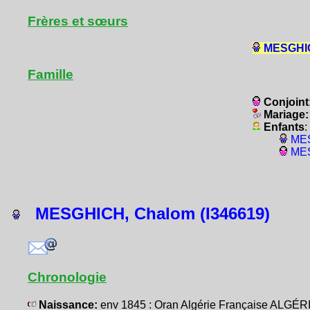
Frères et sœurs
MESGHIC
Famille
Conjoint
Mariage
Enfants
:
MES
MES
MESGHICH, Chalom (I346619)
Chronologie
Naissance:
env 1845 : Oran Algérie Française ALGÉR