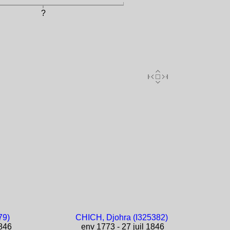
?
79)
CHICH, Djohra (I325382)
1846
env 1773 - 27 juil 1846