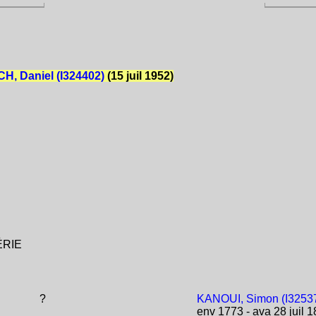
, Daniel (I324402)
(15 juil 1952)
GÉRIE
?
KANOUI, Simon (I3253
env 1773 - ava 28 juil 