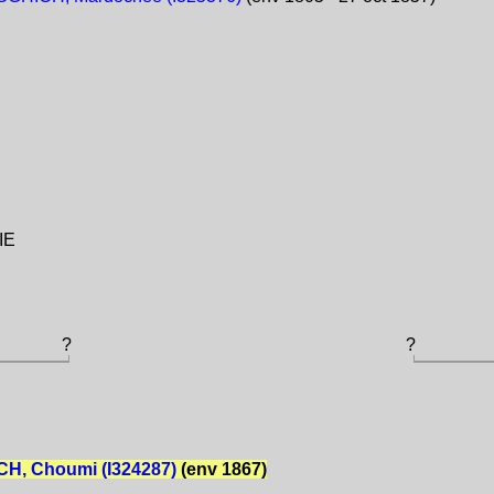
IE
?
?
H, Choumi (I324287)
(env 1867)