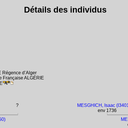
Détails des individus
E Régence d’Alger
érie Française ALGÉRIE
IE
?
MESGHICH, Isaac (I340
env 1736
50)
ME