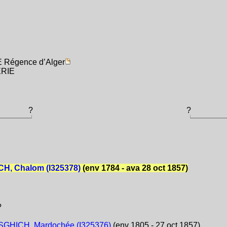
E Régence d’Alger
ÉRIE
?
?
H, Chalom (I325378)
(env 1784 - ava 28 oct 1857)
?
GHICH, Mardochée (I325376)
(env 1805 - 27 oct 1857)