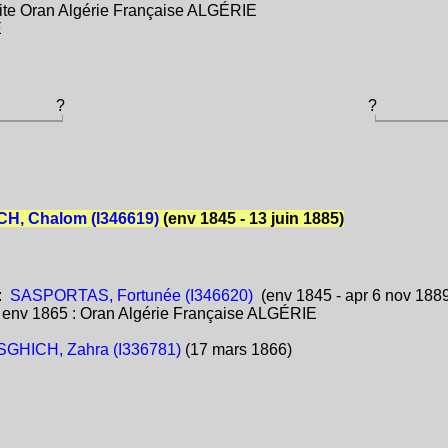
élite Oran Algérie Française ALGÉRIE
E
?
?
H, Chalom (I346619)
(env 1845 - 13 juin 1885)
:
SASPORTAS, Fortunée (I346620)
(env 1845 - apr 6 nov 188
:
env 1865 : Oran Algérie Française ALGÉRIE
GHICH, Zahra (I336781)
(17 mars 1866)