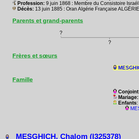
Profession:
9 juin 1868 : Membre du Consistoire Isra
Décès:
13 juin 1885 : Oran Algérie Française ALGÉRI
Parents et grand-parents
?
?
Frères et sœurs
MESGHIC
Famille
Conjoint
Mariage
Enfants
:
MES
MESGHICH, Chalom (I325378)