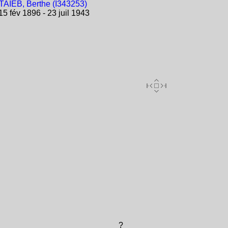
TAÏEB, Berthe (I343253)
5 fév 1896 - 23 juil 1943
?