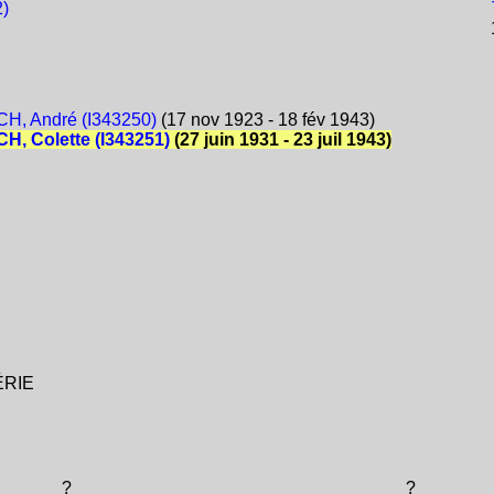
)
1
H, André (I343250)
(17 nov 1923 - 18 fév 1943)
, Colette (I343251)
(27 juin 1931 - 23 juil 1943)
GÉRIE
?
?