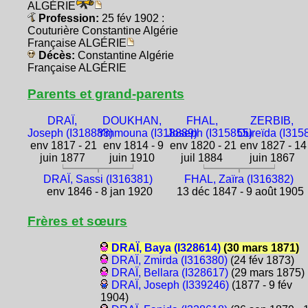
ALGÉRIE
Profession:
25 fév 1902 :
Couturière Constantine Algérie
Française ALGÉRIE
Décès:
Constantine Algérie
Française ALGÉRIE
Parents et grand-parents
DRAÏ,
DOUKHAN,
FHAL,
ZERBIB,
Joseph (I318888)
Ymmouna (I318889)
Joseph (I315855)
Oureïda (I315
env 1817 - 21
env 1814 - 9
env 1820 - 21
env 1827 - 14
juin 1877
juin 1910
juil 1884
juin 1867
DRAÏ, Sassi (I316381)
FHAL, Zaïra (I316382)
env 1846 - 8 jan 1920
13 déc 1847 - 9 août 1905
Frères et sœurs
DRAÏ, Baya (I328614)
(30 mars 1871)
DRAÏ, Zmirda (I316380)
(24 fév 1873)
DRAÏ, Bellara (I328617)
(29 mars 1875)
DRAÏ, Joseph (I339246)
(1877 - 9 fév
1904)