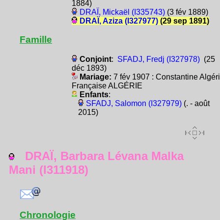
1884)
DRAÏ, Mickaël (I335743)
(3 fév 1889)
DRAÏ, Aziza (I327977)
(29 sep 1891)
Famille
Conjoint
:
SFADJ, Fredj (I327978)
(25
déc 1893)
Mariage:
7 fév 1907 : Constantine Algér
Française ALGÉRIE
Enfants
:
SFADJ, Salomon (I327979)
(. - août
2015)
DRAÏ, Barbara Lévana Malka
Mani (I311918)
Chronologie