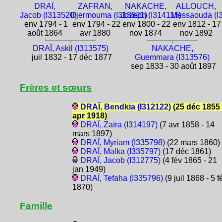
DRAÏ,
ZAFRAN,
NAKACHE,
ALLOUCH,
Jacob (I313520)
Djermouma (I313521)
Joseph (I314115)
Messaouda (I
env 1794 - 1
env 1794 - 22
env 1800 - 22
env 1812 - 17
août 1864
avr 1880
nov 1874
nov 1892
DRAÏ, Askil (I313575)
NAKACHE,
juil 1832 - 17 déc 1877
Guemmara (I313576)
sep 1833 - 30 août 1897
Frères et sœurs
DRAÏ, Bendkia (I312122)
(25 déc 1855 
apr 1918)
DRAÏ, Zaïra (I314197)
(7 avr 1858 - 14
mars 1897)
DRAÏ, Myriam (I335798)
(22 mars 1860)
DRAÏ, Malka (I335797)
(17 déc 1861)
DRAÏ, Jacob (I312775)
(4 fév 1865 - 21
jan 1949)
DRAÏ, Tefaha (I335796)
(9 juil 1868 - 5 f
1870)
Famille