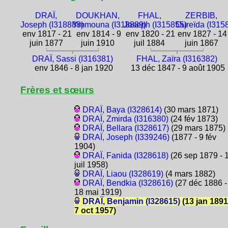
DRAÏ,
DOUKHAN,
FHAL,
ZERBIB,
Joseph (I318888)
Ymmouna (I318889)
Joseph (I315855)
Oureïda (I315
env 1817 - 21
env 1814 - 9
env 1820 - 21
env 1827 - 14
juin 1877
juin 1910
juil 1884
juin 1867
DRAÏ, Sassi (I316381)
FHAL, Zaïra (I316382)
env 1846 - 8 jan 1920
13 déc 1847 - 9 août 1905
Frères et sœurs
DRAÏ, Baya (I328614)
(30 mars 1871)
DRAÏ, Zmirda (I316380)
(24 fév 1873)
DRAÏ, Bellara (I328617)
(29 mars 1875)
DRAÏ, Joseph (I339246)
(1877 - 9 fév
1904)
DRAÏ, Fanida (I328618)
(26 sep 1879 - 
juil 1958)
DRAÏ, Liaou (I328619)
(4 mars 1882)
DRAÏ, Bendkia (I328616)
(27 déc 1886 -
18 mai 1919)
DRAÏ, Benjamin (I328615)
(13 jan 1891
7 oct 1957)