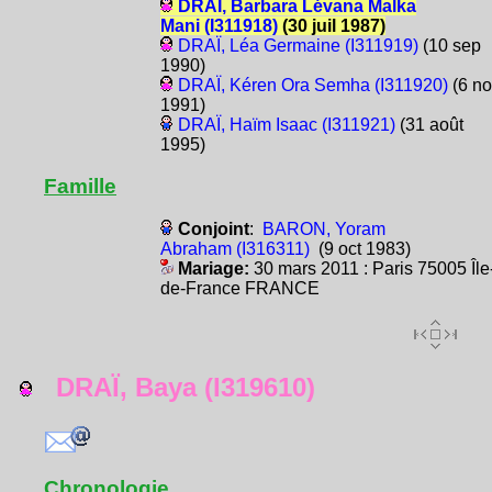
DRAÏ, Barbara Lévana Malka
Mani (I311918)
(30 juil 1987)
DRAÏ, Léa Germaine (I311919)
(10 sep
1990)
DRAÏ, Kéren Ora Semha (I311920)
(6 no
1991)
DRAÏ, Haïm Isaac (I311921)
(31 août
1995)
Famille
Conjoint
:
BARON, Yoram
Abraham (I316311)
(9 oct 1983)
Mariage:
30 mars 2011 : Paris 75005 Île
de-France FRANCE
DRAÏ, Baya (I319610)
Chronologie