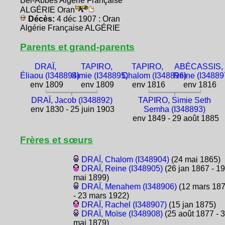
Bel-Abbès Algérie Française
ALGÉRIE Oran
Décès:
4 déc 1907 : Oran
Algérie Française ALGÉRIE
Parents et grand-parents
DRAÏ,
TAPIRO,
TAPIRO,
ABÉCASSIS,
Éliaou (I348894)
Simie (I348895)
Chalom (I348896)
Reine (I34889
env 1809
env 1809
env 1816
env 1816
DRAÏ, Jacob (I348892)
TAPIRO, Simie Seth
env 1830 - 25 juin 1903
Semha (I348893)
env 1849 - 29 août 1885
Frères et sœurs
DRAÏ, Chalom (I348904)
(24 mai 1865)
DRAÏ, Reine (I348905)
(26 jan 1867 - 19
mai 1899)
DRAÏ, Menahem (I348906)
(12 mars 18
- 23 mars 1922)
DRAÏ, Rachel (I348907)
(15 jan 1875)
DRAÏ, Moïse (I348908)
(25 août 1877 - 3
mai 1879)