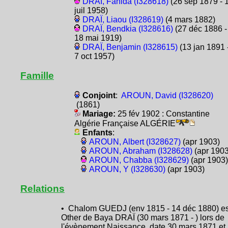
DRAÏ, Fanida (I328618)
(26 sep 1879 - 
juil 1958)
DRAÏ, Liaou (I328619)
(4 mars 1882)
DRAÏ, Bendkia (I328616)
(27 déc 1886 -
18 mai 1919)
DRAÏ, Benjamin (I328615)
(13 jan 1891 
7 oct 1957)
Famille
Conjoint
:
AROUN, David (I328620)
(1861)
Mariage:
25 fév 1902 : Constantine
Algérie Française ALGÉRIE
Enfants
:
AROUN, Albert (I328627)
(apr 1903)
AROUN, Abraham (I328628)
(apr 1903
AROUN, Chabba (I328629)
(apr 1903)
AROUN, Y (I328630)
(apr 1903)
Relations
• Chalom GUEDJ (env 1815 - 14 déc 1880) es
Other de Baya DRAÏ (30 mars 1871 - ) lors de
l'évènement Naissance, date 30 mars 1871 et