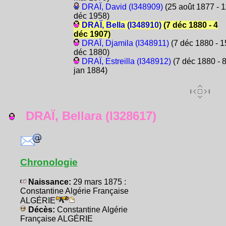
DRAÏ, David (I348909)
(25 août 1877 - 1
déc 1958)
DRAÏ, Bella (I348910)
(7 déc 1880 - 4
déc 1907)
DRAÏ, Djamila (I348911)
(7 déc 1880 - 1
déc 1880)
DRAÏ, Estreilla (I348912)
(7 déc 1880 - 
jan 1884)
DRAÏ, Bellara (I328617)
Chronologie
Naissance:
29 mars 1875 :
Constantine Algérie Française
ALGÉRIE
Décès:
Constantine Algérie
Française ALGÉRIE