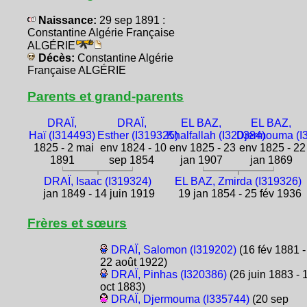
Naissance:
29 sep 1891 :
Constantine Algérie Française
ALGÉRIE
Décès:
Constantine Algérie
Française ALGÉRIE
Parents et grand-parents
DRAÏ,
DRAÏ,
EL BAZ,
EL BAZ,
Haï (I314493)
Esther (I319325)
Khalfallah (I320384)
Djermouma (I
1825 - 2 mai
env 1824 - 10
env 1825 - 23
env 1825 - 22
1891
sep 1854
jan 1907
jan 1869
DRAÏ, Isaac (I319324)
EL BAZ, Zmirda (I319326)
jan 1849 - 14 juin 1919
19 jan 1854 - 25 fév 1936
Frères et sœurs
DRAÏ, Salomon (I319202)
(16 fév 1881 -
22 août 1922)
DRAÏ, Pinhas (I320386)
(26 juin 1883 - 
oct 1883)
DRAÏ, Djermouma (I335744)
(20 sep