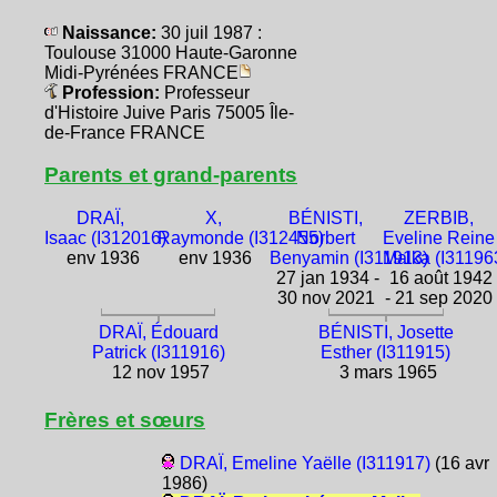
Naissance:
30 juil 1987 :
Toulouse 31000 Haute-Garonne
Midi-Pyrénées FRANCE
Profession:
Professeur
d'Histoire Juive Paris 75005 Île-
de-France FRANCE
Parents et grand-parents
DRAÏ,
X,
BÉNISTI,
ZERBIB,
Isaac (I312016)
Raymonde (I312455)
Norbert
Eveline Reine
env 1936
env 1936
Benyamin (I311913)
Malka (I31196
27 jan 1934 -
16 août 1942
30 nov 2021
- 21 sep 2020
DRAÏ, Édouard
BÉNISTI, Josette
Patrick (I311916)
Esther (I311915)
12 nov 1957
3 mars 1965
Frères et sœurs
DRAÏ, Emeline Yaëlle (I311917)
(16 avr
1986)