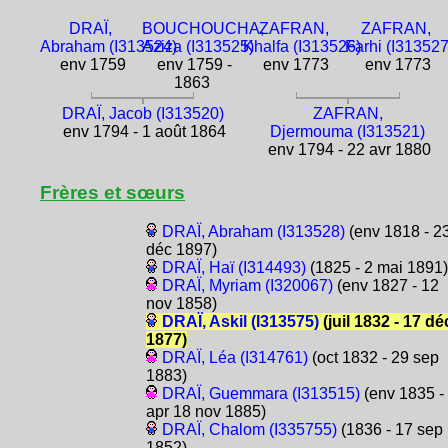
DRAÏ,
BOUCHOUCHA,
ZAFRAN,
ZAFRAN,
Abraham (I313524)
Aziza (I313525)
Khalfa (I313526)
Farhi (I313527
env 1759
env 1759 -
env 1773
env 1773
1863
DRAÏ, Jacob (I313520)
ZAFRAN,
env 1794 - 1 août 1864
Djermouma (I313521)
env 1794 - 22 avr 1880
Frères et sœurs
DRAÏ, Abraham (I313528)
(env 1818 - 2
déc 1897)
DRAÏ, Haï (I314493)
(1825 - 2 mai 1891)
DRAÏ, Myriam (I320067)
(env 1827 - 12
nov 1858)
DRAÏ, Askil (I313575)
(juil 1832 - 17 dé
1877)
DRAÏ, Léa (I314761)
(oct 1832 - 29 sep
1883)
DRAÏ, Guemmara (I313515)
(env 1835 -
apr 18 nov 1885)
DRAÏ, Chalom (I335755)
(1836 - 17 sep
1852)