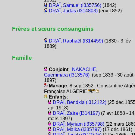
DRAÏ, Samuel (I335756)
(1842)
DRAÏ, Judas (I314803)
(env 1852)
Frères et sœurs consanguins
DRAÏ, Raphaël (I314459)
(1830 - 3 fév
1889)
Famille
Conjoint
:
NAKACHE,
Guemmara (I313576)
(sep 1833 - 30 août
1897)
Mariage:
8 sep 1852 : Constantine Algér
Française ALGÉRIE
Enfants
:
DRAÏ, Bendkia (I312122)
(25 déc 1855
apr 1918)
DRAÏ, Zaïra (I314197)
(7 avr 1858 - 14
mars 1897)
DRAÏ, Myriam (I335798)
(22 mars 186
DRAÏ, Malka (I335797)
(17 déc 1861)
DRAÏ, Jacob (I312775)
(4 fév 1865 - 2