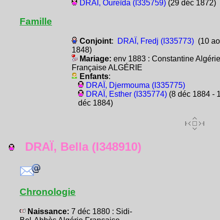
DRAÏ, Oureïda (I335759)
(29 déc 1872)
Famille
Conjoint
:
DRAÏ, Fredj (I335773)
(10 ao
1848)
Mariage:
env 1883 : Constantine Algéri
Française ALGÉRIE
Enfants
:
DRAÏ, Djermouma (I335775)
DRAÏ, Esther (I335774)
(8 déc 1884 - 
déc 1884)
DRAÏ, Bella (I348910)
Chronologie
Naissance:
7 déc 1880 : Sidi-