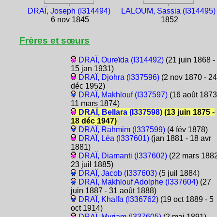
DRAÏ, Joseph (I314494)
LALOUM, Sassia (I314495)
6 nov 1845
1852
Frères et sœurs
DRAÏ, Oureïda (I314492)
(21 juin 1868 -
15 jan 1931)
DRAÏ, Djohra (I337596)
(2 nov 1870 - 24
déc 1952)
DRAÏ, Makhlouf (I337597)
(16 août 1873
11 mars 1874)
DRAÏ, Bellara (I337598)
(13 juin 1875 -
18 déc 1947)
DRAÏ, Rahmim (I337599)
(4 fév 1878)
DRAÏ, Léa (I337601)
(jan 1881 - 18 avr
1881)
DRAÏ, Diamanti (I337602)
(22 mars 1882
23 juil 1885)
DRAÏ, Jacob (I337603)
(5 juil 1884)
DRAÏ, Makhlouf Adolphe (I337604)
(27
juin 1887 - 31 août 1888)
DRAÏ, Khalfa (I336762)
(19 oct 1889 - 5
oct 1914)
DRAÏ, Myriam (I337605)
(2 mai 1891)