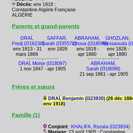
Décès:
env 1918 :
Constantine Algérie Française
ALGÉRIE
Parents et grand-parents
DRAÏ,
SAFFAR,
ABRAHAM,
GHOZLAN,
Fredj (I316238)
Sarah (I335572)
Ichoua (I318099)
Messaouda (I
env 1813 - 31
env 1826
env 1819 -
env 1828 -
mars 1869
apr 1880
apr 1880
DRAÏ, Moïse (I318097)
ABRAHAM,
1 nov 1847 - apr 1905
Sarah (I318098)
21 sep 1861 - apr 1905
Frères et sœurs
DRAÏ, Benjamin (I323930)
(26 déc 1884
env 1918)
Famille (1)
Conjoint
:
KHALIFA, Rozala (I323934)
Mariage:
23 août 1905 : Constantine