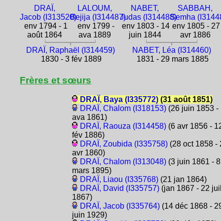
DRAÏ,
LALOUM,
NABET,
SABBAH,
Jacob (I313520)
Bejija (I314487)
Judas (I314488)
Semha (I3144
env 1794 - 1
env 1799 -
env 1803 - 14
env 1805 - 27
août 1864
ava 1889
juin 1844
avr 1886
DRAÏ, Raphaël (I314459)
NABET, Léa (I314460)
1830 - 3 fév 1889
1831 - 29 mars 1885
Frères et sœurs
DRAÏ, Baya (I335772)
(31 août 1851)
DRAÏ, Chalom (I318153)
(26 juin 1853 -
ava 1861)
DRAÏ, Raouza (I314458)
(6 avr 1856 - 1
fév 1886)
DRAÏ, Zoubida (I335758)
(28 oct 1858 -
avr 1860)
DRAÏ, Chalom (I313048)
(3 juin 1861 - 8
mars 1895)
DRAÏ, Liaou (I335768)
(21 jan 1864)
DRAÏ, David (I335757)
(jan 1867 - 22 jui
1867)
DRAÏ, Jacob (I335764)
(14 déc 1868 - 2
juin 1929)