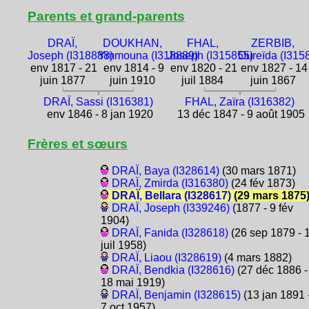
Parents et grand-parents
DRAÏ,
DOUKHAN,
FHAL,
ZERBIB,
Joseph (I318888)
Ymmouna (I318889)
Joseph (I315855)
Oureïda (I315
env 1817 - 21
env 1814 - 9
env 1820 - 21
env 1827 - 14
juin 1877
juin 1910
juil 1884
juin 1867
DRAÏ, Sassi (I316381)
FHAL, Zaïra (I316382)
env 1846 - 8 jan 1920
13 déc 1847 - 9 août 1905
Frères et sœurs
DRAÏ, Baya (I328614)
(30 mars 1871)
DRAÏ, Zmirda (I316380)
(24 fév 1873)
DRAÏ, Bellara (I328617)
(29 mars 1875
DRAÏ, Joseph (I339246)
(1877 - 9 fév
1904)
DRAÏ, Fanida (I328618)
(26 sep 1879 - 
juil 1958)
DRAÏ, Liaou (I328619)
(4 mars 1882)
DRAÏ, Bendkia (I328616)
(27 déc 1886 -
18 mai 1919)
DRAÏ, Benjamin (I328615)
(13 jan 1891 
7 oct 1957)