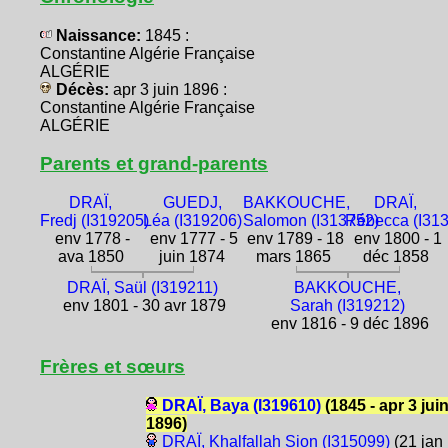
Naissance:
1845 :
Constantine Algérie Française
ALGÉRIE
Décès:
apr 3 juin 1896 :
Constantine Algérie Française
ALGÉRIE
Parents et grand-parents
DRAÏ,
GUEDJ,
BAKKOUCHE,
DRAÏ,
Fredj (I319205)
Léa (I319206)
Salomon (I313752)
Rébecca (I31
env 1778 -
env 1777 - 5
env 1789 - 18
env 1800 - 1
ava 1850
juin 1874
mars 1865
déc 1858
DRAÏ, Saül (I319211)
BAKKOUCHE,
env 1801 - 30 avr 1879
Sarah (I319212)
env 1816 - 9 déc 1896
Frères et sœurs
DRAÏ, Baya (I319610)
(1845 - apr 3 jui
1896)
DRAÏ, Khalfallah Sion (I315099)
(21 jan