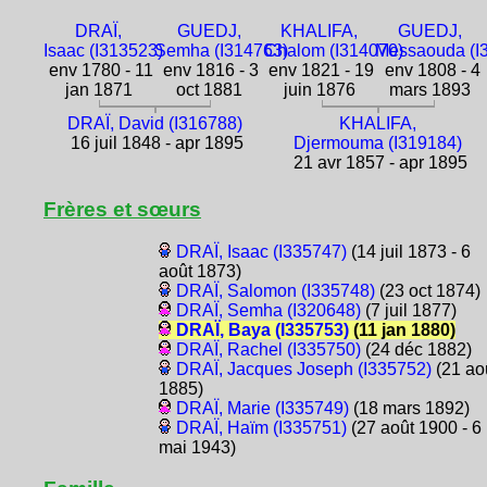
DRAÏ,
GUEDJ,
KHALIFA,
GUEDJ,
Isaac (I313523)
Semha (I314763)
Chalom (I314070)
Messaouda (I
env 1780 - 11
env 1816 - 3
env 1821 - 19
env 1808 - 4
jan 1871
oct 1881
juin 1876
mars 1893
DRAÏ, David (I316788)
KHALIFA,
16 juil 1848 - apr 1895
Djermouma (I319184)
21 avr 1857 - apr 1895
Frères et sœurs
DRAÏ, Isaac (I335747)
(14 juil 1873 - 6
août 1873)
DRAÏ, Salomon (I335748)
(23 oct 1874)
DRAÏ, Semha (I320648)
(7 juil 1877)
DRAÏ, Baya (I335753)
(11 jan 1880)
DRAÏ, Rachel (I335750)
(24 déc 1882)
DRAÏ, Jacques Joseph (I335752)
(21 ao
1885)
DRAÏ, Marie (I335749)
(18 mars 1892)
DRAÏ, Haïm (I335751)
(27 août 1900 - 6
mai 1943)