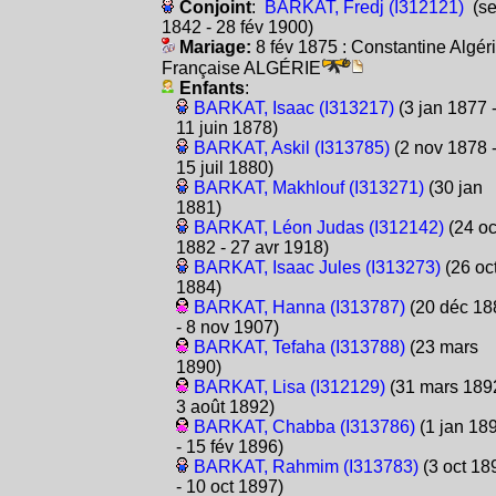
Conjoint
:
BARKAT, Fredj (I312121)
(s
1842 - 28 fév 1900)
Mariage:
8 fév 1875 : Constantine Algér
Française ALGÉRIE
Enfants
:
BARKAT, Isaac (I313217)
(3 jan 1877 
11 juin 1878)
BARKAT, Askil (I313785)
(2 nov 1878 
15 juil 1880)
BARKAT, Makhlouf (I313271)
(30 jan
1881)
BARKAT, Léon Judas (I312142)
(24 oc
1882 - 27 avr 1918)
BARKAT, Isaac Jules (I313273)
(26 oc
1884)
BARKAT, Hanna (I313787)
(20 déc 18
- 8 nov 1907)
BARKAT, Tefaha (I313788)
(23 mars
1890)
BARKAT, Lisa (I312129)
(31 mars 1892
3 août 1892)
BARKAT, Chabba (I313786)
(1 jan 18
- 15 fév 1896)
BARKAT, Rahmim (I313783)
(3 oct 18
- 10 oct 1897)