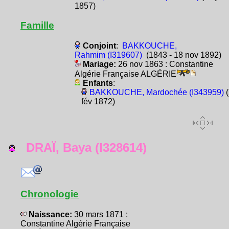
1857)
Famille
Conjoint
:
BAKKOUCHE,
Rahmim (I319607)
(1843 - 18 nov 1892)
Mariage:
26 nov 1863 : Constantine
Algérie Française ALGÉRIE
Enfants
:
BAKKOUCHE, Mardochée (I343959)
(
fév 1872)
DRAÏ, Baya (I328614)
Chronologie
Naissance:
30 mars 1871 :
Constantine Algérie Française