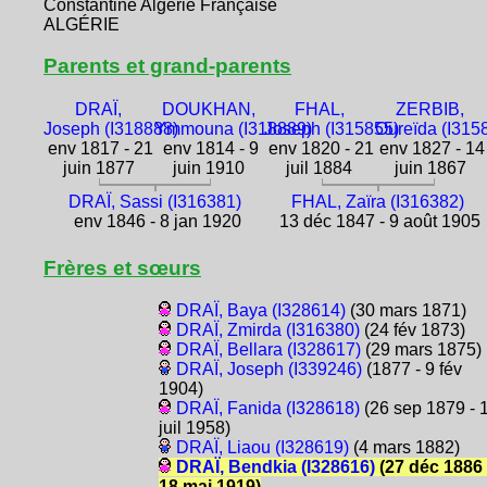
Constantine Algérie Française
ALGÉRIE
Parents et grand-parents
DRAÏ,
DOUKHAN,
FHAL,
ZERBIB,
Joseph (I318888)
Ymmouna (I318889)
Joseph (I315855)
Oureïda (I315
env 1817 - 21
env 1814 - 9
env 1820 - 21
env 1827 - 14
juin 1877
juin 1910
juil 1884
juin 1867
DRAÏ, Sassi (I316381)
FHAL, Zaïra (I316382)
env 1846 - 8 jan 1920
13 déc 1847 - 9 août 1905
Frères et sœurs
DRAÏ, Baya (I328614)
(30 mars 1871)
DRAÏ, Zmirda (I316380)
(24 fév 1873)
DRAÏ, Bellara (I328617)
(29 mars 1875)
DRAÏ, Joseph (I339246)
(1877 - 9 fév
1904)
DRAÏ, Fanida (I328618)
(26 sep 1879 - 
juil 1958)
DRAÏ, Liaou (I328619)
(4 mars 1882)
DRAÏ, Bendkia (I328616)
(27 déc 1886 
18 mai 1919)