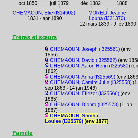
oct 1850
juil 1879
déc 1882
1888
CHEMAOUN, Élie (I314602)
MORELI, Jeanne
1831 - apr 1890
Louna (I321370)
12 mars 1839 - 9 fév 1890
Frères et sœurs
CHEMAOUN, Joseph (I325561)
(env
1856)
CHEMAOUN, David (I325562)
(env 185
CHEMAOUN, Aaron Henri (I325580)
(e
1862)
CHEMAOUN, Anna (I325569)
(env 1863
CHEMAOUN, Camire Julie (I325558)
(1
sep 1863 - 14 jan 1946)
CHEMAOUN, Éliezer (I325566)
(env
1865)
CHEMAOUN, Djohra (I325573)
(1 jan
1867)
CHEMAOUN, Semha
Louise (I325579)
(env 1877)
Famille