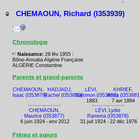
CHEMAOUN, Richard (I353939)
Chronologie
Naissance:
26 fév 1955 :
Bône-Annaba Algérie Française
ALGÉRIE Constantine
Parents et grand-parents
CHEMAOUN,
HADJADJ,
LÉVI,
KHRIEF,
Isaac (I353879)
Rachel (I353880)
Salomon (I353882)
Anna (I353881
1883
7 avr 1884
CHEMAOUN,
LÉVI, Lydie
Maurice (I353877)
Ramona (I353878)
6 juin 1924 - env 2012
31 juil 1924 - 22 déc 1976
Frères et sœurs