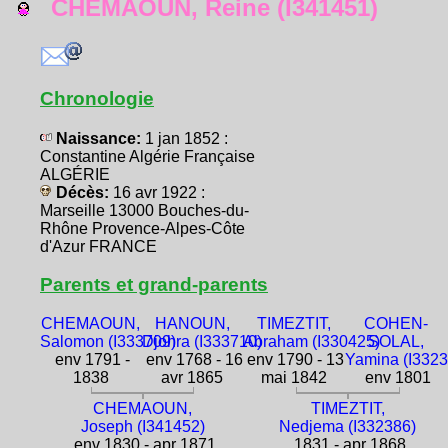
CHEMAOUN, Reine (I341451)
Chronologie
Naissance:
1 jan 1852 :
Constantine Algérie Française
ALGÉRIE
Décès:
16 avr 1922 :
Marseille 13000 Bouches-du-
Rhône Provence-Alpes-Côte
d'Azur FRANCE
Parents et grand-parents
CHEMAOUN,
HANOUN,
TIMEZTIT,
COHEN-
Salomon (I333709)
Djohra (I333710)
Abraham (I330425)
SOLAL,
env 1791 -
env 1768 - 16
env 1790 - 13
Yamina (I3323
1838
avr 1865
mai 1842
env 1801
CHEMAOUN,
TIMEZTIT,
Joseph (I341452)
Nedjema (I332386)
env 1830 - apr 1871
1831 - apr 1868