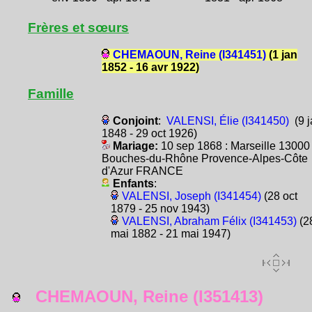
Frères et sœurs
CHEMAOUN, Reine (I341451)
(1 jan
1852 - 16 avr 1922)
Famille
Conjoint
:
VALENSI, Élie (I341450)
(9 j
1848 - 29 oct 1926)
Mariage:
10 sep 1868 : Marseille 13000
Bouches-du-Rhône Provence-Alpes-Côte
d'Azur FRANCE
Enfants
:
VALENSI, Joseph (I341454)
(28 oct
1879 - 25 nov 1943)
VALENSI, Abraham Félix (I341453)
(2
mai 1882 - 21 mai 1947)
CHEMAOUN, Reine (I351413)