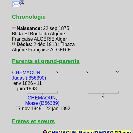
Chronologie
Naissance:
22 sep 1875 :
Blida-El Boulaida Algérie
Française ALGÉRIE Alger
Décès:
2 déc 1913 : Tipaza
Algérie Française ALGÉRIE
Parents et grand-parents
CHEMAOUN,
?
?
?
Judas (I356390)
env 1826 - 11
juin 1893
CHEMAOUN,
?
Moïse (I356389)
17 nov 1849 - 22 jan 1892
Frères et sœurs
CHEMAOUN, Reine (I356388)
(22 sep