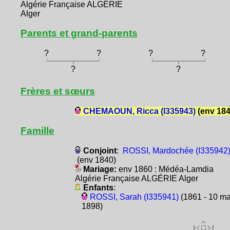
Algérie Française ALGÉRIE
Alger
Parents et grand-parents
?
?
?
?
?
?
Frères et sœurs
CHEMAOUN, Ricca (I335943)
(env 184
Famille
Conjoint
:
ROSSI, Mardochée (I335942
(env 1840)
Mariage:
env 1860 : Médéa-Lamdia
Algérie Française ALGÉRIE Alger
Enfants
:
ROSSI, Sarah (I335941)
(1861 - 10 ma
1898)