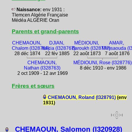
Naissance:
env 1931 :
Tlemcen Algérie Française
Médéa ALGÉRIE Oran
Parents et grand-parents
CHEMAOUN,
DJIAN,
MÉDIOUNI,
AMAR,
Chalom (I328764)
Ildicia (I328767)
Baroukh (I328777)
Messaouda (I
28 déc 1874
22 fév 1885
22 août 1873
7 août 1876
CHEMAOUN,
MÉDIOUNI, Rose (I328776)
Nathan (I328763)
8 déc 1910 - env 1986
2 oct 1909 - 12 avr 1969
Frères et sœurs
CHEMAOUN, Roland (I328791)
(env
1931)
CHEMAOUN, Salomon (I320928)