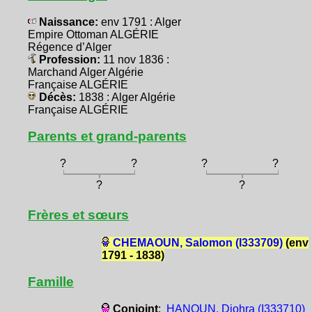
Naissance:
env 1791 : Alger
Empire Ottoman ALGÉRIE
Régence d’Alger
Profession:
11 nov 1836 :
Marchand Alger Algérie
Française ALGÉRIE
Décès:
1838 : Alger Algérie
Française ALGÉRIE
Parents et grand-parents
?
?
?
?
?
?
Frères et sœurs
CHEMAOUN, Salomon (I333709)
(env
1791 - 1838)
Famille
Conjoint
:
HANOUN, Djohra (I333710)