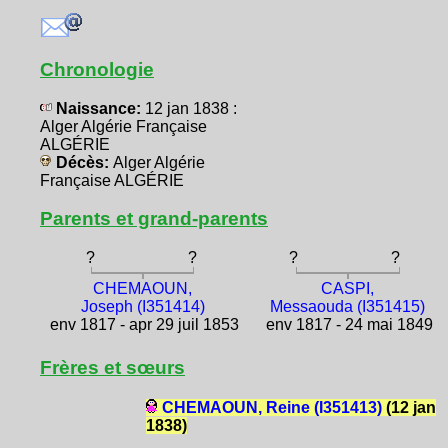
Chronologie
Naissance:
12 jan 1838 :
Alger Algérie Française
ALGÉRIE
Décès:
Alger Algérie
Française ALGÉRIE
Parents et grand-parents
?
?
?
?
CHEMAOUN,
CASPI,
Joseph (I351414)
Messaouda (I351415)
env 1817 - apr 29 juil 1853
env 1817 - 24 mai 1849
Frères et sœurs
CHEMAOUN, Reine (I351413)
(12 jan
1838)