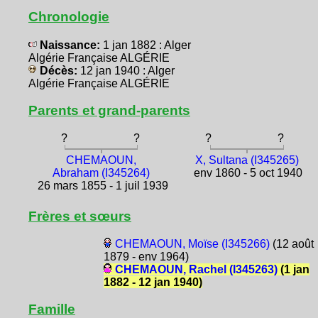
Chronologie
Naissance:
1 jan 1882 : Alger
Algérie Française ALGÉRIE
Décès:
12 jan 1940 : Alger
Algérie Française ALGÉRIE
Parents et grand-parents
?
?
?
?
CHEMAOUN,
X, Sultana (I345265)
Abraham (I345264)
env 1860 - 5 oct 1940
26 mars 1855 - 1 juil 1939
Frères et sœurs
CHEMAOUN, Moïse (I345266)
(12 août
1879 - env 1964)
CHEMAOUN, Rachel (I345263)
(1 jan
1882 - 12 jan 1940)
Famille