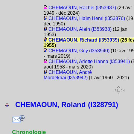
CHEMAOUN, Rachel (I353937)
(29 avr
1949 - déc 2024)
CHEMAOUN, Haïm Henri (I353876)
(19
déc 1950)
CHEMAOUN, Alain (I353938)
(12 jan
1953)
CHEMAOUN, Richard (I353939)
(26 fé
1955)
CHEMAOUN, Guy (I353940)
(10 avr 19
- mars 2019)
CHEMAOUN, Arlette Hanna (I353941)
(
août 1958 - mars 2020)
CHEMAOUN, André
Mordekhaï (I353942)
(1 avr 1960 - 2021)
CHEMAOUN, Roland (I328791)
Chronologie