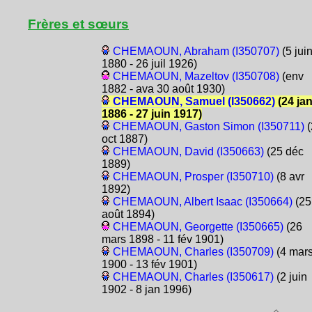
Frères et sœurs
CHEMAOUN, Abraham (I350707)
(5 jui
1880 - 26 juil 1926)
CHEMAOUN, Mazeltov (I350708)
(env
1882 - ava 30 août 1930)
CHEMAOUN, Samuel (I350662)
(24 ja
1886 - 27 juin 1917)
CHEMAOUN, Gaston Simon (I350711)
(
oct 1887)
CHEMAOUN, David (I350663)
(25 déc
1889)
CHEMAOUN, Prosper (I350710)
(8 avr
1892)
CHEMAOUN, Albert Isaac (I350664)
(25
août 1894)
CHEMAOUN, Georgette (I350665)
(26
mars 1898 - 11 fév 1901)
CHEMAOUN, Charles (I350709)
(4 mar
1900 - 13 fév 1901)
CHEMAOUN, Charles (I350617)
(2 juin
1902 - 8 jan 1996)