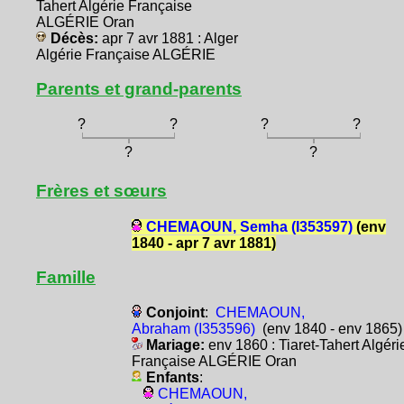
Tahert Algérie Française
ALGÉRIE Oran
Décès:
apr 7 avr 1881 : Alger
Algérie Française ALGÉRIE
Parents et grand-parents
?
?
?
?
?
?
Frères et sœurs
CHEMAOUN, Semha (I353597)
(env
1840 - apr 7 avr 1881)
Famille
Conjoint
:
CHEMAOUN,
Abraham (I353596)
(env 1840 - env 1865)
Mariage:
env 1860 : Tiaret-Tahert Algéri
Française ALGÉRIE Oran
Enfants
:
CHEMAOUN,