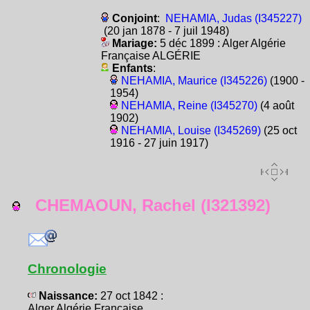
Conjoint
:
NEHAMIA, Judas (I345227)
(20 jan 1878 - 7 juil 1948)
Mariage:
5 déc 1899 : Alger Algérie
Française ALGÉRIE
Enfants
:
NEHAMIA, Maurice (I345226)
(1900 -
1954)
NEHAMIA, Reine (I345270)
(4 août
1902)
NEHAMIA, Louise (I345269)
(25 oct
1916 - 27 juin 1917)
CHEMAOUN, Rachel (I321392)
Chronologie
Naissance:
27 oct 1842 :
Alger Algérie Française