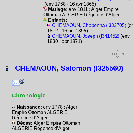
(env 1768 - 16 avr 1865)
Mariage:
env 1811 : Alger Empire
Ottoman ALGÉRIE Régence d’Alger
Enfants
:
CHEMAOUN, Chabonna (I333705)
(e
1812 - 16 oct 1895)
CHEMAOUN, Joseph (I341452)
(env
1830 - apr 1871)
CHEMAOUN, Salomon (I325560)
Chronologie
Naissance:
env 1778 : Alger
Empire Ottoman ALGÉRIE
Régence d’Alger
Décès:
Alger Empire Ottoman
ALGÉRIE Régence d’Alger