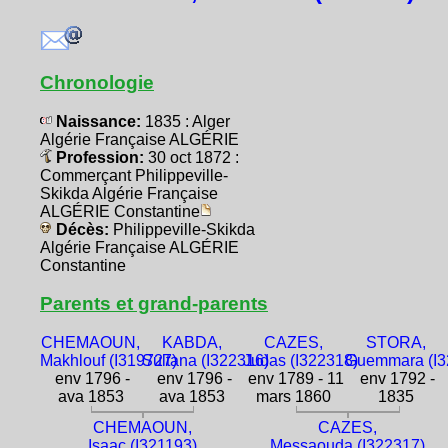
Chronologie
Naissance:
1835 : Alger
Algérie Française ALGÉRIE
Profession:
30 oct 1872 :
Commerçant Philippeville-
Skikda Algérie Française
ALGÉRIE Constantine
Décès:
Philippeville-Skikda
Algérie Française ALGÉRIE
Constantine
Parents et grand-parents
CHEMAOUN,
KABDA,
CAZES,
STORA,
Makhlouf (I319727)
Sultana (I322316)
Judas (I322318)
Guemmara (I3
env 1796 -
env 1796 -
env 1789 - 11
env 1792 -
ava 1853
ava 1853
mars 1860
1835
CHEMAOUN,
CAZES,
Isaac (I321193)
Messaouda (I322317)