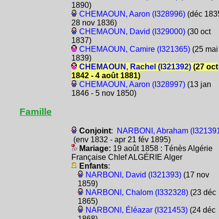
1890)
CHEMAOUN, Aaron (I328996)
(déc 1835
28 nov 1836)
CHEMAOUN, David (I329000)
(30 oct
1837)
CHEMAOUN, Camire (I321365)
(25 mai
1839)
CHEMAOUN, Rachel (I321392)
(27 oct
1842 - 4 août 1881)
CHEMAOUN, Aaron (I328997)
(13 jan
1846 - 5 nov 1850)
Famille
Conjoint
:
NARBONI, Abraham (I32139
(env 1832 - apr 21 fév 1895)
Mariage:
19 août 1858 : Ténès Algérie
Française Chlef ALGÉRIE Alger
Enfants
:
NARBONI, David (I321393)
(17 nov
1859)
NARBONI, Chalom (I332328)
(23 déc
1865)
NARBONI, Éléazar (I321453)
(24 déc
1868)