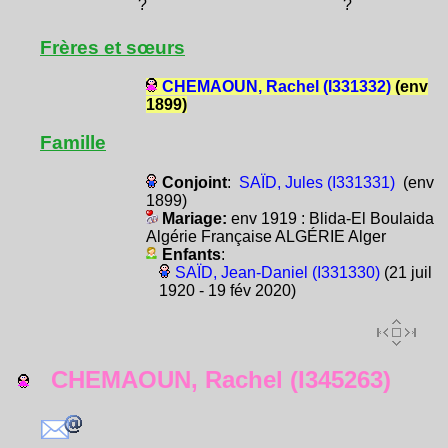
?
?
Frères et sœurs
CHEMAOUN, Rachel (I331332)
(env
1899)
Famille
Conjoint
:
SAÏD, Jules (I331331)
(env
1899)
Mariage:
env 1919 : Blida-El Boulaida
Algérie Française ALGÉRIE Alger
Enfants
:
SAÏD, Jean-Daniel (I331330)
(21 juil
1920 - 19 fév 2020)
CHEMAOUN, Rachel (I345263)