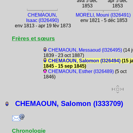
ava 5 déc
apr 5 déc
1853
1853
CHEMAOUN,
MORELI, Mouni (I326491)
Isaac (I326490)
env 1821 - 5 déc 1853
env 1813 - apr 19 fév 1873
Frères et sœurs
CHEMAOUN, Messaoud (I326495)
(14 j
1839 - 23 oct 1887)
CHEMAOUN, Salomon (I326494)
(15 j
1845 - 15 sep 1845)
CHEMAOUN, Esther (I326489)
(5 oct
1846)
CHEMAOUN, Salomon (I333709)
Chronologie