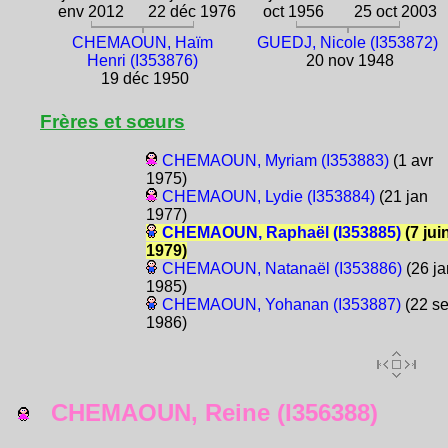
env 2012
22 déc 1976
oct 1956
25 oct 2003
CHEMAOUN, Haïm
GUEDJ, Nicole (I353872)
Henri (I353876)
20 nov 1948
19 déc 1950
Frères et sœurs
CHEMAOUN, Myriam (I353883)
(1 avr
1975)
CHEMAOUN, Lydie (I353884)
(21 jan
1977)
CHEMAOUN, Raphaël (I353885)
(7 jui
1979)
CHEMAOUN, Natanaël (I353886)
(26 ja
1985)
CHEMAOUN, Yohanan (I353887)
(22 s
1986)
CHEMAOUN, Reine (I356388)