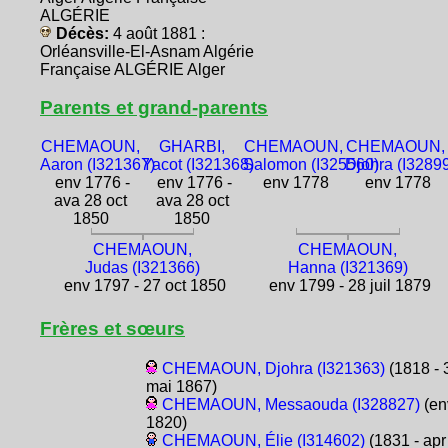
ALGÉRIE
Décès:
4 août 1881 :
Orléansville-El-Asnam Algérie
Française ALGÉRIE Alger
Parents et grand-parents
CHEMAOUN,
GHARBI,
CHEMAOUN,
CHEMAOUN,
Aaron (I321367)
Yacot (I321368)
Salomon (I325560)
Djohra (I3289
env 1776 -
env 1776 -
env 1778
env 1778
ava 28 oct
ava 28 oct
1850
1850
CHEMAOUN,
CHEMAOUN,
Judas (I321366)
Hanna (I321369)
env 1797 - 27 oct 1850
env 1799 - 28 juil 1879
Frères et sœurs
CHEMAOUN, Djohra (I321363)
(1818 - 
mai 1867)
CHEMAOUN, Messaouda (I328827)
(en
1820)
CHEMAOUN, Élie (I314602)
(1831 - apr