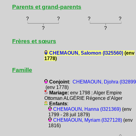
Parents et grand-parents
?
?
?
?
?
?
Frères et sœurs
CHEMAOUN, Salomon (I325560)
(env
1778)
Famille
Conjoint
:
CHEMAOUN, Djohra (I32899
(env 1778)
Mariage:
env 1798 : Alger Empire
Ottoman ALGÉRIE Régence d’Alger
Enfants
:
CHEMAOUN, Hanna (I321369)
(env
1799 - 28 juil 1879)
CHEMAOUN, Myriam (I327128)
(env
1816)