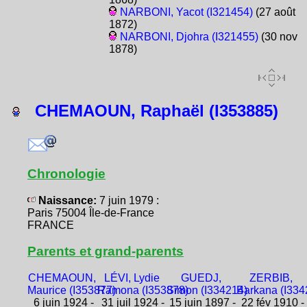
NARBONI, Yacot (I321454)
(27 août
1872)
NARBONI, Djohra (I321455)
(30 nov
1878)
CHEMAOUN, Raphaël (I353885)
Chronologie
Naissance:
7 juin 1979 :
Paris 75004 Île-de-France
FRANCE
Parents et grand-parents
CHEMAOUN,
LÉVI, Lydie
GUEDJ,
ZERBIB,
Maurice (I353877)
Ramona (I353878)
Simon (I334214)
Barkana (I334
6 juin 1924 -
31 juil 1924 -
15 juin 1897 -
22 fév 1910 -