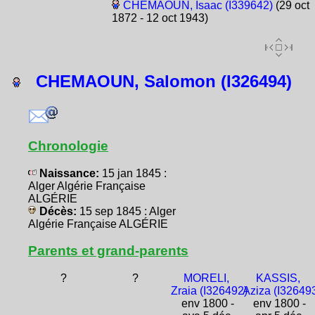
CHEMAOUN, Isaac (I339642)
(29 oct
1872 - 12 oct 1943)
CHEMAOUN, Salomon (I326494)
Chronologie
Naissance:
15 jan 1845 :
Alger Algérie Française
ALGÉRIE
Décès:
15 sep 1845 : Alger
Algérie Française ALGÉRIE
Parents et grand-parents
?
?
MORELI,
KASSIS,
Zraia (I326492)
Aziza (I32649
env 1800 -
env 1800 -