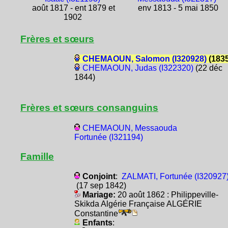
août 1817 - ent 1879 et
env 1813 - 5 mai 1850
1902
Frères et sœurs
CHEMAOUN, Salomon (I320928)
(1835
CHEMAOUN, Judas (I322320)
(22 déc
1844)
Frères et sœurs consanguins
CHEMAOUN, Messaouda
Fortunée (I321194)
Famille
Conjoint
:
ZALMATI, Fortunée (I320927
(17 sep 1842)
Mariage:
20 août 1862 : Philippeville-
Skikda Algérie Française ALGÉRIE
Constantine
Enfants
: