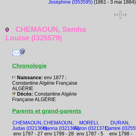
Joséphine (I353595)
(1861 - 3 mai 1884)
CHEMAOUN, Semha
Louise (I325579)
Chronologie
Naissance:
env 1877 :
Constantine Algérie Française
ALGÉRIE
Décès:
Constantine Algérie
Française ALGÉRIE
Parents et grand-parents
CHEMAOUN,
CHEMAOUN,
MORELI,
DURAN,
Judas (I321366)
Hanna (I321369)
Aaron (I321371)
Camire (I3255
env 1797 - 27
env 1799 - 28
env 1787 - 5
env 1798 -