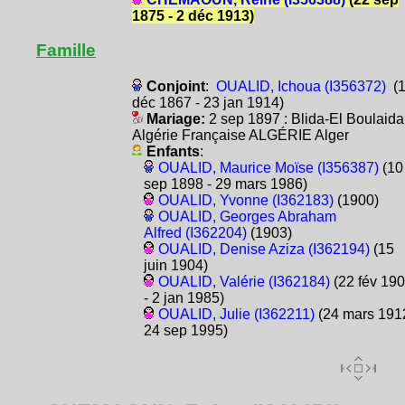
1875 - 2 déc 1913)
Famille
Conjoint
:
OUALID, Ichoua (I356372)
(1
déc 1867 - 23 jan 1914)
Mariage:
2 sep 1897 : Blida-El Boulaida
Algérie Française ALGÉRIE Alger
Enfants
:
OUALID, Maurice Moïse (I356387)
(10
sep 1898 - 29 mars 1986)
OUALID, Yvonne (I362183)
(1900)
OUALID, Georges Abraham
Alfred (I362204)
(1903)
OUALID, Denise Aziza (I362194)
(15
juin 1904)
OUALID, Valérie (I362184)
(22 fév 19
- 2 jan 1985)
OUALID, Julie (I362211)
(24 mars 1912
24 sep 1995)