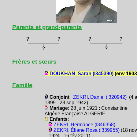
Parents et grand-parents
?
?
?
?
?
?
Frères et sœurs
DOUKHAN, Sarah (I345390)
(env 1903
Famille
Conjoint
:
ZEKRI, Daniel (I320942)
(4 a
1899 - 28 sep 1942)
Mariage:
28 juin 1921 : Constantine
Algérie Française ALGÉRIE
Enfants
:
ZEKRI, Hermance (I346358)
ZEKRI, Éliane Rosa (I339955)
(18 nov
1924 - 16 fév 2011)