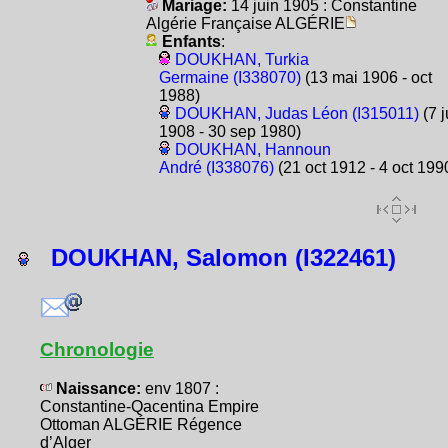
Mariage:
14 juin 1905 : Constantine
Algérie Française ALGÉRIE
Enfants
:
DOUKHAN, Turkia
Germaine (I338070)
(13 mai 1906 - oct
1988)
DOUKHAN, Judas Léon (I315011)
(7 j
1908 - 30 sep 1980)
DOUKHAN, Hannoun
André (I338076)
(21 oct 1912 - 4 oct 199
DOUKHAN, Salomon (I322461)
Chronologie
Naissance:
env 1807 :
Constantine-Qacentina Empire
Ottoman ALGÉRIE Régence
d’Alger