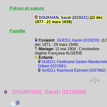
Frères et sœurs
DOUKHAN, Sarah (I319221)
(22 déc
1877 - 21 mars 1939)
Famille
Conjoint
:
GUEDJ, Aaron (I319220)
(12
déc 1871 - 29 mars 1946)
Mariage:
11 mai 1904 : Constantine
Algérie Française ALGÉRIE
Enfants
:
GUEDJ, Ferdinand Gaston Mardoché
Gilbert (I337681)
GUEDJ, Raymond Éphraïm (I337682)
DOUKHAN, Sarah (I314888)