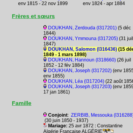
env 1815 - 22 nov 1899
env 1824 - apr 1884
Frères et sœurs
DOUKHAN, Zerdouda (I317201)
(5 déc
1844)
DOUKHAN, Ymmouna (I317205)
(31 jui
1847)
DOUKHAN, Salomon (I316436)
(15 dé
1849 - 1 mars 1898)
DOUKHAN, Hannoun (I318660)
(26 juil
1852 - 12 fév 1884)
DOUKHAN, Joseph (I317202)
(env 1855
env 1855)
DOUKHAN, Léa (I317204)
(22 août 185
DOUKHAN, Joseph (I317203)
(env 1859
17 jan 1861)
Famille
Conjoint
:
ZERBIB, Messouka (I316288
(30 juin 1850 - 1937)
Mariage:
25 avr 1872 : Constantine
Algérie Française ALGÉRIE