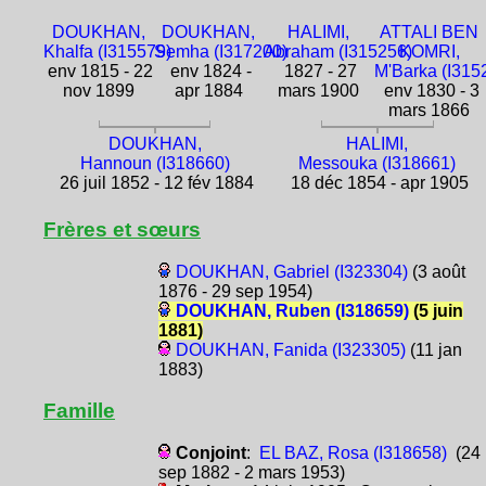
DOUKHAN,
DOUKHAN,
HALIMI,
ATTALI BEN
Khalfa (I315579)
Semha (I317200)
Abraham (I315256)
KOMRI,
env 1815 - 22
env 1824 -
1827 - 27
M'Barka (I315
nov 1899
apr 1884
mars 1900
env 1830 - 3
mars 1866
DOUKHAN,
HALIMI,
Hannoun (I318660)
Messouka (I318661)
26 juil 1852 - 12 fév 1884
18 déc 1854 - apr 1905
Frères et sœurs
DOUKHAN, Gabriel (I323304)
(3 août
1876 - 29 sep 1954)
DOUKHAN, Ruben (I318659)
(5 juin
1881)
DOUKHAN, Fanida (I323305)
(11 jan
1883)
Famille
Conjoint
:
EL BAZ, Rosa (I318658)
(24
sep 1882 - 2 mars 1953)