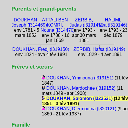
Parents et grand-parents
DOUKHAN,
ATTALI BEN
ZERBIB,
HALIMI,
Joseph (I314469)
KOMRI,
Judas (I319145)
Léa (I319146)
env 1781 - 5
Nouna (I314470)
env 1793 -
env 1793 - 23
mars 1852
env 1788 - 16
apr 30 mars
déc 1879
jan 1869
1881
DOUKHAN, Fredj (I319150)
ZERBIB, Hafsa (I319149)
env 1824 - ava 4 fév 1891
env 1829 - 4 avr 1891
Frères et sœurs
DOUKHAN, Ymmouna (I319151)
(11 fév
1847)
DOUKHAN, Mardochée (I319152)
(11
mars 1849 - apr 1908)
DOUKHAN, Salomon (I323531)
(12 fév
1851 - 3 fév 1891)
DOUKHAN, Djermouma (I320121)
(9 ao
1860 - 21 fév 1937)
Famille