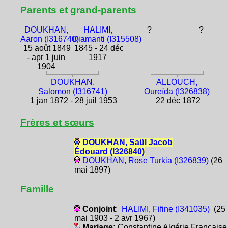
Parents et grand-parents
DOUKHAN,
HALIMI,
?
?
Aaron (I316740)
Diamanti (I315508)
15 août 1849
1845 - 24 déc
- apr 1 juin
1917
1904
DOUKHAN,
ALLOUCH,
Salomon (I316741)
Oureïda (I326838)
1 jan 1872 - 28 juil 1953
22 déc 1872
Frères et sœurs
DOUKHAN, Saül Jacob
Édouard (I326840)
DOUKHAN, Rose Turkia (I326839)
(26
mai 1897)
Famille
Conjoint
:
HALIMI, Fifine (I341035)
(25
mai 1903 - 2 avr 1967)
Mariage:
Constantine Algérie Française