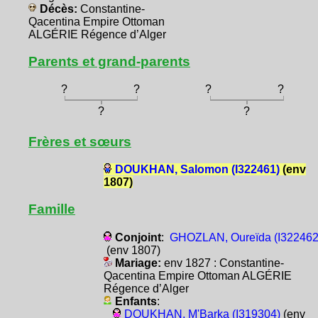
Décès:
Constantine-
Qacentina Empire Ottoman
ALGÉRIE Régence d’Alger
Parents et grand-parents
?
?
?
?
?
?
Frères et sœurs
DOUKHAN, Salomon (I322461)
(env
1807)
Famille
Conjoint
:
GHOZLAN, Oureïda (I322462
(env 1807)
Mariage:
env 1827 : Constantine-
Qacentina Empire Ottoman ALGÉRIE
Régence d’Alger
Enfants
:
DOUKHAN, M'Barka (I319304)
(env