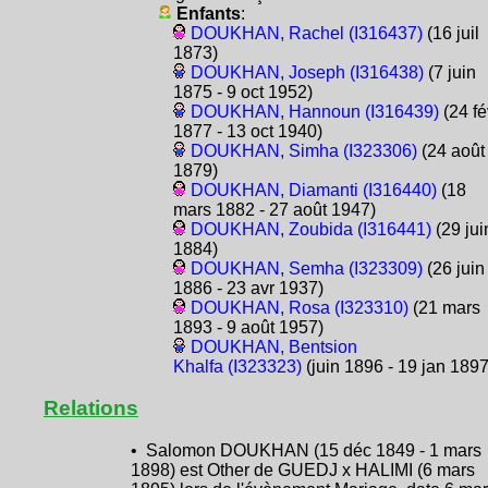
Enfants
:
DOUKHAN, Rachel (I316437)
(16 juil
1873)
DOUKHAN, Joseph (I316438)
(7 juin
1875 - 9 oct 1952)
DOUKHAN, Hannoun (I316439)
(24 fé
1877 - 13 oct 1940)
DOUKHAN, Simha (I323306)
(24 août
1879)
DOUKHAN, Diamanti (I316440)
(18
mars 1882 - 27 août 1947)
DOUKHAN, Zoubida (I316441)
(29 jui
1884)
DOUKHAN, Semha (I323309)
(26 juin
1886 - 23 avr 1937)
DOUKHAN, Rosa (I323310)
(21 mars
1893 - 9 août 1957)
DOUKHAN, Bentsion
Khalfa (I323323)
(juin 1896 - 19 jan 1897
Relations
• Salomon DOUKHAN (15 déc 1849 - 1 mars
1898) est Other de GUEDJ x HALIMI (6 mars