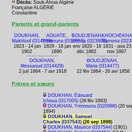
Décès:
Souk-Ahras Algérie
Française ALGÉRIE
Constantine
Parents et grand-parents
DOUKHAN,
AOUATE,
BOUDJENAH,
KHOCHEKHA
Makhlouf (I314239)
Ymmouna (I313853)
Ichoua (I323800)
Ramona (I323
1823 - 14 jan
1829 - 18 jan
env 1820 - 16
1831 - ava 23
1902
1890
déc 1882
nov 1887
DOUKHAN,
BOUDJENAH,
Messaoud (I314429)
Marie (I314477)
2 juil 1864 - 7 avr 1918
22 fév 1864 - 26 avr 1958
Frères et sœurs
DOUKHAN, Édouard
Ichoua (I317005)
(28 fév 1893)
DOUKHAN, Ymmouna (I320988)
(20 se
1894)
DOUKHAN, Samuel
Charles (I337543)
(20 sep 1898)
DOUKHAN, Maurice (I337544)
(1901)