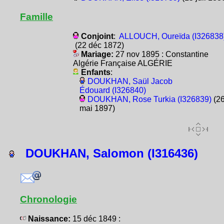
Famille
Conjoint
:
ALLOUCH, Oureïda (I326838
(22 déc 1872)
Mariage:
27 nov 1895 : Constantine
Algérie Française ALGÉRIE
Enfants
:
DOUKHAN, Saül Jacob
Édouard (I326840)
DOUKHAN, Rose Turkia (I326839)
(2
mai 1897)
DOUKHAN, Salomon (I316436)
Chronologie
Naissance:
15 déc 1849 :