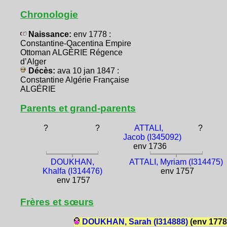
Chronologie
Naissance:
env 1778 :
Constantine-Qacentina Empire
Ottoman ALGÉRIE Régence
d’Alger
Décès:
ava 10 jan 1847 :
Constantine Algérie Française
ALGÉRIE
Parents et grand-parents
?
?
ATTALI,
?
Jacob (I345092)
env 1736
DOUKHAN,
ATTALI, Myriam (I314475)
Khalfa (I314476)
env 1757
env 1757
Frères et sœurs
DOUKHAN, Sarah (I314888)
(env 1778