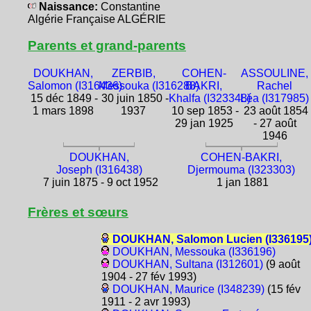
Naissance:
Constantine
Algérie Française ALGÉRIE
Parents et grand-parents
DOUKHAN,
ZERBIB,
COHEN-
ASSOULINE,
Salomon (I316436)
Messouka (I316288)
BAKRI,
Rachel
15 déc 1849 -
30 juin 1850 -
Khalfa (I323348)
Léa (I317985)
1 mars 1898
1937
10 sep 1853 -
23 août 1854
29 jan 1925
- 27 août
1946
DOUKHAN,
COHEN-BAKRI,
Joseph (I316438)
Djermouma (I323303)
7 juin 1875 - 9 oct 1952
1 jan 1881
Frères et sœurs
DOUKHAN, Salomon Lucien (I336195
DOUKHAN, Messouka (I336196)
DOUKHAN, Sultana (I312601)
(9 août
1904 - 27 fév 1993)
DOUKHAN, Maurice (I348239)
(15 fév
1911 - 2 avr 1993)