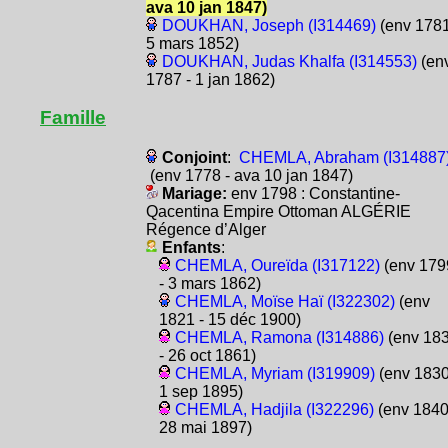
ava 10 jan 1847)
DOUKHAN, Joseph (I314469)
(env 1781
5 mars 1852)
DOUKHAN, Judas Khalfa (I314553)
(en
1787 - 1 jan 1862)
Famille
Conjoint
:
CHEMLA, Abraham (I314887
(env 1778 - ava 10 jan 1847)
Mariage:
env 1798 : Constantine-
Qacentina Empire Ottoman ALGÉRIE
Régence d’Alger
Enfants
:
CHEMLA, Oureïda (I317122)
(env 179
- 3 mars 1862)
CHEMLA, Moïse Haï (I322302)
(env
1821 - 15 déc 1900)
CHEMLA, Ramona (I314886)
(env 18
- 26 oct 1861)
CHEMLA, Myriam (I319909)
(env 1830
1 sep 1895)
CHEMLA, Hadjila (I322296)
(env 1840
28 mai 1897)