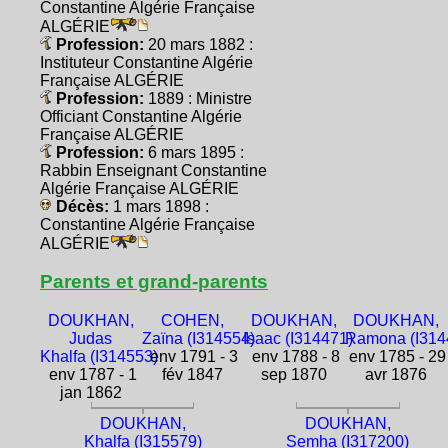
Constantine Algérie Française
ALGÉRIE
Profession:
20 mars 1882 :
Instituteur Constantine Algérie
Française ALGÉRIE
Profession:
1889 : Ministre
Officiant Constantine Algérie
Française ALGÉRIE
Profession:
6 mars 1895 :
Rabbin Enseignant Constantine
Algérie Française ALGÉRIE
Décès:
1 mars 1898 :
Constantine Algérie Française
ALGÉRIE
Parents et grand-parents
DOUKHAN,
COHEN,
DOUKHAN,
DOUKHAN,
Judas
Zaïna (I314554)
Isaac (I314471)
Ramona (I314
Khalfa (I314553)
env 1791 - 3
env 1788 - 8
env 1785 - 29
env 1787 - 1
fév 1847
sep 1870
avr 1876
jan 1862
DOUKHAN,
DOUKHAN,
Khalfa (I315579)
Semha (I317200)