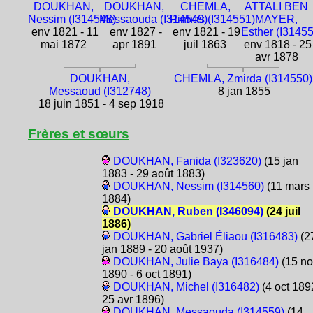
DOUKHAN,
DOUKHAN,
CHEMLA,
ATTALI BEN
Nessim (I314548)
Messaouda (I314549)
Pinhas (I314551)
MAYER,
env 1821 - 11
env 1827 -
env 1821 - 19
Esther (I3145
mai 1872
apr 1891
juil 1863
env 1818 - 25
avr 1878
DOUKHAN,
CHEMLA, Zmirda (I314550)
Messaoud (I312748)
8 jan 1855
18 juin 1851 - 4 sep 1918
Frères et sœurs
DOUKHAN, Fanida (I323620)
(15 jan
1883 - 29 août 1883)
DOUKHAN, Nessim (I314560)
(11 mars
1884)
DOUKHAN, Ruben (I346094)
(24 juil
1886)
DOUKHAN, Gabriel Éliaou (I316483)
(2
jan 1889 - 20 août 1937)
DOUKHAN, Julie Baya (I316484)
(15 no
1890 - 6 oct 1891)
DOUKHAN, Michel (I316482)
(4 oct 189
25 avr 1896)
DOUKHAN, Messaouda (I314559)
(14