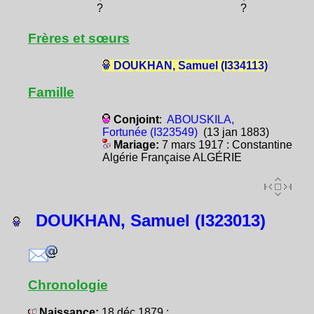
?
?
Frères et sœurs
DOUKHAN, Samuel (I334113)
Famille
Conjoint
:
ABOUSKILA,
Fortunée (I323549)
(13 jan 1883)
Mariage:
7 mars 1917 : Constantine
Algérie Française ALGÉRIE
DOUKHAN, Samuel (I323013)
Chronologie
Naissance:
18 déc 1879 :