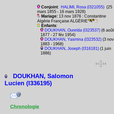
Conjoint
:
HALIMI, Rosa (I321055)
(25
mars 1855 - 16 mars 1928)
Mariage:
13 nov 1876 : Constantine
Algérie Française ALGÉRIE
Enfants
:
DOUKHAN, Oureïda (I323537)
(6 août
1877 - 27 fév 1954)
DOUKHAN, Yasmina (I323532)
(3 nov
1883 - 1968)
DOUKHAN, Joseph (I316181)
(1 juin
1886)
DOUKHAN, Salomon
Lucien (I336195)
Chronologie