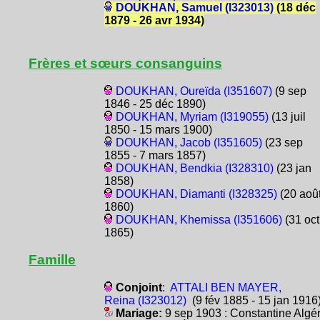
DOUKHAN, Samuel (I323013)
(18 déc
1879 - 26 avr 1934)
Frères et sœurs consanguins
DOUKHAN, Oureïda (I351607)
(9 sep
1846 - 25 déc 1890)
DOUKHAN, Myriam (I319055)
(13 juil
1850 - 15 mars 1900)
DOUKHAN, Jacob (I351605)
(23 sep
1855 - 7 mars 1857)
DOUKHAN, Bendkia (I328310)
(23 jan
1858)
DOUKHAN, Diamanti (I328325)
(20 aoû
1860)
DOUKHAN, Khemissa (I351606)
(31 oct
1865)
Famille
Conjoint
:
ATTALI BEN MAYER,
Reina (I323012)
(9 fév 1885 - 15 jan 1916
Mariage:
9 sep 1903 : Constantine Algér