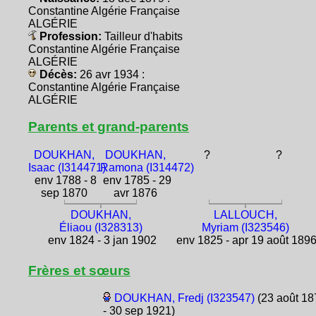
Constantine Algérie Française
ALGÉRIE
Profession:
Tailleur d'habits
Constantine Algérie Française
ALGÉRIE
Décès:
26 avr 1934 :
Constantine Algérie Française
ALGÉRIE
Parents et grand-parents
DOUKHAN,
DOUKHAN,
?
?
Isaac (I314471)
Ramona (I314472)
env 1788 - 8
env 1785 - 29
sep 1870
avr 1876
DOUKHAN,
LALLOUCH,
Éliaou (I328313)
Myriam (I323546)
env 1824 - 3 jan 1902
env 1825 - apr 19 août 189
Frères et sœurs
DOUKHAN, Fredj (I323547)
(23 août 18
- 30 sep 1921)