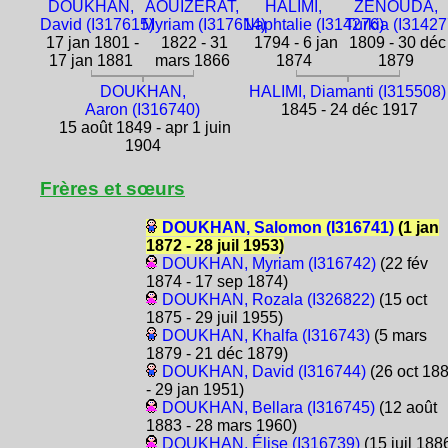
DOUKHAN,
AOUIZERAT,
HALIMI,
ZENOUDA,
David (I317615)
Myriam (I317614)
Naphtalie (I314276)
Turkia (I31427
17 jan 1801 -
1822 - 31
1794 - 6 jan
1809 - 30 déc
17 jan 1881
mars 1866
1874
1879
DOUKHAN,
HALIMI, Diamanti (I315508)
Aaron (I316740)
1845 - 24 déc 1917
15 août 1849 - apr 1 juin
1904
Frères et sœurs
DOUKHAN, Salomon (I316741)
(1 jan
1872 - 28 juil 1953)
DOUKHAN, Myriam (I316742)
(22 fév
1874 - 17 sep 1874)
DOUKHAN, Rozala (I326822)
(15 oct
1875 - 29 juil 1955)
DOUKHAN, Khalfa (I316743)
(5 mars
1879 - 21 déc 1879)
DOUKHAN, David (I316744)
(26 oct 18
- 29 jan 1951)
DOUKHAN, Bellara (I316745)
(12 août
1883 - 28 mars 1960)
DOUKHAN, Élise (I316739)
(15 juil 188