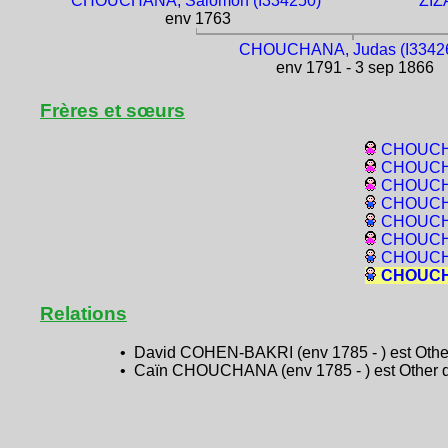
CHOUCHANA, Salomon (I334250)
ZIZ
env 1763
CHOUCHANA, Judas (I3342
env 1791 - 3 sep 1866
Frères et sœurs
CHOUCHA
CHOUCHA
CHOUCHA
CHOUCHA
CHOUCHA
CHOUCHA
CHOUCHA
CHOUCHA
Relations
• David COHEN-BAKRI (env 1785 - ) est Other
• Caïn CHOUCHANA (env 1785 - ) est Other de