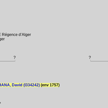
E Régence d’Alger
ger
?
?
NA, David (I334242)
(env 1757)
?