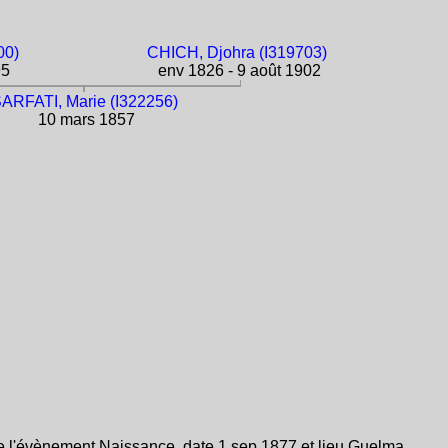
00)
CHICH, Djohra (I319703)
95
env 1826 - 9 août 1902
ARFATI, Marie (I322256)
10 mars 1857
 l'évènement Naissance, date 1 sep 1877 et lieu Guelma