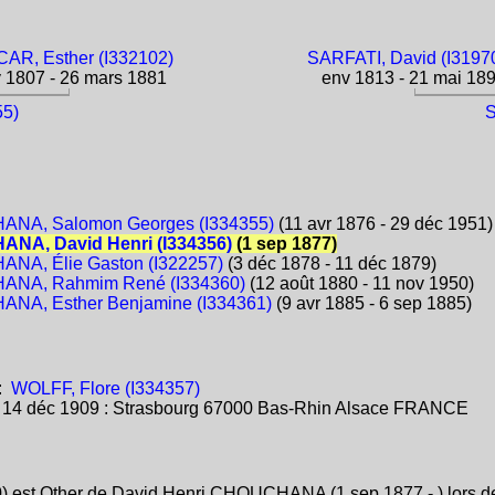
AR, Esther (I332102)
SARFATI, David (I3197
 1807 - 26 mars 1881
env 1813 - 21 mai 18
55)
S
NA, Salomon Georges (I334355)
(11 avr 1876 - 29 déc 1951)
NA, David Henri (I334356)
(1 sep 1877)
NA, Élie Gaston (I322257)
(3 déc 1878 - 11 déc 1879)
NA, Rahmim René (I334360)
(12 août 1880 - 11 nov 1950)
NA, Esther Benjamine (I334361)
(9 avr 1885 - 6 sep 1885)
:
WOLFF, Flore (I334357)
:
14 déc 1909 : Strasbourg 67000 Bas-Rhin Alsace FRANCE
) est Other de David Henri CHOUCHANA (1 sep 1877 - ) lors de