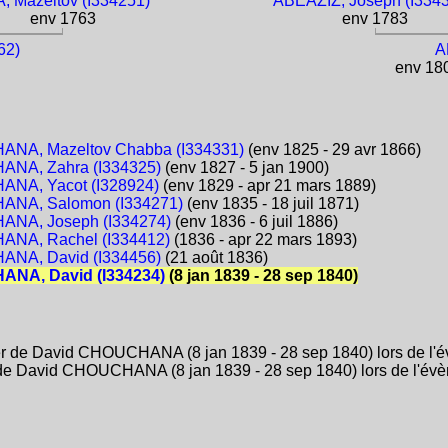
A, Mazeltov (I334251)
ABÉAZIZ, Joseph (I334
env 1763
env 1783
62)
A
env 1804
NA, Mazeltov Chabba (I334331)
(env 1825 - 29 avr 1866)
NA, Zahra (I334325)
(env 1827 - 5 jan 1900)
NA, Yacot (I328924)
(env 1829 - apr 21 mars 1889)
NA, Salomon (I334271)
(env 1835 - 18 juil 1871)
NA, Joseph (I334274)
(env 1836 - 6 juil 1886)
NA, Rachel (I334412)
(1836 - apr 22 mars 1893)
NA, David (I334456)
(21 août 1836)
NA, David (I334234)
(8 jan 1839 - 28 sep 1840)
 de David CHOUCHANA (8 jan 1839 - 28 sep 1840) lors de l'év
 David CHOUCHANA (8 jan 1839 - 28 sep 1840) lors de l'évèn