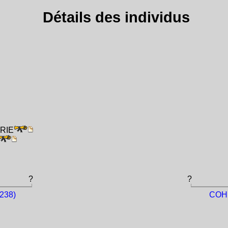
Détails des individus
ÉRIE
?
?
238)
COHE