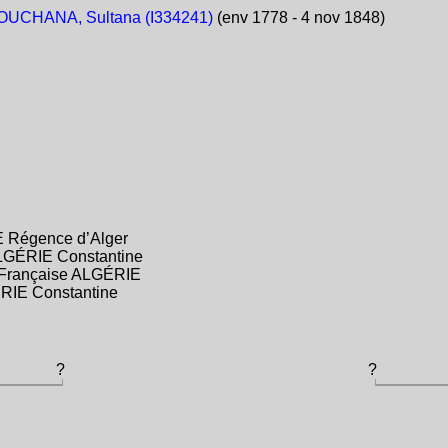
UCHANA, Sultana (I334241)
(env 1778 - 4 nov 1848)
E Régence d’Alger
LGÉRIE Constantine
e Française ALGÉRIE
ÉRIE Constantine
?
?