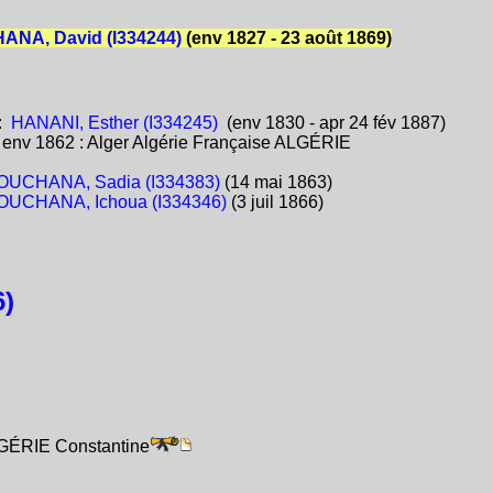
NA, David (I334244)
(env 1827 - 23 août 1869)
:
HANANI, Esther (I334245)
(env 1830 - apr 24 fév 1887)
:
env 1862 : Alger Algérie Française ALGÉRIE
UCHANA, Sadia (I334383)
(14 mai 1863)
UCHANA, Ichoua (I334346)
(3 juil 1866)
)
LGÉRIE Constantine