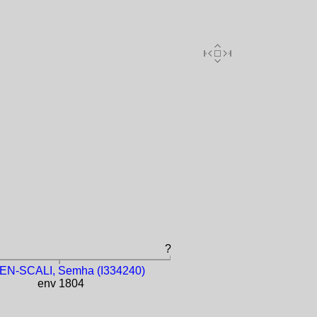
?
N-SCALI, Semha (I334240)
env 1804