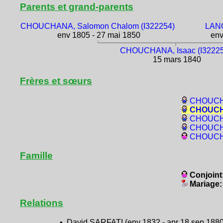
Parents et grand-parents
CHOUCHANA, Salomon Chalom (I322254)
LANC
env 1805 - 27 mai 1850
env
CHOUCHANA, Isaac (I3222
15 mars 1840
Frères et sœurs
CHOUCHA
CHOUCHA
CHOUCHA
CHOUCHA
CHOUCHA
Famille
Conjoint
Mariage
Relations
• David SARFATI (env 1832 - apr 18 sep 1880