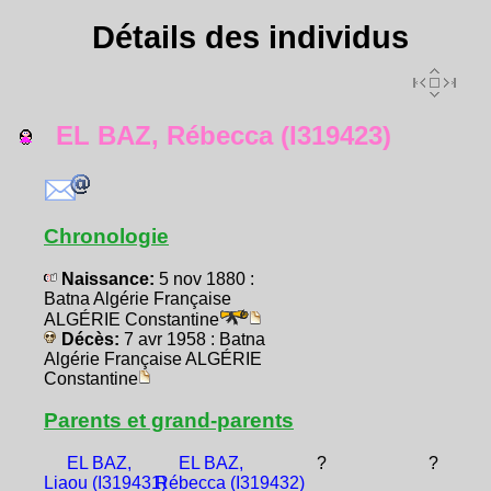
Détails des individus
EL BAZ, Rébecca (I319423)
Chronologie
Naissance:
5 nov 1880 :
Batna Algérie Française
ALGÉRIE Constantine
Décès:
7 avr 1958 : Batna
Algérie Française ALGÉRIE
Constantine
Parents et grand-parents
EL BAZ,
EL BAZ,
?
?
Liaou (I319431)
Rébecca (I319432)