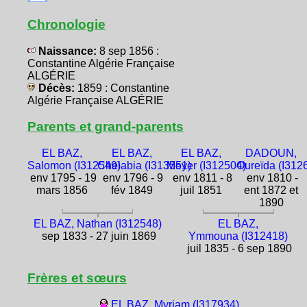
Chronologie
Naissance:
8 sep 1856 :
Constantine Algérie Française
ALGÉRIE
Décès:
1859 : Constantine
Algérie Française ALGÉRIE
Parents et grand-parents
EL BAZ,
EL BAZ,
EL BAZ,
DADOUN,
Salomon (I312549)
Chelabia (I313551)
Meyer (I312504)
Oureïda (I312
env 1795 - 19
env 1796 - 9
env 1811 - 8
env 1810 -
mars 1856
fév 1849
juil 1851
ent 1872 et
1890
EL BAZ, Nathan (I312548)
EL BAZ,
sep 1833 - 27 juin 1869
Ymmouna (I312418)
juil 1835 - 6 sep 1890
Frères et sœurs
EL BAZ, Myriam (I317934)