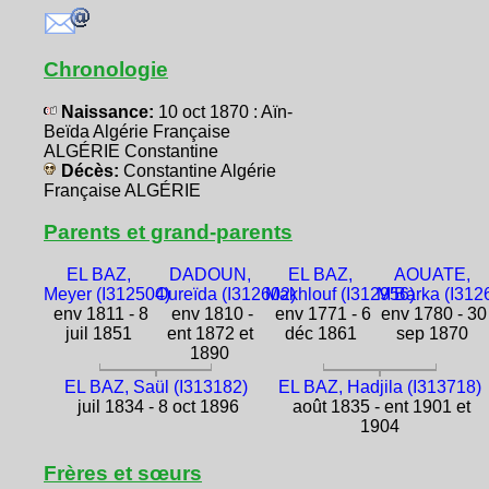
Chronologie
Naissance:
10 oct 1870 : Aïn-
Beïda Algérie Française
ALGÉRIE Constantine
Décès:
Constantine Algérie
Française ALGÉRIE
Parents et grand-parents
EL BAZ,
DADOUN,
EL BAZ,
AOUATE,
Meyer (I312504)
Oureïda (I312602)
Makhlouf (I312956)
M'Barka (I312
env 1811 - 8
env 1810 -
env 1771 - 6
env 1780 - 30
juil 1851
ent 1872 et
déc 1861
sep 1870
1890
EL BAZ, Saül (I313182)
EL BAZ, Hadjila (I313718)
juil 1834 - 8 oct 1896
août 1835 - ent 1901 et
1904
Frères et sœurs