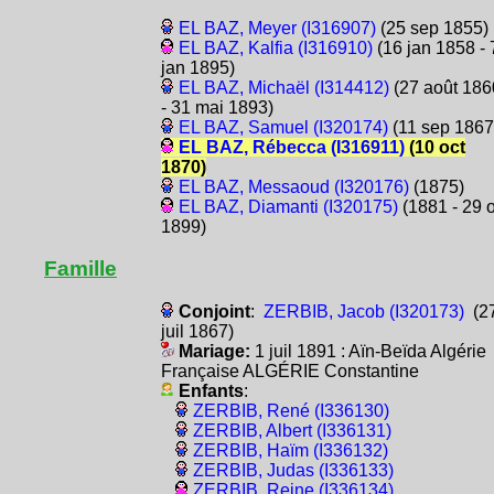
EL BAZ, Meyer (I316907)
(25 sep 1855)
EL BAZ, Kalfia (I316910)
(16 jan 1858 - 
jan 1895)
EL BAZ, Michaël (I314412)
(27 août 186
- 31 mai 1893)
EL BAZ, Samuel (I320174)
(11 sep 1867
EL BAZ, Rébecca (I316911)
(10 oct
1870)
EL BAZ, Messaoud (I320176)
(1875)
EL BAZ, Diamanti (I320175)
(1881 - 29 o
1899)
Famille
Conjoint
:
ZERBIB, Jacob (I320173)
(2
juil 1867)
Mariage:
1 juil 1891 : Aïn-Beïda Algérie
Française ALGÉRIE Constantine
Enfants
:
ZERBIB, René (I336130)
ZERBIB, Albert (I336131)
ZERBIB, Haïm (I336132)
ZERBIB, Judas (I336133)
ZERBIB, Reine (I336134)