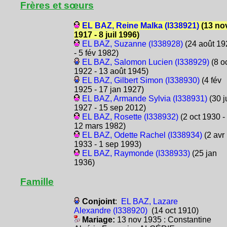
Frères et sœurs
EL BAZ, Reine Malka (I338921)
(13 no
1917 - 8 juil 1996)
EL BAZ, Suzanne (I338928)
(24 août 19
- 5 fév 1982)
EL BAZ, Salomon Lucien (I338929)
(8 o
1922 - 13 août 1945)
EL BAZ, Gilbert Simon (I338930)
(4 fév
1925 - 17 jan 1927)
EL BAZ, Armande Sylvia (I338931)
(30 ju
1927 - 15 sep 2012)
EL BAZ, Rosette (I338932)
(2 oct 1930 -
12 mars 1982)
EL BAZ, Odette Rachel (I338934)
(2 avr
1933 - 1 sep 1993)
EL BAZ, Raymonde (I338933)
(25 jan
1936)
Famille
Conjoint
:
EL BAZ, Lazare
Alexandre (I338920)
(14 oct 1910)
Mariage:
13 nov 1935 : Constantine