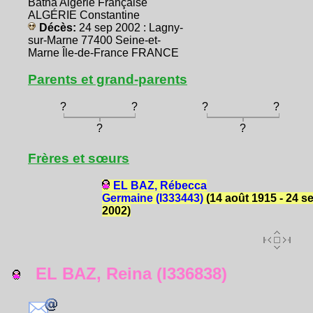
Batna Algérie Française
ALGÉRIE Constantine
Décès:
24 sep 2002 : Lagny-
sur-Marne 77400 Seine-et-
Marne Île-de-France FRANCE
Parents et grand-parents
?
?
?
?
?
?
Frères et sœurs
EL BAZ, Rébecca
Germaine (I333443)
(14 août 1915 - 24 s
2002)
EL BAZ, Reina (I336838)