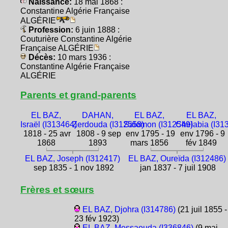
Naissance:
18 mai 1868 :
Constantine Algérie Française
ALGÉRIE
Profession:
6 juin 1888 :
Couturière Constantine Algérie
Française ALGÉRIE
Décès:
10 mars 1936 :
Constantine Algérie Française
ALGÉRIE
Parents et grand-parents
EL BAZ,
DAHAN,
EL BAZ,
EL BAZ,
Israël (I313464)
Zerdouda (I312558)
Salomon (I312549)
Chelabia (I31
1818 - 25 avr
1808 - 9 sep
env 1795 - 19
env 1796 - 9
1868
1893
mars 1856
fév 1849
EL BAZ, Joseph (I312417)
EL BAZ, Oureïda (I312486)
sep 1835 - 1 nov 1892
jan 1837 - 7 juil 1908
Frères et sœurs
EL BAZ, Djohra (I314786)
(21 juil 1855 -
23 fév 1923)
EL BAZ, Messaouda (I336846)
(9 mai