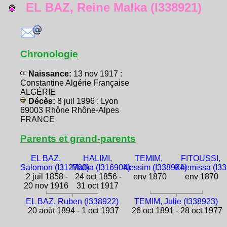
EL BAZ, Reine Malka (I338921)
Chronologie
Naissance:
13 nov 1917 :
Constantine Algérie Française
ALGÉRIE
Décès:
8 juil 1996 : Lyon
69003 Rhône Rhône-Alpes
FRANCE
Parents et grand-parents
EL BAZ,
HALIMI,
TEMIM,
FITOUSSI,
Salomon (I312780)
Malka (I316904)
Nessim (I338924)
Khemissa (I3
2 juil 1858 -
24 oct 1856 -
env 1870
env 1870
20 nov 1916
31 oct 1917
EL BAZ, Ruben (I338922)
TEMIM, Julie (I338923)
20 août 1894 - 1 oct 1937
26 oct 1891 - 28 oct 1977