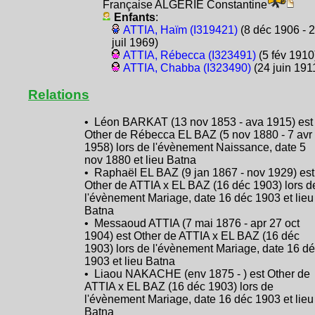
Française ALGÉRIE Constantine
Enfants
:
ATTIA, Haïm (I319421)
(8 déc 1906 - 
juil 1969)
ATTIA, Rébecca (I323491)
(5 fév 1910
ATTIA, Chabba (I323490)
(24 juin 191
Relations
• Léon BARKAT (13 nov 1853 - ava 1915) est
Other de Rébecca EL BAZ (5 nov 1880 - 7 avr
1958) lors de l'évènement Naissance, date 5
nov 1880 et lieu Batna
• Raphaël EL BAZ (9 jan 1867 - nov 1929) est
Other de ATTIA x EL BAZ (16 déc 1903) lors d
l'évènement Mariage, date 16 déc 1903 et lieu
Batna
• Messaoud ATTIA (7 mai 1876 - apr 27 oct
1904) est Other de ATTIA x EL BAZ (16 déc
1903) lors de l'évènement Mariage, date 16 d
1903 et lieu Batna
• Liaou NAKACHE (env 1875 - ) est Other de
ATTIA x EL BAZ (16 déc 1903) lors de
l'évènement Mariage, date 16 déc 1903 et lieu
Batna