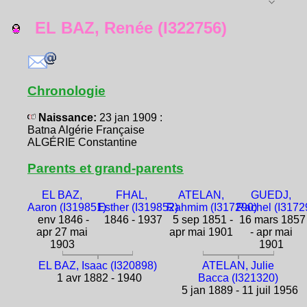
EL BAZ, Renée (I322756)
Chronologie
Naissance:
23 jan 1909 :
Batna Algérie Française
ALGÉRIE Constantine
Parents et grand-parents
EL BAZ,
FHAL,
ATELAN,
GUEDJ,
Aaron (I319851)
Esther (I319852)
Rahmim (I317290)
Rachel (I3172
env 1846 -
1846 - 1937
5 sep 1851 -
16 mars 1857
apr 27 mai
apr mai 1901
- apr mai
1903
1901
EL BAZ, Isaac (I320898)
ATELAN, Julie
1 avr 1882 - 1940
Bacca (I321320)
5 jan 1889 - 11 juil 1956