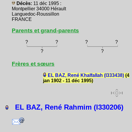
Décès:
11 déc 1995 :
Montpellier 34000 Hérault
Languedoc-Roussillon
FRANCE
Parents et grand-parents
?
?
?
?
?
?
Frères et sœurs
EL BAZ, René Khalfallah (I333438)
(4
jan 1902 - 11 déc 1995)
EL BAZ, René Rahmim (I330206)