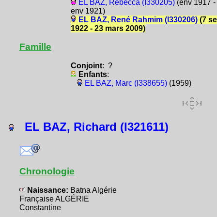
EL BAZ, Rébecca (I330205)
(env 1917 -
env 1921)
EL BAZ, René Rahmim (I330206)
(7 s
1922 - 23 mars 2009)
Famille
Conjoint
: ?
Enfants
:
EL BAZ, Marc (I338655)
(1959)
EL BAZ, Richard (I321611)
Chronologie
Naissance:
Batna Algérie
Française ALGÉRIE
Constantine