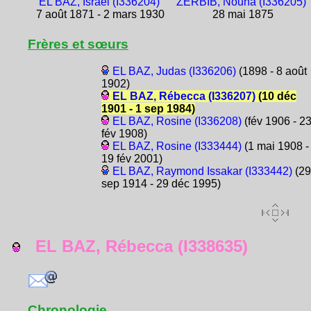
EL BAZ, Israël (I336204)
ZERBIB, Nouna (I336205)
7 août 1871 - 2 mars 1930
28 mai 1875
Frères et sœurs
EL BAZ, Judas (I336206)
(1898 - 8 août
1902)
EL BAZ, Rébecca (I336207)
(10 déc
1901 - 1 sep 1984)
EL BAZ, Rosine (I336208)
(fév 1906 - 2
fév 1908)
EL BAZ, Rosine (I333444)
(1 mai 1908 -
19 fév 2001)
EL BAZ, Raymond Issakar (I333442)
(29
sep 1914 - 29 déc 1995)
EL BAZ, Rébecca (I338635)
Chronologie