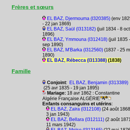
Frères et sœurs
EL BAZ, Djermouma (I320385)
(env 182
- 22 jan 1869)
EL BAZ, Saül (I313182)
(juil 1834 - 8 oct
1896)
EL BAZ, Ymmouna (I312418)
(juil 1835 
sep 1890)
EL BAZ, M'Barka (I312560)
(1837 - 25 m
1890)
EL BAZ, Rébecca (I313388)
(1838)
Famille
Conjoint
:
EL BAZ, Benjamin (I313389)
(25 avr 1835 - 19 jan 1895)
Mariage:
18 avr 1862 : Constantine
Algérie Française ALGÉRIE
Enfants consanguins et utérins
:
EL BAZ, Zaïra (I312108)
(24 août 1868
3 jan 1943)
EL BAZ, Bellara (I312111)
(2 août 1871
11 mars 1942)
EL BAZ, Moïse (I313165)
(22 mai 1876