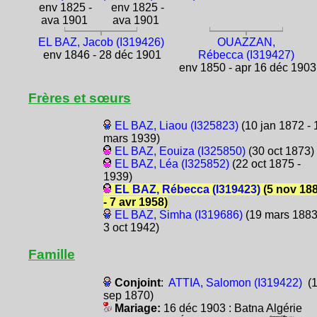
env 1825 -
env 1825 -
ava 1901
ava 1901
EL BAZ, Jacob (I319426)
OUAZZAN,
env 1846 - 28 déc 1901
Rébecca (I319427)
env 1850 - apr 16 déc 1903
Frères et sœurs
EL BAZ, Liaou (I325823)
(10 jan 1872 - 
mars 1939)
EL BAZ, Eouiza (I325850)
(30 oct 1873)
EL BAZ, Léa (I325852)
(22 oct 1875 -
1939)
EL BAZ, Rébecca (I319423)
(5 nov 18
- 7 avr 1958)
EL BAZ, Simha (I319686)
(19 mars 1883
3 oct 1942)
Famille
Conjoint
:
ATTIA, Salomon (I319422)
(1
sep 1870)
Mariage:
16 déc 1903 : Batna Algérie