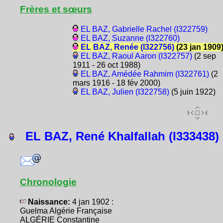
Frères et sœurs
EL BAZ, Gabrielle Rachel (I322759)
EL BAZ, Suzanne (I322760)
EL BAZ, Renée (I322756)
(23 jan 1909
EL BAZ, Raoul Aaron (I322757)
(2 sep
1911 - 26 oct 1988)
EL BAZ, Amédée Rahmim (I322761)
(2
mars 1916 - 18 fév 2000)
EL BAZ, Julien (I322758)
(5 juin 1922)
EL BAZ, René Khalfallah (I333438)
Chronologie
Naissance:
4 jan 1902 :
Guelma Algérie Française
ALGÉRIE Constantine