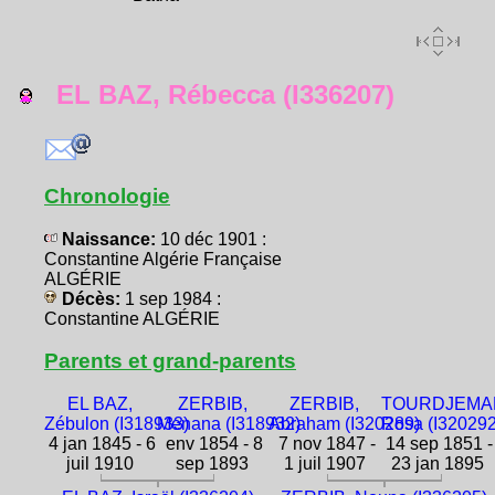
EL BAZ, Rébecca (I336207)
Chronologie
Naissance:
10 déc 1901 :
Constantine Algérie Française
ALGÉRIE
Décès:
1 sep 1984 :
Constantine ALGÉRIE
Parents et grand-parents
EL BAZ,
ZERBIB,
ZERBIB,
TOURDJEMA
Zébulon (I318933)
Menana (I318932)
Abraham (I320289)
Rosa (I320292
4 jan 1845 - 6
env 1854 - 8
7 nov 1847 -
14 sep 1851 -
juil 1910
sep 1893
1 juil 1907
23 jan 1895