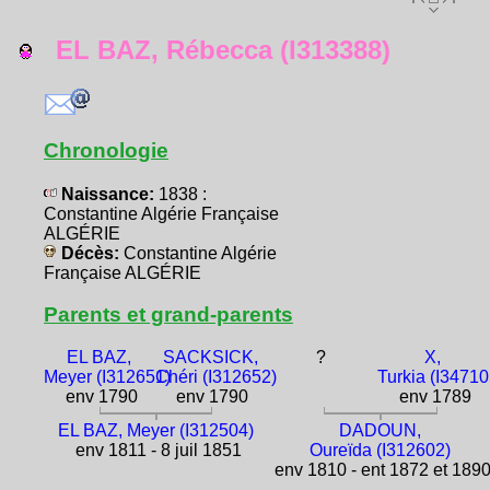
EL BAZ, Rébecca (I313388)
Chronologie
Naissance:
1838 :
Constantine Algérie Française
ALGÉRIE
Décès:
Constantine Algérie
Française ALGÉRIE
Parents et grand-parents
EL BAZ,
SACKSICK,
?
X,
Meyer (I312651)
Chéri (I312652)
Turkia (I34710
env 1790
env 1790
env 1789
EL BAZ, Meyer (I312504)
DADOUN,
env 1811 - 8 juil 1851
Oureïda (I312602)
env 1810 - ent 1872 et 189