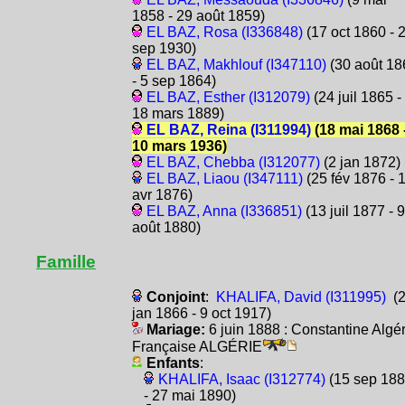
1858 - 29 août 1859)
EL BAZ, Rosa (I336848)
(17 oct 1860 - 
sep 1930)
EL BAZ, Makhlouf (I347110)
(30 août 18
- 5 sep 1864)
EL BAZ, Esther (I312079)
(24 juil 1865 -
18 mars 1889)
EL BAZ, Reina (I311994)
(18 mai 1868 
10 mars 1936)
EL BAZ, Chebba (I312077)
(2 jan 1872)
EL BAZ, Liaou (I347111)
(25 fév 1876 - 
avr 1876)
EL BAZ, Anna (I336851)
(13 juil 1877 - 9
août 1880)
Famille
Conjoint
:
KHALIFA, David (I311995)
(2
jan 1866 - 9 oct 1917)
Mariage:
6 juin 1888 : Constantine Algér
Française ALGÉRIE
Enfants
:
KHALIFA, Isaac (I312774)
(15 sep 18
- 27 mai 1890)