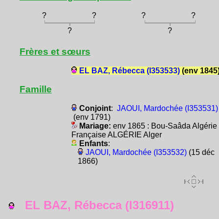
?
?
?
?
?
?
Frères et sœurs
EL BAZ, Rébecca (I353533)
(env 1845
Famille
Conjoint
:
JAOUI, Mardochée (I353531)
(env 1791)
Mariage:
env 1865 : Bou-Saâda Algérie
Française ALGÉRIE Alger
Enfants
:
JAOUI, Mardochée (I353532)
(15 déc
1866)
EL BAZ, Rébecca (I316911)