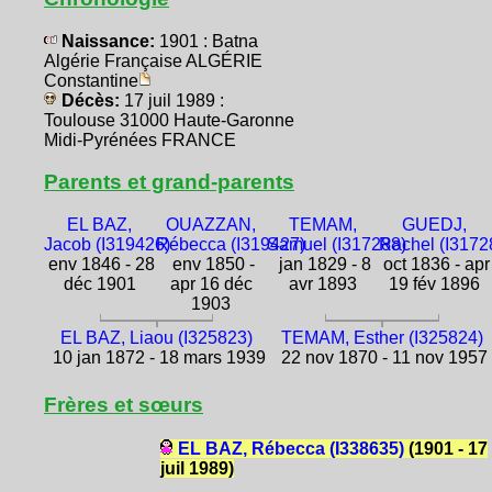
Naissance:
1901 : Batna
Algérie Française ALGÉRIE
Constantine
Décès:
17 juil 1989 :
Toulouse 31000 Haute-Garonne
Midi-Pyrénées FRANCE
Parents et grand-parents
EL BAZ,
OUAZZAN,
TEMAM,
GUEDJ,
Jacob (I319426)
Rébecca (I319427)
Samuel (I317288)
Rachel (I3172
env 1846 - 28
env 1850 -
jan 1829 - 8
oct 1836 - apr
déc 1901
apr 16 déc
avr 1893
19 fév 1896
1903
EL BAZ, Liaou (I325823)
TEMAM, Esther (I325824)
10 jan 1872 - 18 mars 1939
22 nov 1870 - 11 nov 1957
Frères et sœurs
EL BAZ, Rébecca (I338635)
(1901 - 17
juil 1989)