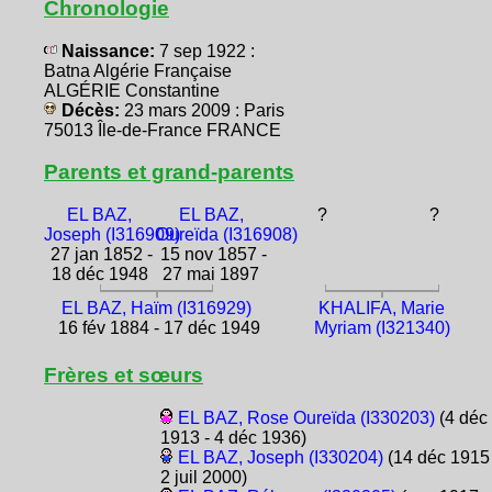
Chronologie
Naissance:
7 sep 1922 :
Batna Algérie Française
ALGÉRIE Constantine
Décès:
23 mars 2009 : Paris
75013 Île-de-France FRANCE
Parents et grand-parents
EL BAZ,
EL BAZ,
?
?
Joseph (I316909)
Oureïda (I316908)
27 jan 1852 -
15 nov 1857 -
18 déc 1948
27 mai 1897
EL BAZ, Haïm (I316929)
KHALIFA, Marie
16 fév 1884 - 17 déc 1949
Myriam (I321340)
Frères et sœurs
EL BAZ, Rose Oureïda (I330203)
(4 déc
1913 - 4 déc 1936)
EL BAZ, Joseph (I330204)
(14 déc 1915 
2 juil 2000)