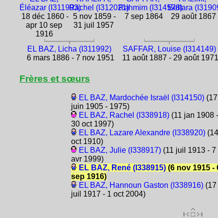
Éléazar (I311993)
Rachel (I312021)
Rahmim (I314578)
Bellara (I3190
18 déc 1860 -
5 nov 1859 -
7 sep 1864
29 août 1867
apr 10 sep
31 juil 1957
1916
EL BAZ, Licha (I311992)
SAFFAR, Louise (I314149)
6 mars 1886 - 7 nov 1951
11 août 1887 - 29 août 197
Frères et sœurs
EL BAZ, Mardochée Israël (I314150)
(17
juin 1905 - 1975)
EL BAZ, Rachel (I338918)
(11 jan 1908 
30 oct 1997)
EL BAZ, Lazare Alexandre (I338920)
(1
oct 1910)
EL BAZ, Julie (I338917)
(11 juil 1913 - 7
avr 1999)
EL BAZ, René (I338915)
(6 nov 1915 - 
sep 1916)
EL BAZ, Hannoun Gaston (I338916)
(17
juil 1917 - 1 oct 2004)