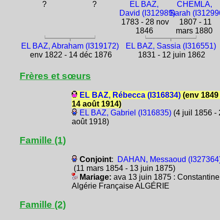
?
?
EL BAZ,
CHEMLA,
David (I312989)
Sarah (I31299
1783 - 28 nov
1807 - 11
1846
mars 1880
EL BAZ, Abraham (I319172)
EL BAZ, Sassia (I316551)
env 1822 - 14 déc 1876
1831 - 12 juin 1862
Frères et sœurs
EL BAZ, Rébecca (I316834)
(env 1849 
14 août 1914)
EL BAZ, Gabriel (I316835)
(4 juil 1856 -
août 1918)
Famille (1)
Conjoint
:
DAHAN, Messaoud (I327364
(11 mars 1854 - 13 juin 1875)
Mariage:
ava 13 juin 1875 : Constantine
Algérie Française ALGÉRIE
Famille (2)