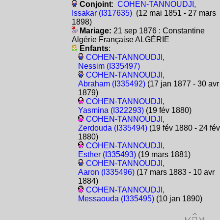
Conjoint
:
COHEN-TANNOUDJI,
Issakar (I317635)
(12 mai 1851 - 27 mars
1898)
Mariage:
21 sep 1876 : Constantine
Algérie Française ALGÉRIE
Enfants
:
COHEN-TANNOUDJI,
Nessim (I335497)
COHEN-TANNOUDJI,
Abraham (I335492)
(17 jan 1877 - 30 avr
1879)
COHEN-TANNOUDJI,
Yasmina (I322293)
(19 fév 1880)
COHEN-TANNOUDJI,
Zerdouda (I335494)
(19 fév 1880 - 24 fév
1880)
COHEN-TANNOUDJI,
Esther (I335493)
(19 mars 1881)
COHEN-TANNOUDJI,
Aaron (I335496)
(17 mars 1883 - 10 avr
1884)
COHEN-TANNOUDJI,
Messaouda (I335495)
(10 jan 1890)