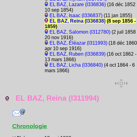
EL BAZ, Lazare (I336836)
(16 déc 1852 
10 sep 1854)
EL BAZ, Isaac (I336837)
(11 jan 1855)
EL BAZ, Reina (I336838)
(8 sep 1856 -
1859)
EL BAZ, Salomon (I312780)
(2 juil 1858 
20 nov 1916)
EL BAZ, Éléazar (I311993)
(18 déc 1860
apr 10 sep 1916)
EL BAZ, Ruben (I336839)
(16 oct 1862 -
13 mars 1866)
EL BAZ, Licha (I336840)
(4 oct 1864 - 6
mars 1866)
EL BAZ, Reina (I311994)
Chronologie