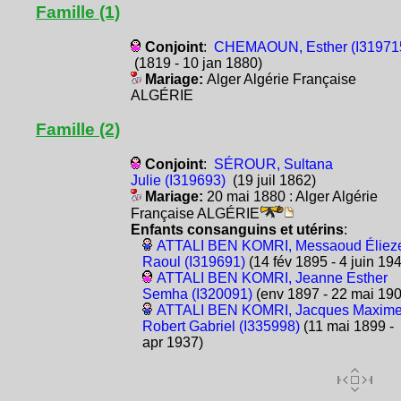
Famille (1)
Conjoint
:
CHEMAOUN, Esther (I31971
(1819 - 10 jan 1880)
Mariage:
Alger Algérie Française
ALGÉRIE
Famille (2)
Conjoint
:
SÉROUR, Sultana
Julie (I319693)
(19 juil 1862)
Mariage:
20 mai 1880 : Alger Algérie
Française ALGÉRIE
Enfants consanguins et utérins
:
ATTALI BEN KOMRI, Messaoud Éliez
Raoul (I319691)
(14 fév 1895 - 4 juin 19
ATTALI BEN KOMRI, Jeanne Esther
Semha (I320091)
(env 1897 - 22 mai 190
ATTALI BEN KOMRI, Jacques Maxim
Robert Gabriel (I335998)
(11 mai 1899 -
apr 1937)