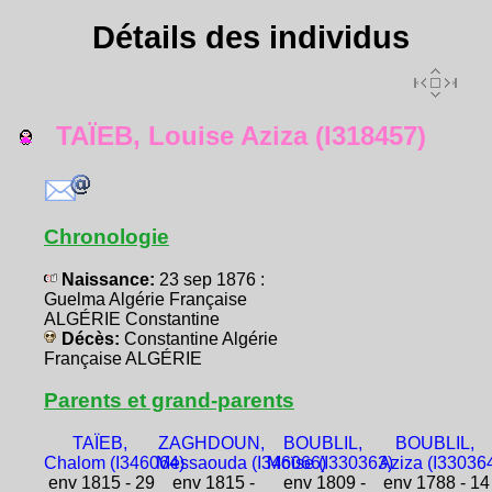
Détails des individus
TAÏEB, Louise Aziza (I318457)
Chronologie
Naissance:
23 sep 1876 :
Guelma Algérie Française
ALGÉRIE Constantine
Décès:
Constantine Algérie
Française ALGÉRIE
Parents et grand-parents
TAÏEB,
ZAGHDOUN,
BOUBLIL,
BOUBLIL,
Chalom (I346064)
Messaouda (I346066)
Moïse (I330363)
Aziza (I33036
env 1815 - 29
env 1815 -
env 1809 -
env 1788 - 14