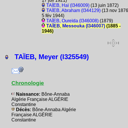
17 juil 1921)
TAÏEB, Haï (I346009)
(13 juin 1872)
TAÏEB, Abraham (I344129)
(13 nov 1876
5 fév 1944)
TAÏEB, Oureïda (I346008)
(1879)
TAÏEB, Messouka (I346007)
(1885 -
1946)
TAÏEB, Meyer (I325549)
Chronologie
Naissance:
Bône-Annaba
Algérie Française ALGÉRIE
Constantine
Décès:
Bône-Annaba Algérie
Française ALGÉRIE
Constantine