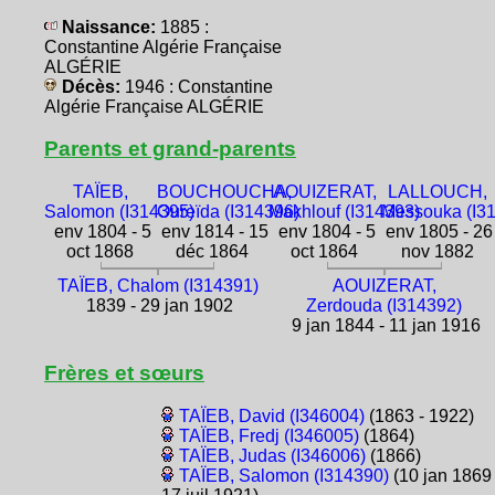
Naissance:
1885 :
Constantine Algérie Française
ALGÉRIE
Décès:
1946 : Constantine
Algérie Française ALGÉRIE
Parents et grand-parents
TAÏEB,
BOUCHOUCHA,
AOUIZERAT,
LALLOUCH,
Salomon (I314395)
Oureïda (I314396)
Makhlouf (I314393)
Messouka (I3
env 1804 - 5
env 1814 - 15
env 1804 - 5
env 1805 - 26
oct 1868
déc 1864
oct 1864
nov 1882
TAÏEB, Chalom (I314391)
AOUIZERAT,
1839 - 29 jan 1902
Zerdouda (I314392)
9 jan 1844 - 11 jan 1916
Frères et sœurs
TAÏEB, David (I346004)
(1863 - 1922)
TAÏEB, Fredj (I346005)
(1864)
TAÏEB, Judas (I346006)
(1866)
TAÏEB, Salomon (I314390)
(10 jan 1869 