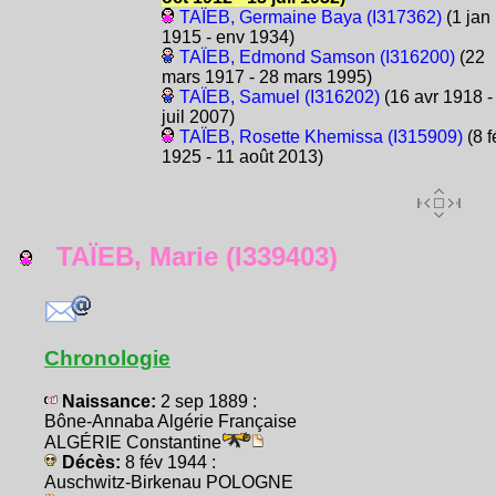
TAÏEB, Germaine Baya (I317362)
(1 jan
1915 - env 1934)
TAÏEB, Edmond Samson (I316200)
(22
mars 1917 - 28 mars 1995)
TAÏEB, Samuel (I316202)
(16 avr 1918 -
juil 2007)
TAÏEB, Rosette Khemissa (I315909)
(8 f
1925 - 11 août 2013)
TAÏEB, Marie (I339403)
Chronologie
Naissance:
2 sep 1889 :
Bône-Annaba Algérie Française
ALGÉRIE Constantine
Décès:
8 fév 1944 :
Auschwitz-Birkenau POLOGNE