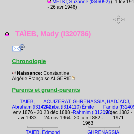
MELKI, Suzanne (I346092)
(11 fév 19
- 26 avr 1946)
TAÏEB, Mady (I320786)
Chronologie
Naissance:
Constantine
Algérie Française ALGÉRIE
Parents et grand-parents
TAÏEB,
AOUIZERAT,
GHRENASSIA,
HADJADJ,
Abraham (I314242)
Chabba (I314110)
Émile
Fanida (I3140
env 1876 - 20
23 déc 1888 -
Rahmim (I312098)
3 déc 1882 -
avr 1933
24 nov 1964
20 juin 1882 -
1971
1963
TAÏEB, Edmond
GHRENASSIA,