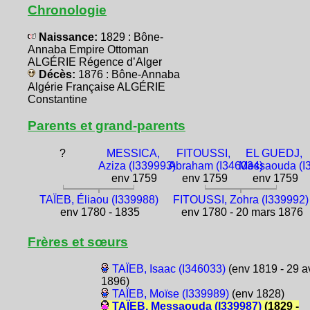
Chronologie
Naissance:
1829 : Bône-
Annaba Empire Ottoman
ALGÉRIE Régence d’Alger
Décès:
1876 : Bône-Annaba
Algérie Française ALGÉRIE
Constantine
Parents et grand-parents
?
MESSICA,
FITOUSSI,
EL GUEDJ,
Aziza (I339993)
Abraham (I346034)
Messaouda (I
env 1759
env 1759
env 1759
TAÏEB, Éliaou (I339988)
FITOUSSI, Zohra (I339992)
env 1780 - 1835
env 1780 - 20 mars 1876
Frères et sœurs
TAÏEB, Isaac (I346033)
(env 1819 - 29 a
1896)
TAÏEB, Moïse (I339989)
(env 1828)
TAÏEB, Messaouda (I339987)
(1829 -