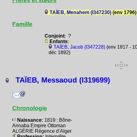
Frères et sœurs
TAÏEB, Menahem (I347230)
(env 1796)
Famille
Conjoint
: ?
Enfants
:
TAÏEB, Jacob (I347228)
(env 1817 - 1
déc 1892)
TAÏEB, Messaoud (I319699)
Chronologie
Naissance:
1819 : Bône-
Annaba Empire Ottoman
ALGÉRIE Régence d’Alger
Profession:
Interprête