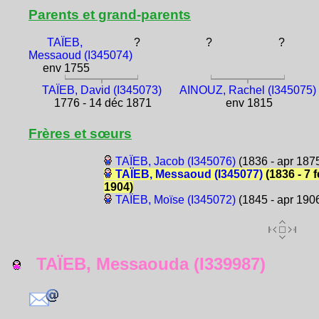
Parents et grand-parents
TAÏEB,
?
?
?
Messaoud (I345074)
env 1755
TAÏEB, David (I345073)
AINOUZ, Rachel (I345075)
1776 - 14 déc 1871
env 1815
Frères et sœurs
TAÏEB, Jacob (I345076)
(1836 - apr 187
TAÏEB, Messaoud (I345077)
(1836 - 7 
1904)
TAÏEB, Moïse (I345072)
(1845 - apr 190
TAÏEB, Messaouda (I339987)