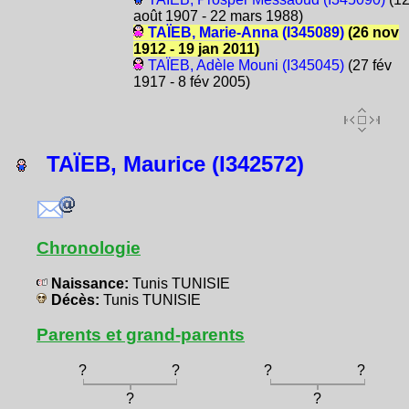
août 1907 - 22 mars 1988)
TAÏEB, Marie-Anna (I345089)
(26 nov
1912 - 19 jan 2011)
TAÏEB, Adèle Mouni (I345045)
(27 fév
1917 - 8 fév 2005)
TAÏEB, Maurice (I342572)
Chronologie
Naissance:
Tunis TUNISIE
Décès:
Tunis TUNISIE
Parents et grand-parents
?
?
?
?
?
?