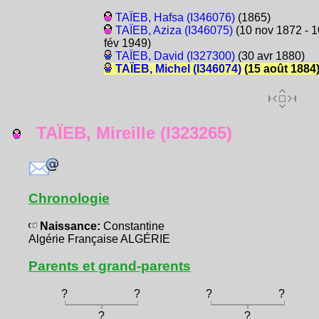
TAÏEB, Hafsa (I346076)
(1865)
TAÏEB, Aziza (I346075)
(10 nov 1872 - 1
fév 1949)
TAÏEB, David (I327300)
(30 avr 1880)
TAÏEB, Michel (I346074)
(15 août 1884
TAÏEB, Mireille (I323265)
Chronologie
Naissance:
Constantine
Algérie Française ALGÉRIE
Parents et grand-parents
?
?
?
?
?
?