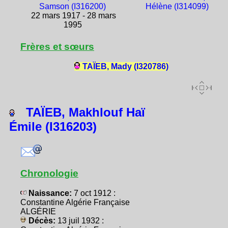
Samson (I316200)
Hélène (I314099)
22 mars 1917 - 28 mars
1995
Frères et sœurs
TAÏEB, Mady (I320786)
TAÏEB, Makhlouf Haï
Émile (I316203)
Chronologie
Naissance:
7 oct 1912 :
Constantine Algérie Française
ALGÉRIE
Décès:
13 juil 1932 :