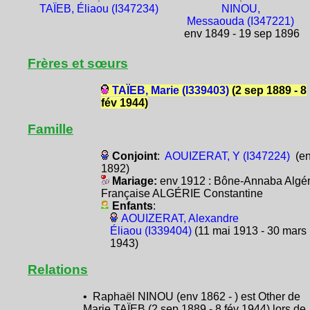
TAÏEB, Éliaou (I347234)
NINOU,
Messaouda (I347221)
env 1849 - 19 sep 1896
Frères et sœurs
TAÏEB, Marie (I339403)
(2 sep 1889 - 8
fév 1944)
Famille
Conjoint
:
AOUIZERAT, Y (I347224)
(e
1892)
Mariage:
env 1912 : Bône-Annaba Algér
Française ALGÉRIE Constantine
Enfants
:
AOUIZERAT, Alexandre
Éliaou (I339404)
(11 mai 1913 - 30 mars
1943)
Relations
• Raphaël NINOU (env 1862 - ) est Other de
Marie TAÏEB (2 sep 1889 - 8 fév 1944) lors de