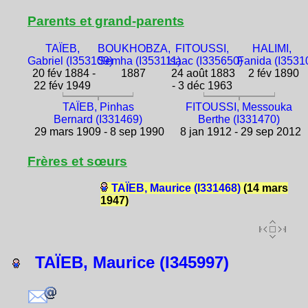
Parents et grand-parents
TAÏEB,
BOUKHOBZA,
FITOUSSI,
HALIMI,
Gabriel (I353109)
Semha (I353111)
Isaac (I335650)
Fanida (I3531
20 fév 1884 -
1887
24 août 1883
2 fév 1890
22 fév 1949
- 3 déc 1963
TAÏEB, Pinhas
FITOUSSI, Messouka
Bernard (I331469)
Berthe (I331470)
29 mars 1909 - 8 sep 1990
8 jan 1912 - 29 sep 2012
Frères et sœurs
TAÏEB, Maurice (I331468)
(14 mars
1947)
TAÏEB, Maurice (I345997)