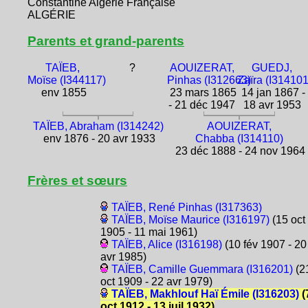
Constantine Algérie Française
ALGÉRIE
Parents et grand-parents
TAÏEB,
?
AOUIZERAT,
GUEDJ,
Moïse (I344117)
Pinhas (I312663)
Zaïra (I314101
env 1855
23 mars 1865
14 jan 1867 -
- 21 déc 1947
18 avr 1953
TAÏEB, Abraham (I314242)
AOUIZERAT,
env 1876 - 20 avr 1933
Chabba (I314110)
23 déc 1888 - 24 nov 1964
Frères et sœurs
TAÏEB, René Pinhas (I317363)
TAÏEB, Moïse Maurice (I316197)
(15 oct
1905 - 11 mai 1961)
TAÏEB, Alice (I316198)
(10 fév 1907 - 20
avr 1985)
TAÏEB, Camille Guemmara (I316201)
(2
oct 1909 - 22 avr 1979)
TAÏEB, Makhlouf Haï Émile (I316203)
(
oct 1912 - 13 juil 1932)