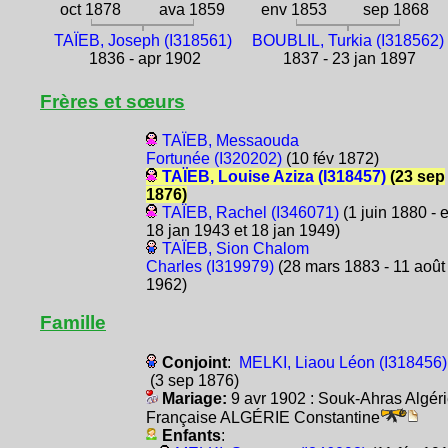
oct 1878
ava 1859
env 1853
sep 1868
TAÏEB, Joseph (I318561)
BOUBLIL, Turkia (I318562)
1836 - apr 1902
1837 - 23 jan 1897
Frères et sœurs
TAÏEB, Messaouda
Fortunée (I320202)
(10 fév 1872)
TAÏEB, Louise Aziza (I318457)
(23 sep
1876)
TAÏEB, Rachel (I346071)
(1 juin 1880 - 
18 jan 1943 et 18 jan 1949)
TAÏEB, Sion Chalom
Charles (I319979)
(28 mars 1883 - 11 août
1962)
Famille
Conjoint
:
MELKI, Liaou Léon (I318456)
(3 sep 1876)
Mariage:
9 avr 1902 : Souk-Ahras Algér
Française ALGÉRIE Constantine
Enfants
: