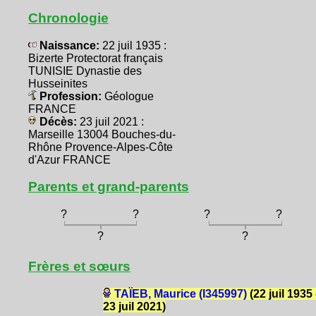
Chronologie
Naissance:
22 juil 1935 :
Bizerte Protectorat français
TUNISIE Dynastie des
Husseinites
Profession:
Géologue
FRANCE
Décès:
23 juil 2021 :
Marseille 13004 Bouches-du-
Rhône Provence-Alpes-Côte
d'Azur FRANCE
Parents et grand-parents
?
?
?
?
?
?
Frères et sœurs
TAÏEB, Maurice (I345997)
(22 juil 1935 
23 juil 2021)