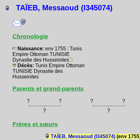
TAÏEB, Messaoud (I345074)
Chronologie
Naissance:
env 1755 : Tunis
Empire Ottoman TUNISIE
Dynastie des Husseinites
Décès:
Tunis Empire Ottoman
TUNISIE Dynastie des
Husseinites
Parents et grand-parents
?
?
?
?
?
?
Frères et sœurs
TAÏEB, Messaoud (I345074)
(env 1755