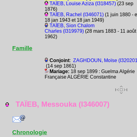
TAÏEB, Louise Aziza (I318457)
(23 sep
1876)
TAÏEB, Rachel (I346071)
(1 juin 1880 - 
18 jan 1943 et 18 jan 1949)
TAÏEB, Sion Chalom
Charles (I319979)
(28 mars 1883 - 11 août
1962)
Famille
Conjoint
:
ZAGHDOUN, Moïse (I320201
(14 sep 1861)
Mariage:
18 sep 1899 : Guelma Algérie
Française ALGÉRIE Constantine
TAÏEB, Messouka (I346007)
Chronologie