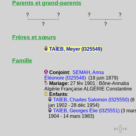
Parents et grand-parents
?
?
?
?
?
?
Frères et sœurs
TAÏEB, Meyer (I325549)
Famille
Conjoint
:
SEMAH, Anna
Éléonore (I325548)
(18 juin 1879)
Mariage:
27 fév 1901 : Bône-Annaba
Algérie Française ALGÉRIE Constantine
Enfants
:
TAÏEB, Charles Salomon (I325550)
(8
jan 1902 - 28 déc 1954)
TAÏEB, Georges Élie (I325551)
(3 mar
1904 - 14 mars 1983)