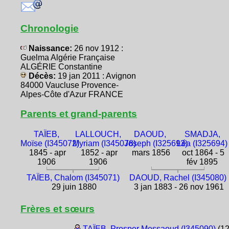
Chronologie
Naissance:
26 nov 1912 :
Guelma Algérie Française
ALGÉRIE Constantine
Décès:
19 jan 2011 : Avignon
84000 Vaucluse Provence-
Alpes-Côte d'Azur FRANCE
Parents et grand-parents
TAÏEB,
LALLOUCH,
DAOUD,
SMADJA,
Moïse (I345072)
Myriam (I345078)
Joseph (I325693)
Léa (I325694)
1845 - apr
1852 - apr
mars 1856
oct 1864 - 5
1906
1906
fév 1895
TAÏEB, Chalom (I345071)
DAOUD, Rachel (I345080)
29 juin 1880
3 jan 1883 - 26 nov 1961
Frères et sœurs
TAÏEB, Prosper Messaoud (I345090)
(1