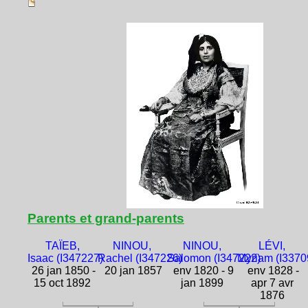
Parents et grand-parents
TAÏEB,
NINOU,
NINOU,
LÉVI,
Isaac (I347227)
Rachel (I347226)
Salomon (I347222)
Myriam (I3370
26 jan 1850 -
20 jan 1857
env 1820 - 9
env 1828 -
15 oct 1892
jan 1899
apr 7 avr
1876