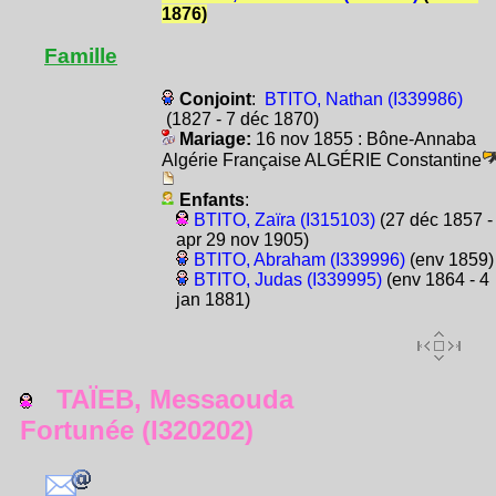
1876)
Famille
Conjoint
:
BTITO, Nathan (I339986)
(1827 - 7 déc 1870)
Mariage:
16 nov 1855 : Bône-Annaba
Algérie Française ALGÉRIE Constantine
Enfants
:
BTITO, Zaïra (I315103)
(27 déc 1857 -
apr 29 nov 1905)
BTITO, Abraham (I339996)
(env 1859)
BTITO, Judas (I339995)
(env 1864 - 4
jan 1881)
TAÏEB, Messaouda
Fortunée (I320202)