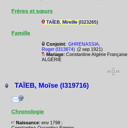
Frères et sœurs
TAÏEB, Mireille (I323265)
Famille
Conjoint
:
GHRENASSIA,
Roger (I313874)
(2 sep 1921)
Mariage:
Constantine Algérie Française
ALGÉRIE
TAÏEB, Moïse (I319716)
Chronologie
Naissance:
env 1798 :
Constantine-Qacentina Empire