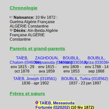
Chronologie
Naissance:
10 fév 1872 :
Guelma Algérie Française
ALGÉRIE Constantine
Décès:
Aïn-Beïda Algérie
Française ALGÉRIE
Constantine
Parents et grand-parents
TAÏEB,
ZAGHDOUN,
BOUBLIL,
BOUBLIL,
Chalom (I346064)
Messaouda (I346066)
Moïse (I330363)
Aziza (I33036
env 1815 - 29
env 1815 -
env 1809 -
env 1788 - 14
oct 1878
ava 1859
env 1853
sep 1868
TAÏEB, Joseph (I318561)
BOUBLIL, Turkia (I318562)
1836 - apr 1902
1837 - 23 jan 1897
Frères et sœurs
TAÏEB, Messaouda
Fortunée (I320202)
(10 fév 1872)