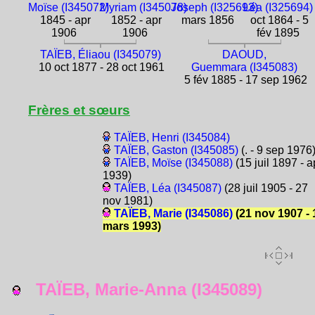
Moïse (I345072)
Myriam (I345078)
Joseph (I325693)
Léa (I325694)
1845 - apr
1852 - apr
mars 1856
oct 1864 - 5
1906
1906
fév 1895
TAÏEB, Éliaou (I345079)
DAOUD,
10 oct 1877 - 28 oct 1961
Guemmara (I345083)
5 fév 1885 - 17 sep 1962
Frères et sœurs
TAÏEB, Henri (I345084)
TAÏEB, Gaston (I345085)
(. - 9 sep 1976
TAÏEB, Moïse (I345088)
(15 juil 1897 - a
1939)
TAÏEB, Léa (I345087)
(28 juil 1905 - 27
nov 1981)
TAÏEB, Marie (I345086)
(21 nov 1907 - 
mars 1993)
TAÏEB, Marie-Anna (I345089)