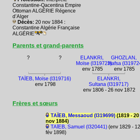
Constantine-Qacentina Empire
Ottoman ALGÉRIE Régence
d’Alger
Décès:
20 nov 1884 :
Constantine Algérie Française
ALGÉRIE
Parents et grand-parents
?
?
ELANKRI,
GHOZLAN,
Moïse (I319723)
Hafsa (I31972
env 1785
env 1785
TAÏEB, Moïse (I319716)
ELANKRI,
env 1798
Sultana (I319717)
env 1806 - 26 nov 1872
Frères et sœurs
TAÏEB, Messaoud (I319699)
(1819 - 20
nov 1884)
TAÏEB, Samuel (I320441)
(env 1829 - 1
fév 1898)