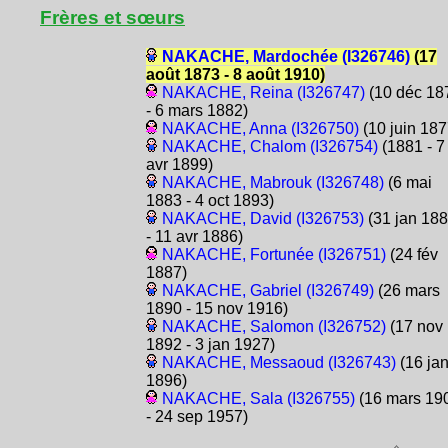
Frères et sœurs
NAKACHE, Mardochée (I326746)
(17
août 1873 - 8 août 1910)
NAKACHE, Reina (I326747)
(10 déc 18
- 6 mars 1882)
NAKACHE, Anna (I326750)
(10 juin 187
NAKACHE, Chalom (I326754)
(1881 - 7
avr 1899)
NAKACHE, Mabrouk (I326748)
(6 mai
1883 - 4 oct 1893)
NAKACHE, David (I326753)
(31 jan 18
- 11 avr 1886)
NAKACHE, Fortunée (I326751)
(24 fév
1887)
NAKACHE, Gabriel (I326749)
(26 mars
1890 - 15 nov 1916)
NAKACHE, Salomon (I326752)
(17 nov
1892 - 3 jan 1927)
NAKACHE, Messaoud (I326743)
(16 ja
1896)
NAKACHE, Sala (I326755)
(16 mars 19
- 24 sep 1957)