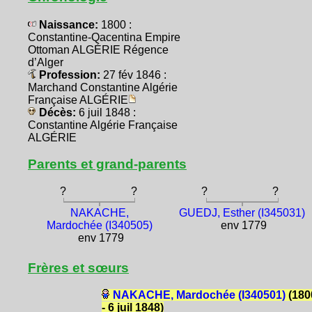
Naissance:
1800 :
Constantine-Qacentina Empire
Ottoman ALGÉRIE Régence
d’Alger
Profession:
27 fév 1846 :
Marchand Constantine Algérie
Française ALGÉRIE
Décès:
6 juil 1848 :
Constantine Algérie Française
ALGÉRIE
Parents et grand-parents
?
?
?
?
NAKACHE,
GUEDJ, Esther (I345031)
Mardochée (I340505)
env 1779
env 1779
Frères et sœurs
NAKACHE, Mardochée (I340501)
(180
- 6 juil 1848)