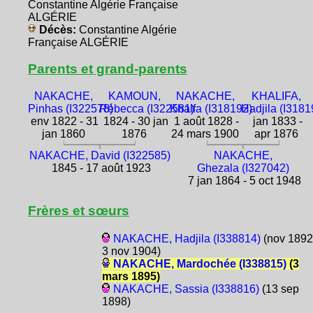
Constantine Algérie Française
ALGÉRIE
Décès:
Constantine Algérie
Française ALGÉRIE
Parents et grand-parents
NAKACHE,
KAMOUN,
NAKACHE,
KHALIFA,
Pinhas (I322578)
Rébecca (I322581)
Khalfa (I318192)
Hadjila (I3181
env 1822 - 31
1824 - 30 jan
1 août 1828 -
jan 1833 -
jan 1860
1876
24 mars 1900
apr 1876
NAKACHE, David (I322585)
NAKACHE,
1845 - 17 août 1923
Ghezala (I327042)
7 jan 1864 - 5 oct 1948
Frères et sœurs
NAKACHE, Hadjila (I338814)
(nov 1892
3 nov 1904)
NAKACHE, Mardochée (I338815)
(3
mars 1895)
NAKACHE, Sassia (I338816)
(13 sep
1898)