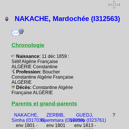
NAKACHE, Mardochée (I312563)
Chronologie
Naissance:
11 déc 1859 :
Sétif Algérie Française
ALGÉRIE Constantine
Profession:
Boucher
Constantine Algérie Française
ALGÉRIE
Décès:
Constantine Algérie
Française ALGÉRIE
Parents et grand-parents
NAKACHE,
ZERBIB,
GUEDJ,
?
Simha (I317038)
Guemmara (I317039)
Memou (I323761)
env 1801 -
env 1801
env 1813 -