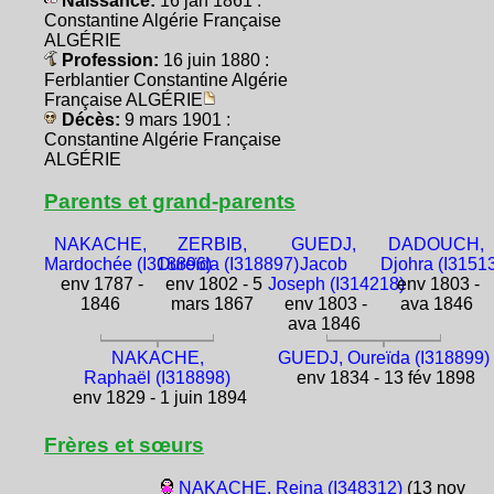
Naissance:
16 jan 1861 :
Constantine Algérie Française
ALGÉRIE
Profession:
16 juin 1880 :
Ferblantier Constantine Algérie
Française ALGÉRIE
Décès:
9 mars 1901 :
Constantine Algérie Française
ALGÉRIE
Parents et grand-parents
NAKACHE,
ZERBIB,
GUEDJ,
DADOUCH,
Mardochée (I318896)
Oureïda (I318897)
Jacob
Djohra (I3151
env 1787 -
env 1802 - 5
Joseph (I314218)
env 1803 -
1846
mars 1867
env 1803 -
ava 1846
ava 1846
NAKACHE,
GUEDJ, Oureïda (I318899)
Raphaël (I318898)
env 1834 - 13 fév 1898
env 1829 - 1 juin 1894
Frères et sœurs
NAKACHE, Reina (I348312)
(13 nov