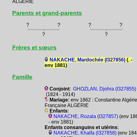
ALGÉRIE
Parents et grand-parents
?
?
?
?
?
?
Frères et sœurs
NAKACHE, Mardochée (I327856)
(. -
env 1881)
Famille
Conjoint
:
GHOZLAN, Djohra (I327855)
(1824 - 1914)
Mariage:
env 1862 : Constantine Algéri
Française ALGÉRIE
Enfants
:
NAKACHE, Rozala (I327857)
(env 18
- env 1881)
Enfants consanguins et utérins
:
NAKACHE, Khalfa (I327858)
(env 184