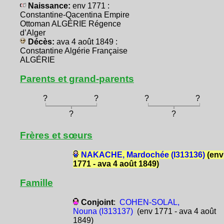
Naissance:
env 1771 :
Constantine-Qacentina Empire
Ottoman ALGÉRIE Régence
d’Alger
Décès:
ava 4 août 1849 :
Constantine Algérie Française
ALGÉRIE
Parents et grand-parents
?
?
?
?
?
?
Frères et sœurs
NAKACHE, Mardochée (I313136)
(env
1771 - ava 4 août 1849)
Famille
Conjoint
:
COHEN-SOLAL,
Nouna (I313137)
(env 1771 - ava 4 août
1849)