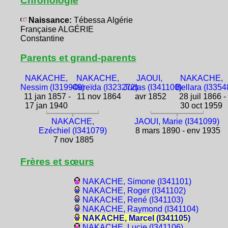
Chronologie
Naissance:
Tébessa Algérie
Française ALGÉRIE
Constantine
Parents et grand-parents
NAKACHE,
NAKACHE,
JAOUI,
NAKACHE,
Nessim (I319949)
Oureïda (I323272)
Judas (I341100)
Bellara (I3354
11 jan 1857 -
11 nov 1864
avr 1852
28 juil 1866 -
17 jan 1940
30 oct 1959
NAKACHE,
JAOUI, Marie (I341099)
Ezéchiel (I341079)
8 mars 1890 - env 1935
7 nov 1885
Frères et sœurs
NAKACHE, Simone (I341101)
NAKACHE, Roger (I341102)
NAKACHE, René (I341103)
NAKACHE, Raymond (I341104)
NAKACHE, Marcel (I341105)
NAKACHE, Lucie (I341106)