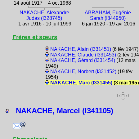
14 août 1917
4 oct 1968
NAKACHE, Alexandre
ABRAHAM, Eugénie
Judas (I328745)
Sarah (I344950)
1 avr 1916 - 10 juil 1999
6 jan 1920 - 19 avr 2016
Frères et sœurs
NAKACHE, Alain (I331451)
(6 fév 1947)
NAKACHE, Claude (I331453)
(2 fév 194
NAKACHE, Gérard (I331454)
(12 mars
1949)
NAKACHE, Norbert (I331452)
(19 fév
1954)
NAKACHE, Marc (I331455)
(3 mai 1957
NAKACHE, Marcel (I341105)