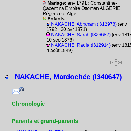
Mariage:
env 1791 : Constantine-
Qacentina Empire Ottoman ALGÉRIE
Régence d’Alger
Enfants
:
NAKACHE, Abraham (I312973)
(env
1792 - 30 avr 1871)
NAKACHE, Sarah (I326682)
(env 1814
10 sep 1876)
NAKACHE, Radia (I312914)
(env 1815
4 août 1849)
NAKACHE, Mardochée (I340647)
Chronologie
Parents et grand-parents