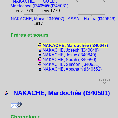
NAKACHE,
GUEDJ,
?
?
Mardochée (I340505)
Esther (I345031)
env 1779
env 1779
NAKACHE, Moïse (I340507)
ASSAL, Hanna (I340646)
1817
Frères et sœurs
NAKACHE, Mardochée (I340647)
NAKACHE, Joseph (I340648)
NAKACHE, Josué (I340649)
NAKACHE, Sarah (I340650)
NAKACHE, Siméon (I340651)
NAKACHE, Abraham (I340652)
NAKACHE, Mardochée (I340501)
Chronologie