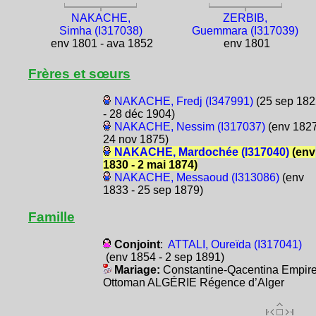
NAKACHE,
ZERBIB,
Simha (I317038)
Guemmara (I317039)
env 1801 - ava 1852
env 1801
Frères et sœurs
NAKACHE, Fredj (I347991)
(25 sep 182
- 28 déc 1904)
NAKACHE, Nessim (I317037)
(env 1827
24 nov 1875)
NAKACHE, Mardochée (I317040)
(env
1830 - 2 mai 1874)
NAKACHE, Messaoud (I313086)
(env
1833 - 25 sep 1879)
Famille
Conjoint
:
ATTALI, Oureïda (I317041)
(env 1854 - 2 sep 1891)
Mariage:
Constantine-Qacentina Empir
Ottoman ALGÉRIE Régence d’Alger