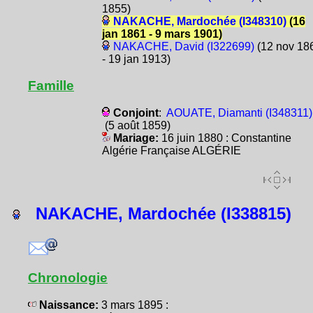
1855)
NAKACHE, Mardochée (I348310)
(16
jan 1861 - 9 mars 1901)
NAKACHE, David (I322699)
(12 nov 18
- 19 jan 1913)
Famille
Conjoint
:
AOUATE, Diamanti (I348311)
(5 août 1859)
Mariage:
16 juin 1880 : Constantine
Algérie Française ALGÉRIE
NAKACHE, Mardochée (I338815)
Chronologie
Naissance:
3 mars 1895 :