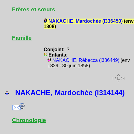
Frères et sœurs
NAKACHE, Mardochée (I336450)
(env
1808)
Famille
Conjoint
: ?
Enfants
:
NAKACHE, Rébecca (I336449)
(env
1829 - 30 juin 1858)
NAKACHE, Mardochée (I314144)
Chronologie