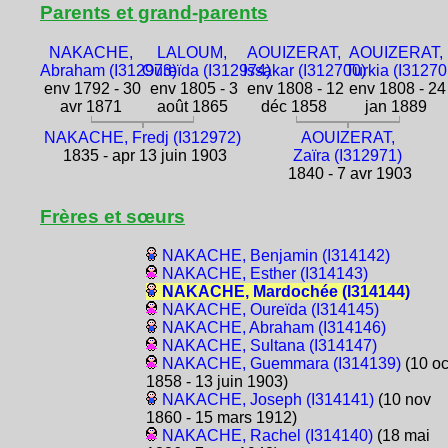
Parents et grand-parents
NAKACHE,
LALOUM,
AOUIZERAT,
AOUIZERAT,
Abraham (I312973)
Oureïda (I312974)
Issakar (I312700)
Turkia (I31270
env 1792 - 30
env 1805 - 3
env 1808 - 12
env 1808 - 24
avr 1871
août 1865
déc 1858
jan 1889
NAKACHE, Fredj (I312972)
AOUIZERAT,
1835 - apr 13 juin 1903
Zaïra (I312971)
1840 - 7 avr 1903
Frères et sœurs
NAKACHE, Benjamin (I314142)
NAKACHE, Esther (I314143)
NAKACHE, Mardochée (I314144)
NAKACHE, Oureïda (I314145)
NAKACHE, Abraham (I314146)
NAKACHE, Sultana (I314147)
NAKACHE, Guemmara (I314139)
(10 oc
1858 - 13 juin 1903)
NAKACHE, Joseph (I314141)
(10 nov
1860 - 15 mars 1912)
NAKACHE, Rachel (I314140)
(18 mai