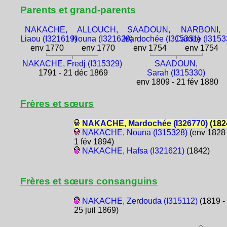
Parents et grand-parents
NAKACHE,
ALLOUCH,
SAADOUN,
NARBONI,
Liaou (I321619)
Nouna (I321620)
Mardochée (I315331)
Camire (I3153
env 1770
env 1770
env 1754
env 1754
NAKACHE, Fredj (I315329)
SAADOUN,
1791 - 21 déc 1869
Sarah (I315330)
env 1809 - 21 fév 1880
Frères et sœurs
NAKACHE, Mardochée (I326770)
(182
NAKACHE, Nouna (I315328)
(env 1828 
1 fév 1894)
NAKACHE, Hafsa (I321621)
(1842)
Frères et sœurs consanguins
NAKACHE, Zerdouda (I315112)
(1819 -
25 juil 1869)