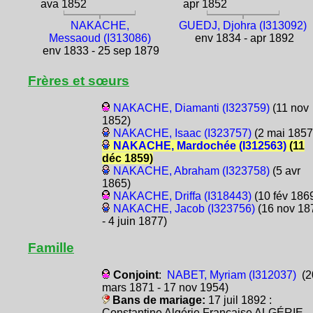
ava 1852
apr 1852
NAKACHE,
GUEDJ, Djohra (I313092)
Messaoud (I313086)
env 1834 - apr 1892
env 1833 - 25 sep 1879
Frères et sœurs
NAKACHE, Diamanti (I323759)
(11 nov
1852)
NAKACHE, Isaac (I323757)
(2 mai 1857
NAKACHE, Mardochée (I312563)
(11
déc 1859)
NAKACHE, Abraham (I323758)
(5 avr
1865)
NAKACHE, Driffa (I318443)
(10 fév 186
NAKACHE, Jacob (I323756)
(16 nov 18
- 4 juin 1877)
Famille
Conjoint
:
NABET, Myriam (I312037)
(2
mars 1871 - 17 nov 1954)
Bans de mariage:
17 juil 1892 :
Constantine Algérie Française ALGÉRIE