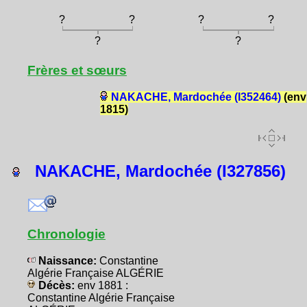
?
?
?
?
?
?
Frères et sœurs
NAKACHE, Mardochée (I352464)
(env
1815)
NAKACHE, Mardochée (I327856)
Chronologie
Naissance:
Constantine
Algérie Française ALGÉRIE
Décès:
env 1881 :
Constantine Algérie Française