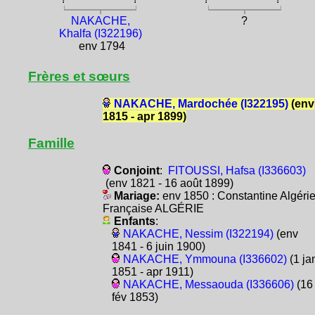
NAKACHE,
?
Khalfa (I322196)
env 1794
Frères et sœurs
NAKACHE, Mardochée (I322195)
(env
1815 - apr 1899)
Famille
Conjoint
:
FITOUSSI, Hafsa (I336603)
(env 1821 - 16 août 1899)
Mariage:
env 1850 : Constantine Algéri
Française ALGÉRIE
Enfants
:
NAKACHE, Nessim (I322194)
(env
1841 - 6 juin 1900)
NAKACHE, Ymmouna (I336602)
(1 ja
1851 - apr 1911)
NAKACHE, Messaouda (I336606)
(16
fév 1853)