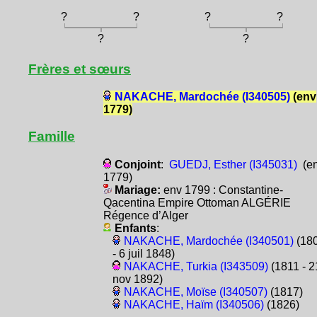
?
?
?
?
?
?
Frères et sœurs
NAKACHE, Mardochée (I340505)
(env
1779)
Famille
Conjoint
:
GUEDJ, Esther (I345031)
(e
1779)
Mariage:
env 1799 : Constantine-
Qacentina Empire Ottoman ALGÉRIE
Régence d’Alger
Enfants
:
NAKACHE, Mardochée (I340501)
(18
- 6 juil 1848)
NAKACHE, Turkia (I343509)
(1811 - 2
nov 1892)
NAKACHE, Moïse (I340507)
(1817)
NAKACHE, Haïm (I340506)
(1826)