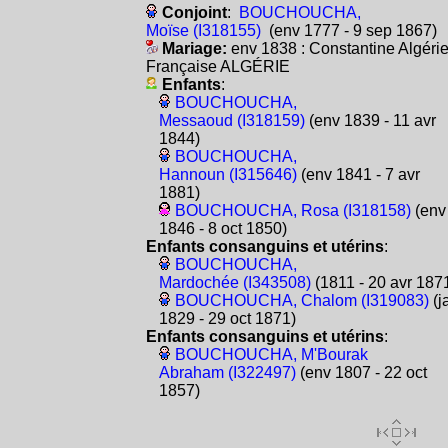
Conjoint
:
BOUCHOUCHA,
Moïse (I318155)
(env 1777 - 9 sep 1867)
Mariage:
env 1838 : Constantine Algéri
Française ALGÉRIE
Enfants
:
BOUCHOUCHA,
Messaoud (I318159)
(env 1839 - 11 avr
1844)
BOUCHOUCHA,
Hannoun (I315646)
(env 1841 - 7 avr
1881)
BOUCHOUCHA, Rosa (I318158)
(env
1846 - 8 oct 1850)
Enfants consanguins et utérins
:
BOUCHOUCHA,
Mardochée (I343508)
(1811 - 20 avr 187
BOUCHOUCHA, Chalom (I319083)
(j
1829 - 29 oct 1871)
Enfants consanguins et utérins
:
BOUCHOUCHA, M'Bourak
Abraham (I322497)
(env 1807 - 22 oct
1857)