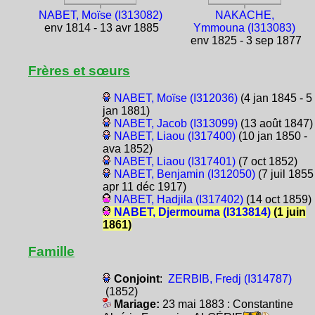
NABET, Moïse (I313082)
NAKACHE,
env 1814 - 13 avr 1885
Ymmouna (I313083)
env 1825 - 3 sep 1877
Frères et sœurs
NABET, Moïse (I312036)
(4 jan 1845 - 5
jan 1881)
NABET, Jacob (I313099)
(13 août 1847)
NABET, Liaou (I317400)
(10 jan 1850 -
ava 1852)
NABET, Liaou (I317401)
(7 oct 1852)
NABET, Benjamin (I312050)
(7 juil 1855
apr 11 déc 1917)
NABET, Hadjila (I317402)
(14 oct 1859)
NABET, Djermouma (I313814)
(1 juin
1861)
Famille
Conjoint
:
ZERBIB, Fredj (I314787)
(1852)
Mariage:
23 mai 1883 : Constantine