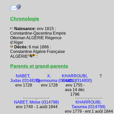
Chronologie
Naissance:
env 1815 :
Constantine-Qacentina Empire
Ottoman ALGÉRIE Régence
d’Alger
Décès:
6 mai 1866 :
Constantine Algérie Française
ALGÉRIE
Parents et grand-parents
NABET,
X,
KHARROUBI,
?
Judas (I314820)
Djermouma (I314821)
Khalfa (I314800)
env 1728
env 1728
env 1755 -
ava 14 déc
1796
NABET, Moïse (I314798)
KHARROUBI,
env 1749 - 1 août 1844
Taoumia (I314799)
env 1779 - ent 1 août 1844