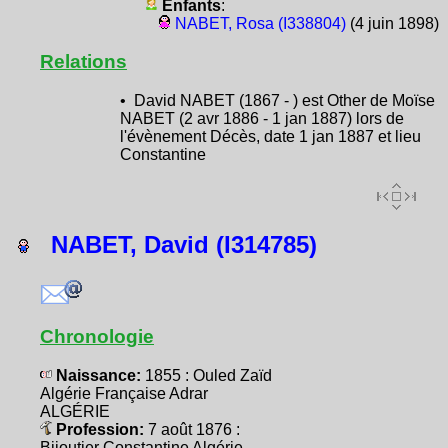
Enfants
:
NABET, Rosa (I338804)
(4 juin 1898)
Relations
• David NABET (1867 - ) est Other de Moïse
NABET (2 avr 1886 - 1 jan 1887) lors de
l'évènement Décès, date 1 jan 1887 et lieu
Constantine
NABET, David (I314785)
Chronologie
Naissance:
1855 : Ouled Zaïd
Algérie Française Adrar
ALGÉRIE
Profession:
7 août 1876 :
Bijoutier Constantine Algérie