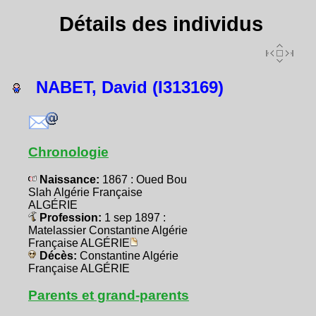
Détails des individus
NABET, David (I313169)
Chronologie
Naissance:
1867 : Oued Bou
Slah Algérie Française
ALGÉRIE
Profession:
1 sep 1897 :
Matelassier Constantine Algérie
Française ALGÉRIE
Décès:
Constantine Algérie
Française ALGÉRIE
Parents et grand-parents