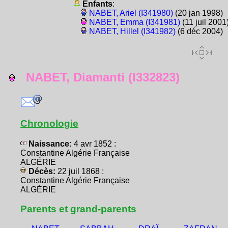
Enfants
:
NABET, Ariel (I341980)
(20 jan 1998)
NABET, Emma (I341981)
(11 juil 2001
NABET, Hillel (I341982)
(6 déc 2004)
NABET, Diamanti (I332823)
Chronologie
Naissance:
4 avr 1852 :
Constantine Algérie Française
ALGÉRIE
Décès:
22 juil 1868 :
Constantine Algérie Française
ALGÉRIE
Parents et grand-parents