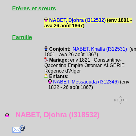
Frères et sœurs
NABET, Djohra (I312532)
(env 1801 -
ava 26 août 1867)
Famille
Conjoint
:
NABET, Khalfa (I312531)
(en
1801 - ava 26 août 1867)
Mariage:
env 1821 : Constantine-
Qacentina Empire Ottoman ALGÉRIE
Régence d’Alger
Enfants
:
NABET, Messaouda (I312346)
(env
1822 - 26 août 1867)
NABET, Djohra (I318532)