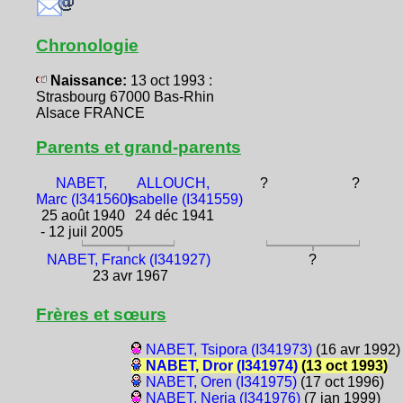
Chronologie
Naissance:
13 oct 1993 :
Strasbourg 67000 Bas-Rhin
Alsace FRANCE
Parents et grand-parents
NABET,
ALLOUCH,
?
?
Marc (I341560)
Isabelle (I341559)
25 août 1940
24 déc 1941
- 12 juil 2005
NABET, Franck (I341927)
?
23 avr 1967
Frères et sœurs
NABET, Tsipora (I341973)
(16 avr 1992)
NABET, Dror (I341974)
(13 oct 1993)
NABET, Oren (I341975)
(17 oct 1996)
NABET, Neria (I341976)
(7 jan 1999)