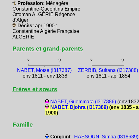
Profession:
Ménagère
Constantine-Qacentina Empire
Ottoman ALGÉRIE Régence
d’Alger
Décès:
apr 1900 :
Constantine Algérie Française
ALGÉRIE
Parents et grand-parents
?
?
?
?
NABET, Moïse (I317387)
ZERBIB, Sultana (I317388)
env 1811 - env 1838
env 1811 - apr 1854
Frères et sœurs
NABET, Guemmara (I317386)
(env 1832
NABET, Djohra (I317389)
(env 1835 - a
1900)
Famille
Conjoint
:
HASSOUN, Simha (I318639)