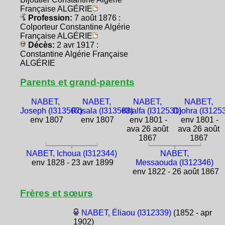
Française ALGÉRIE
Profession:
7 août 1876 :
Colporteur Constantine Algérie
Française ALGÉRIE
Décès:
2 avr 1917 :
Constantine Algérie Française
ALGÉRIE
Parents et grand-parents
NABET,
NABET,
NABET,
NABET,
Joseph (I313507)
Rosala (I313508)
Khalfa (I312531)
Djohra (I3125
env 1807
env 1807
env 1801 -
env 1801 -
ava 26 août
ava 26 août
1867
1867
NABET, Ichoua (I312344)
NABET,
env 1828 - 23 avr 1899
Messaouda (I312346)
env 1822 - 26 août 1867
Frères et sœurs
NABET, Éliaou (I312339)
(1852 - apr
1902)