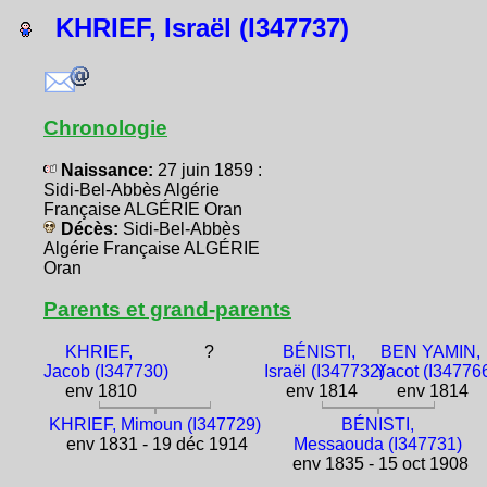
KHRIEF, Israël (I347737)
Chronologie
Naissance:
27 juin 1859 :
Sidi-Bel-Abbès Algérie
Française ALGÉRIE Oran
Décès:
Sidi-Bel-Abbès
Algérie Française ALGÉRIE
Oran
Parents et grand-parents
KHRIEF,
?
BÉNISTI,
BEN YAMIN,
Jacob (I347730)
Israël (I347732)
Yacot (I34776
env 1810
env 1814
env 1814
KHRIEF, Mimoun (I347729)
BÉNISTI,
env 1831 - 19 déc 1914
Messaouda (I347731)
env 1835 - 15 oct 1908