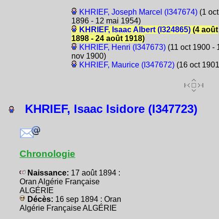
KHRIEF, Joseph Marcel (I347674)
(1 oct
1896 - 12 mai 1954)
KHRIEF, Isaac Albert (I324865)
(4 août
1898 - 24 août 1918)
KHRIEF, Henri (I347673)
(11 oct 1900 - 
nov 1900)
KHRIEF, Maurice (I347672)
(16 oct 1901
KHRIEF, Isaac Isidore (I347723)
Chronologie
Naissance:
17 août 1894 :
Oran Algérie Française
ALGÉRIE
Décès:
16 sep 1894 : Oran
Algérie Française ALGÉRIE