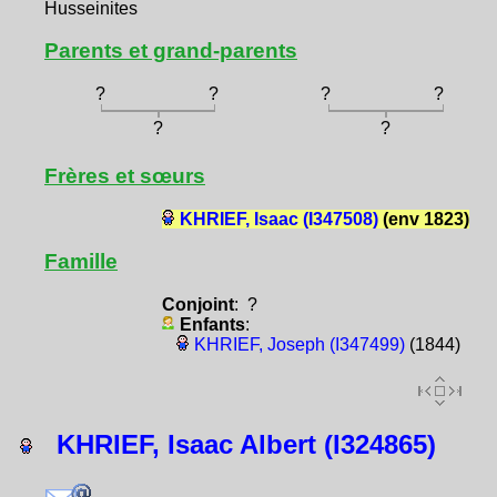
Husseinites
Parents et grand-parents
?
?
?
?
?
?
Frères et sœurs
KHRIEF, Isaac (I347508)
(env 1823)
Famille
Conjoint
: ?
Enfants
:
KHRIEF, Joseph (I347499)
(1844)
KHRIEF, Isaac Albert (I324865)