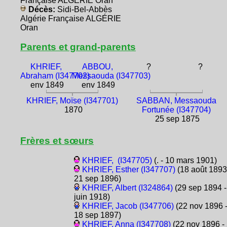
Française ALGÉRIE Oran
Décès:
Sidi-Bel-Abbès
Algérie Française ALGÉRIE
Oran
Parents et grand-parents
KHRIEF,
ABBOU,
?
?
Abraham (I347702)
Messaouda (I347703)
env 1849
env 1849
KHRIEF, Moïse (I347701)
SABBAN, Messaouda
1870
Fortunée (I347704)
25 sep 1875
Frères et sœurs
KHRIEF, (I347705)
(. - 10 mars 1901)
KHRIEF, Esther (I347707)
(18 août 1893
21 sep 1896)
KHRIEF, Albert (I324864)
(29 sep 1894 -
juin 1918)
KHRIEF, Jacob (I347706)
(22 nov 1896 
18 sep 1897)
KHRIEF, Anna (I347708)
(22 nov 1896 -