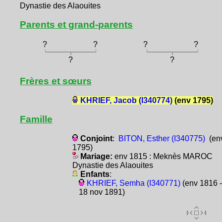
Dynastie des Alaouites
Parents et grand-parents
?
?
?
?
?
?
Frères et sœurs
KHRIEF, Jacob (I340774)
(env 1795)
Famille
Conjoint
:
BITON, Esther (I340775)
(en
1795)
Mariage:
env 1815 : Meknès MAROC
Dynastie des Alaouites
Enfants
:
KHRIEF, Semha (I340771)
(env 1816 -
18 nov 1891)