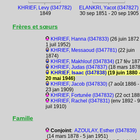
KHRIEF, Levy (I347782)
ELANKRI, Yacot (I347827)
1849
30 sep 1851 - 20 sep 1905
Frères et sœurs
KHRIEF, Hanna (I347833)
(26 juin 1872 
1 juil 1952)
KHRIEF, Messaoud (I347781)
(22 juin
1874)
KHRIEF, Makhlouf (I347834)
(17 fév 187
KHRIEF, Judas (I347837)
(18 mars 1878
KHRIEF, Isaac (I347838)
(19 juin 1880 
20 mai 1946)
KHRIEF, Jacob (I347830)
(7 août 1886 -
23 jan 1909)
KHRIEF, Fortunée (I347832)
(22 oct 188
KHRIEF, Rachel (I347831)
(env 1892 - 9
juil 1910)
Famille
Conjoint
:
AZOULAY, Esther (I347839)
(14 mars 1878 - 5 jan 1951)