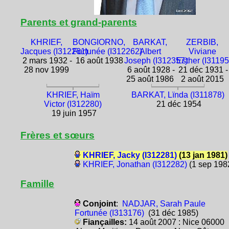
Parents et grand-parents
KHRIEF,
BONGIORNO,
BARKAT,
ZERBIB,
Jacques (I312261)
Fortunée (I312262)
Albert
Viviane
2 mars 1932 -
16 août 1938
Joseph (I312357)
Esther (I31195
28 nov 1999
6 août 1928 -
21 déc 1931 -
25 août 1986
2 août 2015
KHRIEF, Haïm
BARKAT, Lïnda (I311878)
Victor (I312280)
21 déc 1954
19 juin 1957
Frères et sœurs
KHRIEF, Jacky (I312281)
(13 jan 1981)
KHRIEF, Jonathan (I312282)
(1 sep 198
Famille
Conjoint
:
NADJAR, Sarah Paule
Fortunée (I313176)
(31 déc 1985)
Fiançailles:
14 août 2007 : Nice 06000