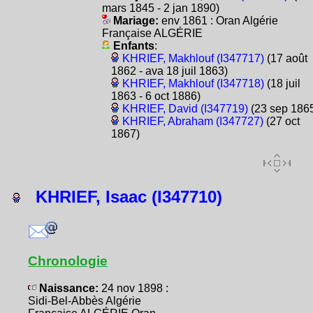
mars 1845 - 2 jan 1890)
Mariage:
env 1861 : Oran Algérie
Française ALGÉRIE
Enfants
:
KHRIEF, Makhlouf (I347717)
(17 août
1862 - ava 18 juil 1863)
KHRIEF, Makhlouf (I347718)
(18 juil
1863 - 6 oct 1886)
KHRIEF, David (I347719)
(23 sep 186
KHRIEF, Abraham (I347727)
(27 oct
1867)
KHRIEF, Isaac (I347710)
Chronologie
Naissance:
24 nov 1898 :
Sidi-Bel-Abbès Algérie