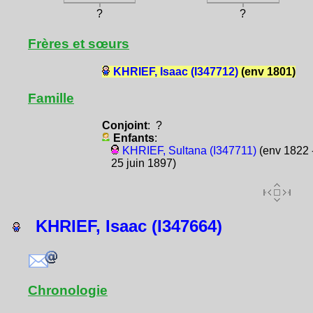
?
?
Frères et sœurs
KHRIEF, Isaac (I347712)
(env 1801)
Famille
Conjoint
: ?
Enfants
:
KHRIEF, Sultana (I347711)
(env 1822 
25 juin 1897)
KHRIEF, Isaac (I347664)
Chronologie