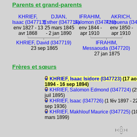
Parents et grand-parents
KHRIEF,
DJIAN,
IFRAHIM,
AKRICH,
Isaac (I347713)
Esther (I347714)
Salomon (I347721)
Azebuena (I3
env 1827 - 13
25 mars 1845
env 1844 -
env 1850 -
avr 1868
- 2 jan 1890
apr 1910
apr 1910
KHRIEF, David (I347719)
IFRAHIM,
23 sep 1865
Messaouda (I347720)
27 jan 1875
Frères et sœurs
KHRIEF, Isaac Isidore (I347723)
(17 ao
1894 - 16 sep 1894)
KHRIEF, Salomon Edmond (I347724)
(2
juil 1895)
KHRIEF, Isaac (I347726)
(1 fév 1897 - 2
sep 1936)
KHRIEF, Makhlouf Maurice (I347725)
(1
mars 1899)