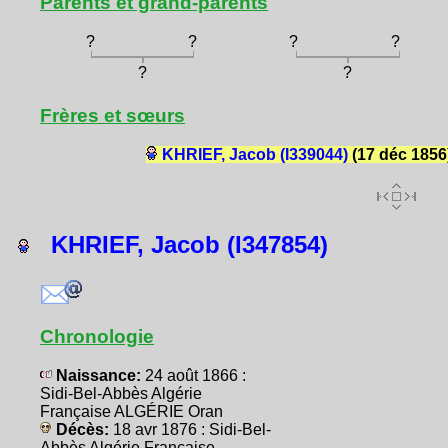
Parents et grand-parents
?
?
?
?
?
?
Frères et sœurs
KHRIEF, Jacob (I339044)
(17 déc 1856
KHRIEF, Jacob (I347854)
Chronologie
Naissance:
24 août 1866 :
Sidi-Bel-Abbès Algérie
Française ALGÉRIE Oran
Décès:
18 avr 1876 : Sidi-Bel-
Abbès Algérie Française