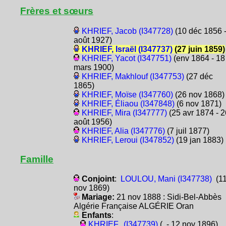
Frères et sœurs
KHRIEF, Jacob (I347728)
(10 déc 1856 -
août 1927)
KHRIEF, Israël (I347737)
(27 juin 1859)
KHRIEF, Yacot (I347751)
(env 1864 - 18
mars 1900)
KHRIEF, Makhlouf (I347753)
(27 déc
1865)
KHRIEF, Moïse (I347760)
(26 nov 1868)
KHRIEF, Éliaou (I347848)
(6 nov 1871)
KHRIEF, Mira (I347777)
(25 avr 1874 - 2
août 1956)
KHRIEF, Alia (I347776)
(7 juil 1877)
KHRIEF, Leroui (I347852)
(19 jan 1883)
Famille
Conjoint
:
LOULOU, Mani (I347738)
(1
nov 1869)
Mariage:
21 nov 1888 : Sidi-Bel-Abbès
Algérie Française ALGÉRIE Oran
Enfants
:
KHRIEF, (I347739)
(. - 12 nov 1896)