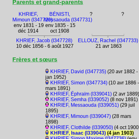
Parents et grand-parents
KHRIEF,
BÉNISTI,
?
?
Mimoun (I347729)
Messaouda (I347731)
env 1831 - 19
env 1835 - 15
déc 1914
oct 1908
KHRIEF, Jacob (I347728)
ELLOUZ, Rachel (I347733)
10 déc 1856 - 6 août 1927
21 avr 1863
Frères et sœurs
KHRIEF, David (I347735)
(20 avr 1882 -
jan 1952)
KHRIEF, Simon (I347734)
(10 avr 1886 -
mars 1891)
KHRIEF, Éphraïm (I339041)
(2 avr 1889
KHRIEF, Semha (I339052)
(8 nov 1891)
KHRIEF, Messaouda (I339051)
(29 juil
1895)
KHRIEF, Mimoun (I339047)
(28 mars
1898)
KHRIEF, Clothilde (I339050)
(4 oct 1900
KHRIEF, Isaac (I339043)
(4 jan 1903)
KHRIEF, Simon Maxime (I347736)
(env