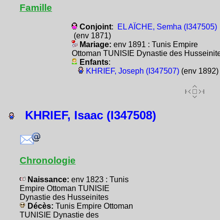
Famille
Conjoint
:
EL AÏCHE, Semha (I347505)
(env 1871)
Mariage:
env 1891 : Tunis Empire
Ottoman TUNISIE Dynastie des Husseinit
Enfants
:
KHRIEF, Joseph (I347507)
(env 1892)
KHRIEF, Isaac (I347508)
Chronologie
Naissance:
env 1823 : Tunis
Empire Ottoman TUNISIE
Dynastie des Husseinites
Décès:
Tunis Empire Ottoman
TUNISIE Dynastie des