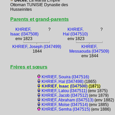
Décès:
La Marsa Empire
Ottoman TUNISIE Dynastie des
Husseinites
Parents et grand-parents
KHRIEF,
?
KHRIEF,
?
Isaac (I347508)
Haï (I347510)
env 1823
env 1823
KHRIEF, Joseph (I347499)
KHRIEF,
1844
Messaouda (I347509)
env 1844
Frères et sœurs
KHRIEF, Souira (I347516)
KHRIEF, Haï (I347498)
(1865)
KHRIEF, Isaac (I347500)
(1871)
KHRIEF, Lalou (I347511)
(env 1875)
KHRIEF, Jacob (I347512)
(env 1879)
KHRIEF, Abraham (I347513)
(env 1882)
KHRIEF, Moïse (I347514)
(env 1885)
KHRIEF, Semha (I347515)
(env 1886)