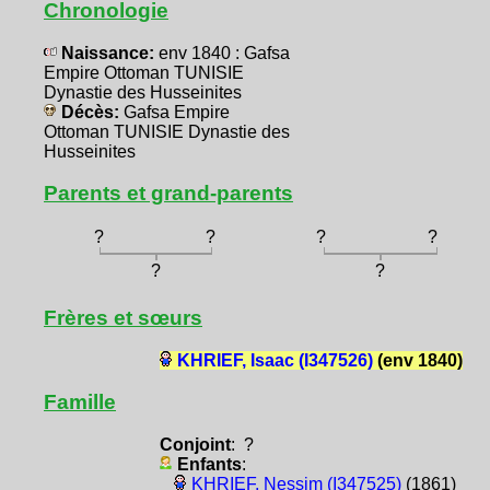
Chronologie
Naissance:
env 1840 : Gafsa
Empire Ottoman TUNISIE
Dynastie des Husseinites
Décès:
Gafsa Empire
Ottoman TUNISIE Dynastie des
Husseinites
Parents et grand-parents
?
?
?
?
?
?
Frères et sœurs
KHRIEF, Isaac (I347526)
(env 1840)
Famille
Conjoint
: ?
Enfants
:
KHRIEF, Nessim (I347525)
(1861)