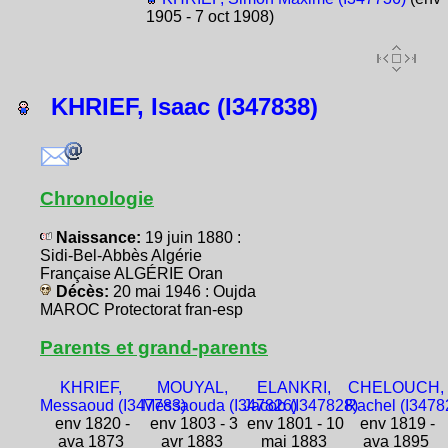
1905 - 7 oct 1908)
KHRIEF, Isaac (I347838)
Chronologie
Naissance:
19 juin 1880 :
Sidi-Bel-Abbès Algérie
Française ALGÉRIE Oran
Décès:
20 mai 1946 : Oujda
MAROC Protectorat fran-esp
Parents et grand-parents
KHRIEF,
MOUYAL,
ELANKRI,
CHELOUCH,
Messaoud (I347783)
Messaouda (I347826)
Jacob (I347828)
Rachel (I3478
env 1820 -
env 1803 - 3
env 1801 - 10
env 1819 -
ava 1873
avr 1883
mai 1883
ava 1895