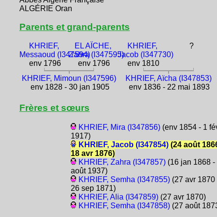
ALGÉRIE Oran
Parents et grand-parents
KHRIEF,
EL AÏCHE,
KHRIEF,
?
Messaoud (I347594)
Zahra (I347595)
Jacob (I347730)
env 1796
env 1796
env 1810
KHRIEF, Mimoun (I347596)
KHRIEF, Aïcha (I347853)
env 1828 - 30 jan 1905
env 1836 - 22 mai 1893
Frères et sœurs
KHRIEF, Mira (I347856)
(env 1854 - 1 fé
1917)
KHRIEF, Jacob (I347854)
(24 août 1866
18 avr 1876)
KHRIEF, Zahra (I347857)
(16 jan 1868 -
août 1937)
KHRIEF, Semha (I347855)
(27 avr 1870 
26 sep 1871)
KHRIEF, Alia (I347859)
(27 avr 1870)
KHRIEF, Semha (I347858)
(27 août 187