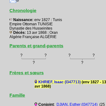
Chronologie
Naissance:
env 1827 : Tunis
Empire Ottoman TUNISIE
Dynastie des Husseinites
Décès:
13 avr 1868 : Oran
Algérie Française ALGÉRIE
Parents et grand-parents
?
?
?
?
?
?
Frères et sœurs
KHRIEF, Isaac (I347713)
(env 1827 - 1
avr 1868)
Famille
Conjoint
:
DJIAN, Esther (I347714)
(25