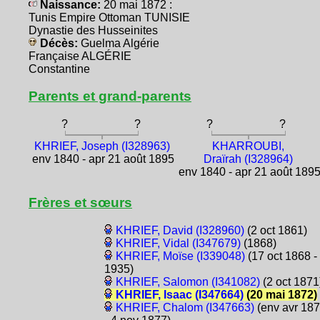
Naissance:
20 mai 1872 :
Tunis Empire Ottoman TUNISIE
Dynastie des Husseinites
Décès:
Guelma Algérie
Française ALGÉRIE
Constantine
Parents et grand-parents
?
?
?
?
KHRIEF, Joseph (I328963)
KHARROUBI,
env 1840 - apr 21 août 1895
Draïrah (I328964)
env 1840 - apr 21 août 189
Frères et sœurs
KHRIEF, David (I328960)
(2 oct 1861)
KHRIEF, Vidal (I347679)
(1868)
KHRIEF, Moïse (I339048)
(17 oct 1868 -
1935)
KHRIEF, Salomon (I341082)
(2 oct 1871
KHRIEF, Isaac (I347664)
(20 mai 1872)
KHRIEF, Chalom (I347663)
(env avr 18