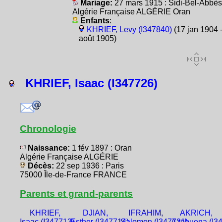
Mariage:
27 mars 1915 : Sidi-Bel-Abbès
Algérie Française ALGÉRIE Oran
Enfants
:
KHRIEF, Levy (I347840)
(17 jan 1904 -
août 1905)
KHRIEF, Isaac (I347726)
Chronologie
Naissance:
1 fév 1897 : Oran
Algérie Française ALGÉRIE
Décès:
22 sep 1936 : Paris
75000 Île-de-France FRANCE
Parents et grand-parents
KHRIEF,
DJIAN,
IFRAHIM,
AKRICH,
Isaac (I347713)
Esther (I347714)
Salomon (I347721)
Azebuena (I3