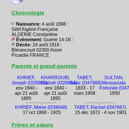
Chronologie
Naissance:
4 août 1898 :
Sétif Algérie Française
ALGÉRIE Constantine
Évènement:
Guerre 14-18
Décès:
24 août 1918 :
Blérancourt 02300 Aisne
Picardie FRANCE
Parents et grand-parents
KHRIEF,
KHARROUBI,
TABET,
SULTAN,
Joseph (I328963)
Draïrah (I328964)
Isaac (I347668)
Messaouda
env 1840 -
env 1840 -
1833 - 17
Fortunée (I34
apr 21 août
apr 21 août
mars 1908
1850
1895
1895
KHRIEF, Moïse (I339048)
TABET, Rachel (I347667)
17 oct 1868 - 1935
15 déc 1872 - 4 nov 1901
Frères et sœurs