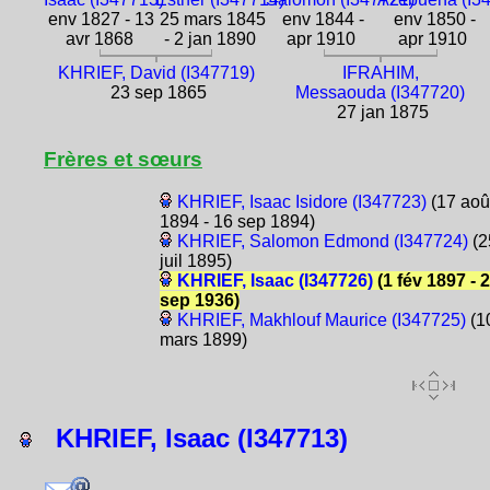
env 1827 - 13
25 mars 1845
env 1844 -
env 1850 -
avr 1868
- 2 jan 1890
apr 1910
apr 1910
KHRIEF, David (I347719)
IFRAHIM,
23 sep 1865
Messaouda (I347720)
27 jan 1875
Frères et sœurs
KHRIEF, Isaac Isidore (I347723)
(17 aoû
1894 - 16 sep 1894)
KHRIEF, Salomon Edmond (I347724)
(2
juil 1895)
KHRIEF, Isaac (I347726)
(1 fév 1897 - 
sep 1936)
KHRIEF, Makhlouf Maurice (I347725)
(1
mars 1899)
KHRIEF, Isaac (I347713)