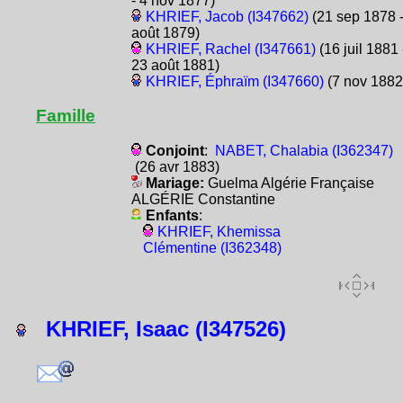
- 4 nov 1877)
KHRIEF, Jacob (I347662)
(21 sep 1878 -
août 1879)
KHRIEF, Rachel (I347661)
(16 juil 1881 
23 août 1881)
KHRIEF, Éphraïm (I347660)
(7 nov 1882
Famille
Conjoint
:
NABET, Chalabia (I362347)
(26 avr 1883)
Mariage:
Guelma Algérie Française
ALGÉRIE Constantine
Enfants
:
KHRIEF, Khemissa
Clémentine (I362348)
KHRIEF, Isaac (I347526)