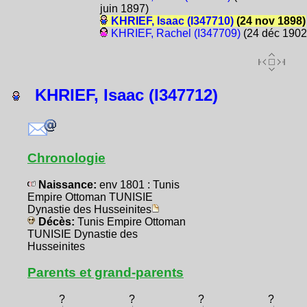
juin 1897)
KHRIEF, Isaac (I347710)
(24 nov 1898)
KHRIEF, Rachel (I347709)
(24 déc 1902
KHRIEF, Isaac (I347712)
Chronologie
Naissance:
env 1801 : Tunis
Empire Ottoman TUNISIE
Dynastie des Husseinites
Décès:
Tunis Empire Ottoman
TUNISIE Dynastie des
Husseinites
Parents et grand-parents
?
?
?
?