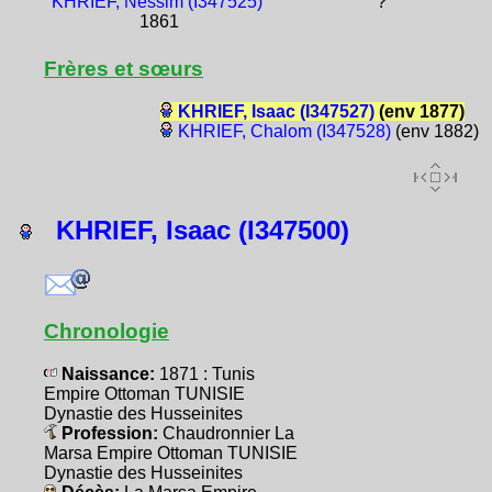
KHRIEF, Nessim (I347525)
?
1861
Frères et sœurs
KHRIEF, Isaac (I347527)
(env 1877)
KHRIEF, Chalom (I347528)
(env 1882)
KHRIEF, Isaac (I347500)
Chronologie
Naissance:
1871 : Tunis
Empire Ottoman TUNISIE
Dynastie des Husseinites
Profession:
Chaudronnier La
Marsa Empire Ottoman TUNISIE
Dynastie des Husseinites