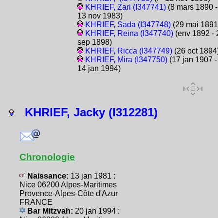
KHRIEF, Zari (I347741)
(8 mars 1890 -
13 nov 1983)
KHRIEF, Sada (I347748)
(29 mai 1891
KHRIEF, Reina (I347740)
(env 1892 - 
sep 1898)
KHRIEF, Ricca (I347749)
(26 oct 1894
KHRIEF, Mira (I347750)
(17 jan 1907 -
14 jan 1994)
KHRIEF, Jacky (I312281)
Chronologie
Naissance:
13 jan 1981 :
Nice 06200 Alpes-Maritimes
Provence-Alpes-Côte d'Azur
FRANCE
Bar Mitzvah:
20 jan 1994 :