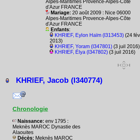
Alpes-Maritimes Provence-Alpes-Côte
d'Azur FRANCE
Mariage:
20 août 2009 : Nice 06000
Alpes-Maritimes Provence-Alpes-Côte
d'Azur FRANCE
Enfants
:
KHRIEF, Eylon Haïm (I313453)
(24 fév
2013)
KHRIEF, Yoram (I347801)
(3 juil 2016)
KHRIEF, Élya (I347802)
(3 juil 2016)
KHRIEF, Jacob (I340774)
Chronologie
Naissance:
env 1795 :
Meknès MAROC Dynastie des
Alaouites
Décès:
Meknès MAROC