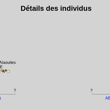
Détails des individus
Alaouites
IE
E
?
?
)
AB