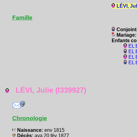
LÉVI, Jul
Famille
Conjoint
Mariage
Enfants co
EL 
EL 
EL 
EL 
LÉVI, Julie (I339927)
Chronologie
Naissance:
env 1815
Décès:
ava 20 fév 1877