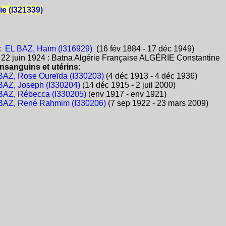
ie (I321339)
:
EL BAZ, Haïm (I316929)
(16 fév 1884 - 17 déc 1949)
:
22 juin 1924 : Batna Algérie Française ALGÉRIE Constantine
nsanguins et utérins
:
BAZ, Rose Oureïda (I330203)
(4 déc 1913 - 4 déc 1936)
BAZ, Joseph (I330204)
(14 déc 1915 - 2 juil 2000)
BAZ, Rébecca (I330205)
(env 1917 - env 1921)
BAZ, René Rahmim (I330206)
(7 sep 1922 - 23 mars 2009)