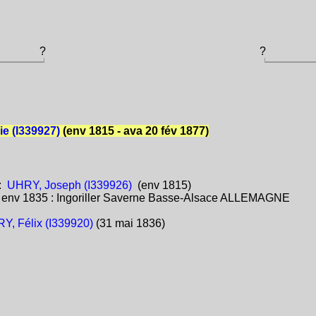
?
?
ie (I339927)
(env 1815 - ava 20 fév 1877)
:
UHRY, Joseph (I339926)
(env 1815)
:
env 1835 : Ingoriller Saverne Basse-Alsace ALLEMAGNE
Y, Félix (I339920)
(31 mai 1836)