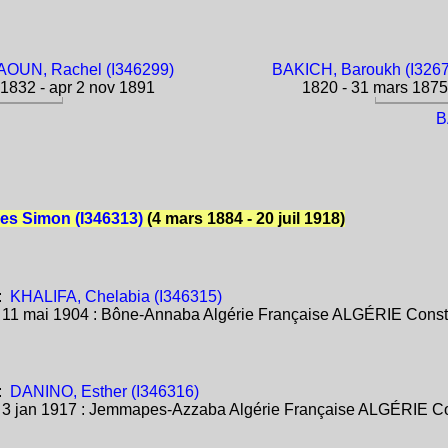
UN, Rachel (I346299)
BAKICH, Baroukh (I326
1832 - apr 2 nov 1891
1820 - 31 mars 1875
B
les Simon (I346313)
(4 mars 1884 - 20 juil 1918)
:
KHALIFA, Chelabia (I346315)
:
11 mai 1904 : Bône-Annaba Algérie Française ALGÉRIE Const
:
DANINO, Esther (I346316)
:
3 jan 1917 : Jemmapes-Azzaba Algérie Française ALGÉRIE Co