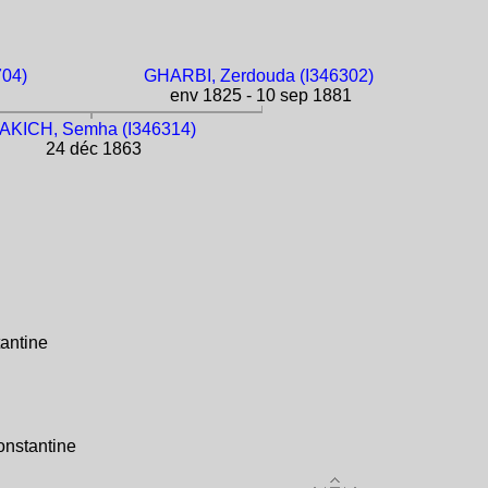
704)
GHARBI, Zerdouda (I346302)
env 1825 - 10 sep 1881
AKICH, Semha (I346314)
24 déc 1863
antine
nstantine