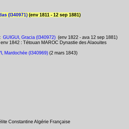
das (I340971)
(env 1811 - 12 sep 1881)
:
GUIGUI, Gracia (I340972)
(env 1822 - ava 12 sep 1881)
:
env 1842 : Tétouan MAROC Dynastie des Alaouites
I, Mardochée (I340969)
(2 mars 1843)
lite Constantine Algérie Française