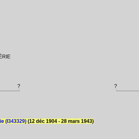
GÉRIE
?
?
ie (I343329)
(12 déc 1904 - 28 mars 1943)