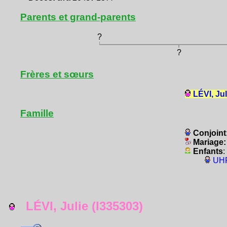
Parents et grand-parents
?
?
Frères et sœurs
LÉVI, Jul
Famille
Conjoint
Mariage
Enfants
:
UHR
LÉVI, Julie (I335303)