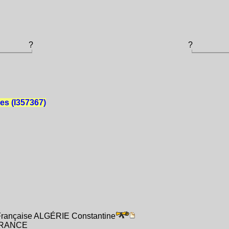
?
?
les (I357367)
Française ALGÉRIE Constantine
 FRANCE