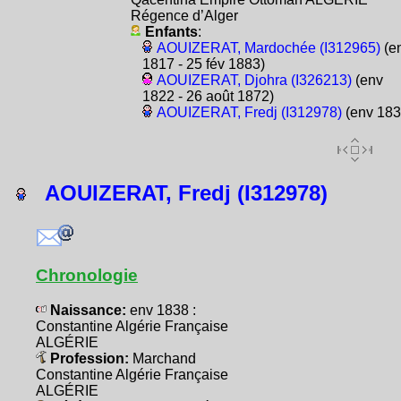
Régence d’Alger
Enfants
:
AOUIZERAT, Mardochée (I312965)
(e
1817 - 25 fév 1883)
AOUIZERAT, Djohra (I326213)
(env
1822 - 26 août 1872)
AOUIZERAT, Fredj (I312978)
(env 183
AOUIZERAT, Fredj (I312978)
Chronologie
Naissance:
env 1838 :
Constantine Algérie Française
ALGÉRIE
Profession:
Marchand
Constantine Algérie Française
ALGÉRIE