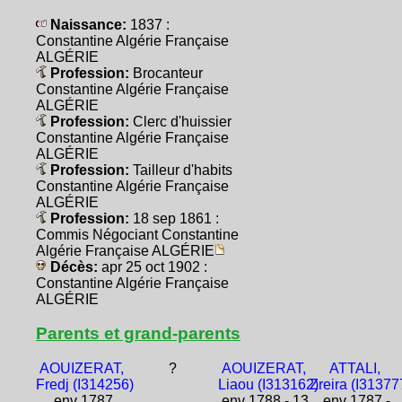
Naissance:
1837 :
Constantine Algérie Française
ALGÉRIE
Profession:
Brocanteur
Constantine Algérie Française
ALGÉRIE
Profession:
Clerc d'huissier
Constantine Algérie Française
ALGÉRIE
Profession:
Tailleur d'habits
Constantine Algérie Française
ALGÉRIE
Profession:
18 sep 1861 :
Commis Négociant Constantine
Algérie Française ALGÉRIE
Décès:
apr 25 oct 1902 :
Constantine Algérie Française
ALGÉRIE
Parents et grand-parents
AOUIZERAT,
?
AOUIZERAT,
ATTALI,
Fredj (I314256)
Liaou (I313162)
Zreira (I31377
env 1787
env 1788 - 13
env 1787 -