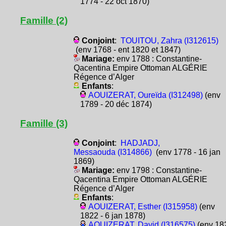
1774 - 22 oct 1870)
Famille (2)
Conjoint
:
TOUITOU, Zahra (I312615)
(env 1768 - ent 1820 et 1847)
Mariage:
env 1788 : Constantine-
Qacentina Empire Ottoman ALGÉRIE
Régence d’Alger
Enfants
:
AOUIZERAT, Oureïda (I312498)
(env
1789 - 20 déc 1874)
Famille (3)
Conjoint
:
HADJADJ,
Messaouda (I314866)
(env 1778 - 16 jan
1869)
Mariage:
env 1798 : Constantine-
Qacentina Empire Ottoman ALGÉRIE
Régence d’Alger
Enfants
:
AOUIZERAT, Esther (I315958)
(env
1822 - 6 jan 1878)
AOUIZERAT, David (I316575)
(env 18