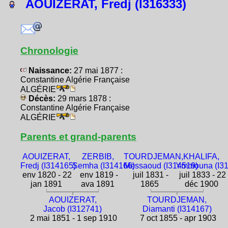
AOUIZERAT, Fredj (I316333)
Chronologie
Naissance:
27 mai 1877 :
Constantine Algérie Française
ALGÉRIE
Décès:
29 mars 1878 :
Constantine Algérie Française
ALGÉRIE
Parents et grand-parents
AOUIZERAT,
ZERBIB,
TOURDJEMAN,
KHALIFA,
Fredj (I314165)
Semha (I314166)
Messaoud (I314519)
Ymmouna (I31
env 1820 - 22
env 1819 -
juil 1831 -
juil 1833 - 22
jan 1891
ava 1891
1865
déc 1900
AOUIZERAT,
TOURDJEMAN,
Jacob (I312741)
Diamanti (I314167)
2 mai 1851 - 1 sep 1910
7 oct 1855 - apr 1903