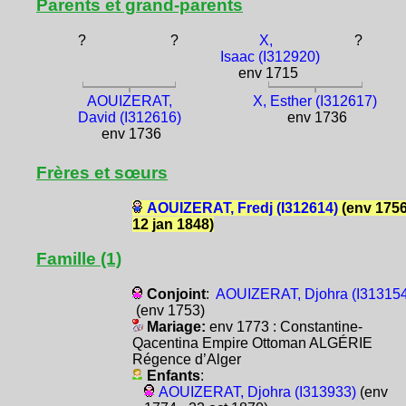
Parents et grand-parents
?
?
X,
?
Isaac (I312920)
env 1715
AOUIZERAT,
X, Esther (I312617)
David (I312616)
env 1736
env 1736
Frères et sœurs
AOUIZERAT, Fredj (I312614)
(env 1756
12 jan 1848)
Famille (1)
Conjoint
:
AOUIZERAT, Djohra (I313154
(env 1753)
Mariage:
env 1773 : Constantine-
Qacentina Empire Ottoman ALGÉRIE
Régence d’Alger
Enfants
:
AOUIZERAT, Djohra (I313933)
(env