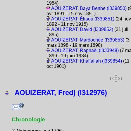
1954)
AOUIZERAT, Baya Berthe (I339850)
(
avr 1891 - 15 nov 1891)
AOUIZERAT, Éliaou (I339851)
(24 nov
1892 - 11 nov 1915)
AOUIZERAT, David (I339852)
(31 juil
1895)
AOUIZERAT, Mardochée (I339853)
(3
mars 1898 - 19 mars 1898)
AOUIZERAT, Raphaël (I333948)
(7 ma
1899 - 19 juin 1934)
AOUIZERAT, Khalfallah (I339854)
(11
oct 1901)
AOUIZERAT, Fredj (I312976)
Chronologie
Naissance:
env 1796 :