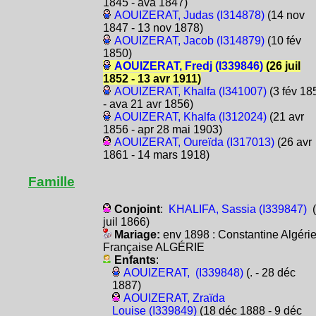
1845 - ava 1847)
AOUIZERAT, Judas (I314878)
(14 nov
1847 - 13 nov 1878)
AOUIZERAT, Jacob (I314879)
(10 fév
1850)
AOUIZERAT, Fredj (I339846)
(26 juil
1852 - 13 avr 1911)
AOUIZERAT, Khalfa (I341007)
(3 fév 18
- ava 21 avr 1856)
AOUIZERAT, Khalfa (I312024)
(21 avr
1856 - apr 28 mai 1903)
AOUIZERAT, Oureïda (I317013)
(26 avr
1861 - 14 mars 1918)
Famille
Conjoint
:
KHALIFA, Sassia (I339847)
(
juil 1866)
Mariage:
env 1898 : Constantine Algéri
Française ALGÉRIE
Enfants
:
AOUIZERAT, (I339848)
(. - 28 déc
1887)
AOUIZERAT, Zraïda
Louise (I339849)
(18 déc 1888 - 9 déc