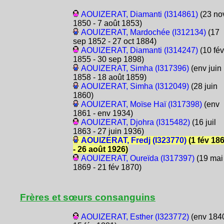
AOUIZERAT, Diamanti (I314861)
(23 no
1850 - 7 août 1853)
AOUIZERAT, Mardochée (I312134)
(17
sep 1852 - 27 oct 1884)
AOUIZERAT, Diamanti (I314247)
(10 fév
1855 - 30 sep 1898)
AOUIZERAT, Simha (I317396)
(env juin
1858 - 18 août 1859)
AOUIZERAT, Simha (I312049)
(28 juin
1860)
AOUIZERAT, Moïse Haï (I317398)
(env
1861 - env 1934)
AOUIZERAT, Djohra (I315482)
(16 juil
1863 - 27 juin 1936)
AOUIZERAT, Fredj (I323770)
(1 fév 18
- 26 août 1926)
AOUIZERAT, Oureïda (I317397)
(19 mai
1869 - 21 fév 1870)
Frères et sœurs consanguins
AOUIZERAT, Esther (I323772)
(env 1840