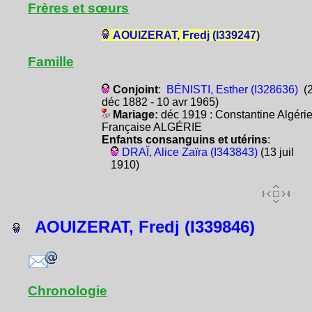
Frères et sœurs
AOUIZERAT, Fredj (I339247)
Famille
Conjoint
:
BÉNISTI, Esther (I328636)
(
déc 1882 - 10 avr 1965)
Mariage:
déc 1919 : Constantine Algéri
Française ALGÉRIE
Enfants consanguins et utérins
:
DRAÏ, Alice Zaïra (I343843)
(13 juil
1910)
AOUIZERAT, Fredj (I339846)
Chronologie