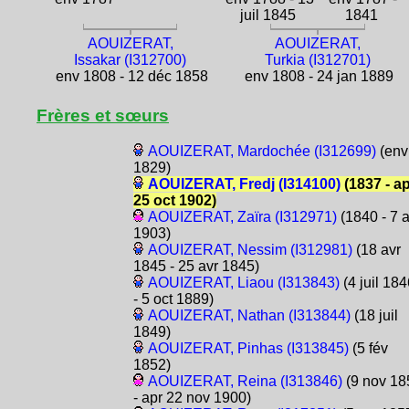
juil 1845
1841
AOUIZERAT,
AOUIZERAT,
Issakar (I312700)
Turkia (I312701)
env 1808 - 12 déc 1858
env 1808 - 24 jan 1889
Frères et sœurs
AOUIZERAT, Mardochée (I312699)
(env
1829)
AOUIZERAT, Fredj (I314100)
(1837 - a
25 oct 1902)
AOUIZERAT, Zaïra (I312971)
(1840 - 7 a
1903)
AOUIZERAT, Nessim (I312981)
(18 avr
1845 - 25 avr 1845)
AOUIZERAT, Liaou (I313843)
(4 juil 184
- 5 oct 1889)
AOUIZERAT, Nathan (I313844)
(18 juil
1849)
AOUIZERAT, Pinhas (I313845)
(5 fév
1852)
AOUIZERAT, Reina (I313846)
(9 nov 18
- apr 22 nov 1900)