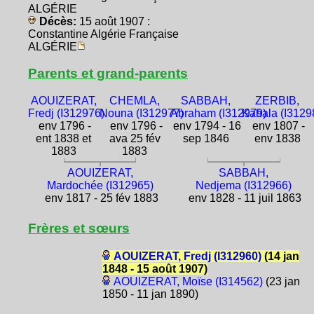
ALGÉRIE
Décès:
15 août 1907 :
Constantine Algérie Française
ALGÉRIE
Parents et grand-parents
AOUIZERAT,
CHEMLA,
SABBAH,
ZERBIB,
Fredj (I312976)
Nouna (I312977)
Abraham (I312979)
Kahala (I3129
env 1796 -
env 1796 -
env 1794 - 16
env 1807 -
ent 1838 et
ava 25 fév
sep 1846
env 1838
1883
1883
AOUIZERAT,
SABBAH,
Mardochée (I312965)
Nedjema (I312966)
env 1817 - 25 fév 1883
env 1828 - 11 juil 1863
Frères et sœurs
AOUIZERAT, Fredj (I312960)
(14 jan
1848 - 15 août 1907)
AOUIZERAT, Moïse (I314562)
(23 jan
1850 - 11 jan 1890)