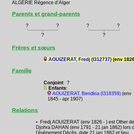
ALGÉRIE Régence d’Alger
Parents et grand-parents
?
?
?
?
?
?
Frères et sœurs
AOUIZERAT, Fredj (I312737)
(env 1826
Famille
Conjoint
: ?
Enfants
:
AOUIZERAT, Bendkia (I318359)
(env
1845 - apr 1907)
Relations
• Fredj AOUIZERAT (env 1826 - ) est Other d
Djohra DAHAN (env 1791 - 21 jan 1862) lors 
l'évènement Décès, date 21 jan 1862 et lieu