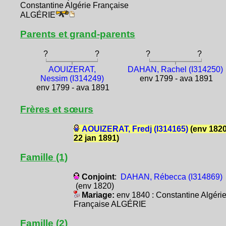
Constantine Algérie Française
ALGÉRIE
Parents et grand-parents
?
?
?
?
AOUIZERAT,
DAHAN, Rachel (I314250)
Nessim (I314249)
env 1799 - ava 1891
env 1799 - ava 1891
Frères et sœurs
AOUIZERAT, Fredj (I314165)
(env 1820
22 jan 1891)
Famille (1)
Conjoint
:
DAHAN, Rébecca (I314869)
(env 1820)
Mariage:
env 1840 : Constantine Algéri
Française ALGÉRIE
Famille (2)