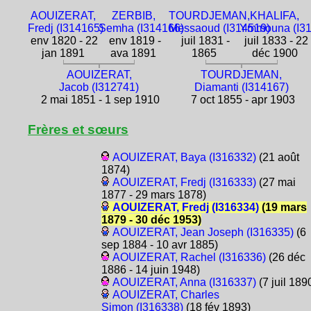
AOUIZERAT,
ZERBIB,
TOURDJEMAN,
KHALIFA,
Fredj (I314165)
Semha (I314166)
Messaoud (I314519)
Ymmouna (I31
env 1820 - 22
env 1819 -
juil 1831 -
juil 1833 - 22
jan 1891
ava 1891
1865
déc 1900
AOUIZERAT,
TOURDJEMAN,
Jacob (I312741)
Diamanti (I314167)
2 mai 1851 - 1 sep 1910
7 oct 1855 - apr 1903
Frères et sœurs
AOUIZERAT, Baya (I316332)
(21 août
1874)
AOUIZERAT, Fredj (I316333)
(27 mai
1877 - 29 mars 1878)
AOUIZERAT, Fredj (I316334)
(19 mars
1879 - 30 déc 1953)
AOUIZERAT, Jean Joseph (I316335)
(6
sep 1884 - 10 avr 1885)
AOUIZERAT, Rachel (I316336)
(26 déc
1886 - 14 juin 1948)
AOUIZERAT, Anna (I316337)
(7 juil 189
AOUIZERAT, Charles
Simon (I316338)
(18 fév 1893)