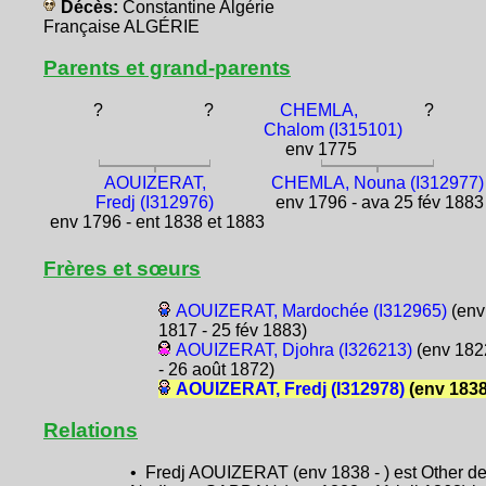
Décès:
Constantine Algérie
Française ALGÉRIE
Parents et grand-parents
?
?
CHEMLA,
?
Chalom (I315101)
env 1775
AOUIZERAT,
CHEMLA, Nouna (I312977)
Fredj (I312976)
env 1796 - ava 25 fév 1883
env 1796 - ent 1838 et 1883
Frères et sœurs
AOUIZERAT, Mardochée (I312965)
(env
1817 - 25 fév 1883)
AOUIZERAT, Djohra (I326213)
(env 182
- 26 août 1872)
AOUIZERAT, Fredj (I312978)
(env 1838
Relations
• Fredj AOUIZERAT (env 1838 - ) est Other d