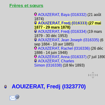
Frères et sœurs
AOUIZERAT, Baya (I316332)
(21 août
1874)
AOUIZERAT, Fredj (I316333)
(27 mai
1877 - 29 mars 1878)
AOUIZERAT, Fredj (I316334)
(19 mars
1879 - 30 déc 1953)
AOUIZERAT, Jean Joseph (I316335)
(6
sep 1884 - 10 avr 1885)
AOUIZERAT, Rachel (I316336)
(26 déc
1886 - 14 juin 1948)
AOUIZERAT, Anna (I316337)
(7 juil 189
AOUIZERAT, Charles
Simon (I316338)
(18 fév 1893)
AOUIZERAT, Fredj (I323770)