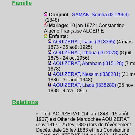
Famille
Conjoint
:
SAMAK, Semha (I312963)
(1848)
Mariage:
10 jan 1872 : Constantine
Algérie Française ALGÉRIE
Enfants
:
AOUIZERAT, Isaac (I318365)
(4 mars
1873 - 26 août 1925)
AOUIZERAT, Ichoua (I312078)
(8 juil
1875 - 24 oct 1956)
AOUIZERAT, Abraham (I315128)
(7 m
1878)
AOUIZERAT, Nessim (I338281)
(31 ma
1886 - 31 août 1948)
AOUIZERAT, Liaou (I338280)
(25 nov
1888 - 4 avr 1891)
Relations
• Fredj AOUIZERAT (14 jan 1848 - 15 août
1907) est Other de Mardochée AOUIZERAT
(env 1817 - 25 fév 1883) lors de l'évènement
Décès, date 25 fév 1883 et lieu Constantine