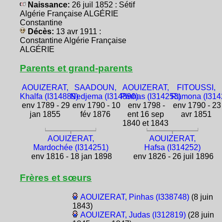
Naissance:
26 juil 1852 : Sétif
Algérie Française ALGÉRIE
Constantine
Décès:
13 avr 1911 :
Constantine Algérie Française
ALGÉRIE
Parents et grand-parents
AOUIZERAT,
SAADOUN,
AOUIZERAT,
FITOUSSI,
Khalfa (I314889)
Nedjema (I314890)
Pinhas (I314253)
Ramona (I314
env 1789 - 29
env 1790 - 10
env 1798 -
env 1790 - 23
jan 1855
fév 1876
ent 16 sep
avr 1851
1840 et 1843
AOUIZERAT,
AOUIZERAT,
Mardochée (I314251)
Hafsa (I314252)
env 1816 - 18 jan 1898
env 1826 - 26 juil 1896
Frères et sœurs
AOUIZERAT, Pinhas (I338748)
(8 juin
1843)
AOUIZERAT, Judas (I312819)
(28 juin