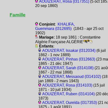
AOUIZERAT, Rosa (I317351)
(5 oct 1857
20 sep 1860)
Famille
Conjoint
:
KHALIFA,
Guemmara (I312695)
(1843 - apr 25 oct
1902)
Mariage:
18 sep 1861 : Constantine
Algérie Française ALGÉRIE
Enfants
:
AOUIZERAT, Issakar (I312034)
(6 juil
1862 - 1 nov 1889)
AOUIZERAT, Pinhas (I312663)
(23 ma
1865 - 21 déc 1947)
AOUIZERAT, Sarah (I314108)
(21 aoû
1867 - 22 mai 1868)
AOUIZERAT, Messaoud (I314102)
(18
jan 1869 - 2 mars 1943)
AOUIZERAT, Rosa (I314103)
(15 juil
1871 - 10 juil 1934)
AOUIZERAT, Ruben (I314104)
(20 dé
1873)
AOUIZERAT, Oureïda (I317353)
(21 n
1875 - 1 août 1891)