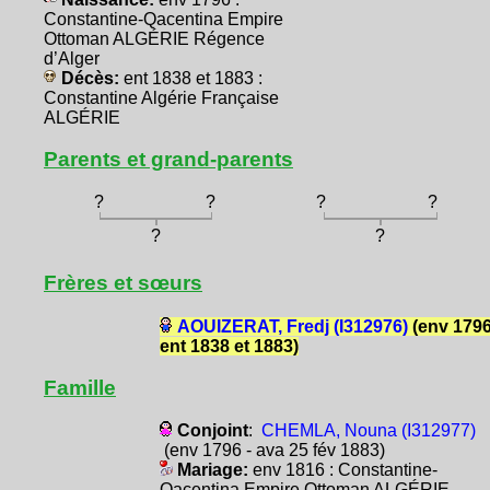
Constantine-Qacentina Empire
Ottoman ALGÉRIE Régence
d’Alger
Décès:
ent 1838 et 1883 :
Constantine Algérie Française
ALGÉRIE
Parents et grand-parents
?
?
?
?
?
?
Frères et sœurs
AOUIZERAT, Fredj (I312976)
(env 1796
ent 1838 et 1883)
Famille
Conjoint
:
CHEMLA, Nouna (I312977)
(env 1796 - ava 25 fév 1883)
Mariage:
env 1816 : Constantine-
Qacentina Empire Ottoman ALGÉRIE