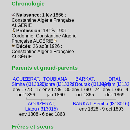
Chronologie
Naissance:
1 fév 1866 :
Constantine Algérie Française
ALGÉRIE
Profession:
18 fév 1901 :
Cordonnier Constantine Algérie
Française ALGÉRIE
Décès:
26 août 1926 :
Constantine Algérie Française
ALGÉRIE
Parents et grand-parents
AOUIZERAT,
TOUBIANA,
BARKAT,
DRAÏ,
Simha (I313326)
Djohra (I313329)
M'Bourak (I313234)
Myriam (I3132
env 1778 - 17
env 1789 - 30
env 1790 - 24
env 1796 - 4
oct 1856
jan 1860
oct 1865
déc 1869
AOUIZERAT,
BARKAT, Semha (I313016)
Liaou (I313015)
env 1828 - 9 oct 1893
env 1808 - 6 déc 1868
Frères et sœurs