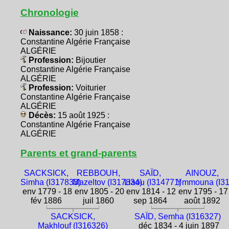
Chronologie
Naissance:
30 juin 1858 :
Constantine Algérie Française
ALGÉRIE
Profession:
Bijoutier
Constantine Algérie Française
ALGÉRIE
Profession:
Voiturier
Constantine Algérie Française
ALGÉRIE
Décès:
15 août 1925 :
Constantine Algérie Française
ALGÉRIE
Parents et grand-parents
SACKSICK,
REBBOUH,
SAÏD,
AINOUZ,
Simha (I317833)
Mazeltov (I317834)
Liaou (I314771)
Ymmouna (I31
env 1779 - 18
env 1805 - 20
env 1814 - 12
env 1795 - 17
fév 1886
juil 1860
sep 1864
août 1892
SACKSICK,
SAÏD, Semha (I316327)
Makhlouf (I316326)
déc 1834 - 4 juin 1897