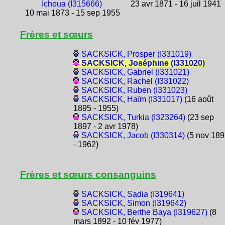
Ichoua (I315666)
23 avr 1871 - 16 juil 1941
10 mai 1873 - 15 sep 1955
Frères et sœurs
SACKSICK, Prosper (I331019)
SACKSICK, Joséphine (I331020)
SACKSICK, Gabriel (I331021)
SACKSICK, Rachel (I331022)
SACKSICK, Ruben (I331023)
SACKSICK, Haïm (I331017)
(16 août
1895 - 1955)
SACKSICK, Turkia (I323264)
(23 sep
1897 - 2 avr 1978)
SACKSICK, Jacob (I330314)
(5 nov 189
- 1962)
Frères et sœurs consanguins
SACKSICK, Sadia (I319641)
SACKSICK, Simon (I319642)
SACKSICK, Berthe Baya (I319627)
(8
mars 1892 - 10 fév 1977)