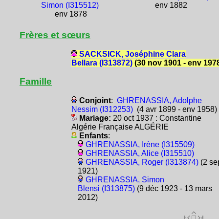
Simon (I315512)
env 1882
env 1878
Frères et sœurs
SACKSICK, Joséphine Clara
Bellara (I313872)
(30 nov 1901 - env 197
Famille
Conjoint
:
GHRENASSIA, Adolphe
Nessim (I312253)
(4 avr 1899 - env 1958)
Mariage:
20 oct 1937 : Constantine
Algérie Française ALGÉRIE
Enfants
:
GHRENASSIA, Irène (I315509)
GHRENASSIA, Alice (I315510)
GHRENASSIA, Roger (I313874)
(2 se
1921)
GHRENASSIA, Simon
Blensi (I313875)
(9 déc 1923 - 13 mars
2012)