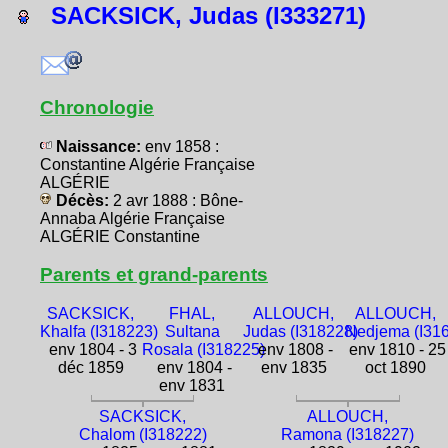
SACKSICK, Judas (I333271)
Chronologie
Naissance:
env 1858 :
Constantine Algérie Française
ALGÉRIE
Décès:
2 avr 1888 : Bône-
Annaba Algérie Française
ALGÉRIE Constantine
Parents et grand-parents
SACKSICK,
FHAL,
ALLOUCH,
ALLOUCH,
Khalfa (I318223)
Sultana
Judas (I318228)
Nedjema (I31
env 1804 - 3
Rosala (I318225)
env 1808 -
env 1810 - 25
déc 1859
env 1804 -
env 1835
oct 1890
env 1831
SACKSICK,
ALLOUCH,
Chalom (I318222)
Ramona (I318227)