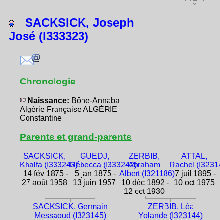
SACKSICK, Joseph
José (I333323)
Chronologie
Naissance:
Bône-Annaba
Algérie Française ALGÉRIE
Constantine
Parents et grand-parents
SACKSICK,
GUEDJ,
ZERBIB,
ATTAL,
Khalfa (I333243)
Rébecca (I333242)
Abraham
Rachel (I3231
14 fév 1875 -
5 jan 1875 -
Albert (I321186)
7 juil 1895 -
27 août 1958
13 juin 1957
10 déc 1892 -
10 oct 1975
12 oct 1930
SACKSICK, Germain
ZERBIB, Léa
Messaoud (I323145)
Yolande (I323144)