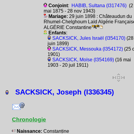
Conjoint
:
HABIB, Sultana (I317476)
(2
mai 1875 - 28 nov 1943)
Mariage:
29 juin 1898 : Châteaudun du
Rhumel-Chelghoum Laïd Algérie Français
ALGÉRIE Constantine
Enfants
:
SACKSICK, Jules Israël (I354170)
(28
juin 1899)
SACKSICK, Messouka (I354172)
(25 o
1901)
SACKSICK, Moïse (I354169)
(16 mai
1903 - 20 juil 1911)
SACKSICK, Joseph (I336345)
Chronologie
Naissance:
Constantine