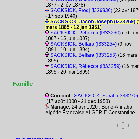
1877 - 2 fév 1878)
SACKSICK, Fredj (I326936)
(22 avr 187
- 17 sep 1940)
SACKSICK, Jacob Joseph (I333269)
(
mars 1885 - 12 jan 1951)
SACKSICK, Rébecca (I333260)
(10 juin
1887 - 15 juin 1887)
SACKSICK, Bellara (I333254)
(9 nov
1891 - 10 juin 1894)
SACKSICK, Bellara (I333253)
(16 mars
1895)
SACKSICK, Rébecca (I333259)
(16 mar
1895 - 20 mai 1895)
Famille
Conjoint
:
SACKSICK, Sarah (I333270)
(17 août 1888 - 21 déc 1958)
Mariage:
24 avr 1920 : Bône-Annaba
Algérie Française ALGÉRIE Constantine