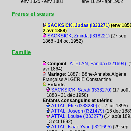
env 1825 - env 1881
env 1829 - apr 1902
Frères et sœurs
SACKSICK, Judas (I333271)
(env 1858
2 avr 1888)
SACKSICK, Zmirda (I318221)
(27 sep
1868 - 14 oct 1952)
Famille
Conjoint
:
ATELAN, Fanida (I321694)
(
avr 1864)
Mariage:
1887 : Bône-Annaba Algérie
Française ALGÉRIE Constantine
Enfants
:
SACKSICK, Sarah (I333270)
(17 août
1888 - 21 déc 1958)
Enfants consanguins et utérins
:
ATTAL, Élie (I333280)
(. - 7 juil 1895)
ATTAL, Joseph (I321479)
(16 déc 188
ATTAL, Louise (I333277)
(14 août 1891
13 oct 1892)
ATTAL, Isaac Yvan (I321695)
(29 sep