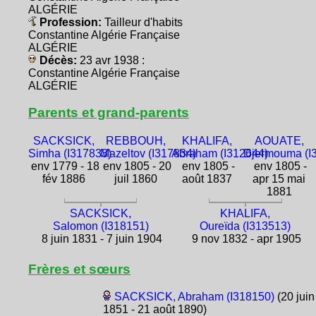
ALGÉRIE
Profession:
Tailleur d'habits
Constantine Algérie Française
ALGÉRIE
Décès:
23 avr 1938 :
Constantine Algérie Française
ALGÉRIE
Parents et grand-parents
SACKSICK,
REBBOUH,
KHALIFA,
AOUATE,
Simha (I317833)
Mazeltov (I317834)
Abraham (I312644)
Djermouma (I
env 1779 - 18
env 1805 - 20
env 1805 -
env 1805 -
fév 1886
juil 1860
août 1837
apr 15 mai
1881
SACKSICK,
KHALIFA,
Salomon (I318151)
Oureïda (I313513)
8 juin 1831 - 7 juin 1904
9 nov 1832 - apr 1905
Frères et sœurs
SACKSICK, Abraham (I318150)
(20 juin
1851 - 21 août 1890)