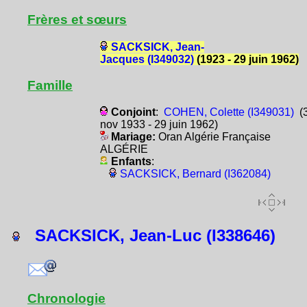
Frères et sœurs
SACKSICK, Jean-
Jacques (I349032)
(1923 - 29 juin 1962)
Famille
Conjoint
:
COHEN, Colette (I349031)
(
nov 1933 - 29 juin 1962)
Mariage:
Oran Algérie Française
ALGÉRIE
Enfants
:
SACKSICK, Bernard (I362084)
SACKSICK, Jean-Luc (I338646)
Chronologie