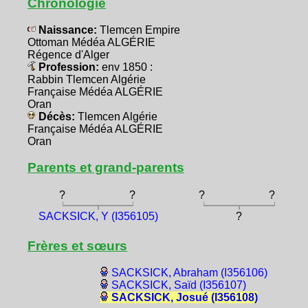
Chronologie
Naissance:
Tlemcen Empire
Ottoman Médéa ALGÉRIE
Régence d'Alger
Profession:
env 1850 :
Rabbin Tlemcen Algérie
Française Médéa ALGÉRIE
Oran
Décès:
Tlemcen Algérie
Française Médéa ALGÉRIE
Oran
Parents et grand-parents
?
?
?
?
SACKSICK, Y (I356105)
?
Frères et sœurs
SACKSICK, Abraham (I356106)
SACKSICK, Saïd (I356107)
SACKSICK, Josué (I356108)