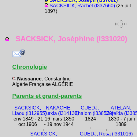
SACKSICK, Joseph (I337662)
SACKSICK, Rachel (I337660)
(25 juil
1897)
SACKSICK, Joséphine (I331020)
Chronologie
Naissance:
Constantine
Algérie Française ALGÉRIE
Parents et grand-parents
SACKSICK,
NAKACHE,
GUEDJ,
ATELAN,
Liaou (I312955)
Turkia (I314138)
Chalom (I338572)
Oureïda (I338
env 1849 - 21
16 mars 1850
1824
1830 - 7 juin
oct 1906
- 19 nov 1944
1889
SACKSICK,
GUEDJ, Rosa (I331016)