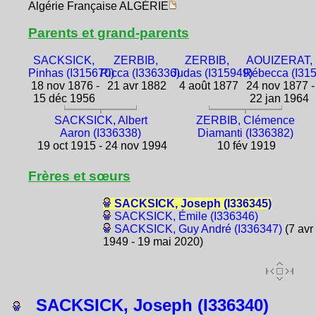
Algérie Française ALGÉRIE
Parents et grand-parents
SACKSICK,
ZERBIB,
ZERBIB,
AOUIZERAT,
Pinhas (I315670)
Ricca (I336336)
Judas (I315949)
Rébecca (I31
18 nov 1876 -
21 avr 1882
4 août 1877
24 nov 1877 -
15 déc 1956
22 jan 1964
SACKSICK, Albert
ZERBIB, Clémence
Aaron (I336338)
Diamanti (I336382)
19 oct 1915 - 24 nov 1994
10 fév 1919
Frères et sœurs
SACKSICK, Joseph (I336345)
SACKSICK, Émile (I336346)
SACKSICK, Guy André (I336347)
(7 avr
1949 - 19 mai 2020)
SACKSICK, Joseph (I336340)