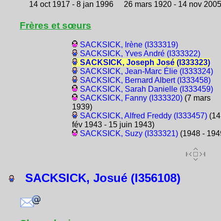
14 oct 1917 - 8 jan 1996
26 mars 1920 - 14 nov 200
Frères et sœurs
SACKSICK, Irène (I333319)
SACKSICK, Yves André (I333322)
SACKSICK, Joseph José (I333323)
SACKSICK, Jean-Marc Élie (I333324)
SACKSICK, Bernard Albert (I333458)
SACKSICK, Sarah Danielle (I333459)
SACKSICK, Fanny (I333320)
(7 mars
1939)
SACKSICK, Alfred Freddy (I333457)
(14
fév 1943 - 15 juin 1943)
SACKSICK, Suzy (I333321)
(1948 - 194
SACKSICK, Josué (I356108)