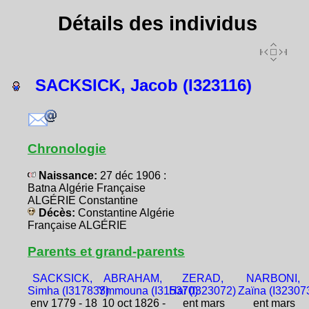
Détails des individus
SACKSICK, Jacob (I323116)
Chronologie
Naissance:
27 déc 1906 :
Batna Algérie Française
ALGÉRIE Constantine
Décès:
Constantine Algérie
Française ALGÉRIE
Parents et grand-parents
SACKSICK,
ABRAHAM,
ZERAD,
NARBONI,
Simha (I317833)
Ymmouna (I315370)
Haï (I323072)
Zaïna (I32307
env 1779 - 18
10 oct 1826 -
ent mars
ent mars