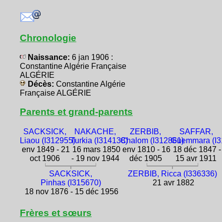
Chronologie
Naissance:
6 jan 1906 :
Constantine Algérie Française
ALGÉRIE
Décès:
Constantine Algérie
Française ALGÉRIE
Parents et grand-parents
SACKSICK,
NAKACHE,
ZERBIB,
SAFFAR,
Liaou (I312955)
Turkia (I314138)
Chalom (I312861)
Guemmara (I3
env 1849 - 21
16 mars 1850
env 1810 - 16
18 déc 1847 -
oct 1906
- 19 nov 1944
déc 1905
15 avr 1911
SACKSICK,
ZERBIB, Ricca (I336336)
Pinhas (I315670)
21 avr 1882
18 nov 1876 - 15 déc 1956
Frères et sœurs