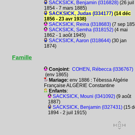
SACKSICK, Benjamin (I316828)
(26 juil
1854 - 7 mars 1885)
SACKSICK, Judas (I334177)
(14 déc
1856 - 23 avr 1938)
SACKSICK, Reina (I318683)
(7 sep 185
SACKSICK, Semha (I318152)
(4 mai
1862 - 1 août 1945)
SACKSICK, Aaron (I318644)
(30 jan
1874)
Famille
Conjoint
:
COHEN, Rébecca (I336767)
(env 1865)
Mariage:
env 1886 : Tébessa Algérie
Française ALGÉRIE Constantine
Enfants
:
SACKSICK, Mouni (I341092)
(9 août
1887)
SACKSICK, Benjamin (I327431)
(15 d
1894 - 2 juil 1915)