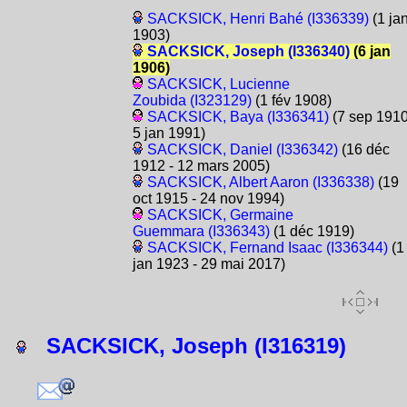
SACKSICK, Henri Bahé (I336339)
(1 ja
1903)
SACKSICK, Joseph (I336340)
(6 jan
1906)
SACKSICK, Lucienne
Zoubida (I323129)
(1 fév 1908)
SACKSICK, Baya (I336341)
(7 sep 1910
5 jan 1991)
SACKSICK, Daniel (I336342)
(16 déc
1912 - 12 mars 2005)
SACKSICK, Albert Aaron (I336338)
(19
oct 1915 - 24 nov 1994)
SACKSICK, Germaine
Guemmara (I336343)
(1 déc 1919)
SACKSICK, Fernand Isaac (I336344)
(1
jan 1923 - 29 mai 2017)
SACKSICK, Joseph (I316319)