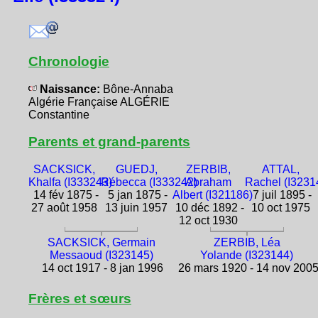
Chronologie
Naissance:
Bône-Annaba
Algérie Française ALGÉRIE
Constantine
Parents et grand-parents
SACKSICK,
GUEDJ,
ZERBIB,
ATTAL,
Khalfa (I333243)
Rébecca (I333242)
Abraham
Rachel (I3231
14 fév 1875 -
5 jan 1875 -
Albert (I321186)
7 juil 1895 -
27 août 1958
13 juin 1957
10 déc 1892 -
10 oct 1975
12 oct 1930
SACKSICK, Germain
ZERBIB, Léa
Messaoud (I323145)
Yolande (I323144)
14 oct 1917 - 8 jan 1996
26 mars 1920 - 14 nov 200
Frères et sœurs