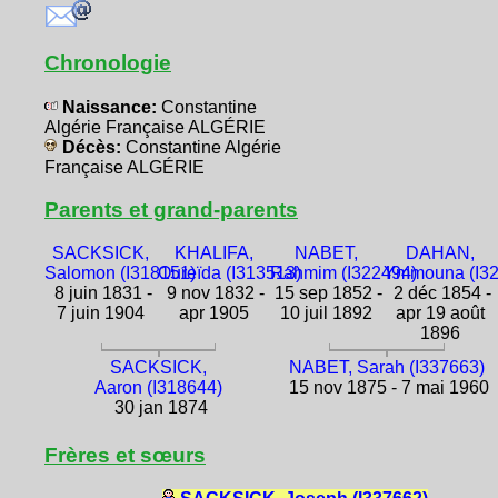
Chronologie
Naissance:
Constantine
Algérie Française ALGÉRIE
Décès:
Constantine Algérie
Française ALGÉRIE
Parents et grand-parents
SACKSICK,
KHALIFA,
NABET,
DAHAN,
Salomon (I318151)
Oureïda (I313513)
Rahmim (I322494)
Ymmouna (I32
8 juin 1831 -
9 nov 1832 -
15 sep 1852 -
2 déc 1854 -
7 juin 1904
apr 1905
10 juil 1892
apr 19 août
1896
SACKSICK,
NABET, Sarah (I337663)
Aaron (I318644)
15 nov 1875 - 7 mai 1960
30 jan 1874
Frères et sœurs