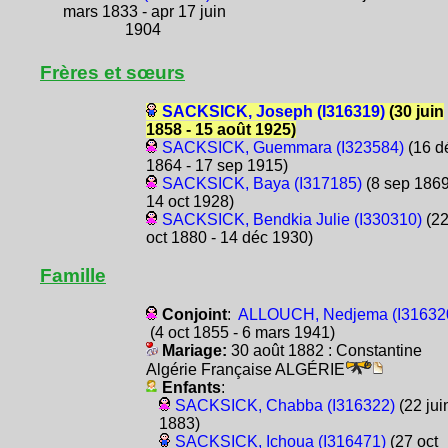
mars 1833 - apr 17 juin
1904
Frères et sœurs
SACKSICK, Joseph (I316319)
(30 juin
1858 - 15 août 1925)
SACKSICK, Guemmara (I323584)
(16 d
1864 - 17 sep 1915)
SACKSICK, Baya (I317185)
(8 sep 1869
14 oct 1928)
SACKSICK, Bendkia Julie (I330310)
(2
oct 1880 - 14 déc 1930)
Famille
Conjoint
:
ALLOUCH, Nedjema (I31632
(4 oct 1855 - 6 mars 1941)
Mariage:
30 août 1882 : Constantine
Algérie Française ALGÉRIE
Enfants
:
SACKSICK, Chabba (I316322)
(22 jui
1883)
SACKSICK, Ichoua (I316471)
(27 oct