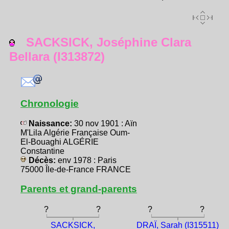
SACKSICK, Joséphine Clara
Bellara (I313872)
Chronologie
Naissance:
30 nov 1901 : Aïn
M'Lila Algérie Française Oum-
El-Bouaghi ALGÉRIE
Constantine
Décès:
env 1978 : Paris
75000 Île-de-France FRANCE
Parents et grand-parents
?
?
?
?
SACKSICK,
DRAÏ, Sarah (I315511)