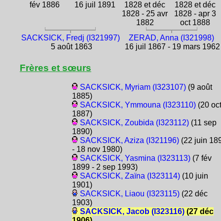
fév 1886
16 juil 1891
1828 et déc
1828 et déc
1828 - 25 avr
1828 - apr 3
1882
oct 1888
SACKSICK, Fredj (I321997)
ZERAD, Anna (I321998)
5 août 1863
16 juil 1867 - 19 mars 1962
Frères et sœurs
SACKSICK, Myriam (I323107)
(9 août
1885)
SACKSICK, Ymmouna (I323110)
(20 oc
1887)
SACKSICK, Zoubida (I323112)
(11 sep
1890)
SACKSICK, Aziza (I321196)
(22 juin 18
- 18 nov 1980)
SACKSICK, Yasmina (I323113)
(7 fév
1899 - 2 sep 1993)
SACKSICK, Zaïna (I323114)
(10 juin
1901)
SACKSICK, Liaou (I323115)
(22 déc
1903)
SACKSICK, Jacob (I323116)
(27 déc
1906)