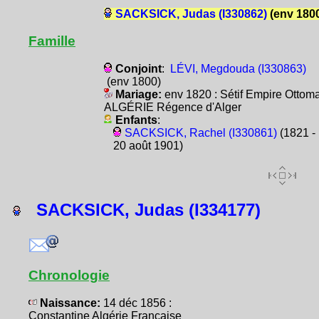
SACKSICK, Judas (I330862)
(env 180
Famille
Conjoint
:
LÉVI, Megdouda (I330863)
(env 1800)
Mariage:
env 1820 : Sétif Empire Ottom
ALGÉRIE Régence d'Alger
Enfants
:
SACKSICK, Rachel (I330861)
(1821 -
20 août 1901)
SACKSICK, Judas (I334177)
Chronologie
Naissance:
14 déc 1856 :
Constantine Algérie Française