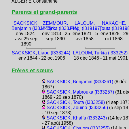
ALGÉRIE Constantine
Parents et grand-parents
SACKSICK,
ZEMMOUR,
LALOUM,
NAKACHE,
Benjamin (I333245)
M'Barka (I333246)
Fredj (I319197)
Touta (I31919
env 1824 -
env 1813 - 25
env 1821 - 5
env 1828 - 29
ava 25 sep
sep 1890
avr 1858
oct 1868
1890
SACKSICK, Liaou (I333244)
LALOUM, Turkia (I333252)
env 1844 - 22 oct 1906
18 déc 1846 - 11 mai 1901
Frères et sœurs
SACKSICK, Benjamin (I333261)
(8 déc
1867)
SACKSICK, Mabrouka (I333257)
(31 dé
1869 - 20 sep 1870)
SACKSICK, Touta (I333258)
(4 sep 187
SACKSICK, Zouina (I333256)
(5 sep 18
- 10 sep 1873)
SACKSICK, Khalfa (I333243)
(14 fév 18
- 27 août 1958)
SACKSICK, Chalom (I333255)
(14 juin