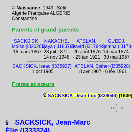
Naissance:
1949 : Sétif
Algérie Française ALGÉRIE
Constantine
Parents et grand-parents
SACKSICK,
NAKACHE,
ATELAN,
GUEDJ,
Moïse (I320266)
Baya (I318379)
David (I317844)
Semha (I3178
16 mars 1867
28 juil 1871 -
20 août 1876
14 mai 1874 -
14 nov 1948
- 23 jan 1921
30 mai 1957
SACKSICK, Isaac (I335927)
ATELAN, Esther (I335928)
1 oct 1905
8 avr 1907 - 6 fév 1961
Frères et sœurs
SACKSICK, Jean-Luc (I338646)
(1949
SACKSICK, Jean-Marc
Élie (I333324)