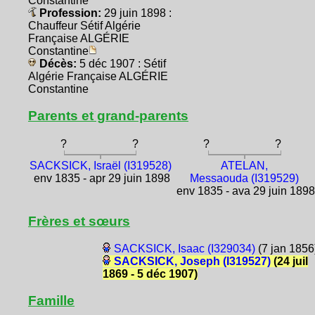
Constantine
Profession:
29 juin 1898 :
Chauffeur Sétif Algérie
Française ALGÉRIE
Constantine
Décès:
5 déc 1907 : Sétif
Algérie Française ALGÉRIE
Constantine
Parents et grand-parents
?
?
?
?
SACKSICK, Israël (I319528)
ATELAN,
env 1835 - apr 29 juin 1898
Messaouda (I319529)
env 1835 - ava 29 juin 189
Frères et sœurs
SACKSICK, Isaac (I329034)
(7 jan 1856
SACKSICK, Joseph (I319527)
(24 juil
1869 - 5 déc 1907)
Famille