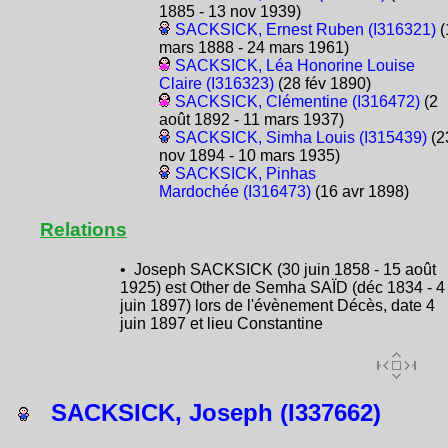
1885 - 13 nov 1939)
SACKSICK, Ernest Ruben (I316321)
(
mars 1888 - 24 mars 1961)
SACKSICK, Léa Honorine Louise
Claire (I316323)
(28 fév 1890)
SACKSICK, Clémentine (I316472)
(2
août 1892 - 11 mars 1937)
SACKSICK, Simha Louis (I315439)
(2
nov 1894 - 10 mars 1935)
SACKSICK, Pinhas
Mardochée (I316473)
(16 avr 1898)
Relations
• Joseph SACKSICK (30 juin 1858 - 15 août
1925) est Other de Semha SAÏD (déc 1834 - 4
juin 1897) lors de l'évènement Décès, date 4
juin 1897 et lieu Constantine
SACKSICK, Joseph (I337662)