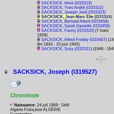
SACKSICK, Irène (I333319)
SACKSICK, Yves André (I333322)
SACKSICK, Joseph José (I333323)
SACKSICK, Jean-Marc Élie (I333324)
SACKSICK, Bernard Albert (I333458)
SACKSICK, Sarah Danielle (I333459)
SACKSICK, Fanny (I333320)
(7 mars
1939)
SACKSICK, Alfred Freddy (I333457)
(14
fév 1943 - 15 juin 1943)
SACKSICK, Suzy (I333321)
(1948 - 194
SACKSICK, Joseph (I319527)
Chronologie
Naissance:
24 juil 1869 : Sétif
Algérie Française ALGÉRIE