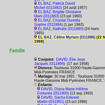
EL BAZ, Patrick David
Michel (I311882)
(24 août 1957)
EL BAZ, Brigitte Ghislaine
Mani (I311883)
(23 juil 1960)
EL BAZ, Chantal Oureïda
Sophie (I311884)
(1 jan 1963)
EL BAZ, Nathalie (I311885)
(24 mars
1965)
EL BAZ, Céline Myriam (I311886)
(22 f
1968)
Famille
Conjoint
:
DAVID, Élie Jean
Jacques (I311899)
(17 avr 1958)
Divorce:
Toulouse 31000 Haute-Garon
Midi-Pyrénées FRANCE
Mariage:
30 mai 1991 : Toulouse 31000
Haute-Garonne Midi-Pyrénées FRANCE
Enfants
:
DAVID, Diana Marie Hélène
Fortunée (I311900)
(13 sep 1993)
DAVID, Sacha Edward
Martin (I311901)
(23 oct 1996)