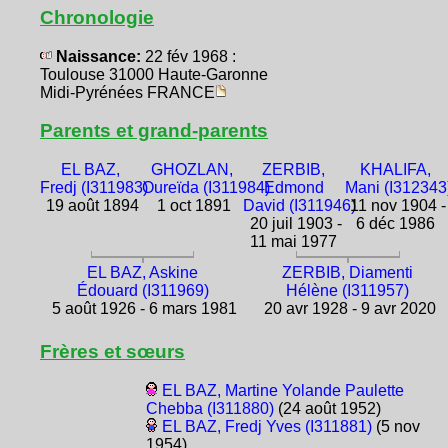
Chronologie
Naissance:
22 fév 1968 :
Toulouse 31000 Haute-Garonne
Midi-Pyrénées FRANCE
Parents et grand-parents
EL BAZ,
GHOZLAN,
ZERBIB,
KHALIFA,
Fredj (I311983)
Oureïda (I311984)
Edmond
Mani (I312343
19 août 1894
1 oct 1891
David (I311946)
11 nov 1904 -
20 juil 1903 -
6 déc 1986
11 mai 1977
EL BAZ, Askine
ZERBIB, Diamenti
Édouard (I311969)
Hélène (I311957)
5 août 1926 - 6 mars 1981
20 avr 1928 - 9 avr 2020
Frères et sœurs
EL BAZ, Martine Yolande Paulette
Chebba (I311880)
(24 août 1952)
EL BAZ, Fredj Yves (I311881)
(5 nov
1954)