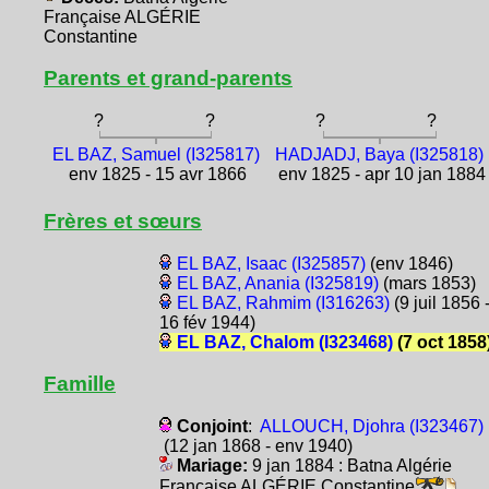
Française ALGÉRIE
Constantine
Parents et grand-parents
?
?
?
?
EL BAZ, Samuel (I325817)
HADJADJ, Baya (I325818)
env 1825 - 15 avr 1866
env 1825 - apr 10 jan 1884
Frères et sœurs
EL BAZ, Isaac (I325857)
(env 1846)
EL BAZ, Anania (I325819)
(mars 1853)
EL BAZ, Rahmim (I316263)
(9 juil 1856 
16 fév 1944)
EL BAZ, Chalom (I323468)
(7 oct 1858
Famille
Conjoint
:
ALLOUCH, Djohra (I323467)
(12 jan 1868 - env 1940)
Mariage:
9 jan 1884 : Batna Algérie
Française ALGÉRIE Constantine