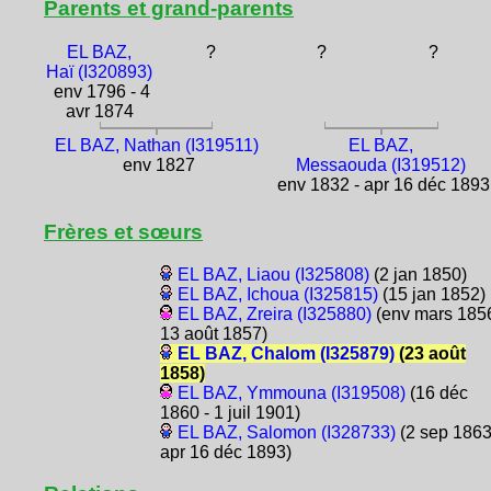
Parents et grand-parents
EL BAZ,
?
?
?
Haï (I320893)
env 1796 - 4
avr 1874
EL BAZ, Nathan (I319511)
EL BAZ,
env 1827
Messaouda (I319512)
env 1832 - apr 16 déc 1893
Frères et sœurs
EL BAZ, Liaou (I325808)
(2 jan 1850)
EL BAZ, Ichoua (I325815)
(15 jan 1852)
EL BAZ, Zreira (I325880)
(env mars 1856
13 août 1857)
EL BAZ, Chalom (I325879)
(23 août
1858)
EL BAZ, Ymmouna (I319508)
(16 déc
1860 - 1 juil 1901)
EL BAZ, Salomon (I328733)
(2 sep 1863
apr 16 déc 1893)