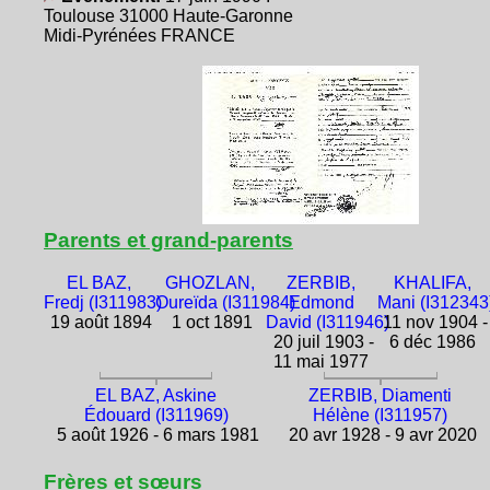
Toulouse 31000 Haute-Garonne
Midi-Pyrénées FRANCE
Parents et grand-parents
EL BAZ,
GHOZLAN,
ZERBIB,
KHALIFA,
Fredj (I311983)
Oureïda (I311984)
Edmond
Mani (I312343
19 août 1894
1 oct 1891
David (I311946)
11 nov 1904 -
20 juil 1903 -
6 déc 1986
11 mai 1977
EL BAZ, Askine
ZERBIB, Diamenti
Édouard (I311969)
Hélène (I311957)
5 août 1926 - 6 mars 1981
20 avr 1928 - 9 avr 2020
Frères et sœurs