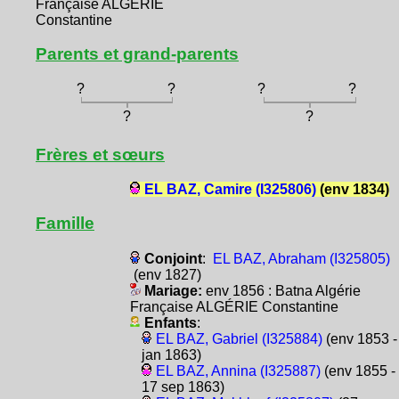
Française ALGÉRIE
Constantine
Parents et grand-parents
?
?
?
?
?
?
Frères et sœurs
EL BAZ, Camire (I325806)
(env 1834)
Famille
Conjoint
:
EL BAZ, Abraham (I325805)
(env 1827)
Mariage:
env 1856 : Batna Algérie
Française ALGÉRIE Constantine
Enfants
:
EL BAZ, Gabriel (I325884)
(env 1853 -
jan 1863)
EL BAZ, Annina (I325887)
(env 1855 -
17 sep 1863)