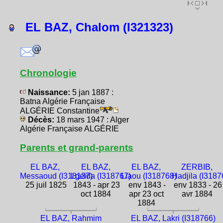
EL BAZ, Chalom (I321323)
Chronologie
Naissance:
5 jan 1887 :
Batna Algérie Française
ALGÉRIE Constantine
Décès:
18 mars 1947 : Alger
Algérie Française ALGÉRIE
Parents et grand-parents
EL BAZ,
EL BAZ,
EL BAZ,
ZERBIB,
Messaoud (I318137)
Lgeïda (I318767)
Liaou (I318768)
Hadjila (I3187
25 juil 1825
1843 - apr 23
env 1843 -
env 1833 - 26
oct 1884
apr 23 oct
avr 1884
1884
EL BAZ, Rahmim
EL BAZ, Lakri (I318766)