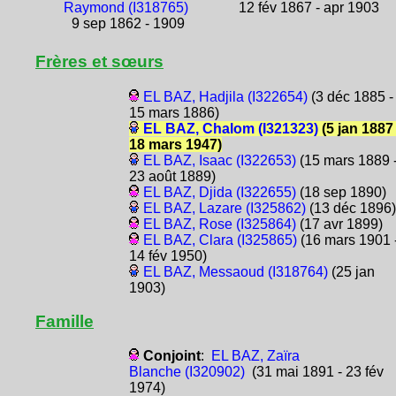
Raymond (I318765)
12 fév 1867 - apr 1903
9 sep 1862 - 1909
Frères et sœurs
EL BAZ, Hadjila (I322654)
(3 déc 1885 -
15 mars 1886)
EL BAZ, Chalom (I321323)
(5 jan 1887 
18 mars 1947)
EL BAZ, Isaac (I322653)
(15 mars 1889 
23 août 1889)
EL BAZ, Djida (I322655)
(18 sep 1890)
EL BAZ, Lazare (I325862)
(13 déc 1896)
EL BAZ, Rose (I325864)
(17 avr 1899)
EL BAZ, Clara (I325865)
(16 mars 1901 
14 fév 1950)
EL BAZ, Messaoud (I318764)
(25 jan
1903)
Famille
Conjoint
:
EL BAZ, Zaïra
Blanche (I320902)
(31 mai 1891 - 23 fév
1974)