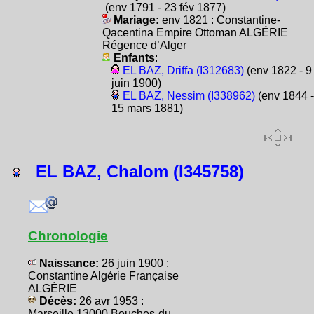
(env 1791 - 23 fév 1877)
Mariage:
env 1821 : Constantine-
Qacentina Empire Ottoman ALGÉRIE
Régence d’Alger
Enfants
:
EL BAZ, Driffa (I312683)
(env 1822 - 9
juin 1900)
EL BAZ, Nessim (I338962)
(env 1844 -
15 mars 1881)
EL BAZ, Chalom (I345758)
Chronologie
Naissance:
26 juin 1900 :
Constantine Algérie Française
ALGÉRIE
Décès:
26 avr 1953 :
Marseille 13000 Bouches-du-