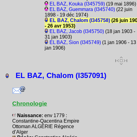
EL BAZ, Kouka (I345759)
(19 mai 1896)
EL BAZ, Guemmara (I345740)
(22 juin
1898 - 19 déc 1974)
EL BAZ, Chalom (I345758)
(26 juin 19
- 26 avr 1953)
EL BAZ, Jacob (I345750)
(18 jan 1903 -
31 jan 1903)
EL BAZ, Sion (I345749)
(1 jan 1906 - 13
jan 1906)
EL BAZ, Chalom (I357091)
Chronologie
Naissance:
env 1779 :
Constantine-Qacentina Empire
Ottoman ALGÉRIE Régence
d’Alger