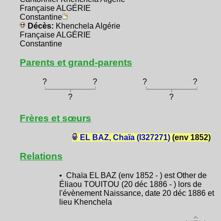
Française ALGÉRIE
Constantine
Décès:
Khenchela Algérie
Française ALGÉRIE
Constantine
Parents et grand-parents
?
?
?
?
?
?
Frères et sœurs
EL BAZ, Chaïa (I327271)
(env 1852)
Relations
• Chaïa EL BAZ (env 1852 - ) est Other de
Éliaou TOUITOU (20 déc 1886 - ) lors de
l'évènement Naissance, date 20 déc 1886 et
lieu Khenchela