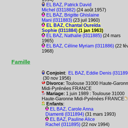
EL BAZ, Patrick David
Michel (I311882)
(24 août 1957)
EL BAZ, Brigitte Ghislaine
Mani (I311883)
(23 juil 1960)
EL BAZ, Chantal Oureïda
Sophie (I311884)
(1 jan 1963)
EL BAZ, Nathalie (I311885)
(24 mars
1965)
EL BAZ, Céline Myriam (I311886)
(22 fé
1968)
Famille
Conjoint
:
EL BAZ, Eddie Denis (I31189
(30 nov 1956)
Divorce:
Toulouse 31000 Haute-Garon
Midi-Pyrénées FRANCE
Mariage:
1 juin 1989 : Toulouse 31000
Haute-Garonne Midi-Pyrénées FRANCE
Enfants
:
EL BAZ, Carole Anna
Diamenti (I311894)
(31 mars 1993)
EL BAZ, Pauline Alice
Rachel (I311895)
(22 nov 1994)