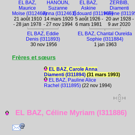
EL BAZ,
HANOUN,
EL BAZ,
ZERBIB,
Maurice
Suzanne
Askine
Diamenti
Moïse (I312460)
Anna (I312461)
Édouard (I311969)
Hélène (I3119
21 août 1910
14 mars 1920
5 août 1926 -
20 avr 1928 -
- 28 jan 1978
- 27 nov 1994
6 mars 1981
9 avr 2020
EL BAZ, Eddie
EL BAZ, Chantal Oureïda
Denis (I311893)
Sophie (I311884)
30 nov 1956
1 jan 1963
Frères et sœurs
EL BAZ, Carole Anna
Diamenti (I311894)
(31 mars 1993)
EL BAZ, Pauline Alice
Rachel (I311895)
(22 nov 1994)
EL BAZ, Céline Myriam (I311886)