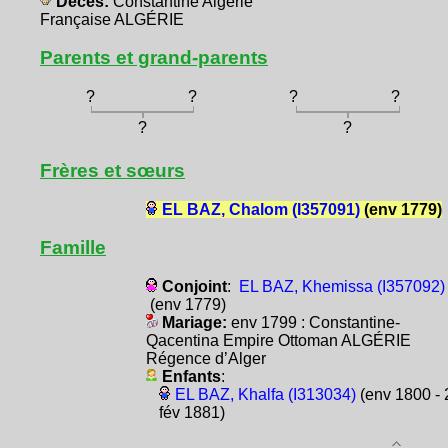
Décès:
Constantine Algérie
Française ALGÉRIE
Parents et grand-parents
?
?
?
?
?
?
Frères et sœurs
EL BAZ, Chalom (I357091)
(env 1779)
Famille
Conjoint
:
EL BAZ, Khemissa (I357092)
(env 1779)
Mariage:
env 1799 : Constantine-
Qacentina Empire Ottoman ALGÉRIE
Régence d’Alger
Enfants
:
EL BAZ, Khalfa (I313034)
(env 1800 - 
fév 1881)