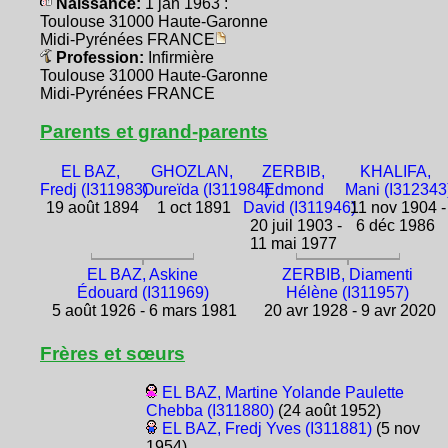
Naissance:
1 jan 1963 :
Toulouse 31000 Haute-Garonne
Midi-Pyrénées FRANCE
Profession:
Infirmière
Toulouse 31000 Haute-Garonne
Midi-Pyrénées FRANCE
Parents et grand-parents
EL BAZ,
GHOZLAN,
ZERBIB,
KHALIFA,
Fredj (I311983)
Oureïda (I311984)
Edmond
Mani (I312343
19 août 1894
1 oct 1891
David (I311946)
11 nov 1904 -
20 juil 1903 -
6 déc 1986
11 mai 1977
EL BAZ, Askine
ZERBIB, Diamenti
Édouard (I311969)
Hélène (I311957)
5 août 1926 - 6 mars 1981
20 avr 1928 - 9 avr 2020
Frères et sœurs
EL BAZ, Martine Yolande Paulette
Chebba (I311880)
(24 août 1952)
EL BAZ, Fredj Yves (I311881)
(5 nov
1954)