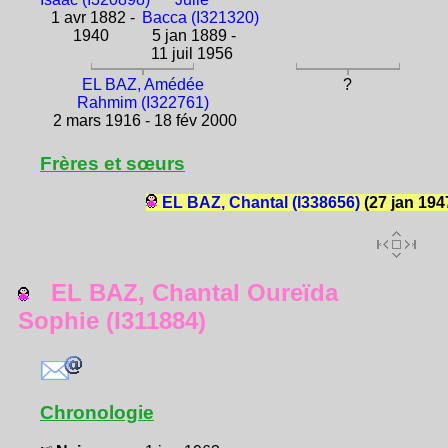
1 avr 1882 -
Bacca (I321320)
1940
5 jan 1889 -
11 juil 1956
EL BAZ, Amédée
?
Rahmim (I322761)
2 mars 1916 - 18 fév 2000
Frères et sœurs
EL BAZ, Chantal (I338656)
(27 jan 194
EL BAZ, Chantal Oureïda
Sophie (I311884)
Chronologie