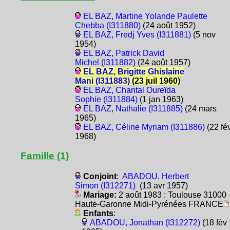
EL BAZ, Martine Yolande Paulette
Chebba (I311880)
(24 août 1952)
EL BAZ, Fredj Yves (I311881)
(5 nov
1954)
EL BAZ, Patrick David
Michel (I311882)
(24 août 1957)
EL BAZ, Brigitte Ghislaine
Mani (I311883)
(23 juil 1960)
EL BAZ, Chantal Oureïda
Sophie (I311884)
(1 jan 1963)
EL BAZ, Nathalie (I311885)
(24 mars
1965)
EL BAZ, Céline Myriam (I311886)
(22 fé
1968)
Famille (1)
Conjoint
:
ABADOU, Herbert
Simon (I312271)
(13 avr 1957)
Mariage:
2 août 1983 : Toulouse 31000
Haute-Garonne Midi-Pyrénées FRANCE
Enfants
:
ABADOU, Jonathan (I312272)
(18 fév