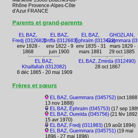
Rhône Provence-Alpes-Côte
d'Azur FRANCE
Parents et grand-parents
EL BAZ,
EL BAZ,
EL BAZ,
GHOZLAN,
Fredj (I312682)
Driffa (I312683)
Éphraïm (I313422)
Guemmara (I3
env 1828 -
env 1822 - 9
env 1835 - 31
mars 1829 -
1868
juin 1900
mars 1881
29 oct 1885
EL BAZ,
EL BAZ, Zmirda (I312490)
Khalfallah (I312082)
28 oct 1867
8 déc 1865 - 20 mai 1909
Frères et sœurs
EL BAZ, Guemmara (I345752)
(oct 1888 
13 nov 1888)
EL BAZ, Éphraïm (I345753)
(17 sep 188
EL BAZ, Oureïda (I345756)
(21 fév 1892 
15 avr 1970)
EL BAZ, Fredj (I311983)
(19 août 1894)
EL BAZ, Guemmara (I345751)
(19 mai
1896 - 27 mai 1896)