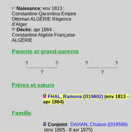
Naissance:
env 1813 :
Constantine-Qacentina Empire
Ottoman ALGÉRIE Régence
d’Alger
Décès:
apr 1864 :
Constantine Algérie Française
ALGÉRIE
Parents et grand-parents
?
?
?
?
?
?
Frères et sœurs
FHAL, Ramona (I319602)
(env 1813 -
apr 1864)
Famille
Conjoint
:
DAHAN, Chalom (I319599)
(env 1805 - 8 avr 1875)