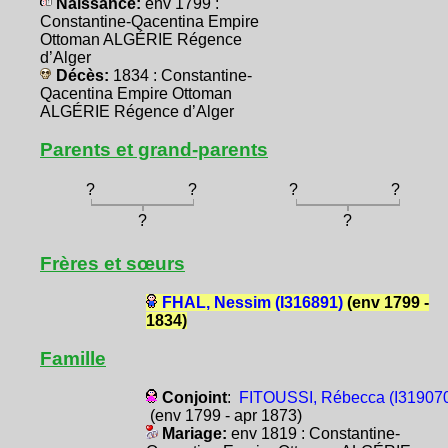
Naissance:
env 1799 :
Constantine-Qacentina Empire
Ottoman ALGÉRIE Régence
d’Alger
Décès:
1834 : Constantine-
Qacentina Empire Ottoman
ALGÉRIE Régence d’Alger
Parents et grand-parents
?
?
?
?
?
?
Frères et sœurs
FHAL, Nessim (I316891)
(env 1799 -
1834)
Famille
Conjoint
:
FITOUSSI, Rébecca (I31907
(env 1799 - apr 1873)
Mariage:
env 1819 : Constantine-