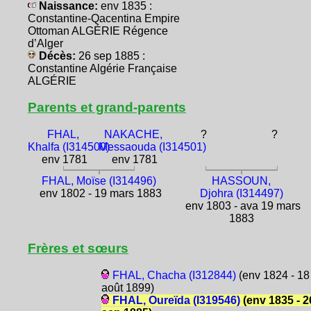
Naissance:
env 1835 :
Constantine-Qacentina Empire
Ottoman ALGÉRIE Régence
d’Alger
Décès:
26 sep 1885 :
Constantine Algérie Française
ALGÉRIE
Parents et grand-parents
FHAL,
NAKACHE,
?
?
Khalfa (I314500)
Messaouda (I314501)
env 1781
env 1781
FHAL, Moïse (I314496)
HASSOUN,
env 1802 - 19 mars 1883
Djohra (I314497)
env 1803 - ava 19 mars
1883
Frères et sœurs
FHAL, Chacha (I312844)
(env 1824 - 18
août 1899)
FHAL, Oureïda (I319546)
(env 1835 - 2