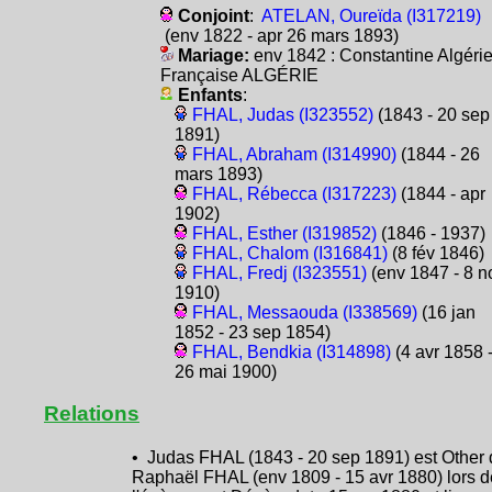
Conjoint
:
ATELAN, Oureïda (I317219)
(env 1822 - apr 26 mars 1893)
Mariage:
env 1842 : Constantine Algéri
Française ALGÉRIE
Enfants
:
FHAL, Judas (I323552)
(1843 - 20 sep
1891)
FHAL, Abraham (I314990)
(1844 - 26
mars 1893)
FHAL, Rébecca (I317223)
(1844 - apr
1902)
FHAL, Esther (I319852)
(1846 - 1937)
FHAL, Chalom (I316841)
(8 fév 1846)
FHAL, Fredj (I323551)
(env 1847 - 8 n
1910)
FHAL, Messaouda (I338569)
(16 jan
1852 - 23 sep 1854)
FHAL, Bendkia (I314898)
(4 avr 1858 
26 mai 1900)
Relations
• Judas FHAL (1843 - 20 sep 1891) est Other
Raphaël FHAL (env 1809 - 15 avr 1880) lors d