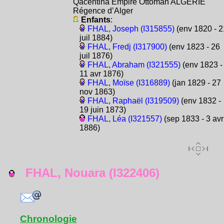
Qacentina Empire Ottoman ALGÉRIE
Régence d’Alger
Enfants
:
FHAL, Joseph (I315855)
(env 1820 - 2
juil 1884)
FHAL, Fredj (I317900)
(env 1823 - 26
juil 1876)
FHAL, Abraham (I321555)
(env 1823 -
11 avr 1876)
FHAL, Moïse (I316889)
(jan 1829 - 27
nov 1863)
FHAL, Raphaël (I319509)
(env 1832 -
19 juin 1873)
FHAL, Léa (I321557)
(sep 1833 - 3 avr
1886)
FHAL, Nouara (I322406)
Chronologie