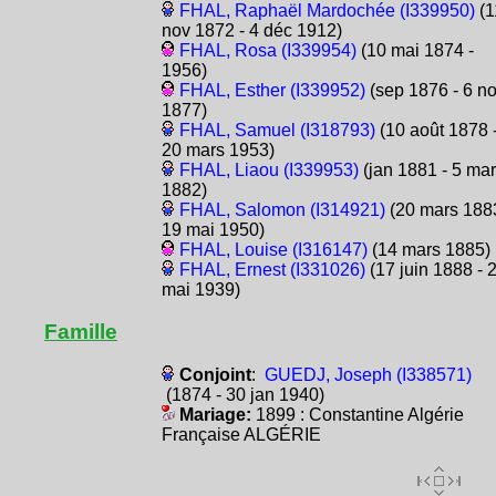
FHAL, Raphaël Mardochée (I339950)
(1
nov 1872 - 4 déc 1912)
FHAL, Rosa (I339954)
(10 mai 1874 -
1956)
FHAL, Esther (I339952)
(sep 1876 - 6 n
1877)
FHAL, Samuel (I318793)
(10 août 1878 
20 mars 1953)
FHAL, Liaou (I339953)
(jan 1881 - 5 ma
1882)
FHAL, Salomon (I314921)
(20 mars 1883
19 mai 1950)
FHAL, Louise (I316147)
(14 mars 1885)
FHAL, Ernest (I331026)
(17 juin 1888 - 
mai 1939)
Famille
Conjoint
:
GUEDJ, Joseph (I338571)
(1874 - 30 jan 1940)
Mariage:
1899 : Constantine Algérie
Française ALGÉRIE