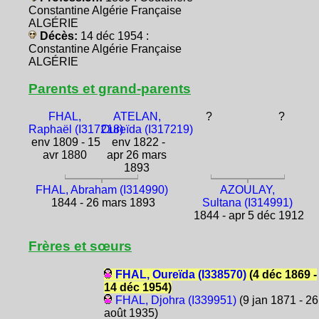
Constantine Algérie Française
ALGÉRIE
Décès:
14 déc 1954 :
Constantine Algérie Française
ALGÉRIE
Parents et grand-parents
FHAL,
ATELAN,
?
?
Raphaël (I317218)
Oureïda (I317219)
env 1809 - 15
env 1822 -
avr 1880
apr 26 mars
1893
FHAL, Abraham (I314990)
AZOULAY,
1844 - 26 mars 1893
Sultana (I314991)
1844 - apr 5 déc 1912
Frères et sœurs
FHAL, Oureïda (I338570)
(4 déc 1869 -
14 déc 1954)
FHAL, Djohra (I339951)
(9 jan 1871 - 26
août 1935)