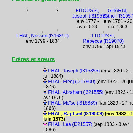
?
?
FITOUSSI,
GHARBI,
Joseph (I319570)
Esther (I3195
env 1777 -
env 1781 - 20
ava 1838
mai 1863
FHAL, Nessim (I316891)
FITOUSSI,
env 1799 - 1834
Rébecca (I319070)
env 1799 - apr 1873
Frères et sœurs
FHAL, Joseph (I315855)
(env 1820 - 21
juil 1884)
FHAL, Fredj (I317900)
(env 1823 - 26 jui
1876)
FHAL, Abraham (I321555)
(env 1823 - 1
avr 1876)
FHAL, Moïse (I316889)
(jan 1829 - 27 n
1863)
FHAL, Raphaël (I319509)
(env 1832 - 
juin 1873)
FHAL, Léa (I321557)
(sep 1833 - 3 avr
1886)