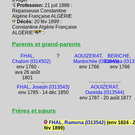
Profession:
21 juil 1886 :
Repasseuse Constantine
Algérie Française ALGÉRIE
Décès:
20 fév 1899 :
Constantine Algérie Française
ALGÉRIE
Parents et grand-parents
FHAL,
?
AOUIZERAT,
BERICHE,
Chalom (I314502)
Mardochée (I313545)
Ramona (I313
env 1760 -
env 1766
env 1766
ava 26 août
1801
FHAL, Joseph (I313543)
AOUIZERAT,
env 1785 - 14 déc 1850
Oureïda (I313544)
env 1787 - 20 août 1877
Frères et sœurs
FHAL, Ramona (I313542)
(env 1824 - 
fév 1899)