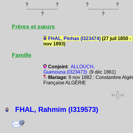
?
?
?
?
?
?
Frères et sœurs
FHAL, Pinhas (I323474)
(27 juil 1850 - 
nov 1893)
Famille
Conjoint
:
ALLOUCH,
Guenouna (I323473)
(9 déc 1861)
Mariage:
8 nov 1882 : Constantine Algér
Française ALGÉRIE
FHAL, Rahmim (I319573)