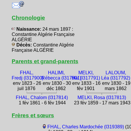
Chronologie
Naissance:
24 mars 1897 :
Constantine Algérie Française
ALGÉRIE
Décès:
Constantine Algérie
Française ALGÉRIE
Parents et grand-parents
FHAL,
HALIMI,
MELKI,
LALOUM,
Fredj (I317900)
Rébecca (I317901)
Haï (I317791)
Léa (I317792)
env 1823 - 26
env 1830 - 30
env 1833 - 16
env 1830 - 19
juil 1876
déc 1862
fév 1901
mars 1862
FHAL, Chalom (I317814)
MELKI, Rosa (I317813)
1 fév 1861 - 6 fév 1944
23 fév 1859 - 17 mars 1943
Frères et sœurs
FHAL, Charles Mardochée (I319389)
(1