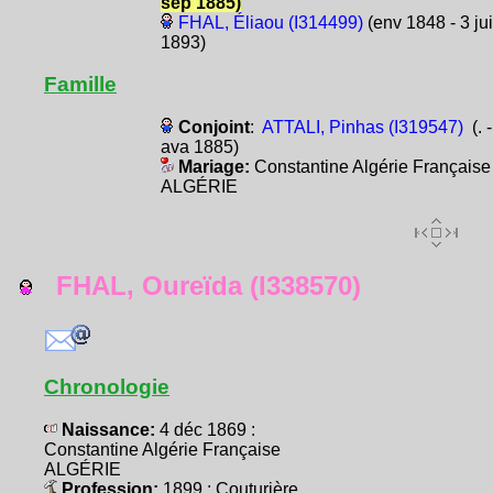
sep 1885)
FHAL, Éliaou (I314499)
(env 1848 - 3 jui
1893)
Famille
Conjoint
:
ATTALI, Pinhas (I319547)
(. -
ava 1885)
Mariage:
Constantine Algérie Française
ALGÉRIE
FHAL, Oureïda (I338570)
Chronologie
Naissance:
4 déc 1869 :
Constantine Algérie Française
ALGÉRIE
Profession:
1899 : Couturière