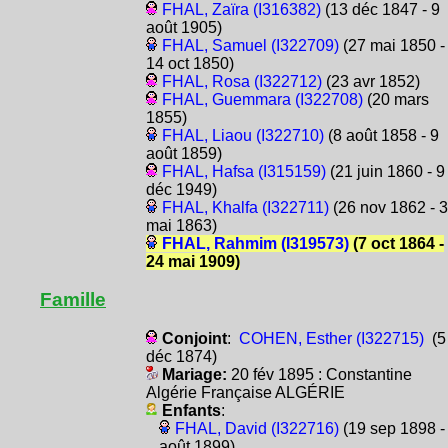
FHAL, Zaïra (I316382)
(13 déc 1847 - 9
août 1905)
FHAL, Samuel (I322709)
(27 mai 1850 -
14 oct 1850)
FHAL, Rosa (I322712)
(23 avr 1852)
FHAL, Guemmara (I322708)
(20 mars
1855)
FHAL, Liaou (I322710)
(8 août 1858 - 9
août 1859)
FHAL, Hafsa (I315159)
(21 juin 1860 - 9
déc 1949)
FHAL, Khalfa (I322711)
(26 nov 1862 - 3
mai 1863)
FHAL, Rahmim (I319573)
(7 oct 1864 -
24 mai 1909)
Famille
Conjoint
:
COHEN, Esther (I322715)
(5
déc 1874)
Mariage:
20 fév 1895 : Constantine
Algérie Française ALGÉRIE
Enfants
:
FHAL, David (I322716)
(19 sep 1898 -
août 1899)