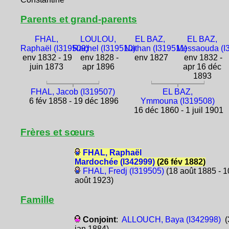
Parents et grand-parents
FHAL,
LOULOU,
EL BAZ,
EL BAZ,
Raphaël (I319509)
Rachel (I319510)
Nathan (I319511)
Messaouda (I
env 1832 - 19
env 1828 -
env 1827
env 1832 -
juin 1873
apr 1896
apr 16 déc
1893
FHAL, Jacob (I319507)
EL BAZ,
6 fév 1858 - 19 déc 1896
Ymmouna (I319508)
16 déc 1860 - 1 juil 1901
Frères et sœurs
FHAL, Raphaël
Mardochée (I342999)
(26 fév 1882)
FHAL, Fredj (I319505)
(18 août 1885 - 1
août 1923)
Famille
Conjoint
:
ALLOUCH, Baya (I342998)
(
jan 1884)