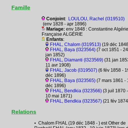
Famille
Conjoint
:
LOULOU, Rachel (I319510)
(env 1828 - apr 1896)
Mariage:
env 1848 : Constantine Algéri
Française ALGÉRIE
Enfants
:
FHAL, Chalom (I319513)
(19 déc 1848
FHAL, Baya (I323564)
(7 oct 1851 - 24
jan 1852)
FHAL, Diamanti (I323569)
(31 jan 1853
11 avr 1908)
FHAL, Jacob (I319507)
(6 fév 1858 - 1
déc 1896)
FHAL, Baya (I323565)
(7 mars 1861 - 
déc 1896)
FHAL, Bendkia (I323566)
(3 juil 1870 -
10 mai 1871)
FHAL, Bendkia (I323567)
(21 fév 1874
Relations
• Chalom FHAL (19 déc 1848 - ) est Other de