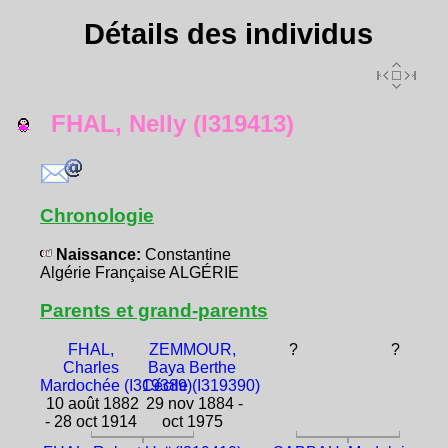
Détails des individus
FHAL, Nelly (I319413)
Chronologie
Naissance:
Constantine
Algérie Française ALGÉRIE
Parents et grand-parents
FHAL,
ZEMMOUR,
?
?
Charles
Baya Berthe
Mardochée (I319389)
Cécile (I319390)
10 août 1882
29 nov 1884 -
- 28 oct 1914
oct 1975