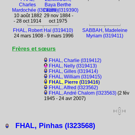
Charles
Baya Berthe
Mardochée (I319389)
Cécile (I319390)
10 août 1882
29 nov 1884 -
- 28 oct 1914
oct 1975
FHAL, Robert Haï (I319410)
SABBAH, Madeleine
24 mars 1908 - 9 mars 1996
Myriam (I319411)
Frères et sœurs
FHAL, Charlie (I319412)
FHAL, Nelly (I319413)
FHAL, Gilles (I319414)
FHAL, William (I319415)
FHAL, Pierre (I319416)
FHAL, Alfred (I323562)
FHAL, André Chalom (I323563)
(2 fév
1945 - 24 avr 2007)
FHAL, Pinhas (I323568)