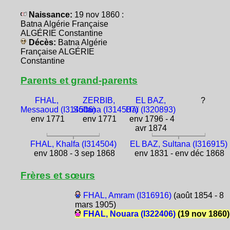
Naissance:
19 nov 1860 :
Batna Algérie Française
ALGÉRIE Constantine
Décès:
Batna Algérie
Française ALGÉRIE
Constantine
Parents et grand-parents
FHAL,
ZERBIB,
EL BAZ,
?
Messaoud (I314506)
Sultana (I314507)
Haï (I320893)
env 1771
env 1771
env 1796 - 4
avr 1874
FHAL, Khalfa (I314504)
EL BAZ, Sultana (I316915)
env 1808 - 3 sep 1868
env 1831 - env déc 1868
Frères et sœurs
FHAL, Amram (I316916)
(août 1854 - 8
mars 1905)
FHAL, Nouara (I322406)
(19 nov 1860)