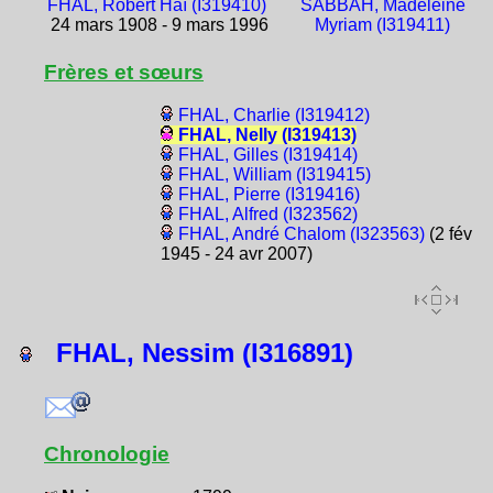
FHAL, Robert Haï (I319410)
SABBAH, Madeleine
24 mars 1908 - 9 mars 1996
Myriam (I319411)
Frères et sœurs
FHAL, Charlie (I319412)
FHAL, Nelly (I319413)
FHAL, Gilles (I319414)
FHAL, William (I319415)
FHAL, Pierre (I319416)
FHAL, Alfred (I323562)
FHAL, André Chalom (I323563)
(2 fév
1945 - 24 avr 2007)
FHAL, Nessim (I316891)
Chronologie