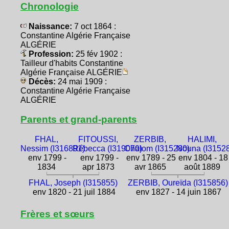
Chronologie
Naissance:
7 oct 1864 :
Constantine Algérie Française
ALGÉRIE
Profession:
25 fév 1902 :
Tailleur d'habits Constantine
Algérie Française ALGÉRIE
Décès:
24 mai 1909 :
Constantine Algérie Française
ALGÉRIE
Parents et grand-parents
FHAL,
FITOUSSI,
ZERBIB,
HALIMI,
Nessim (I316891)
Rébecca (I319070)
Chalom (I315280)
Nouna (I3152
env 1799 -
env 1799 -
env 1789 - 25
env 1804 - 18
1834
apr 1873
avr 1865
août 1889
FHAL, Joseph (I315855)
ZERBIB, Oureïda (I315856)
env 1820 - 21 juil 1884
env 1827 - 14 juin 1867
Frères et sœurs