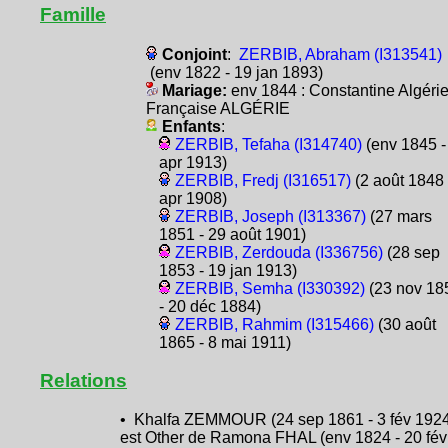
Famille
Conjoint
:
ZERBIB, Abraham (I313541)
(env 1822 - 19 jan 1893)
Mariage:
env 1844 : Constantine Algéri
Française ALGÉRIE
Enfants
:
ZERBIB, Tefaha (I314740)
(env 1845 -
apr 1913)
ZERBIB, Fredj (I316517)
(2 août 1848 
apr 1908)
ZERBIB, Joseph (I313367)
(27 mars
1851 - 29 août 1901)
ZERBIB, Zerdouda (I336756)
(28 sep
1853 - 19 jan 1913)
ZERBIB, Semha (I330392)
(23 nov 18
- 20 déc 1884)
ZERBIB, Rahmim (I315466)
(30 août
1865 - 8 mai 1911)
Relations
• Khalfa ZEMMOUR (24 sep 1861 - 3 fév 192
est Other de Ramona FHAL (env 1824 - 20 fév