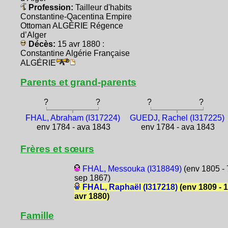
Profession:
Tailleur d'habits
Constantine-Qacentina Empire
Ottoman ALGÉRIE Régence
d’Alger
Décès:
15 avr 1880 :
Constantine Algérie Française
ALGÉRIE
Parents et grand-parents
?
?
?
?
FHAL, Abraham (I317224)
GUEDJ, Rachel (I317225)
env 1784 - ava 1843
env 1784 - ava 1843
Frères et sœurs
FHAL, Messouka (I318849)
(env 1805 - 
sep 1867)
FHAL, Raphaël (I317218)
(env 1809 - 
avr 1880)
Famille