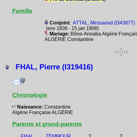
Famille
Conjoint
:
ATTAL, Messaoud (I343877)
(env 1836 - 15 jan 1908)
Mariage:
Bône-Annaba Algérie Françai
ALGÉRIE Constantine
FHAL, Pierre (I319416)
Chronologie
Naissance:
Constantine
Algérie Française ALGÉRIE
Parents et grand-parents
FHAL,
ZEMMOUR,
?
?