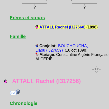
?
?
Frères et sœurs
ATTALI, Rachel (I327660)
(1898)
Famille
Conjoint
:
BOUCHOUCHA,
Liaou (I327659)
(10 oct 1898)
Mariage:
Constantine Algérie Française
ALGÉRIE
ATTALI, Rachel (I317256)
Chronologie