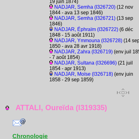
19 juin 1874)
NADJAR, Semha (I326720)
(12 nov
1844 - ava 13 sep 1846)
NADJAR, Semha (I326721)
(13 sep
1846)
NADJAR, Éphraïm (I326722)
(6 déc
1848 - 15 août 1911)
NADJAR, Ymmouna (I326728)
(14 se
1850 - ava 28 avr 1918)
NADJAR, Zahra (I326719)
(env juil 1
- 7 août 1854)
NADJAR, Sultana (I326696)
(21 juil
1854 - apr 1913)
NADJAR, Moïse (I326718)
(env juin
1858 - 29 sep 1859)
ATTALI, Oureïda (I319335)
Chronologie