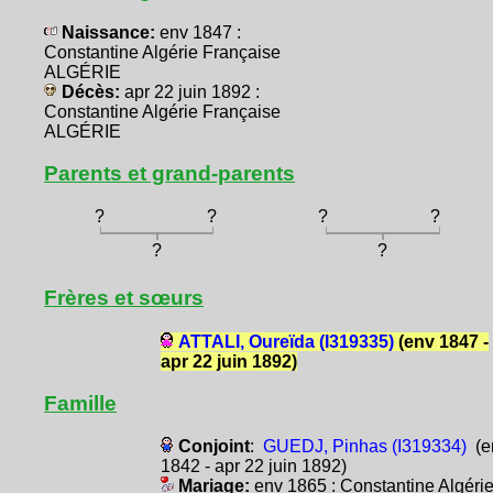
Naissance:
env 1847 :
Constantine Algérie Française
ALGÉRIE
Décès:
apr 22 juin 1892 :
Constantine Algérie Française
ALGÉRIE
Parents et grand-parents
?
?
?
?
?
?
Frères et sœurs
ATTALI, Oureïda (I319335)
(env 1847 -
apr 22 juin 1892)
Famille
Conjoint
:
GUEDJ, Pinhas (I319334)
(e
1842 - apr 22 juin 1892)
Mariage:
env 1865 : Constantine Algéri