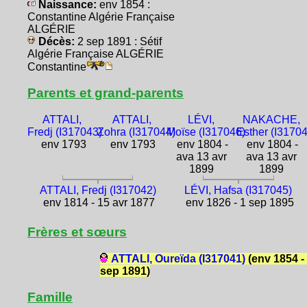
Naissance:
env 1854 :
Constantine Algérie Française
ALGÉRIE
Décès:
2 sep 1891 : Sétif
Algérie Française ALGÉRIE
Constantine
Parents et grand-parents
ATTALI,
ATTALI,
LÉVI,
NAKACHE,
Fredj (I317043)
Zohra (I317044)
Moïse (I317046)
Esther (I3170
env 1793
env 1793
env 1804 -
env 1804 -
ava 13 avr
ava 13 avr
1899
1899
ATTALI, Fredj (I317042)
LÉVI, Hafsa (I317045)
env 1814 - 15 avr 1877
env 1826 - 1 sep 1895
Frères et sœurs
ATTALI, Oureïda (I317041)
(env 1854 -
sep 1891)
Famille