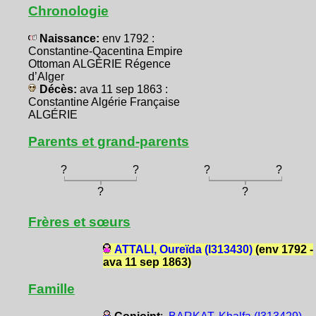
Chronologie
Naissance:
env 1792 :
Constantine-Qacentina Empire
Ottoman ALGÉRIE Régence
d’Alger
Décès:
ava 11 sep 1863 :
Constantine Algérie Française
ALGÉRIE
Parents et grand-parents
?
?
?
?
?
?
Frères et sœurs
ATTALI, Oureïda (I313430)
(env 1792 -
ava 11 sep 1863)
Famille