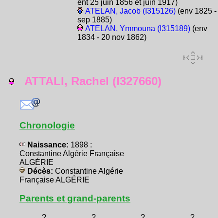
ent 25 juin 1856 et juin 1917)
ATELAN, Jacob (I315126)
(env 1825 -
sep 1885)
ATELAN, Ymmouna (I315189)
(env
1834 - 20 nov 1862)
ATTALI, Rachel (I327660)
Chronologie
Naissance:
1898 :
Constantine Algérie Française
ALGÉRIE
Décès:
Constantine Algérie
Française ALGÉRIE
Parents et grand-parents
?
?
?
?