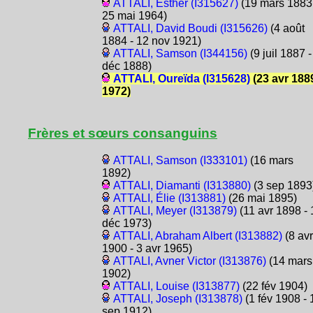
ATTALI, Esther (I315627)
(19 mars 1883
25 mai 1964)
ATTALI, David Boudi (I315626)
(4 août
1884 - 12 nov 1921)
ATTALI, Samson (I344156)
(9 juil 1887 -
déc 1888)
ATTALI, Oureïda (I315628)
(23 avr 1889
1972)
Frères et sœurs consanguins
ATTALI, Samson (I333101)
(16 mars
1892)
ATTALI, Diamanti (I313880)
(3 sep 1893
ATTALI, Élie (I313881)
(26 mai 1895)
ATTALI, Meyer (I313879)
(11 avr 1898 - 
déc 1973)
ATTALI, Abraham Albert (I313882)
(8 avr
1900 - 3 avr 1965)
ATTALI, Avner Victor (I313876)
(14 mars
1902)
ATTALI, Louise (I313877)
(22 fév 1904)
ATTALI, Joseph (I313878)
(1 fév 1908 - 
sep 1912)