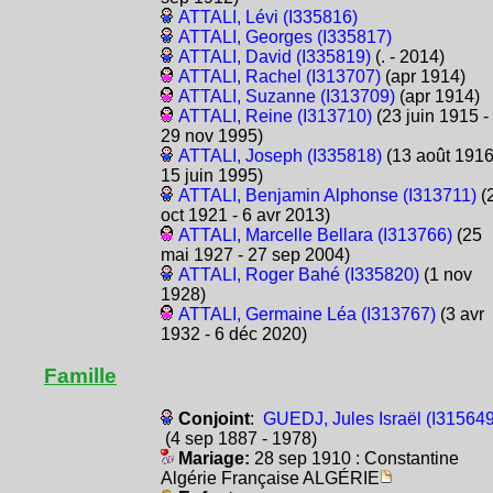
ATTALI, Lévi (I335816)
ATTALI, Georges (I335817)
ATTALI, David (I335819)
(. - 2014)
ATTALI, Rachel (I313707)
(apr 1914)
ATTALI, Suzanne (I313709)
(apr 1914)
ATTALI, Reine (I313710)
(23 juin 1915 -
29 nov 1995)
ATTALI, Joseph (I335818)
(13 août 1916
15 juin 1995)
ATTALI, Benjamin Alphonse (I313711)
(
oct 1921 - 6 avr 2013)
ATTALI, Marcelle Bellara (I313766)
(25
mai 1927 - 27 sep 2004)
ATTALI, Roger Bahé (I335820)
(1 nov
1928)
ATTALI, Germaine Léa (I313767)
(3 avr
1932 - 6 déc 2020)
Famille
Conjoint
:
GUEDJ, Jules Israël (I315649
(4 sep 1887 - 1978)
Mariage:
28 sep 1910 : Constantine
Algérie Française ALGÉRIE