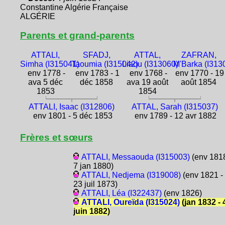
Constantine Algérie Française
ALGÉRIE
Parents et grand-parents
ATTALI,
SFADJ,
ATTAL,
ZAFRAN,
Simha (I315041)
Taoumia (I315042)
Liaou (I313060)
M'Barka (I313
env 1778 -
env 1783 - 1
env 1768 -
env 1770 - 19
ava 5 déc
déc 1858
ava 19 août
août 1854
1853
1854
ATTALI, Isaac (I312806)
ATTAL, Sarah (I315037)
env 1801 - 5 déc 1853
env 1789 - 12 avr 1882
Frères et sœurs
ATTALI, Messaouda (I315003)
(env 1818
7 jan 1880)
ATTALI, Nedjema (I319008)
(env 1821 -
23 juil 1873)
ATTALI, Léa (I322437)
(env 1826)
ATTALI, Oureïda (I315024)
(jan 1832 - 
juin 1882)