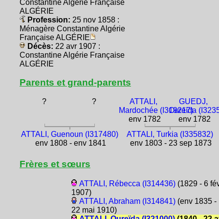
Constantine Algérie Française
ALGÉRIE
Profession:
25 nov 1858 :
Ménagère Constantine Algérie
Française ALGÉRIE
Décès:
22 avr 1907 :
Constantine Algérie Française
ALGÉRIE
Parents et grand-parents
?
?
ATTALI,
GUEDJ,
Mardochée (I319217)
Oureïda (I323
env 1782
env 1782
ATTALI, Guenoun (I317480)
ATTALI, Turkia (I335832)
env 1808 - env 1841
env 1803 - 23 sep 1873
Frères et sœurs
ATTALI, Rébecca (I314436)
(1829 - 6 fé
1907)
ATTALI, Abraham (I314841)
(env 1835 -
22 mai 1910)
ATTALI, Oureïda (I321000)
(1840 - 22 a