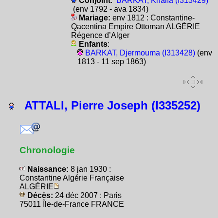
Conjoint
:
BARKAT, Khalfa (I313429)
(env 1792 - ava 1834)
Mariage:
env 1812 : Constantine-
Qacentina Empire Ottoman ALGÉRIE
Régence d’Alger
Enfants
:
BARKAT, Djermouma (I313428)
(env
1813 - 11 sep 1863)
ATTALI, Pierre Joseph (I335252)
Chronologie
Naissance:
8 jan 1930 :
Constantine Algérie Française
ALGÉRIE
Décès:
24 déc 2007 : Paris
75011 Île-de-France FRANCE