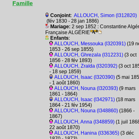
Famille
Conjoint
:
ALLOUCH, Simon (I312820)
(fév 1830 - 28 jan 1886)
Mariage:
2 sep 1852 : Constantine Algér
Française ALGÉRIE
Enfants
:
ALLOUCH, Messouka (I320391)
(19 n
1853 - 26 sep 1855)
ALLOUCH, Ghrezala (I312231)
(3 oct
1856 - 28 fév 1893)
ALLOUCH, Zraïda (I320392)
(3 oct 18
- 18 sep 1859)
ALLOUCH, Isaac (I320390)
(5 mai 18
- 1 août 1860)
ALLOUCH, Nouna (I320393)
(9 mars
1861 - 1864)
ALLOUCH, Isaac (I342971)
(18 mars
1864 - 21 fév 1954)
ALLOUCH, Nouna (I348860)
(1866 -
1867)
ALLOUCH, Anna (I348859)
(1 juil 1868
22 août 1870)
ALLOUCH, Hanina (I336365)
(3 déc
1870 - 1873)