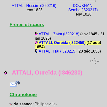
ATTALI, Nessim (I320216)
DOUKHAN,
env 1823
Semha (I320217)
env 1828
Frères et sœurs
ATTALI, Zaïra (I320218)
(env 1845 - 31
jan 1895)
ATTALI, Oureïda (I322459)
(17 août
1854)
ATTALI, Haï (I320215)
(28 déc 1856)
ATTALI, Oureïda (I346230)
Chronologie
Naissance:
Philippeville-