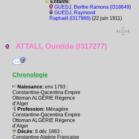
Enfants
:
GUEDJ, Berthe Ramona (I318649)
GUEDJ, Raymond
Raphaël (I317968)
(22 juin 1911)
ATTALI, Oureïda (I317277)
Chronologie
Naissance:
env 1793 :
Constantine-Qacentina Empire
Ottoman ALGÉRIE Régence
d’Alger
Profession:
Ménagère
Constantine-Qacentina Empire
Ottoman ALGÉRIE Régence
d’Alger
Décès:
8 déc 1883 :
Constantine Algérie Française