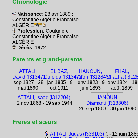
Chronologie
Naissance:
23 avr 1889 :
Constantine Algérie Française
ALGÉRIE
Profession:
Couturière
Constantine Algérie Française
ALGÉRIE
Décès:
1972
Parents et grand-parents
ATTALI,
EL BAZ,
HANOUN,
FHAL,
David (I313471)
Oureïda (I313472)
Aaron (I312843)
Chacha (I312
sep 1827 - 28
jan 1835 - 8
env 1823 - 9
env 1824 - 18
mai 1890
oct 1911
juin 1893
août 1899
ATTALI, Isaac (I312204)
HANOUN,
2 nov 1863 - 19 sep 1944
Diamanti (I313806)
26 sep 1863 - 30 jan 1890
Frères et sœurs
ATTALI, Judas (I333103)
(. - 12 juin 188