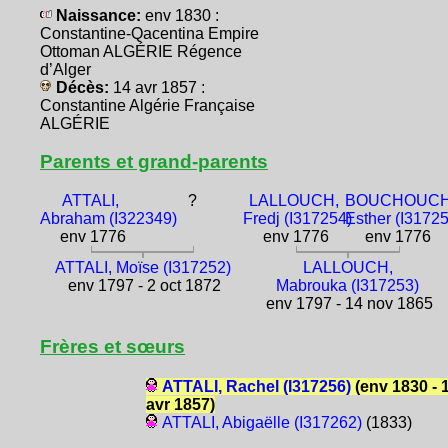
Naissance:
env 1830 :
Constantine-Qacentina Empire
Ottoman ALGÉRIE Régence
d’Alger
Décès:
14 avr 1857 :
Constantine Algérie Française
ALGÉRIE
Parents et grand-parents
ATTALI,
?
LALLOUCH,
BOUCHOUCH
Abraham (I322349)
Fredj (I317254)
Esther (I3172
env 1776
env 1776
env 1776
ATTALI, Moïse (I317252)
LALLOUCH,
env 1797 - 2 oct 1872
Mabrouka (I317253)
env 1797 - 14 nov 1865
Frères et sœurs
ATTALI, Rachel (I317256)
(env 1830 - 
avr 1857)
ATTALI, Abigaëlle (I317262)
(1833)