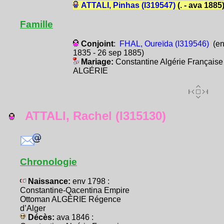
ATTALI, Pinhas (I319547)
(. - ava 1885
Famille
Conjoint
:
FHAL, Oureïda (I319546)
(en
1835 - 26 sep 1885)
Mariage:
Constantine Algérie Française
ALGÉRIE
ATTALI, Rachel (I315130)
Chronologie
Naissance:
env 1798 :
Constantine-Qacentina Empire
Ottoman ALGÉRIE Régence
d’Alger
Décès:
ava 1846 :