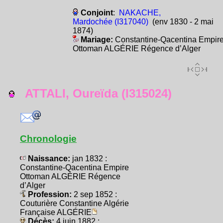
Conjoint
:
NAKACHE,
Mardochée (I317040)
(env 1830 - 2 mai
1874)
Mariage:
Constantine-Qacentina Empir
Ottoman ALGÉRIE Régence d’Alger
ATTALI, Oureïda (I315024)
Chronologie
Naissance:
jan 1832 :
Constantine-Qacentina Empire
Ottoman ALGÉRIE Régence
d’Alger
Profession:
2 sep 1852 :
Couturière Constantine Algérie
Française ALGÉRIE
Décès:
4 juin 1882 :