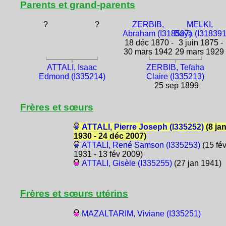
Parents et grand-parents
?
?
ZERBIB,
MELKI,
Abraham (I318597)
Baya (I318391
18 déc 1870 -
3 juin 1875 -
30 mars 1942
29 mars 1929
ATTALI, Isaac
ZERBIB, Tefaha
Edmond (I335214)
Claire (I335213)
25 sep 1899
Frères et sœurs
ATTALI, Pierre Joseph (I335252)
(8 ja
1930 - 24 déc 2007)
ATTALI, René Samson (I335253)
(15 fé
1931 - 13 fév 2009)
ATTALI, Gisèle (I335255)
(27 jan 1941)
Frères et sœurs utérins
MAZALTARIM, Viviane (I335251)