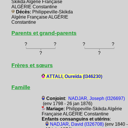
Skikda Algérie Française
ALGÉRIE Constantine
Décès:
Philippeville-Skikda
Algérie Française ALGÉRIE
Constantine
Parents et grand-parents
?
?
?
?
?
?
Frères et sœurs
ATTALI, Oureïda (I346230)
Famille
Conjoint
:
NADJAR, Joseph (I326697)
(env 1798 - 26 jan 1876)
Mariage:
Philippeville-Skikda Algérie
Française ALGÉRIE Constantine
Enfants consanguins et utérins
:
NADJAR, David (I326708)
(env 1840 -