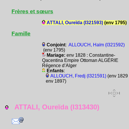
Frères et sœurs
ATTALI, Oureïda (I321593)
(env 1795)
Famille
Conjoint
:
ALLOUCH, Haïm (I321592)
(env 1795)
Mariage:
env 1828 : Constantine-
Qacentina Empire Ottoman ALGÉRIE
Régence d’Alger
Enfants
:
ALLOUCH, Fredj (I321591)
(env 1829 
env 1897)
ATTALI, Oureïda (I313430)