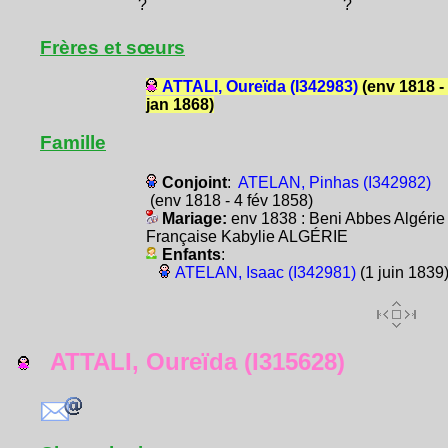
?
?
Frères et sœurs
ATTALI, Oureïda (I342983)
(env 1818 -
jan 1868)
Famille
Conjoint
:
ATELAN, Pinhas (I342982)
(env 1818 - 4 fév 1858)
Mariage:
env 1838 : Beni Abbes Algérie
Française Kabylie ALGÉRIE
Enfants
:
ATELAN, Isaac (I342981)
(1 juin 1839
ATTALI, Oureïda (I315628)