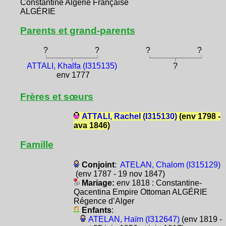
Constantine Algérie Française
ALGÉRIE
Parents et grand-parents
?
?
?
?
ATTALI, Khalfa (I315135)
?
env 1777
Frères et sœurs
ATTALI, Rachel (I315130)
(env 1798 -
ava 1846)
Famille
Conjoint
:
ATELAN, Chalom (I315129)
(env 1787 - 19 nov 1847)
Mariage:
env 1818 : Constantine-
Qacentina Empire Ottoman ALGÉRIE
Régence d’Alger
Enfants
:
ATELAN, Haïm (I312647)
(env 1819 -