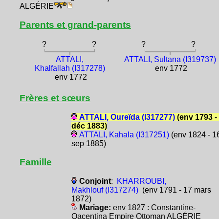
ALGÉRIE
Parents et grand-parents
?
?
?
?
ATTALI,
ATTALI, Sultana (I319737)
Khalfallah (I317278)
env 1772
env 1772
Frères et sœurs
ATTALI, Oureïda (I317277)
(env 1793 -
déc 1883)
ATTALI, Kahala (I317251)
(env 1824 - 1
sep 1885)
Famille
Conjoint
:
KHARROUBI,
Makhlouf (I317274)
(env 1791 - 17 mars
1872)
Mariage:
env 1827 : Constantine-
Qacentina Empire Ottoman ALGÉRIE