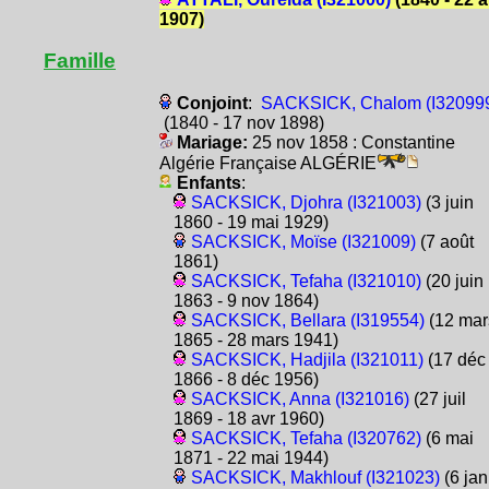
1907)
Famille
Conjoint
:
SACKSICK, Chalom (I32099
(1840 - 17 nov 1898)
Mariage:
25 nov 1858 : Constantine
Algérie Française ALGÉRIE
Enfants
:
SACKSICK, Djohra (I321003)
(3 juin
1860 - 19 mai 1929)
SACKSICK, Moïse (I321009)
(7 août
1861)
SACKSICK, Tefaha (I321010)
(20 juin
1863 - 9 nov 1864)
SACKSICK, Bellara (I319554)
(12 mar
1865 - 28 mars 1941)
SACKSICK, Hadjila (I321011)
(17 déc
1866 - 8 déc 1956)
SACKSICK, Anna (I321016)
(27 juil
1869 - 18 avr 1960)
SACKSICK, Tefaha (I320762)
(6 mai
1871 - 22 mai 1944)
SACKSICK, Makhlouf (I321023)
(6 jan