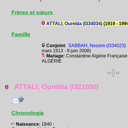
?
?
Frères et sœurs
ATTALI, Oureïda (I334034)
(1919 - 199
Famille
Conjoint
:
SABBAH, Nessim (I334023)
mars 1913 - 9 juin 2008)
Mariage:
Constantine Algérie Française
ALGÉRIE
ATTALI, Oureïda (I321000)
Chronologie
Naissance:
1840 :