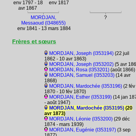
env 1797 - 18
env 1817
avr 1867
MORDJAN,
?
Messaoud (I348655)
env 1841 - 13 mars 1884
Frères et sœurs
MORDJAN, Joseph (I353194)
(22 juil
1862 - 10 avr 1863)
MORDJAN, Joseph (I353202)
(5 avr 186
MORDJAN, Rosa (I353201)
(août 1866)
MORDJAN, Samuel (I353203)
(14 avr
1868)
MORDJAN, Mardochée (I353196)
(2 fév
1870 - 10 fév 1870)
MORDJAN, Esther (I353199)
(14 jan 18
- août 1947)
MORDJAN, Mardochée (I353195)
(20
avr 1873)
MORDJAN, Léonie (I353200)
(29 déc
1874 - mars 1939)
MORDJAN, Eugénie (I353197)
(3 sep
1877)