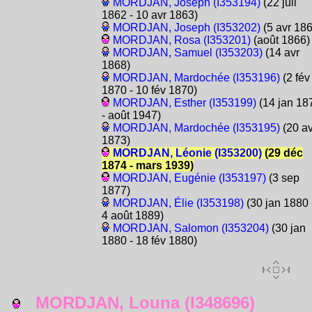
MORDJAN, Joseph (I353194)
(22 juil
1862 - 10 avr 1863)
MORDJAN, Joseph (I353202)
(5 avr 186
MORDJAN, Rosa (I353201)
(août 1866)
MORDJAN, Samuel (I353203)
(14 avr
1868)
MORDJAN, Mardochée (I353196)
(2 fév
1870 - 10 fév 1870)
MORDJAN, Esther (I353199)
(14 jan 18
- août 1947)
MORDJAN, Mardochée (I353195)
(20 av
1873)
MORDJAN, Léonie (I353200)
(29 déc
1874 - mars 1939)
MORDJAN, Eugénie (I353197)
(3 sep
1877)
MORDJAN, Élie (I353198)
(30 jan 1880 
4 août 1889)
MORDJAN, Salomon (I353204)
(30 jan
1880 - 18 fév 1880)
MORDJAN, Louna (I348696)