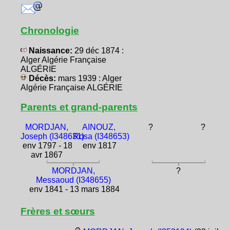
Chronologie
Naissance:
29 déc 1874 :
Alger Algérie Française
ALGÉRIE
Décès:
mars 1939 : Alger
Algérie Française ALGÉRIE
Parents et grand-parents
MORDJAN,
AINOUZ,
?
?
Joseph (I348631)
Rosa (I348653)
env 1797 - 18
env 1817
avr 1867
MORDJAN,
?
Messaoud (I348655)
env 1841 - 13 mars 1884
Frères et sœurs