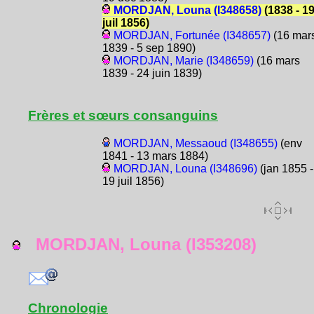
MORDJAN, Louna (I348658)
(1838 - 1
juil 1856)
MORDJAN, Fortunée (I348657)
(16 mar
1839 - 5 sep 1890)
MORDJAN, Marie (I348659)
(16 mars
1839 - 24 juin 1839)
Frères et sœurs consanguins
MORDJAN, Messaoud (I348655)
(env
1841 - 13 mars 1884)
MORDJAN, Louna (I348696)
(jan 1855 -
19 juil 1856)
MORDJAN, Louna (I353208)
Chronologie