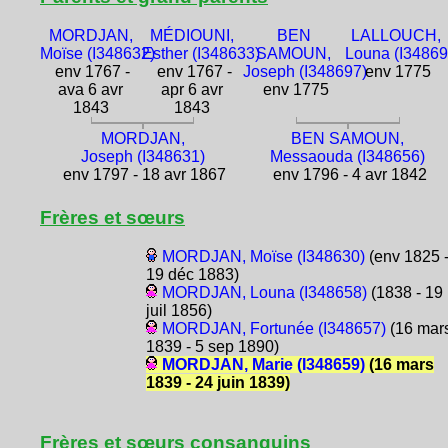
MORDJAN,
MÉDIOUNI,
BEN
LALLOUCH,
Moïse (I348632)
Esther (I348633)
SAMOUN,
Louna (I34869
env 1767 -
env 1767 -
Joseph (I348697)
env 1775
ava 6 avr
apr 6 avr
env 1775
1843
1843
MORDJAN,
BEN SAMOUN,
Joseph (I348631)
Messaouda (I348656)
env 1797 - 18 avr 1867
env 1796 - 4 avr 1842
Frères et sœurs
MORDJAN, Moïse (I348630)
(env 1825 
19 déc 1883)
MORDJAN, Louna (I348658)
(1838 - 19
juil 1856)
MORDJAN, Fortunée (I348657)
(16 mar
1839 - 5 sep 1890)
MORDJAN, Marie (I348659)
(16 mars
1839 - 24 juin 1839)
Frères et sœurs consanguins