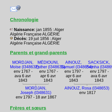
Chronologie
Naissance:
jan 1855 : Alger
Algérie Française ALGÉRIE
Décès:
19 juil 1856 : Alger
Algérie Française ALGÉRIE
Parents et grand-parents
MORDJAN,
MÉDIOUNI,
AINOUZ,
SACKSICK,
Moïse (I348632)
Esther (I348633)
Samuel (I348654)
Semha (I3486
env 1767 -
env 1767 -
env 1797 -
env 1797 -
ava 6 avr
apr 6 avr
apr 6 avr
ava 6 avr
1843
1843
1843
1843
MORDJAN,
AINOUZ, Rosa (I348653)
Joseph (I348631)
env 1817
env 1797 - 18 avr 1867
Frères et sœurs