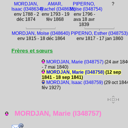
MORDJAN,
AMAR,
PIPERNO,
?
Isaac (I348634)
Rachel (I348635)
Moïse (I348754)
env 1788 - 2
env 1793 - 19
env 1796 -
déc 1874
fév 1868
ava 18 avr
1839
MORDJAN, Moïse (I348640)
PIPERNO, Esther (I348753)
env 1815 - 18 déc 1864
env 1817 - 17 jan 1860
Frères et sœurs
MORDJAN, Marie (I348757)
(24 avr 184
- 7 mai 1840)
MORDJAN, Marie (I348758)
(12 sep
1841 - 18 sep 1841)
MORDJAN, Isaac (I348759)
(29 oct 1844
fév 1927)
MORDJAN, Marie (I348757)