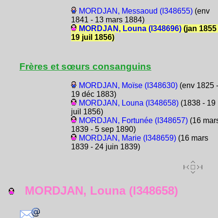
MORDJAN, Messaoud (I348655)
(env
1841 - 13 mars 1884)
MORDJAN, Louna (I348696)
(jan 1855 
19 juil 1856)
Frères et sœurs consanguins
MORDJAN, Moïse (I348630)
(env 1825 
19 déc 1883)
MORDJAN, Louna (I348658)
(1838 - 19
juil 1856)
MORDJAN, Fortunée (I348657)
(16 mar
1839 - 5 sep 1890)
MORDJAN, Marie (I348659)
(16 mars
1839 - 24 juin 1839)
MORDJAN, Louna (I348658)