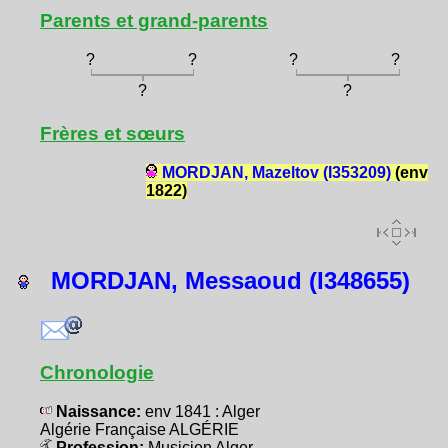
Parents et grand-parents
?
?
?
?
?
?
Frères et sœurs
MORDJAN, Mazeltov (I353209)
(env
1822)
MORDJAN, Messaoud (I348655)
Chronologie
Naissance:
env 1841 : Alger
Algérie Française ALGÉRIE
Profession:
Musicien Alger