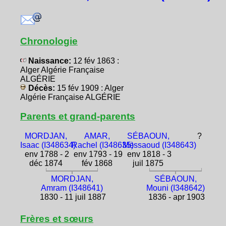
Chronologie
Naissance:
12 fév 1863 :
Alger Algérie Française
ALGÉRIE
Décès:
15 fév 1909 : Alger
Algérie Française ALGÉRIE
Parents et grand-parents
MORDJAN,
AMAR,
SÉBAOUN,
?
Isaac (I348634)
Rachel (I348635)
Messaoud (I348643)
env 1788 - 2
env 1793 - 19
env 1818 - 3
déc 1874
fév 1868
juil 1875
MORDJAN,
SÉBAOUN,
Amram (I348641)
Mouni (I348642)
1830 - 11 juil 1887
1836 - apr 1903
Frères et sœurs