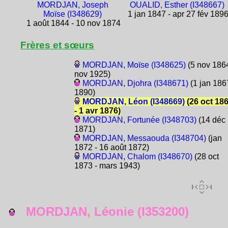
MORDJAN, Joseph
OUALID, Esther (I348667)
Moïse (I348629)
1 jan 1847 - apr 27 fév 189
1 août 1844 - 10 nov 1874
Frères et sœurs
MORDJAN, Moïse (I348625)
(5 nov 1864
nov 1925)
MORDJAN, Djohra (I348671)
(1 jan 186
1890)
MORDJAN, Léon (I348669)
(26 oct 18
- 1 avr 1876)
MORDJAN, Fortunée (I348703)
(14 déc
1871)
MORDJAN, Messaouda (I348704)
(jan
1872 - 16 août 1872)
MORDJAN, Chalom (I348670)
(28 oct
1873 - mars 1943)
MORDJAN, Léonie (I353200)