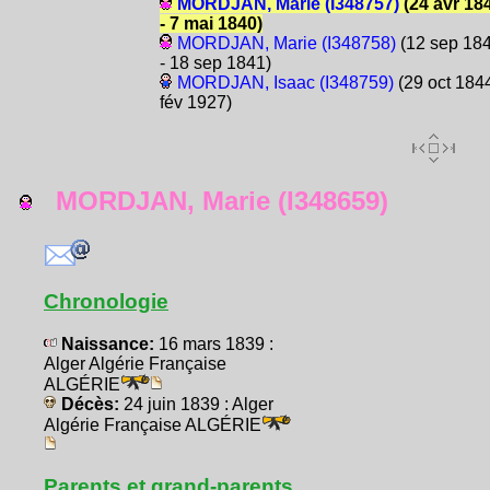
MORDJAN, Marie (I348757)
(24 avr 18
- 7 mai 1840)
MORDJAN, Marie (I348758)
(12 sep 18
- 18 sep 1841)
MORDJAN, Isaac (I348759)
(29 oct 1844
fév 1927)
MORDJAN, Marie (I348659)
Chronologie
Naissance:
16 mars 1839 :
Alger Algérie Française
ALGÉRIE
Décès:
24 juin 1839 : Alger
Algérie Française ALGÉRIE
Parents et grand-parents