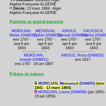
Algérie Française ALGÉRIE
Décès:
13 mars 1884 : Alger
Algérie Française ALGÉRIE
Parents et grand-parents
MORDJAN,
MÉDIOUNI,
AINOUZ,
SACKSICK,
Moïse (I348632)
Esther (I348633)
Samuel (I348654)
Semha (I3486
env 1767 -
env 1767 -
env 1797 -
env 1797 -
ava 6 avr
apr 6 avr
apr 6 avr
ava 6 avr
1843
1843
1843
1843
MORDJAN,
AINOUZ, Rosa (I348653)
Joseph (I348631)
env 1817
env 1797 - 18 avr 1867
Frères et sœurs
MORDJAN, Messaoud (I348655)
(env
1841 - 13 mars 1884)
MORDJAN, Louna (I348696)
(jan 1855 -
19 juil 1856)