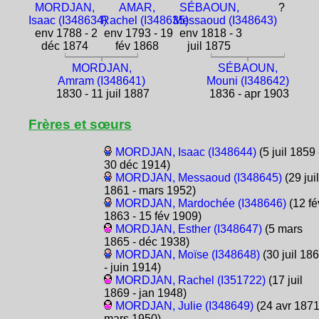
MORDJAN,
AMAR,
SÉBAOUN,
?
Isaac (I348634)
Rachel (I348635)
Messaoud (I348643)
env 1788 - 2
env 1793 - 19
env 1818 - 3
déc 1874
fév 1868
juil 1875
MORDJAN,
SÉBAOUN,
Amram (I348641)
Mouni (I348642)
1830 - 11 juil 1887
1836 - apr 1903
Frères et sœurs
MORDJAN, Isaac (I348644)
(5 juil 1859 
30 déc 1914)
MORDJAN, Messaoud (I348645)
(29 juil
1861 - mars 1952)
MORDJAN, Mardochée (I348646)
(12 fé
1863 - 15 fév 1909)
MORDJAN, Esther (I348647)
(5 mars
1865 - déc 1938)
MORDJAN, Moïse (I348648)
(30 juil 18
- juin 1914)
MORDJAN, Rachel (I351722)
(17 juil
1869 - jan 1948)
MORDJAN, Julie (I348649)
(24 avr 1871
mars 1950)