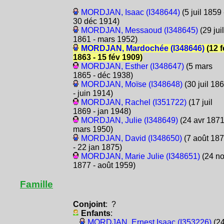
MORDJAN, Isaac (I348644)
(5 juil 1859 
30 déc 1914)
MORDJAN, Messaoud (I348645)
(29 juil
1861 - mars 1952)
MORDJAN, Mardochée (I348646)
(12 f
1863 - 15 fév 1909)
MORDJAN, Esther (I348647)
(5 mars
1865 - déc 1938)
MORDJAN, Moïse (I348648)
(30 juil 18
- juin 1914)
MORDJAN, Rachel (I351722)
(17 juil
1869 - jan 1948)
MORDJAN, Julie (I348649)
(24 avr 1871
mars 1950)
MORDJAN, David (I348650)
(7 août 18
- 22 jan 1875)
MORDJAN, Marie Julie (I348651)
(24 n
1877 - août 1959)
Famille
Conjoint
: ?
Enfants
:
MORDJAN, Ernest Isaac (I353226)
(2