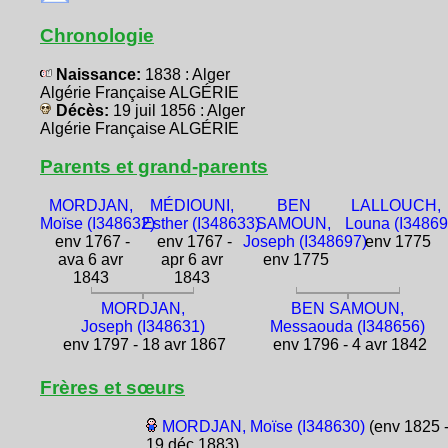
Chronologie
Naissance:
1838 : Alger
Algérie Française ALGÉRIE
Décès:
19 juil 1856 : Alger
Algérie Française ALGÉRIE
Parents et grand-parents
MORDJAN,
MÉDIOUNI,
BEN
LALLOUCH,
Moïse (I348632)
Esther (I348633)
SAMOUN,
Louna (I34869
env 1767 -
env 1767 -
Joseph (I348697)
env 1775
ava 6 avr
apr 6 avr
env 1775
1843
1843
MORDJAN,
BEN SAMOUN,
Joseph (I348631)
Messaouda (I348656)
env 1797 - 18 avr 1867
env 1796 - 4 avr 1842
Frères et sœurs
MORDJAN, Moïse (I348630)
(env 1825 
19 déc 1883)