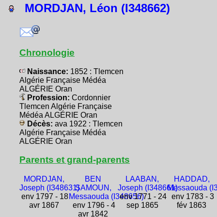
MORDJAN, Léon (I348662)
Chronologie
Naissance:
1852 : Tlemcen
Algérie Française Médéa
ALGÉRIE Oran
Profession:
Cordonnier
Tlemcen Algérie Française
Médéa ALGÉRIE Oran
Décès:
ava 1922 : Tlemcen
Algérie Française Médéa
ALGÉRIE Oran
Parents et grand-parents
MORDJAN,
BEN
LAABAN,
HADDAD,
Joseph (I348631)
SAMOUN,
Joseph (I348661)
Messaouda (I
env 1797 - 18
Messaouda (I348656)
env 1771 - 24
env 1783 - 3
avr 1867
env 1796 - 4
sep 1865
fév 1863
avr 1842