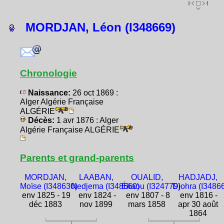
MORDJAN, Léon (I348669)
Chronologie
Naissance:
26 oct 1869 :
Alger Algérie Française
ALGÉRIE
Décès:
1 avr 1876 : Alger
Algérie Française ALGÉRIE
Parents et grand-parents
MORDJAN,
LAABAN,
OUALID,
HADJADJ,
Moïse (I348630)
Nedjema (I348660)
Éliaou (I324779)
Djohra (I3486
env 1825 - 19
env 1824 -
env 1807 - 8
env 1816 -
déc 1883
nov 1899
mars 1858
apr 30 août
1864