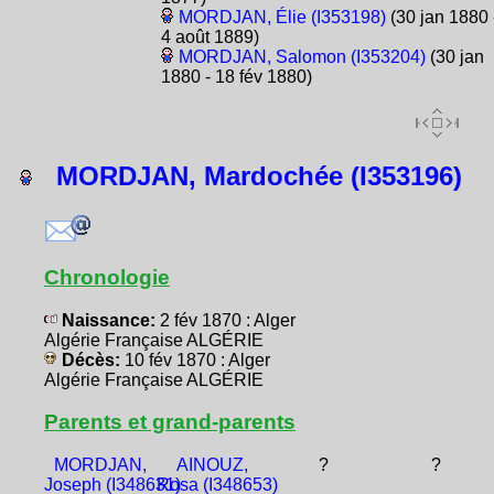
MORDJAN, Élie (I353198)
(30 jan 1880 
4 août 1889)
MORDJAN, Salomon (I353204)
(30 jan
1880 - 18 fév 1880)
MORDJAN, Mardochée (I353196)
Chronologie
Naissance:
2 fév 1870 : Alger
Algérie Française ALGÉRIE
Décès:
10 fév 1870 : Alger
Algérie Française ALGÉRIE
Parents et grand-parents
MORDJAN,
AINOUZ,
?
?
Joseph (I348631)
Rosa (I348653)