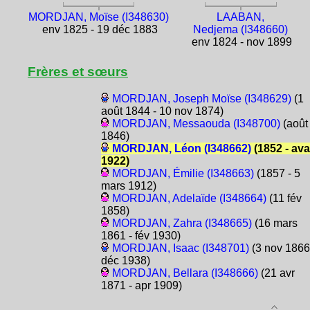
MORDJAN, Moïse (I348630)
LAABAN,
env 1825 - 19 déc 1883
Nedjema (I348660)
env 1824 - nov 1899
Frères et sœurs
MORDJAN, Joseph Moïse (I348629)
(1
août 1844 - 10 nov 1874)
MORDJAN, Messaouda (I348700)
(août
1846)
MORDJAN, Léon (I348662)
(1852 - ava
1922)
MORDJAN, Émilie (I348663)
(1857 - 5
mars 1912)
MORDJAN, Adelaïde (I348664)
(11 fév
1858)
MORDJAN, Zahra (I348665)
(16 mars
1861 - fév 1930)
MORDJAN, Isaac (I348701)
(3 nov 1866
déc 1938)
MORDJAN, Bellara (I348666)
(21 avr
1871 - apr 1909)