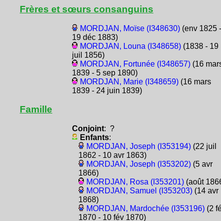
Frères et sœurs consanguins
MORDJAN, Moïse (I348630)
(env 1825 
19 déc 1883)
MORDJAN, Louna (I348658)
(1838 - 19
juil 1856)
MORDJAN, Fortunée (I348657)
(16 mar
1839 - 5 sep 1890)
MORDJAN, Marie (I348659)
(16 mars
1839 - 24 juin 1839)
Famille
Conjoint
: ?
Enfants
:
MORDJAN, Joseph (I353194)
(22 juil
1862 - 10 avr 1863)
MORDJAN, Joseph (I353202)
(5 avr
1866)
MORDJAN, Rosa (I353201)
(août 186
MORDJAN, Samuel (I353203)
(14 avr
1868)
MORDJAN, Mardochée (I353196)
(2 f
1870 - 10 fév 1870)