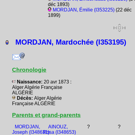
déc 1893)
MORDJAN, Émilie (I353225)
(22 déc
1899)
MORDJAN, Mardochée (I353195)
Chronologie
Naissance:
20 avr 1873 :
Alger Algérie Française
ALGÉRIE
Décès:
Alger Algérie
Française ALGÉRIE
Parents et grand-parents
MORDJAN,
AINOUZ,
?
?
Joseph (I348631)
Rosa (I348653)