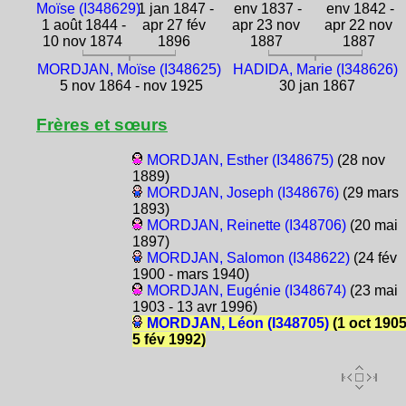
Moïse (I348629)
1 jan 1847 -
env 1837 -
env 1842 -
1 août 1844 -
apr 27 fév
apr 23 nov
apr 22 nov
10 nov 1874
1896
1887
1887
MORDJAN, Moïse (I348625)
HADIDA, Marie (I348626)
5 nov 1864 - nov 1925
30 jan 1867
Frères et sœurs
MORDJAN, Esther (I348675)
(28 nov
1889)
MORDJAN, Joseph (I348676)
(29 mars
1893)
MORDJAN, Reinette (I348706)
(20 mai
1897)
MORDJAN, Salomon (I348622)
(24 fév
1900 - mars 1940)
MORDJAN, Eugénie (I348674)
(23 mai
1903 - 13 avr 1996)
MORDJAN, Léon (I348705)
(1 oct 1905
5 fév 1992)