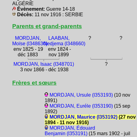
ALGÉRIE
Évènement:
Guerre 14-18
Décès:
11 nov 1916 : SERBIE
Parents et grand-parents
MORDJAN,
LAABAN,
?
?
Moïse (I348630)
Nedjema (I348660)
env 1825 - 19
env 1824 -
déc 1883
nov 1899
MORDJAN, Isaac (I348701)
?
3 nov 1866 - déc 1938
Frères et sœurs
MORDJAN, Ursule (I353193)
(10 nov
1891)
MORDJAN, Euréle (I353190)
(15 sep
1892)
MORDJAN, Maurice (I353192)
(27 nov
1894 - 11 nov 1916)
MORDJAN, Édouard
Benjamin (I353191)
(15 mars 1902 - juil