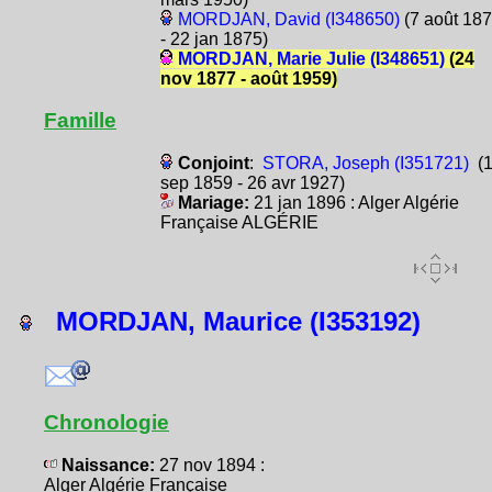
MORDJAN, David (I348650)
(7 août 18
- 22 jan 1875)
MORDJAN, Marie Julie (I348651)
(24
nov 1877 - août 1959)
Famille
Conjoint
:
STORA, Joseph (I351721)
(1
sep 1859 - 26 avr 1927)
Mariage:
21 jan 1896 : Alger Algérie
Française ALGÉRIE
MORDJAN, Maurice (I353192)
Chronologie
Naissance:
27 nov 1894 :
Alger Algérie Française