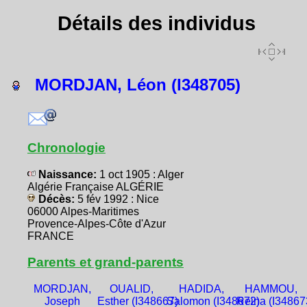
Détails des individus
MORDJAN, Léon (I348705)
Chronologie
Naissance:
1 oct 1905 : Alger
Algérie Française ALGÉRIE
Décès:
5 fév 1992 : Nice
06000 Alpes-Maritimes
Provence-Alpes-Côte d'Azur
FRANCE
Parents et grand-parents
MORDJAN,
OUALID,
HADIDA,
HAMMOU,
Joseph
Esther (I348667)
Salomon (I348672)
Reina (I34867