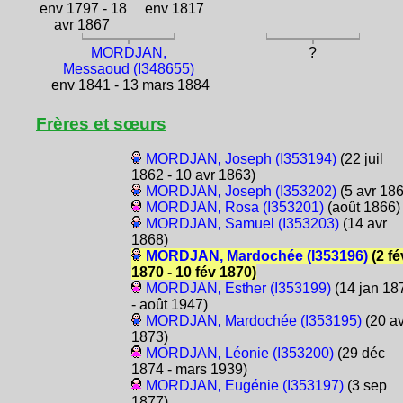
env 1797 - 18
env 1817
avr 1867
MORDJAN,
?
Messaoud (I348655)
env 1841 - 13 mars 1884
Frères et sœurs
MORDJAN, Joseph (I353194)
(22 juil
1862 - 10 avr 1863)
MORDJAN, Joseph (I353202)
(5 avr 186
MORDJAN, Rosa (I353201)
(août 1866)
MORDJAN, Samuel (I353203)
(14 avr
1868)
MORDJAN, Mardochée (I353196)
(2 fé
1870 - 10 fév 1870)
MORDJAN, Esther (I353199)
(14 jan 18
- août 1947)
MORDJAN, Mardochée (I353195)
(20 av
1873)
MORDJAN, Léonie (I353200)
(29 déc
1874 - mars 1939)
MORDJAN, Eugénie (I353197)
(3 sep
1877)