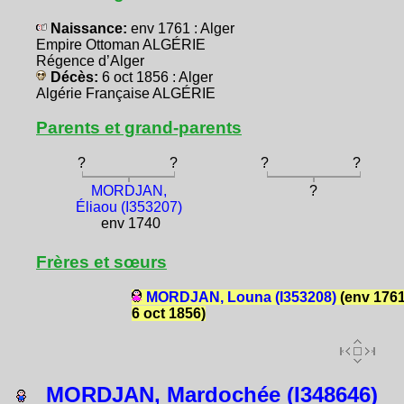
Naissance:
env 1761 : Alger
Empire Ottoman ALGÉRIE
Régence d’Alger
Décès:
6 oct 1856 : Alger
Algérie Française ALGÉRIE
Parents et grand-parents
?
?
?
?
MORDJAN,
?
Éliaou (I353207)
env 1740
Frères et sœurs
MORDJAN, Louna (I353208)
(env 1761
6 oct 1856)
MORDJAN, Mardochée (I348646)