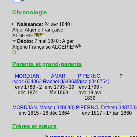
Chronologie
Naissance:
24 avr 1840 :
Alger Algérie Française
ALGÉRIE
Décès:
7 mai 1840 : Alger
Algérie Française ALGÉRIE
Parents et grand-parents
MORDJAN,
AMAR,
PIPERNO,
?
Isaac (I348634)
Rachel (I348635)
Moïse (I348754)
env 1788 - 2
env 1793 - 19
env 1796 -
déc 1874
fév 1868
ava 18 avr
1839
MORDJAN, Moïse (I348640)
PIPERNO, Esther (I348753)
env 1815 - 18 déc 1864
env 1817 - 17 jan 1860
Frères et sœurs