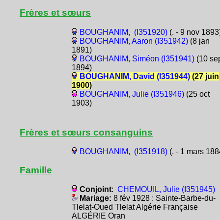
Frères et sœurs
BOUGHANIM, (I351920)
(. - 9 nov 1893
BOUGHANIM, Aaron (I351942)
(8 jan
1891)
BOUGHANIM, Siméon (I351941)
(10 se
1894)
BOUGHANIM, David (I351944)
(27 juin
1900)
BOUGHANIM, Julie (I351946)
(25 oct
1903)
Frères et sœurs consanguins
BOUGHANIM, (I351918)
(. - 1 mars 188
Famille
Conjoint
:
CHEMOUIL, Julie (I351945)
Mariage:
8 fév 1928 : Sainte-Barbe-du-
Tlelat-Oued Tlelat Algérie Française
ALGÉRIE Oran