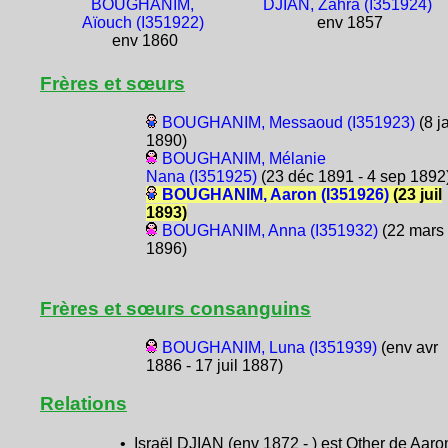
BOUGHANIM,
DJIAN, Zahra (I351924)
Aïouch (I351922)
env 1857
env 1860
Frères et sœurs
BOUGHANIM, Messaoud (I351923)
(8 j
1890)
BOUGHANIM, Mélanie
Nana (I351925)
(23 déc 1891 - 4 sep 1892
BOUGHANIM, Aaron (I351926)
(23 juil
1893)
BOUGHANIM, Anna (I351932)
(22 mars
1896)
Frères et sœurs consanguins
BOUGHANIM, Luna (I351939)
(env avr
1886 - 17 juil 1887)
Relations
• Israël DJIAN (env 1872 - ) est Other de Aaro