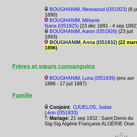
BOUGHANIM, Messaoud (I351923)
(8 j
1890)
BOUGHANIM, Mélanie
Nana (I351925)
(23 déc 1891 - 4 sep 1892
BOUGHANIM, Aaron (I351926)
(23 juil
1893)
BOUGHANIM, Anna (I351932)
(22 mar
1896)
Frères et sœurs consanguins
BOUGHANIM, Luna (I351939)
(env avr
1886 - 17 juil 1887)
Famille
Conjoint
:
OJUELOS, Judas
Léon (I351933)
Mariage:
21 sep 1932 : Saint Denis du
Sig-Sig Algérie Française ALGÉRIE Oran