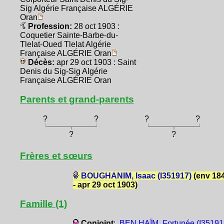
Sig Algérie Française ALGÉRIE
Oran
Profession:
28 oct 1903 :
Coquetier Sainte-Barbe-du-
Tlelat-Oued Tlelat Algérie
Française ALGÉRIE Oran
Décès:
apr 29 oct 1903 : Saint
Denis du Sig-Sig Algérie
Française ALGÉRIE Oran
Parents et grand-parents
?
?
?
?
?
?
Frères et sœurs
BOUGHANIM, Isaac (I351917)
(env 18
- apr 29 oct 1903)
Famille (1)
Conjoint
:
BEN HAÏM, Fortunée (I35191