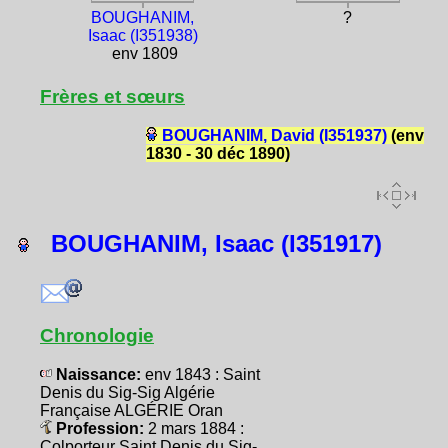
BOUGHANIM,
?
Isaac (I351938)
env 1809
Frères et sœurs
BOUGHANIM, David (I351937)
(env
1830 - 30 déc 1890)
BOUGHANIM, Isaac (I351917)
Chronologie
Naissance:
env 1843 : Saint
Denis du Sig-Sig Algérie
Française ALGÉRIE Oran
Profession:
2 mars 1884 :
Colporteur Saint Denis du Sig-