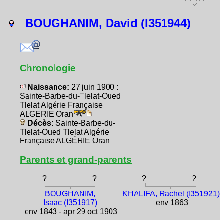
BOUGHANIM, David (I351944)
Chronologie
Naissance:
27 juin 1900 :
Sainte-Barbe-du-Tlelat-Oued
Tlelat Algérie Française
ALGÉRIE Oran
Décès:
Sainte-Barbe-du-
Tlelat-Oued Tlelat Algérie
Française ALGÉRIE Oran
Parents et grand-parents
?
?
?
?
BOUGHANIM,
KHALIFA, Rachel (I351921)
Isaac (I351917)
env 1863
env 1843 - apr 29 oct 1903