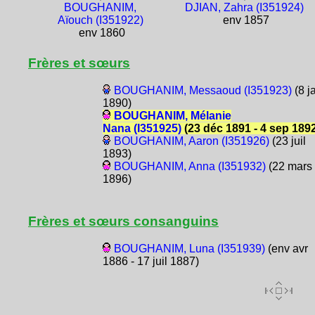
BOUGHANIM,
DJIAN, Zahra (I351924)
Aïouch (I351922)
env 1857
env 1860
Frères et sœurs
BOUGHANIM, Messaoud (I351923)
(8 j
1890)
BOUGHANIM, Mélanie
Nana (I351925)
(23 déc 1891 - 4 sep 189
BOUGHANIM, Aaron (I351926)
(23 juil
1893)
BOUGHANIM, Anna (I351932)
(22 mars
1896)
Frères et sœurs consanguins
BOUGHANIM, Luna (I351939)
(env avr
1886 - 17 juil 1887)