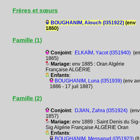
Frères et sœurs
BOUGHANIM, Aïouch (I351922)
(env
1860)
Famille (1)
Conjoint
:
ELKAÏM, Yacot (I351940)
(en
1865)
Mariage:
env 1885 : Oran Algérie
Française ALGÉRIE
Enfants
:
BOUGHANIM, Luna (I351939)
(env av
1886 - 17 juil 1887)
Famille (2)
Conjoint
:
DJIAN, Zahra (I351924)
(env
1857)
Mariage:
env 1889 : Saint Denis du Sig-
Sig Algérie Française ALGÉRIE Oran
Enfants
:
BOUGHANIM, Messaoud (I351923)
(8