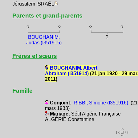
Jérusalem ISRAËL
Parents et grand-parents
?
?
?
?
BOUGHANIM,
?
Judas (I351915)
Frères et sœurs
BOUGHANIM, Albert
Abraham (I351914)
(21 jan 1920 - 29 mar
2011)
Famille
Conjoint
:
RIBBI, Simone (I351916)
(21
mars 1933)
Mariage:
Sétif Algérie Française
ALGÉRIE Constantine