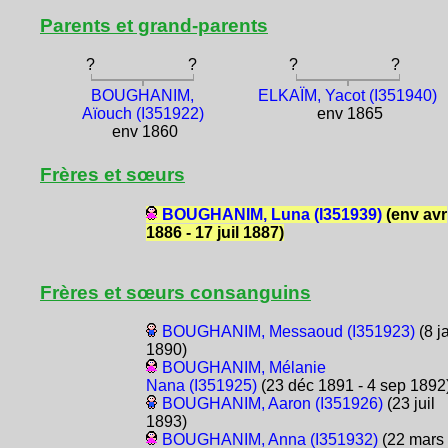
Parents et grand-parents
?
?
?
?
BOUGHANIM,
ELKAÏM, Yacot (I351940)
Aïouch (I351922)
env 1865
env 1860
Frères et sœurs
BOUGHANIM, Luna (I351939)
(env avr
1886 - 17 juil 1887)
Frères et sœurs consanguins
BOUGHANIM, Messaoud (I351923)
(8 j
1890)
BOUGHANIM, Mélanie
Nana (I351925)
(23 déc 1891 - 4 sep 1892
BOUGHANIM, Aaron (I351926)
(23 juil
1893)
BOUGHANIM, Anna (I351932)
(22 mars