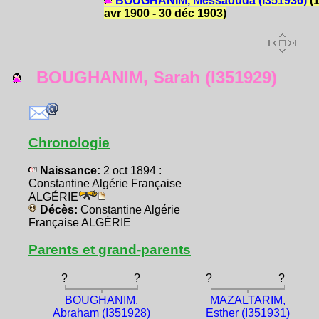
BOUGHANIM, Messaouda (I351936)
(
avr 1900 - 30 déc 1903)
BOUGHANIM, Sarah (I351929)
Chronologie
Naissance:
2 oct 1894 :
Constantine Algérie Française
ALGÉRIE
Décès:
Constantine Algérie
Française ALGÉRIE
Parents et grand-parents
?
?
?
?
BOUGHANIM,
MAZALTARIM,
Abraham (I351928)
Esther (I351931)