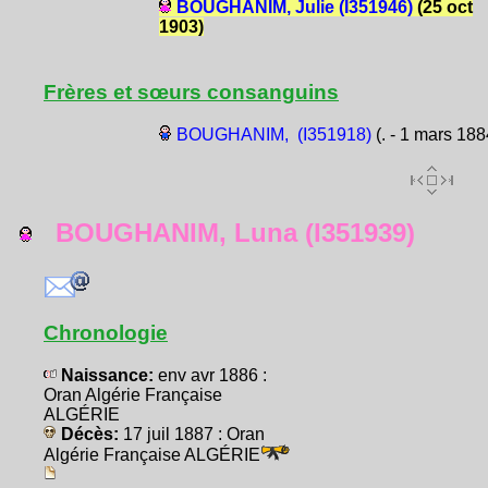
BOUGHANIM, Julie (I351946)
(25 oct
1903)
Frères et sœurs consanguins
BOUGHANIM, (I351918)
(. - 1 mars 188
BOUGHANIM, Luna (I351939)
Chronologie
Naissance:
env avr 1886 :
Oran Algérie Française
ALGÉRIE
Décès:
17 juil 1887 : Oran
Algérie Française ALGÉRIE