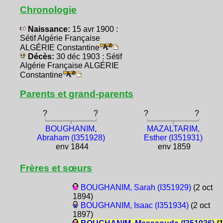
Chronologie
Naissance:
15 avr 1900 :
Sétif Algérie Française
ALGÉRIE Constantine
Décès:
30 déc 1903 : Sétif
Algérie Française ALGÉRIE
Constantine
Parents et grand-parents
?
?
?
?
BOUGHANIM,
MAZALTARIM,
Abraham (I351928)
Esther (I351931)
env 1844
env 1859
Frères et sœurs
BOUGHANIM, Sarah (I351929)
(2 oct
1894)
BOUGHANIM, Isaac (I351934)
(2 oct
1897)