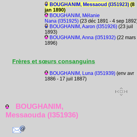
BOUGHANIM, Messaoud (I351923)
(8
jan 1890)
BOUGHANIM, Mélanie
Nana (I351925)
(23 déc 1891 - 4 sep 1892
BOUGHANIM, Aaron (I351926)
(23 juil
1893)
BOUGHANIM, Anna (I351932)
(22 mars
1896)
Frères et sœurs consanguins
BOUGHANIM, Luna (I351939)
(env avr
1886 - 17 juil 1887)
BOUGHANIM,
Messaouda (I351936)