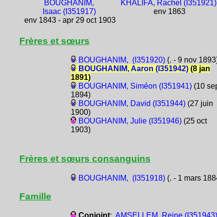
BOUGHANIM,
KHALIFA, Rachel (I351921)
Isaac (I351917)
env 1863
env 1843 - apr 29 oct 1903
Frères et sœurs
BOUGHANIM, (I351920)
(. - 9 nov 1893
BOUGHANIM, Aaron (I351942)
(8 jan
1891)
BOUGHANIM, Siméon (I351941)
(10 se
1894)
BOUGHANIM, David (I351944)
(27 juin
1900)
BOUGHANIM, Julie (I351946)
(25 oct
1903)
Frères et sœurs consanguins
BOUGHANIM, (I351918)
(. - 1 mars 188
Famille
Conjoint
:
AMSELLEM, Reine (I351943