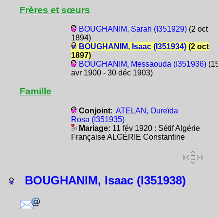
Frères et sœurs
BOUGHANIM, Sarah (I351929)
(2 oct
1894)
BOUGHANIM, Isaac (I351934)
(2 oct
1897)
BOUGHANIM, Messaouda (I351936)
(1
avr 1900 - 30 déc 1903)
Famille
Conjoint
:
ATELAN, Oureïda
Rosa (I351935)
Mariage:
11 fév 1920 : Sétif Algérie
Française ALGÉRIE Constantine
BOUGHANIM, Isaac (I351938)