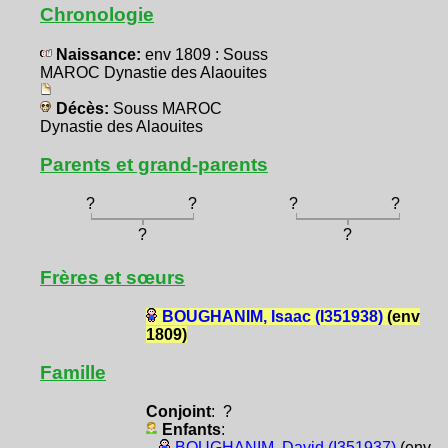
Chronologie
Naissance:
env 1809 : Souss
MAROC Dynastie des Alaouites
Décès:
Souss MAROC
Dynastie des Alaouites
Parents et grand-parents
?
?
?
?
?
?
Frères et sœurs
BOUGHANIM, Isaac (I351938)
(env
1809)
Famille
Conjoint
: ?
Enfants
:
BOUGHANIM, David (I351937)
(env