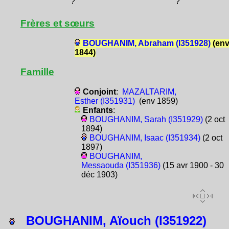
?
?
Frères et sœurs
BOUGHANIM, Abraham (I351928)
(en
1844)
Famille
Conjoint
:
MAZALTARIM,
Esther (I351931)
(env 1859)
Enfants
:
BOUGHANIM, Sarah (I351929)
(2 oct
1894)
BOUGHANIM, Isaac (I351934)
(2 oct
1897)
BOUGHANIM,
Messaouda (I351936)
(15 avr 1900 - 30
déc 1903)
BOUGHANIM, Aïouch (I351922)