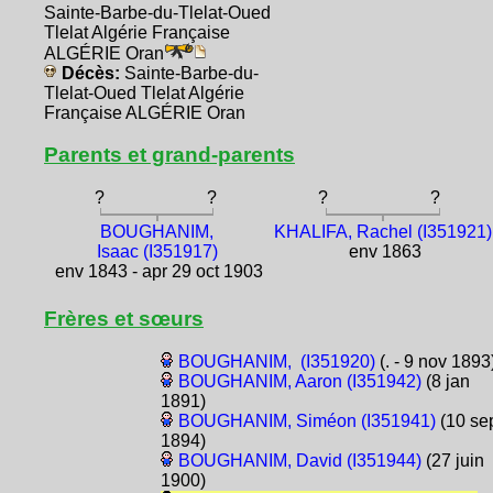
Sainte-Barbe-du-Tlelat-Oued
Tlelat Algérie Française
ALGÉRIE Oran
Décès:
Sainte-Barbe-du-
Tlelat-Oued Tlelat Algérie
Française ALGÉRIE Oran
Parents et grand-parents
?
?
?
?
BOUGHANIM,
KHALIFA, Rachel (I351921)
Isaac (I351917)
env 1863
env 1843 - apr 29 oct 1903
Frères et sœurs
BOUGHANIM, (I351920)
(. - 9 nov 1893
BOUGHANIM, Aaron (I351942)
(8 jan
1891)
BOUGHANIM, Siméon (I351941)
(10 se
1894)
BOUGHANIM, David (I351944)
(27 juin
1900)