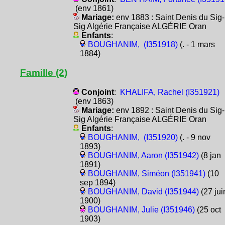
(env 1861)
Mariage:
env 1883 : Saint Denis du Sig-
Sig Algérie Française ALGÉRIE Oran
Enfants
:
BOUGHANIM, (I351918)
(. - 1 mars
1884)
Famille (2)
Conjoint
:
KHALIFA, Rachel (I351921)
(env 1863)
Mariage:
env 1892 : Saint Denis du Sig-
Sig Algérie Française ALGÉRIE Oran
Enfants
:
BOUGHANIM, (I351920)
(. - 9 nov
1893)
BOUGHANIM, Aaron (I351942)
(8 jan
1891)
BOUGHANIM, Siméon (I351941)
(10
sep 1894)
BOUGHANIM, David (I351944)
(27 jui
1900)
BOUGHANIM, Julie (I351946)
(25 oct
1903)