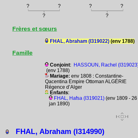
?
?
?
?
?
?
Frères et sœurs
FHAL, Abraham (I319022)
(env 1788)
Famille
Conjoint
:
HASSOUN, Rachel (I319023
(env 1788)
Mariage:
env 1808 : Constantine-
Qacentina Empire Ottoman ALGÉRIE
Régence d’Alger
Enfants
:
FHAL, Hafsa (I319021)
(env 1809 - 26
jan 1890)
FHAL, Abraham (I314990)