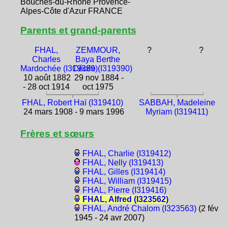
Bouches-du-Rhône Provence-
Alpes-Côte d'Azur FRANCE
Parents et grand-parents
FHAL,
ZEMMOUR,
?
?
Charles
Baya Berthe
Mardochée (I319389)
Cécile (I319390)
10 août 1882
29 nov 1884 -
- 28 oct 1914
oct 1975
FHAL, Robert Haï (I319410)
SABBAH, Madeleine
24 mars 1908 - 9 mars 1996
Myriam (I319411)
Frères et sœurs
FHAL, Charlie (I319412)
FHAL, Nelly (I319413)
FHAL, Gilles (I319414)
FHAL, William (I319415)
FHAL, Pierre (I319416)
FHAL, Alfred (I323562)
FHAL, André Chalom (I323563)
(2 fév
1945 - 24 avr 2007)