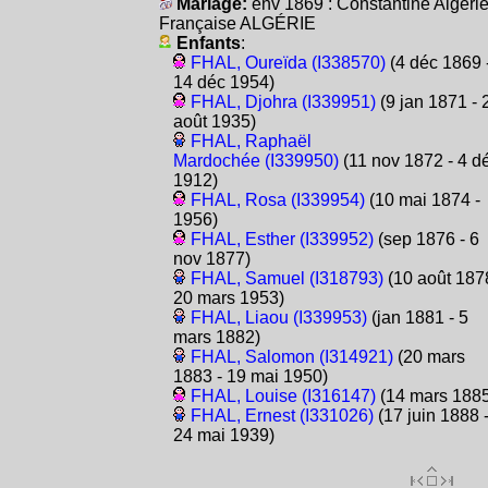
Mariage:
env 1869 : Constantine Algéri
Française ALGÉRIE
Enfants
:
FHAL, Oureïda (I338570)
(4 déc 1869 
14 déc 1954)
FHAL, Djohra (I339951)
(9 jan 1871 - 
août 1935)
FHAL, Raphaël
Mardochée (I339950)
(11 nov 1872 - 4 d
1912)
FHAL, Rosa (I339954)
(10 mai 1874 -
1956)
FHAL, Esther (I339952)
(sep 1876 - 6
nov 1877)
FHAL, Samuel (I318793)
(10 août 1878
20 mars 1953)
FHAL, Liaou (I339953)
(jan 1881 - 5
mars 1882)
FHAL, Salomon (I314921)
(20 mars
1883 - 19 mai 1950)
FHAL, Louise (I316147)
(14 mars 1885
FHAL, Ernest (I331026)
(17 juin 1888 
24 mai 1939)