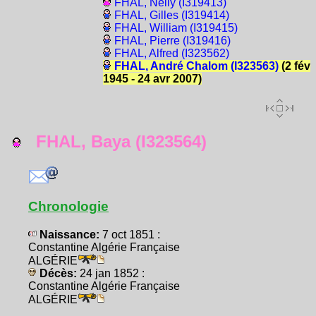
FHAL, Nelly (I319413)
FHAL, Gilles (I319414)
FHAL, William (I319415)
FHAL, Pierre (I319416)
FHAL, Alfred (I323562)
FHAL, André Chalom (I323563)
(2 fév
1945 - 24 avr 2007)
FHAL, Baya (I323564)
Chronologie
Naissance:
7 oct 1851 :
Constantine Algérie Française
ALGÉRIE
Décès:
24 jan 1852 :
Constantine Algérie Française
ALGÉRIE