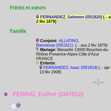
Frères et sœurs
FERNANDEZ, Salomon (I351820)
(. - 
2 fév 1879)
Famille
Conjoint
:
ALLATINO,
Bienvenue (I351821)
(. - ava 2 fév 1879)
Mariage:
Marseille 13000 Bouches-du-
Rhône Provence-Alpes-Côte d'Azur
FRANCE
Enfants
:
FERNANDEZ, Isaac (I351819)
(. - apr
13 fév 1908)
FERRAÏ, Esther (I347012)