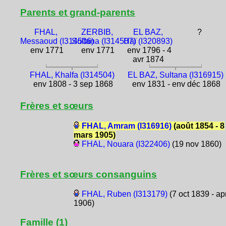
Parents et grand-parents
FHAL,
ZERBIB,
EL BAZ,
?
Messaoud (I314506)
Sultana (I314507)
Haï (I320893)
env 1771
env 1771
env 1796 - 4
avr 1874
FHAL, Khalfa (I314504)
EL BAZ, Sultana (I316915)
env 1808 - 3 sep 1868
env 1831 - env déc 1868
Frères et sœurs
FHAL, Amram (I316916)
(août 1854 - 8
mars 1905)
FHAL, Nouara (I322406)
(19 nov 1860)
Frères et sœurs consanguins
FHAL, Ruben (I313179)
(7 oct 1839 - ap
1906)
Famille (1)