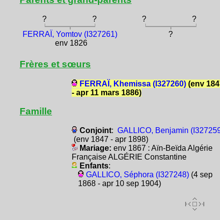
?
?
?
?
FERRAÏ, Yomtov (I327261)
?
env 1826
Frères et sœurs
FERRAÏ, Khemissa (I327260)
(env 184
- apr 11 mars 1886)
Famille
Conjoint
:
GALLICO, Benjamin (I327259
(env 1847 - apr 1898)
Mariage:
env 1867 : Aïn-Beïda Algérie
Française ALGÉRIE Constantine
Enfants
:
GALLICO, Séphora (I327248)
(4 sep
1868 - apr 10 sep 1904)