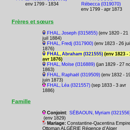
env 1799 - 1834
Rébecca (I319070)
env 1799 - apr 1873
Frères et sœurs
FHAL, Joseph (I315855)
(env 1820 - 21
juil 1884)
FHAL, Fredj (I317900)
(env 1823 - 26 jui
1876)
FHAL, Abraham (I321555)
(env 1823 - 
avr 1876)
FHAL, Moïse (I316889)
(jan 1829 - 27 n
1863)
FHAL, Raphaël (I319509)
(env 1832 - 1
juin 1873)
FHAL, Léa (I321557)
(sep 1833 - 3 avr
1886)
Famille
Conjoint
:
SÉBAOUN, Myriam (I321556
(env 1829)
Mariage:
Constantine-Qacentina Empir
Ottoman ALGÉRIE Régence d’Alger