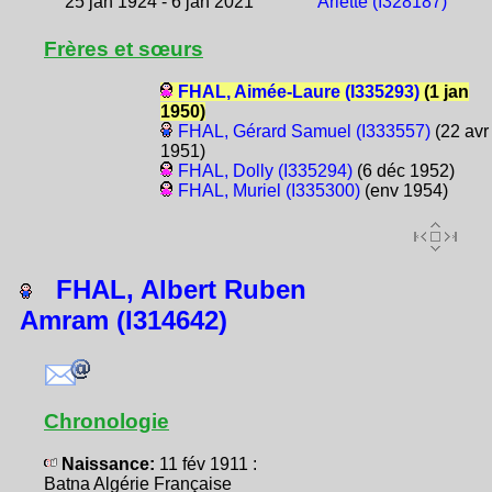
25 jan 1924 - 6 jan 2021
Arlette (I328187)
Frères et sœurs
FHAL, Aimée-Laure (I335293)
(1 jan
1950)
FHAL, Gérard Samuel (I333557)
(22 avr
1951)
FHAL, Dolly (I335294)
(6 déc 1952)
FHAL, Muriel (I335300)
(env 1954)
FHAL, Albert Ruben
Amram (I314642)
Chronologie
Naissance:
11 fév 1911 :
Batna Algérie Française