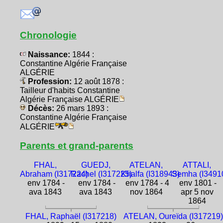
Chronologie
Naissance:
1844 :
Constantine Algérie Française
ALGÉRIE
Profession:
12 août 1878 :
Tailleur d'habits Constantine
Algérie Française ALGÉRIE
Décès:
26 mars 1893 :
Constantine Algérie Française
ALGÉRIE
Parents et grand-parents
FHAL,
GUEDJ,
ATELAN,
ATTALI,
Abraham (I317224)
Rachel (I317225)
Khalfa (I318943)
Semha (I3491
env 1784 -
env 1784 -
env 1784 - 4
env 1801 -
ava 1843
ava 1843
nov 1864
apr 5 nov
1864
FHAL, Raphaël (I317218)
ATELAN, Oureïda (I317219)