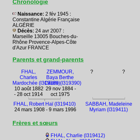
Chronologie
Naissance:
2 fév 1945 :
Constantine Algérie Française
ALGÉRIE
Décès:
24 avr 2007 :
Marseille 13005 Bouches-du-
Rhône Provence-Alpes-Côte
d'Azur FRANCE
Parents et grand-parents
FHAL,
ZEMMOUR,
?
?
Charles
Baya Berthe
Mardochée (I319389)
Cécile (I319390)
10 août 1882
29 nov 1884 -
- 28 oct 1914
oct 1975
FHAL, Robert Haï (I319410)
SABBAH, Madeleine
24 mars 1908 - 9 mars 1996
Myriam (I319411)
Frères et sœurs
FHAL, Charlie (I319412)