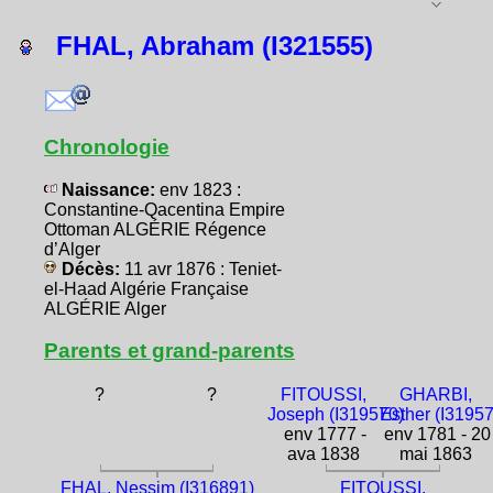
FHAL, Abraham (I321555)
Chronologie
Naissance:
env 1823 :
Constantine-Qacentina Empire
Ottoman ALGÉRIE Régence
d’Alger
Décès:
11 avr 1876 : Teniet-
el-Haad Algérie Française
ALGÉRIE Alger
Parents et grand-parents
?
?
FITOUSSI,
GHARBI,
Joseph (I319570)
Esther (I3195
env 1777 -
env 1781 - 20
ava 1838
mai 1863
FHAL, Nessim (I316891)
FITOUSSI,