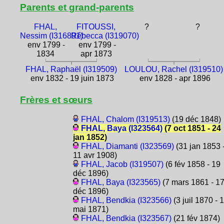
Parents et grand-parents
FHAL,
FITOUSSI,
?
?
Nessim (I316891)
Rébecca (I319070)
env 1799 -
env 1799 -
1834
apr 1873
FHAL, Raphaël (I319509)
LOULOU, Rachel (I319510)
env 1832 - 19 juin 1873
env 1828 - apr 1896
Frères et sœurs
FHAL, Chalom (I319513)
(19 déc 1848)
FHAL, Baya (I323564)
(7 oct 1851 - 24
jan 1852)
FHAL, Diamanti (I323569)
(31 jan 1853 
11 avr 1908)
FHAL, Jacob (I319507)
(6 fév 1858 - 19
déc 1896)
FHAL, Baya (I323565)
(7 mars 1861 - 1
déc 1896)
FHAL, Bendkia (I323566)
(3 juil 1870 - 
mai 1871)
FHAL, Bendkia (I323567)
(21 fév 1874)