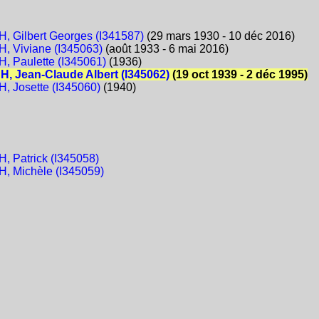
 Gilbert Georges (I341587)
(29 mars 1930 - 10 déc 2016)
 Viviane (I345063)
(août 1933 - 6 mai 2016)
 Paulette (I345061)
(1936)
 Jean-Claude Albert (I345062)
(19 oct 1939 - 2 déc 1995)
 Josette (I345060)
(1940)
 Patrick (I345058)
 Michèle (I345059)