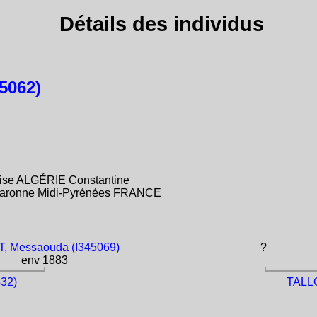
Détails des individus
5062)
aise ALGÉRIE Constantine
-Garonne Midi-Pyrénées FRANCE
, Messaouda (I345069)
?
env 1883
32)
TALLO