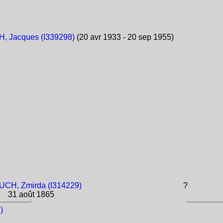
, Jacques (I339298)
(20 avr 1933 - 20 sep 1955)
CH, Zmirda (I314229)
?
31 août 1865
)