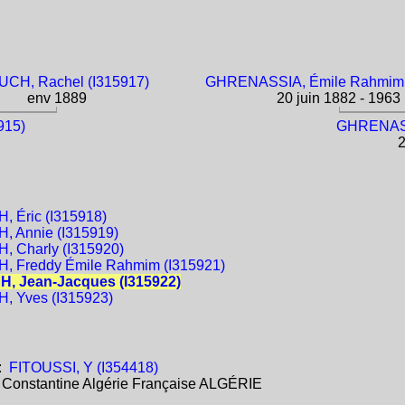
CH, Rachel (I315917)
GHRENASSIA, Émile Rahmim 
env 1889
20 juin 1882 - 1963
915)
GHRENASSI
2
 Éric (I315918)
 Annie (I315919)
 Charly (I315920)
 Freddy Émile Rahmim (I315921)
, Jean-Jacques (I315922)
, Yves (I315923)
:
FITOUSSI, Y (I354418)
:
Constantine Algérie Française ALGÉRIE