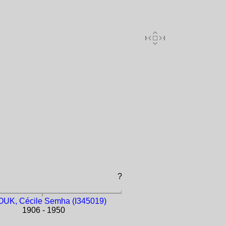
?
UK, Cécile Semha (I345019)
1906 - 1950