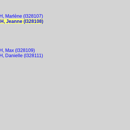
 Marlène (I328107)
, Jeanne (I328108)
, Max (I328109)
 Danielle (I328111)