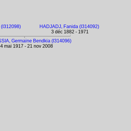
(I312098)
HADJADJ, Fanida (I314092)
3 déc 1882 - 1971
A, Germaine Bendkia (I314096)
4 mai 1917 - 21 nov 2008