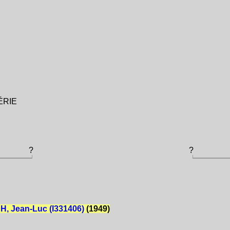
GÉRIE
?
?
, Jean-Luc (I331406)
(1949)