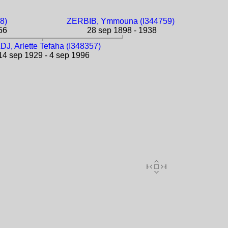
8)
ZERBIB, Ymmouna (I344759)
56
28 sep 1898 - 1938
J, Arlette Tefaha (I348357)
4 sep 1929 - 4 sep 1996