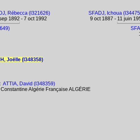
J, Rébecca (I321626)
SFADJ, Ichoua (I34475
sep 1892 - 7 oct 1992
9 oct 1887 - 11 juin 19
649)
SFAD
1
 Joëlle (I348358)
:
ATTIA, David (I348359)
:
Constantine Algérie Française ALGÉRIE