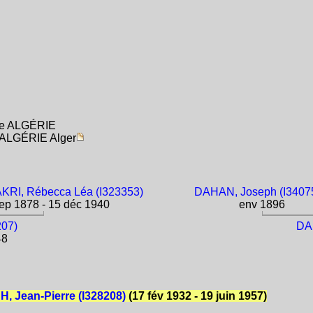
ise ALGÉRIE
a ALGÉRIE Alger
RI, Rébecca Léa (I323353)
DAHAN, Joseph (I3407
ep 1878 - 15 déc 1940
env 1896
207)
DA
48
 Jean-Pierre (I328208)
(17 fév 1932 - 19 juin 1957)