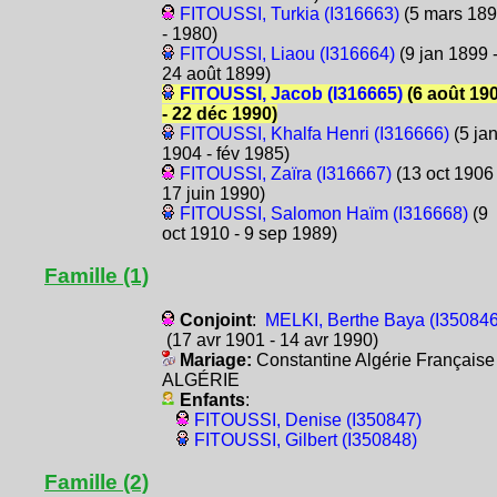
FITOUSSI, Turkia (I316663)
(5 mars 18
- 1980)
FITOUSSI, Liaou (I316664)
(9 jan 1899 
24 août 1899)
FITOUSSI, Jacob (I316665)
(6 août 19
- 22 déc 1990)
FITOUSSI, Khalfa Henri (I316666)
(5 ja
1904 - fév 1985)
FITOUSSI, Zaïra (I316667)
(13 oct 1906 
17 juin 1990)
FITOUSSI, Salomon Haïm (I316668)
(9
oct 1910 - 9 sep 1989)
Famille (1)
Conjoint
:
MELKI, Berthe Baya (I350846
(17 avr 1901 - 14 avr 1990)
Mariage:
Constantine Algérie Française
ALGÉRIE
Enfants
:
FITOUSSI, Denise (I350847)
FITOUSSI, Gilbert (I350848)
Famille (2)