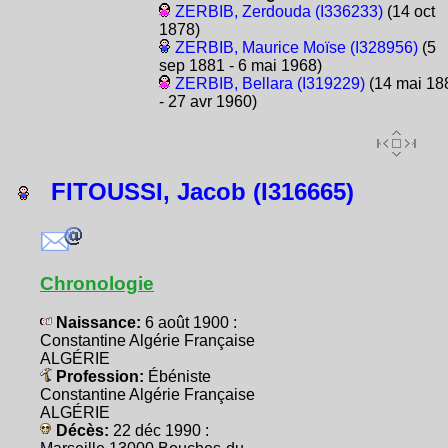
ZERBIB, Zerdouda (I336233)
(14 oct
1878)
ZERBIB, Maurice Moïse (I328956)
(5
sep 1881 - 6 mai 1968)
ZERBIB, Bellara (I319229)
(14 mai 18
- 27 avr 1960)
FITOUSSI, Jacob (I316665)
Chronologie
Naissance:
6 août 1900 :
Constantine Algérie Française
ALGÉRIE
Profession:
Ébéniste
Constantine Algérie Française
ALGÉRIE
Décès:
22 déc 1990 :