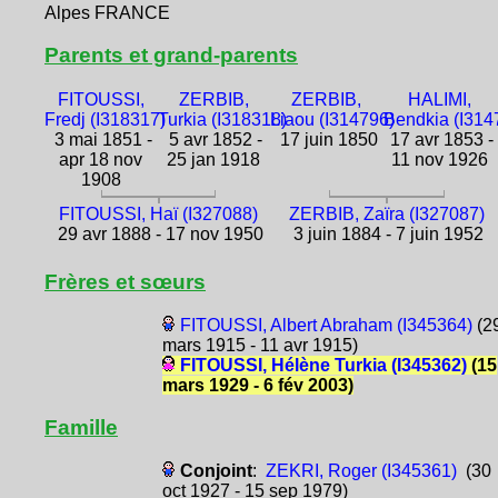
Alpes FRANCE
Parents et grand-parents
FITOUSSI,
ZERBIB,
ZERBIB,
HALIMI,
Fredj (I318317)
Turkia (I318318)
Liaou (I314796)
Bendkia (I314
3 mai 1851 -
5 avr 1852 -
17 juin 1850
17 avr 1853 -
apr 18 nov
25 jan 1918
11 nov 1926
1908
FITOUSSI, Haï (I327088)
ZERBIB, Zaïra (I327087)
29 avr 1888 - 17 nov 1950
3 juin 1884 - 7 juin 1952
Frères et sœurs
FITOUSSI, Albert Abraham (I345364)
(2
mars 1915 - 11 avr 1915)
FITOUSSI, Hélène Turkia (I345362)
(15
mars 1929 - 6 fév 2003)
Famille
Conjoint
:
ZEKRI, Roger (I345361)
(30
oct 1927 - 15 sep 1979)