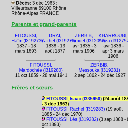
Décès:
3 déc 1963 :
Villeurbanne 69100 Rhône
Rhône-Alpes FRANCE
Parents et grand-parents
FITOUSSI,
DRAÏ,
ZERBIB,
KHARROUBI,
Haïm (I319273)
Rachel (I319276)
Samuel (I312058)
Aziza (I31275
1837 - 18
1838 - 13
avr 1835 - 3
avr 1836 -
mars 1893
août 1877
mars 1906
apr 3 mars
1906
FITOUSSI,
ZERBIB,
Mardochée (I319280)
Messouka (I319281)
11 oct 1859 - 28 mai 1941
2 sep 1862 - 24 déc 1927
Frères et sœurs
FITOUSSI, Isaac (I335650)
(24 août 18
- 3 déc 1963)
FITOUSSI, Rachel (I319283)
(19 août
1885 - 24 déc 1970)
FITOUSSI, Léa (I319282)
(3 sep 1888 - 
oct 1893)