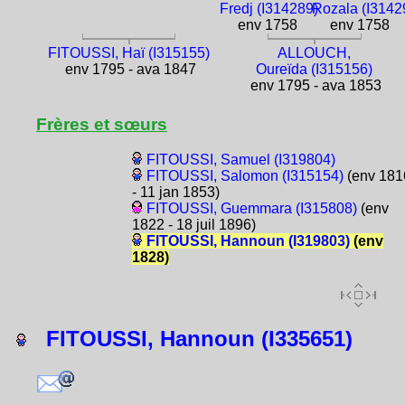
Fredj (I314289)
Rozala (I3142
env 1758
env 1758
FITOUSSI, Haï (I315155)
ALLOUCH,
env 1795 - ava 1847
Oureïda (I315156)
env 1795 - ava 1853
Frères et sœurs
FITOUSSI, Samuel (I319804)
FITOUSSI, Salomon (I315154)
(env 181
- 11 jan 1853)
FITOUSSI, Guemmara (I315808)
(env
1822 - 18 juil 1896)
FITOUSSI, Hannoun (I319803)
(env
1828)
FITOUSSI, Hannoun (I335651)