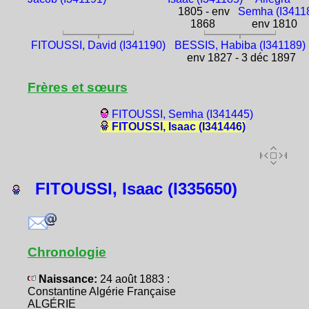
1805 - env
Semha (I3411
1868
env 1810
FITOUSSI, David (I341190)
BESSIS, Habiba (I341189)
env 1827 - 3 déc 1897
Frères et sœurs
FITOUSSI, Semha (I341445)
FITOUSSI, Isaac (I341446)
FITOUSSI, Isaac (I335650)
Chronologie
Naissance:
24 août 1883 :
Constantine Algérie Française
ALGÉRIE