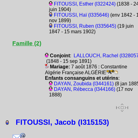
FITOUSSI, Esther (I322424)
(1838 - 2
juin 1904)
FITOUSSI, Haï (I335646)
(env 1842 - 
nov 1899)
FITOUSSI, Ruben (I335645)
(19 juin
1847 - 15 mars 1902)
Famille (2)
Conjoint
:
LALLOUCH, Rachel (I328057
(1848 - 15 sep 1891)
Mariage:
7 août 1876 : Constantine
Algérie Française ALGÉRIE
Enfants consanguins et utérins
:
DAYAN, Zoubida (I344161)
(8 jan 188
DAYAN, Rébecca (I344166)
(17 nov
1888)
FITOUSSI, Jacob (I315153)