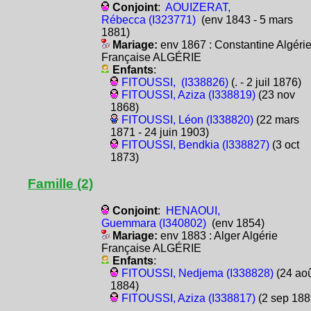
Conjoint
:
AOUIZERAT,
Rébecca (I323771)
(env 1843 - 5 mars
1881)
Mariage:
env 1867 : Constantine Algéri
Française ALGÉRIE
Enfants
:
FITOUSSI, (I338826)
(. - 2 juil 1876)
FITOUSSI, Aziza (I338819)
(23 nov
1868)
FITOUSSI, Léon (I338820)
(22 mars
1871 - 24 juin 1903)
FITOUSSI, Bendkia (I338827)
(3 oct
1873)
Famille (2)
Conjoint
:
HENAOUI,
Guemmara (I340802)
(env 1854)
Mariage:
env 1883 : Alger Algérie
Française ALGÉRIE
Enfants
:
FITOUSSI, Nedjema (I338828)
(24 aoû
1884)
FITOUSSI, Aziza (I338817)
(2 sep 188