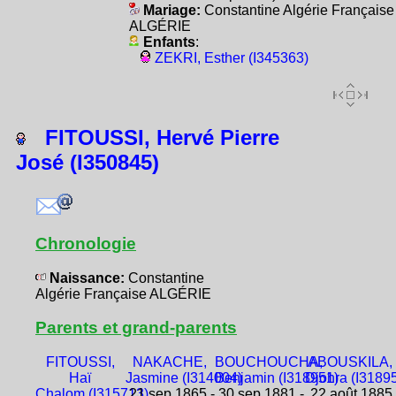
Mariage:
Constantine Algérie Française
ALGÉRIE
Enfants
:
ZEKRI, Esther (I345363)
FITOUSSI, Hervé Pierre
José (I350845)
Chronologie
Naissance:
Constantine
Algérie Française ALGÉRIE
Parents et grand-parents
FITOUSSI,
NAKACHE,
BOUCHOUCHA,
ABOUSKILA,
Haï
Jasmine (I314004)
Benjamin (I318951)
Djohra (I3189
Chalom (I315713)
21 sep 1865 -
30 sep 1881 -
22 août 1885