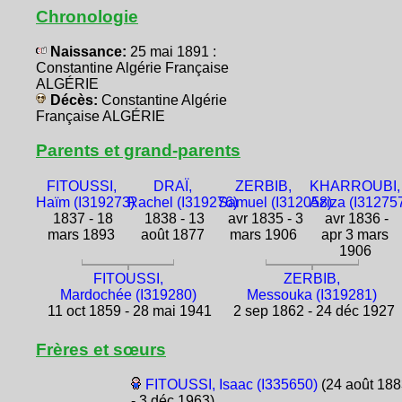
Chronologie
Naissance:
25 mai 1891 :
Constantine Algérie Française
ALGÉRIE
Décès:
Constantine Algérie
Française ALGÉRIE
Parents et grand-parents
FITOUSSI,
DRAÏ,
ZERBIB,
KHARROUBI,
Haïm (I319273)
Rachel (I319276)
Samuel (I312058)
Aziza (I31275
1837 - 18
1838 - 13
avr 1835 - 3
avr 1836 -
mars 1893
août 1877
mars 1906
apr 3 mars
1906
FITOUSSI,
ZERBIB,
Mardochée (I319280)
Messouka (I319281)
11 oct 1859 - 28 mai 1941
2 sep 1862 - 24 déc 1927
Frères et sœurs
FITOUSSI, Isaac (I335650)
(24 août 188
- 3 déc 1963)