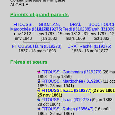
Constantine Algérie Française
ALGÉRIE
Parents et grand-parents
FITOUSSI,
GHOZLAN,
DRAÏ,
BOUCHOUCH
Mardochée (I319274)
Léa (I319275)
Fredj (I316238)
Sarah (I31809
env 1812 -
env 1787 - 15
env 1813 - 31
env 1797 - 12
env 1843
jan 1882
mars 1869
oct 1882
FITOUSSI, Haïm (I319273)
DRAÏ, Rachel (I319276)
1837 - 18 mars 1893
1838 - 13 août 1877
Frères et sœurs
FITOUSSI, Guemmara (I319279)
(28 ma
1858 - 1 sep 1859)
FITOUSSI, Mardochée (I319280)
(11 oct
1859 - 28 mai 1941)
FITOUSSI, Isaac (I319277)
(2 nov 1861
25 nov 1861)
FITOUSSI, Isaac (I319278)
(9 jan 1863 -
28 oct 1864)
FITOUSSI, Ruben (I335647)
(16 août
1865 - 26 mai 1867)