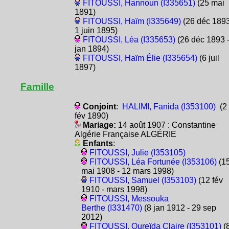
FITOUSSI, Hannoun (I335651)
(25 mai
1891)
FITOUSSI, Haïm (I335649)
(26 déc 1893
1 juin 1895)
FITOUSSI, Léa (I335653)
(26 déc 1893 -
jan 1894)
FITOUSSI, Haïm Élie (I335654)
(6 juil
1897)
Famille
Conjoint
:
HALIMI, Fanida (I353100)
(2
fév 1890)
Mariage:
14 août 1907 : Constantine
Algérie Française ALGÉRIE
Enfants
:
FITOUSSI, Julie (I353105)
FITOUSSI, Léa Fortunée (I353106)
(1
mai 1908 - 12 mars 1998)
FITOUSSI, Samuel (I353103)
(12 fév
1910 - mars 1998)
FITOUSSI, Messouka
Berthe (I331470)
(8 jan 1912 - 29 sep
2012)
FITOUSSI, Oureïda Claire (I353101)
(