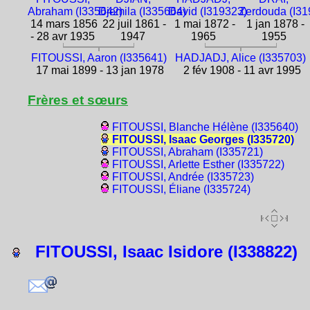
Abraham (I335642)
Djemila (I335664)
David (I319323)
Zerdouda (I31
14 mars 1856
22 juil 1861 -
1 mai 1872 -
1 jan 1878 -
- 28 avr 1935
1947
1965
1955
FITOUSSI, Aaron (I335641)
HADJADJ, Alice (I335703)
17 mai 1899 - 13 jan 1978
2 fév 1908 - 11 avr 1995
Frères et sœurs
FITOUSSI, Blanche Hélène (I335640)
FITOUSSI, Isaac Georges (I335720)
FITOUSSI, Abraham (I335721)
FITOUSSI, Arlette Esther (I335722)
FITOUSSI, Andrée (I335723)
FITOUSSI, Éliane (I335724)
FITOUSSI, Isaac Isidore (I338822)