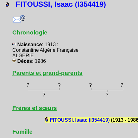
FITOUSSI, Isaac (I354419)
Chronologie
Naissance:
1913 :
Constantine Algérie Française
ALGÉRIE
Décès:
1986
Parents et grand-parents
?
?
?
?
?
?
Frères et sœurs
FITOUSSI, Isaac (I354419)
(1913 - 1986
Famille