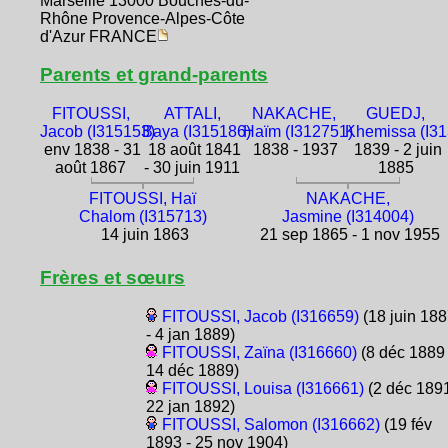
Marseille 13000 Bouches-du-
Rhône Provence-Alpes-Côte
d'Azur FRANCE
Parents et grand-parents
FITOUSSI,
ATTALI,
NAKACHE,
GUEDJ,
Jacob (I315153)
Baya (I315186)
Haïm (I312751)
Khemissa (I3
env 1838 - 31
18 août 1841
1838 - 1937
1839 - 2 juin
août 1867
- 30 juin 1911
1885
FITOUSSI, Haï
NAKACHE,
Chalom (I315713)
Jasmine (I314004)
14 juin 1863
21 sep 1865 - 1 nov 1955
Frères et sœurs
FITOUSSI, Jacob (I316659)
(18 juin 18
- 4 jan 1889)
FITOUSSI, Zaïna (I316660)
(8 déc 1889 
14 déc 1889)
FITOUSSI, Louisa (I316661)
(2 déc 1891
22 jan 1892)
FITOUSSI, Salomon (I316662)
(19 fév
1893 - 25 nov 1904)