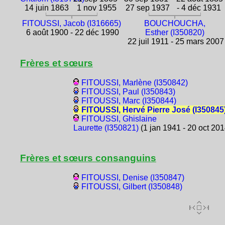
14 juin 1863
1 nov 1955
27 sep 1937
- 4 déc 1931
FITOUSSI, Jacob (I316665)
BOUCHOUCHA,
6 août 1900 - 22 déc 1990
Esther (I350820)
22 juil 1911 - 25 mars 2007
Frères et sœurs
FITOUSSI, Marlène (I350842)
FITOUSSI, Paul (I350843)
FITOUSSI, Marc (I350844)
FITOUSSI, Hervé Pierre José (I350845
FITOUSSI, Ghislaine
Laurette (I350821)
(1 jan 1941 - 20 oct 201
Frères et sœurs consanguins
FITOUSSI, Denise (I350847)
FITOUSSI, Gilbert (I350848)