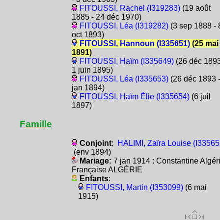
FITOUSSI, Rachel (I319283)
(19 août
1885 - 24 déc 1970)
FITOUSSI, Léa (I319282)
(3 sep 1888 - 
oct 1893)
FITOUSSI, Hannoun (I335651)
(25 mai
1891)
FITOUSSI, Haïm (I335649)
(26 déc 1893
1 juin 1895)
FITOUSSI, Léa (I335653)
(26 déc 1893 -
jan 1894)
FITOUSSI, Haïm Élie (I335654)
(6 juil
1897)
Famille
Conjoint
:
HALIMI, Zaïra Louise (I33565
(env 1894)
Mariage:
7 jan 1914 : Constantine Algér
Française ALGÉRIE
Enfants
:
FITOUSSI, Martin (I353099)
(6 mai
1915)