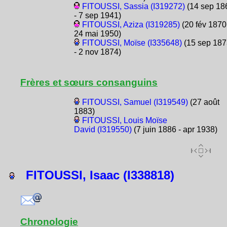
FITOUSSI, Sassia (I319272)
(14 sep 18
- 7 sep 1941)
FITOUSSI, Aziza (I319285)
(20 fév 1870
24 mai 1950)
FITOUSSI, Moïse (I335648)
(15 sep 187
- 2 nov 1874)
Frères et sœurs consanguins
FITOUSSI, Samuel (I319549)
(27 août
1883)
FITOUSSI, Louis Moïse
David (I319550)
(7 juin 1886 - apr 1938)
FITOUSSI, Isaac (I338818)
Chronologie