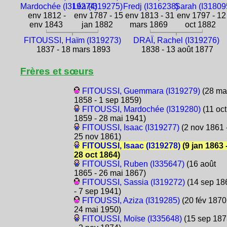
Mardochée (I319274)
Léa (I319275)
Fredj (I316238)
Sarah (I31809
env 1812 -
env 1787 - 15
env 1813 - 31
env 1797 - 12
env 1843
jan 1882
mars 1869
oct 1882
FITOUSSI, Haïm (I319273)
DRAÏ, Rachel (I319276)
1837 - 18 mars 1893
1838 - 13 août 1877
Frères et sœurs
FITOUSSI, Guemmara (I319279)
(28 ma
1858 - 1 sep 1859)
FITOUSSI, Mardochée (I319280)
(11 oct
1859 - 28 mai 1941)
FITOUSSI, Isaac (I319277)
(2 nov 1861 
25 nov 1861)
FITOUSSI, Isaac (I319278)
(9 jan 1863 
28 oct 1864)
FITOUSSI, Ruben (I335647)
(16 août
1865 - 26 mai 1867)
FITOUSSI, Sassia (I319272)
(14 sep 18
- 7 sep 1941)
FITOUSSI, Aziza (I319285)
(20 fév 1870
24 mai 1950)
FITOUSSI, Moïse (I335648)
(15 sep 187