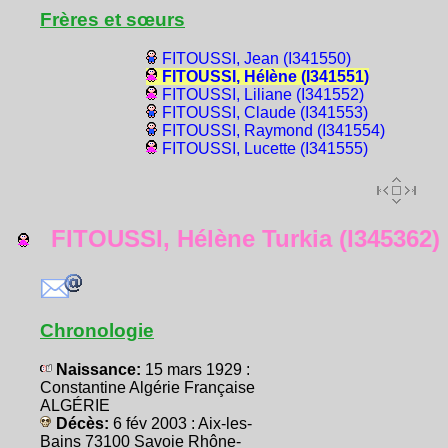
Frères et sœurs
FITOUSSI, Jean (I341550)
FITOUSSI, Hélène (I341551)
FITOUSSI, Liliane (I341552)
FITOUSSI, Claude (I341553)
FITOUSSI, Raymond (I341554)
FITOUSSI, Lucette (I341555)
FITOUSSI, Hélène Turkia (I345362)
Chronologie
Naissance:
15 mars 1929 :
Constantine Algérie Française
ALGÉRIE
Décès:
6 fév 2003 : Aix-les-
Bains 73100 Savoie Rhône-