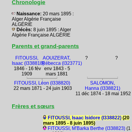
Chronologie
Naissance:
20 mars 1895 :
Alger Algérie Française
ALGÉRIE
Décès:
8 juin 1895 : Alger
Algérie Française ALGÉRIE
Parents et grand-parents
FITOUSSI,
AOUIZERAT,
?
?
Isaac (I338818)
Rébecca (I323771)
1846 - 16 fév
env 1843 - 5
1909
mars 1881
FITOUSSI, Léon (I338820)
SALOMON,
22 mars 1871 - 24 juin 1903
Hanna (I338821)
11 déc 1874 - 18 mai 1952
Frères et sœurs
FITOUSSI, Isaac Isidore (I338822)
(20
mars 1895 - 8 juin 1895)
FITOUSSI, M'Barka Berthe (I338823)
(1