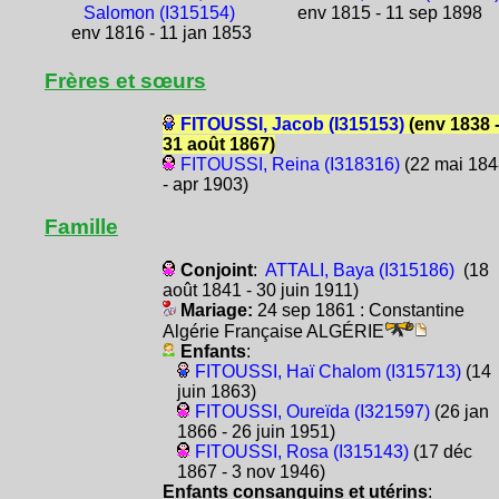
Salomon (I315154)
env 1815 - 11 sep 1898
env 1816 - 11 jan 1853
Frères et sœurs
FITOUSSI, Jacob (I315153)
(env 1838 
31 août 1867)
FITOUSSI, Reina (I318316)
(22 mai 184
- apr 1903)
Famille
Conjoint
:
ATTALI, Baya (I315186)
(18
août 1841 - 30 juin 1911)
Mariage:
24 sep 1861 : Constantine
Algérie Française ALGÉRIE
Enfants
:
FITOUSSI, Haï Chalom (I315713)
(14
juin 1863)
FITOUSSI, Oureïda (I321597)
(26 jan
1866 - 26 juin 1951)
FITOUSSI, Rosa (I315143)
(17 déc
1867 - 3 nov 1946)
Enfants consanguins et utérins
: