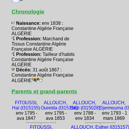
Chronologie
Naissance:
env 1838 :
Constantine Algérie Française
ALGÉRIE
Profession:
Marchand de
Tissus Constantine Algérie
Française ALGÉRIE
Profession:
Tailleur d'habits
Constantine Algérie Française
ALGÉRIE
Décès:
31 août 1867 :
Constantine Algérie Française
ALGÉRIE
Parents et grand-parents
FITOUSSI,
ALLOUCH,
ALLOUCH,
ALLOUCH,
Haï (I315155)
Oureïda (I315156)
Saül (I315028)
Djermouma (I
env 1795 -
env 1795 -
env 1788 -
env 1793 - 1
ava 1847
ava 1853
env 1834
mars 1869
FITOUSSI,
ALLOUCH, Esther (I315157