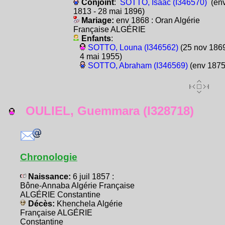
Conjoint
:
SOTTO, Isaac (I346570)
(en
1813 - 28 mai 1896)
Mariage:
env 1868 : Oran Algérie
Française ALGÉRIE
Enfants
:
SOTTO, Louna (I346562)
(25 nov 1869
4 mai 1955)
SOTTO, Abraham (I346569)
(env 1875
OULIEL, Guemmara (I328718)
Chronologie
Naissance:
6 juil 1857 :
Bône-Annaba Algérie Française
ALGÉRIE Constantine
Décès:
Khenchela Algérie
Française ALGÉRIE
Constantine