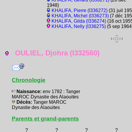
1948)
KHALIFA, Pierre (I336272)
(31 juil 195
KHALIFA, Michel (I336273)
(7 déc 195
KHALIFA, Gilda (I336274)
(16 oct 195
KHALIFA, Nelly (I336275)
(5 sep 1964
OULIEL, Djohra (I332560)
Chronologie
Naissance:
env 1782 : Tanger
MAROC Dynastie des Alaouites
Décès:
Tanger MAROC
Dynastie des Alaouites
Parents et grand-parents
?
?
?
?