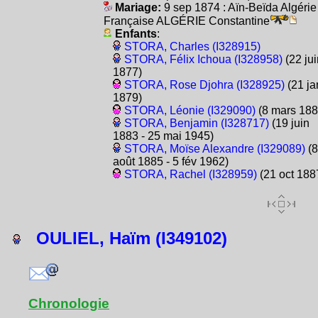
Mariage:
9 sep 1874 : Aïn-Beïda Algérie
Française ALGÉRIE Constantine
Enfants
:
STORA, Charles (I328915)
STORA, Félix Ichoua (I328958)
(22 jui
1877)
STORA, Rose Djohra (I328925)
(21 ja
1879)
STORA, Léonie (I329090)
(8 mars 188
STORA, Benjamin (I328717)
(19 juin
1883 - 25 mai 1945)
STORA, Moïse Alexandre (I329089)
(8
août 1885 - 5 fév 1962)
STORA, Rachel (I328959)
(21 oct 188
OULIEL, Haïm (I349102)
Chronologie