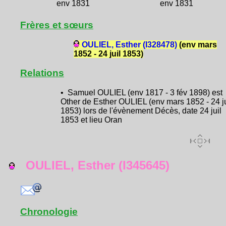
env 1831
env 1831
Frères et sœurs
OULIEL, Esther (I328478)
(env mars
1852 - 24 juil 1853)
Relations
• Samuel OULIEL (env 1817 - 3 fév 1898) est
Other de Esther OULIEL (env mars 1852 - 24 ju
1853) lors de l'évènement Décès, date 24 juil
1853 et lieu Oran
OULIEL, Esther (I345645)
Chronologie