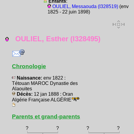
Enfants
:
OULIEL, Messaouda (I328519)
(env
1825 - 22 juin 1898)
OULIEL, Esther (I328495)
Chronologie
Naissance:
env 1822 :
Tétouan MAROC Dynastie des
Alaouites
Décès:
12 jan 1888 : Oran
Algérie Française ALGÉRIE
Parents et grand-parents
?
?
?
?