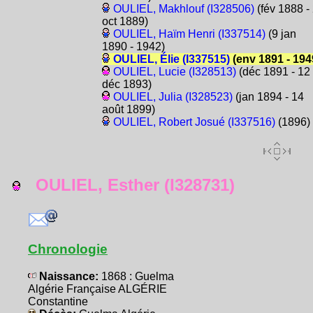
OULIEL, Makhlouf (I328506)
(fév 1888 -
oct 1889)
OULIEL, Haïm Henri (I337514)
(9 jan
1890 - 1942)
OULIEL, Élie (I337515)
(env 1891 - 194
OULIEL, Lucie (I328513)
(déc 1891 - 12
déc 1893)
OULIEL, Julia (I328523)
(jan 1894 - 14
août 1899)
OULIEL, Robert Josué (I337516)
(1896)
OULIEL, Esther (I328731)
Chronologie
Naissance:
1868 : Guelma
Algérie Française ALGÉRIE
Constantine