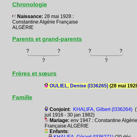
Chronologie
Naissance:
28 mai 1928 :
Constantine Algérie Française
ALGÉRIE
Parents et grand-parents
?
?
?
?
?
?
Frères et sœurs
OULIEL, Denise (I336265)
(28 mai 192
Famille
Conjoint
:
KHALIFA, Gilbert (I336264)
(
juil 1916 - 30 jan 1982)
Mariage:
env 1947 : Constantine Algéri
Française ALGÉRIE
Enfants
:
KHALIFA, Gérard (I336271)
(20 déc