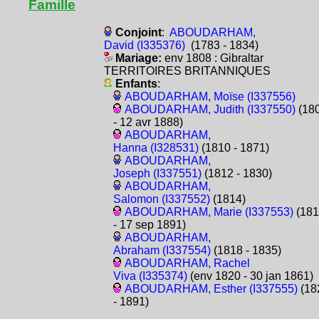
Famille
Conjoint
:
ABOUDARHAM,
David (I335376)
(1783 - 1834)
Mariage:
env 1808 : Gibraltar
TERRITOIRES BRITANNIQUES
Enfants
:
ABOUDARHAM, Moïse (I337556)
ABOUDARHAM, Judith (I337550)
(18
- 12 avr 1888)
ABOUDARHAM,
Hanna (I328531)
(1810 - 1871)
ABOUDARHAM,
Joseph (I337551)
(1812 - 1830)
ABOUDARHAM,
Salomon (I337552)
(1814)
ABOUDARHAM, Marie (I337553)
(181
- 17 sep 1891)
ABOUDARHAM,
Abraham (I337554)
(1818 - 1835)
ABOUDARHAM, Rachel
Viva (I335374)
(env 1820 - 30 jan 1861)
ABOUDARHAM, Esther (I337555)
(18
- 1891)