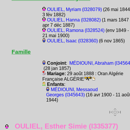
OULIEL, Myriam (I328079)
(26 mai 1844
3 fév 1882)
OULIEL, Hanna (I328082)
(1 mars 1847 
apr 7 déc 1887)
OULIEL, Ramona (I328524)
(env 1849 -
21 mai 1900)
OULIEL, Isaac (I328360)
(6 nov 1865)
Famille
Conjoint
:
MÉDIOUNI, Abraham (I34564
(28 jan 1857)
Mariage:
29 août 1888 : Oran Algérie
Française ALGÉRIE
Enfants
:
MÉDIOUNI, Messaoud
Georges (I345643)
(16 avr 1900 - 11 aoû
1944)
OULIEL, Esther Simie (I335377)