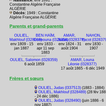
Naissance:
env 1891 :
Constantine Algérie Française
ALGÉRIE
Décès:
1949 : Constantine
Algérie Française ALGÉRIE
Parents et grand-parents
OULIEL,
BEN HAÏM,
AMAR,
NAHON,
Makhlouf (I328083)
Guenouna (I328358)
Judas (I328378)
Yacot (I32837
env 1809 - 15
env 1833 -
env 1824 - 31
env 1830 -
jan 1887
apr 11 sep
août 1904
1907
1883
OULIEL, Salomon (I328359)
AMAR, Louna
6 août 1859
Léonie (I328377)
17 août 1865 - 6 déc 1949
Frères et sœurs
OULIEL, Judas (I337513)
(1883 - 1884)
OULIEL, Makhlouf (I328489)
(28 fév 18
- 24 déc 1886)
OULIEL, Judas (I328490)
(juin 1886 - 6
nov 1887)