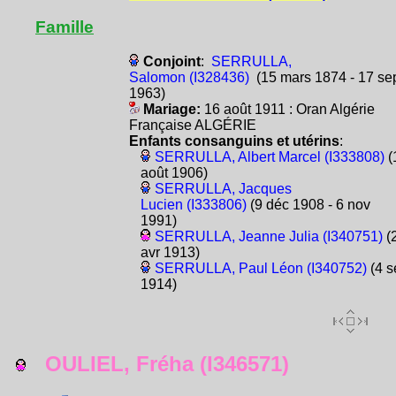
Famille
Conjoint
:
SERRULLA,
Salomon (I328436)
(15 mars 1874 - 17 se
1963)
Mariage:
16 août 1911 : Oran Algérie
Française ALGÉRIE
Enfants consanguins et utérins
:
SERRULLA, Albert Marcel (I333808)
(
août 1906)
SERRULLA, Jacques
Lucien (I333806)
(9 déc 1908 - 6 nov
1991)
SERRULLA, Jeanne Julia (I340751)
(
avr 1913)
SERRULLA, Paul Léon (I340752)
(4 s
1914)
OULIEL, Fréha (I346571)