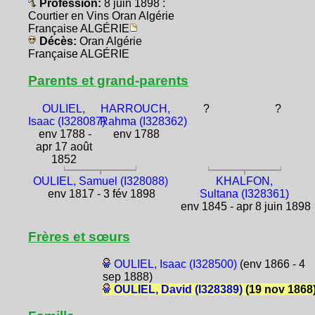
Profession:
8 juin 1898 :
Courtier en Vins Oran Algérie
Française ALGÉRIE
Décès:
Oran Algérie
Française ALGÉRIE
Parents et grand-parents
OULIEL,
HARROUCH,
?
?
Isaac (I328087)
Rahma (I328362)
env 1788 -
env 1788
apr 17 août
1852
OULIEL, Samuel (I328088)
KHALFON,
env 1817 - 3 fév 1898
Sultana (I328361)
env 1845 - apr 8 juin 1898
Frères et sœurs
OULIEL, Isaac (I328500)
(env 1866 - 4
sep 1888)
OULIEL, David (I328389)
(19 nov 1868