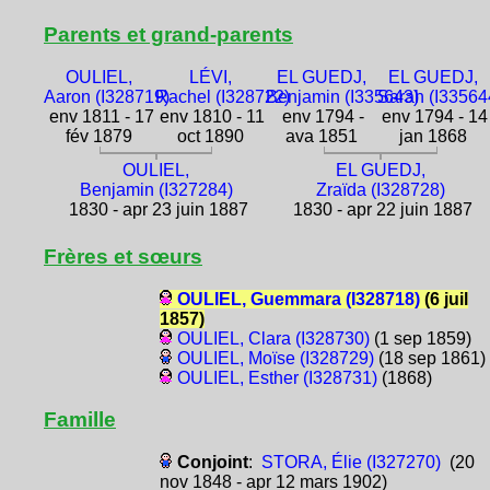
Parents et grand-parents
OULIEL,
LÉVI,
EL GUEDJ,
EL GUEDJ,
Aaron (I328719)
Rachel (I328722)
Benjamin (I335643)
Sarah (I33564
env 1811 - 17
env 1810 - 11
env 1794 -
env 1794 - 14
fév 1879
oct 1890
ava 1851
jan 1868
OULIEL,
EL GUEDJ,
Benjamin (I327284)
Zraïda (I328728)
1830 - apr 23 juin 1887
1830 - apr 22 juin 1887
Frères et sœurs
OULIEL, Guemmara (I328718)
(6 juil
1857)
OULIEL, Clara (I328730)
(1 sep 1859)
OULIEL, Moïse (I328729)
(18 sep 1861)
OULIEL, Esther (I328731)
(1868)
Famille
Conjoint
:
STORA, Élie (I327270)
(20
nov 1848 - apr 12 mars 1902)