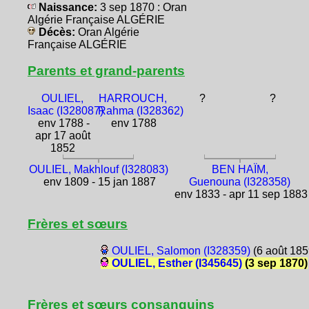
Naissance:
3 sep 1870 : Oran
Algérie Française ALGÉRIE
Décès:
Oran Algérie
Française ALGÉRIE
Parents et grand-parents
OULIEL,
HARROUCH,
?
?
Isaac (I328087)
Rahma (I328362)
env 1788 -
env 1788
apr 17 août
1852
OULIEL, Makhlouf (I328083)
BEN HAÏM,
env 1809 - 15 jan 1887
Guenouna (I328358)
env 1833 - apr 11 sep 1883
Frères et sœurs
OULIEL, Salomon (I328359)
(6 août 185
OULIEL, Esther (I345645)
(3 sep 1870)
Frères et sœurs consanguins