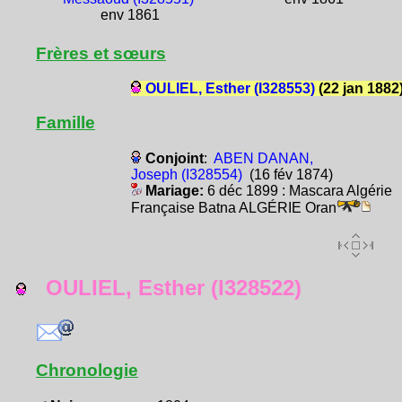
env 1861
Frères et sœurs
OULIEL, Esther (I328553)
(22 jan 1882
Famille
Conjoint
:
ABEN DANAN,
Joseph (I328554)
(16 fév 1874)
Mariage:
6 déc 1899 : Mascara Algérie
Française Batna ALGÉRIE Oran
OULIEL, Esther (I328522)
Chronologie