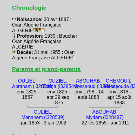
Chronologie
Naissance:
30 avr 1887 :
Oran Algérie Française
ALGÉRIE
Profession:
1930 : Boucher
Oran Algérie Française
ALGÉRIE
Décès:
31 mai 1955 : Oran
Algérie Française ALGÉRIE
Parents et grand-parents
OULIEL,
OUZIEL,
ABOUHAB,
CHEMOUIL,
Abraham (I328540)
Louna (I328541)
Messaoud (I328444)
Messaouda (I
env 1825 -
env 1825 -
env 1798 - 14
env 1818 -
1857
apr 29 sep
août 1883
apr 15 août
1875
1883
OULIEL,
ABOUHAB,
Menahem (I328539)
Myriam (I328487)
jan 1853 - 3 jan 1902
22 fév 1855 - apr 1911