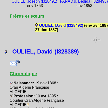
OULIEL, Joseph (I328491)
FARADJI, Bedida (I328493)
env 1853
env 1853
Frères et sœurs
OULIEL, David (I328492)
(env avr 1887
27 déc 1887)
OULIEL, David (I328389)
Chronologie
Naissance:
19 nov 1868 :
Oran Algérie Française
ALGÉRIE
Profession:
10 avr 1895 :
Courtier Oran Algérie Française
ALGÉRIE