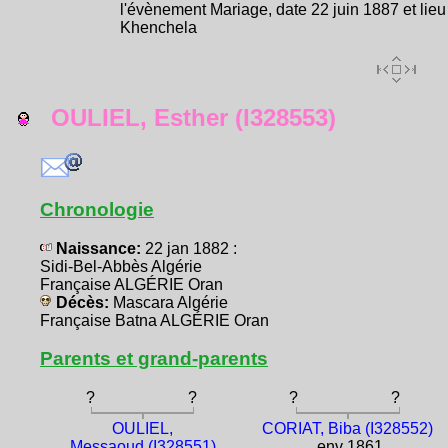
l'évènement Mariage, date 22 juin 1887 et lieu
Khenchela
OULIEL, Esther (I328553)
Chronologie
Naissance:
22 jan 1882 :
Sidi-Bel-Abbès Algérie
Française ALGÉRIE Oran
Décès:
Mascara Algérie
Française Batna ALGÉRIE Oran
Parents et grand-parents
?
?
?
?
OULIEL,
CORIAT, Biba (I328552)
Messaoud (I328551)
env 1861