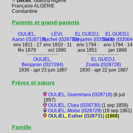
Décès:
Guelma Algérie
Française ALGÉRIE
Constantine
Parents et grand-parents
OULIEL,
LÉVI,
EL GUEDJ,
EL GUEDJ,
Aaron (I328719)
Rachel (I328722)
Benjamin (I335643)
Sarah (I33564
env 1811 - 17
env 1810 - 11
env 1794 -
env 1794 - 14
fév 1879
oct 1890
ava 1851
jan 1868
OULIEL,
EL GUEDJ,
Benjamin (I327284)
Zraïda (I328728)
1830 - apr 23 juin 1887
1830 - apr 22 juin 1887
Frères et sœurs
OULIEL, Guemmara (I328718)
(6 juil
1857)
OULIEL, Clara (I328730)
(1 sep 1859)
OULIEL, Moïse (I328729)
(18 sep 1861)
OULIEL, Esther (I328731)
(1868)
Famille