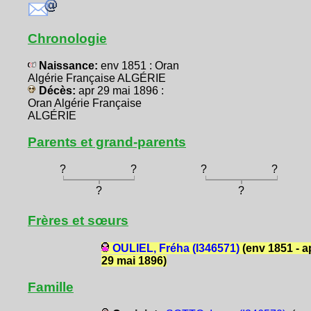
Chronologie
Naissance:
env 1851 : Oran
Algérie Française ALGÉRIE
Décès:
apr 29 mai 1896 :
Oran Algérie Française
ALGÉRIE
Parents et grand-parents
?
?
?
?
?
?
Frères et sœurs
OULIEL, Fréha (I346571)
(env 1851 - a
29 mai 1896)
Famille