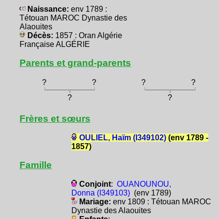
Naissance:
env 1789 :
Tétouan MAROC Dynastie des
Alaouites
Décès:
1857 : Oran Algérie
Française ALGÉRIE
Parents et grand-parents
?
?
?
?
?
?
Frères et sœurs
OULIEL, Haïm (I349102)
(env 1789 -
1857)
Famille
Conjoint
:
OUANOUNOU,
Donna (I349103)
(env 1789)
Mariage:
env 1809 : Tétouan MAROC
Dynastie des Alaouites