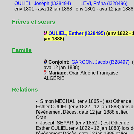
OULIEL, Joseph (I328494)
LÉVI, Fréha (I328496)
env 1801 - ava 12 jan 1888
env 1801 - ava 12 jan 1888
Frères et sœurs
OULIEL, Esther (I328495)
(env 1822 - 
jan 1888)
Famille
Conjoint
:
GARCON, Jacob (I328497)
(.
ava 12 jan 1888)
Mariage:
Oran Algérie Française
ALGÉRIE
Relations
• Simon MECHALI (env 1865 - ) est Other de
Esther OULIEL (env 1822 - 12 jan 1888) lors d
l'évènement Décès, date 12 jan 1888 et lieu
Oran
• Joseph SEYARI (env 1852 - ) est Other de
Esther OULIEL (env 1822 - 12 jan 1888) lors d
l'évènement Décès, date 12 jan 1888 et lieu