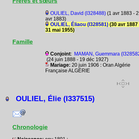
Frères et sœurs
OULIEL, David (I328488)
(1 avr 1883 - 
avr 1883)
OULIEL, Éliaou (I328581)
(30 avr 1887 
31 mai 1955)
Famille
Conjoint
:
MAMAN, Guemmara (I32858
(24 juin 1888 - 19 déc 1927)
Mariage:
20 juin 1906 : Oran Algérie
Française ALGÉRIE
OULIEL, Élie (I337515)
Chronologie