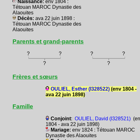
Naissance:
env 1804 :
Tétouan MAROC Dynastie des
Alaouites
Décès:
ava 22 juin 1898 :
Tétouan MAROC Dynastie des
Alaouites
Parents et grand-parents
?
?
?
?
?
?
Frères et sœurs
OULIEL, Esther (I328522)
(env 1804 -
ava 22 juin 1898)
Famille
Conjoint
:
OULIEL, David (I328521)
(en
1804 - ava 22 juin 1898)
Mariage:
env 1824 : Tétouan MAROC
Dynastie des Alaouites