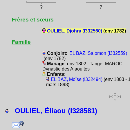
?
?
Frères et sœurs
OULIEL, Djohra (I332560)
(env 1782)
Famille
Conjoint
:
EL BAZ, Salomon (I332559)
(env 1782)
Mariage:
env 1802 : Tanger MAROC
Dynastie des Alaouites
Enfants
:
EL BAZ, Moïse (I332494)
(env 1803 - 
mars 1898)
OULIEL, Éliaou (I328581)