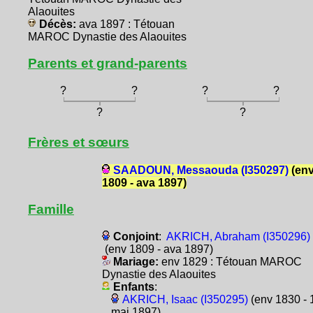
Alaouites
Décès:
ava 1897 : Tétouan
MAROC Dynastie des Alaouites
Parents et grand-parents
?
?
?
?
?
?
Frères et sœurs
SAADOUN, Messaouda (I350297)
(en
1809 - ava 1897)
Famille
Conjoint
:
AKRICH, Abraham (I350296)
(env 1809 - ava 1897)
Mariage:
env 1829 : Tétouan MAROC
Dynastie des Alaouites
Enfants
:
AKRICH, Isaac (I350295)
(env 1830 - 
mai 1897)