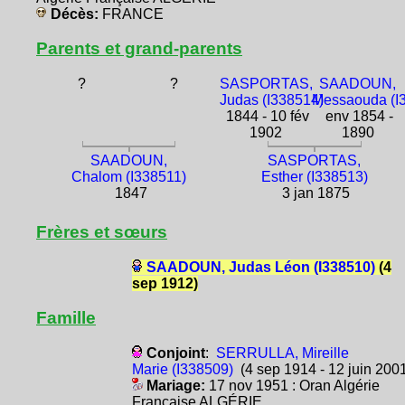
Décès:
FRANCE
Parents et grand-parents
?
?
SASPORTAS,
SAADOUN,
Judas (I338514)
Messaouda (I
1844 - 10 fév
env 1854 -
1902
1890
SAADOUN,
SASPORTAS,
Chalom (I338511)
Esther (I338513)
1847
3 jan 1875
Frères et sœurs
SAADOUN, Judas Léon (I338510)
(4
sep 1912)
Famille
Conjoint
:
SERRULLA, Mireille
Marie (I338509)
(4 sep 1914 - 12 juin 200
Mariage:
17 nov 1951 : Oran Algérie
Française ALGÉRIE