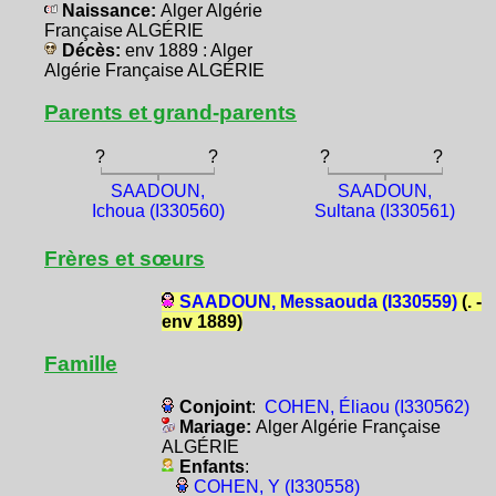
Naissance:
Alger Algérie
Française ALGÉRIE
Décès:
env 1889 : Alger
Algérie Française ALGÉRIE
Parents et grand-parents
?
?
?
?
SAADOUN,
SAADOUN,
Ichoua (I330560)
Sultana (I330561)
Frères et sœurs
SAADOUN, Messaouda (I330559)
(. -
env 1889)
Famille
Conjoint
:
COHEN, Éliaou (I330562)
Mariage:
Alger Algérie Française
ALGÉRIE
Enfants
:
COHEN, Y (I330558)