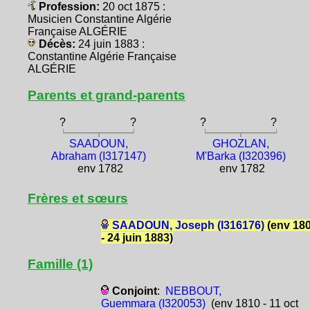
Profession:
20 oct 1875 :
Musicien Constantine Algérie
Française ALGÉRIE
Décès:
24 juin 1883 :
Constantine Algérie Française
ALGÉRIE
Parents et grand-parents
?
?
?
?
SAADOUN,
GHOZLAN,
Abraham (I317147)
M'Barka (I320396)
env 1782
env 1782
Frères et sœurs
SAADOUN, Joseph (I316176)
(env 18
- 24 juin 1883)
Famille (1)
Conjoint
:
NEBBOUT,
Guemmara (I320053)
(env 1810 - 11 oct