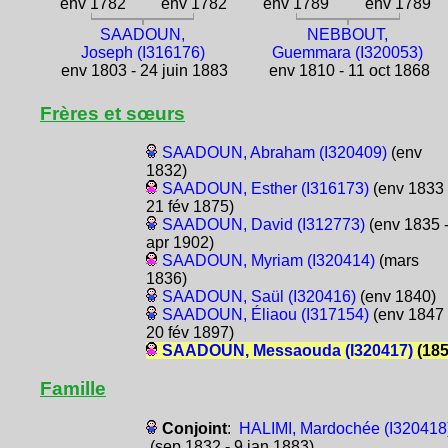
env 1782
env 1782
env 1789
env 1789
SAADOUN,
NEBBOUT,
Joseph (I316176)
Guemmara (I320053)
env 1803 - 24 juin 1883
env 1810 - 11 oct 1868
Frères et sœurs
SAADOUN, Abraham (I320409)
(env
1832)
SAADOUN, Esther (I316173)
(env 1833 
21 fév 1875)
SAADOUN, David (I312773)
(env 1835 
apr 1902)
SAADOUN, Myriam (I320414)
(mars
1836)
SAADOUN, Saül (I320416)
(env 1840)
SAADOUN, Éliaou (I317154)
(env 1847 
20 fév 1897)
SAADOUN, Messaouda (I320417)
(185
Famille
Conjoint
:
HALIMI, Mardochée (I320418
(sep 1832 - 9 jan 1883)