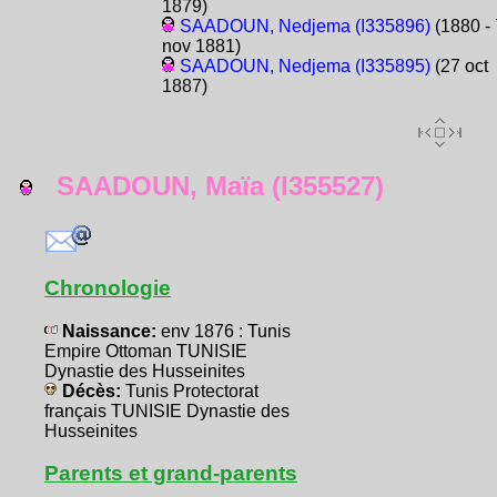
1879)
SAADOUN, Nedjema (I335896)
(1880 - 
nov 1881)
SAADOUN, Nedjema (I335895)
(27 oct
1887)
SAADOUN, Maïa (I355527)
Chronologie
Naissance:
env 1876 : Tunis
Empire Ottoman TUNISIE
Dynastie des Husseinites
Décès:
Tunis Protectorat
français TUNISIE Dynastie des
Husseinites
Parents et grand-parents