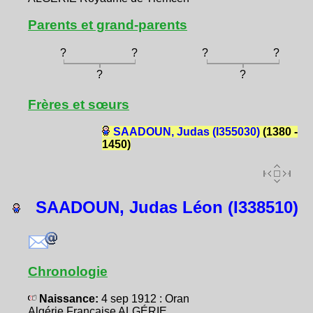
Parents et grand-parents
?
?
?
?
?
?
Frères et sœurs
SAADOUN, Judas (I355030)
(1380 -
1450)
SAADOUN, Judas Léon (I338510)
Chronologie
Naissance:
4 sep 1912 : Oran
Algérie Française ALGÉRIE