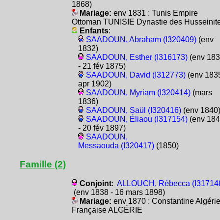
1868)
Mariage:
env 1831 : Tunis Empire
Ottoman TUNISIE Dynastie des Husseinit
Enfants
:
SAADOUN, Abraham (I320409)
(env
1832)
SAADOUN, Esther (I316173)
(env 18
- 21 fév 1875)
SAADOUN, David (I312773)
(env 1835
apr 1902)
SAADOUN, Myriam (I320414)
(mars
1836)
SAADOUN, Saül (I320416)
(env 1840
SAADOUN, Éliaou (I317154)
(env 18
- 20 fév 1897)
SAADOUN,
Messaouda (I320417)
(1850)
Famille (2)
Conjoint
:
ALLOUCH, Rébecca (I31714
(env 1838 - 16 mars 1898)
Mariage:
env 1870 : Constantine Algéri
Française ALGÉRIE