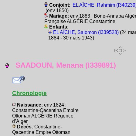
Conjoint
:
EL AÏCHE, Rahmim (I340239
(env 1850)
Mariage:
env 1883 : Bône-Annaba Algér
Française ALGÉRIE Constantine
Enfants
:
EL AÏCHE, Salomon (I339528)
(24 ma
1884 - 30 mars 1943)
SAADOUN, Menana (I339891)
Chronologie
Naissance:
env 1824 :
Constantine-Qacentina Empire
Ottoman ALGÉRIE Régence
d’Alger
Décès:
Constantine-
Qacentina Empire Ottoman