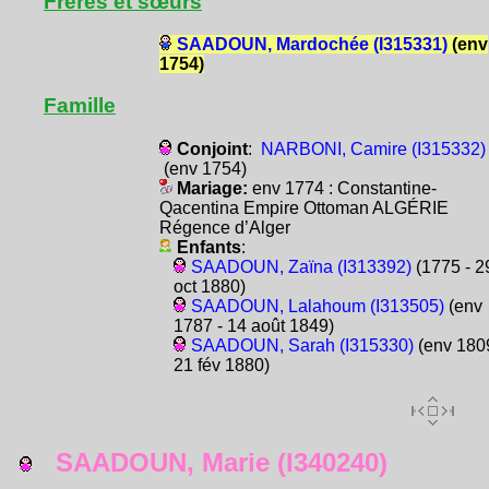
Frères et sœurs
SAADOUN, Mardochée (I315331)
(env
1754)
Famille
Conjoint
:
NARBONI, Camire (I315332)
(env 1754)
Mariage:
env 1774 : Constantine-
Qacentina Empire Ottoman ALGÉRIE
Régence d’Alger
Enfants
:
SAADOUN, Zaïna (I313392)
(1775 - 2
oct 1880)
SAADOUN, Lalahoum (I313505)
(env
1787 - 14 août 1849)
SAADOUN, Sarah (I315330)
(env 1809
21 fév 1880)
SAADOUN, Marie (I340240)