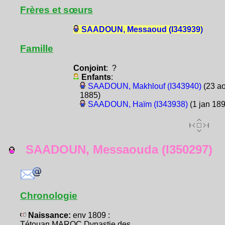
Frères et sœurs
SAADOUN, Messaoud (I343939)
Famille
Conjoint
: ?
Enfants
:
SAADOUN, Makhlouf (I343940)
(23 ao
1885)
SAADOUN, Haïm (I343938)
(1 jan 189
SAADOUN, Messaouda (I350297)
Chronologie
Naissance:
env 1809 :
Tétouan MAROC Dynastie des