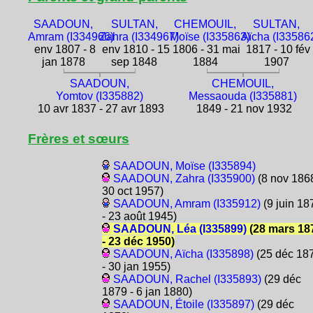
SAADOUN,
SULTAN,
CHEMOUIL,
SULTAN,
Amram (I334966)
Zahra (I334967)
Moïse (I335863)
Aïcha (I33586
env 1807 - 8
env 1810 - 15
1806 - 31 mai
1817 - 10 fév
jan 1878
sep 1848
1884
1907
SAADOUN,
CHEMOUIL,
Yomtov (I335882)
Messaouda (I335881)
10 avr 1837 - 27 avr 1893
1849 - 21 nov 1932
Frères et sœurs
SAADOUN, Moïse (I335894)
SAADOUN, Zahra (I335900)
(8 nov 1868
30 oct 1957)
SAADOUN, Amram (I335912)
(9 juin 18
- 23 août 1945)
SAADOUN, Léa (I335899)
(28 mars 18
- 23 déc 1950)
SAADOUN, Aïcha (I335898)
(25 déc 18
- 30 jan 1955)
SAADOUN, Rachel (I335893)
(29 déc
1879 - 6 jan 1880)
SAADOUN, Étoile (I335897)
(29 déc