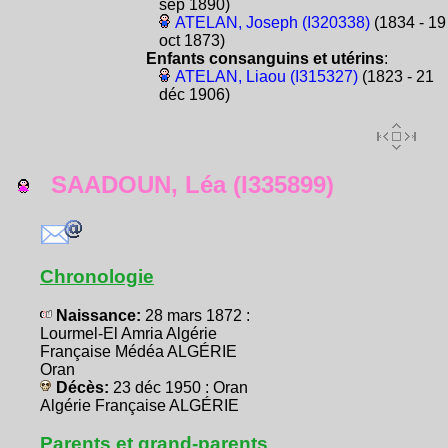
sep 1890)
ATELAN, Joseph (I320338)
(1834 - 19
oct 1873)
Enfants consanguins et utérins
:
ATELAN, Liaou (I315327)
(1823 - 21
déc 1906)
SAADOUN, Léa (I335899)
Chronologie
Naissance:
28 mars 1872 :
Lourmel-El Amria Algérie
Française Médéa ALGÉRIE
Oran
Décès:
23 déc 1950 : Oran
Algérie Française ALGÉRIE
Parents et grand-parents