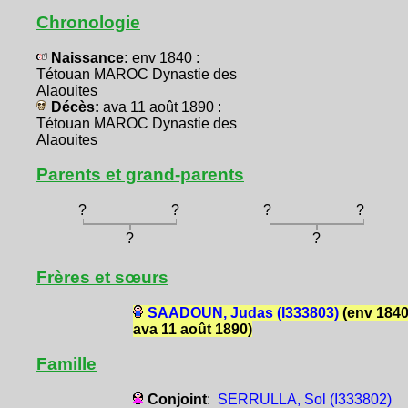
Chronologie
Naissance:
env 1840 :
Tétouan MAROC Dynastie des
Alaouites
Décès:
ava 11 août 1890 :
Tétouan MAROC Dynastie des
Alaouites
Parents et grand-parents
?
?
?
?
?
?
Frères et sœurs
SAADOUN, Judas (I333803)
(env 1840
ava 11 août 1890)
Famille
Conjoint
:
SERRULLA, Sol (I333802)