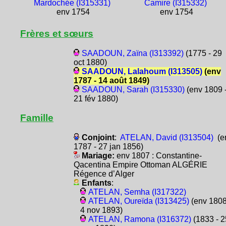
Mardochée (I315331)
Camire (I315332)
env 1754
env 1754
Frères et sœurs
SAADOUN, Zaïna (I313392)
(1775 - 29
oct 1880)
SAADOUN, Lalahoum (I313505)
(env
1787 - 14 août 1849)
SAADOUN, Sarah (I315330)
(env 1809 
21 fév 1880)
Famille
Conjoint
:
ATELAN, David (I313504)
(e
1787 - 27 jan 1856)
Mariage:
env 1807 : Constantine-
Qacentina Empire Ottoman ALGÉRIE
Régence d’Alger
Enfants
:
ATELAN, Semha (I317322)
ATELAN, Oureïda (I313425)
(env 1808
4 nov 1893)
ATELAN, Ramona (I316372)
(1833 - 2