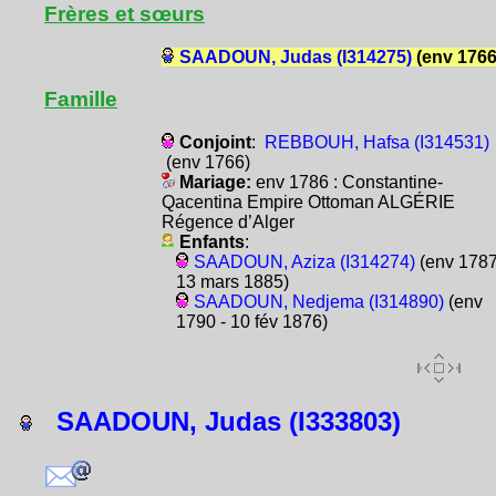
Frères et sœurs
SAADOUN, Judas (I314275)
(env 1766
Famille
Conjoint
:
REBBOUH, Hafsa (I314531)
(env 1766)
Mariage:
env 1786 : Constantine-
Qacentina Empire Ottoman ALGÉRIE
Régence d’Alger
Enfants
:
SAADOUN, Aziza (I314274)
(env 1787
13 mars 1885)
SAADOUN, Nedjema (I314890)
(env
1790 - 10 fév 1876)
SAADOUN, Judas (I333803)