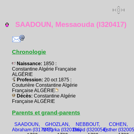
SAADOUN, Messaouda (I320417)
Chronologie
Naissance:
1850 :
Constantine Algérie Française
ALGÉRIE
Profession:
20 oct 1875 :
Couturière Constantine Algérie
Française ALGÉRIE
Décès:
Constantine Algérie
Française ALGÉRIE
Parents et grand-parents
SAADOUN,
GHOZLAN,
NEBBOUT,
COHEN,
Abraham (I317147)
M'Barka (I320396)
David (I320054)
Esther (I3200