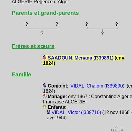
ALGÉRIE Régence d’Alger
Parents et grand-parents
?
?
?
?
?
?
Frères et sœurs
SAADOUN, Menana (I339891)
(env
1824)
Famille
Conjoint
:
VIDAL, Chalom (I339890)
(e
1824)
Mariage:
env 1867 : Constantine Algéri
Française ALGÉRIE
Enfants
:
VIDAL, Victor (I339710)
(12 nov 1868 -
avr 1944)