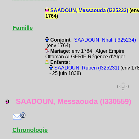
SAADOUN, Messaouda (I325233)
(en
1764)
Famille
Conjoint
:
SAADOUN, Nhali (I325234)
(env 1764)
Mariage:
env 1784 : Alger Empire
Ottoman ALGÉRIE Régence d’Alger
Enfants
:
SAADOUN, Ruben (I325231)
(env 17
- 25 juin 1838)
SAADOUN, Messaouda (I330559)
Chronologie