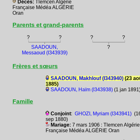
Décès:
Tlemcen Algérie
Française Médéa ALGÉRIE
Oran
Parents et grand-parents
?
?
?
?
SAADOUN,
?
Messaoud (I343939)
Frères et sœurs
SAADOUN, Makhlouf (I343940)
(23 ao
1885)
SAADOUN, Haïm (I343938)
(1 jan 1891
Famille
Conjoint
:
GHOZI, Myriam (I343941)
(1
sep 1880)
Mariage:
7 mars 1906 : Tlemcen Algérie
Française Médéa ALGÉRIE Oran