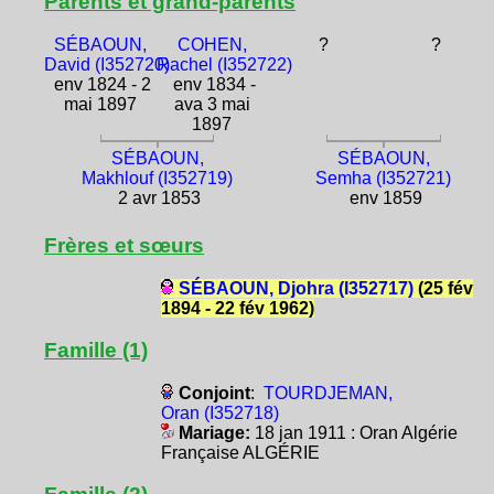
Parents et grand-parents
SÉBAOUN,
COHEN,
?
?
David (I352720)
Rachel (I352722)
env 1824 - 2
env 1834 -
mai 1897
ava 3 mai
1897
SÉBAOUN,
SÉBAOUN,
Makhlouf (I352719)
Semha (I352721)
2 avr 1853
env 1859
Frères et sœurs
SÉBAOUN, Djohra (I352717)
(25 fév
1894 - 22 fév 1962)
Famille (1)
Conjoint
:
TOURDJEMAN,
Oran (I352718)
Mariage:
18 jan 1911 : Oran Algérie
Française ALGÉRIE