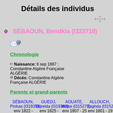
Détails des individus
SÉBAOUN, Bendkia (I323718)
Chronologie
Naissance:
8 sep 1887 :
Constantine Algérie Française
ALGÉRIE
Décès:
Constantine Algérie
Française ALGÉRIE
Parents et grand-parents
SÉBAOUN,
GUEDJ,
AOUATE,
ALLOUCH,
Pinhas (I319359)
Oureïda (I319360)
Moïse (I315275)
Zaghda (I3152
env 1822 -
env 1825 -
env 1807 - 25
env 1801 - 19