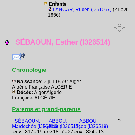
Enfants
:
LANCAR, Ruben (I351067)
(21 avr
1866)
SÉBAOUN, Esther (I326514)
Chronologie
Naissance:
3 juil 1869 : Alger
Algérie Française ALGÉRIE
Décès:
Alger Algérie
Française ALGÉRIE
Parents et grand-parents
SÉBAOUN,
ABBOU,
ABBOU,
?
Mardochée (I326516)
Myriam (I326517)
Jacob (I326519)
env 1817 - 19
env 1817 - 27
env 1824 - 13