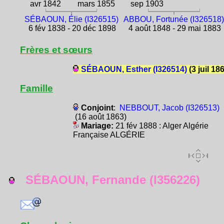
avr 1842
mars 1855
sep 1903
SÉBAOUN, Élie (I326515)
ABBOU, Fortunée (I326518
6 fév 1838 - 20 déc 1898
4 août 1848 - 29 mai 1883
Frères et sœurs
SÉBAOUN, Esther (I326514)
(3 juil 18
Famille
Conjoint
:
NEBBOUT, Jacob (I326513)
(16 août 1863)
Mariage:
21 fév 1888 : Alger Algérie
Française ALGÉRIE
SÉBAOUN, Fernande (I356226)