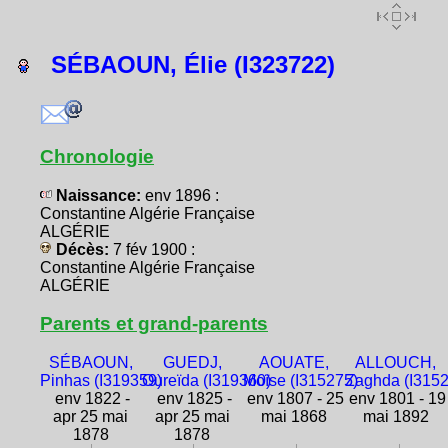
SÉBAOUN, Élie (I323722)
Chronologie
Naissance:
env 1896 :
Constantine Algérie Française
ALGÉRIE
Décès:
7 fév 1900 :
Constantine Algérie Française
ALGÉRIE
Parents et grand-parents
SÉBAOUN,
GUEDJ,
AOUATE,
ALLOUCH,
Pinhas (I319359)
Oureïda (I319360)
Moïse (I315275)
Zaghda (I3152
env 1822 -
env 1825 -
env 1807 - 25
env 1801 - 19
apr 25 mai
apr 25 mai
mai 1868
mai 1892
1878
1878