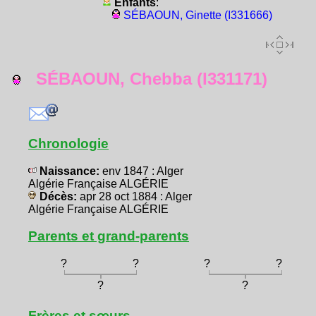
Enfants
:
SÉBAOUN, Ginette (I331666)
SÉBAOUN, Chebba (I331171)
Chronologie
Naissance:
env 1847 : Alger
Algérie Française ALGÉRIE
Décès:
apr 28 oct 1884 : Alger
Algérie Française ALGÉRIE
Parents et grand-parents
?
?
?
?
?
?
Frères et sœurs