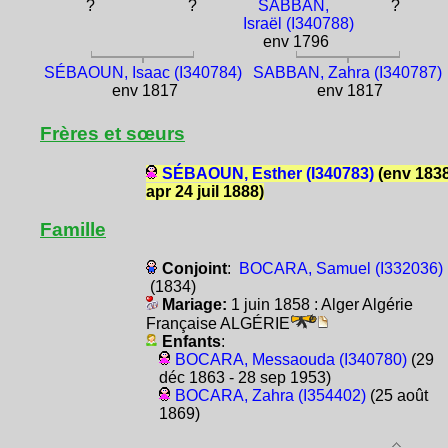
?
?
SABBAN,
?
Israël (I340788)
env 1796
SÉBAOUN, Isaac (I340784)
SABBAN, Zahra (I340787)
env 1817
env 1817
Frères et sœurs
SÉBAOUN, Esther (I340783)
(env 1838
apr 24 juil 1888)
Famille
Conjoint
:
BOCARA, Samuel (I332036)
(1834)
Mariage:
1 juin 1858 : Alger Algérie
Française ALGÉRIE
Enfants
:
BOCARA, Messaouda (I340780)
(29
déc 1863 - 28 sep 1953)
BOCARA, Zahra (I354402)
(25 août
1869)