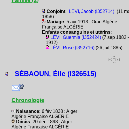
Famille (2)
Conjoint
:
LÉVI, Jacob (I352714)
(11 m
1858)
Mariage:
5 avr 1913 : Oran Algérie
Française ALGÉRIE
Enfants consanguins et utérins
:
LÉVI, Guermia (I352424)
(7 sep 1882 -
1912)
LÉVI, Rose (I352716)
(26 juil 1885)
SÉBAOUN, Élie (I326515)
Chronologie
Naissance:
6 fév 1838 : Alger
Algérie Française ALGÉRIE
Décès:
20 déc 1898 : Alger
Algérie Française ALGÉRIE