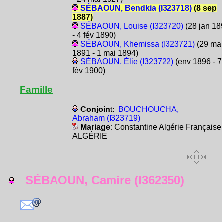
SÉBAOUN, Bendkia (I323718)
(8 sep
1887)
SÉBAOUN, Louise (I323720)
(28 jan 18
- 4 fév 1890)
SÉBAOUN, Khemissa (I323721)
(29 ma
1891 - 1 mai 1894)
SÉBAOUN, Élie (I323722)
(env 1896 - 7
fév 1900)
Famille
Conjoint
:
BOUCHOUCHA,
Abraham (I323719)
Mariage:
Constantine Algérie Française
ALGÉRIE
SÉBAOUN, Camire (I362350)