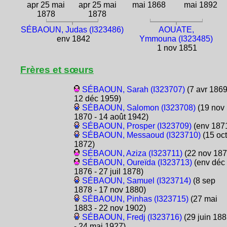
apr 25 mai
apr 25 mai
mai 1868
mai 1892
1878
1878
SÉBAOUN, Judas (I323486)
AOUATE,
env 1842
Ymmouna (I323485)
1 nov 1851
Frères et sœurs
SÉBAOUN, Sarah (I323707)
(7 avr 1869
12 déc 1959)
SÉBAOUN, Salomon (I323708)
(19 nov
1870 - 14 août 1942)
SÉBAOUN, Prosper (I323709)
(env 187
SÉBAOUN, Messaoud (I323710)
(15 oct
1872)
SÉBAOUN, Aziza (I323711)
(22 nov 187
SÉBAOUN, Oureïda (I323713)
(env déc
1876 - 27 juil 1878)
SÉBAOUN, Samuel (I323714)
(8 sep
1878 - 17 nov 1880)
SÉBAOUN, Pinhas (I323715)
(27 mai
1883 - 22 nov 1902)
SÉBAOUN, Fredj (I323716)
(29 juin 18
- 24 mai 1927)