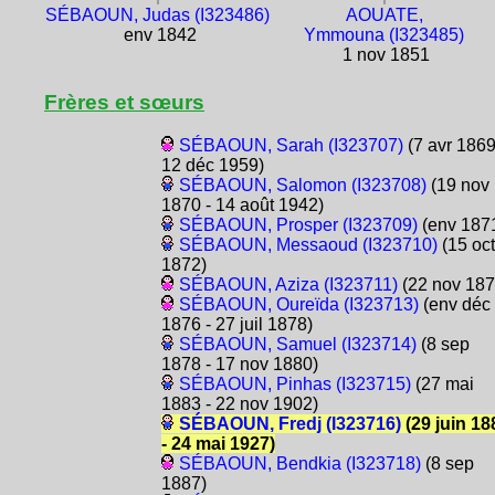
SÉBAOUN, Judas (I323486)
AOUATE,
env 1842
Ymmouna (I323485)
1 nov 1851
Frères et sœurs
SÉBAOUN, Sarah (I323707)
(7 avr 1869
12 déc 1959)
SÉBAOUN, Salomon (I323708)
(19 nov
1870 - 14 août 1942)
SÉBAOUN, Prosper (I323709)
(env 187
SÉBAOUN, Messaoud (I323710)
(15 oct
1872)
SÉBAOUN, Aziza (I323711)
(22 nov 187
SÉBAOUN, Oureïda (I323713)
(env déc
1876 - 27 juil 1878)
SÉBAOUN, Samuel (I323714)
(8 sep
1878 - 17 nov 1880)
SÉBAOUN, Pinhas (I323715)
(27 mai
1883 - 22 nov 1902)
SÉBAOUN, Fredj (I323716)
(29 juin 18
- 24 mai 1927)
SÉBAOUN, Bendkia (I323718)
(8 sep
1887)