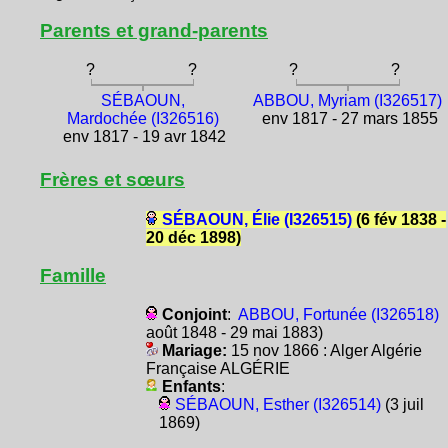
Parents et grand-parents
?
?
?
?
SÉBAOUN,
ABBOU, Myriam (I326517)
Mardochée (I326516)
env 1817 - 27 mars 1855
env 1817 - 19 avr 1842
Frères et sœurs
SÉBAOUN, Élie (I326515)
(6 fév 1838 -
20 déc 1898)
Famille
Conjoint
:
ABBOU, Fortunée (I326518)
août 1848 - 29 mai 1883)
Mariage:
15 nov 1866 : Alger Algérie
Française ALGÉRIE
Enfants
:
SÉBAOUN, Esther (I326514)
(3 juil
1869)