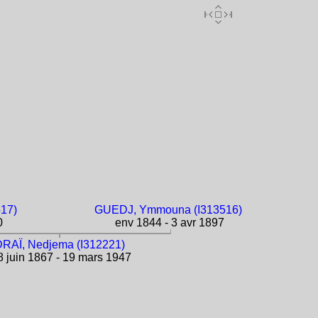
517)
GUEDJ, Ymmouna (I313516)
0
env 1844 - 3 avr 1897
DRAÏ, Nedjema (I312221)
 juin 1867 - 19 mars 1947