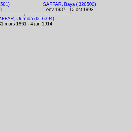
0501)
SAFFAR, Baya (I320500)
8
env 1837 - 13 oct 1892
FFAR, Oureïda (I316394)
1 mars 1861 - 4 jan 1914