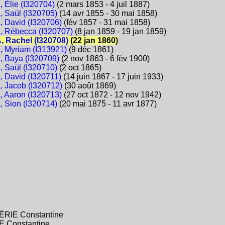
Élie (I320704)
(2 mars 1853 - 4 juil 1887)
Saül (I320705)
(14 avr 1855 - 30 mai 1858)
David (I320706)
(fév 1857 - 31 mai 1858)
 Rébecca (I320707)
(8 jan 1859 - 19 jan 1859)
 Rachel (I320708)
(22 jan 1860)
 Myriam (I313921)
(9 déc 1861)
 Baya (I320709)
(2 nov 1863 - 6 fév 1900)
Saül (I320710)
(2 oct 1865)
David (I320711)
(14 juin 1867 - 17 juin 1933)
Jacob (I320712)
(30 août 1869)
Aaron (I320713)
(27 oct 1872 - 12 nov 1942)
Sion (I320714)
(20 mai 1875 - 11 avr 1877)
LGÉRIE Constantine
IE Constantine