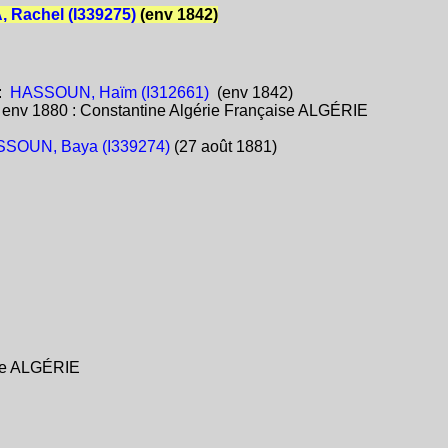
 Rachel (I339275)
(env 1842)
:
HASSOUN, Haïm (I312661)
(env 1842)
:
env 1880 : Constantine Algérie Française ALGÉRIE
SOUN, Baya (I339274)
(27 août 1881)
ise ALGÉRIE