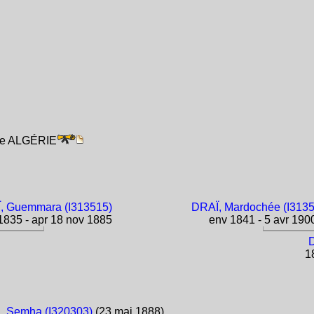
ise ALGÉRIE
, Guemmara (I313515)
DRAÏ, Mardochée (I313
835 - apr 18 nov 1885
env 1841 - 5 avr 190
18
 Semha (I320303)
(23 mai 1888)