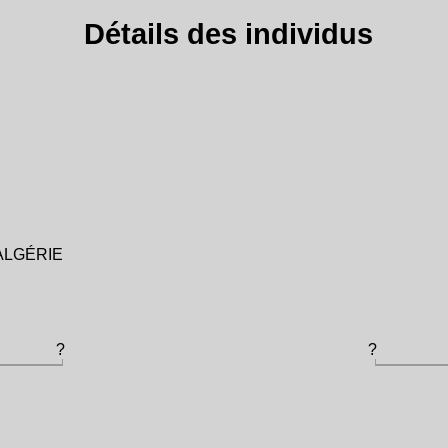
Détails des individus
e ALGÉRIE
?
?