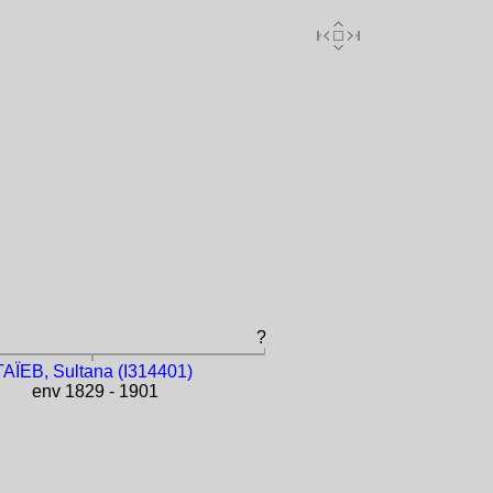
?
TAÏEB, Sultana (I314401)
env 1829 - 1901