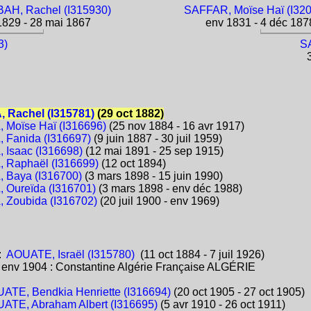
AH, Rachel (I315930)
SAFFAR, Moïse Haï (I32
829 - 28 mai 1867
env 1831 - 4 déc 187
3)
SA
3
 Rachel (I315781)
(29 oct 1882)
Moïse Haï (I316696)
(25 nov 1884 - 16 avr 1917)
Fanida (I316697)
(9 juin 1887 - 30 juil 1959)
Isaac (I316698)
(12 mai 1891 - 25 sep 1915)
 Raphaël (I316699)
(12 oct 1894)
 Baya (I316700)
(3 mars 1898 - 15 juin 1990)
Oureïda (I316701)
(3 mars 1898 - env déc 1988)
Zoubida (I316702)
(20 juil 1900 - env 1969)
:
AOUATE, Israël (I315780)
(11 oct 1884 - 7 juil 1926)
:
env 1904 : Constantine Algérie Française ALGÉRIE
ATE, Bendkia Henriette (I316694)
(20 oct 1905 - 27 oct 1905)
ATE, Abraham Albert (I316695)
(5 avr 1910 - 26 oct 1911)