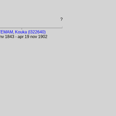
?
TEMAM, Kouka (I322640)
nv 1843 - apr 19 nov 1902