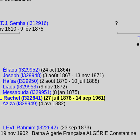
DJ, Semha (I312916)
?
v 1810 - 9 fév 1875
)
e
Éliaou (I329952)
(24 oct 1864)
 Joseph (I329948)
(3 août 1867 - 13 nov 1871)
Hafsa (I329950)
(2 août 1870 - 10 juil 1888)
Liaou (I329953)
(9 nov 1872)
 Messaouda (I329951)
(8 jan 1875)
 Rachel (I322641)
(27 juil 1878 - 14 sep 1961)
Aziza (I329949)
(4 avr 1882)
:
LÉVI, Rahmim (I322642)
(23 sep 1873)
:
19 nov 1902 : Batna Algérie Française ALGÉRIE Constantine