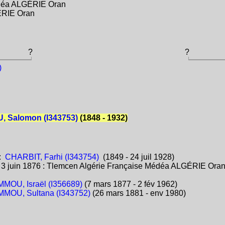
édéa ALGÉRIE Oran
ÉRIE Oran
?
?
)
 Salomon (I343753)
(1848 - 1932)
:
CHARBIT, Farhi (I343754)
(1849 - 24 juil 1928)
:
3 juin 1876 : Tlemcen Algérie Française Médéa ALGÉRIE Ora
MOU, Israël (I356689)
(7 mars 1877 - 2 fév 1962)
MOU, Sultana (I343752)
(26 mars 1881 - env 1980)