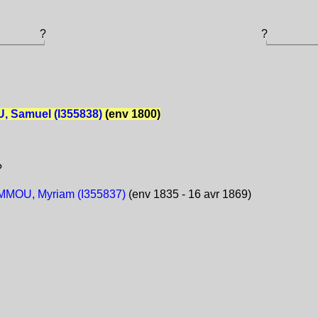
?
?
 Samuel (I355838)
(env 1800)
?
MOU, Myriam (I355837)
(env 1835 - 16 avr 1869)