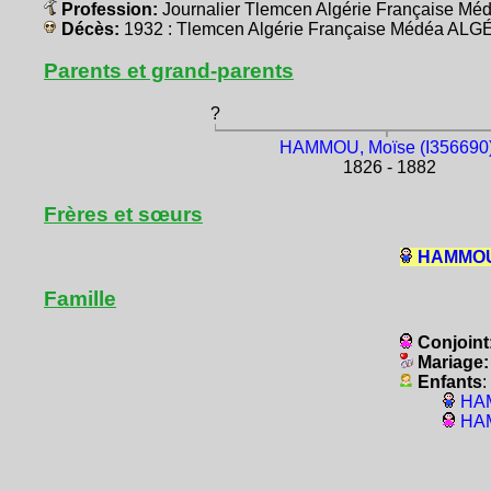
Profession:
Journalier Tlemcen Algérie Française M
Décès:
1932 : Tlemcen Algérie Française Médéa ALG
Parents et grand-parents
?
HAMMOU, Moïse (I356690
1826 - 1882
Frères et sœurs
HAMMOU,
Famille
Conjoint
Mariage
Enfants
:
HAM
HAM