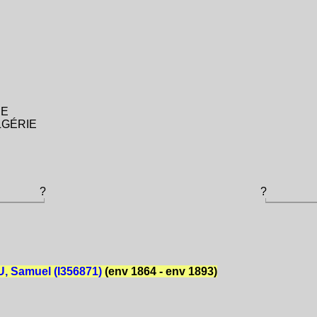
IE
 ALGÉRIE
?
?
 Samuel (I356871)
(env 1864 - env 1893)