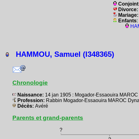
Conjoint
Divorce
Mariage
Enfants
:
HAM
HAMMOU, Samuel (I348365)
Chronologie
Naissance:
14 jan 1905 : Mogador-Essaouira MAROC 
Profession:
Rabbin Mogador-Essaouira MAROC Dynast
Décès:
Avéré
Parents et grand-parents
?