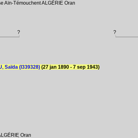
çaise Aïn-Témouchent ALGÉRIE Oran
?
?
 Saïda (I339328)
(27 jan 1890 - 7 sep 1943)
 ALGÉRIE Oran