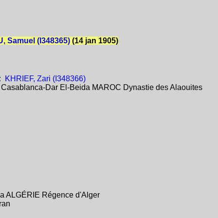
 Samuel (I348365)
(14 jan 1905)
:
KHRIEF, Zari (I348366)
:
Casablanca-Dar El-Beida MAROC Dynastie des Alaouites
éa ALGÉRIE Régence d'Alger
ran