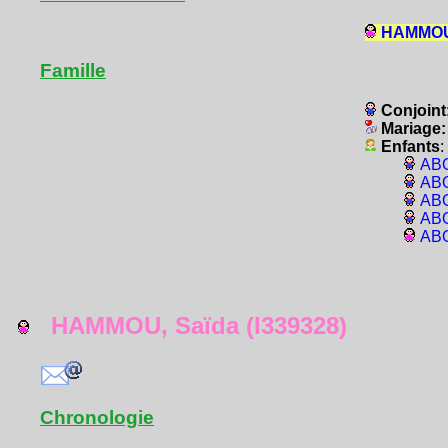
HAMMOU,
Famille
Conjoint
Mariage
Enfants
:
ABO
ABO
ABO
ABO
ABO
HAMMOU, Saïda (I339328)
Chronologie