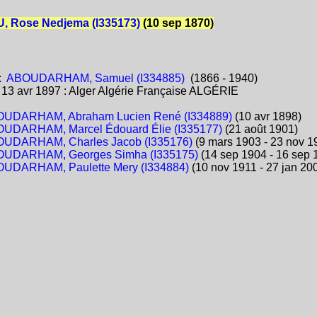
 Rose Nedjema (I335173)
(10 sep 1870)
:
ABOUDARHAM, Samuel (I334885)
(1866 - 1940)
:
13 avr 1897 : Alger Algérie Française ALGÉRIE
UDARHAM, Abraham Lucien René (I334889)
(10 avr 1898)
UDARHAM, Marcel Édouard Élie (I335177)
(21 août 1901)
UDARHAM, Charles Jacob (I335176)
(9 mars 1903 - 23 nov 1
UDARHAM, Georges Simha (I335175)
(14 sep 1904 - 16 sep 
UDARHAM, Paulette Mery (I334884)
(10 nov 1911 - 27 jan 20