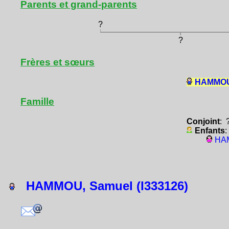
Parents et grand-parents
?
?
Frères et sœurs
HAMMOU,
Famille
Conjoint
: 
Enfants
:
HAM
HAMMOU, Samuel (I333126)