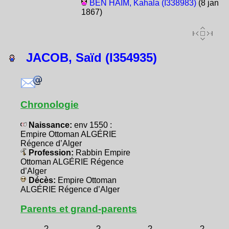
BEN HAÏM, Kahala (I338983)
(8 jan
1867)
JACOB, Saïd (I354935)
Chronologie
Naissance:
env 1550 :
Empire Ottoman ALGÉRIE
Régence d’Alger
Profession:
Rabbin Empire
Ottoman ALGÉRIE Régence
d’Alger
Décès:
Empire Ottoman
ALGÉRIE Régence d’Alger
Parents et grand-parents
?
?
?
?