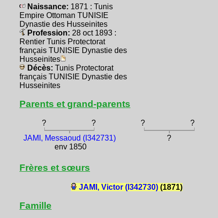
Naissance:
1871 : Tunis
Empire Ottoman TUNISIE
Dynastie des Husseinites
Profession:
28 oct 1893 :
Rentier Tunis Protectorat
français TUNISIE Dynastie des
Husseinites
Décès:
Tunis Protectorat
français TUNISIE Dynastie des
Husseinites
Parents et grand-parents
?
?
?
?
JAMI, Messaoud (I342731)
?
env 1850
Frères et sœurs
JAMI, Victor (I342730)
(1871)
Famille