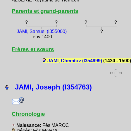
Parents et grand-parents
?
?
?
?
JAMI, Samuel (I355000)
?
env 1400
Frères et sœurs
JAMI, Chemtov (I354999)
(1430 - 1500)
JAMI, Joseph (I354763)
Chronologie
Naissance:
Fès MAROC
Décès:
Fès MAROC