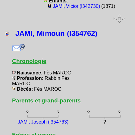
Enfants
:
JAMI, Victor (I342730)
(1871)
JAMI, Mimoun (I354762)
Chronologie
Naissance:
Fès MAROC
Profession:
Rabbin Fès
MAROC
Décès:
Fès MAROC
Parents et grand-parents
?
?
?
?
JAMI, Joseph (I354763)
?
Frères et sœurs