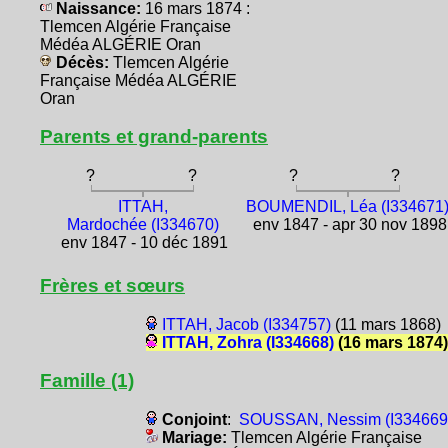
Naissance:
16 mars 1874 :
Tlemcen Algérie Française
Médéa ALGÉRIE Oran
Décès:
Tlemcen Algérie
Française Médéa ALGÉRIE
Oran
Parents et grand-parents
?
?
?
?
ITTAH,
BOUMENDIL, Léa (I334671
Mardochée (I334670)
env 1847 - apr 30 nov 1898
env 1847 - 10 déc 1891
Frères et sœurs
ITTAH, Jacob (I334757)
(11 mars 1868)
ITTAH, Zohra (I334668)
(16 mars 1874)
Famille (1)
Conjoint
:
SOUSSAN, Nessim (I334669
Mariage:
Tlemcen Algérie Française