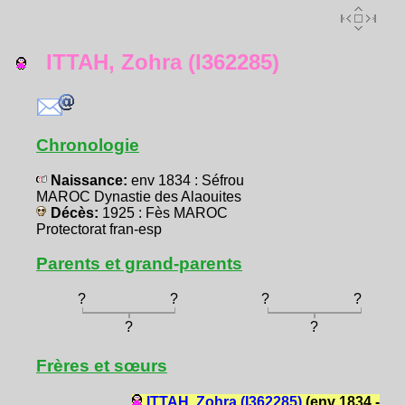
ITTAH, Zohra (I362285)
Chronologie
Naissance:
env 1834 : Séfrou
MAROC Dynastie des Alaouites
Décès:
1925 : Fès MAROC
Protectorat fran-esp
Parents et grand-parents
?
?
?
?
?
?
Frères et sœurs
ITTAH, Zohra (I362285)
(env 1834 -