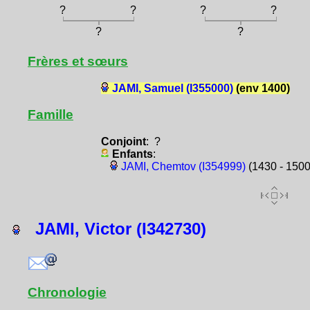
?
?
?
?
?
?
Frères et sœurs
JAMI, Samuel (I355000)
(env 1400)
Famille
Conjoint
: ?
Enfants
:
JAMI, Chemtov (I354999)
(1430 - 1500
JAMI, Victor (I342730)
Chronologie