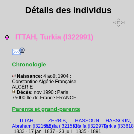
Détails des individus
ITTAH, Turkia (I322991)
Chronologie
Naissance:
4 août 1904 :
Constantine Algérie Française
ALGÉRIE
Décès:
nov 1990 : Paris
75000 Île-de-France FRANCE
Parents et grand-parents
ITTAH,
ZERBIB,
HASSOUN,
HASSOUN,
Abraham (I321552)
Hadjila (I321553)
Khalfa (I322979)
Turkia (I33618
1833 - 17 jan
1837 - 23 juil
1835 - 1891