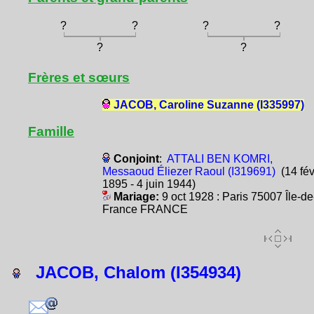
?
?
?
?
?
?
Frères et sœurs
JACOB, Caroline Suzanne (I335997)
Famille
Conjoint
:
ATTALI BEN KOMRI,
Messaoud Éliezer Raoul (I319691)
(14 fé
1895 - 4 juin 1944)
Mariage:
9 oct 1928 : Paris 75007 Île-de
France FRANCE
JACOB, Chalom (I354934)