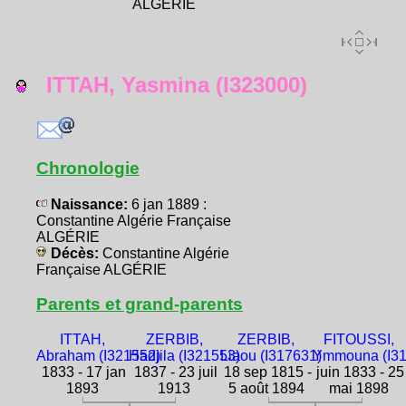
ALGÉRIE
ITTAH, Yasmina (I323000)
Chronologie
Naissance:
6 jan 1889 :
Constantine Algérie Française
ALGÉRIE
Décès:
Constantine Algérie
Française ALGÉRIE
Parents et grand-parents
ITTAH,
ZERBIB,
ZERBIB,
FITOUSSI,
Abraham (I321552)
Hadjila (I321553)
Liaou (I317631)
Ymmouna (I31
1833 - 17 jan
1837 - 23 juil
18 sep 1815 -
juin 1833 - 25
1893
1913
5 août 1894
mai 1898