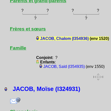
Parents et grand-parents
?
?
?
?
?
?
Frères et sœurs
JACOB, Chalom (I354936)
(env 1520)
Famille
Conjoint
: ?
Enfants
:
JACOB, Saïd (I354935)
(env 1550)
JACOB, Moïse (I324931)