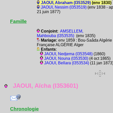
JAOUI, Abraham (I353529)
(env 1830)
JAOUI, Nessim (I353519)
(env 1838 - ap
21 juin 1877)
Famille
Conjoint
:
AMSELLEM,
Mahbouba (I353535)
(env 1835)
Mariage:
env 1859 : Bou-Saâda Algérie
Française ALGÉRIE Alger
Enfants
:
JAOUI, Nedjema (I353548)
(1860)
JAOUI, Nouna (I353530)
(4 oct 1865)
JAOUI, Bellara (I353534)
(11 jan 1873
JAOUI, Aïcha (I353601)
Chronologie