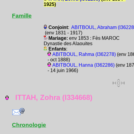
1925)
Famille
Conjoint
:
ABITBOUL, Abraham (I36228
(env 1831 - 1917)
Mariage:
env 1853 : Fès MAROC
Dynastie des Alaouites
Enfants
:
ABITBOUL, Rahma (I362278)
(env 18
- oct 1888)
ABITBOUL, Hanna (I362286)
(env 18
- 14 juin 1966)
ITTAH, Zohra (I334668)
Chronologie