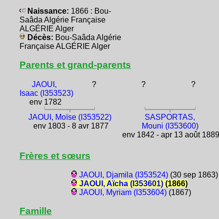
Naissance:
1866 : Bou-
Saâda Algérie Française
ALGÉRIE Alger
Décès:
Bou-Saâda Algérie
Française ALGÉRIE Alger
Parents et grand-parents
JAOUI,
?
?
?
Isaac (I353523)
env 1782
JAOUI, Moïse (I353522)
SASPORTAS,
env 1803 - 8 avr 1877
Mouni (I353600)
env 1842 - apr 13 août 188
Frères et sœurs
JAOUI, Djamila (I353524)
(30 sep 1863)
JAOUI, Aïcha (I353601)
(1866)
JAOUI, Myriam (I353604)
(1867)
Famille