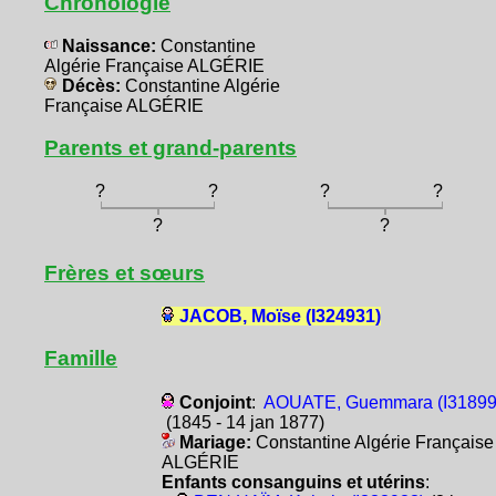
Chronologie
Naissance:
Constantine
Algérie Française ALGÉRIE
Décès:
Constantine Algérie
Française ALGÉRIE
Parents et grand-parents
?
?
?
?
?
?
Frères et sœurs
JACOB, Moïse (I324931)
Famille
Conjoint
:
AOUATE, Guemmara (I31899
(1845 - 14 jan 1877)
Mariage:
Constantine Algérie Française
ALGÉRIE
Enfants consanguins et utérins
: