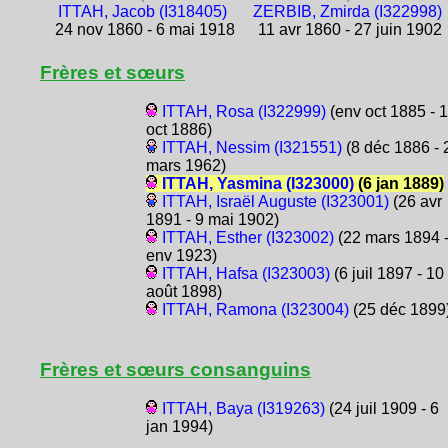
ITTAH, Jacob (I318405)
ZERBIB, Zmirda (I322998)
24 nov 1860 - 6 mai 1918
11 avr 1860 - 27 juin 1902
Frères et sœurs
ITTAH, Rosa (I322999)
(env oct 1885 - 
oct 1886)
ITTAH, Nessim (I321551)
(8 déc 1886 - 
mars 1962)
ITTAH, Yasmina (I323000)
(6 jan 1889)
ITTAH, Israël Auguste (I323001)
(26 avr
1891 - 9 mai 1902)
ITTAH, Esther (I323002)
(22 mars 1894 
env 1923)
ITTAH, Hafsa (I323003)
(6 juil 1897 - 10
août 1898)
ITTAH, Ramona (I323004)
(25 déc 1899
Frères et sœurs consanguins
ITTAH, Baya (I319263)
(24 juil 1909 - 6
jan 1994)