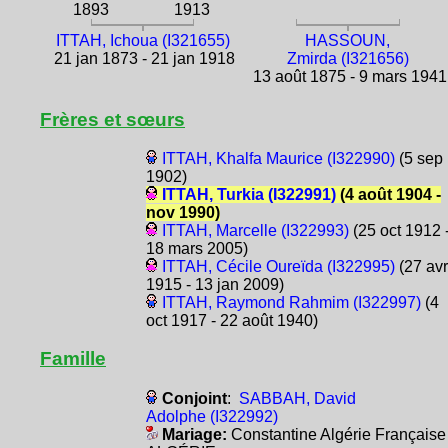
1893
1913
ITTAH, Ichoua (I321655)
HASSOUN,
21 jan 1873 - 21 jan 1918
Zmirda (I321656)
13 août 1875 - 9 mars 1941
Frères et sœurs
ITTAH, Khalfa Maurice (I322990)
(5 sep
1902)
ITTAH, Turkia (I322991)
(4 août 1904 -
nov 1990)
ITTAH, Marcelle (I322993)
(25 oct 1912 
18 mars 2005)
ITTAH, Cécile Oureïda (I322995)
(27 avr
1915 - 13 jan 2009)
ITTAH, Raymond Rahmim (I322997)
(4
oct 1917 - 22 août 1940)
Famille
Conjoint
:
SABBAH, David
Adolphe (I322992)
Mariage:
Constantine Algérie Française