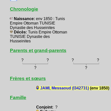
Chronologie
Naissance:
env 1850 : Tunis
Empire Ottoman TUNISIE
Dynastie des Husseinites
Décès:
Tunis Empire Ottoman
TUNISIE Dynastie des
Husseinites
Parents et grand-parents
?
?
?
?
?
?
Frères et sœurs
JAMI, Messaoud (I342731)
(env 1850)
Famille
Conjoint
: ?