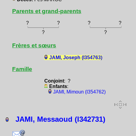
Parents et grand-parents
?
?
?
?
?
?
Frères et sœurs
JAMI, Joseph (I354763)
Famille
Conjoint
: ?
Enfants
:
JAMI, Mimoun (I354762)
JAMI, Messaoud (I342731)