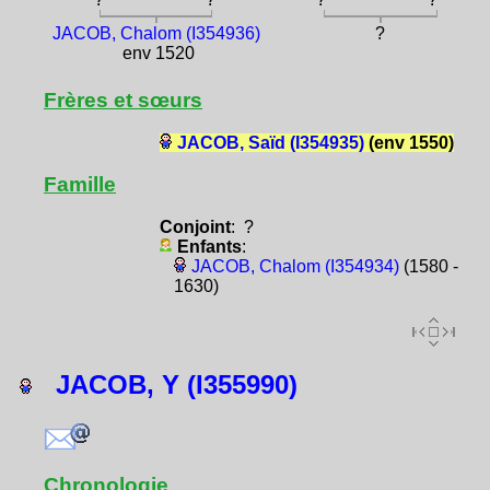
JACOB, Chalom (I354936)
?
env 1520
Frères et sœurs
JACOB, Saïd (I354935)
(env 1550)
Famille
Conjoint
: ?
Enfants
:
JACOB, Chalom (I354934)
(1580 -
1630)
JACOB, Y (I355990)
Chronologie