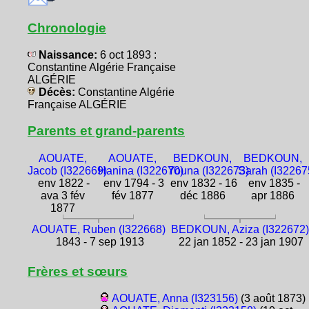
Chronologie
Naissance:
6 oct 1893 :
Constantine Algérie Française
ALGÉRIE
Décès:
Constantine Algérie
Française ALGÉRIE
Parents et grand-parents
AOUATE,
AOUATE,
BEDKOUN,
BEDKOUN,
Jacob (I322669)
Hanina (I322670)
Youna (I322673)
Sarah (I32267
env 1822 -
env 1794 - 3
env 1832 - 16
env 1835 -
ava 3 fév
fév 1877
déc 1886
apr 1886
1877
AOUATE, Ruben (I322668)
BEDKOUN, Aziza (I322672)
1843 - 7 sep 1913
22 jan 1852 - 23 jan 1907
Frères et sœurs
AOUATE, Anna (I323156)
(3 août 1873)