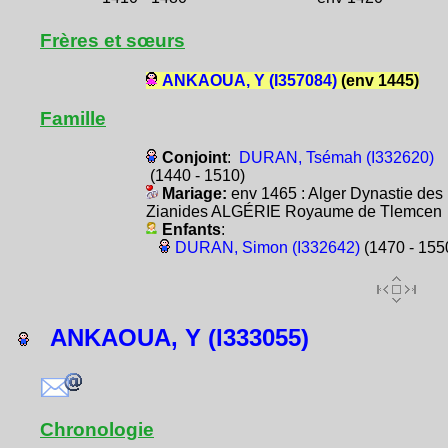
Frères et sœurs
ANKAOUA, Y (I357084)
(env 1445)
Famille
Conjoint
:
DURAN, Tsémah (I332620)
(1440 - 1510)
Mariage:
env 1465 : Alger Dynastie des
Zianides ALGÉRIE Royaume de Tlemcen
Enfants
:
DURAN, Simon (I332642)
(1470 - 155
ANKAOUA, Y (I333055)
Chronologie