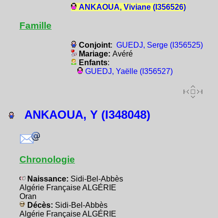
ANKAOUA, Viviane (I356526)
Famille
Conjoint
:
GUEDJ, Serge (I356525)
Mariage:
Avéré
Enfants
:
GUEDJ, Yaëlle (I356527)
ANKAOUA, Y (I348048)
Chronologie
Naissance:
Sidi-Bel-Abbès
Algérie Française ALGÉRIE
Oran
Décès:
Sidi-Bel-Abbès
Algérie Française ALGÉRIE