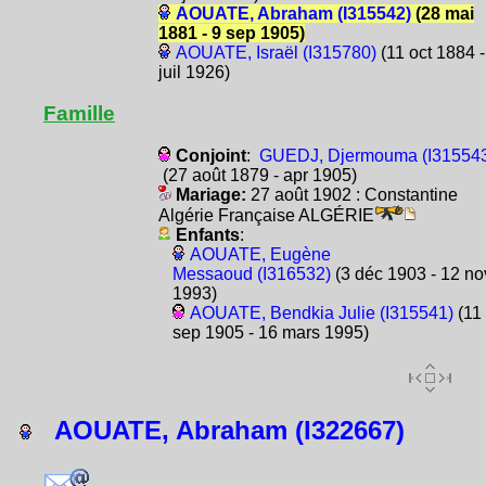
AOUATE, Abraham (I315542)
(28 mai
1881 - 9 sep 1905)
AOUATE, Israël (I315780)
(11 oct 1884 -
juil 1926)
Famille
Conjoint
:
GUEDJ, Djermouma (I31554
(27 août 1879 - apr 1905)
Mariage:
27 août 1902 : Constantine
Algérie Française ALGÉRIE
Enfants
:
AOUATE, Eugène
Messaoud (I316532)
(3 déc 1903 - 12 no
1993)
AOUATE, Bendkia Julie (I315541)
(11
sep 1905 - 16 mars 1995)
AOUATE, Abraham (I322667)