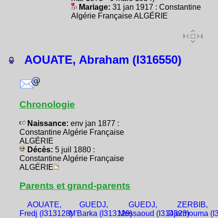
Mariage:
31 jan 1917 : Constantine
Algérie Française ALGÉRIE
AOUATE, Abraham (I316550)
Chronologie
Naissance:
env jan 1877 :
Constantine Algérie Française
ALGÉRIE
Décès:
5 juil 1880 :
Constantine Algérie Française
ALGÉRIE
Parents et grand-parents
AOUATE,
GUEDJ,
GUEDJ,
ZERBIB,
Fredj (I313128)
M'Barka (I313129)
Messaoud (I314323)
Djermouma (I