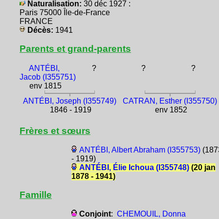
Naturalisation:
30 déc 1927 :
Paris 75000 Île-de-France
FRANCE
Décès:
1941
Parents et grand-parents
ANTÉBI,
?
?
?
Jacob (I355751)
env 1815
ANTÉBI, Joseph (I355749)
CATRAN, Esther (I355750)
1846 - 1919
env 1852
Frères et sœurs
ANTÉBI, Albert Abraham (I355753)
(187
- 1919)
ANTÉBI, Élie Ichoua (I355748)
(20 jan
1878 - 1941)
Famille
Conjoint
:
CHEMOUIL, Donna