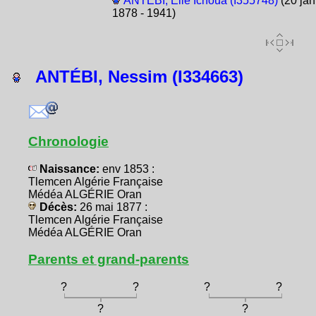
ANTÉBI, Élie Ichoua (I355748)
(20 jan
1878 - 1941)
ANTÉBI, Nessim (I334663)
Chronologie
Naissance:
env 1853 :
Tlemcen Algérie Française
Médéa ALGÉRIE Oran
Décès:
26 mai 1877 :
Tlemcen Algérie Française
Médéa ALGÉRIE Oran
Parents et grand-parents
?
?
?
?
?
?