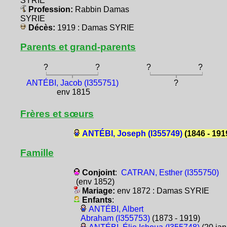
SYRIE
Profession:
Rabbin Damas
SYRIE
Décès:
1919 : Damas SYRIE
Parents et grand-parents
?
?
?
?
ANTÉBI, Jacob (I355751)
?
env 1815
Frères et sœurs
ANTÉBI, Joseph (I355749)
(1846 - 191
Famille
Conjoint
:
CATRAN, Esther (I355750)
(env 1852)
Mariage:
env 1872 : Damas SYRIE
Enfants
:
ANTÉBI, Albert
Abraham (I355753)
(1873 - 1919)