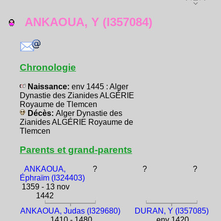
ANKAOUA, Y (I357084)
Chronologie
Naissance:
env 1445 : Alger
Dynastie des Zianides ALGÉRIE
Royaume de Tlemcen
Décès:
Alger Dynastie des
Zianides ALGÉRIE Royaume de
Tlemcen
Parents et grand-parents
ANKAOUA,
?
?
?
Éphraïm (I324403)
1359 - 13 nov
1442
ANKAOUA, Judas (I329680)
DURAN, Y (I357085)
1410 - 1480
env 1420