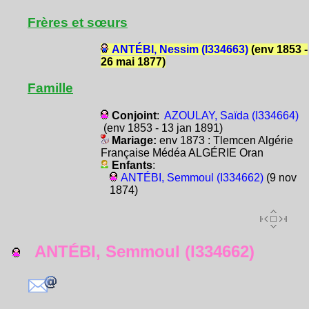
Frères et sœurs
ANTÉBI, Nessim (I334663)
(env 1853 -
26 mai 1877)
Famille
Conjoint
:
AZOULAY, Saïda (I334664)
(env 1853 - 13 jan 1891)
Mariage:
env 1873 : Tlemcen Algérie
Française Médéa ALGÉRIE Oran
Enfants
:
ANTÉBI, Semmoul (I334662)
(9 nov
1874)
ANTÉBI, Semmoul (I334662)