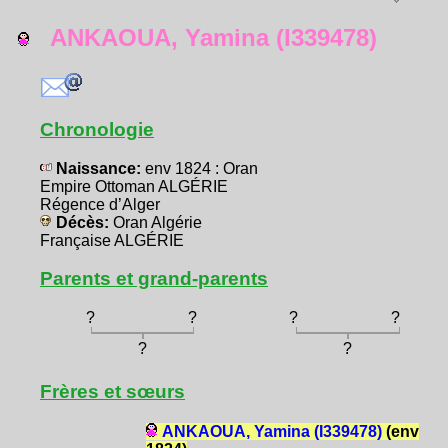
ANKAOUA, Yamina (I339478)
Chronologie
Naissance:
env 1824 : Oran
Empire Ottoman ALGÉRIE
Régence d’Alger
Décès:
Oran Algérie
Française ALGÉRIE
Parents et grand-parents
?
?
?
?
?
?
Frères et sœurs
ANKAOUA, Yamina (I339478)
(env