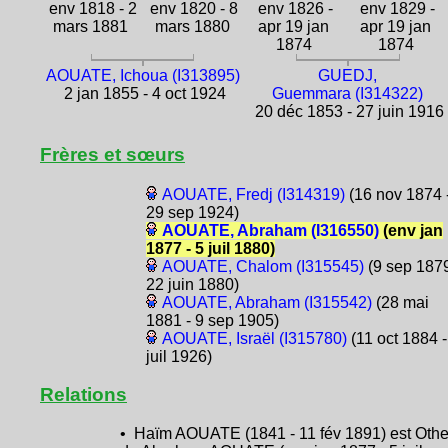
env 1818 - 2
env 1820 - 8
env 1826 -
env 1829 -
mars 1881
mars 1880
apr 19 jan
apr 19 jan
1874
1874
AOUATE, Ichoua (I313895)
GUEDJ,
2 jan 1855 - 4 oct 1924
Guemmara (I314322)
20 déc 1853 - 27 juin 1916
Frères et sœurs
AOUATE, Fredj (I314319)
(16 nov 1874 
29 sep 1924)
AOUATE, Abraham (I316550)
(env jan
1877 - 5 juil 1880)
AOUATE, Chalom (I315545)
(9 sep 1879
22 juin 1880)
AOUATE, Abraham (I315542)
(28 mai
1881 - 9 sep 1905)
AOUATE, Israël (I315780)
(11 oct 1884 -
juil 1926)
Relations
• Haïm AOUATE (1841 - 11 fév 1891) est Othe