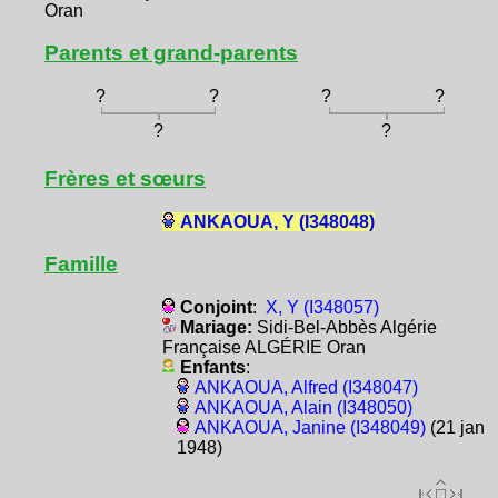
Oran
Parents et grand-parents
?
?
?
?
?
?
Frères et sœurs
ANKAOUA, Y (I348048)
Famille
Conjoint
:
X, Y (I348057)
Mariage:
Sidi-Bel-Abbès Algérie
Française ALGÉRIE Oran
Enfants
:
ANKAOUA, Alfred (I348047)
ANKAOUA, Alain (I348050)
ANKAOUA, Janine (I348049)
(21 jan
1948)