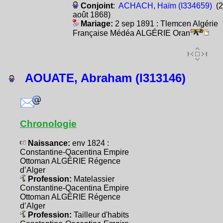
Conjoint
:
ACHACH, Haïm (I334659)
(2
août 1868)
Mariage:
2 sep 1891 : Tlemcen Algérie
Française Médéa ALGÉRIE Oran
AOUATE, Abraham (I313146)
Chronologie
Naissance:
env 1824 :
Constantine-Qacentina Empire
Ottoman ALGÉRIE Régence
d’Alger
Profession:
Matelassier
Constantine-Qacentina Empire
Ottoman ALGÉRIE Régence
d’Alger
Profession:
Tailleur d'habits