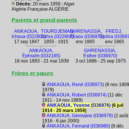
Décès:
20 mars 1959 : Alger
Algérie Française ALGÉRIE
Parents et grand-parents
ANKAOUA,
TOURDJEMAN,
GHRENASSIA,
FREDJ,
Ichoua (I322801)
Zohra (I322802)
Éliaou (I336971)
Djohra (I3369
17 sep 1847
1855 - 1915
env 1865
env 1865
ANKAOUA,
GHRENASSIA,
Éphraïm (I332185)
Esther (I336970)
18 nov 1883 - 21 mai 1939
3 oct 1886 - 25 sep 1975
Frères et sœurs
ANKAOUA, René (I336973)
(8 nov 1909
1979)
ANKAOUA, Robert (I336974)
(11 déc
1911 - 14 nov 1989)
ANKAOUA, Yvonne (I336976)
(6 juil
1914 - 20 mars 1959)
ANKAOUA, Germaine (I336978)
(2 août
1916 - 6 jan 2000)
ANKAOUA, Fernand (I336980)
(8 déc