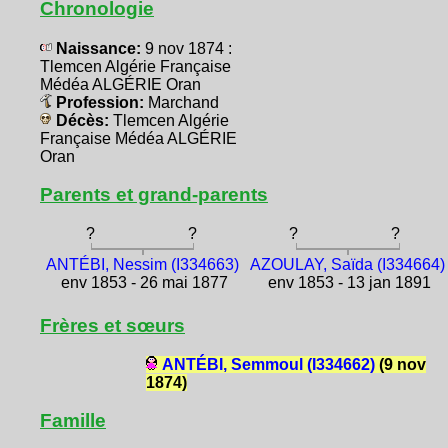
Chronologie
Naissance:
9 nov 1874 :
Tlemcen Algérie Française
Médéa ALGÉRIE Oran
Profession:
Marchand
Décès:
Tlemcen Algérie
Française Médéa ALGÉRIE
Oran
Parents et grand-parents
?
?
?
?
ANTÉBI, Nessim (I334663)
AZOULAY, Saïda (I334664)
env 1853 - 26 mai 1877
env 1853 - 13 jan 1891
Frères et sœurs
ANTÉBI, Semmoul (I334662)
(9 nov
1874)
Famille