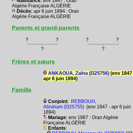
Naissance:
env 1847 : Oran
Algérie Française ALGÉRIE
Décès:
apr 6 juin 1894 : Oran
Algérie Française ALGÉRIE
Parents et grand-parents
?
?
?
?
?
?
Frères et sœurs
ANKAOUA, Zaïna (I325756)
(env 1847 
apr 6 juin 1894)
Famille
Conjoint
:
REBBOUH,
Abraham (I325755)
(env 1847 - apr 6 juin
1894)
Mariage:
env 1867 : Oran Algérie
Française ALGÉRIE
Enfants
: