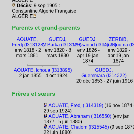
ALGÉRIE
Décès:
9 sep 1905 :
Constantine Algérie Française
ALGÉRIE
Parents et grand-parents
AOUATE,
GUEDJ,
GUEDJ,
ZERBIB,
Fredj (I313128)
M'Barka (I313129)
Messaoud (I314323)
Djermouma (I
env 1818 - 2
env 1820 - 8
env 1826 -
env 1829 -
mars 1881
mars 1880
apr 19 jan
apr 19 jan
1874
1874
AOUATE, Ichoua (I313895)
GUEDJ,
2 jan 1855 - 4 oct 1924
Guemmara (I314322)
20 déc 1853 - 27 juin 1916
Frères et sœurs
AOUATE, Fredj (I314319)
(16 nov 1874 
29 sep 1924)
AOUATE, Abraham (I316550)
(env jan
1877 - 5 juil 1880)
AOUATE, Chalom (I315545)
(9 sep 1879
22 juin 1880)