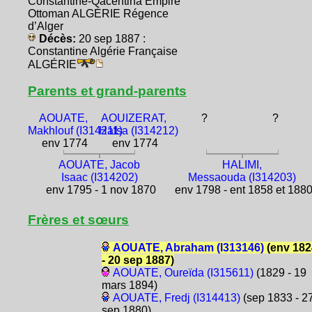
Constantine-Qacentina Empire
Ottoman ALGÉRIE Régence
d’Alger
Décès:
20 sep 1887 :
Constantine Algérie Française
ALGÉRIE
Parents et grand-parents
AOUATE,
AOUIZERAT,
?
?
Makhlouf (I314211)
Hafsa (I314212)
env 1774
env 1774
AOUATE, Jacob
HALIMI,
Isaac (I314202)
Messaouda (I314203)
env 1795 - 1 nov 1870
env 1798 - ent 1858 et 188
Frères et sœurs
AOUATE, Abraham (I313146)
(env 182
- 20 sep 1887)
AOUATE, Oureïda (I315611)
(1829 - 19
mars 1894)
AOUATE, Fredj (I314413)
(sep 1833 - 2
sep 1880)