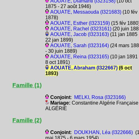
AOUATE, Diamanti (I323158)
(10 oct
1875 - 27 août 1946)
AOUATE, Messaouda (I321683)
(10 fév
1878)
AOUATE, Esther (I323159)
(15 fév 1880
AOUATE, Rachel (I323161)
(20 juin 188
AOUATE, Jacob (I323163)
(11 jan 1885 
22 jan 1899)
AOUATE, Sarah (I323164)
(24 mars 18
- 30 juin 1889)
AOUATE, Reina (I323165)
(10 jan 1891 
8 oct 1891)
AOUATE, Abraham (I322667)
(6 oct
1893)
Famille (1)
Conjoint
:
MELKI, Rosa (I323166)
Mariage:
Constantine Algérie Française
ALGÉRIE
Famille (2)
Conjoint
:
DOUKHAN, Léa (I322666)
(
mai 1875 - 6 mars 1954)