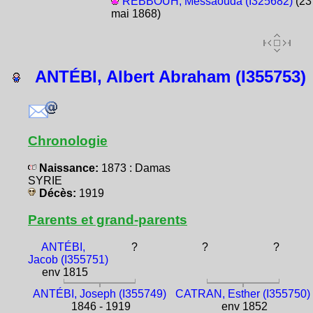
REBBOUH, Messaouda (I325682)
(23
mai 1868)
ANTÉBI, Albert Abraham (I355753)
Chronologie
Naissance:
1873 : Damas
SYRIE
Décès:
1919
Parents et grand-parents
ANTÉBI,
?
?
?
Jacob (I355751)
env 1815
ANTÉBI, Joseph (I355749)
CATRAN, Esther (I355750)
1846 - 1919
env 1852