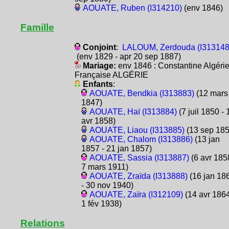
AOUATE, Ruben (I314210)
(env 1846)
Famille
Conjoint
:
LALOUM, Zerdouda (I313148
(env 1829 - apr 20 sep 1887)
Mariage:
env 1846 : Constantine Algéri
Française ALGÉRIE
Enfants
:
AOUATE, Bendkia (I313883)
(12 mars
1847)
AOUATE, Haï (I313884)
(7 juil 1850 - 
avr 1858)
AOUATE, Liaou (I313885)
(13 sep 185
AOUATE, Chalom (I313886)
(13 jan
1857 - 21 jan 1857)
AOUATE, Sassia (I313887)
(6 avr 185
7 mars 1911)
AOUATE, Zraïda (I313888)
(16 jan 18
- 30 nov 1940)
AOUATE, Zaïra (I312109)
(14 avr 1864
1 fév 1938)
Relations