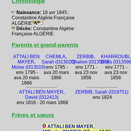
Chronologie
Naissance:
18 avr 1845 :
Constantine Algérie Française
ALGÉRIE
Décès:
Constantine Algérie
Française ALGÉRIE
Parents et grand-parents
ATTALI BEN
CHEMLA,
ZERBIB,
KHARROUBI,
MAYER,
Sarah (I313020)
Chalom (I313595)
Driffa (I313596
Moïse (I313019)
env 1795 -
env 1771 -
env 1771 -
env 1795 -
ava 20 mars
ava 23 nov
ava 23 nov
ava 20 mars
1866
1856
1856
1866
ATTALI BEN MAYER,
ZERBIB, Sarah (I319751)
David (I312413)
env 1824
env 1816 - 20 mars 1866
Frères et sœurs
ATTALI BEN MAYER,