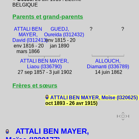
BELGIQUE
Parents et grand-parents
ATTALI BEN
GUEDJ,
?
?
MAYER,
Oureïda (I312432)
David (I312413)
env 1815 - 20
env 1816 - 20
jan 1890
mars 1866
ATTALI BEN MAYER,
ALLOUCH,
Liaou (I336790)
Diamanti (I336789)
27 sep 1857 - 3 juil 1902
14 juin 1862
Frères et sœurs
ATTALI BEN MAYER, Moïse (I320625)
oct 1893 - 26 avr 1915)
ATTALI BEN MAYER,