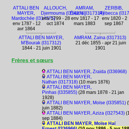
ATTALI BEN
ALLOUCH,
AMRAM,
ZERBIB,
MAYER,
Djermouma (I314376)
Éliaou (I317314)
Rébecca (I31
Mardochée (I314375)
env 1799 - 28
env 1817 - 17
env 1820 - 2
env 1787 - 12
oct 1874
mars 1883
sep 1867
avr 1864
ATTALI BEN MAYER,
AMRAM, Zaïna (I317313)
M'Bourak (I317312)
21 déc 1855 - apr 21 juin
1844 - 21 juin 1901
1901
Frères et sœurs
ATTALI BEN MAYER, Zraïda (I336968)
ATTALI BEN MAYER,
Nathan (I317318)
(10 mars 1876)
ATTALI BEN MAYER,
Pinhas (I335855)
(28 mars 1878 - 21 jan
1928)
ATTALI BEN MAYER, Moïse (I335851)
(
juin 1882)
ATTALI BEN MAYER, Aziza (I327543)
(
sep 1884)
ATTALI BEN MAYER, Moïse Haï
Ernest (I336966)
(10 nov 1886 - 5 avr 188