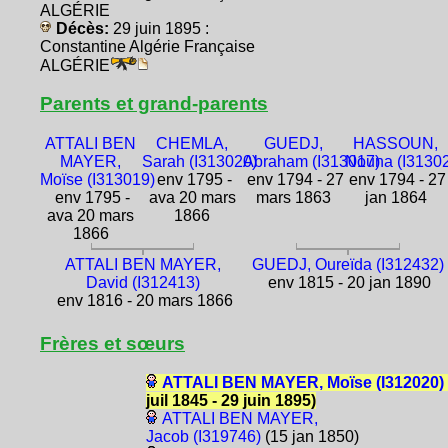
ALGÉRIE
Décès:
29 juin 1895 :
Constantine Algérie Française
ALGÉRIE
Parents et grand-parents
ATTALI BEN
CHEMLA,
GUEDJ,
HASSOUN,
MAYER,
Sarah (I313020)
Abraham (I313017)
Nouna (I3130
Moïse (I313019)
env 1795 -
env 1794 - 27
env 1794 - 27
env 1795 -
ava 20 mars
mars 1863
jan 1864
ava 20 mars
1866
1866
ATTALI BEN MAYER,
GUEDJ, Oureïda (I312432)
David (I312413)
env 1815 - 20 jan 1890
env 1816 - 20 mars 1866
Frères et sœurs
ATTALI BEN MAYER, Moïse (I312020)
juil 1845 - 29 juin 1895)
ATTALI BEN MAYER,
Jacob (I319746)
(15 jan 1850)