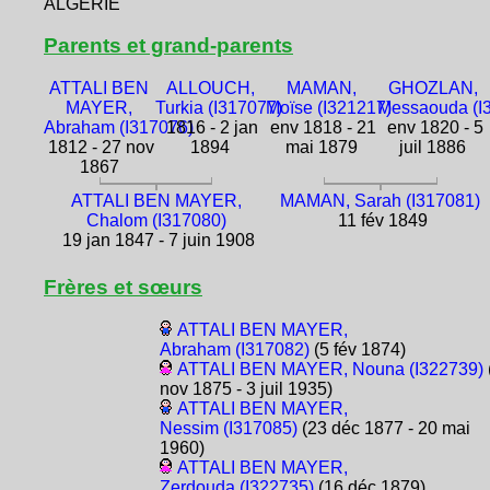
ALGÉRIE
Parents et grand-parents
ATTALI BEN
ALLOUCH,
MAMAN,
GHOZLAN,
MAYER,
Turkia (I317077)
Moïse (I321217)
Messaouda (I
Abraham (I317076)
1816 - 2 jan
env 1818 - 21
env 1820 - 5
1812 - 27 nov
1894
mai 1879
juil 1886
1867
ATTALI BEN MAYER,
MAMAN, Sarah (I317081)
Chalom (I317080)
11 fév 1849
19 jan 1847 - 7 juin 1908
Frères et sœurs
ATTALI BEN MAYER,
Abraham (I317082)
(5 fév 1874)
ATTALI BEN MAYER, Nouna (I322739)
nov 1875 - 3 juil 1935)
ATTALI BEN MAYER,
Nessim (I317085)
(23 déc 1877 - 20 mai
1960)
ATTALI BEN MAYER,
Zerdouda (I322735)
(16 déc 1879)