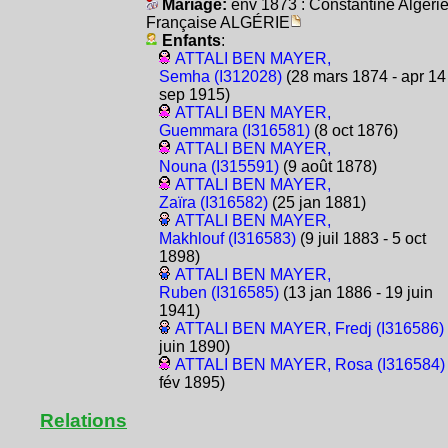
Mariage:
env 1873 : Constantine Algéri
Française ALGÉRIE
Enfants
:
ATTALI BEN MAYER,
Semha (I312028)
(28 mars 1874 - apr 14
sep 1915)
ATTALI BEN MAYER,
Guemmara (I316581)
(8 oct 1876)
ATTALI BEN MAYER,
Nouna (I315591)
(9 août 1878)
ATTALI BEN MAYER,
Zaïra (I316582)
(25 jan 1881)
ATTALI BEN MAYER,
Makhlouf (I316583)
(9 juil 1883 - 5 oct
1898)
ATTALI BEN MAYER,
Ruben (I316585)
(13 jan 1886 - 19 juin
1941)
ATTALI BEN MAYER, Fredj (I316586)
juin 1890)
ATTALI BEN MAYER, Rosa (I316584)
fév 1895)
Relations