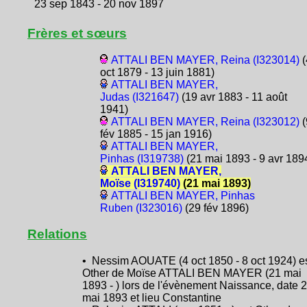
23 sep 1843 - 20 nov 1897
Frères et sœurs
ATTALI BEN MAYER, Reina (I323014)
(
oct 1879 - 13 juin 1881)
ATTALI BEN MAYER,
Judas (I321647)
(19 avr 1883 - 11 août
1941)
ATTALI BEN MAYER, Reina (I323012)
(
fév 1885 - 15 jan 1916)
ATTALI BEN MAYER,
Pinhas (I319738)
(21 mai 1893 - 9 avr 189
ATTALI BEN MAYER,
Moïse (I319740)
(21 mai 1893)
ATTALI BEN MAYER, Pinhas
Ruben (I323016)
(29 fév 1896)
Relations
• Nessim AOUATE (4 oct 1850 - 8 oct 1924) e
Other de Moïse ATTALI BEN MAYER (21 mai
1893 - ) lors de l'évènement Naissance, date 
mai 1893 et lieu Constantine