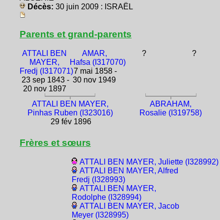
Décès:
30 juin 2009 : ISRAËL
Parents et grand-parents
ATTALI BEN
AMAR,
?
?
MAYER,
Hafsa (I317070)
Fredj (I317071)
7 mai 1858 -
23 sep 1843 -
30 nov 1949
20 nov 1897
ATTALI BEN MAYER,
ABRAHAM,
Pinhas Ruben (I323016)
Rosalie (I319758)
29 fév 1896
Frères et sœurs
ATTALI BEN MAYER, Juliette (I328992)
ATTALI BEN MAYER, Alfred
Fredj (I328993)
ATTALI BEN MAYER,
Rodolphe (I328994)
ATTALI BEN MAYER, Jacob
Meyer (I328995)