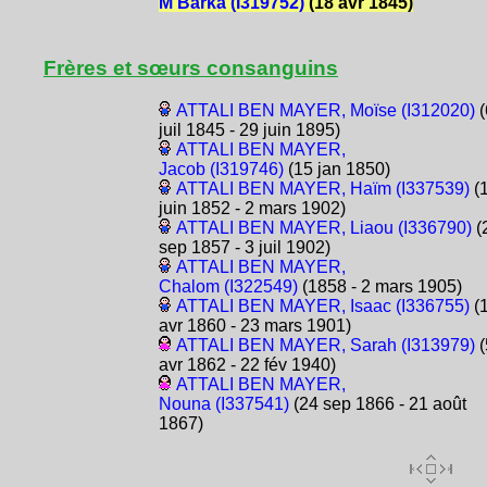
M'Barka (I319752)
(18 avr 1845)
Frères et sœurs consanguins
ATTALI BEN MAYER, Moïse (I312020)
(
juil 1845 - 29 juin 1895)
ATTALI BEN MAYER,
Jacob (I319746)
(15 jan 1850)
ATTALI BEN MAYER, Haïm (I337539)
(
juin 1852 - 2 mars 1902)
ATTALI BEN MAYER, Liaou (I336790)
(
sep 1857 - 3 juil 1902)
ATTALI BEN MAYER,
Chalom (I322549)
(1858 - 2 mars 1905)
ATTALI BEN MAYER, Isaac (I336755)
(
avr 1860 - 23 mars 1901)
ATTALI BEN MAYER, Sarah (I313979)
(
avr 1862 - 22 fév 1940)
ATTALI BEN MAYER,
Nouna (I337541)
(24 sep 1866 - 21 août
1867)