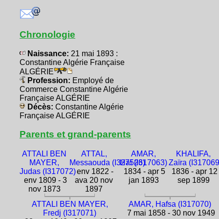
Chronologie
Naissance:
21 mai 1893 :
Constantine Algérie Française
ALGÉRIE
Profession:
Employé de
Commerce Constantine Algérie
Française ALGÉRIE
Décès:
Constantine Algérie
Française ALGÉRIE
Parents et grand-parents
ATTALI BEN
ATTAL,
AMAR,
KHALIFA,
MAYER,
Messaouda (I327526)
Haï (I317063)
Zaïra (I317069
Judas (I317072)
env 1822 -
1834 - apr 5
1836 - apr 12
env 1809 - 3
ava 20 nov
jan 1893
sep 1899
nov 1873
1897
ATTALI BEN MAYER,
AMAR, Hafsa (I317070)
Fredj (I317071)
7 mai 1858 - 30 nov 1949