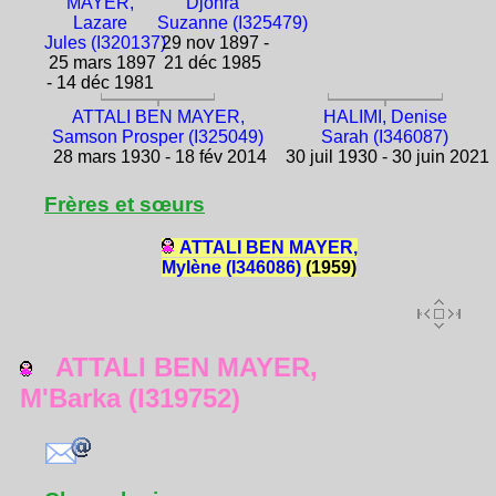
MAYER,
Djohra
Lazare
Suzanne (I325479)
Jules (I320137)
29 nov 1897 -
25 mars 1897
21 déc 1985
- 14 déc 1981
ATTALI BEN MAYER,
HALIMI, Denise
Samson Prosper (I325049)
Sarah (I346087)
28 mars 1930 - 18 fév 2014
30 juil 1930 - 30 juin 2021
Frères et sœurs
ATTALI BEN MAYER,
Mylène (I346086)
(1959)
ATTALI BEN MAYER,
M'Barka (I319752)