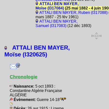
ATTALI BEN MAYER,
Moïse (I317084)
(25 mai 1882 - 4 juin 190
ATTALI BEN MAYER, Ruben (I317088)
mars 1887 - 25 fév 1961)
ATTALI BEN MAYER,
Samuel (I317083)
(12 déc 1893)
ATTALI BEN MAYER,
Moïse (I320625)
Chronologie
Naissance:
5 oct 1893 :
Constantine Algérie Française
ALGÉRIE
Évènement:
Guerre 14-18
Décès:
26 avr 1915 : Lizerne