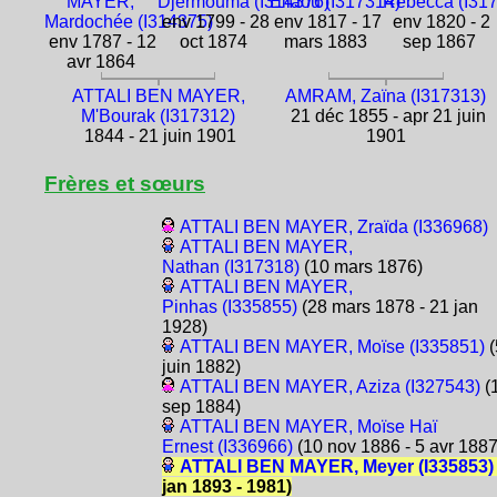
MAYER,
Djermouma (I314376)
Éliaou (I317314)
Rébecca (I31
Mardochée (I314375)
env 1799 - 28
env 1817 - 17
env 1820 - 2
env 1787 - 12
oct 1874
mars 1883
sep 1867
avr 1864
ATTALI BEN MAYER,
AMRAM, Zaïna (I317313)
M'Bourak (I317312)
21 déc 1855 - apr 21 juin
1844 - 21 juin 1901
1901
Frères et sœurs
ATTALI BEN MAYER, Zraïda (I336968)
ATTALI BEN MAYER,
Nathan (I317318)
(10 mars 1876)
ATTALI BEN MAYER,
Pinhas (I335855)
(28 mars 1878 - 21 jan
1928)
ATTALI BEN MAYER, Moïse (I335851)
(
juin 1882)
ATTALI BEN MAYER, Aziza (I327543)
(
sep 1884)
ATTALI BEN MAYER, Moïse Haï
Ernest (I336966)
(10 nov 1886 - 5 avr 1887
ATTALI BEN MAYER, Meyer (I335853)
jan 1893 - 1981)