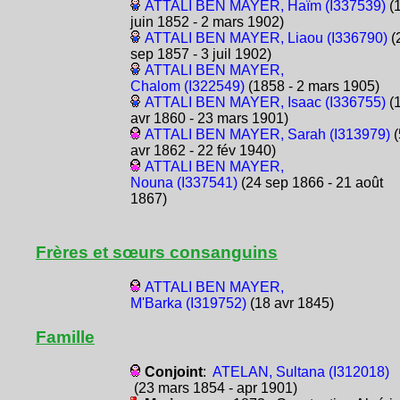
ATTALI BEN MAYER, Haïm (I337539)
(
juin 1852 - 2 mars 1902)
ATTALI BEN MAYER, Liaou (I336790)
(
sep 1857 - 3 juil 1902)
ATTALI BEN MAYER,
Chalom (I322549)
(1858 - 2 mars 1905)
ATTALI BEN MAYER, Isaac (I336755)
(
avr 1860 - 23 mars 1901)
ATTALI BEN MAYER, Sarah (I313979)
(
avr 1862 - 22 fév 1940)
ATTALI BEN MAYER,
Nouna (I337541)
(24 sep 1866 - 21 août
1867)
Frères et sœurs consanguins
ATTALI BEN MAYER,
M'Barka (I319752)
(18 avr 1845)
Famille
Conjoint
:
ATELAN, Sultana (I312018)
(23 mars 1854 - apr 1901)