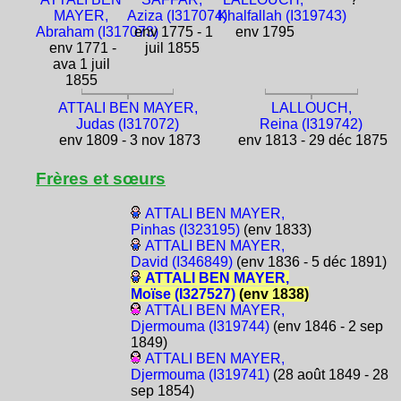
MAYER,
Aziza (I317074)
Khalfallah (I319743)
Abraham (I317073)
env 1775 - 1
env 1795
env 1771 -
juil 1855
ava 1 juil
1855
ATTALI BEN MAYER,
LALLOUCH,
Judas (I317072)
Reina (I319742)
env 1809 - 3 nov 1873
env 1813 - 29 déc 1875
Frères et sœurs
ATTALI BEN MAYER,
Pinhas (I323195)
(env 1833)
ATTALI BEN MAYER,
David (I346849)
(env 1836 - 5 déc 1891)
ATTALI BEN MAYER,
Moïse (I327527)
(env 1838)
ATTALI BEN MAYER,
Djermouma (I319744)
(env 1846 - 2 sep
1849)
ATTALI BEN MAYER,
Djermouma (I319741)
(28 août 1849 - 28
sep 1854)