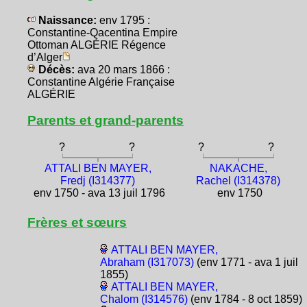
Naissance:
env 1795 :
Constantine-Qacentina Empire
Ottoman ALGÉRIE Régence
d’Alger
Décès:
ava 20 mars 1866 :
Constantine Algérie Française
ALGÉRIE
Parents et grand-parents
?
?
?
?
ATTALI BEN MAYER,
NAKACHE,
Fredj (I314377)
Rachel (I314378)
env 1750 - ava 13 juil 1796
env 1750
Frères et sœurs
ATTALI BEN MAYER,
Abraham (I317073)
(env 1771 - ava 1 juil
1855)
ATTALI BEN MAYER,
Chalom (I314576)
(env 1784 - 8 oct 1859)