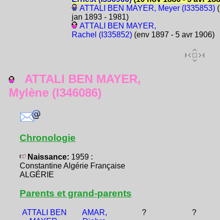
ATTALI BEN MAYER, Meyer (I335853)
(
jan 1893 - 1981)
ATTALI BEN MAYER,
Rachel (I335852)
(env 1897 - 5 avr 1906)
ATTALI BEN MAYER,
Mylène (I346086)
Chronologie
Naissance:
1959 :
Constantine Algérie Française
ALGÉRIE
Parents et grand-parents
ATTALI BEN
AMAR,
?
?