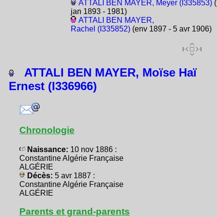
ATTALI BEN MAYER, Meyer (I335853)
(
jan 1893 - 1981)
ATTALI BEN MAYER,
Rachel (I335852)
(env 1897 - 5 avr 1906)
ATTALI BEN MAYER, Moïse Haï
Ernest (I336966)
Chronologie
Naissance:
10 nov 1886 :
Constantine Algérie Française
ALGÉRIE
Décès:
5 avr 1887 :
Constantine Algérie Française
ALGÉRIE
Parents et grand-parents