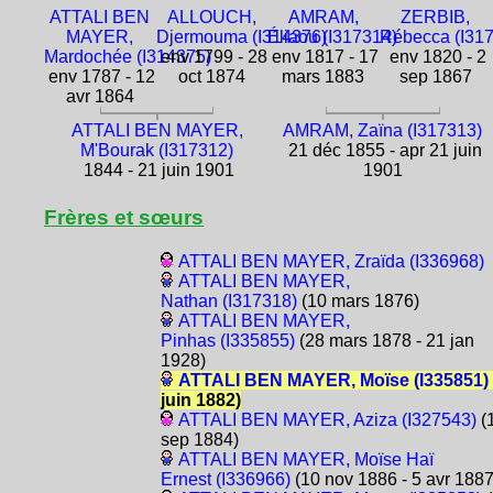
ATTALI BEN
ALLOUCH,
AMRAM,
ZERBIB,
MAYER,
Djermouma (I314376)
Éliaou (I317314)
Rébecca (I31
Mardochée (I314375)
env 1799 - 28
env 1817 - 17
env 1820 - 2
env 1787 - 12
oct 1874
mars 1883
sep 1867
avr 1864
ATTALI BEN MAYER,
AMRAM, Zaïna (I317313)
M'Bourak (I317312)
21 déc 1855 - apr 21 juin
1844 - 21 juin 1901
1901
Frères et sœurs
ATTALI BEN MAYER, Zraïda (I336968)
ATTALI BEN MAYER,
Nathan (I317318)
(10 mars 1876)
ATTALI BEN MAYER,
Pinhas (I335855)
(28 mars 1878 - 21 jan
1928)
ATTALI BEN MAYER, Moïse (I335851)
juin 1882)
ATTALI BEN MAYER, Aziza (I327543)
(
sep 1884)
ATTALI BEN MAYER, Moïse Haï
Ernest (I336966)
(10 nov 1886 - 5 avr 1887