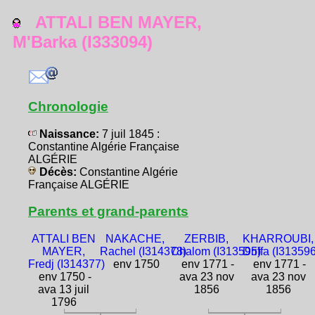
ATTALI BEN MAYER,
M'Barka (I333094)
Chronologie
Naissance:
7 juil 1845 :
Constantine Algérie Française
ALGÉRIE
Décès:
Constantine Algérie
Française ALGÉRIE
Parents et grand-parents
ATTALI BEN
NAKACHE,
ZERBIB,
KHARROUBI,
MAYER,
Rachel (I314378)
Chalom (I313595)
Driffa (I313596
Fredj (I314377)
env 1750
env 1771 -
env 1771 -
env 1750 -
ava 23 nov
ava 23 nov
ava 13 juil
1856
1856
1796