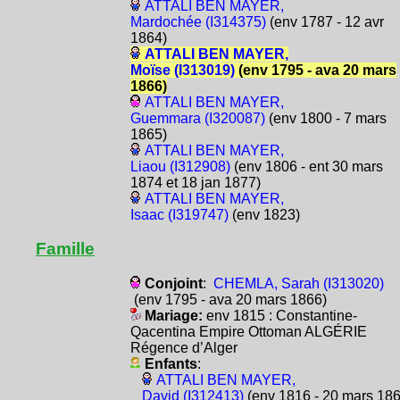
ATTALI BEN MAYER,
Mardochée (I314375)
(env 1787 - 12 avr
1864)
ATTALI BEN MAYER,
Moïse (I313019)
(env 1795 - ava 20 mars
1866)
ATTALI BEN MAYER,
Guemmara (I320087)
(env 1800 - 7 mars
1865)
ATTALI BEN MAYER,
Liaou (I312908)
(env 1806 - ent 30 mars
1874 et 18 jan 1877)
ATTALI BEN MAYER,
Isaac (I319747)
(env 1823)
Famille
Conjoint
:
CHEMLA, Sarah (I313020)
(env 1795 - ava 20 mars 1866)
Mariage:
env 1815 : Constantine-
Qacentina Empire Ottoman ALGÉRIE
Régence d’Alger
Enfants
:
ATTALI BEN MAYER,
David (I312413)
(env 1816 - 20 mars 186