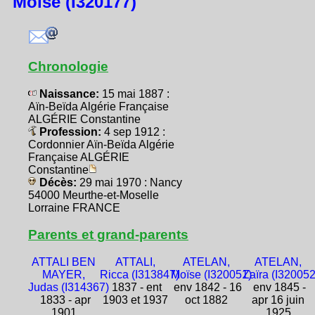
Moïse (I320177)
Chronologie
Naissance:
15 mai 1887 :
Aïn-Beïda Algérie Française
ALGÉRIE Constantine
Profession:
4 sep 1912 :
Cordonnier Aïn-Beïda Algérie
Française ALGÉRIE
Constantine
Décès:
29 mai 1970 : Nancy
54000 Meurthe-et-Moselle
Lorraine FRANCE
Parents et grand-parents
ATTALI BEN
ATTALI,
ATELAN,
ATELAN,
MAYER,
Ricca (I313847)
Moïse (I320051)
Zaïra (I320052
Judas (I314367)
1837 - ent
env 1842 - 16
env 1845 -
1833 - apr
1903 et 1937
oct 1882
apr 16 juin
1901
1925