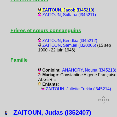
ZAITOUN, Jacob (I345210)
ZAITOUN, Sultana (I345211)
Frères et sœurs consanguins
ZAITOUN, Bendkia (I345212)
ZAITOUN, Samuel (I320066)
(15 sep
1900 - 22 juin 1946)
Famille
Conjoint
:
ANAHORY, Nouna (I345213)
Mariage:
Constantine Algérie Française
ALGÉRIE
Enfants
:
ZAITOUN, Juliette Turkia (I345214)
ZAITOUN, Judas (I352407)