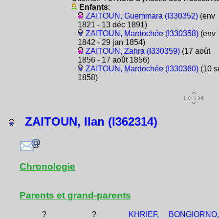
Enfants
:
ZAITOUN, Guemmara (I330352)
(env
1821 - 13 déc 1891)
ZAITOUN, Mardochée (I330358)
(env
1842 - 29 jan 1854)
ZAITOUN, Zahra (I330359)
(17 août
1856 - 17 août 1856)
ZAITOUN, Mardochée (I330360)
(10 s
1858)
ZAITOUN, Ilan (I362314)
Chronologie
Parents et grand-parents
?
?
KHRIEF,
BONGIORNO,