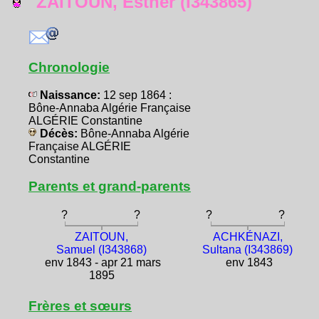
ZAITOUN, Esther (I343865)
Chronologie
Naissance:
12 sep 1864 :
Bône-Annaba Algérie Française
ALGÉRIE Constantine
Décès:
Bône-Annaba Algérie
Française ALGÉRIE
Constantine
Parents et grand-parents
?
?
?
?
ZAITOUN,
ACHKÉNAZI,
Samuel (I343868)
Sultana (I343869)
env 1843 - apr 21 mars
env 1843
1895
Frères et sœurs