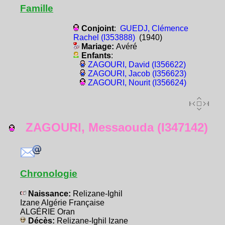
Famille
Conjoint
:
GUEDJ, Clémence
Rachel (I353888)
(1940)
Mariage:
Avéré
Enfants
:
ZAGOURI, David (I356622)
ZAGOURI, Jacob (I356623)
ZAGOURI, Nourit (I356624)
ZAGOURI, Messaouda (I347142)
Chronologie
Naissance:
Relizane-Ighil
Izane Algérie Française
ALGÉRIE Oran
Décès:
Relizane-Ighil Izane