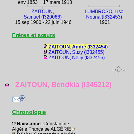
env 1853
17 mars 1918
ZAITOUN,
LUMBROSO, Lisa
Samuel (I320066)
Nouna (I332453)
15 sep 1900 - 22 juin 1946
1901
Frères et sœurs
ZAITOUN, André (I332454)
ZAITOUN, Suzy (I332455)
ZAITOUN, Nelly (I332456)
ZAITOUN, Bendkia (I345212)
Chronologie
Naissance:
Constantine
Algérie Française ALGÉRIE