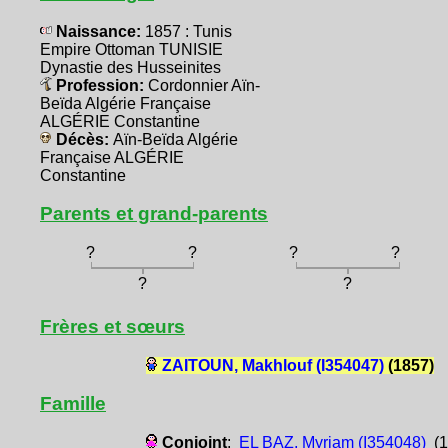
Naissance:
1857 : Tunis
Empire Ottoman TUNISIE
Dynastie des Husseinites
Profession:
Cordonnier Aïn-
Beïda Algérie Française
ALGÉRIE Constantine
Décès:
Aïn-Beïda Algérie
Française ALGÉRIE
Constantine
Parents et grand-parents
?
?
?
?
?
?
Frères et sœurs
ZAITOUN, Makhlouf (I354047)
(1857)
Famille
Conjoint
:
EL BAZ, Myriam (I354048)
(1