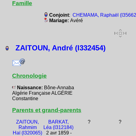
Famille
Conjoint
:
CHEMAMA, Raphaël (I35662
Mariage:
Avéré
ZAITOUN, André (I332454)
Chronologie
Naissance:
Bône-Annaba
Algérie Française ALGÉRIE
Constantine
Parents et grand-parents
ZAITOUN,
BARKAT,
?
?
Rahmim
Léa (I312184)
Haï (I320065)
2 avr 1859 -