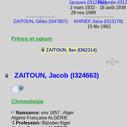
Jacques (I312261)
Fortunée (I31
2 mars 1932 -
16 août 1938
28 nov 1999
ZAITOUN, Gilles (I347807)
KHRIEF, Ilana (I313178)
15 fév 1962
Frères et sœurs
ZAITOUN, Ilan (I362314)
ZAITOUN, Jacob (I324663)
Chronologie
Naissance:
env 1857 : Alger
Algérie Française ALGÉRIE
Profession:
Bijoutier Alger