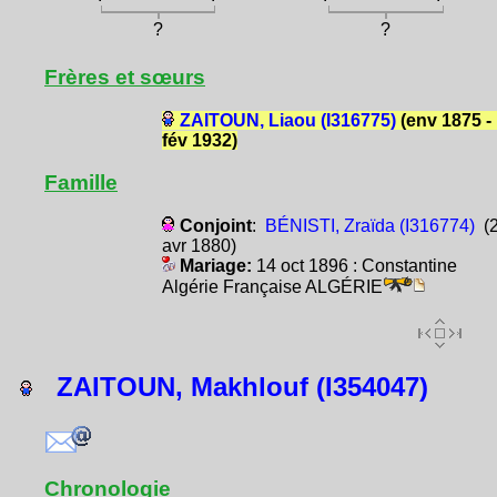
?
?
Frères et sœurs
ZAITOUN, Liaou (I316775)
(env 1875 -
fév 1932)
Famille
Conjoint
:
BÉNISTI, Zraïda (I316774)
(
avr 1880)
Mariage:
14 oct 1896 : Constantine
Algérie Française ALGÉRIE
ZAITOUN, Makhlouf (I354047)
Chronologie