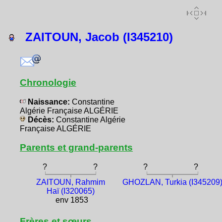
ZAITOUN, Jacob (I345210)
Chronologie
Naissance:
Constantine
Algérie Française ALGÉRIE
Décès:
Constantine Algérie
Française ALGÉRIE
Parents et grand-parents
?
?
?
?
ZAITOUN, Rahmim
GHOZLAN, Turkia (I345209
Haï (I320065)
env 1853
Frères et sœurs