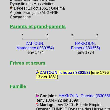
Dynastie des Husseinites
Décès:
13 oct 1861 : Guelma
Algérie Française ALGÉRIE
Constantine
Parents et grand-parents
?
?
?
?
ZAITOUN,
HAKKOUN,
Mardochée (I330354)
Esther (I330355)
env 1774
env 1774
Frères et sœurs
ZAITOUN, Ichoua (I330353)
(env 1795 
13 oct 1861)
Famille
Conjoint
:
HAKKOUN, Oureïda (I33035
(env 1804 - 22 jan 1899)
Mariage:
env 1820 : Bizerte Empire
Ottoman TUNISIE Dynastie des Husseinit