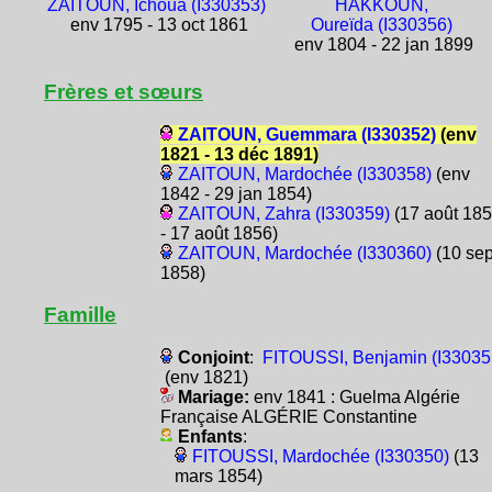
ZAITOUN, Ichoua (I330353)
HAKKOUN,
env 1795 - 13 oct 1861
Oureïda (I330356)
env 1804 - 22 jan 1899
Frères et sœurs
ZAITOUN, Guemmara (I330352)
(env
1821 - 13 déc 1891)
ZAITOUN, Mardochée (I330358)
(env
1842 - 29 jan 1854)
ZAITOUN, Zahra (I330359)
(17 août 18
- 17 août 1856)
ZAITOUN, Mardochée (I330360)
(10 se
1858)
Famille
Conjoint
:
FITOUSSI, Benjamin (I33035
(env 1821)
Mariage:
env 1841 : Guelma Algérie
Française ALGÉRIE Constantine
Enfants
:
FITOUSSI, Mardochée (I330350)
(13
mars 1854)