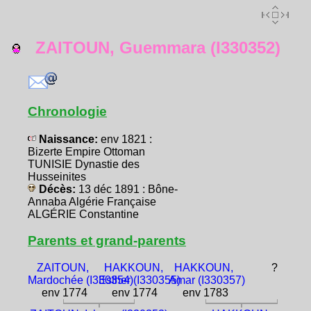
ZAITOUN, Guemmara (I330352)
Chronologie
Naissance:
env 1821 :
Bizerte Empire Ottoman
TUNISIE Dynastie des
Husseinites
Décès:
13 déc 1891 : Bône-
Annaba Algérie Française
ALGÉRIE Constantine
Parents et grand-parents
ZAITOUN,
HAKKOUN,
HAKKOUN,
?
Mardochée (I330354)
Esther (I330355)
Amar (I330357)
env 1774
env 1774
env 1783