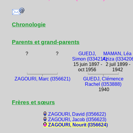
Chronologie
Parents et grand-parents
?
?
GUEDJ,
MAMAN, Léa
Simon (I334214)
Aziza (I33420
15 juin 1897 -
2 juil 1899 -
oct 1956
1942
ZAGOURI, Marc (I356621)
GUEDJ, Clémence
Rachel (I353888)
1940
Frères et sœurs
ZAGOURI, David (I356622)
ZAGOURI, Jacob (I356623)
ZAGOURI, Nourit (I356624)