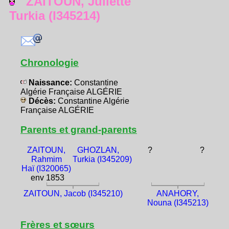
ZAITOUN, Juliette
Turkia (I345214)
Chronologie
Naissance:
Constantine
Algérie Française ALGÉRIE
Décès:
Constantine Algérie
Française ALGÉRIE
Parents et grand-parents
ZAITOUN,
GHOZLAN,
?
?
Rahmim
Turkia (I345209)
Haï (I320065)
env 1853
ZAITOUN, Jacob (I345210)
ANAHORY,
Nouna (I345213)
Frères et sœurs