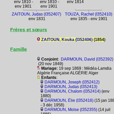
env 1810 -
env 1810 -
env 1814
env 1901
env 1901
ZAITOUN, Judas (I352407)
TOUZA, Rachel (I352410)
env 1831
env 1835 - env 1901
Frères et sœurs
ZAITOUN, Kouka (I352406)
(1854)
Famille
Conjoint
:
DARMOUN, David (I352392)
(20 nov 1849)
Mariage:
19 sep 1869 : Médéa-Lamdia
Algérie Française ALGÉRIE Alger
Enfants
:
DARMOUN, Joseph (I352412)
DARMOUN, Judas (I352413)
DARMOUN, Chalom (I352414)
(env
1880)
DARMOUN, Élie (I352416)
(15 jan 18
- 3 déc 1958)
DARMOUN, Moïse (I352355)
(14 juil