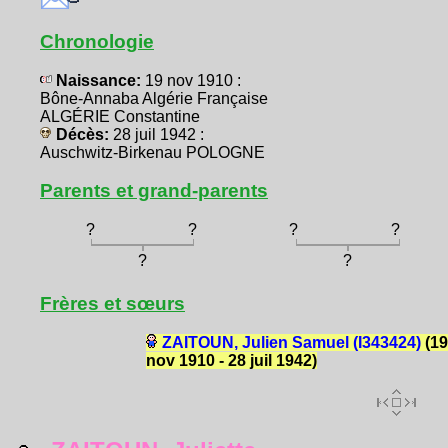
Chronologie
Naissance:
19 nov 1910 :
Bône-Annaba Algérie Française
ALGÉRIE Constantine
Décès:
28 juil 1942 :
Auschwitz-Birkenau POLOGNE
Parents et grand-parents
?
?
?
?
?
?
Frères et sœurs
ZAITOUN, Julien Samuel (I343424)
(19
nov 1910 - 28 juil 1942)