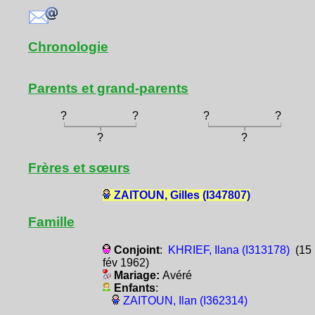
Chronologie
Parents et grand-parents
?
?
?
?
?
?
Frères et sœurs
ZAITOUN, Gilles (I347807)
Famille
Conjoint
:
KHRIEF, Ilana (I313178)
(15
fév 1962)
Mariage:
Avéré
Enfants
:
ZAITOUN, Ilan (I362314)