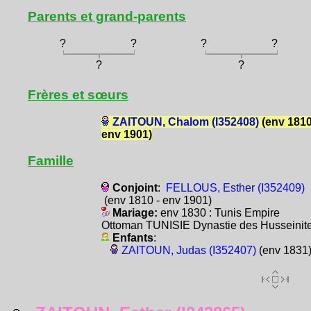
Parents et grand-parents
?
?
?
?
?
?
Frères et sœurs
ZAITOUN, Chalom (I352408)
(env 1810
env 1901)
Famille
Conjoint
:
FELLOUS, Esther (I352409)
(env 1810 - env 1901)
Mariage:
env 1830 : Tunis Empire
Ottoman TUNISIE Dynastie des Husseinit
Enfants
:
ZAITOUN, Judas (I352407)
(env 1831