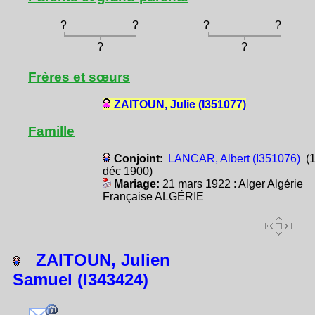
?
?
?
?
?
?
Frères et sœurs
ZAITOUN, Julie (I351077)
Famille
Conjoint
:
LANCAR, Albert (I351076)
(1
déc 1900)
Mariage:
21 mars 1922 : Alger Algérie
Française ALGÉRIE
ZAITOUN, Julien
Samuel (I343424)