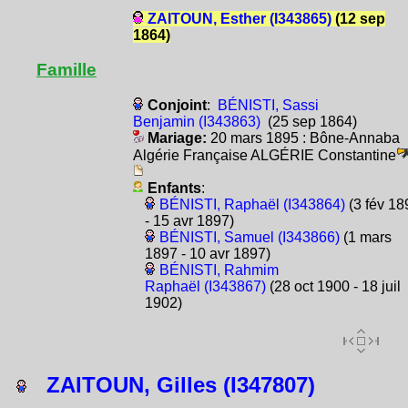
ZAITOUN, Esther (I343865)
(12 sep
1864)
Famille
Conjoint
:
BÉNISTI, Sassi
Benjamin (I343863)
(25 sep 1864)
Mariage:
20 mars 1895 : Bône-Annaba
Algérie Française ALGÉRIE Constantine
Enfants
:
BÉNISTI, Raphaël (I343864)
(3 fév 18
- 15 avr 1897)
BÉNISTI, Samuel (I343866)
(1 mars
1897 - 10 avr 1897)
BÉNISTI, Rahmim
Raphaël (I343867)
(28 oct 1900 - 18 juil
1902)
ZAITOUN, Gilles (I347807)