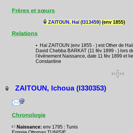
Frères et sœurs
ZAITOUN, Haï (I313459)
(env 1855)
Relations
• Haï ZAITOUN (env 1855 - ) est Other de Ha
David Chebba BARKAT (11 fév 1899 - ) lors d
l'évènement Naissance, date 11 fév 1899 et li
Constantine
ZAITOUN, Ichoua (I330353)
Chronologie
Naissance:
env 1795 : Tunis
Empire Ottoman TUNISIE