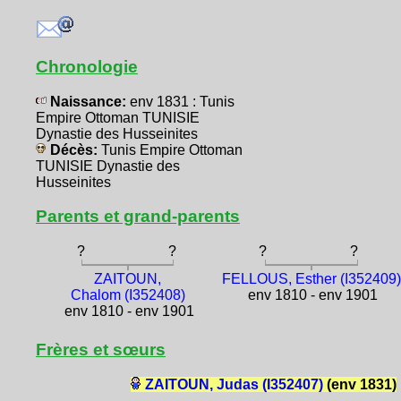
Chronologie
Naissance:
env 1831 : Tunis
Empire Ottoman TUNISIE
Dynastie des Husseinites
Décès:
Tunis Empire Ottoman
TUNISIE Dynastie des
Husseinites
Parents et grand-parents
?
?
?
?
ZAITOUN,
FELLOUS, Esther (I352409)
Chalom (I352408)
env 1810 - env 1901
env 1810 - env 1901
Frères et sœurs
ZAITOUN, Judas (I352407)
(env 1831)