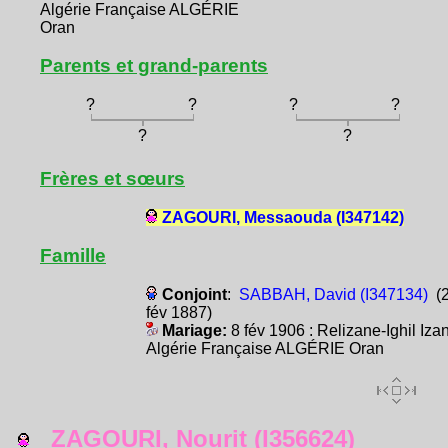
Algérie Française ALGÉRIE
Oran
Parents et grand-parents
?
?
?
?
?
?
Frères et sœurs
ZAGOURI, Messaouda (I347142)
Famille
Conjoint
:
SABBAH, David (I347134)
(
fév 1887)
Mariage:
8 fév 1906 : Relizane-Ighil Iza
Algérie Française ALGÉRIE Oran
ZAGOURI, Nourit (I356624)