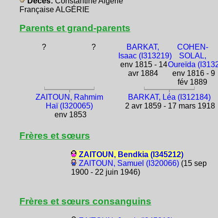
Décès:
Constantine Algérie
Française ALGÉRIE
Parents et grand-parents
?
?
BARKAT,
COHEN-
Isaac (I313219)
SOLAL,
env 1815 - 14
Oureïda (I313
avr 1884
env 1816 - 9
fév 1889
ZAITOUN, Rahmim
BARKAT, Léa (I312184)
Haï (I320065)
2 avr 1859 - 17 mars 1918
env 1853
Frères et sœurs
ZAITOUN, Bendkia (I345212)
ZAITOUN, Samuel (I320066)
(15 sep
1900 - 22 juin 1946)
Frères et sœurs consanguins