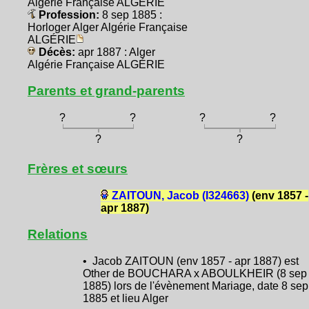
Algérie Française ALGÉRIE
Profession:
8 sep 1885 :
Horloger Alger Algérie Française
ALGÉRIE
Décès:
apr 1887 : Alger
Algérie Française ALGÉRIE
Parents et grand-parents
?
?
?
?
?
?
Frères et sœurs
ZAITOUN, Jacob (I324663)
(env 1857 -
apr 1887)
Relations
• Jacob ZAITOUN (env 1857 - apr 1887) est
Other de BOUCHARA x ABOULKHEIR (8 sep
1885) lors de l'évènement Mariage, date 8 sep
1885 et lieu Alger