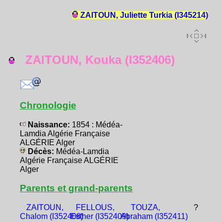
ZAITOUN, Juliette Turkia (I345214)
ZAITOUN, Kouka (I352406)
Chronologie
Naissance:
1854 : Médéa-
Lamdia Algérie Française
ALGÉRIE Alger
Décès:
Médéa-Lamdia
Algérie Française ALGÉRIE
Alger
Parents et grand-parents
ZAITOUN,
FELLOUS,
TOUZA,
?
Chalom (I352408)
Esther (I352409)
Abraham (I352411)