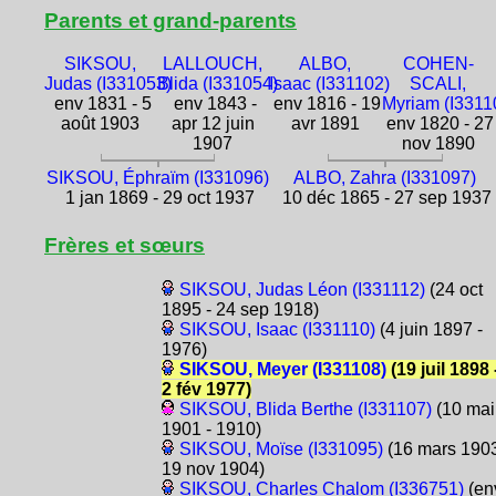
Parents et grand-parents
SIKSOU,
LALLOUCH,
ALBO,
COHEN-
Judas (I331053)
Blida (I331054)
Isaac (I331102)
SCALI,
env 1831 - 5
env 1843 -
env 1816 - 19
Myriam (I3311
août 1903
apr 12 juin
avr 1891
env 1820 - 27
1907
nov 1890
SIKSOU, Éphraïm (I331096)
ALBO, Zahra (I331097)
1 jan 1869 - 29 oct 1937
10 déc 1865 - 27 sep 1937
Frères et sœurs
SIKSOU, Judas Léon (I331112)
(24 oct
1895 - 24 sep 1918)
SIKSOU, Isaac (I331110)
(4 juin 1897 -
1976)
SIKSOU, Meyer (I331108)
(19 juil 1898 
2 fév 1977)
SIKSOU, Blida Berthe (I331107)
(10 mai
1901 - 1910)
SIKSOU, Moïse (I331095)
(16 mars 1903
19 nov 1904)
SIKSOU, Charles Chalom (I336751)
(en