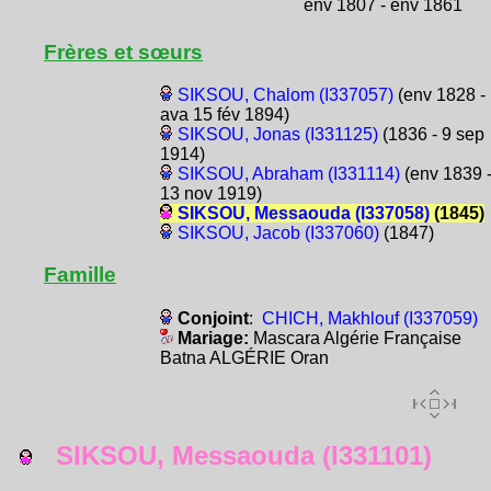
env 1807 - env 1861
Frères et sœurs
SIKSOU, Chalom (I337057)
(env 1828 -
ava 15 fév 1894)
SIKSOU, Jonas (I331125)
(1836 - 9 sep
1914)
SIKSOU, Abraham (I331114)
(env 1839 
13 nov 1919)
SIKSOU, Messaouda (I337058)
(1845)
SIKSOU, Jacob (I337060)
(1847)
Famille
Conjoint
:
CHICH, Makhlouf (I337059)
Mariage:
Mascara Algérie Française
Batna ALGÉRIE Oran
SIKSOU, Messaouda (I331101)