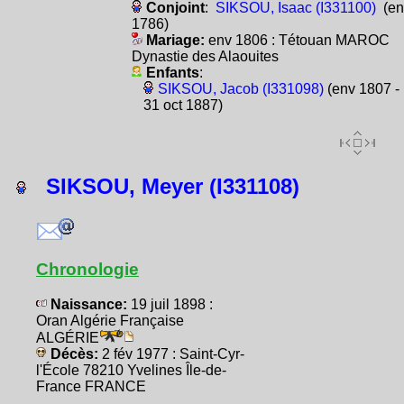
Conjoint
:
SIKSOU, Isaac (I331100)
(en
1786)
Mariage:
env 1806 : Tétouan MAROC
Dynastie des Alaouites
Enfants
:
SIKSOU, Jacob (I331098)
(env 1807 -
31 oct 1887)
SIKSOU, Meyer (I331108)
Chronologie
Naissance:
19 juil 1898 :
Oran Algérie Française
ALGÉRIE
Décès:
2 fév 1977 : Saint-Cyr-
l'École 78210 Yvelines Île-de-
France FRANCE