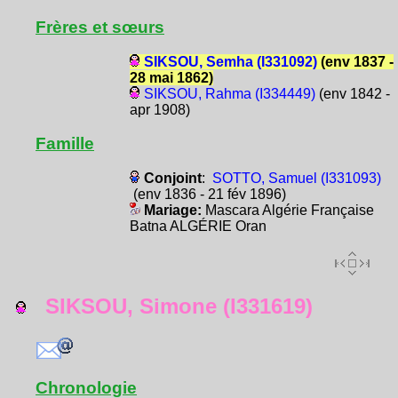
Frères et sœurs
SIKSOU, Semha (I331092)
(env 1837 -
28 mai 1862)
SIKSOU, Rahma (I334449)
(env 1842 -
apr 1908)
Famille
Conjoint
:
SOTTO, Samuel (I331093)
(env 1836 - 21 fév 1896)
Mariage:
Mascara Algérie Française
Batna ALGÉRIE Oran
SIKSOU, Simone (I331619)
Chronologie