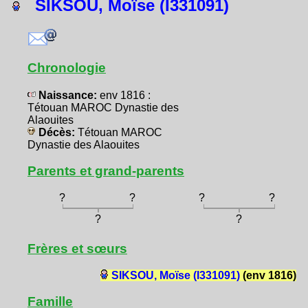
SIKSOU, Moïse (I331091)
Chronologie
Naissance:
env 1816 :
Tétouan MAROC Dynastie des
Alaouites
Décès:
Tétouan MAROC
Dynastie des Alaouites
Parents et grand-parents
?
?
?
?
?
?
Frères et sœurs
SIKSOU, Moïse (I331091)
(env 1816)
Famille