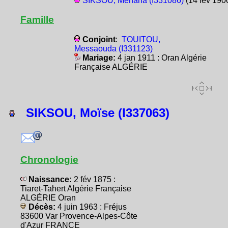
SIKSOU, Menana (I331086)
(14 fév 190
Famille
Conjoint
:
TOUITOU,
Messaouda (I331123)
Mariage:
4 jan 1911 : Oran Algérie
Française ALGÉRIE
SIKSOU, Moïse (I337063)
Chronologie
Naissance:
2 fév 1875 :
Tiaret-Tahert Algérie Française
ALGÉRIE Oran
Décès:
4 juin 1963 : Fréjus
83600 Var Provence-Alpes-Côte
d'Azur FRANCE