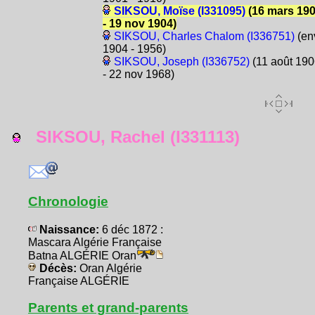
SIKSOU, Moïse (I331095)
(16 mars 19
- 19 nov 1904)
SIKSOU, Charles Chalom (I336751)
(en
1904 - 1956)
SIKSOU, Joseph (I336752)
(11 août 19
- 22 nov 1968)
SIKSOU, Rachel (I331113)
Chronologie
Naissance:
6 déc 1872 :
Mascara Algérie Française
Batna ALGÉRIE Oran
Décès:
Oran Algérie
Française ALGÉRIE
Parents et grand-parents