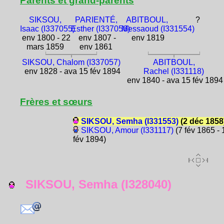
Parents et grand-parents
SIKSOU,
PARIENTÉ,
ABITBOUL,
?
Isaac (I337055)
Esther (I337056)
Messaoud (I331554)
env 1800 - 22
env 1807 -
env 1819
mars 1859
env 1861
SIKSOU, Chalom (I337057)
ABITBOUL,
env 1828 - ava 15 fév 1894
Rachel (I331118)
env 1840 - ava 15 fév 1894
Frères et sœurs
SIKSOU, Semha (I331553)
(2 déc 1858
SIKSOU, Amour (I331117)
(7 fév 1865 - 
fév 1894)
SIKSOU, Semha (I328040)