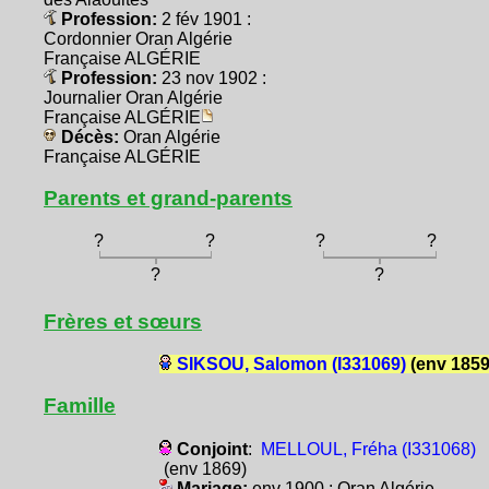
Profession:
2 fév 1901 :
Cordonnier Oran Algérie
Française ALGÉRIE
Profession:
23 nov 1902 :
Journalier Oran Algérie
Française ALGÉRIE
Décès:
Oran Algérie
Française ALGÉRIE
Parents et grand-parents
?
?
?
?
?
?
Frères et sœurs
SIKSOU, Salomon (I331069)
(env 1859
Famille
Conjoint
:
MELLOUL, Fréha (I331068)
(env 1869)
Mariage:
env 1900 : Oran Algérie