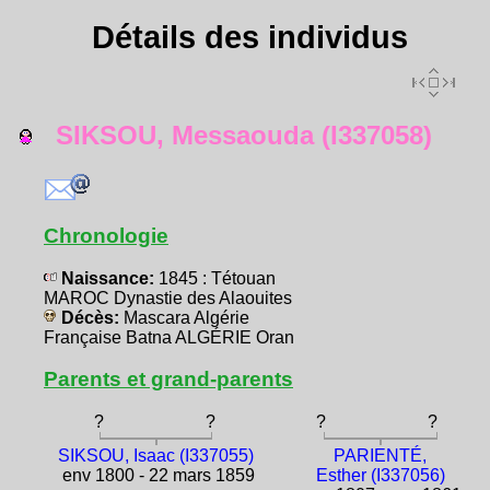
Détails des individus
SIKSOU, Messaouda (I337058)
Chronologie
Naissance:
1845 : Tétouan
MAROC Dynastie des Alaouites
Décès:
Mascara Algérie
Française Batna ALGÉRIE Oran
Parents et grand-parents
?
?
?
?
SIKSOU, Isaac (I337055)
PARIENTÉ,
env 1800 - 22 mars 1859
Esther (I337056)