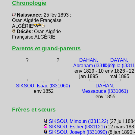
Chronologie
Naissance:
25 fév 1893 :
Oran Algérie Française
ALGÉRIE
Décès:
Oran Algérie
Française ALGÉRIE
Parents et grand-parents
?
?
DAHAN,
DAYAN,
Abraham (I331062)
Djemila (I331
env 1829 - 10
env 1826 - 22
jan 1895
mai 1895
SIKSOU, Isaac (I331060)
DAHAN,
env 1852
Messaouda (I331061)
env 1855
Frères et sœurs
SIKSOU, Mimoun (I331122)
(27 juil 188
SIKSOU, Esther (I331121)
(12 mars 188
SIKSOU, Joseph (I331090)
(8 jan 1890 -