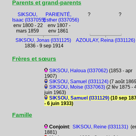
Parents et grand-parents
SIKSOU,
PARIENTÉ,
?
?
Isaac (I337055)
Esther (I337056)
env 1800 - 22
env 1807 -
mars 1859
env 1861
SIKSOU, Jonas (I331125)
AZOULAY, Reina (I331126)
1836 - 9 sep 1914
Frères et sœurs
SIKSOU, Haloua (I337062)
(1853 - apr
1907)
SIKSOU, Samuel (I331124)
(7 août 1869
SIKSOU, Moïse (I337063)
(2 fév 1875 - 
juin 1963)
SIKSOU, Samuel (I331129)
(10 sep 18
- 6 juin 1933)
Famille
Conjoint
:
SIKSOU, Reine (I331131)
(e
1881)