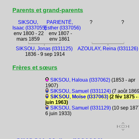
Parents et grand-parents
SIKSOU,
PARIENTÉ,
?
?
Isaac (I337055)
Esther (I337056)
env 1800 - 22
env 1807 -
mars 1859
env 1861
SIKSOU, Jonas (I331125)
AZOULAY, Reina (I331126)
1836 - 9 sep 1914
Frères et sœurs
SIKSOU, Haloua (I337062)
(1853 - apr
1907)
SIKSOU, Samuel (I331124)
(7 août 1869
SIKSOU, Moïse (I337063)
(2 fév 1875 -
juin 1963)
SIKSOU, Samuel (I331129)
(10 sep 1877
6 juin 1933)