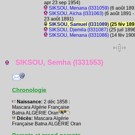
apr 23 sep 1954)
SIKSOU, Menana (I331059)
(6 août 189
SIKSOU, Aïcha (I331063)
(6 août 1891 -
23 août 1891)
SIKSOU, Samuel (I331089)
(25 fév 189
SIKSOU, Djemila (I331087)
(25 juil 1896
SIKSOU, Menana (I331086)
(14 fév 190
SIKSOU, Semha (I331553)
Chronologie
Naissance:
2 déc 1858 :
Mascara Algérie Française
Batna ALGÉRIE Oran
Décès:
Mascara Algérie
Française Batna ALGÉRIE Oran