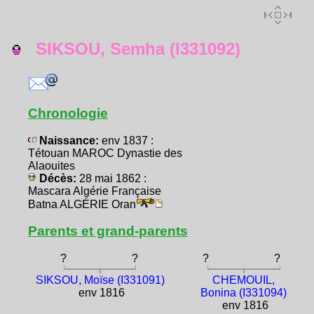
SIKSOU, Semha (I331092)
Chronologie
Naissance:
env 1837 :
Tétouan MAROC Dynastie des
Alaouites
Décès:
28 mai 1862 :
Mascara Algérie Française
Batna ALGÉRIE Oran
Parents et grand-parents
?
?
?
?
SIKSOU, Moïse (I331091)
CHEMOUIL,
env 1816
Bonina (I331094)
env 1816