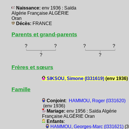
Naissance:
env 1936 : Saïda
Algérie Française ALGÉRIE
Oran
Décès:
FRANCE
Parents et grand-parents
?
?
?
?
?
?
Frères et sœurs
SIKSOU, Simone (I331619)
(env 1936)
Famille
Conjoint
:
HAMMOU, Roger (I331620)
(env 1936)
Mariage:
env 1956 : Saïda Algérie
Française ALGÉRIE Oran
Enfants
:
HAMMOU, Georges-Marc (I331621)
(3