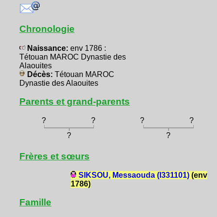
Chronologie
Naissance:
env 1786 :
Tétouan MAROC Dynastie des
Alaouites
Décès:
Tétouan MAROC
Dynastie des Alaouites
Parents et grand-parents
?
?
?
?
?
?
Frères et sœurs
SIKSOU, Messaouda (I331101)
(env
1786)
Famille