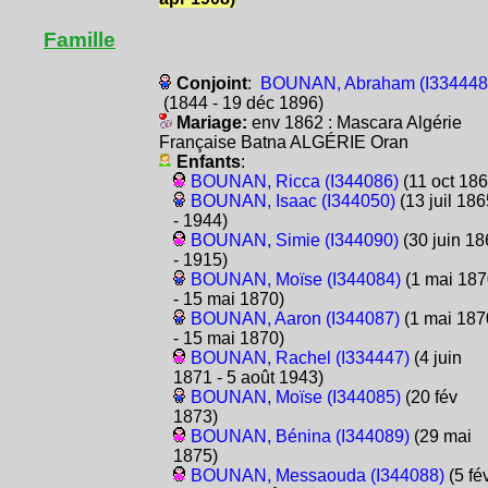
Famille
Conjoint
:
BOUNAN, Abraham (I334448
(1844 - 19 déc 1896)
Mariage:
env 1862 : Mascara Algérie
Française Batna ALGÉRIE Oran
Enfants
:
BOUNAN, Ricca (I344086)
(11 oct 186
BOUNAN, Isaac (I344050)
(13 juil 186
- 1944)
BOUNAN, Simie (I344090)
(30 juin 18
- 1915)
BOUNAN, Moïse (I344084)
(1 mai 187
- 15 mai 1870)
BOUNAN, Aaron (I344087)
(1 mai 187
- 15 mai 1870)
BOUNAN, Rachel (I334447)
(4 juin
1871 - 5 août 1943)
BOUNAN, Moïse (I344085)
(20 fév
1873)
BOUNAN, Bénina (I344089)
(29 mai
1875)
BOUNAN, Messaouda (I344088)
(5 fé