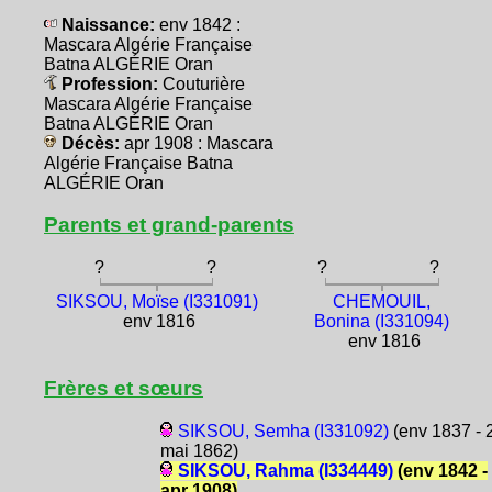
Naissance:
env 1842 :
Mascara Algérie Française
Batna ALGÉRIE Oran
Profession:
Couturière
Mascara Algérie Française
Batna ALGÉRIE Oran
Décès:
apr 1908 : Mascara
Algérie Française Batna
ALGÉRIE Oran
Parents et grand-parents
?
?
?
?
SIKSOU, Moïse (I331091)
CHEMOUIL,
env 1816
Bonina (I331094)
env 1816
Frères et sœurs
SIKSOU, Semha (I331092)
(env 1837 - 
mai 1862)
SIKSOU, Rahma (I334449)
(env 1842 -
apr 1908)