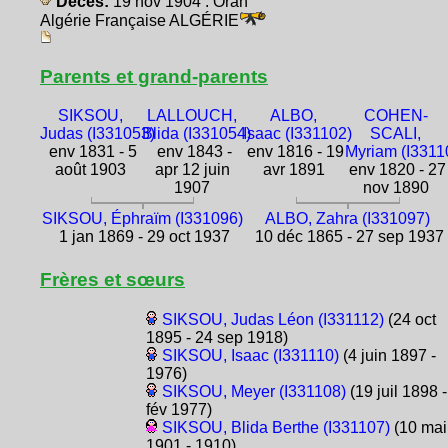
Décès:
19 nov 1904 : Oran
Algérie Française ALGÉRIE
Parents et grand-parents
SIKSOU,
LALLOUCH,
ALBO,
COHEN-
Judas (I331053)
Blida (I331054)
Isaac (I331102)
SCALI,
env 1831 - 5
env 1843 -
env 1816 - 19
Myriam (I3311
août 1903
apr 12 juin
avr 1891
env 1820 - 27
1907
nov 1890
SIKSOU, Éphraïm (I331096)
ALBO, Zahra (I331097)
1 jan 1869 - 29 oct 1937
10 déc 1865 - 27 sep 1937
Frères et sœurs
SIKSOU, Judas Léon (I331112)
(24 oct
1895 - 24 sep 1918)
SIKSOU, Isaac (I331110)
(4 juin 1897 -
1976)
SIKSOU, Meyer (I331108)
(19 juil 1898 -
fév 1977)
SIKSOU, Blida Berthe (I331107)
(10 mai
1901 - 1910)