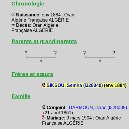
Chronologie
Naissance:
env 1884 : Oran
Algérie Française ALGÉRIE
Décès:
Oran Algérie
Française ALGÉRIE
Parents et grand-parents
?
?
?
?
?
?
Frères et sœurs
SIKSOU, Semha (I328040)
(env 1884)
Famille
Conjoint
:
DARMOUN, Isaac (I328039)
(21 août 1861)
Mariage:
9 mars 1904 : Oran Algérie
Française ALGÉRIE