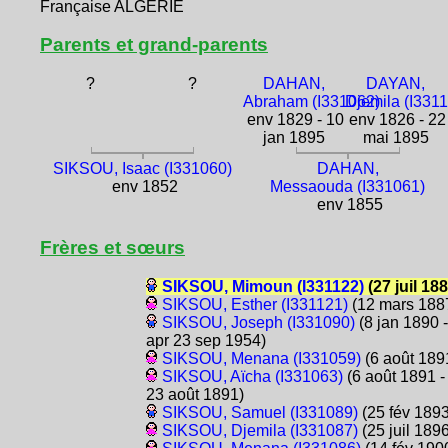
Française ALGÉRIE
Parents et grand-parents
?
?
DAHAN,
DAYAN,
Abraham (I331062)
Djemila (I331
env 1829 - 10
env 1826 - 22
jan 1895
mai 1895
SIKSOU, Isaac (I331060)
DAHAN,
env 1852
Messaouda (I331061)
env 1855
Frères et sœurs
SIKSOU, Mimoun (I331122)
(27 juil 188
SIKSOU, Esther (I331121)
(12 mars 188
SIKSOU, Joseph (I331090)
(8 jan 1890 -
apr 23 sep 1954)
SIKSOU, Menana (I331059)
(6 août 189
SIKSOU, Aïcha (I331063)
(6 août 1891 -
23 août 1891)
SIKSOU, Samuel (I331089)
(25 fév 1893
SIKSOU, Djemila (I331087)
(25 juil 1896