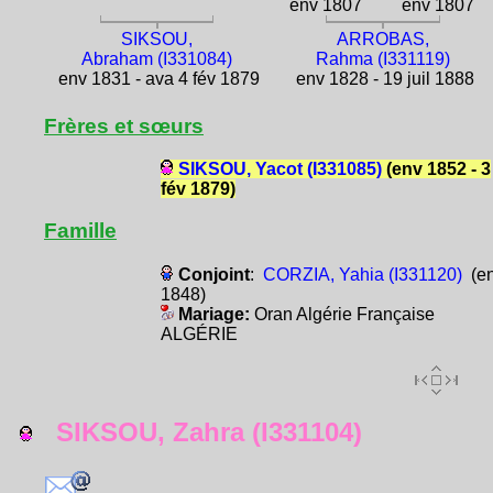
env 1807
env 1807
SIKSOU,
ARROBAS,
Abraham (I331084)
Rahma (I331119)
env 1831 - ava 4 fév 1879
env 1828 - 19 juil 1888
Frères et sœurs
SIKSOU, Yacot (I331085)
(env 1852 - 3
fév 1879)
Famille
Conjoint
:
CORZIA, Yahia (I331120)
(e
1848)
Mariage:
Oran Algérie Française
ALGÉRIE
SIKSOU, Zahra (I331104)