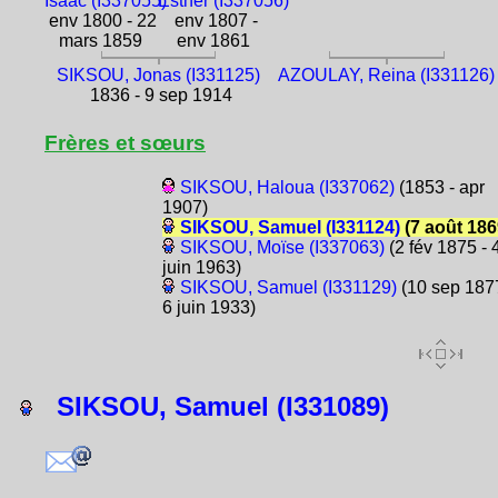
Isaac (I337055)
Esther (I337056)
env 1800 - 22
env 1807 -
mars 1859
env 1861
SIKSOU, Jonas (I331125)
AZOULAY, Reina (I331126)
1836 - 9 sep 1914
Frères et sœurs
SIKSOU, Haloua (I337062)
(1853 - apr
1907)
SIKSOU, Samuel (I331124)
(7 août 186
SIKSOU, Moïse (I337063)
(2 fév 1875 - 
juin 1963)
SIKSOU, Samuel (I331129)
(10 sep 1877
6 juin 1933)
SIKSOU, Samuel (I331089)