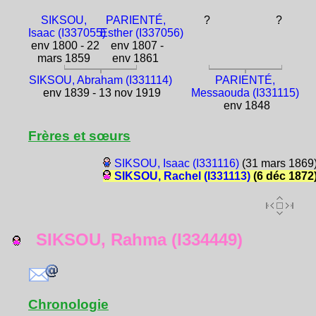
SIKSOU,
PARIENTÉ,
?
?
Isaac (I337055)
Esther (I337056)
env 1800 - 22
env 1807 -
mars 1859
env 1861
SIKSOU, Abraham (I331114)
PARIENTÉ,
env 1839 - 13 nov 1919
Messaouda (I331115)
env 1848
Frères et sœurs
SIKSOU, Isaac (I331116)
(31 mars 1869
SIKSOU, Rachel (I331113)
(6 déc 1872
SIKSOU, Rahma (I334449)
Chronologie