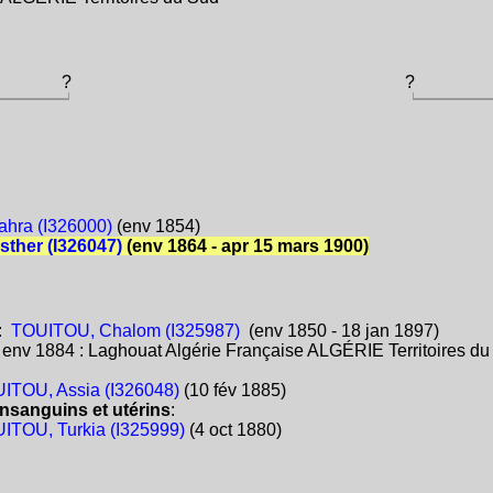
?
?
hra (I326000)
(env 1854)
ther (I326047)
(env 1864 - apr 15 mars 1900)
:
TOUITOU, Chalom (I325987)
(env 1850 - 18 jan 1897)
:
env 1884 : Laghouat Algérie Française ALGÉRIE Territoires d
ITOU, Assia (I326048)
(10 fév 1885)
nsanguins et utérins
:
ITOU, Turkia (I325999)
(4 oct 1880)