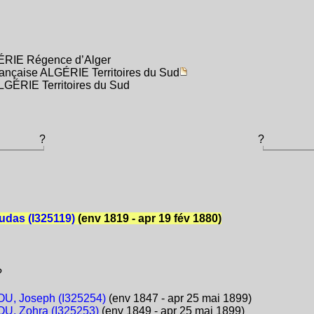
ÉRIE Régence d’Alger
Française ALGÉRIE Territoires du Sud
ALGÉRIE Territoires du Sud
?
?
das (I325119)
(env 1819 - apr 19 fév 1880)
?
U, Joseph (I325254)
(env 1847 - apr 25 mai 1899)
U, Zohra (I325253)
(env 1849 - apr 25 mai 1899)