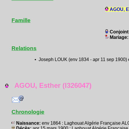
AGOU, Es
Famille
Conjoint
Mariage
Relations
• Joseph LOUK (env 1834 - apr 11 sep 1900) 
AGOU, Esther (I326047)
Chronologie
Naissance:
env 1864 : Laghouat Algérie Française AL
Décès:
apr 15 mars 1900 : Laghouat Algérie Française