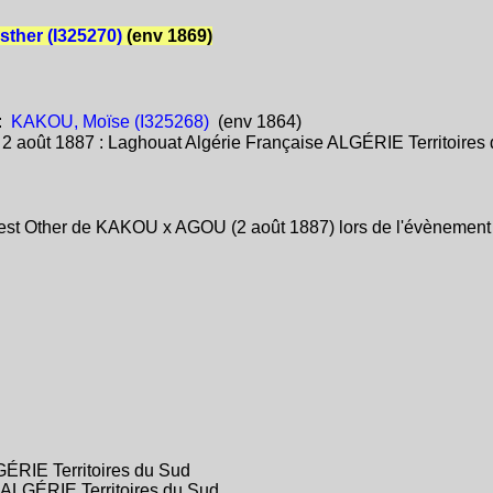
ther (I325270)
(env 1869)
:
KAKOU, Moïse (I325268)
(env 1864)
:
2 août 1887 : Laghouat Algérie Française ALGÉRIE Territoires
est Other de KAKOU x AGOU (2 août 1887) lors de l'évènement M
GÉRIE Territoires du Sud
 ALGÉRIE Territoires du Sud