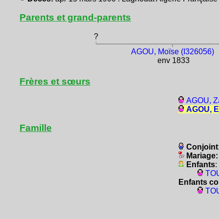
Parents et grand-parents
?
AGOU, Moïse (I326056)
env 1833
Frères et sœurs
AGOU, Za
AGOU, Es
Famille
Conjoint
Mariage
Enfants
:
TOU
Enfants co
TOU