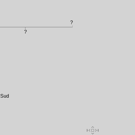
?
?
u Sud