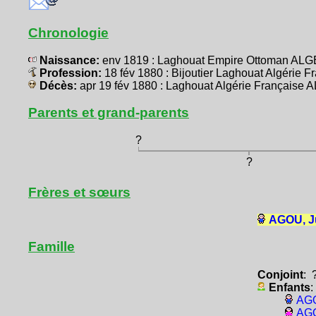
Chronologie
Naissance:
env 1819 : Laghouat Empire Ottoman ALG
Profession:
18 fév 1880 : Bijoutier Laghouat Algérie 
Décès:
apr 19 fév 1880 : Laghouat Algérie Française 
Parents et grand-parents
?
?
Frères et sœurs
AGOU, Ju
Famille
Conjoint
: 
Enfants
:
AGO
AGO