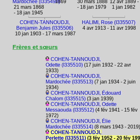
Mardochée (I335498)
1869
30 mars 1888
12 avr 1889 -
21 mars 1868
- 18 jan 1979
1 jan 1982
- 18 jan 1945
COHEN-TANNOUDJI,
HALIMI, Rose (I335507)
Benjamin Jules (I335506)
4 avr 1913 - 11 avr 1998
10 jan 1903 - 17 mars 1987
Frères et sœurs
COHEN-TANNOUDJI,
Odette (I335510)
(17 juin 1932 - 22 avr
1933)
COHEN-TANNOUDJI,
Mardochée (I335513)
(7 jan 1934 - 2 juin
1934)
COHEN-TANNOUDJI, Édouard
Chalom (I335515)
(3 jan 1939)
COHEN-TANNOUDJI, Odette
Messaouda (I335512)
(4 fév 1941 - 15 fév
1972)
COHEN-TANNOUDJI, Élie
Mardochée (I335514)
(8 mars 1943 - 2019
COHEN-TANNOUDJI,
Perlette (I335511)
(3 fév 1952 - 20 fév 19