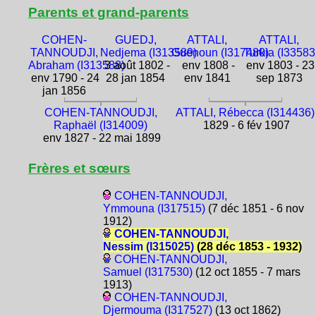
Parents et grand-parents
COHEN-
GUEDJ,
ATTALI,
ATTALI,
TANNOUDJI,
Nedjema (I313589)
Guenoun (I317480)
Turkia (I33583
Abraham (I313588)
3 août 1802 -
env 1808 -
env 1803 - 23
env 1790 - 24
28 jan 1854
env 1841
sep 1873
jan 1856
COHEN-TANNOUDJI,
ATTALI, Rébecca (I314436)
Raphaël (I314009)
1829 - 6 fév 1907
env 1827 - 22 mai 1899
Frères et sœurs
COHEN-TANNOUDJI,
Ymmouna (I317515)
(7 déc 1851 - 6 nov
1912)
COHEN-TANNOUDJI,
Nessim (I315025)
(28 déc 1853 - 1932)
COHEN-TANNOUDJI,
Samuel (I317530)
(12 oct 1855 - 7 mars
1913)
COHEN-TANNOUDJI,
Djermouma (I317527)
(13 oct 1862)