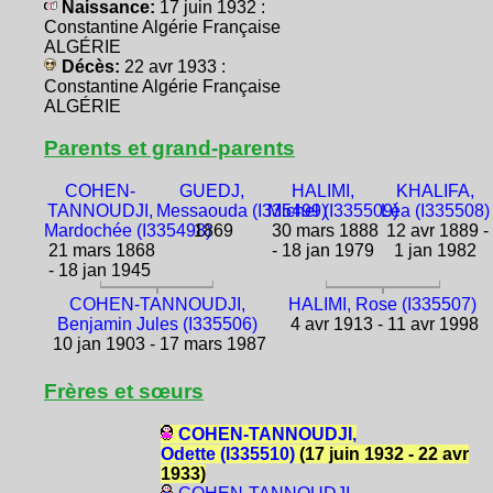
Naissance:
17 juin 1932 :
Constantine Algérie Française
ALGÉRIE
Décès:
22 avr 1933 :
Constantine Algérie Française
ALGÉRIE
Parents et grand-parents
COHEN-
GUEDJ,
HALIMI,
KHALIFA,
TANNOUDJI,
Messaouda (I335499)
Michel (I335509)
Léa (I335508)
Mardochée (I335498)
1869
30 mars 1888
12 avr 1889 -
21 mars 1868
- 18 jan 1979
1 jan 1982
- 18 jan 1945
COHEN-TANNOUDJI,
HALIMI, Rose (I335507)
Benjamin Jules (I335506)
4 avr 1913 - 11 avr 1998
10 jan 1903 - 17 mars 1987
Frères et sœurs
COHEN-TANNOUDJI,
Odette (I335510)
(17 juin 1932 - 22 avr
1933)