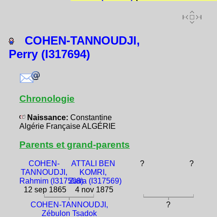
COHEN-TANNOUDJI,
Perry (I317694)
Chronologie
Naissance:
Constantine
Algérie Française ALGÉRIE
Parents et grand-parents
COHEN-
ATTALI BEN
?
?
TANNOUDJI,
KOMRI,
Rahmim (I317568)
Zaïra (I317569)
12 sep 1865
4 nov 1875
COHEN-TANNOUDJI,
?
Zébulon Tsadok