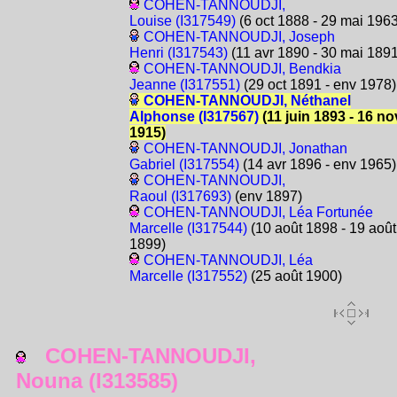
COHEN-TANNOUDJI,
Louise (I317549)
(6 oct 1888 - 29 mai 1963
COHEN-TANNOUDJI, Joseph
Henri (I317543)
(11 avr 1890 - 30 mai 1891
COHEN-TANNOUDJI, Bendkia
Jeanne (I317551)
(29 oct 1891 - env 1978)
COHEN-TANNOUDJI, Néthanel
Alphonse (I317567)
(11 juin 1893 - 16 no
1915)
COHEN-TANNOUDJI, Jonathan
Gabriel (I317554)
(14 avr 1896 - env 1965)
COHEN-TANNOUDJI,
Raoul (I317693)
(env 1897)
COHEN-TANNOUDJI, Léa Fortunée
Marcelle (I317544)
(10 août 1898 - 19 août
1899)
COHEN-TANNOUDJI, Léa
Marcelle (I317552)
(25 août 1900)
COHEN-TANNOUDJI,
Nouna (I313585)