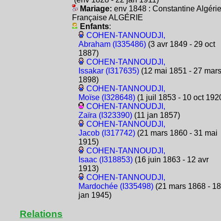
Mariage:
env 1848 : Constantine Algéri
Française ALGÉRIE
Enfants
:
COHEN-TANNOUDJI,
Abraham (I335486)
(3 avr 1849 - 29 oct
1887)
COHEN-TANNOUDJI,
Issakar (I317635)
(12 mai 1851 - 27 mar
1898)
COHEN-TANNOUDJI,
Moïse (I328648)
(1 juil 1853 - 10 oct 192
COHEN-TANNOUDJI,
Zaïra (I323390)
(11 jan 1857)
COHEN-TANNOUDJI,
Jacob (I317742)
(21 mars 1860 - 31 mai
1915)
COHEN-TANNOUDJI,
Isaac (I318853)
(16 juin 1863 - 12 avr
1913)
COHEN-TANNOUDJI,
Mardochée (I335498)
(21 mars 1868 - 18
jan 1945)
Relations