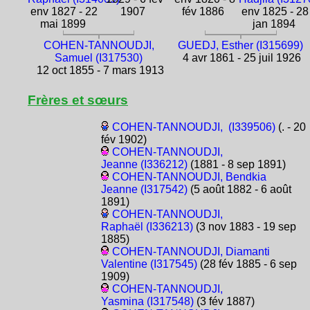
env 1827 - 22
1907
fév 1886
env 1825 - 28
mai 1899
jan 1894
COHEN-TANNOUDJI,
GUEDJ, Esther (I315699)
Samuel (I317530)
4 avr 1861 - 25 juil 1926
12 oct 1855 - 7 mars 1913
Frères et sœurs
COHEN-TANNOUDJI, (I339506)
(. - 20
fév 1902)
COHEN-TANNOUDJI,
Jeanne (I336212)
(1881 - 8 sep 1891)
COHEN-TANNOUDJI, Bendkia
Jeanne (I317542)
(5 août 1882 - 6 août
1891)
COHEN-TANNOUDJI,
Raphaël (I336213)
(3 nov 1883 - 19 sep
1885)
COHEN-TANNOUDJI, Diamanti
Valentine (I317545)
(28 fév 1885 - 6 sep
1909)
COHEN-TANNOUDJI,
Yasmina (I317548)
(3 fév 1887)