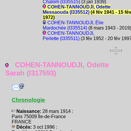
Chalom (I335515)
(3 jan 1939)
COHEN-TANNOUDJI, Odette
Messaouda (I335512)
(4 fév 1941 - 15 fé
1972)
COHEN-TANNOUDJI, Élie
Mardochée (I335514)
(8 mars 1943 - 2019
COHEN-TANNOUDJI,
Perlette (I335511)
(3 fév 1952 - 20 fév 199
COHEN-TANNOUDJI, Odette
Sarah (I317593)
Chronologie
Naissance:
28 mars 1914 :
Paris 75009 Île-de-France
FRANCE
Décès:
3 oct 1996 :