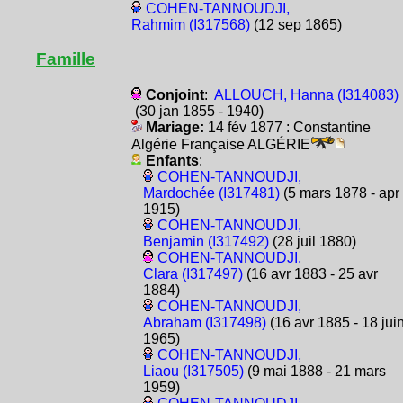
COHEN-TANNOUDJI,
Rahmim (I317568)
(12 sep 1865)
Famille
Conjoint
:
ALLOUCH, Hanna (I314083)
(30 jan 1855 - 1940)
Mariage:
14 fév 1877 : Constantine
Algérie Française ALGÉRIE
Enfants
:
COHEN-TANNOUDJI,
Mardochée (I317481)
(5 mars 1878 - apr
1915)
COHEN-TANNOUDJI,
Benjamin (I317492)
(28 juil 1880)
COHEN-TANNOUDJI,
Clara (I317497)
(16 avr 1883 - 25 avr
1884)
COHEN-TANNOUDJI,
Abraham (I317498)
(16 avr 1885 - 18 jui
1965)
COHEN-TANNOUDJI,
Liaou (I317505)
(9 mai 1888 - 21 mars
1959)