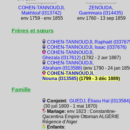
COHEN-TANNOUDJI,
ZENOUDA,
Makhlouf (I313742)
Guemmara (I314435)
env 1759 - env 1855
env 1760 - 13 sep 1859
Frères et sœurs
COHEN-TANNOUDJI, Raphaël (I33767
COHEN-TANNOUDJI, Isaac (I337676)
COHEN-TANNOUDJI,
Ghezala (I317612)
(1782 - 2 avr 1887)
COHEN-TANNOUDJI,
Abraham (I313588)
(env 1790 - 24 jan 185
COHEN-TANNOUDJI,
Nouna (I313585)
(1799 - 3 déc 1889)
Famille
Conjoint
:
GUEDJ, Éliaou Haï (I313584
(30 juil 1800 - 1 mai 1870)
Mariage:
env 1823 : Constantine-
Qacentina Empire Ottoman ALGÉRIE
Régence d’Alger
Enfants
: