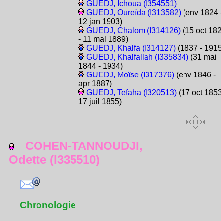
GUEDJ, Ichoua (I354551)
GUEDJ, Oureïda (I313582)
(env 1824 
12 jan 1903)
GUEDJ, Chalom (I314126)
(15 oct 18
- 11 mai 1889)
GUEDJ, Khalfa (I314127)
(1837 - 1915
GUEDJ, Khalfallah (I335834)
(31 mai
1844 - 1934)
GUEDJ, Moïse (I317376)
(env 1846 -
apr 1887)
GUEDJ, Tefaha (I320513)
(17 oct 1853
17 juil 1855)
COHEN-TANNOUDJI,
Odette (I335510)
Chronologie