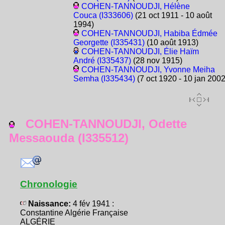
COHEN-TANNOUDJI, Hélène
Couca (I333606)
(21 oct 1911 - 10 août
1994)
COHEN-TANNOUDJI, Habiba Édmée
Georgette (I335431)
(10 août 1913)
COHEN-TANNOUDJI, Élie Haïm
André (I335437)
(28 nov 1915)
COHEN-TANNOUDJI, Yvonne Meiha
Semha (I335434)
(7 oct 1920 - 10 jan 2002
COHEN-TANNOUDJI, Odette
Messaouda (I335512)
Chronologie
Naissance:
4 fév 1941 :
Constantine Algérie Française
ALGÉRIE