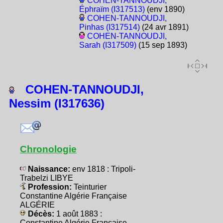
COHEN-TANNOUDJI,
Éphraïm (I317513)
(env 1890)
COHEN-TANNOUDJI,
Pinhas (I317514)
(24 avr 1891)
COHEN-TANNOUDJI,
Sarah (I317509)
(15 sep 1893)
COHEN-TANNOUDJI,
Nessim (I317636)
Chronologie
Naissance:
env 1818 : Tripoli-
Trabelzi LIBYE
Profession:
Teinturier
Constantine Algérie Française
ALGÉRIE
Décès:
1 août 1883 :
Constantine Algérie Française