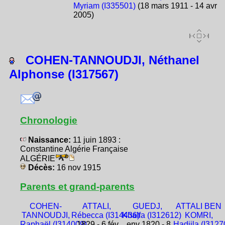
Myriam (I335501)
(18 mars 1911 - 14 avr
2005)
COHEN-TANNOUDJI, Néthanel
Alphonse (I317567)
Chronologie
Naissance:
11 juin 1893 :
Constantine Algérie Française
ALGÉRIE
Décès:
16 nov 1915
Parents et grand-parents
COHEN-
ATTALI,
GUEDJ,
ATTALI BEN
TANNOUDJI,
Rébecca (I314436)
Khalfa (I312612)
KOMRI,
Raphaël (I314009)
1829 - 6 fév
env 1820 - 8
Hadjila (I3127