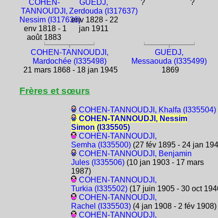
COHEN-
GUEDJ,
?
?
TANNOUDJI,
Zerdouda (I317637)
Nessim (I317636)
env 1828 - 22
env 1818 - 1
jan 1911
août 1883
COHEN-TANNOUDJI,
GUEDJ,
Mardochée (I335498)
Messaouda (I335499)
21 mars 1868 - 18 jan 1945
1869
Frères et sœurs
COHEN-TANNOUDJI, Khalfa (I335504)
COHEN-TANNOUDJI, Nessim
Simon (I335505)
COHEN-TANNOUDJI,
Semha (I335500)
(27 fév 1895 - 24 jan 19
COHEN-TANNOUDJI, Benjamin
Jules (I335506)
(10 jan 1903 - 17 mars
1987)
COHEN-TANNOUDJI,
Turkia (I335502)
(17 juin 1905 - 30 oct 194
COHEN-TANNOUDJI,
Rachel (I335503)
(4 jan 1908 - 2 fév 1908)
COHEN-TANNOUDJI,