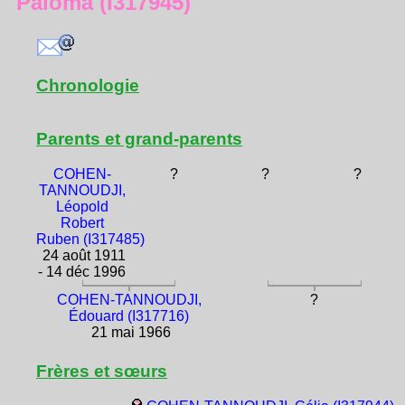
Paloma (I317945)
Chronologie
Parents et grand-parents
COHEN-
?
?
?
TANNOUDJI,
Léopold
Robert
Ruben (I317485)
24 août 1911
- 14 déc 1996
COHEN-TANNOUDJI,
?
Édouard (I317716)
21 mai 1966
Frères et sœurs