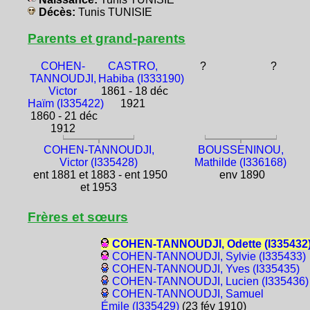
Décès:
Tunis TUNISIE
Parents et grand-parents
COHEN-
CASTRO,
?
?
TANNOUDJI,
Habiba (I333190)
Victor
1861 - 18 déc
Haïm (I335422)
1921
1860 - 21 déc
1912
COHEN-TANNOUDJI,
BOUSSENINOU,
Victor (I335428)
Mathilde (I336168)
ent 1881 et 1883 - ent 1950
env 1890
et 1953
Frères et sœurs
COHEN-TANNOUDJI, Odette (I335432
COHEN-TANNOUDJI, Sylvie (I335433)
COHEN-TANNOUDJI, Yves (I335435)
COHEN-TANNOUDJI, Lucien (I335436)
COHEN-TANNOUDJI, Samuel
Émile (I335429)
(23 fév 1910)