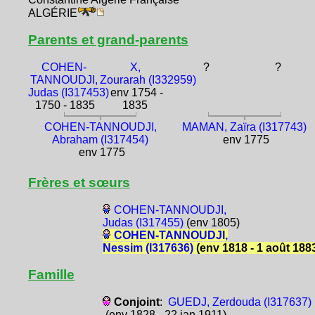
ALGÉRIE
Parents et grand-parents
COHEN-
X,
?
?
TANNOUDJI,
Zourarah (I332959)
Judas (I317453)
env 1754 -
1750 - 1835
1835
COHEN-TANNOUDJI,
MAMAN, Zaïra (I317743)
Abraham (I317454)
env 1775
env 1775
Frères et sœurs
COHEN-TANNOUDJI,
Judas (I317455)
(env 1805)
COHEN-TANNOUDJI,
Nessim (I317636)
(env 1818 - 1 août 188
Famille
Conjoint
:
GUEDJ, Zerdouda (I317637)
(env 1828 - 22 jan 1911)