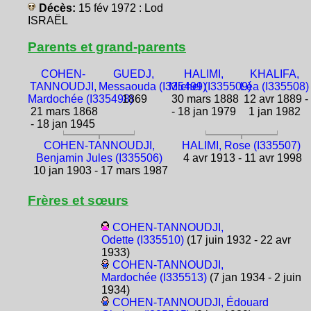
Décès:
15 fév 1972 : Lod
ISRAËL
Parents et grand-parents
COHEN-
GUEDJ,
HALIMI,
KHALIFA,
TANNOUDJI,
Messaouda (I335499)
Michel (I335509)
Léa (I335508)
Mardochée (I335498)
1869
30 mars 1888
12 avr 1889 -
21 mars 1868
- 18 jan 1979
1 jan 1982
- 18 jan 1945
COHEN-TANNOUDJI,
HALIMI, Rose (I335507)
Benjamin Jules (I335506)
4 avr 1913 - 11 avr 1998
10 jan 1903 - 17 mars 1987
Frères et sœurs
COHEN-TANNOUDJI,
Odette (I335510)
(17 juin 1932 - 22 avr
1933)
COHEN-TANNOUDJI,
Mardochée (I335513)
(7 jan 1934 - 2 juin
1934)
COHEN-TANNOUDJI, Édouard