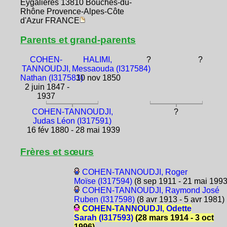
Eygalières 13810 Bouches-du-
Rhône Provence-Alpes-Côte
d'Azur FRANCE
Parents et grand-parents
COHEN-
HALIMI,
?
?
TANNOUDJI,
Messaouda (I317584)
Nathan (I317583)
10 nov 1850
2 juin 1847 -
1937
COHEN-TANNOUDJI,
?
Judas Léon (I317591)
16 fév 1880 - 28 mai 1939
Frères et sœurs
COHEN-TANNOUDJI, Roger
Moïse (I317594)
(8 sep 1911 - 21 mai 1993
COHEN-TANNOUDJI, Raymond José
Ruben (I317598)
(8 avr 1913 - 5 avr 1981)
COHEN-TANNOUDJI, Odette
Sarah (I317593)
(28 mars 1914 - 3 oct
1996)