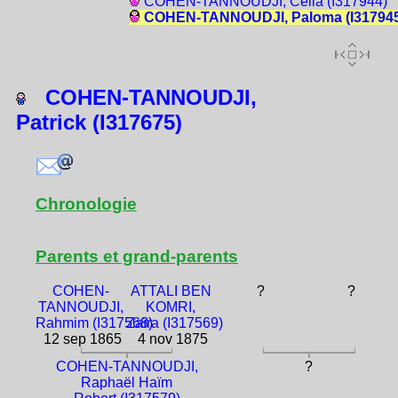
COHEN-TANNOUDJI, Célia (I317944)
COHEN-TANNOUDJI, Paloma (I317945
COHEN-TANNOUDJI,
Patrick (I317675)
Chronologie
Parents et grand-parents
COHEN-
ATTALI BEN
?
?
TANNOUDJI,
KOMRI,
Rahmim (I317568)
Zaïra (I317569)
12 sep 1865
4 nov 1875
COHEN-TANNOUDJI,
?
Raphaël Haïm