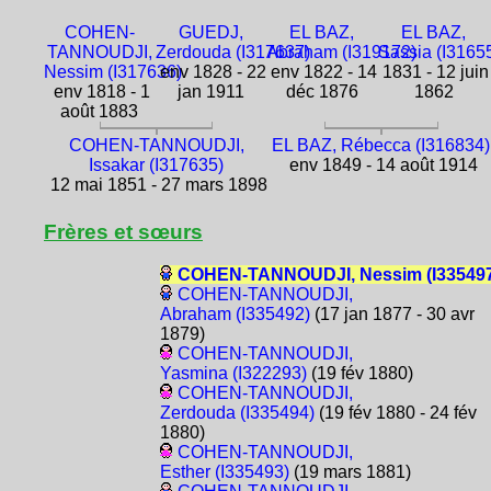
COHEN-
GUEDJ,
EL BAZ,
EL BAZ,
TANNOUDJI,
Zerdouda (I317637)
Abraham (I319172)
Sassia (I3165
Nessim (I317636)
env 1828 - 22
env 1822 - 14
1831 - 12 juin
env 1818 - 1
jan 1911
déc 1876
1862
août 1883
COHEN-TANNOUDJI,
EL BAZ, Rébecca (I316834)
Issakar (I317635)
env 1849 - 14 août 1914
12 mai 1851 - 27 mars 1898
Frères et sœurs
COHEN-TANNOUDJI, Nessim (I335497
COHEN-TANNOUDJI,
Abraham (I335492)
(17 jan 1877 - 30 avr
1879)
COHEN-TANNOUDJI,
Yasmina (I322293)
(19 fév 1880)
COHEN-TANNOUDJI,
Zerdouda (I335494)
(19 fév 1880 - 24 fév
1880)
COHEN-TANNOUDJI,
Esther (I335493)
(19 mars 1881)