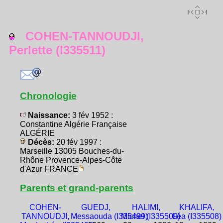
COHEN-TANNOUDJI,
Perlette (I335511)
Chronologie
Naissance:
3 fév 1952 :
Constantine Algérie Française
ALGÉRIE
Décès:
20 fév 1997 :
Marseille 13005 Bouches-du-
Rhône Provence-Alpes-Côte
d'Azur FRANCE
Parents et grand-parents
COHEN-
GUEDJ,
HALIMI,
KHALIFA,
TANNOUDJI,
Messaouda (I335499)
Michel (I335509)
Léa (I335508)